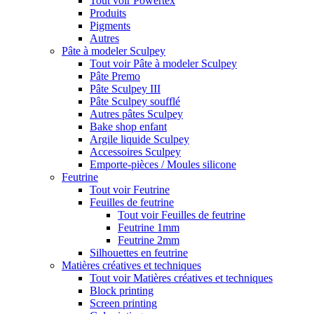
Tout voir Powertex
Produits
Pigments
Autres
Pâte à modeler Sculpey
Tout voir Pâte à modeler Sculpey
Pâte Premo
Pâte Sculpey III
Pâte Sculpey soufflé
Autres pâtes Sculpey
Bake shop enfant
Argile liquide Sculpey
Accessoires Sculpey
Emporte-pièces / Moules silicone
Feutrine
Tout voir Feutrine
Feuilles de feutrine
Tout voir Feuilles de feutrine
Feutrine 1mm
Feutrine 2mm
Silhouettes en feutrine
Matières créatives et techniques
Tout voir Matières créatives et techniques
Block printing
Screen printing