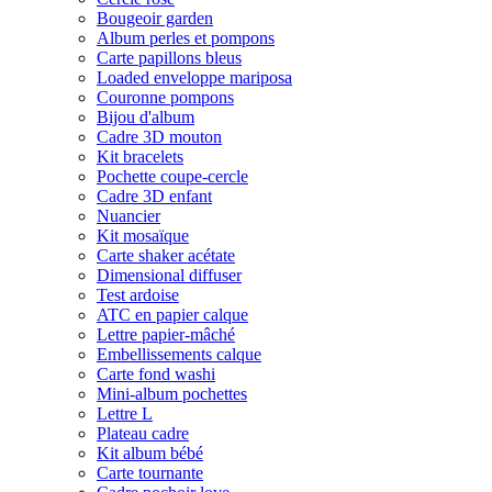
Bougeoir garden
Album perles et pompons
Carte papillons bleus
Loaded enveloppe mariposa
Couronne pompons
Bijou d'album
Cadre 3D mouton
Kit bracelets
Pochette coupe-cercle
Cadre 3D enfant
Nuancier
Kit mosaïque
Carte shaker acétate
Dimensional diffuser
Test ardoise
ATC en papier calque
Lettre papier-mâché
Embellissements calque
Carte fond washi
Mini-album pochettes
Lettre L
Plateau cadre
Kit album bébé
Carte tournante