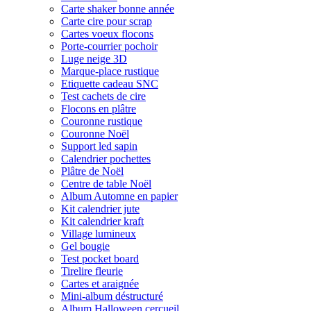
Carte shaker bonne année
Carte cire pour scrap
Cartes voeux flocons
Porte-courrier pochoir
Luge neige 3D
Marque-place rustique
Etiquette cadeau SNC
Test cachets de cire
Flocons en plâtre
Couronne rustique
Couronne Noël
Support led sapin
Calendrier pochettes
Plâtre de Noël
Centre de table Noël
Album Automne en papier
Kit calendrier jute
Kit calendrier kraft
Village lumineux
Gel bougie
Test pocket board
Tirelire fleurie
Cartes et araignée
Mini-album déstructuré
Album Halloween cercueil