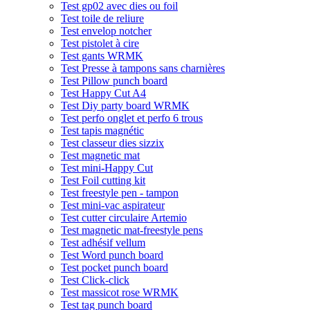
Test gp02 avec dies ou foil
Test toile de reliure
Test envelop notcher
Test pistolet à cire
Test gants WRMK
Test Presse à tampons sans charnières
Test Pillow punch board
Test Happy Cut A4
Test Diy party board WRMK
Test perfo onglet et perfo 6 trous
Test tapis magnétic
Test classeur dies sizzix
Test magnetic mat
Test mini-Happy Cut
Test Foil cutting kit
Test freestyle pen - tampon
Test mini-vac aspirateur
Test cutter circulaire Artemio
Test magnetic mat-freestyle pens
Test adhésif vellum
Test Word punch board
Test pocket punch board
Test Click-click
Test massicot rose WRMK
Test tag punch board