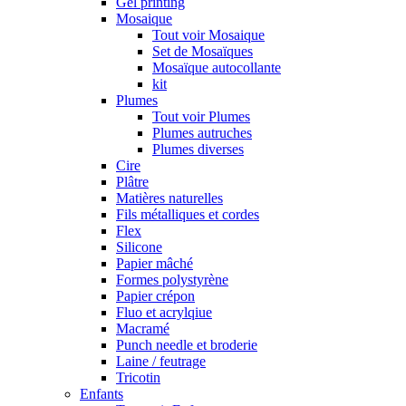
Gel printing
Mosaique
Tout voir Mosaique
Set de Mosaïques
Mosaïque autocollante
kit
Plumes
Tout voir Plumes
Plumes autruches
Plumes diverses
Cire
Plâtre
Matières naturelles
Fils métalliques et cordes
Flex
Silicone
Papier mâché
Formes polystyrène
Papier crépon
Fluo et acrylqiue
Macramé
Punch needle et broderie
Laine / feutrage
Tricotin
Enfants