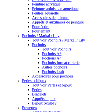
Peinture acrylique
Peinture ardoise / magnétique
Feutres aquarelle
Accessoires de peinture
Apprêts et auxiliaires de peinture
Pour écrire
Pour enfant
Pochoirs / Markal / Lily
Tout voir Pochoirs / Markal / Lily
Pochoirs
Tout voir Pochoirs
Pochoirs A3
Pochoirs A4
Pochoirs format carterie
Autres pochoirs
Pochoirs kraft
Accessoires pour pochoirs
Perles et bijoux
Tout voir Perles et bijoux
Perles
Bracelets
Apprêts bijoux
Bijoux Sculpey
Powertex