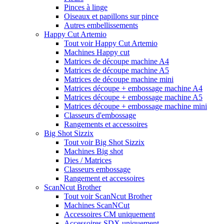
Pinces à linge
Oiseaux et papillons sur pince
Autres embellissements
Happy Cut Artemio
Tout voir Happy Cut Artemio
Machines Happy cut
Matrices de découpe machine A4
Matrices de découpe machine A5
Matrices de découpe machine mini
Matrices découpe + embossage machine A4
Matrices découpe + embossage machine A5
Matrices découpe + embossage machine mini
Classeurs d'embossage
Rangements et accessoires
Big Shot Sizzix
Tout voir Big Shot Sizzix
Machines Big shot
Dies / Matrices
Classeurs embossage
Rangement et accessoires
ScanNcut Brother
Tout voir ScanNcut Brother
Machines ScanNCut
Accessoires CM uniquement
Accessoires SDX uniquement