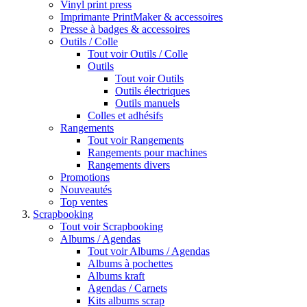
Vinyl print press
Imprimante PrintMaker & accessoires
Presse à badges & accessoires
Outils / Colle
Tout voir Outils / Colle
Outils
Tout voir Outils
Outils électriques
Outils manuels
Colles et adhésifs
Rangements
Tout voir Rangements
Rangements pour machines
Rangements divers
Promotions
Nouveautés
Top ventes
Scrapbooking
Tout voir Scrapbooking
Albums / Agendas
Tout voir Albums / Agendas
Albums à pochettes
Albums kraft
Agendas / Carnets
Kits albums scrap