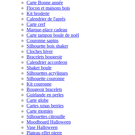
Carte Bonne année
Flocon et maisons bois
Kit broderie
Calendrier de l'après
Carte cerf
Marque-place cadeau
Carte tampon boule de noël
Couronne sapins
Silhouette bois shaker
Cloches hiver
Bracelets bougeoir
Calendrier accordeon
Shaker boule
Silhouettes acryliques
Silhouette couronne
Kit couronne
Bougeoir bracelets
Guirlande en perles
Carte globe
Cartes xmas berries
Carte momies
Silhouettes citrouille
Moodboard Halloween
Vase Halloween
Plateau effet pierre