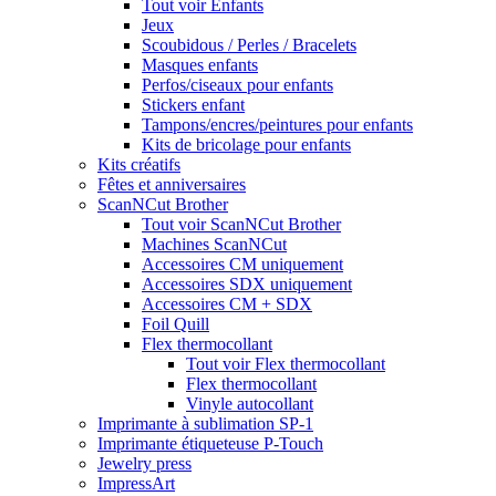
Tout voir Enfants
Jeux
Scoubidous / Perles / Bracelets
Masques enfants
Perfos/ciseaux pour enfants
Stickers enfant
Tampons/encres/peintures pour enfants
Kits de bricolage pour enfants
Kits créatifs
Fêtes et anniversaires
ScanNCut Brother
Tout voir ScanNCut Brother
Machines ScanNCut
Accessoires CM uniquement
Accessoires SDX uniquement
Accessoires CM + SDX
Foil Quill
Flex thermocollant
Tout voir Flex thermocollant
Flex thermocollant
Vinyle autocollant
Imprimante à sublimation SP-1
Imprimante étiqueteuse P-Touch
Jewelry press
ImpressArt