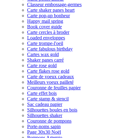
Classeur embossage-germes
Carte shaker panes heart
Carte pop-up bonheur
Happy mail spring
Book cover guide
Carte cercles à broder
Loaded enveloppes
Carte trompe-l'oeil
Carte fabulous birthday
Cartes wax gold
Shaker panes carré
Carte rose gold
Carte flakes rose gold
Carte de voeux cadeaux
Meilleurs voeux pailleté
Couronne de feuilles papier
Carte effet bois
Carte stamp & stencil
Sac cadeau papier
Silhouettes boules en bois
Silhouettes shaker
Couronne de pompons
Porte-noms sapin
Page 30x30 Noël
Pompons Artemio