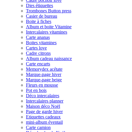
Cadre pochoir love
Dies étiquettes
Trombones Button press
Casier de bureau
Boite à fiches
Album et boite Vitamine
Intercalaires vitamines
Carte ananas
Boites vitamines
Cartes love
Cadre citrons
Album cadeau naissance
Carte encarts
Memorydex acétate
Marque-page hiver
Marque-page beige
Fleurs en mousse
Pot en bois
Déco intercalaires
Intercalaires planner
Maison déco Noël
Page de garde hiver
Etiquettes cadeaux
mini-album éventail
Carte camion