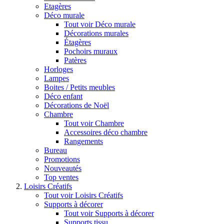
Etagères
Déco murale
Tout voir Déco murale
Décorations murales
Étagères
Pochoirs muraux
Patères
Horloges
Lampes
Boites / Petits meubles
Déco enfant
Décorations de Noël
Chambre
Tout voir Chambre
Accessoires déco chambre
Rangements
Bureau
Promotions
Nouveautés
Top ventes
Loisirs Créatifs
Tout voir Loisirs Créatifs
Supports à décorer
Tout voir Supports à décorer
Supports tissu