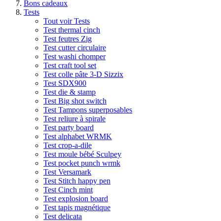
Bons cadeaux
Tests
Tout voir Tests
Test thermal cinch
Test feutres Zig
Test cutter circulaire
Test washi chomper
Test craft tool set
Test colle pâte 3-D Sizzix
Test SDX900
Test die & stamp
Test Big shot switch
Test Tampons superposables
Test reliure à spirale
Test party board
Test alphabet WRMK
Test crop-a-dile
Test moule bébé Sculpey
Test pocket punch wrmk
Test Versamark
Test Stitch happy pen
Test Cinch mint
Test explosion board
Test tapis magnétique
Test delicata