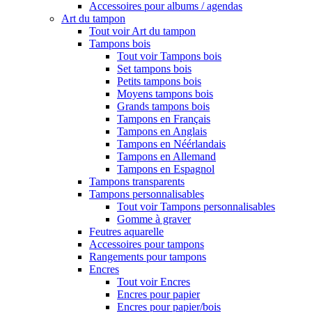
Accessoires pour albums / agendas
Art du tampon
Tout voir Art du tampon
Tampons bois
Tout voir Tampons bois
Set tampons bois
Petits tampons bois
Moyens tampons bois
Grands tampons bois
Tampons en Français
Tampons en Anglais
Tampons en Néérlandais
Tampons en Allemand
Tampons en Espagnol
Tampons transparents
Tampons personnalisables
Tout voir Tampons personnalisables
Gomme à graver
Feutres aquarelle
Accessoires pour tampons
Rangements pour tampons
Encres
Tout voir Encres
Encres pour papier
Encres pour papier/bois