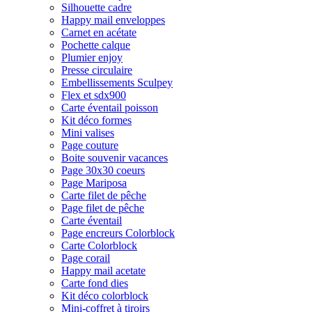
Silhouette cadre
Happy mail enveloppes
Carnet en acétate
Pochette calque
Plumier enjoy
Presse circulaire
Embellissements Sculpey
Flex et sdx900
Carte éventail poisson
Kit déco formes
Mini valises
Page couture
Boite souvenir vacances
Page 30x30 coeurs
Page Mariposa
Carte filet de pêche
Page filet de pêche
Carte éventail
Page encreurs Colorblock
Carte Colorblock
Page corail
Happy mail acetate
Carte fond dies
Kit déco colorblock
Mini-coffret à tiroirs