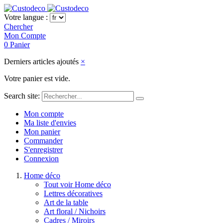
Votre langue :
Chercher
Mon Compte
0
Panier
Derniers articles ajoutés
×
Votre panier est vide.
Search site:
Mon compte
Ma liste d'envies
Mon panier
Commander
S'enregistrer
Connexion
Home déco
Tout voir Home déco
Lettres décoratives
Art de la table
Art floral / Nichoirs
Cadres / Miroirs