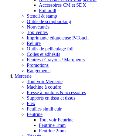
Accessoires CM et SDX
Foil quill
Stencil & stamp
Outils de scrapbooking
Nouveautés
Top ventes
Imprimante étiqueteuse P-Touch
Reliure
Outils de pelliculage foil
Colles et adhésifs
Feutres / Crayons / Marqueurs
Promotions
Rangements
Mercerie
Tout voir Mercerie
Machine à coudre
Presse à boutons & accessoires
Supports en tissu et tissus
Flex
Feuilles simili cuir
Feutrine
Tout voir Feutrine
Feutrine 1mm
Feutrine 2mm