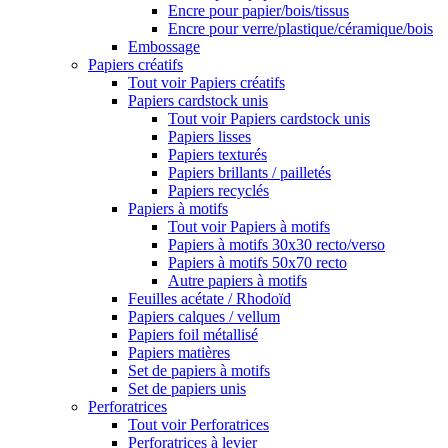
Encre pour papier/bois/tissus
Encre pour verre/plastique/céramique/bois
Embossage
Papiers créatifs
Tout voir Papiers créatifs
Papiers cardstock unis
Tout voir Papiers cardstock unis
Papiers lisses
Papiers texturés
Papiers brillants / pailletés
Papiers recyclés
Papiers à motifs
Tout voir Papiers à motifs
Papiers à motifs 30x30 recto/verso
Papiers à motifs 50x70 recto
Autre papiers à motifs
Feuilles acétate / Rhodoïd
Papiers calques / vellum
Papiers foil métallisé
Papiers matières
Set de papiers à motifs
Set de papiers unis
Perforatrices
Tout voir Perforatrices
Perforatrices à levier