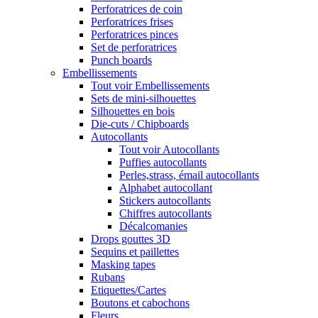
Perforatrices de coin
Perforatrices frises
Perforatrices pinces
Set de perforatrices
Punch boards
Embellissements
Tout voir Embellissements
Sets de mini-silhouettes
Silhouettes en bois
Die-cuts / Chipboards
Autocollants
Tout voir Autocollants
Puffies autocollants
Perles,strass, émail autocollants
Alphabet autocollant
Stickers autocollants
Chiffres autocollants
Décalcomanies
Drops gouttes 3D
Sequins et paillettes
Masking tapes
Rubans
Etiquettes/Cartes
Boutons et cabochons
Fleurs