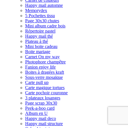
Carnet de couleurs
Happy mail automne
Memorydex
5 Pochettes tissu
Page 30x30 chutes
Mini album cadre bois
Répertoire pastel
Happy mail thé
Plateau à thé
Mini boite cadeau
Boite mariage
Carnet On my way
Photophore champêtre
Fanion enjoy life
Boites à dragées kraft
Sous-verre mosaïque
Carte pull up
Carte magique tortues
Carte pochoir couronne
3 plateaux losanges
Page scrap 30x30
Peek-a-boo card
Album en U
Happy mail deco
Happy mail structure