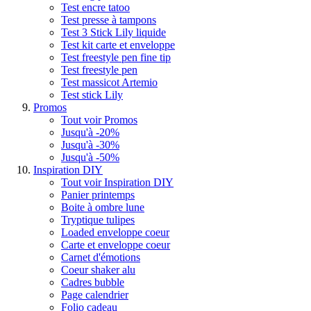
Test encre tatoo
Test presse à tampons
Test 3 Stick Lily liquide
Test kit carte et enveloppe
Test freestyle pen fine tip
Test freestyle pen
Test massicot Artemio
Test stick Lily
Promos
Tout voir Promos
Jusqu'à -20%
Jusqu'à -30%
Jusqu'à -50%
Inspiration DIY
Tout voir Inspiration DIY
Panier printemps
Boite à ombre lune
Tryptique tulipes
Loaded enveloppe coeur
Carte et enveloppe coeur
Carnet d'émotions
Coeur shaker alu
Cadres bubble
Page calendrier
Folio cadeau