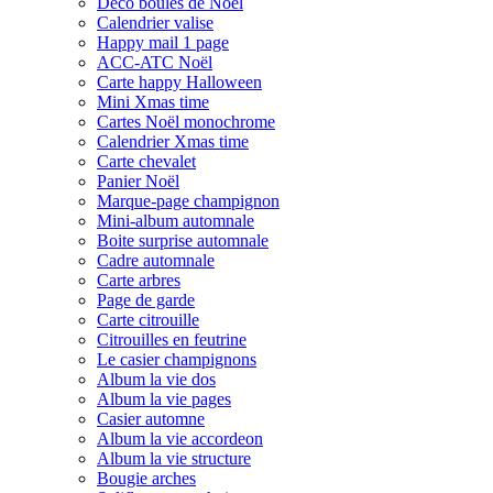
Déco boules de Noël
Calendrier valise
Happy mail 1 page
ACC-ATC Noël
Carte happy Halloween
Mini Xmas time
Cartes Noël monochrome
Calendrier Xmas time
Carte chevalet
Panier Noël
Marque-page champignon
Mini-album automnale
Boite surprise automnale
Cadre automnale
Carte arbres
Page de garde
Carte citrouille
Citrouilles en feutrine
Le casier champignons
Album la vie dos
Album la vie pages
Casier automne
Album la vie accordeon
Album la vie structure
Bougie arches