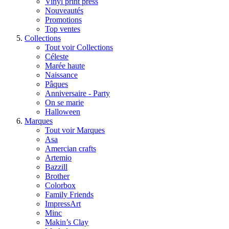
Vinyl print press
Nouveautés
Promotions
Top ventes
Collections
Tout voir Collections
Céleste
Marée haute
Naissance
Pâques
Anniversaire - Party
On se marie
Halloween
Marques
Tout voir Marques
Asa
Amercian crafts
Artemio
Bazzill
Brother
Colorbox
Family Friends
ImpressArt
Minc
Makin’s Clay