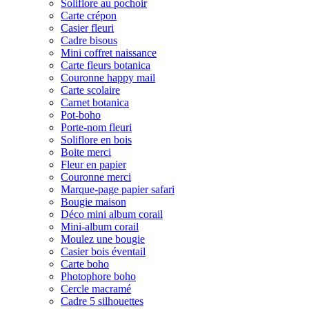
Soliflore au pochoir
Carte crépon
Casier fleuri
Cadre bisous
Mini coffret naissance
Carte fleurs botanica
Couronne happy mail
Carte scolaire
Carnet botanica
Pot-boho
Porte-nom fleuri
Soliflore en bois
Boite merci
Fleur en papier
Couronne merci
Marque-page papier safari
Bougie maison
Déco mini album corail
Mini-album corail
Moulez une bougie
Casier bois éventail
Carte boho
Photophore boho
Cercle macramé
Cadre 5 silhouettes