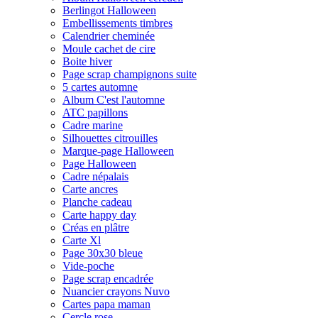
Berlingot Halloween
Embellissements timbres
Calendrier cheminée
Moule cachet de cire
Boite hiver
Page scrap champignons suite
5 cartes automne
Album C'est l'automne
ATC papillons
Cadre marine
Silhouettes citrouilles
Marque-page Halloween
Page Halloween
Cadre népalais
Carte ancres
Planche cadeau
Carte happy day
Créas en plâtre
Carte Xl
Page 30x30 bleue
Vide-poche
Page scrap encadrée
Nuancier crayons Nuvo
Cartes papa maman
Cercle rose