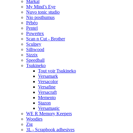
Markal
My Mind’s Eye
Nuvo tonic studio
Nio posthumus
Pébéo
Pentel
Powertex
Scan n Cut - Brother
Sculpey
Silhwood
Sizzix
Speedball
Tsukineko
Tout voir Tsukineko
Versamark
Versacolor
Versafine
Versacraft
Memento
Stazon
Versamagic
WE R Memory Keepers
Woodies
Zig
3L - Scrapbook adhesives