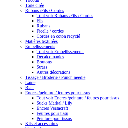
Tricotin
Toile cirée
Rubans /Fils / Cordes
Tout voir Rubans /Fils / Cordes
Fils
Rubans
Ficelle / cordes
Cordes en coton recyclé
Matières texturées
Embellissements
Tout voir Embellissements
Décalcomanies
Boutons
Strass
Autres décorations
Tissage / Broderie / Punch needle
Laine
Biais
Encres /peinture / feutres pour tissus
Tout voir Encres /peinture / feutres pour tissus
Sticks Markal / Lily
Encres Versacraft
Feutres pour tissu
Peinture pour tissus
Kits et accessoires