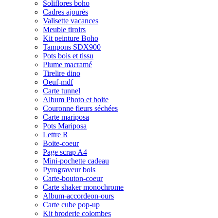
Soliflores boho
Cadres ajourés
Valisette vacances
Meuble tiroirs
Kit peinture Boho
Tampons SDX900
Pots bois et tissu
Plume macramé
Tirelire dino
Oeuf-mdf
Carte tunnel
Album Photo et boite
Couronne fleurs séchées
Carte mariposa
Pots Mariposa
Lettre R
Boite-coeur
Page scrap A4
Mini-pochette cadeau
Pyrograveur bois
Carte-bouton-coeur
Carte shaker monochrome
Album-accordeon-ours
Carte cube pop-up
Kit broderie colombes