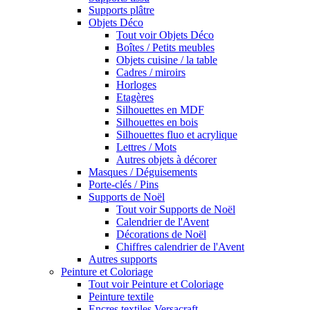
Supports plâtre
Objets Déco
Tout voir Objets Déco
Boîtes / Petits meubles
Objets cuisine / la table
Cadres / miroirs
Horloges
Etagères
Silhouettes en MDF
Silhouettes en bois
Silhouettes fluo et acrylique
Lettres / Mots
Autres objets à décorer
Masques / Déguisements
Porte-clés / Pins
Supports de Noël
Tout voir Supports de Noël
Calendrier de l'Avent
Décorations de Noël
Chiffres calendrier de l'Avent
Autres supports
Peinture et Coloriage
Tout voir Peinture et Coloriage
Peinture textile
Encres textiles Versacraft