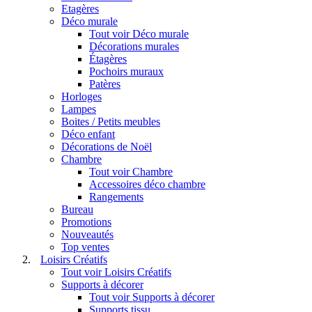
Etagères
Déco murale
Tout voir Déco murale
Décorations murales
Étagères
Pochoirs muraux
Patères
Horloges
Lampes
Boites / Petits meubles
Déco enfant
Décorations de Noël
Chambre
Tout voir Chambre
Accessoires déco chambre
Rangements
Bureau
Promotions
Nouveautés
Top ventes
Loisirs Créatifs
Tout voir Loisirs Créatifs
Supports à décorer
Tout voir Supports à décorer
Supports tissu