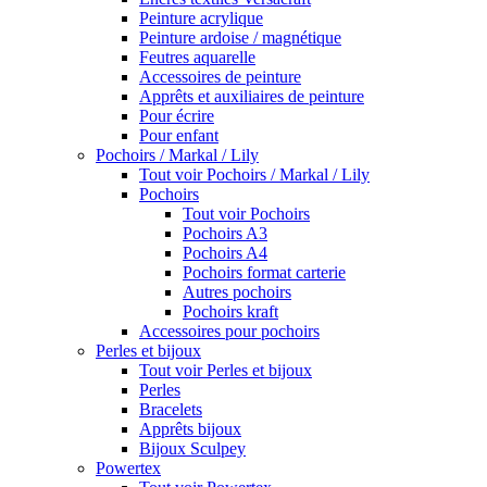
Peinture acrylique
Peinture ardoise / magnétique
Feutres aquarelle
Accessoires de peinture
Apprêts et auxiliaires de peinture
Pour écrire
Pour enfant
Pochoirs / Markal / Lily
Tout voir Pochoirs / Markal / Lily
Pochoirs
Tout voir Pochoirs
Pochoirs A3
Pochoirs A4
Pochoirs format carterie
Autres pochoirs
Pochoirs kraft
Accessoires pour pochoirs
Perles et bijoux
Tout voir Perles et bijoux
Perles
Bracelets
Apprêts bijoux
Bijoux Sculpey
Powertex