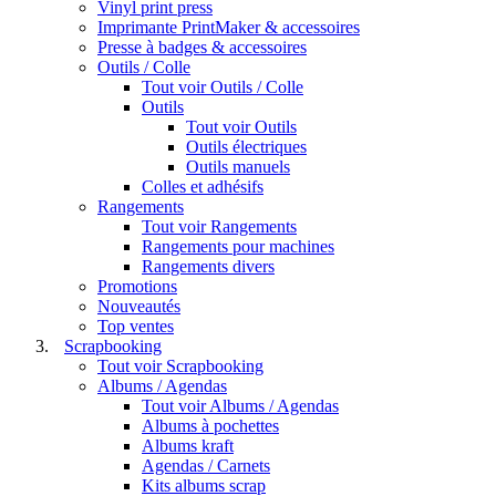
Vinyl print press
Imprimante PrintMaker & accessoires
Presse à badges & accessoires
Outils / Colle
Tout voir Outils / Colle
Outils
Tout voir Outils
Outils électriques
Outils manuels
Colles et adhésifs
Rangements
Tout voir Rangements
Rangements pour machines
Rangements divers
Promotions
Nouveautés
Top ventes
Scrapbooking
Tout voir Scrapbooking
Albums / Agendas
Tout voir Albums / Agendas
Albums à pochettes
Albums kraft
Agendas / Carnets
Kits albums scrap