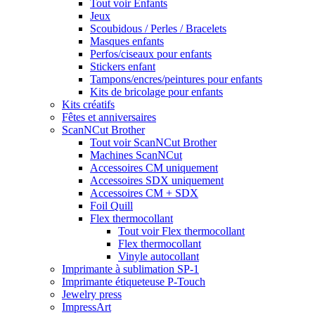
Tout voir Enfants
Jeux
Scoubidous / Perles / Bracelets
Masques enfants
Perfos/ciseaux pour enfants
Stickers enfant
Tampons/encres/peintures pour enfants
Kits de bricolage pour enfants
Kits créatifs
Fêtes et anniversaires
ScanNCut Brother
Tout voir ScanNCut Brother
Machines ScanNCut
Accessoires CM uniquement
Accessoires SDX uniquement
Accessoires CM + SDX
Foil Quill
Flex thermocollant
Tout voir Flex thermocollant
Flex thermocollant
Vinyle autocollant
Imprimante à sublimation SP-1
Imprimante étiqueteuse P-Touch
Jewelry press
ImpressArt