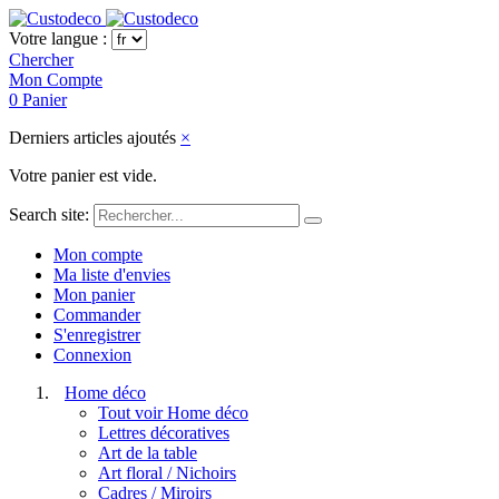
Votre langue :
Chercher
Mon Compte
0
Panier
Derniers articles ajoutés
×
Votre panier est vide.
Search site:
Mon compte
Ma liste d'envies
Mon panier
Commander
S'enregistrer
Connexion
Home déco
Tout voir Home déco
Lettres décoratives
Art de la table
Art floral / Nichoirs
Cadres / Miroirs