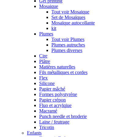
Gel printing
Mosaique
Tout voir Mosaique
Set de Mosaïques
Mosaïque autocollante
kit
Plumes
Tout voir Plumes
Plumes autruches
Plumes diverses
Cire
Plâtre
Matières naturelles
Fils métalliques et cordes
Flex
Silicone
Papier mâché
Formes polystyrène
Papier crépon
Fluo et acrylqiue
Macramé
Punch needle et broderie
Laine / feutrage
Tricotin
Enfants