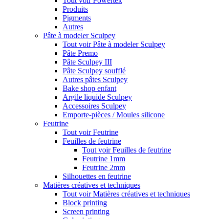
Tout voir Powertex
Produits
Pigments
Autres
Pâte à modeler Sculpey
Tout voir Pâte à modeler Sculpey
Pâte Premo
Pâte Sculpey III
Pâte Sculpey soufflé
Autres pâtes Sculpey
Bake shop enfant
Argile liquide Sculpey
Accessoires Sculpey
Emporte-pièces / Moules silicone
Feutrine
Tout voir Feutrine
Feuilles de feutrine
Tout voir Feuilles de feutrine
Feutrine 1mm
Feutrine 2mm
Silhouettes en feutrine
Matières créatives et techniques
Tout voir Matières créatives et techniques
Block printing
Screen printing