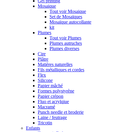
Gel printing
Mosaique
Tout voir Mosaique
Set de Mosaïques
Mosaïque autocollante
kit
Plumes
Tout voir Plumes
Plumes autruches
Plumes diverses
Cire
Plâtre
Matières naturelles
Fils métalliques et cordes
Flex
Silicone
Papier mâché
Formes polystyrène
Papier crépon
Fluo et acrylqiue
Macramé
Punch needle et broderie
Laine / feutrage
Tricotin
Enfants