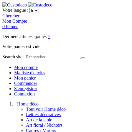
Votre langue :
Chercher
Mon Compte
0
Panier
Derniers articles ajoutés
×
Votre panier est vide.
Search site:
Mon compte
Ma liste d'envies
Mon panier
Commander
S'enregistrer
Connexion
Home déco
Tout voir Home déco
Lettres décoratives
Art de la table
Art floral / Nichoirs
Cadres / Miroirs