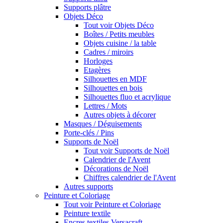
Supports plâtre
Objets Déco
Tout voir Objets Déco
Boîtes / Petits meubles
Objets cuisine / la table
Cadres / miroirs
Horloges
Etagères
Silhouettes en MDF
Silhouettes en bois
Silhouettes fluo et acrylique
Lettres / Mots
Autres objets à décorer
Masques / Déguisements
Porte-clés / Pins
Supports de Noël
Tout voir Supports de Noël
Calendrier de l'Avent
Décorations de Noël
Chiffres calendrier de l'Avent
Autres supports
Peinture et Coloriage
Tout voir Peinture et Coloriage
Peinture textile
Encres textiles Versacraft