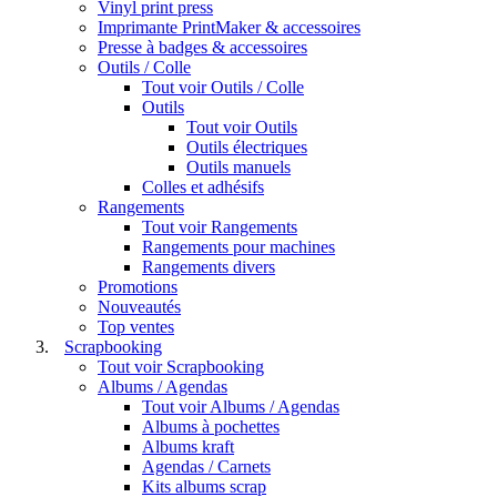
Vinyl print press
Imprimante PrintMaker & accessoires
Presse à badges & accessoires
Outils / Colle
Tout voir Outils / Colle
Outils
Tout voir Outils
Outils électriques
Outils manuels
Colles et adhésifs
Rangements
Tout voir Rangements
Rangements pour machines
Rangements divers
Promotions
Nouveautés
Top ventes
Scrapbooking
Tout voir Scrapbooking
Albums / Agendas
Tout voir Albums / Agendas
Albums à pochettes
Albums kraft
Agendas / Carnets
Kits albums scrap