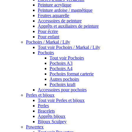
Peinture acrylique
Peinture ardoise / magnétique
Feutres aquarelle
Accessoires de peinture
Apprêts et auxiliaires de peinture
Pour écrire
Pour enfant
Pochoirs / Markal / Lily
Tout voir Pochoirs / Markal / Lily
Pochoirs
Tout voir Pochoirs
Pochoirs A3
Pochoirs A4
Pochoirs format carterie
Autres pochoirs
Pochoirs kraft
Accessoires pour pochoirs
Perles et bijoux
Tout voir Perles et bijoux
Perles
Bracelets
Apprêts bijoux
Bijoux Sculpey
Powertex