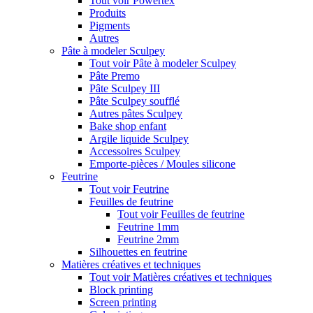
Tout voir Powertex
Produits
Pigments
Autres
Pâte à modeler Sculpey
Tout voir Pâte à modeler Sculpey
Pâte Premo
Pâte Sculpey III
Pâte Sculpey soufflé
Autres pâtes Sculpey
Bake shop enfant
Argile liquide Sculpey
Accessoires Sculpey
Emporte-pièces / Moules silicone
Feutrine
Tout voir Feutrine
Feuilles de feutrine
Tout voir Feuilles de feutrine
Feutrine 1mm
Feutrine 2mm
Silhouettes en feutrine
Matières créatives et techniques
Tout voir Matières créatives et techniques
Block printing
Screen printing