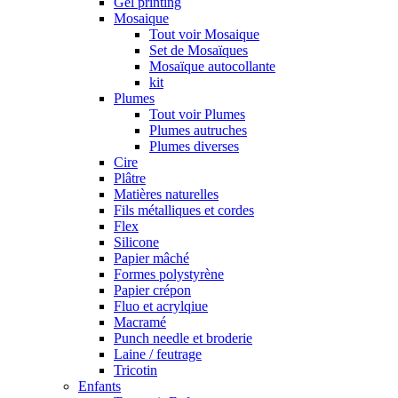
Gel printing
Mosaique
Tout voir Mosaique
Set de Mosaïques
Mosaïque autocollante
kit
Plumes
Tout voir Plumes
Plumes autruches
Plumes diverses
Cire
Plâtre
Matières naturelles
Fils métalliques et cordes
Flex
Silicone
Papier mâché
Formes polystyrène
Papier crépon
Fluo et acrylqiue
Macramé
Punch needle et broderie
Laine / feutrage
Tricotin
Enfants