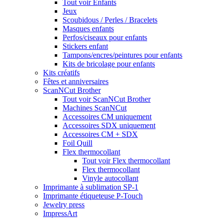
Tout voir Enfants
Jeux
Scoubidous / Perles / Bracelets
Masques enfants
Perfos/ciseaux pour enfants
Stickers enfant
Tampons/encres/peintures pour enfants
Kits de bricolage pour enfants
Kits créatifs
Fêtes et anniversaires
ScanNCut Brother
Tout voir ScanNCut Brother
Machines ScanNCut
Accessoires CM uniquement
Accessoires SDX uniquement
Accessoires CM + SDX
Foil Quill
Flex thermocollant
Tout voir Flex thermocollant
Flex thermocollant
Vinyle autocollant
Imprimante à sublimation SP-1
Imprimante étiqueteuse P-Touch
Jewelry press
ImpressArt