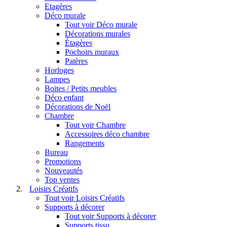
Etagères
Déco murale
Tout voir Déco murale
Décorations murales
Étagères
Pochoirs muraux
Patères
Horloges
Lampes
Boites / Petits meubles
Déco enfant
Décorations de Noël
Chambre
Tout voir Chambre
Accessoires déco chambre
Rangements
Bureau
Promotions
Nouveautés
Top ventes
Loisirs Créatifs
Tout voir Loisirs Créatifs
Supports à décorer
Tout voir Supports à décorer
Supports tissu