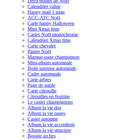
Déco boules de Noël
Calendrier valise
Happy mail 1 page
ACC-ATC Noël
Carte happy Halloween
Mini Xmas time
Cartes Noël monochrome
Calendrier Xmas time
Carte chevalet
Panier Noël
Marque-page champignon
Mini-album automnale
Boite surprise automnale
Cadre automnale
Carte arbres
Page de garde
Carte citrouille
Citrouilles en feutrine
Le casier champignons
Album la vie dos
Album la vie pages
Casier automne
Album la vie accordeon
Album la vie structure
Bougie arches