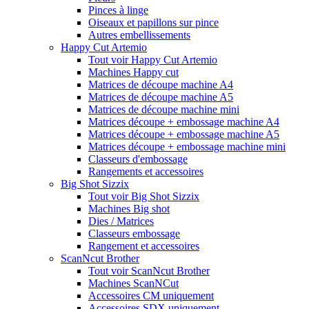
Pinces à linge
Oiseaux et papillons sur pince
Autres embellissements
Happy Cut Artemio
Tout voir Happy Cut Artemio
Machines Happy cut
Matrices de découpe machine A4
Matrices de découpe machine A5
Matrices de découpe machine mini
Matrices découpe + embossage machine A4
Matrices découpe + embossage machine A5
Matrices découpe + embossage machine mini
Classeurs d'embossage
Rangements et accessoires
Big Shot Sizzix
Tout voir Big Shot Sizzix
Machines Big shot
Dies / Matrices
Classeurs embossage
Rangement et accessoires
ScanNcut Brother
Tout voir ScanNcut Brother
Machines ScanNCut
Accessoires CM uniquement
Accessoires SDX uniquement