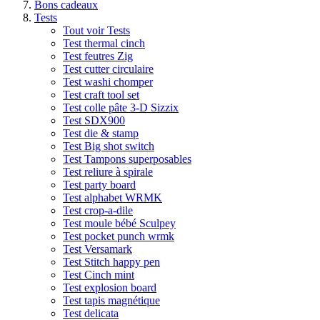
Bons cadeaux
Tests
Tout voir Tests
Test thermal cinch
Test feutres Zig
Test cutter circulaire
Test washi chomper
Test craft tool set
Test colle pâte 3-D Sizzix
Test SDX900
Test die & stamp
Test Big shot switch
Test Tampons superposables
Test reliure à spirale
Test party board
Test alphabet WRMK
Test crop-a-dile
Test moule bébé Sculpey
Test pocket punch wrmk
Test Versamark
Test Stitch happy pen
Test Cinch mint
Test explosion board
Test tapis magnétique
Test delicata