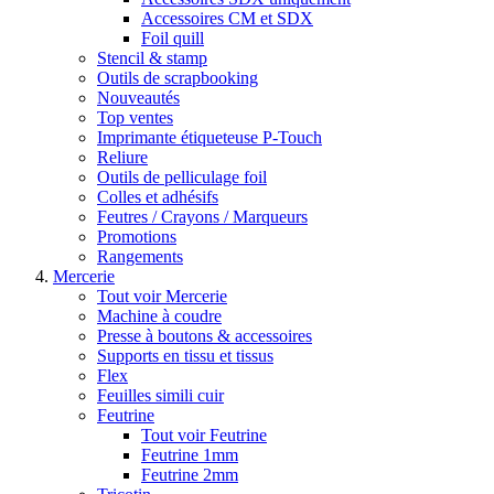
Accessoires CM et SDX
Foil quill
Stencil & stamp
Outils de scrapbooking
Nouveautés
Top ventes
Imprimante étiqueteuse P-Touch
Reliure
Outils de pelliculage foil
Colles et adhésifs
Feutres / Crayons / Marqueurs
Promotions
Rangements
Mercerie
Tout voir Mercerie
Machine à coudre
Presse à boutons & accessoires
Supports en tissu et tissus
Flex
Feuilles simili cuir
Feutrine
Tout voir Feutrine
Feutrine 1mm
Feutrine 2mm