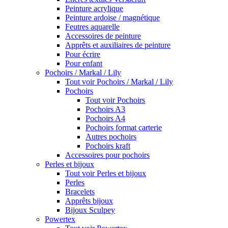
Peinture acrylique
Peinture ardoise / magnétique
Feutres aquarelle
Accessoires de peinture
Apprêts et auxiliaires de peinture
Pour écrire
Pour enfant
Pochoirs / Markal / Lily
Tout voir Pochoirs / Markal / Lily
Pochoirs
Tout voir Pochoirs
Pochoirs A3
Pochoirs A4
Pochoirs format carterie
Autres pochoirs
Pochoirs kraft
Accessoires pour pochoirs
Perles et bijoux
Tout voir Perles et bijoux
Perles
Bracelets
Apprêts bijoux
Bijoux Sculpey
Powertex