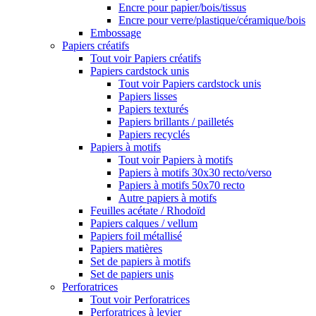
Encre pour papier/bois/tissus
Encre pour verre/plastique/céramique/bois
Embossage
Papiers créatifs
Tout voir Papiers créatifs
Papiers cardstock unis
Tout voir Papiers cardstock unis
Papiers lisses
Papiers texturés
Papiers brillants / pailletés
Papiers recyclés
Papiers à motifs
Tout voir Papiers à motifs
Papiers à motifs 30x30 recto/verso
Papiers à motifs 50x70 recto
Autre papiers à motifs
Feuilles acétate / Rhodoïd
Papiers calques / vellum
Papiers foil métallisé
Papiers matières
Set de papiers à motifs
Set de papiers unis
Perforatrices
Tout voir Perforatrices
Perforatrices à levier