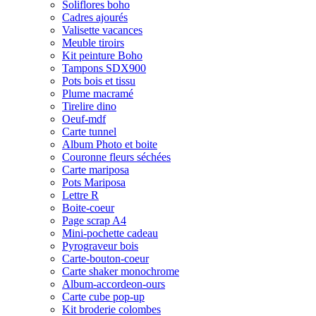
Soliflores boho
Cadres ajourés
Valisette vacances
Meuble tiroirs
Kit peinture Boho
Tampons SDX900
Pots bois et tissu
Plume macramé
Tirelire dino
Oeuf-mdf
Carte tunnel
Album Photo et boite
Couronne fleurs séchées
Carte mariposa
Pots Mariposa
Lettre R
Boite-coeur
Page scrap A4
Mini-pochette cadeau
Pyrograveur bois
Carte-bouton-coeur
Carte shaker monochrome
Album-accordeon-ours
Carte cube pop-up
Kit broderie colombes