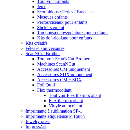
Tout voir Enfants
Jeux
Scoubidous / Perles / Bracelets
Masques enfants
Perfos/ciseaux pour enfants
Stickers enfant
Tampons/encres/peintures pour enfants
Kits de bricolage pour enfants
Kits créatifs
Fêtes et anniversaires
ScanNCut Brother
Tout voir ScanNCut Brother
Machines ScanNCut
Accessoires CM uniquement
Accessoires SDX uniquement
Accessoires CM + SDX
Foil Quill
Flex thermocollant
Tout voir Flex thermocollant
Flex thermocollant
Vinyle autocollant
Imprimante à sublimation SP-1
Imprimante étiqueteuse P-Touch
Jewelry press
ImpressArt