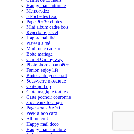
Carnet de couleurs
Happy mail automne
Memorydex
5 Pochettes tissu
Page 30x30 chutes
Mini album cadre bois
Répertoire pastel
Happy mail thé
Plateau à thé
Mini boite cadeau
Boite mariage
Carnet On my way
Photophore champêtre
Fanion enjoy life
Boites à dragées kraft
Sous-verre mosaïque
Carte pull up
Carte magique tortues
Carte pochoir couronne
3 plateaux losanges
Page scrap 30x30
Peek-a-boo card
Album en U
Happy mail deco
Happy mail structure