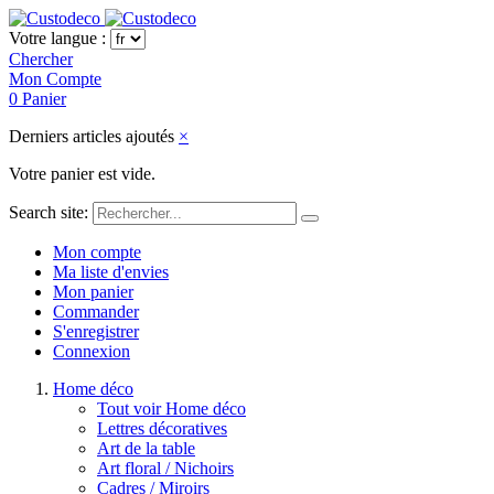
Votre langue :
Chercher
Mon Compte
0
Panier
Derniers articles ajoutés
×
Votre panier est vide.
Search site:
Mon compte
Ma liste d'envies
Mon panier
Commander
S'enregistrer
Connexion
Home déco
Tout voir Home déco
Lettres décoratives
Art de la table
Art floral / Nichoirs
Cadres / Miroirs