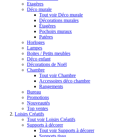
Etagères
Déco murale
Tout voir Déco murale
Décorations murales
Étagères
Pochoirs muraux
Patères
Horloges
Lampes
Boites / Petits meubles
Déco enfant
Décorations de Noël
Chambre
Tout voir Chambre
Accessoires déco chambre
Rangements
Bureau
Promotions
Nouveautés
Top ventes
Loisirs Créatifs
Tout voir Loisirs Créatifs
Supports à décorer
Tout voir Supports à décorer
Supports tissu