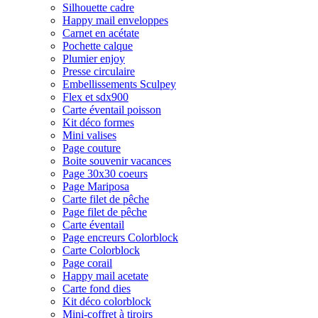
Silhouette cadre
Happy mail enveloppes
Carnet en acétate
Pochette calque
Plumier enjoy
Presse circulaire
Embellissements Sculpey
Flex et sdx900
Carte éventail poisson
Kit déco formes
Mini valises
Page couture
Boite souvenir vacances
Page 30x30 coeurs
Page Mariposa
Carte filet de pêche
Page filet de pêche
Carte éventail
Page encreurs Colorblock
Carte Colorblock
Page corail
Happy mail acetate
Carte fond dies
Kit déco colorblock
Mini-coffret à tiroirs