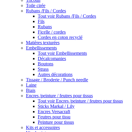
Tricotin
Toile cirée
Rubans /Fils / Cordes
Tout voir Rubans /Fils / Cordes
Fils
Rubans
Ficelle / cordes
Cordes en coton recyclé
Matières texturées
Embellissements
Tout voir Embellissements
Décalcomanies
Boutons
Strass
Autres décorations
Tissage / Broderie / Punch needle
Laine
Biais
Encres /peinture / feutres pour tissus
Tout voir Encres /peinture / feutres pour tissus
Sticks Markal / Lily
Encres Versacraft
Feutres pour tissu
Peinture pour tissus
Kits et accessoires