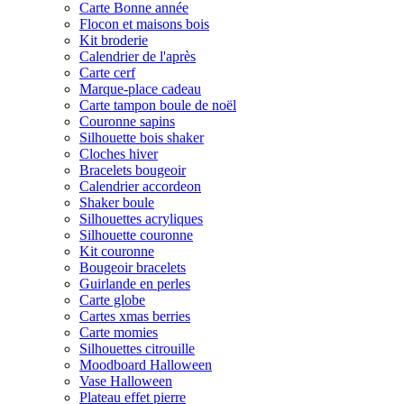
Carte Bonne année
Flocon et maisons bois
Kit broderie
Calendrier de l'après
Carte cerf
Marque-place cadeau
Carte tampon boule de noël
Couronne sapins
Silhouette bois shaker
Cloches hiver
Bracelets bougeoir
Calendrier accordeon
Shaker boule
Silhouettes acryliques
Silhouette couronne
Kit couronne
Bougeoir bracelets
Guirlande en perles
Carte globe
Cartes xmas berries
Carte momies
Silhouettes citrouille
Moodboard Halloween
Vase Halloween
Plateau effet pierre