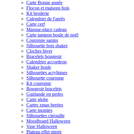
Carte Bonne année
Flocon et maisons bois
Kit broderie
Calendrier de l'après
Carte cerf
Marque-place cadeau
Carte tampon boule de noël
Couronne sapins
Silhouette bois shaker
Cloches hiver
Bracelets bougeoir
Calendrier accordeon
Shaker boule
Silhouettes acryliques
Silhouette couronne
Kit couronne
Bougeoir bracelets
Guirlande en perles
Carte globe
Cartes xmas berries
Carte momies
Silhouettes citrouille
Moodboard Halloween
Vase Halloween
Plateau effet pierre