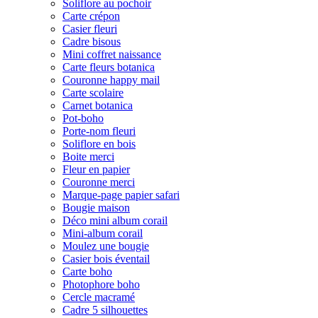
Soliflore au pochoir
Carte crépon
Casier fleuri
Cadre bisous
Mini coffret naissance
Carte fleurs botanica
Couronne happy mail
Carte scolaire
Carnet botanica
Pot-boho
Porte-nom fleuri
Soliflore en bois
Boite merci
Fleur en papier
Couronne merci
Marque-page papier safari
Bougie maison
Déco mini album corail
Mini-album corail
Moulez une bougie
Casier bois éventail
Carte boho
Photophore boho
Cercle macramé
Cadre 5 silhouettes