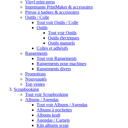
Vinyl print press
Imprimante PrintMaker & accessoires
Presse à badges & accessoires
Outils / Colle
Tout voir Outils / Colle
Outils
Tout voir Outils
Outils électriques
Outils manuels
Colles et adhésifs
Rangements
Tout voir Rangements
Rangements pour machines
Rangements divers
Promotions
Nouveautés
Top ventes
Scrapbooking
Tout voir Scrapbooking
Albums / Agendas
Tout voir Albums / Agendas
Albums à pochettes
Albums kraft
Agendas / Carnets
Kits albums scrap