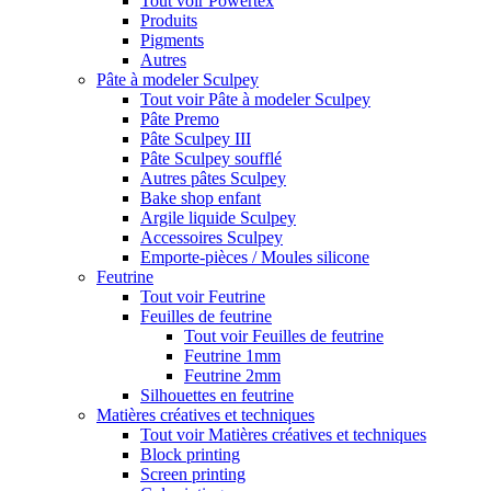
Tout voir Powertex
Produits
Pigments
Autres
Pâte à modeler Sculpey
Tout voir Pâte à modeler Sculpey
Pâte Premo
Pâte Sculpey III
Pâte Sculpey soufflé
Autres pâtes Sculpey
Bake shop enfant
Argile liquide Sculpey
Accessoires Sculpey
Emporte-pièces / Moules silicone
Feutrine
Tout voir Feutrine
Feuilles de feutrine
Tout voir Feuilles de feutrine
Feutrine 1mm
Feutrine 2mm
Silhouettes en feutrine
Matières créatives et techniques
Tout voir Matières créatives et techniques
Block printing
Screen printing