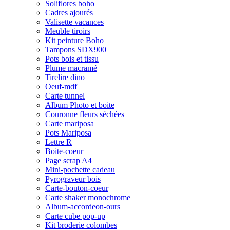
Soliflores boho
Cadres ajourés
Valisette vacances
Meuble tiroirs
Kit peinture Boho
Tampons SDX900
Pots bois et tissu
Plume macramé
Tirelire dino
Oeuf-mdf
Carte tunnel
Album Photo et boite
Couronne fleurs séchées
Carte mariposa
Pots Mariposa
Lettre R
Boite-coeur
Page scrap A4
Mini-pochette cadeau
Pyrograveur bois
Carte-bouton-coeur
Carte shaker monochrome
Album-accordeon-ours
Carte cube pop-up
Kit broderie colombes