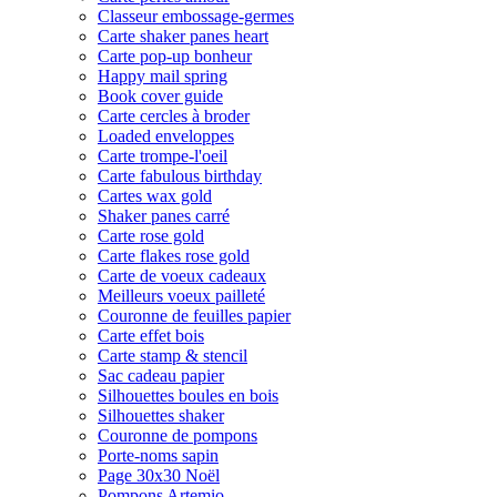
Classeur embossage-germes
Carte shaker panes heart
Carte pop-up bonheur
Happy mail spring
Book cover guide
Carte cercles à broder
Loaded enveloppes
Carte trompe-l'oeil
Carte fabulous birthday
Cartes wax gold
Shaker panes carré
Carte rose gold
Carte flakes rose gold
Carte de voeux cadeaux
Meilleurs voeux pailleté
Couronne de feuilles papier
Carte effet bois
Carte stamp & stencil
Sac cadeau papier
Silhouettes boules en bois
Silhouettes shaker
Couronne de pompons
Porte-noms sapin
Page 30x30 Noël
Pompons Artemio