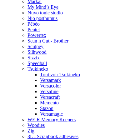
Markal
My Mind’s Eye
Nuvo tonic studio
Nio posthumus
Pébéo
Pentel
Powertex
Scan n Cut - Brother
Sculpey
Silhwood
Sizzix
Speedball
Tsukineko
Tout voir Tsukineko
Versamark
Versacolor
Versafine
Versacraft
Memento
Stazon
Versamagic
WE R Memory Keepers
Woodies
Zig
3L - Scrapbook adhesives