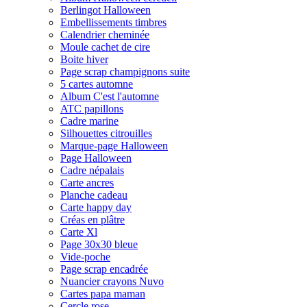
Berlingot Halloween
Embellissements timbres
Calendrier cheminée
Moule cachet de cire
Boite hiver
Page scrap champignons suite
5 cartes automne
Album C'est l'automne
ATC papillons
Cadre marine
Silhouettes citrouilles
Marque-page Halloween
Page Halloween
Cadre népalais
Carte ancres
Planche cadeau
Carte happy day
Créas en plâtre
Carte Xl
Page 30x30 bleue
Vide-poche
Page scrap encadrée
Nuancier crayons Nuvo
Cartes papa maman
Cercle rose