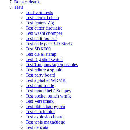
Bons cadeaux
Tests
Tout voir Tests
Test thermal cinch
Test feutres Zig
Test cutter circulaire
Test washi chomper
Test craft tool set
Test colle pâte 3-D Sizzix
Test SDX900
Test die & stamp
Test Big shot switch
Test Tampons superposables
Test reliure à spirale
Test party board
Test alphabet WRMK
Test crop-a-dile
Test moule bébé Sculpey
Test pocket punch wrmk
Test Versamark
Test Stitch happy pen
Test Cinch mint
Test explosion board
Test tapis magnétique
Test delicata