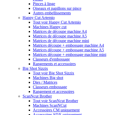
Pinces à linge
Oiseaux et papillons sur pince
Autres embellissements
Happy Cut Artemio
Tout voir Happy Cut Artemio
Machines Happy cut
Matrices de découpe machine A4
Matrices de découpe machine A5
Matrices de découpe machine mini
Matrices découpe + embossage machine A4
Matrices découpe + embossage machine A5
Matrices découpe + embossage machine mini
Classeurs d'embossage
Rangements et accessoires
Big Shot Sizzix
Tout voir Big Shot Sizzix
Machines Big shot
Dies / Matrices
Classeurs embossage
Rangement et accessoires
ScanNcut Brother
Tout voir ScanNcut Brother
Machines ScanNCut
Accessoires CM uniquement
Accessoires SDX uniquement