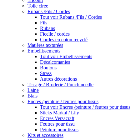
Tricotin
Toile cirée
Rubans /Fils / Cordes
Tout voir Rubans /Fils / Cordes
Fils
Rubans
Ficelle / cordes
Cordes en coton recyclé
Matières texturées
Embellissements
Tout voir Embellissements
Décalcomanies
Boutons
Strass
Autres décorations
Tissage / Broderie / Punch needle
Laine
Biais
Encres /peinture / feutres pour tissus
Tout voir Encres /peinture / feutres pour tissus
Sticks Markal / Lily
Encres Versacraft
Feutres pour tissu
Peinture pour tissus
Kits et accessoires