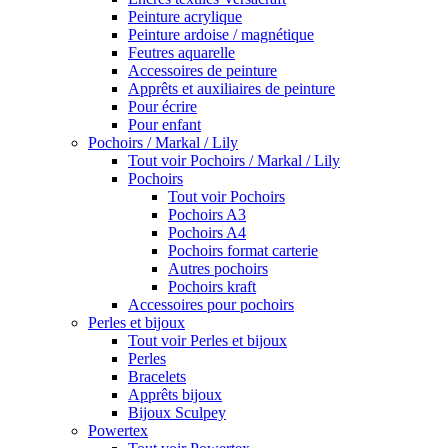
Peinture acrylique
Peinture ardoise / magnétique
Feutres aquarelle
Accessoires de peinture
Apprêts et auxiliaires de peinture
Pour écrire
Pour enfant
Pochoirs / Markal / Lily
Tout voir Pochoirs / Markal / Lily
Pochoirs
Tout voir Pochoirs
Pochoirs A3
Pochoirs A4
Pochoirs format carterie
Autres pochoirs
Pochoirs kraft
Accessoires pour pochoirs
Perles et bijoux
Tout voir Perles et bijoux
Perles
Bracelets
Apprêts bijoux
Bijoux Sculpey
Powertex