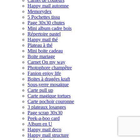
Carnet de couleurs
Happy mail automne
Memorydex
5 Pochettes tissu
Page 30x30 chutes
Mini album cadre bois
Répertoire pastel
Happy mail thé
Plateau à thé
Mini boite cadeau
Boite mariage
Carnet On my way
Photophore champêtre
Fanion enjoy life
Boites à dragées kraft
Sous-verre mosaïque
Carte pull up
Carte magique tortues
Carte pochoir couronne
3 plateaux losanges
Page scrap 30x30
Peek-a-boo card
Album en U
Happy mail deco
Happy mail structure