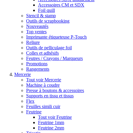
Accessoires CM et SDX
Foil quill
Stencil & stamp
Outils de scrapbooking
Nouveautés
Top ventes
Imprimante étiqueteuse P-Touch
Reliure
Outils de pelliculage foil
Colles et adhésifs
Feutres / Crayons / Marqueurs
Promotions
Rangements
Mercerie
Tout voir Mercerie
Machine à coudre
Presse à boutons & accessoires
Supports en tissu et tissus
Flex
Feuilles simili cuir
Feutrine
Tout voir Feutrine
Feutrine 1mm
Feutrine 2mm