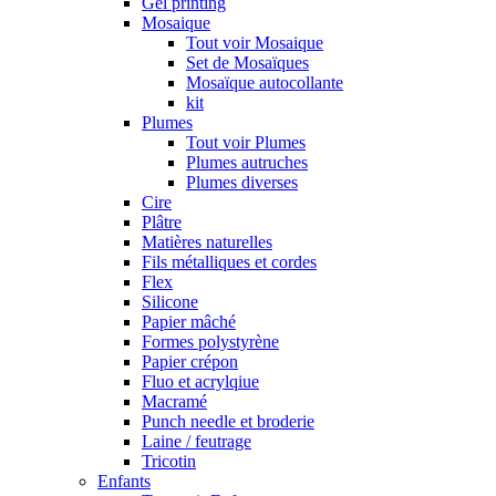
Gel printing
Mosaique
Tout voir Mosaique
Set de Mosaïques
Mosaïque autocollante
kit
Plumes
Tout voir Plumes
Plumes autruches
Plumes diverses
Cire
Plâtre
Matières naturelles
Fils métalliques et cordes
Flex
Silicone
Papier mâché
Formes polystyrène
Papier crépon
Fluo et acrylqiue
Macramé
Punch needle et broderie
Laine / feutrage
Tricotin
Enfants