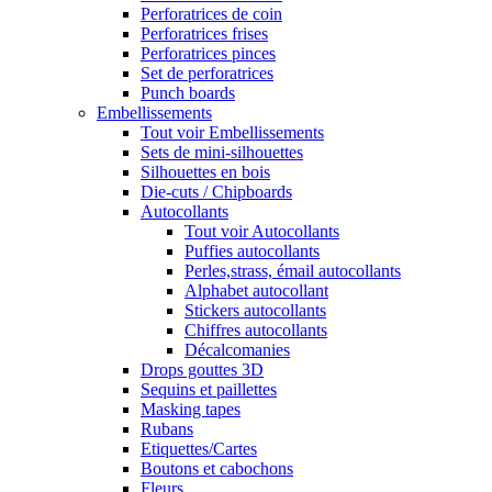
Perforatrices de coin
Perforatrices frises
Perforatrices pinces
Set de perforatrices
Punch boards
Embellissements
Tout voir Embellissements
Sets de mini-silhouettes
Silhouettes en bois
Die-cuts / Chipboards
Autocollants
Tout voir Autocollants
Puffies autocollants
Perles,strass, émail autocollants
Alphabet autocollant
Stickers autocollants
Chiffres autocollants
Décalcomanies
Drops gouttes 3D
Sequins et paillettes
Masking tapes
Rubans
Etiquettes/Cartes
Boutons et cabochons
Fleurs