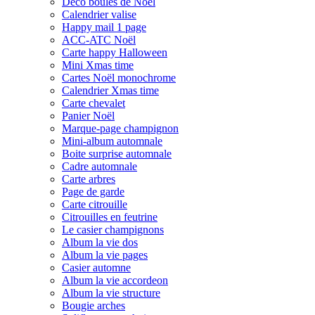
Déco boules de Noël
Calendrier valise
Happy mail 1 page
ACC-ATC Noël
Carte happy Halloween
Mini Xmas time
Cartes Noël monochrome
Calendrier Xmas time
Carte chevalet
Panier Noël
Marque-page champignon
Mini-album automnale
Boite surprise automnale
Cadre automnale
Carte arbres
Page de garde
Carte citrouille
Citrouilles en feutrine
Le casier champignons
Album la vie dos
Album la vie pages
Casier automne
Album la vie accordeon
Album la vie structure
Bougie arches