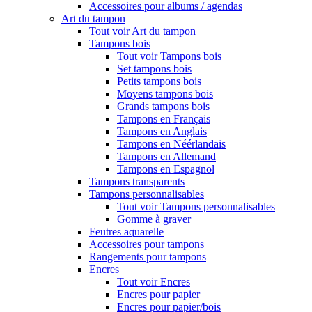
Accessoires pour albums / agendas
Art du tampon
Tout voir Art du tampon
Tampons bois
Tout voir Tampons bois
Set tampons bois
Petits tampons bois
Moyens tampons bois
Grands tampons bois
Tampons en Français
Tampons en Anglais
Tampons en Néérlandais
Tampons en Allemand
Tampons en Espagnol
Tampons transparents
Tampons personnalisables
Tout voir Tampons personnalisables
Gomme à graver
Feutres aquarelle
Accessoires pour tampons
Rangements pour tampons
Encres
Tout voir Encres
Encres pour papier
Encres pour papier/bois