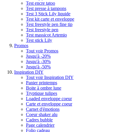
Test encre tatoo
Test presse à tampons
Test 3 Stick Lily liquide
Test kit carte et enveloppe
Test freestyle pen fine tip
Test freestyle pen
Test massicot Artemio
Test stick Lily
Promos
Tout voir Promos
Jusqu'à -20%
Jusqu'à -30%
Jusqu'à -50%
Inspiration DIY
Tout voir Inspiration DIY
Panier printemps
Boite à ombre lune
Tryptique tulipes
Loaded enveloppe coeur
Carte et enveloppe coeur
Carnet d'émotions
Coeur shaker alu
Cadres bubble
Page calendrier
Folio cadeau