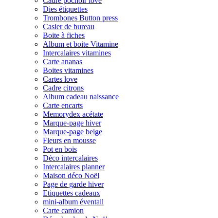
Cadre pochoir love
Dies étiquettes
Trombones Button press
Casier de bureau
Boite à fiches
Album et boite Vitamine
Intercalaires vitamines
Carte ananas
Boites vitamines
Cartes love
Cadre citrons
Album cadeau naissance
Carte encarts
Memorydex acétate
Marque-page hiver
Marque-page beige
Fleurs en mousse
Pot en bois
Déco intercalaires
Intercalaires planner
Maison déco Noël
Page de garde hiver
Etiquettes cadeaux
mini-album éventail
Carte camion