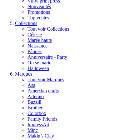
Vinyl print press
Nouveautés
Promotions
Top ventes
Collections
Tout voir Collections
Céleste
Marée haute
Naissance
Pâques
Anniversaire - Party
On se marie
Halloween
Marques
Tout voir Marques
Asa
Amercian crafts
Artemio
Bazzill
Brother
Colorbox
Family Friends
ImpressArt
Minc
Makin’s Clay