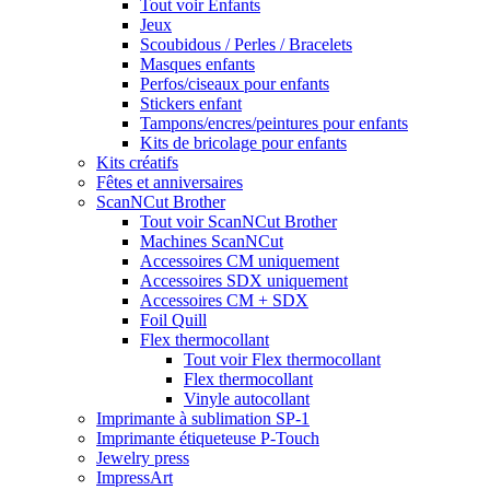
Tout voir Enfants
Jeux
Scoubidous / Perles / Bracelets
Masques enfants
Perfos/ciseaux pour enfants
Stickers enfant
Tampons/encres/peintures pour enfants
Kits de bricolage pour enfants
Kits créatifs
Fêtes et anniversaires
ScanNCut Brother
Tout voir ScanNCut Brother
Machines ScanNCut
Accessoires CM uniquement
Accessoires SDX uniquement
Accessoires CM + SDX
Foil Quill
Flex thermocollant
Tout voir Flex thermocollant
Flex thermocollant
Vinyle autocollant
Imprimante à sublimation SP-1
Imprimante étiqueteuse P-Touch
Jewelry press
ImpressArt