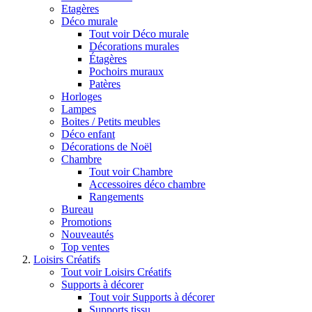
Etagères
Déco murale
Tout voir Déco murale
Décorations murales
Étagères
Pochoirs muraux
Patères
Horloges
Lampes
Boites / Petits meubles
Déco enfant
Décorations de Noël
Chambre
Tout voir Chambre
Accessoires déco chambre
Rangements
Bureau
Promotions
Nouveautés
Top ventes
Loisirs Créatifs
Tout voir Loisirs Créatifs
Supports à décorer
Tout voir Supports à décorer
Supports tissu