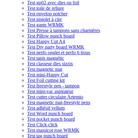
Test gp02 avec dies ou foil
Test toile de reliure
Test envelop notcher
Test pistolet à cire
Test gants WRMK
Test Presse à tampons sans charnières
Test Pillow punch board
Test Happy Cut A4
Test Diy party board WRMK
Test perfo onglet et perfo 6 trous
Test tapis magnétic
Test classeur dies sizzix
Test magnetic mat
Test mini-Happy Cut
Test Foil cutting kit
Test freestyle pen - tampon
Test mini-vac aspirateur
Test cutter circulaire Artemio
Test magnetic mat-freestyle pens
Test adhésif vellum
Test Word punch board
Test pocket punch board
Test Click-click
Test massicot rose WRMK
Test tag punch board