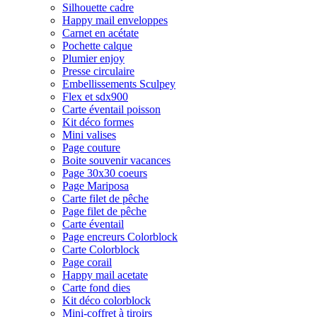
Silhouette cadre
Happy mail enveloppes
Carnet en acétate
Pochette calque
Plumier enjoy
Presse circulaire
Embellissements Sculpey
Flex et sdx900
Carte éventail poisson
Kit déco formes
Mini valises
Page couture
Boite souvenir vacances
Page 30x30 coeurs
Page Mariposa
Carte filet de pêche
Page filet de pêche
Carte éventail
Page encreurs Colorblock
Carte Colorblock
Page corail
Happy mail acetate
Carte fond dies
Kit déco colorblock
Mini-coffret à tiroirs