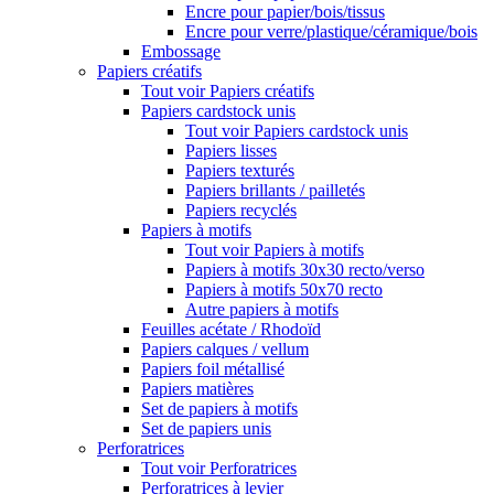
Encre pour papier/bois/tissus
Encre pour verre/plastique/céramique/bois
Embossage
Papiers créatifs
Tout voir Papiers créatifs
Papiers cardstock unis
Tout voir Papiers cardstock unis
Papiers lisses
Papiers texturés
Papiers brillants / pailletés
Papiers recyclés
Papiers à motifs
Tout voir Papiers à motifs
Papiers à motifs 30x30 recto/verso
Papiers à motifs 50x70 recto
Autre papiers à motifs
Feuilles acétate / Rhodoïd
Papiers calques / vellum
Papiers foil métallisé
Papiers matières
Set de papiers à motifs
Set de papiers unis
Perforatrices
Tout voir Perforatrices
Perforatrices à levier