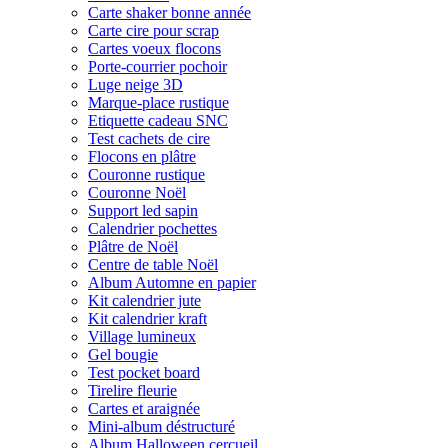
Carte shaker bonne année
Carte cire pour scrap
Cartes voeux flocons
Porte-courrier pochoir
Luge neige 3D
Marque-place rustique
Etiquette cadeau SNC
Test cachets de cire
Flocons en plâtre
Couronne rustique
Couronne Noël
Support led sapin
Calendrier pochettes
Plâtre de Noël
Centre de table Noël
Album Automne en papier
Kit calendrier jute
Kit calendrier kraft
Village lumineux
Gel bougie
Test pocket board
Tirelire fleurie
Cartes et araignée
Mini-album déstructuré
Album Halloween cercueil