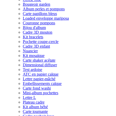
Bougeoir garden
Album perles et pompons
Carte papillons bleus
Loaded enveloppe mariposa
Couronne pompons
Bijou d'album
Cadre 3D mouton
Kit bracelets
Pochette coupe-cercle
Cadre 3D enfant
Nuancier
Kit mosaïque
Carte shaker acétate
Dimensional diffuser
Test ardoise
ATC en papier calque
Lettre papier-mâché
Embellissements calque
Carte fond washi
Mini-album pochettes
Lettre L
Plateau cadre
Kit album bébé
Carte tournante