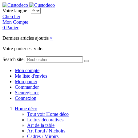
Votre langue :
Chercher
Mon Compte
0
Panier
Derniers articles ajoutés
×
Votre panier est vide.
Search site:
Mon compte
Ma liste d'envies
Mon panier
Commander
S'enregistrer
Connexion
Home déco
Tout voir Home déco
Lettres décoratives
Art de la table
Art floral / Nichoirs
Cadres / Miroirs