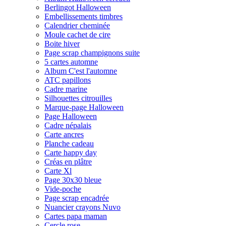
Berlingot Halloween
Embellissements timbres
Calendrier cheminée
Moule cachet de cire
Boite hiver
Page scrap champignons suite
5 cartes automne
Album C'est l'automne
ATC papillons
Cadre marine
Silhouettes citrouilles
Marque-page Halloween
Page Halloween
Cadre népalais
Carte ancres
Planche cadeau
Carte happy day
Créas en plâtre
Carte Xl
Page 30x30 bleue
Vide-poche
Page scrap encadrée
Nuancier crayons Nuvo
Cartes papa maman
Cercle rose