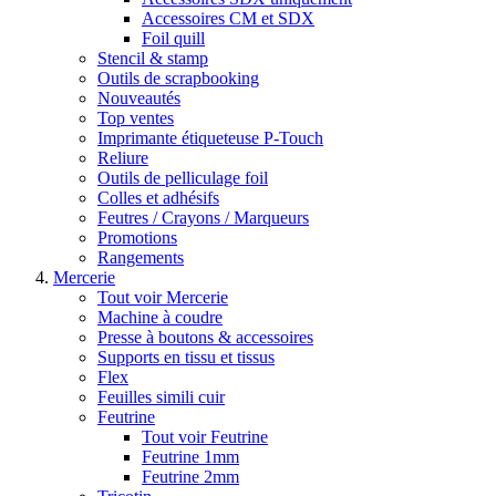
Accessoires CM et SDX
Foil quill
Stencil & stamp
Outils de scrapbooking
Nouveautés
Top ventes
Imprimante étiqueteuse P-Touch
Reliure
Outils de pelliculage foil
Colles et adhésifs
Feutres / Crayons / Marqueurs
Promotions
Rangements
Mercerie
Tout voir Mercerie
Machine à coudre
Presse à boutons & accessoires
Supports en tissu et tissus
Flex
Feuilles simili cuir
Feutrine
Tout voir Feutrine
Feutrine 1mm
Feutrine 2mm