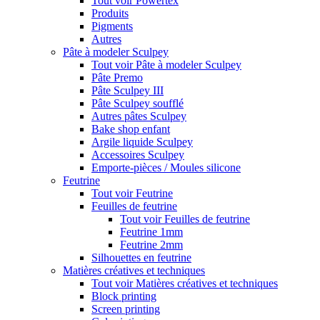
Tout voir Powertex
Produits
Pigments
Autres
Pâte à modeler Sculpey
Tout voir Pâte à modeler Sculpey
Pâte Premo
Pâte Sculpey III
Pâte Sculpey soufflé
Autres pâtes Sculpey
Bake shop enfant
Argile liquide Sculpey
Accessoires Sculpey
Emporte-pièces / Moules silicone
Feutrine
Tout voir Feutrine
Feuilles de feutrine
Tout voir Feuilles de feutrine
Feutrine 1mm
Feutrine 2mm
Silhouettes en feutrine
Matières créatives et techniques
Tout voir Matières créatives et techniques
Block printing
Screen printing