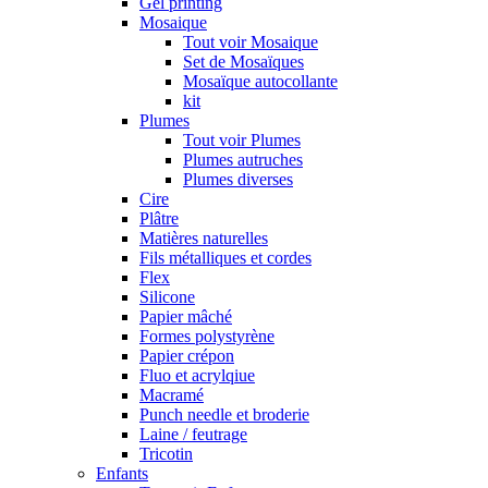
Gel printing
Mosaique
Tout voir Mosaique
Set de Mosaïques
Mosaïque autocollante
kit
Plumes
Tout voir Plumes
Plumes autruches
Plumes diverses
Cire
Plâtre
Matières naturelles
Fils métalliques et cordes
Flex
Silicone
Papier mâché
Formes polystyrène
Papier crépon
Fluo et acrylqiue
Macramé
Punch needle et broderie
Laine / feutrage
Tricotin
Enfants