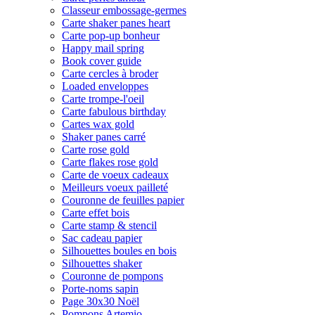
Classeur embossage-germes
Carte shaker panes heart
Carte pop-up bonheur
Happy mail spring
Book cover guide
Carte cercles à broder
Loaded enveloppes
Carte trompe-l'oeil
Carte fabulous birthday
Cartes wax gold
Shaker panes carré
Carte rose gold
Carte flakes rose gold
Carte de voeux cadeaux
Meilleurs voeux pailleté
Couronne de feuilles papier
Carte effet bois
Carte stamp & stencil
Sac cadeau papier
Silhouettes boules en bois
Silhouettes shaker
Couronne de pompons
Porte-noms sapin
Page 30x30 Noël
Pompons Artemio