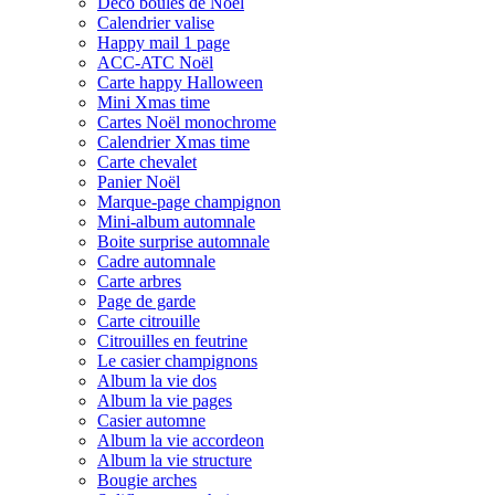
Déco boules de Noël
Calendrier valise
Happy mail 1 page
ACC-ATC Noël
Carte happy Halloween
Mini Xmas time
Cartes Noël monochrome
Calendrier Xmas time
Carte chevalet
Panier Noël
Marque-page champignon
Mini-album automnale
Boite surprise automnale
Cadre automnale
Carte arbres
Page de garde
Carte citrouille
Citrouilles en feutrine
Le casier champignons
Album la vie dos
Album la vie pages
Casier automne
Album la vie accordeon
Album la vie structure
Bougie arches