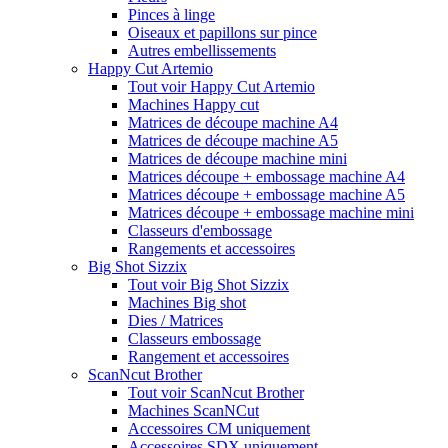
Pinces à linge
Oiseaux et papillons sur pince
Autres embellissements
Happy Cut Artemio
Tout voir Happy Cut Artemio
Machines Happy cut
Matrices de découpe machine A4
Matrices de découpe machine A5
Matrices de découpe machine mini
Matrices découpe + embossage machine A4
Matrices découpe + embossage machine A5
Matrices découpe + embossage machine mini
Classeurs d'embossage
Rangements et accessoires
Big Shot Sizzix
Tout voir Big Shot Sizzix
Machines Big shot
Dies / Matrices
Classeurs embossage
Rangement et accessoires
ScanNcut Brother
Tout voir ScanNcut Brother
Machines ScanNCut
Accessoires CM uniquement
Accessoires SDX uniquement