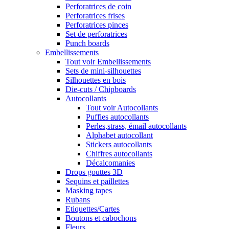
Perforatrices de coin
Perforatrices frises
Perforatrices pinces
Set de perforatrices
Punch boards
Embellissements
Tout voir Embellissements
Sets de mini-silhouettes
Silhouettes en bois
Die-cuts / Chipboards
Autocollants
Tout voir Autocollants
Puffies autocollants
Perles,strass, émail autocollants
Alphabet autocollant
Stickers autocollants
Chiffres autocollants
Décalcomanies
Drops gouttes 3D
Sequins et paillettes
Masking tapes
Rubans
Etiquettes/Cartes
Boutons et cabochons
Fleurs