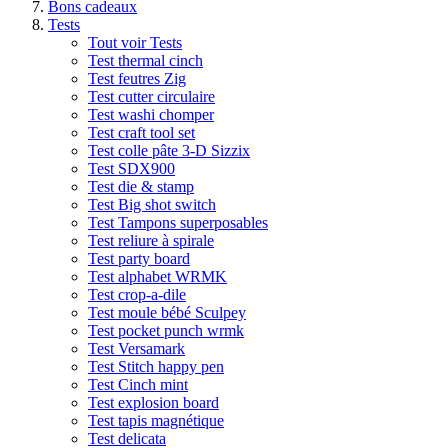
Bons cadeaux
Tests
Tout voir Tests
Test thermal cinch
Test feutres Zig
Test cutter circulaire
Test washi chomper
Test craft tool set
Test colle pâte 3-D Sizzix
Test SDX900
Test die & stamp
Test Big shot switch
Test Tampons superposables
Test reliure à spirale
Test party board
Test alphabet WRMK
Test crop-a-dile
Test moule bébé Sculpey
Test pocket punch wrmk
Test Versamark
Test Stitch happy pen
Test Cinch mint
Test explosion board
Test tapis magnétique
Test delicata