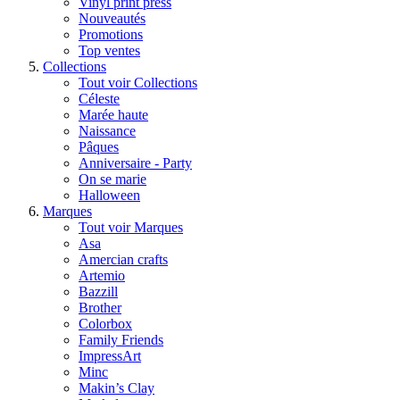
Vinyl print press
Nouveautés
Promotions
Top ventes
Collections
Tout voir Collections
Céleste
Marée haute
Naissance
Pâques
Anniversaire - Party
On se marie
Halloween
Marques
Tout voir Marques
Asa
Amercian crafts
Artemio
Bazzill
Brother
Colorbox
Family Friends
ImpressArt
Minc
Makin’s Clay