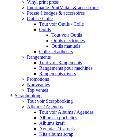
Vinyl print press
Imprimante PrintMaker & accessoires
Presse à badges & accessoires
Outils / Colle
Tout voir Outils / Colle
Outils
Tout voir Outils
Outils électriques
Outils manuels
Colles et adhésifs
Rangements
Tout voir Rangements
Rangements pour machines
Rangements divers
Promotions
Nouveautés
Top ventes
Scrapbooking
Tout voir Scrapbooking
Albums / Agendas
Tout voir Albums / Agendas
Albums à pochettes
Albums kraft
Agendas / Carnets
Kits albums scrap