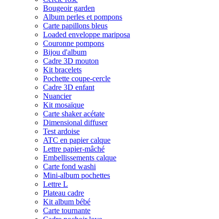
Bougeoir garden
Album perles et pompons
Carte papillons bleus
Loaded enveloppe mariposa
Couronne pompons
Bijou d'album
Cadre 3D mouton
Kit bracelets
Pochette coupe-cercle
Cadre 3D enfant
Nuancier
Kit mosaïque
Carte shaker acétate
Dimensional diffuser
Test ardoise
ATC en papier calque
Lettre papier-mâché
Embellissements calque
Carte fond washi
Mini-album pochettes
Lettre L
Plateau cadre
Kit album bébé
Carte tournante