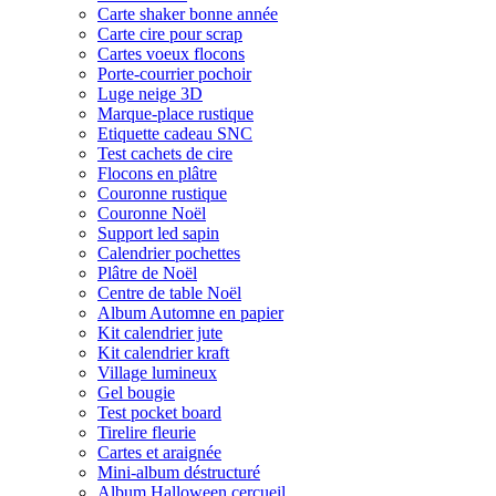
Carte shaker bonne année
Carte cire pour scrap
Cartes voeux flocons
Porte-courrier pochoir
Luge neige 3D
Marque-place rustique
Etiquette cadeau SNC
Test cachets de cire
Flocons en plâtre
Couronne rustique
Couronne Noël
Support led sapin
Calendrier pochettes
Plâtre de Noël
Centre de table Noël
Album Automne en papier
Kit calendrier jute
Kit calendrier kraft
Village lumineux
Gel bougie
Test pocket board
Tirelire fleurie
Cartes et araignée
Mini-album déstructuré
Album Halloween cercueil