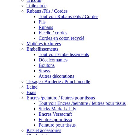
Tricotin
Toile cirée
Rubans /Fils / Cordes
Tout voir Rubans /Fils / Cordes
Fils
Rubans
Ficelle / cordes
Cordes en coton recyclé
Matières texturées
Embellissements
Tout voir Embellissements
Décalcomanies
Boutons
Strass
Autres décorations
Tissage / Broderie / Punch needle
Laine
Biais
Encres /peinture / feutres pour tissus
Tout voir Encres /peinture / feutres pour tissus
Sticks Markal / Lily
Encres Versacraft
Feutres pour tissu
Peinture pour tissus
Kits et accessoires