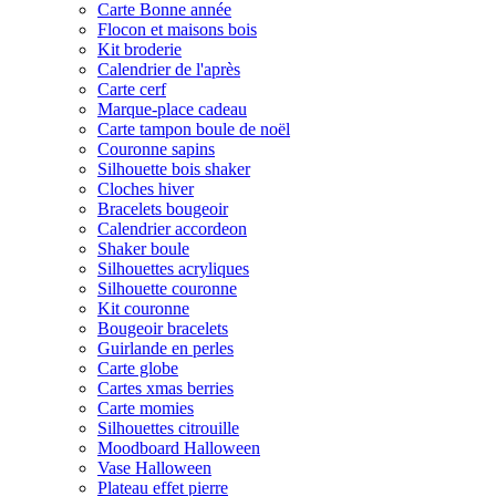
Carte Bonne année
Flocon et maisons bois
Kit broderie
Calendrier de l'après
Carte cerf
Marque-place cadeau
Carte tampon boule de noël
Couronne sapins
Silhouette bois shaker
Cloches hiver
Bracelets bougeoir
Calendrier accordeon
Shaker boule
Silhouettes acryliques
Silhouette couronne
Kit couronne
Bougeoir bracelets
Guirlande en perles
Carte globe
Cartes xmas berries
Carte momies
Silhouettes citrouille
Moodboard Halloween
Vase Halloween
Plateau effet pierre