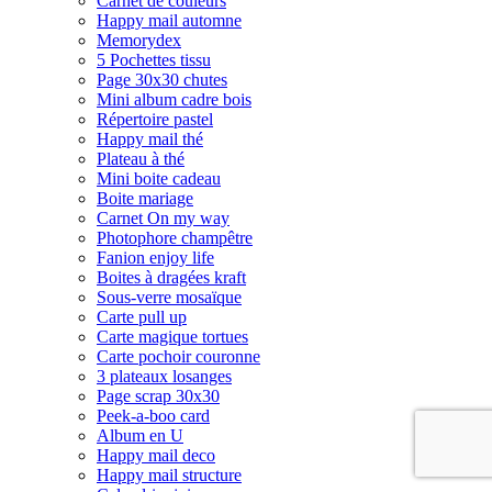
Carnet de couleurs
Happy mail automne
Memorydex
5 Pochettes tissu
Page 30x30 chutes
Mini album cadre bois
Répertoire pastel
Happy mail thé
Plateau à thé
Mini boite cadeau
Boite mariage
Carnet On my way
Photophore champêtre
Fanion enjoy life
Boites à dragées kraft
Sous-verre mosaïque
Carte pull up
Carte magique tortues
Carte pochoir couronne
3 plateaux losanges
Page scrap 30x30
Peek-a-boo card
Album en U
Happy mail deco
Happy mail structure