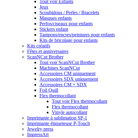
Tout voir Enfants
Jeux
Scoubidous / Perles / Bracelets
Masques enfants
Perfos/ciseaux pour enfants
Stickers enfant
Tampons/encres/peintures pour enfants
Kits de bricolage pour enfants
Kits créatifs
Fêtes et anniversaires
ScanNCut Brother
Tout voir ScanNCut Brother
Machines ScanNCut
Accessoires CM uniquement
Accessoires SDX uniquement
Accessoires CM + SDX
Foil Quill
Flex thermocollant
Tout voir Flex thermocollant
Flex thermocollant
Vinyle autocollant
Imprimante à sublimation SP-1
Imprimante étiqueteuse P-Touch
Jewelry press
ImpressArt