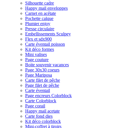
Silhouette cadre
Happy mail enveloppes
Carnet en acétate
Pochette calque
Plumier enjoy
Presse circulaire
Embellissements Sculpey
Flex et sdx900
Carte éventail poisson
Kit déco formes
Mini valises
Page couture
Boite souvenir vacances
Page 30x30 coeurs
Page Mariposa
Carte filet de pêche
Page filet de pêche
Carte éventail
Page encreurs Colorblock
Carte Colorblock
Page corail
Happy mail acetate
Carte fond dies
Kit déco colorblock
Mini-coffret à tiroirs