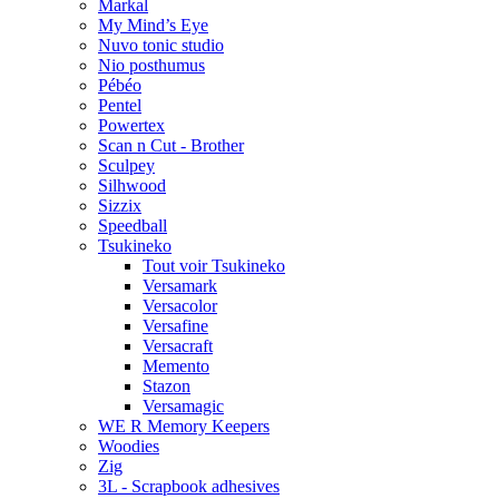
Markal
My Mind’s Eye
Nuvo tonic studio
Nio posthumus
Pébéo
Pentel
Powertex
Scan n Cut - Brother
Sculpey
Silhwood
Sizzix
Speedball
Tsukineko
Tout voir Tsukineko
Versamark
Versacolor
Versafine
Versacraft
Memento
Stazon
Versamagic
WE R Memory Keepers
Woodies
Zig
3L - Scrapbook adhesives