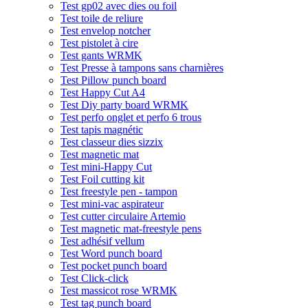
Test gp02 avec dies ou foil
Test toile de reliure
Test envelop notcher
Test pistolet à cire
Test gants WRMK
Test Presse à tampons sans charnières
Test Pillow punch board
Test Happy Cut A4
Test Diy party board WRMK
Test perfo onglet et perfo 6 trous
Test tapis magnétic
Test classeur dies sizzix
Test magnetic mat
Test mini-Happy Cut
Test Foil cutting kit
Test freestyle pen - tampon
Test mini-vac aspirateur
Test cutter circulaire Artemio
Test magnetic mat-freestyle pens
Test adhésif vellum
Test Word punch board
Test pocket punch board
Test Click-click
Test massicot rose WRMK
Test tag punch board