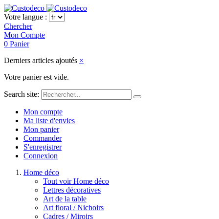
Votre langue :
Chercher
Mon Compte
0
Panier
Derniers articles ajoutés
×
Votre panier est vide.
Search site:
Mon compte
Ma liste d'envies
Mon panier
Commander
S'enregistrer
Connexion
Home déco
Tout voir Home déco
Lettres décoratives
Art de la table
Art floral / Nichoirs
Cadres / Miroirs