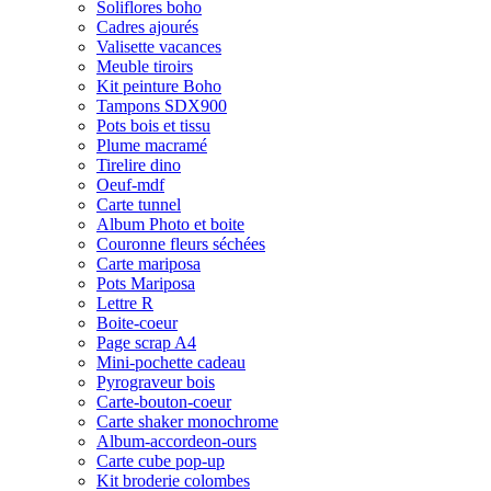
Soliflores boho
Cadres ajourés
Valisette vacances
Meuble tiroirs
Kit peinture Boho
Tampons SDX900
Pots bois et tissu
Plume macramé
Tirelire dino
Oeuf-mdf
Carte tunnel
Album Photo et boite
Couronne fleurs séchées
Carte mariposa
Pots Mariposa
Lettre R
Boite-coeur
Page scrap A4
Mini-pochette cadeau
Pyrograveur bois
Carte-bouton-coeur
Carte shaker monochrome
Album-accordeon-ours
Carte cube pop-up
Kit broderie colombes