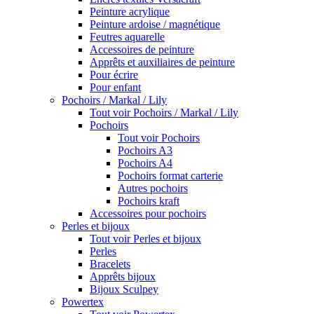
Peinture acrylique
Peinture ardoise / magnétique
Feutres aquarelle
Accessoires de peinture
Apprêts et auxiliaires de peinture
Pour écrire
Pour enfant
Pochoirs / Markal / Lily
Tout voir Pochoirs / Markal / Lily
Pochoirs
Tout voir Pochoirs
Pochoirs A3
Pochoirs A4
Pochoirs format carterie
Autres pochoirs
Pochoirs kraft
Accessoires pour pochoirs
Perles et bijoux
Tout voir Perles et bijoux
Perles
Bracelets
Apprêts bijoux
Bijoux Sculpey
Powertex