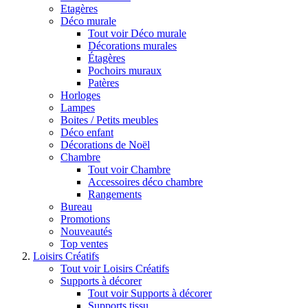
Etagères
Déco murale
Tout voir Déco murale
Décorations murales
Étagères
Pochoirs muraux
Patères
Horloges
Lampes
Boites / Petits meubles
Déco enfant
Décorations de Noël
Chambre
Tout voir Chambre
Accessoires déco chambre
Rangements
Bureau
Promotions
Nouveautés
Top ventes
Loisirs Créatifs
Tout voir Loisirs Créatifs
Supports à décorer
Tout voir Supports à décorer
Supports tissu