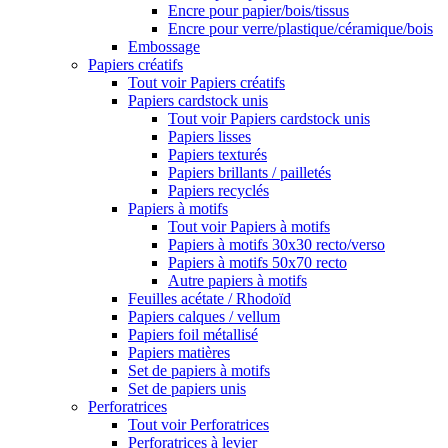
Encre pour papier/bois/tissus
Encre pour verre/plastique/céramique/bois
Embossage
Papiers créatifs
Tout voir Papiers créatifs
Papiers cardstock unis
Tout voir Papiers cardstock unis
Papiers lisses
Papiers texturés
Papiers brillants / pailletés
Papiers recyclés
Papiers à motifs
Tout voir Papiers à motifs
Papiers à motifs 30x30 recto/verso
Papiers à motifs 50x70 recto
Autre papiers à motifs
Feuilles acétate / Rhodoïd
Papiers calques / vellum
Papiers foil métallisé
Papiers matières
Set de papiers à motifs
Set de papiers unis
Perforatrices
Tout voir Perforatrices
Perforatrices à levier