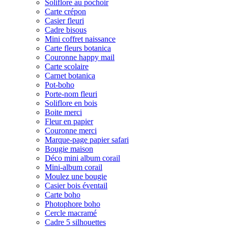
Soliflore au pochoir
Carte crépon
Casier fleuri
Cadre bisous
Mini coffret naissance
Carte fleurs botanica
Couronne happy mail
Carte scolaire
Carnet botanica
Pot-boho
Porte-nom fleuri
Soliflore en bois
Boite merci
Fleur en papier
Couronne merci
Marque-page papier safari
Bougie maison
Déco mini album corail
Mini-album corail
Moulez une bougie
Casier bois éventail
Carte boho
Photophore boho
Cercle macramé
Cadre 5 silhouettes