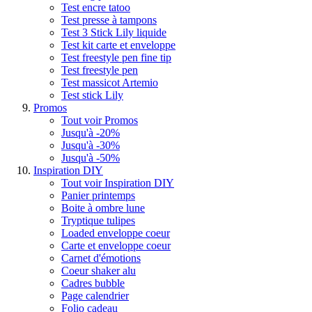
Test encre tatoo
Test presse à tampons
Test 3 Stick Lily liquide
Test kit carte et enveloppe
Test freestyle pen fine tip
Test freestyle pen
Test massicot Artemio
Test stick Lily
Promos
Tout voir Promos
Jusqu'à -20%
Jusqu'à -30%
Jusqu'à -50%
Inspiration DIY
Tout voir Inspiration DIY
Panier printemps
Boite à ombre lune
Tryptique tulipes
Loaded enveloppe coeur
Carte et enveloppe coeur
Carnet d'émotions
Coeur shaker alu
Cadres bubble
Page calendrier
Folio cadeau