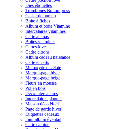
Cadre pochoir love
Dies étiquettes
Trombones Button press
Casier de bureau
Boite à fiches
Album et boite Vitamine
Intercalaires vitamines
Carte ananas
Boites vitamines
Cartes love
Cadre citrons
Album cadeau naissance
Carte encarts
Memorydex acétate
Marque-page hiver
Marque-page beige
Fleurs en mousse
Pot en bois
Déco intercalaires
Intercalaires planner
Maison déco Noël
Page de garde hiver
Etiquettes cadeaux
mini-album éventail
Carte camion