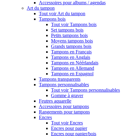
Accessoires pour albums / agendas
Art du tampon
Tout voir Art du tampon
Tampons bois
Tout voir Tampons bois
Set tampons bois
Petits tampons bois
Moyens tampons bois
Grands tampons bois
Tampons en Français
Tampons en Anglais
Tampons en Néérlandais
Tampons en Allemand
Tampons en Espagnol
Tampons transparents
Tampons personnalisables
Tout voir Tampons personnalisables
Gomme à graver
Feutres aquarelle
Accessoires pour tampons
Rangements pour tampons
Encres
Tout voir Encres
Encres pour papier
Encres pour papier/bois