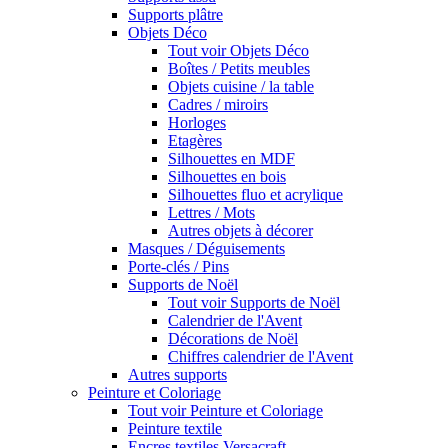
Supports plâtre
Objets Déco
Tout voir Objets Déco
Boîtes / Petits meubles
Objets cuisine / la table
Cadres / miroirs
Horloges
Etagères
Silhouettes en MDF
Silhouettes en bois
Silhouettes fluo et acrylique
Lettres / Mots
Autres objets à décorer
Masques / Déguisements
Porte-clés / Pins
Supports de Noël
Tout voir Supports de Noël
Calendrier de l'Avent
Décorations de Noël
Chiffres calendrier de l'Avent
Autres supports
Peinture et Coloriage
Tout voir Peinture et Coloriage
Peinture textile
Encres textiles Versacraft