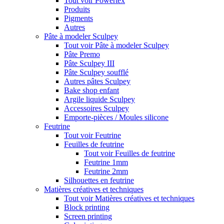
Tout voir Powertex
Produits
Pigments
Autres
Pâte à modeler Sculpey
Tout voir Pâte à modeler Sculpey
Pâte Premo
Pâte Sculpey III
Pâte Sculpey soufflé
Autres pâtes Sculpey
Bake shop enfant
Argile liquide Sculpey
Accessoires Sculpey
Emporte-pièces / Moules silicone
Feutrine
Tout voir Feutrine
Feuilles de feutrine
Tout voir Feuilles de feutrine
Feutrine 1mm
Feutrine 2mm
Silhouettes en feutrine
Matières créatives et techniques
Tout voir Matières créatives et techniques
Block printing
Screen printing