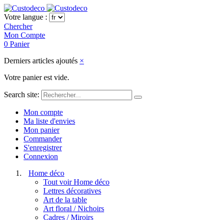
Votre langue :
Chercher
Mon Compte
0
Panier
Derniers articles ajoutés
×
Votre panier est vide.
Search site:
Mon compte
Ma liste d'envies
Mon panier
Commander
S'enregistrer
Connexion
Home déco
Tout voir Home déco
Lettres décoratives
Art de la table
Art floral / Nichoirs
Cadres / Miroirs