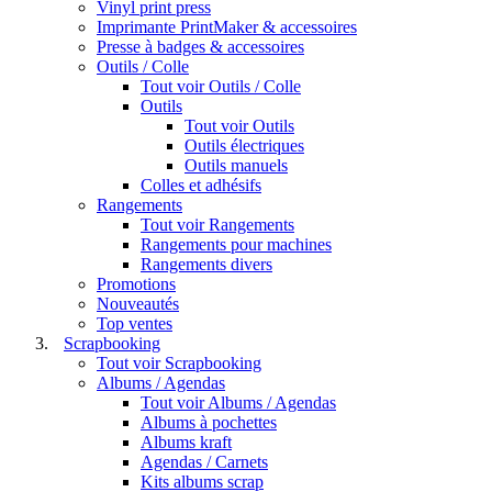
Vinyl print press
Imprimante PrintMaker & accessoires
Presse à badges & accessoires
Outils / Colle
Tout voir Outils / Colle
Outils
Tout voir Outils
Outils électriques
Outils manuels
Colles et adhésifs
Rangements
Tout voir Rangements
Rangements pour machines
Rangements divers
Promotions
Nouveautés
Top ventes
Scrapbooking
Tout voir Scrapbooking
Albums / Agendas
Tout voir Albums / Agendas
Albums à pochettes
Albums kraft
Agendas / Carnets
Kits albums scrap