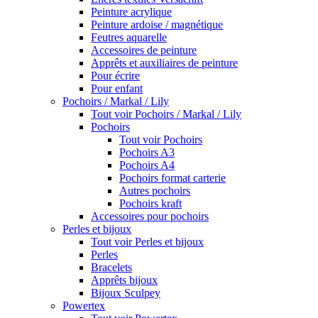
Peinture acrylique
Peinture ardoise / magnétique
Feutres aquarelle
Accessoires de peinture
Apprêts et auxiliaires de peinture
Pour écrire
Pour enfant
Pochoirs / Markal / Lily
Tout voir Pochoirs / Markal / Lily
Pochoirs
Tout voir Pochoirs
Pochoirs A3
Pochoirs A4
Pochoirs format carterie
Autres pochoirs
Pochoirs kraft
Accessoires pour pochoirs
Perles et bijoux
Tout voir Perles et bijoux
Perles
Bracelets
Apprêts bijoux
Bijoux Sculpey
Powertex