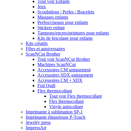
Tout voir Enfants
Jeux
Scoubidous / Perles / Bracelets
Masques enfants
Perfos/ciseaux pour enfants
Stickers enfant
Tampons/encres/peintures pour enfants
Kits de bricolage pour enfants
Kits créatifs
Fêtes et anniversaires
ScanNCut Brother
Tout voir ScanNCut Brother
Machines ScanNCut
Accessoires CM uniquement
Accessoires SDX uniquement
Accessoires CM + SDX
Foil Quill
Flex thermocollant
Tout voir Flex thermocollant
Flex thermocollant
Vinyle autocollant
Imprimante à sublimation SP-1
Imprimante étiqueteuse P-Touch
Jewelry press
ImpressArt