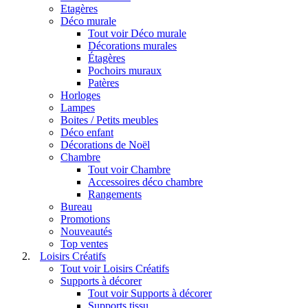
Etagères
Déco murale
Tout voir Déco murale
Décorations murales
Étagères
Pochoirs muraux
Patères
Horloges
Lampes
Boites / Petits meubles
Déco enfant
Décorations de Noël
Chambre
Tout voir Chambre
Accessoires déco chambre
Rangements
Bureau
Promotions
Nouveautés
Top ventes
Loisirs Créatifs
Tout voir Loisirs Créatifs
Supports à décorer
Tout voir Supports à décorer
Supports tissu