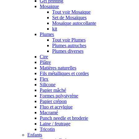
Gel printing
Mosaique
Tout voir Mosaique
Set de Mosaïques
Mosaïque autocollante
kit
Plumes
Tout voir Plumes
Plumes autruches
Plumes diverses
Cire
Plâtre
Matières naturelles
Fils métalliques et cordes
Flex
Silicone
Papier mâché
Formes polystyrène
Papier crépon
Fluo et acrylqiue
Macramé
Punch needle et broderie
Laine / feutrage
Tricotin
Enfants