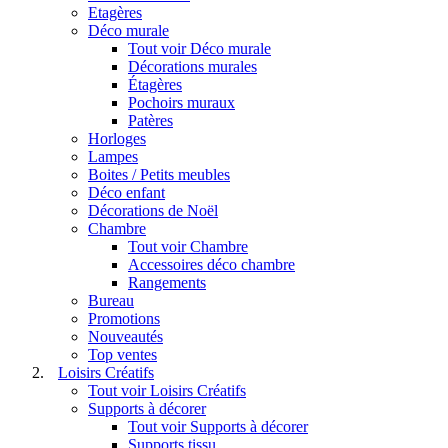
Etagères
Déco murale
Tout voir Déco murale
Décorations murales
Étagères
Pochoirs muraux
Patères
Horloges
Lampes
Boites / Petits meubles
Déco enfant
Décorations de Noël
Chambre
Tout voir Chambre
Accessoires déco chambre
Rangements
Bureau
Promotions
Nouveautés
Top ventes
Loisirs Créatifs
Tout voir Loisirs Créatifs
Supports à décorer
Tout voir Supports à décorer
Supports tissu