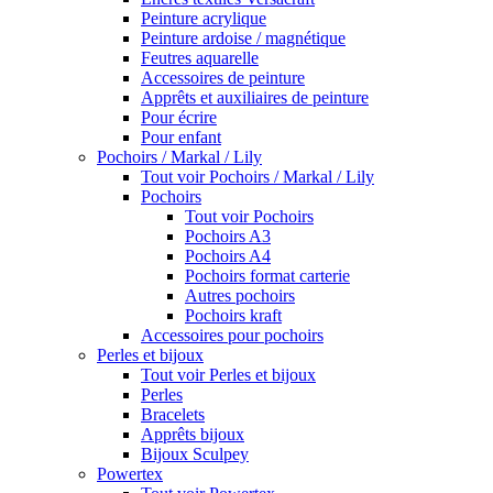
Peinture acrylique
Peinture ardoise / magnétique
Feutres aquarelle
Accessoires de peinture
Apprêts et auxiliaires de peinture
Pour écrire
Pour enfant
Pochoirs / Markal / Lily
Tout voir Pochoirs / Markal / Lily
Pochoirs
Tout voir Pochoirs
Pochoirs A3
Pochoirs A4
Pochoirs format carterie
Autres pochoirs
Pochoirs kraft
Accessoires pour pochoirs
Perles et bijoux
Tout voir Perles et bijoux
Perles
Bracelets
Apprêts bijoux
Bijoux Sculpey
Powertex