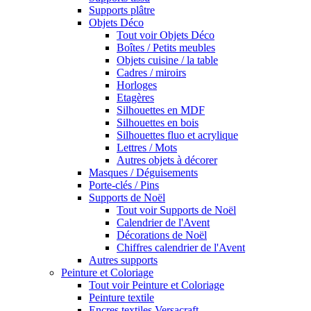
Supports plâtre
Objets Déco
Tout voir Objets Déco
Boîtes / Petits meubles
Objets cuisine / la table
Cadres / miroirs
Horloges
Etagères
Silhouettes en MDF
Silhouettes en bois
Silhouettes fluo et acrylique
Lettres / Mots
Autres objets à décorer
Masques / Déguisements
Porte-clés / Pins
Supports de Noël
Tout voir Supports de Noël
Calendrier de l'Avent
Décorations de Noël
Chiffres calendrier de l'Avent
Autres supports
Peinture et Coloriage
Tout voir Peinture et Coloriage
Peinture textile
Encres textiles Versacraft