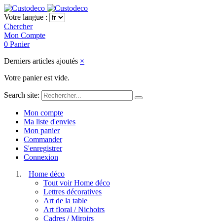
Votre langue :
Chercher
Mon Compte
0
Panier
Derniers articles ajoutés
×
Votre panier est vide.
Search site:
Mon compte
Ma liste d'envies
Mon panier
Commander
S'enregistrer
Connexion
Home déco
Tout voir Home déco
Lettres décoratives
Art de la table
Art floral / Nichoirs
Cadres / Miroirs