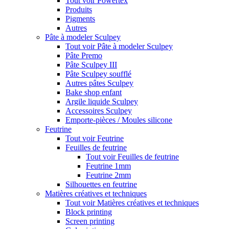
Tout voir Powertex
Produits
Pigments
Autres
Pâte à modeler Sculpey
Tout voir Pâte à modeler Sculpey
Pâte Premo
Pâte Sculpey III
Pâte Sculpey soufflé
Autres pâtes Sculpey
Bake shop enfant
Argile liquide Sculpey
Accessoires Sculpey
Emporte-pièces / Moules silicone
Feutrine
Tout voir Feutrine
Feuilles de feutrine
Tout voir Feuilles de feutrine
Feutrine 1mm
Feutrine 2mm
Silhouettes en feutrine
Matières créatives et techniques
Tout voir Matières créatives et techniques
Block printing
Screen printing