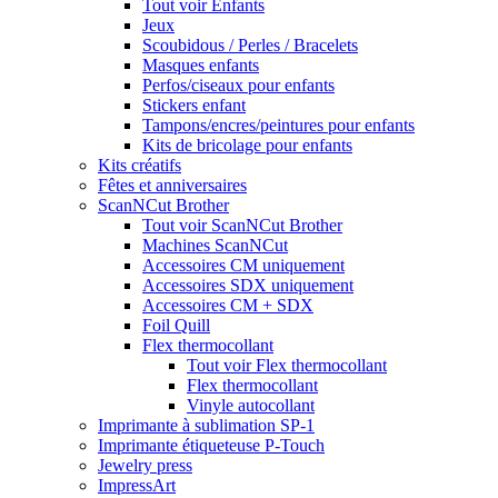
Tout voir Enfants
Jeux
Scoubidous / Perles / Bracelets
Masques enfants
Perfos/ciseaux pour enfants
Stickers enfant
Tampons/encres/peintures pour enfants
Kits de bricolage pour enfants
Kits créatifs
Fêtes et anniversaires
ScanNCut Brother
Tout voir ScanNCut Brother
Machines ScanNCut
Accessoires CM uniquement
Accessoires SDX uniquement
Accessoires CM + SDX
Foil Quill
Flex thermocollant
Tout voir Flex thermocollant
Flex thermocollant
Vinyle autocollant
Imprimante à sublimation SP-1
Imprimante étiqueteuse P-Touch
Jewelry press
ImpressArt