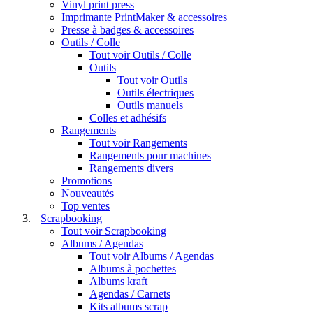
Vinyl print press
Imprimante PrintMaker & accessoires
Presse à badges & accessoires
Outils / Colle
Tout voir Outils / Colle
Outils
Tout voir Outils
Outils électriques
Outils manuels
Colles et adhésifs
Rangements
Tout voir Rangements
Rangements pour machines
Rangements divers
Promotions
Nouveautés
Top ventes
Scrapbooking
Tout voir Scrapbooking
Albums / Agendas
Tout voir Albums / Agendas
Albums à pochettes
Albums kraft
Agendas / Carnets
Kits albums scrap