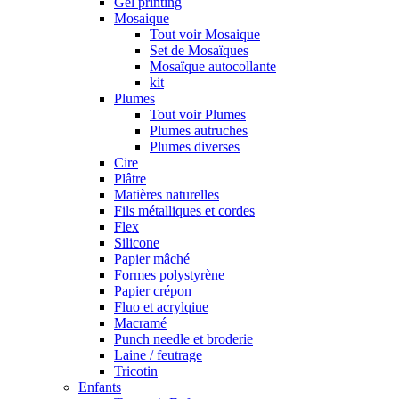
Gel printing
Mosaique
Tout voir Mosaique
Set de Mosaïques
Mosaïque autocollante
kit
Plumes
Tout voir Plumes
Plumes autruches
Plumes diverses
Cire
Plâtre
Matières naturelles
Fils métalliques et cordes
Flex
Silicone
Papier mâché
Formes polystyrène
Papier crépon
Fluo et acrylqiue
Macramé
Punch needle et broderie
Laine / feutrage
Tricotin
Enfants