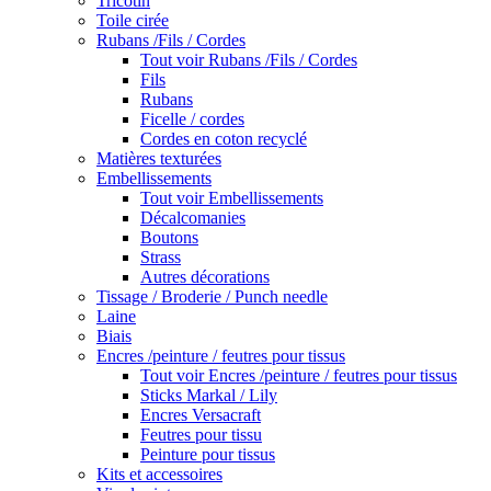
Tricotin
Toile cirée
Rubans /Fils / Cordes
Tout voir Rubans /Fils / Cordes
Fils
Rubans
Ficelle / cordes
Cordes en coton recyclé
Matières texturées
Embellissements
Tout voir Embellissements
Décalcomanies
Boutons
Strass
Autres décorations
Tissage / Broderie / Punch needle
Laine
Biais
Encres /peinture / feutres pour tissus
Tout voir Encres /peinture / feutres pour tissus
Sticks Markal / Lily
Encres Versacraft
Feutres pour tissu
Peinture pour tissus
Kits et accessoires