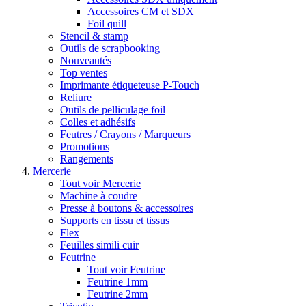
Accessoires CM et SDX
Foil quill
Stencil & stamp
Outils de scrapbooking
Nouveautés
Top ventes
Imprimante étiqueteuse P-Touch
Reliure
Outils de pelliculage foil
Colles et adhésifs
Feutres / Crayons / Marqueurs
Promotions
Rangements
Mercerie
Tout voir Mercerie
Machine à coudre
Presse à boutons & accessoires
Supports en tissu et tissus
Flex
Feuilles simili cuir
Feutrine
Tout voir Feutrine
Feutrine 1mm
Feutrine 2mm