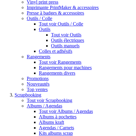
Vinyl print press
Imprimante PrintMaker & accessoires
Presse à badges & accessoires
Outils / Colle
Tout voir Outils / Colle
Outils
Tout voir Outils
Outils électriques
Outils manuels
Colles et adhésifs
Rangements
Tout voir Rangements
Rangements pour machines
Rangements divers
Promotions
Nouveautés
Top ventes
Scrapbooking
Tout voir Scrapbooking
Albums / Agendas
Tout voir Albums / Agendas
Albums à pochettes
Albums kraft
Agendas / Carnets
Kits albums scrap