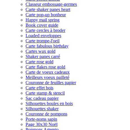
Classeur embossage-germes
Carte shaker panes heart
Carte pop-up bonheur
Happy mail spring
Book cover guide
Carte cercles à broder
Loaded enveloppes
Carte trompe-l'oeil
Carte fabulous birthday
Cartes wax gold
Shaker panes carré
Carte rose gold
Carte flakes rose gold
Carte de voeux cadeaux
Meilleurs voeux pailleté
Couronne de feuilles papier
Carte effet bois
Carte stamp & stencil
Sac cadeau papier
Silhouettes boules en bois
Silhouettes shaker
Couronne de pompons
Porte-noms sapin
Page 30x30 Noël
Pompons Artemio