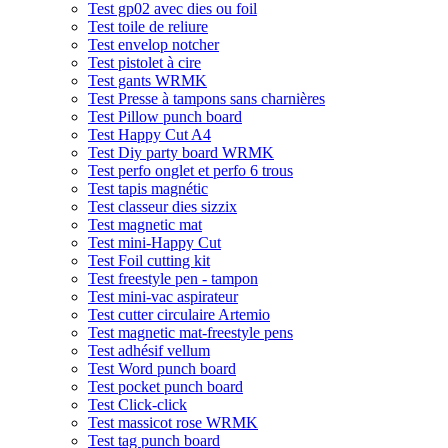
Test gp02 avec dies ou foil
Test toile de reliure
Test envelop notcher
Test pistolet à cire
Test gants WRMK
Test Presse à tampons sans charnières
Test Pillow punch board
Test Happy Cut A4
Test Diy party board WRMK
Test perfo onglet et perfo 6 trous
Test tapis magnétic
Test classeur dies sizzix
Test magnetic mat
Test mini-Happy Cut
Test Foil cutting kit
Test freestyle pen - tampon
Test mini-vac aspirateur
Test cutter circulaire Artemio
Test magnetic mat-freestyle pens
Test adhésif vellum
Test Word punch board
Test pocket punch board
Test Click-click
Test massicot rose WRMK
Test tag punch board