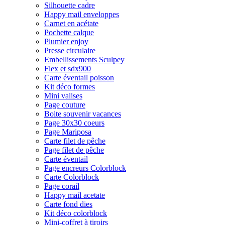
Silhouette cadre
Happy mail enveloppes
Carnet en acétate
Pochette calque
Plumier enjoy
Presse circulaire
Embellissements Sculpey
Flex et sdx900
Carte éventail poisson
Kit déco formes
Mini valises
Page couture
Boite souvenir vacances
Page 30x30 coeurs
Page Mariposa
Carte filet de pêche
Page filet de pêche
Carte éventail
Page encreurs Colorblock
Carte Colorblock
Page corail
Happy mail acetate
Carte fond dies
Kit déco colorblock
Mini-coffret à tiroirs