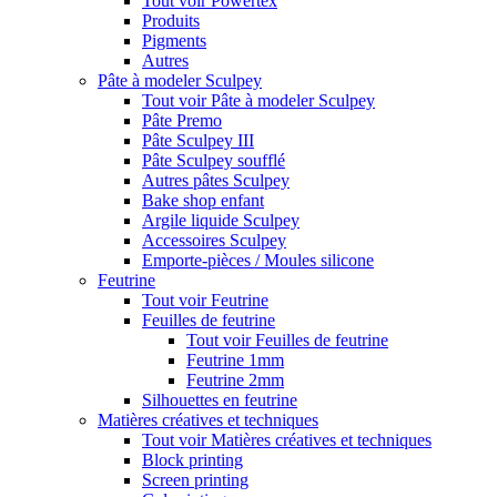
Tout voir Powertex
Produits
Pigments
Autres
Pâte à modeler Sculpey
Tout voir Pâte à modeler Sculpey
Pâte Premo
Pâte Sculpey III
Pâte Sculpey soufflé
Autres pâtes Sculpey
Bake shop enfant
Argile liquide Sculpey
Accessoires Sculpey
Emporte-pièces / Moules silicone
Feutrine
Tout voir Feutrine
Feuilles de feutrine
Tout voir Feuilles de feutrine
Feutrine 1mm
Feutrine 2mm
Silhouettes en feutrine
Matières créatives et techniques
Tout voir Matières créatives et techniques
Block printing
Screen printing