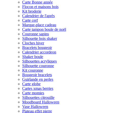
Carte Bonne année
Flocon et maisons bois
Kit broderie
Calendrier de l'après
Carte cerf
Marque-place cadeau
Carte tampon boule de noël
Couronne sapins
Silhouette bois shaker
Cloches hiver
Bracelets bougeoir
Calendrier accordeon
Shaker boule
Silhouettes acryliques
Silhouette couronne
Kit couronne
Bougeoir bracelets
Guirlande en perles
Carte globe
Cartes xmas berries
Carte momies
Silhouettes citrouille
Moodboard Halloween
Vase Halloween
Plateau effet pierre