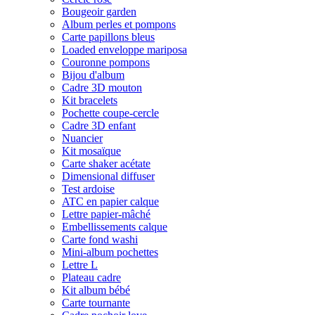
Bougeoir garden
Album perles et pompons
Carte papillons bleus
Loaded enveloppe mariposa
Couronne pompons
Bijou d'album
Cadre 3D mouton
Kit bracelets
Pochette coupe-cercle
Cadre 3D enfant
Nuancier
Kit mosaïque
Carte shaker acétate
Dimensional diffuser
Test ardoise
ATC en papier calque
Lettre papier-mâché
Embellissements calque
Carte fond washi
Mini-album pochettes
Lettre L
Plateau cadre
Kit album bébé
Carte tournante