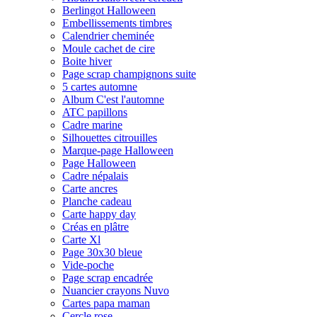
Berlingot Halloween
Embellissements timbres
Calendrier cheminée
Moule cachet de cire
Boite hiver
Page scrap champignons suite
5 cartes automne
Album C'est l'automne
ATC papillons
Cadre marine
Silhouettes citrouilles
Marque-page Halloween
Page Halloween
Cadre népalais
Carte ancres
Planche cadeau
Carte happy day
Créas en plâtre
Carte Xl
Page 30x30 bleue
Vide-poche
Page scrap encadrée
Nuancier crayons Nuvo
Cartes papa maman
Cercle rose