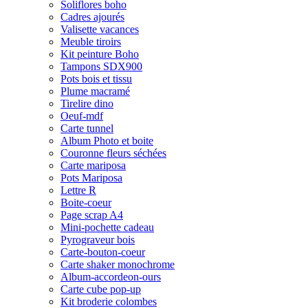
Soliflores boho
Cadres ajourés
Valisette vacances
Meuble tiroirs
Kit peinture Boho
Tampons SDX900
Pots bois et tissu
Plume macramé
Tirelire dino
Oeuf-mdf
Carte tunnel
Album Photo et boite
Couronne fleurs séchées
Carte mariposa
Pots Mariposa
Lettre R
Boite-coeur
Page scrap A4
Mini-pochette cadeau
Pyrograveur bois
Carte-bouton-coeur
Carte shaker monochrome
Album-accordeon-ours
Carte cube pop-up
Kit broderie colombes