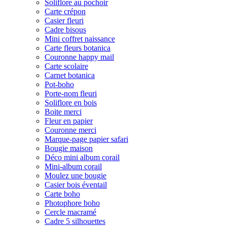
Soliflore au pochoir
Carte crépon
Casier fleuri
Cadre bisous
Mini coffret naissance
Carte fleurs botanica
Couronne happy mail
Carte scolaire
Carnet botanica
Pot-boho
Porte-nom fleuri
Soliflore en bois
Boite merci
Fleur en papier
Couronne merci
Marque-page papier safari
Bougie maison
Déco mini album corail
Mini-album corail
Moulez une bougie
Casier bois éventail
Carte boho
Photophore boho
Cercle macramé
Cadre 5 silhouettes