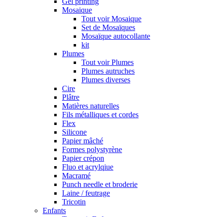
Gel printing
Mosaique
Tout voir Mosaique
Set de Mosaïques
Mosaïque autocollante
kit
Plumes
Tout voir Plumes
Plumes autruches
Plumes diverses
Cire
Plâtre
Matières naturelles
Fils métalliques et cordes
Flex
Silicone
Papier mâché
Formes polystyrène
Papier crépon
Fluo et acrylqiue
Macramé
Punch needle et broderie
Laine / feutrage
Tricotin
Enfants