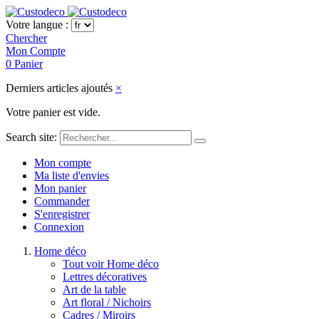
Votre langue :
Chercher
Mon Compte
0
Panier
Derniers articles ajoutés
×
Votre panier est vide.
Search site:
Mon compte
Ma liste d'envies
Mon panier
Commander
S'enregistrer
Connexion
Home déco
Tout voir Home déco
Lettres décoratives
Art de la table
Art floral / Nichoirs
Cadres / Miroirs