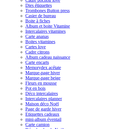
Cadre pochoir love
Dies étiquettes
Trombones Button press
Casier de bureau
Boite à fiches
Album et boite Vitamine
Intercalaires vitamines
Carte ananas
Boites vitamines
Cartes love
Cadre citrons
Album cadeau naissance
Carte encarts
Memorydex acétate
Marque-page hiver
Marque-page beige
Fleurs en mousse
Pot en bois
Déco intercalaires
Intercalaires planner
Maison déco Noël
Page de garde hiver
Etiquettes cadeaux
mini-album éventail
Carte camion