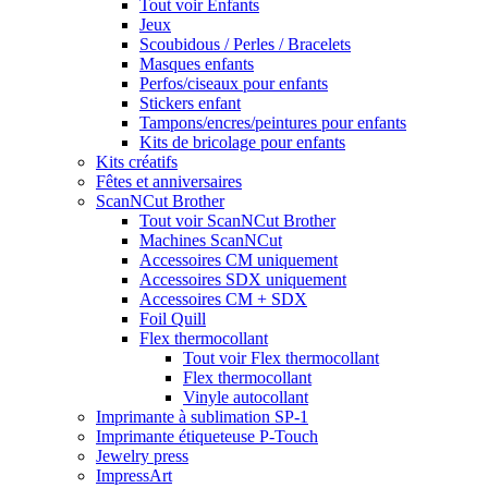
Tout voir Enfants
Jeux
Scoubidous / Perles / Bracelets
Masques enfants
Perfos/ciseaux pour enfants
Stickers enfant
Tampons/encres/peintures pour enfants
Kits de bricolage pour enfants
Kits créatifs
Fêtes et anniversaires
ScanNCut Brother
Tout voir ScanNCut Brother
Machines ScanNCut
Accessoires CM uniquement
Accessoires SDX uniquement
Accessoires CM + SDX
Foil Quill
Flex thermocollant
Tout voir Flex thermocollant
Flex thermocollant
Vinyle autocollant
Imprimante à sublimation SP-1
Imprimante étiqueteuse P-Touch
Jewelry press
ImpressArt