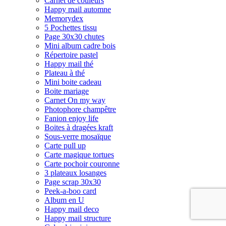
Carnet de couleurs
Happy mail automne
Memorydex
5 Pochettes tissu
Page 30x30 chutes
Mini album cadre bois
Répertoire pastel
Happy mail thé
Plateau à thé
Mini boite cadeau
Boite mariage
Carnet On my way
Photophore champêtre
Fanion enjoy life
Boites à dragées kraft
Sous-verre mosaïque
Carte pull up
Carte magique tortues
Carte pochoir couronne
3 plateaux losanges
Page scrap 30x30
Peek-a-boo card
Album en U
Happy mail deco
Happy mail structure