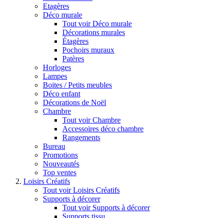
Etagères
Déco murale
Tout voir Déco murale
Décorations murales
Étagères
Pochoirs muraux
Patères
Horloges
Lampes
Boites / Petits meubles
Déco enfant
Décorations de Noël
Chambre
Tout voir Chambre
Accessoires déco chambre
Rangements
Bureau
Promotions
Nouveautés
Top ventes
Loisirs Créatifs
Tout voir Loisirs Créatifs
Supports à décorer
Tout voir Supports à décorer
Supports tissu