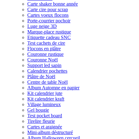
Carte shaker bonne année
Carte cire pour scrap
Cartes voeux flocons
Porte-courrier pochoir
Luge neige 3D
Marque-place rustique
Etiquette cadeau SNC
Test cachets de cire
Flocons en plâtre
Couronne rustique
Couronne Noël
Support led sapin
Calendrier pochettes
Plâtre de Noël
Centre de table Noël
Album Automne en papier
Kit calendrier jute
Kit calendrier kraft
Village lumineux
Gel bougie
Test pocket board
Tirelire fleurie
Cartes et araignée
Mini-album déstructuré
Album Halloween cercueil