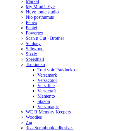
Markal
My Mind’s Eye
Nuvo tonic studio
Nio posthumus
Pébéo
Pentel
Powertex
Scan n Cut - Brother
Sculpey
Silhwood
Sizzix
Speedball
Tsukineko
Tout voir Tsukineko
Versamark
Versacolor
Versafine
Versacraft
Memento
Stazon
Versamagic
WE R Memory Keepers
Woodies
Zig
3L - Scrapbook adhesives