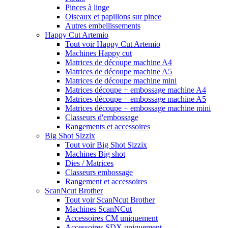
Pinces à linge
Oiseaux et papillons sur pince
Autres embellissements
Happy Cut Artemio
Tout voir Happy Cut Artemio
Machines Happy cut
Matrices de découpe machine A4
Matrices de découpe machine A5
Matrices de découpe machine mini
Matrices découpe + embossage machine A4
Matrices découpe + embossage machine A5
Matrices découpe + embossage machine mini
Classeurs d'embossage
Rangements et accessoires
Big Shot Sizzix
Tout voir Big Shot Sizzix
Machines Big shot
Dies / Matrices
Classeurs embossage
Rangement et accessoires
ScanNcut Brother
Tout voir ScanNcut Brother
Machines ScanNCut
Accessoires CM uniquement
Accessoires SDX uniquement