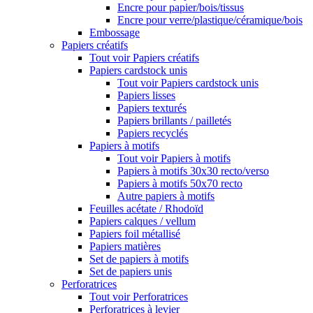
Encre pour papier/bois/tissus
Encre pour verre/plastique/céramique/bois
Embossage
Papiers créatifs
Tout voir Papiers créatifs
Papiers cardstock unis
Tout voir Papiers cardstock unis
Papiers lisses
Papiers texturés
Papiers brillants / pailletés
Papiers recyclés
Papiers à motifs
Tout voir Papiers à motifs
Papiers à motifs 30x30 recto/verso
Papiers à motifs 50x70 recto
Autre papiers à motifs
Feuilles acétate / Rhodoïd
Papiers calques / vellum
Papiers foil métallisé
Papiers matières
Set de papiers à motifs
Set de papiers unis
Perforatrices
Tout voir Perforatrices
Perforatrices à levier