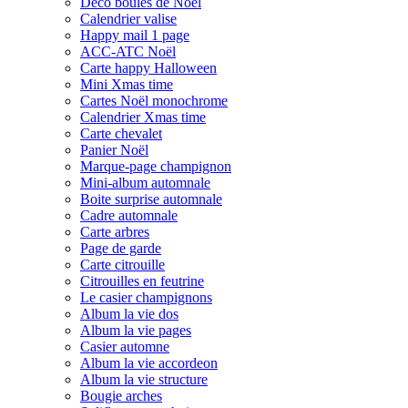
Déco boules de Noël
Calendrier valise
Happy mail 1 page
ACC-ATC Noël
Carte happy Halloween
Mini Xmas time
Cartes Noël monochrome
Calendrier Xmas time
Carte chevalet
Panier Noël
Marque-page champignon
Mini-album automnale
Boite surprise automnale
Cadre automnale
Carte arbres
Page de garde
Carte citrouille
Citrouilles en feutrine
Le casier champignons
Album la vie dos
Album la vie pages
Casier automne
Album la vie accordeon
Album la vie structure
Bougie arches