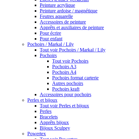
Peinture acrylique
Peinture ardoise / magnétique
Feutres aquarelle
Accessoires de peinture
Apprêts et auxiliaires de peinture
Pour écrire
Pour enfant
Pochoirs / Markal / Lily
Tout voir Pochoirs / Markal / Lily
Pochoirs
Tout voir Pochoirs
Pochoirs A3
Pochoirs A4
Pochoirs format carterie
Autres pochoirs
Pochoirs kraft
Accessoires pour pochoirs
Perles et bijoux
Tout voir Perles et bijoux
Perles
Bracelets
Apprêts bijoux
Bijoux Sculpey
Powertex