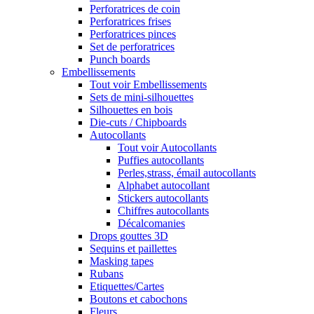
Perforatrices de coin
Perforatrices frises
Perforatrices pinces
Set de perforatrices
Punch boards
Embellissements
Tout voir Embellissements
Sets de mini-silhouettes
Silhouettes en bois
Die-cuts / Chipboards
Autocollants
Tout voir Autocollants
Puffies autocollants
Perles,strass, émail autocollants
Alphabet autocollant
Stickers autocollants
Chiffres autocollants
Décalcomanies
Drops gouttes 3D
Sequins et paillettes
Masking tapes
Rubans
Etiquettes/Cartes
Boutons et cabochons
Fleurs