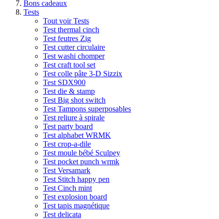
Bons cadeaux
Tests
Tout voir Tests
Test thermal cinch
Test feutres Zig
Test cutter circulaire
Test washi chomper
Test craft tool set
Test colle pâte 3-D Sizzix
Test SDX900
Test die & stamp
Test Big shot switch
Test Tampons superposables
Test reliure à spirale
Test party board
Test alphabet WRMK
Test crop-a-dile
Test moule bébé Sculpey
Test pocket punch wrmk
Test Versamark
Test Stitch happy pen
Test Cinch mint
Test explosion board
Test tapis magnétique
Test delicata