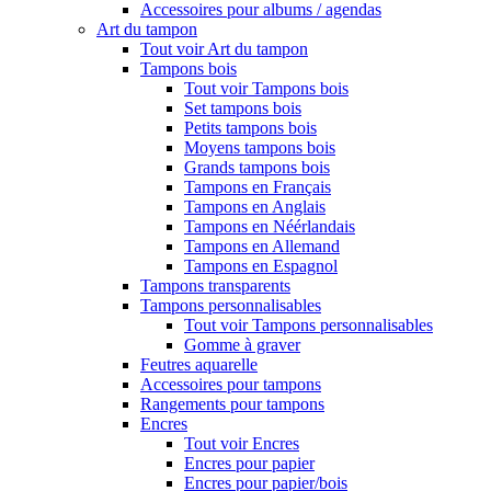
Accessoires pour albums / agendas
Art du tampon
Tout voir Art du tampon
Tampons bois
Tout voir Tampons bois
Set tampons bois
Petits tampons bois
Moyens tampons bois
Grands tampons bois
Tampons en Français
Tampons en Anglais
Tampons en Néérlandais
Tampons en Allemand
Tampons en Espagnol
Tampons transparents
Tampons personnalisables
Tout voir Tampons personnalisables
Gomme à graver
Feutres aquarelle
Accessoires pour tampons
Rangements pour tampons
Encres
Tout voir Encres
Encres pour papier
Encres pour papier/bois