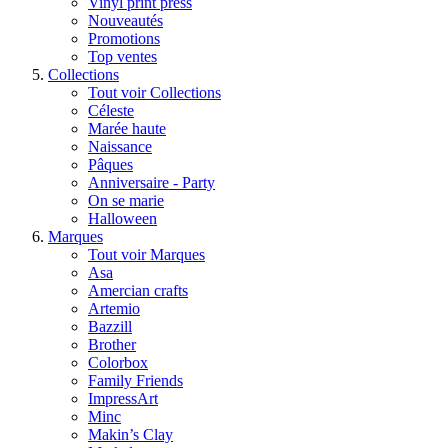
Vinyl print press
Nouveautés
Promotions
Top ventes
Collections
Tout voir Collections
Céleste
Marée haute
Naissance
Pâques
Anniversaire - Party
On se marie
Halloween
Marques
Tout voir Marques
Asa
Amercian crafts
Artemio
Bazzill
Brother
Colorbox
Family Friends
ImpressArt
Minc
Makin’s Clay