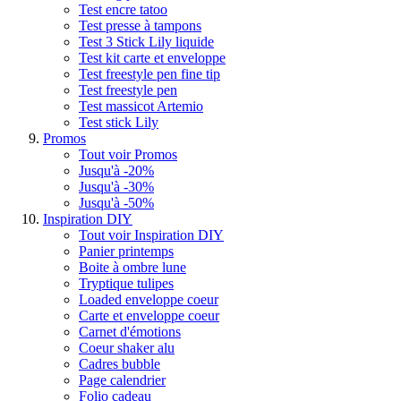
Test encre tatoo
Test presse à tampons
Test 3 Stick Lily liquide
Test kit carte et enveloppe
Test freestyle pen fine tip
Test freestyle pen
Test massicot Artemio
Test stick Lily
Promos
Tout voir Promos
Jusqu'à -20%
Jusqu'à -30%
Jusqu'à -50%
Inspiration DIY
Tout voir Inspiration DIY
Panier printemps
Boite à ombre lune
Tryptique tulipes
Loaded enveloppe coeur
Carte et enveloppe coeur
Carnet d'émotions
Coeur shaker alu
Cadres bubble
Page calendrier
Folio cadeau