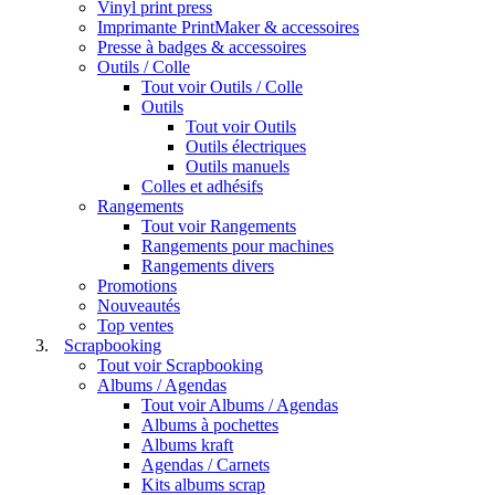
Vinyl print press
Imprimante PrintMaker & accessoires
Presse à badges & accessoires
Outils / Colle
Tout voir Outils / Colle
Outils
Tout voir Outils
Outils électriques
Outils manuels
Colles et adhésifs
Rangements
Tout voir Rangements
Rangements pour machines
Rangements divers
Promotions
Nouveautés
Top ventes
Scrapbooking
Tout voir Scrapbooking
Albums / Agendas
Tout voir Albums / Agendas
Albums à pochettes
Albums kraft
Agendas / Carnets
Kits albums scrap