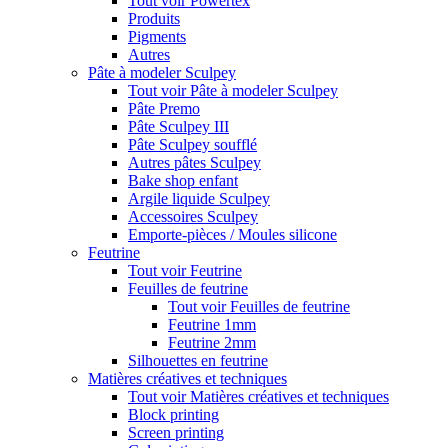
Tout voir Powertex
Produits
Pigments
Autres
Pâte à modeler Sculpey
Tout voir Pâte à modeler Sculpey
Pâte Premo
Pâte Sculpey III
Pâte Sculpey soufflé
Autres pâtes Sculpey
Bake shop enfant
Argile liquide Sculpey
Accessoires Sculpey
Emporte-pièces / Moules silicone
Feutrine
Tout voir Feutrine
Feuilles de feutrine
Tout voir Feuilles de feutrine
Feutrine 1mm
Feutrine 2mm
Silhouettes en feutrine
Matières créatives et techniques
Tout voir Matières créatives et techniques
Block printing
Screen printing