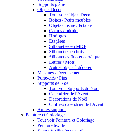
Supports plâtre
Objets Déco
Tout voir Objets Déco
Boîtes / Petits meubles
Objets cuisine / la table
Cadres / miroirs
Horloges
Etagères
Silhouettes en MDF
Silhouettes en bois
Silhouettes fluo et acrylique
Lettres / Mots
Autres objets à décorer
Masques / Déguisements
Porte-clés / Pins
Supports de Noël
Tout voir Supports de Noël
Calendrier de l'Avent
Décorations de Noël
Chiffres calendrier de l'Avent
Autres supports
Peinture et Coloriage
Tout voir Peinture et Coloriage
Peinture textile
Encres textiles Versacraft