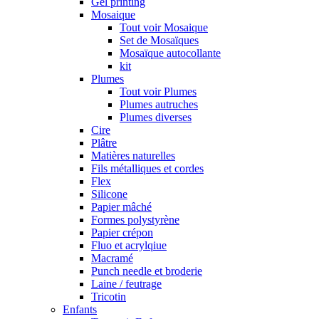
Gel printing
Mosaique
Tout voir Mosaique
Set de Mosaïques
Mosaïque autocollante
kit
Plumes
Tout voir Plumes
Plumes autruches
Plumes diverses
Cire
Plâtre
Matières naturelles
Fils métalliques et cordes
Flex
Silicone
Papier mâché
Formes polystyrène
Papier crépon
Fluo et acrylqiue
Macramé
Punch needle et broderie
Laine / feutrage
Tricotin
Enfants