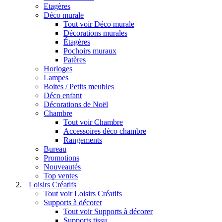
Etagères
Déco murale
Tout voir Déco murale
Décorations murales
Étagères
Pochoirs muraux
Patères
Horloges
Lampes
Boites / Petits meubles
Déco enfant
Décorations de Noël
Chambre
Tout voir Chambre
Accessoires déco chambre
Rangements
Bureau
Promotions
Nouveautés
Top ventes
Loisirs Créatifs
Tout voir Loisirs Créatifs
Supports à décorer
Tout voir Supports à décorer
Supports tissu