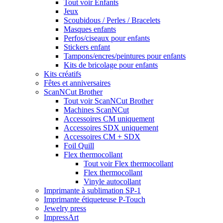
Tout voir Enfants
Jeux
Scoubidous / Perles / Bracelets
Masques enfants
Perfos/ciseaux pour enfants
Stickers enfant
Tampons/encres/peintures pour enfants
Kits de bricolage pour enfants
Kits créatifs
Fêtes et anniversaires
ScanNCut Brother
Tout voir ScanNCut Brother
Machines ScanNCut
Accessoires CM uniquement
Accessoires SDX uniquement
Accessoires CM + SDX
Foil Quill
Flex thermocollant
Tout voir Flex thermocollant
Flex thermocollant
Vinyle autocollant
Imprimante à sublimation SP-1
Imprimante étiqueteuse P-Touch
Jewelry press
ImpressArt