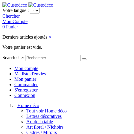
Votre langue :
Chercher
Mon Compte
0
Panier
Derniers articles ajoutés
×
Votre panier est vide.
Search site:
Mon compte
Ma liste d'envies
Mon panier
Commander
S'enregistrer
Connexion
Home déco
Tout voir Home déco
Lettres décoratives
Art de la table
Art floral / Nichoirs
Cadres / Miroirs