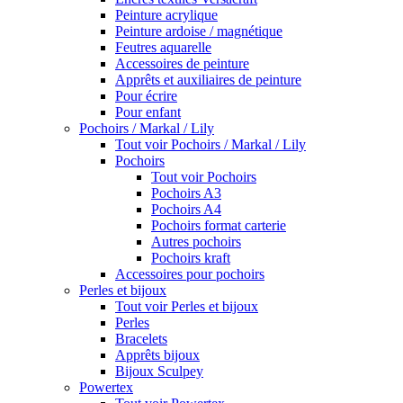
Peinture acrylique
Peinture ardoise / magnétique
Feutres aquarelle
Accessoires de peinture
Apprêts et auxiliaires de peinture
Pour écrire
Pour enfant
Pochoirs / Markal / Lily
Tout voir Pochoirs / Markal / Lily
Pochoirs
Tout voir Pochoirs
Pochoirs A3
Pochoirs A4
Pochoirs format carterie
Autres pochoirs
Pochoirs kraft
Accessoires pour pochoirs
Perles et bijoux
Tout voir Perles et bijoux
Perles
Bracelets
Apprêts bijoux
Bijoux Sculpey
Powertex