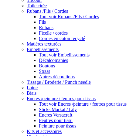
Tricotin
Toile cirée
Rubans /Fils / Cordes
Tout voir Rubans /Fils / Cordes
Fils
Rubans
Ficelle / cordes
Cordes en coton recyclé
Matières texturées
Embellissements
Tout voir Embellissements
Décalcomanies
Boutons
Strass
Autres décorations
Tissage / Broderie / Punch needle
Laine
Biais
Encres /peinture / feutres pour tissus
Tout voir Encres /peinture / feutres pour tissus
Sticks Markal / Lily
Encres Versacraft
Feutres pour tissu
Peinture pour tissus
Kits et accessoires