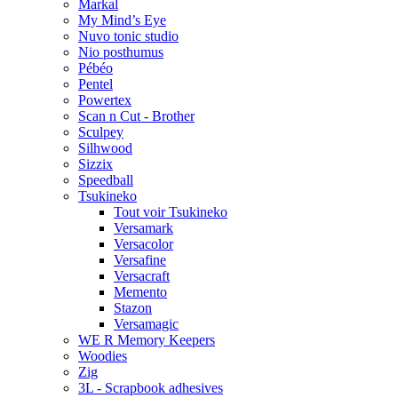
Markal
My Mind’s Eye
Nuvo tonic studio
Nio posthumus
Pébéo
Pentel
Powertex
Scan n Cut - Brother
Sculpey
Silhwood
Sizzix
Speedball
Tsukineko
Tout voir Tsukineko
Versamark
Versacolor
Versafine
Versacraft
Memento
Stazon
Versamagic
WE R Memory Keepers
Woodies
Zig
3L - Scrapbook adhesives