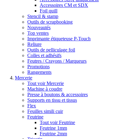
Accessoires CM et SDX
Foil quill
Stencil & stamp
Outils de scrapbooking
Nouveautés
Top ventes
Imprimante étiqueteuse P-Touch
Reliure
Outils de pelliculage foil
Colles et adhésifs
Feutres / Crayons / Marqueurs
Promotions
Rangements
Mercerie
Tout voir Mercerie
Machine à coudre
Presse à boutons & accessoires
Supports en tissu et tissus
Flex
Feuilles simili cuir
Feutrine
Tout voir Feutrine
Feutrine 1mm
Feutrine 2mm