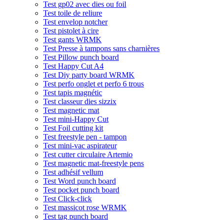
Test gp02 avec dies ou foil
Test toile de reliure
Test envelop notcher
Test pistolet à cire
Test gants WRMK
Test Presse à tampons sans charnières
Test Pillow punch board
Test Happy Cut A4
Test Diy party board WRMK
Test perfo onglet et perfo 6 trous
Test tapis magnétic
Test classeur dies sizzix
Test magnetic mat
Test mini-Happy Cut
Test Foil cutting kit
Test freestyle pen - tampon
Test mini-vac aspirateur
Test cutter circulaire Artemio
Test magnetic mat-freestyle pens
Test adhésif vellum
Test Word punch board
Test pocket punch board
Test Click-click
Test massicot rose WRMK
Test tag punch board