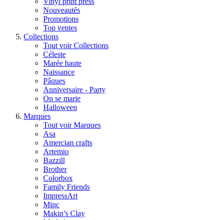
Vinyl print press
Nouveautés
Promotions
Top ventes
Collections
Tout voir Collections
Céleste
Marée haute
Naissance
Pâques
Anniversaire - Party
On se marie
Halloween
Marques
Tout voir Marques
Asa
Amercian crafts
Artemio
Bazzill
Brother
Colorbox
Family Friends
ImpressArt
Minc
Makin’s Clay