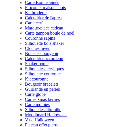
Carte Bonne année
Flocon et maisons bois
Kit broderie
Calendrier de l'après
Carte cerf
Marque-place cadeau
Carte tampon boule de noël
Couronne sapins
Silhouette bois shaker
Cloches hiver
Bracelets bougeoir
Calendrier accordeon
Shaker boule
Silhouettes acryliques
Silhouette couronne
Kit couronne
Bougeoir bracelets
Guirlande en perles
Carte globe
Cartes xmas berries
Carte momies
Silhouettes citrouille
Moodboard Halloween
Vase Halloween
Plateau effet pierre