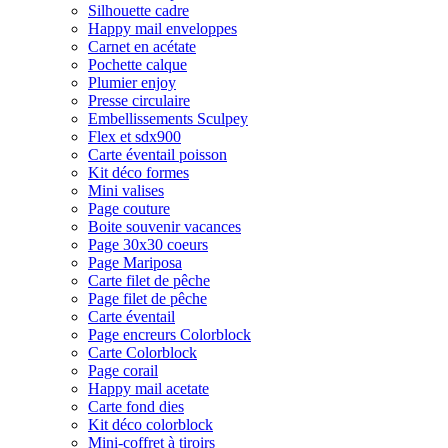
Silhouette cadre
Happy mail enveloppes
Carnet en acétate
Pochette calque
Plumier enjoy
Presse circulaire
Embellissements Sculpey
Flex et sdx900
Carte éventail poisson
Kit déco formes
Mini valises
Page couture
Boite souvenir vacances
Page 30x30 coeurs
Page Mariposa
Carte filet de pêche
Page filet de pêche
Carte éventail
Page encreurs Colorblock
Carte Colorblock
Page corail
Happy mail acetate
Carte fond dies
Kit déco colorblock
Mini-coffret à tiroirs