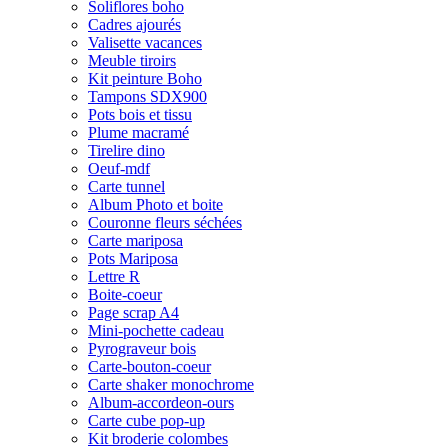
Soliflores boho
Cadres ajourés
Valisette vacances
Meuble tiroirs
Kit peinture Boho
Tampons SDX900
Pots bois et tissu
Plume macramé
Tirelire dino
Oeuf-mdf
Carte tunnel
Album Photo et boite
Couronne fleurs séchées
Carte mariposa
Pots Mariposa
Lettre R
Boite-coeur
Page scrap A4
Mini-pochette cadeau
Pyrograveur bois
Carte-bouton-coeur
Carte shaker monochrome
Album-accordeon-ours
Carte cube pop-up
Kit broderie colombes