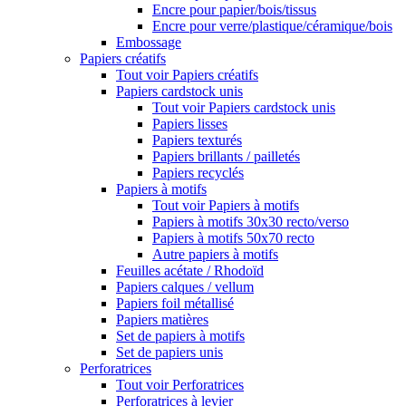
Encre pour papier/bois/tissus
Encre pour verre/plastique/céramique/bois
Embossage
Papiers créatifs
Tout voir Papiers créatifs
Papiers cardstock unis
Tout voir Papiers cardstock unis
Papiers lisses
Papiers texturés
Papiers brillants / pailletés
Papiers recyclés
Papiers à motifs
Tout voir Papiers à motifs
Papiers à motifs 30x30 recto/verso
Papiers à motifs 50x70 recto
Autre papiers à motifs
Feuilles acétate / Rhodoïd
Papiers calques / vellum
Papiers foil métallisé
Papiers matières
Set de papiers à motifs
Set de papiers unis
Perforatrices
Tout voir Perforatrices
Perforatrices à levier