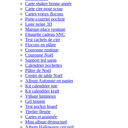
Carte shaker bonne année
Carte cire pour scrap
Cartes voeux flocons
Porte-courrier pochoir
Luge neige 3D
Marque-place rustique
Etiquette cadeau SNC
Test cachets de cire
Flocons en plâtre
Couronne rustique
Couronne Noël
Support led sapin
Calendrier pochettes
Plâtre de Noël
Centre de table Noël
Album Automne en papier
Kit calendrier jute
Kit calendrier kraft
Village lumineux
Gel bougie
Test pocket board
Tirelire fleurie
Cartes et araignée
Mini-album déstructuré
Album Halloween cercueil