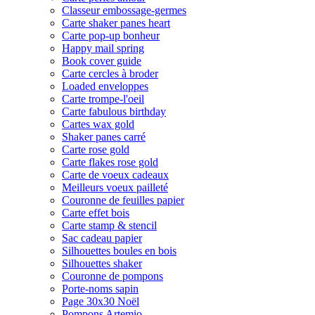
Classeur embossage-germes
Carte shaker panes heart
Carte pop-up bonheur
Happy mail spring
Book cover guide
Carte cercles à broder
Loaded enveloppes
Carte trompe-l'oeil
Carte fabulous birthday
Cartes wax gold
Shaker panes carré
Carte rose gold
Carte flakes rose gold
Carte de voeux cadeaux
Meilleurs voeux pailleté
Couronne de feuilles papier
Carte effet bois
Carte stamp & stencil
Sac cadeau papier
Silhouettes boules en bois
Silhouettes shaker
Couronne de pompons
Porte-noms sapin
Page 30x30 Noël
Pompons Artemio