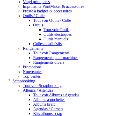
Vinyl print press
Imprimante PrintMaker & accessoires
Presse à badges & accessoires
Outils / Colle
Tout voir Outils / Colle
Outils
Tout voir Outils
Outils électriques
Outils manuels
Colles et adhésifs
Rangements
Tout voir Rangements
Rangements pour machines
Rangements divers
Promotions
Nouveautés
Top ventes
Scrapbooking
Tout voir Scrapbooking
Albums / Agendas
Tout voir Albums / Agendas
Albums à pochettes
Albums kraft
Agendas / Carnets
Kits albums scrap