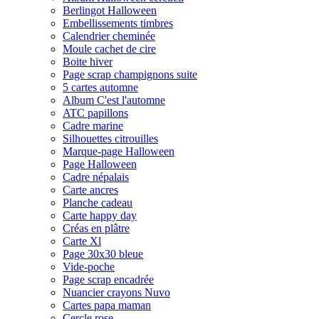
Berlingot Halloween
Embellissements timbres
Calendrier cheminée
Moule cachet de cire
Boite hiver
Page scrap champignons suite
5 cartes automne
Album C'est l'automne
ATC papillons
Cadre marine
Silhouettes citrouilles
Marque-page Halloween
Page Halloween
Cadre népalais
Carte ancres
Planche cadeau
Carte happy day
Créas en plâtre
Carte Xl
Page 30x30 bleue
Vide-poche
Page scrap encadrée
Nuancier crayons Nuvo
Cartes papa maman
Cercle rose