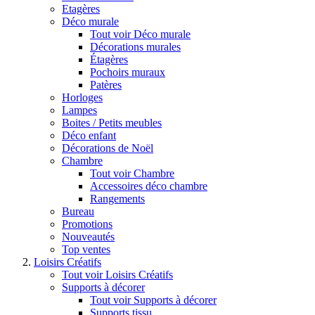
Etagères
Déco murale
Tout voir Déco murale
Décorations murales
Étagères
Pochoirs muraux
Patères
Horloges
Lampes
Boites / Petits meubles
Déco enfant
Décorations de Noël
Chambre
Tout voir Chambre
Accessoires déco chambre
Rangements
Bureau
Promotions
Nouveautés
Top ventes
Loisirs Créatifs
Tout voir Loisirs Créatifs
Supports à décorer
Tout voir Supports à décorer
Supports tissu