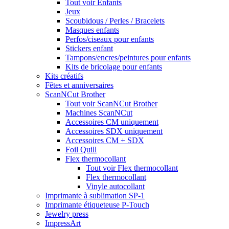
Tout voir Enfants
Jeux
Scoubidous / Perles / Bracelets
Masques enfants
Perfos/ciseaux pour enfants
Stickers enfant
Tampons/encres/peintures pour enfants
Kits de bricolage pour enfants
Kits créatifs
Fêtes et anniversaires
ScanNCut Brother
Tout voir ScanNCut Brother
Machines ScanNCut
Accessoires CM uniquement
Accessoires SDX uniquement
Accessoires CM + SDX
Foil Quill
Flex thermocollant
Tout voir Flex thermocollant
Flex thermocollant
Vinyle autocollant
Imprimante à sublimation SP-1
Imprimante étiqueteuse P-Touch
Jewelry press
ImpressArt