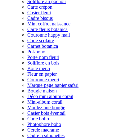
Soliflore au pochoir
Carte crépon
Casier fleuri
Cadre bisous
Mini coffret naissance
Carte fleurs botanica
Couronne happy mail
Carte scolaire
Carnet botanica
Pot-boho
Porte-nom fleuri
Soliflore en bois
Boite merci
Fleur en papier
Couronne merci
Marque-page papier safari
Bougie maison
Déco mini album corail
Mini-album corail
Moulez une bougie
Casier bois éventail
Carte boho
Photophore boho
Cercle macramé
Cadre 5 silhouettes