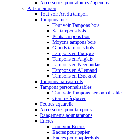
Accessoires pour albums / agendas
Art du tampon
Tout voir Art du tampon
Tampons bois
Tout voir Tampons bois
Set tampons bois
Petits tampons bois
Moyens tampons bois
Grands tampons bois
Tampons en Français
Tampons en Anglais
Tampons en Néérlandais
Tampons en Allemand
Tampons en Espagnol
Tampons transparents
Tampons personnalisables
Tout voir Tampons personnalisables
Gomme à graver
Feutres aquarelle
Accessoires pour tampons
Rangements pour tampons
Encres
Tout voir Encres
Encres pour papier
Encres pour papier/bois