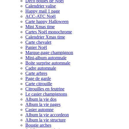
Déco boules de Noël
Calendrier valise
Happy mail 1 page
ACC-ATC Noël
Carte happy Halloween
Mini Xmas time
Cartes Noël monochrome
Calendrier Xmas time
Carte chevalet
Panier Noël
Marque-page champignon
Mini-album automnale
Boite surprise automnale
Cadre automnale
Carte arbres
Page de garde
Carte citrouille
Citrouilles en feutrine
Le casier champignons
Album la vie dos
Album la vie pages
Casier automne
Album la vie accordeon
Album la vie structure
Bougie arches