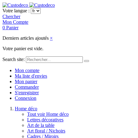
Votre langue :
Chercher
Mon Compte
0
Panier
Derniers articles ajoutés
×
Votre panier est vide.
Search site:
Mon compte
Ma liste d'envies
Mon panier
Commander
S'enregistrer
Connexion
Home déco
Tout voir Home déco
Lettres décoratives
Art de la table
Art floral / Nichoirs
Cadres / Miroirs