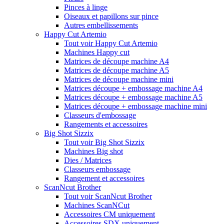
Pinces à linge
Oiseaux et papillons sur pince
Autres embellissements
Happy Cut Artemio
Tout voir Happy Cut Artemio
Machines Happy cut
Matrices de découpe machine A4
Matrices de découpe machine A5
Matrices de découpe machine mini
Matrices découpe + embossage machine A4
Matrices découpe + embossage machine A5
Matrices découpe + embossage machine mini
Classeurs d'embossage
Rangements et accessoires
Big Shot Sizzix
Tout voir Big Shot Sizzix
Machines Big shot
Dies / Matrices
Classeurs embossage
Rangement et accessoires
ScanNcut Brother
Tout voir ScanNcut Brother
Machines ScanNCut
Accessoires CM uniquement
Accessoires SDX uniquement