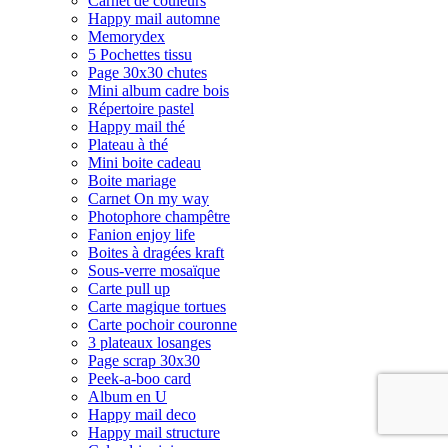
Carnet de couleurs
Happy mail automne
Memorydex
5 Pochettes tissu
Page 30x30 chutes
Mini album cadre bois
Répertoire pastel
Happy mail thé
Plateau à thé
Mini boite cadeau
Boite mariage
Carnet On my way
Photophore champêtre
Fanion enjoy life
Boites à dragées kraft
Sous-verre mosaïque
Carte pull up
Carte magique tortues
Carte pochoir couronne
3 plateaux losanges
Page scrap 30x30
Peek-a-boo card
Album en U
Happy mail deco
Happy mail structure