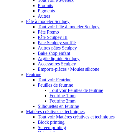
Tout voir Powertex
Produits
Pigments
Autres
Pâte à modeler Sculpey
Tout voir Pâte à modeler Sculpey
Pâte Premo
Pâte Sculpey III
Pâte Sculpey soufflé
Autres pâtes Sculpey
Bake shop enfant
Argile liquide Sculpey
Accessoires Sculpey
Emporte-pièces / Moules silicone
Feutrine
Tout voir Feutrine
Feuilles de feutrine
Tout voir Feuilles de feutrine
Feutrine 1mm
Feutrine 2mm
Silhouettes en feutrine
Matières créatives et techniques
Tout voir Matières créatives et techniques
Block printing
Screen printing