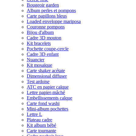
Bougeoir garden
Album perles et pompons
Carte papillons bleus
Loaded enveloppe mariposa
Couronne pompons
Bijou d'album
Cadre 3D mouton
Kit bracelets
Pochette coupe-cercle
Cadre 3D enfant
Nuancier
Kit mosaïque
Carte shaker acétate
Dimensional diffuser
Test ardoise
ATC en papier calque
Lettre papier-mâché
Embellissements calque
Carte fond washi
Mini-album pochettes
Lettre L
Plateau cadre
Kit album bébé
Carte tournante