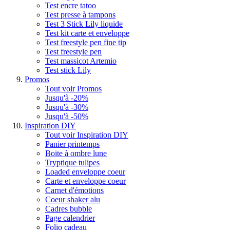
Test encre tatoo
Test presse à tampons
Test 3 Stick Lily liquide
Test kit carte et enveloppe
Test freestyle pen fine tip
Test freestyle pen
Test massicot Artemio
Test stick Lily
Promos
Tout voir Promos
Jusqu'à -20%
Jusqu'à -30%
Jusqu'à -50%
Inspiration DIY
Tout voir Inspiration DIY
Panier printemps
Boite à ombre lune
Tryptique tulipes
Loaded enveloppe coeur
Carte et enveloppe coeur
Carnet d'émotions
Coeur shaker alu
Cadres bubble
Page calendrier
Folio cadeau