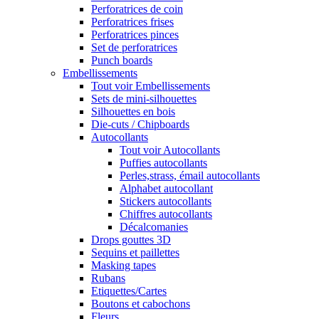
Perforatrices de coin
Perforatrices frises
Perforatrices pinces
Set de perforatrices
Punch boards
Embellissements
Tout voir Embellissements
Sets de mini-silhouettes
Silhouettes en bois
Die-cuts / Chipboards
Autocollants
Tout voir Autocollants
Puffies autocollants
Perles,strass, émail autocollants
Alphabet autocollant
Stickers autocollants
Chiffres autocollants
Décalcomanies
Drops gouttes 3D
Sequins et paillettes
Masking tapes
Rubans
Etiquettes/Cartes
Boutons et cabochons
Fleurs