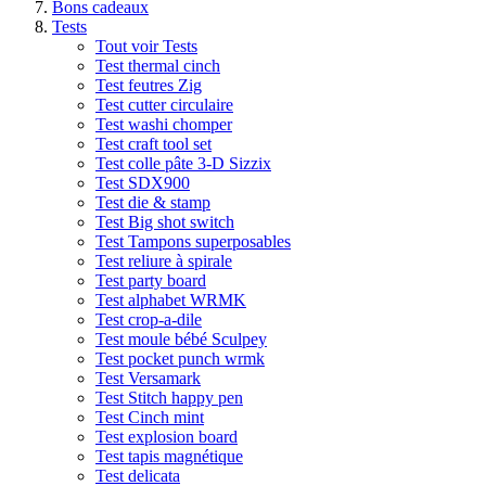
Bons cadeaux
Tests
Tout voir Tests
Test thermal cinch
Test feutres Zig
Test cutter circulaire
Test washi chomper
Test craft tool set
Test colle pâte 3-D Sizzix
Test SDX900
Test die & stamp
Test Big shot switch
Test Tampons superposables
Test reliure à spirale
Test party board
Test alphabet WRMK
Test crop-a-dile
Test moule bébé Sculpey
Test pocket punch wrmk
Test Versamark
Test Stitch happy pen
Test Cinch mint
Test explosion board
Test tapis magnétique
Test delicata