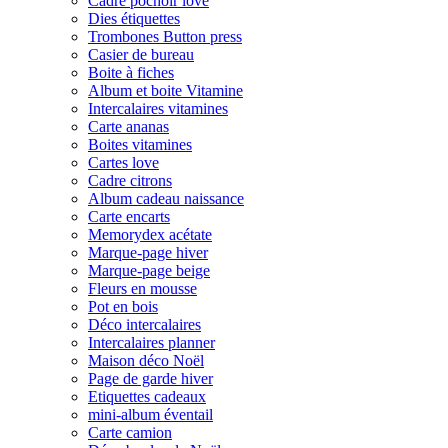
Cadre pochoir love
Dies étiquettes
Trombones Button press
Casier de bureau
Boite à fiches
Album et boite Vitamine
Intercalaires vitamines
Carte ananas
Boites vitamines
Cartes love
Cadre citrons
Album cadeau naissance
Carte encarts
Memorydex acétate
Marque-page hiver
Marque-page beige
Fleurs en mousse
Pot en bois
Déco intercalaires
Intercalaires planner
Maison déco Noël
Page de garde hiver
Etiquettes cadeaux
mini-album éventail
Carte camion