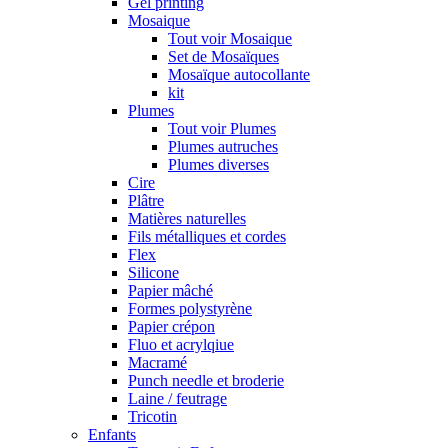
Gel printing
Mosaique
Tout voir Mosaique
Set de Mosaïques
Mosaïque autocollante
kit
Plumes
Tout voir Plumes
Plumes autruches
Plumes diverses
Cire
Plâtre
Matières naturelles
Fils métalliques et cordes
Flex
Silicone
Papier mâché
Formes polystyrène
Papier crépon
Fluo et acrylqiue
Macramé
Punch needle et broderie
Laine / feutrage
Tricotin
Enfants