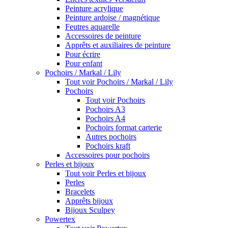
Peinture acrylique
Peinture ardoise / magnétique
Feutres aquarelle
Accessoires de peinture
Apprêts et auxiliaires de peinture
Pour écrire
Pour enfant
Pochoirs / Markal / Lily
Tout voir Pochoirs / Markal / Lily
Pochoirs
Tout voir Pochoirs
Pochoirs A3
Pochoirs A4
Pochoirs format carterie
Autres pochoirs
Pochoirs kraft
Accessoires pour pochoirs
Perles et bijoux
Tout voir Perles et bijoux
Perles
Bracelets
Apprêts bijoux
Bijoux Sculpey
Powertex