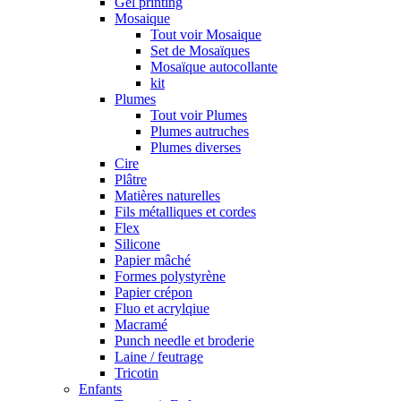
Gel printing
Mosaique
Tout voir Mosaique
Set de Mosaïques
Mosaïque autocollante
kit
Plumes
Tout voir Plumes
Plumes autruches
Plumes diverses
Cire
Plâtre
Matières naturelles
Fils métalliques et cordes
Flex
Silicone
Papier mâché
Formes polystyrène
Papier crépon
Fluo et acrylqiue
Macramé
Punch needle et broderie
Laine / feutrage
Tricotin
Enfants