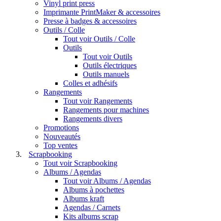
Vinyl print press
Imprimante PrintMaker & accessoires
Presse à badges & accessoires
Outils / Colle
Tout voir Outils / Colle
Outils
Tout voir Outils
Outils électriques
Outils manuels
Colles et adhésifs
Rangements
Tout voir Rangements
Rangements pour machines
Rangements divers
Promotions
Nouveautés
Top ventes
Scrapbooking
Tout voir Scrapbooking
Albums / Agendas
Tout voir Albums / Agendas
Albums à pochettes
Albums kraft
Agendas / Carnets
Kits albums scrap