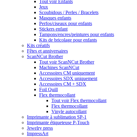
Tout voir Enfants
Jeux
Scoubidous / Perles / Bracelets
Masques enfants
Perfos/ciseaux pour enfants
Stickers enfant
Tampons/encres/peintures pour enfants
Kits de bricolage pour enfants
Kits créatifs
Fêtes et anniversaires
ScanNCut Brother
Tout voir ScanNCut Brother
Machines ScanNCut
Accessoires CM uniquement
Accessoires SDX uniquement
Accessoires CM + SDX
Foil Quill
Flex thermocollant
Tout voir Flex thermocollant
Flex thermocollant
Vinyle autocollant
Imprimante à sublimation SP-1
Imprimante étiqueteuse P-Touch
Jewelry press
ImpressArt