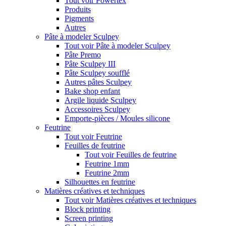
Tout voir Powertex
Produits
Pigments
Autres
Pâte à modeler Sculpey
Tout voir Pâte à modeler Sculpey
Pâte Premo
Pâte Sculpey III
Pâte Sculpey soufflé
Autres pâtes Sculpey
Bake shop enfant
Argile liquide Sculpey
Accessoires Sculpey
Emporte-pièces / Moules silicone
Feutrine
Tout voir Feutrine
Feuilles de feutrine
Tout voir Feuilles de feutrine
Feutrine 1mm
Feutrine 2mm
Silhouettes en feutrine
Matières créatives et techniques
Tout voir Matières créatives et techniques
Block printing
Screen printing