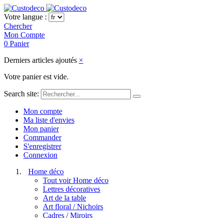
Votre langue :
Chercher
Mon Compte
0
Panier
Derniers articles ajoutés
×
Votre panier est vide.
Search site:
Mon compte
Ma liste d'envies
Mon panier
Commander
S'enregistrer
Connexion
Home déco
Tout voir Home déco
Lettres décoratives
Art de la table
Art floral / Nichoirs
Cadres / Miroirs