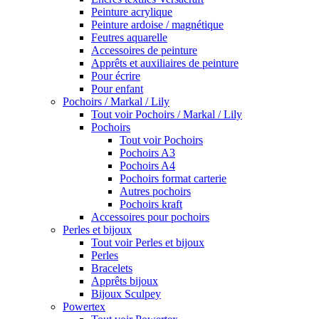
Peinture acrylique
Peinture ardoise / magnétique
Feutres aquarelle
Accessoires de peinture
Apprêts et auxiliaires de peinture
Pour écrire
Pour enfant
Pochoirs / Markal / Lily
Tout voir Pochoirs / Markal / Lily
Pochoirs
Tout voir Pochoirs
Pochoirs A3
Pochoirs A4
Pochoirs format carterie
Autres pochoirs
Pochoirs kraft
Accessoires pour pochoirs
Perles et bijoux
Tout voir Perles et bijoux
Perles
Bracelets
Apprêts bijoux
Bijoux Sculpey
Powertex