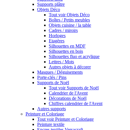
Supports plâtre
Objets Déco
Tout voir Objets Déco
Boîtes / Petits meubles
Objets cuisine / la table
Cadres / miroirs
Horloges
Etagères
Silhouettes en MDF
Silhouettes en bois
Silhouettes fluo et acrylique
Lettres / Mots
Autres objets à décorer
Masques / Déguisements
Porte-clés / Pins
Supports de Noël
Tout voir Supports de Noël
Calendrier de l'Avent
Décorations de Noël
Chiffres calendrier de l'Avent
Autres supports
Peinture et Coloriage
Tout voir Peinture et Coloriage
Peinture textile
Encres textiles Versacraft