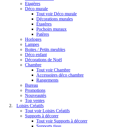
Etagères
Déco murale
Tout voir Déco murale
Décorations murales
Étagères
Pochoirs muraux
Patères
Horloges
Lampes
Boites / Petits meubles
Déco enfant
Décorations de Noël
Chambre
Tout voir Chambre
Accessoires déco chambre
Rangements
Bureau
Promotions
Nouveautés
Top ventes
Loisirs Créatifs
Tout voir Loisirs Créatifs
Supports à décorer
Tout voir Supports à décorer
Supports tissu