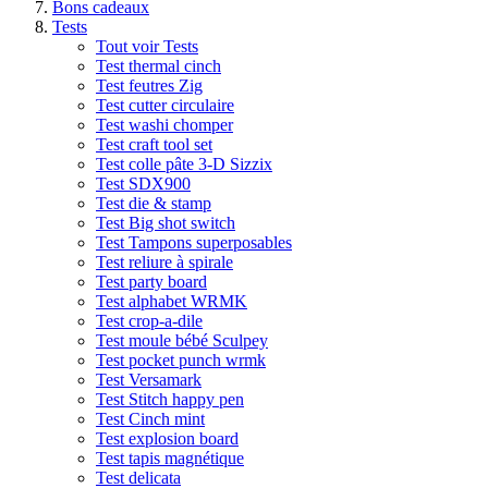
Bons cadeaux
Tests
Tout voir Tests
Test thermal cinch
Test feutres Zig
Test cutter circulaire
Test washi chomper
Test craft tool set
Test colle pâte 3-D Sizzix
Test SDX900
Test die & stamp
Test Big shot switch
Test Tampons superposables
Test reliure à spirale
Test party board
Test alphabet WRMK
Test crop-a-dile
Test moule bébé Sculpey
Test pocket punch wrmk
Test Versamark
Test Stitch happy pen
Test Cinch mint
Test explosion board
Test tapis magnétique
Test delicata