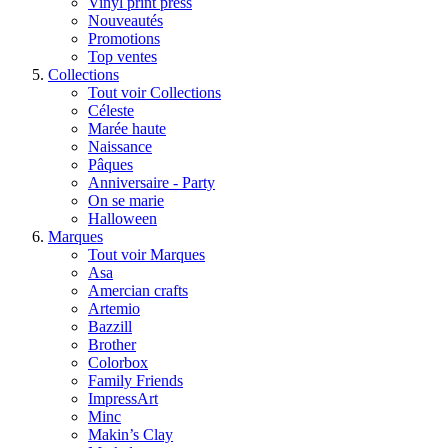
Vinyl print press
Nouveautés
Promotions
Top ventes
Collections
Tout voir Collections
Céleste
Marée haute
Naissance
Pâques
Anniversaire - Party
On se marie
Halloween
Marques
Tout voir Marques
Asa
Amercian crafts
Artemio
Bazzill
Brother
Colorbox
Family Friends
ImpressArt
Minc
Makin’s Clay