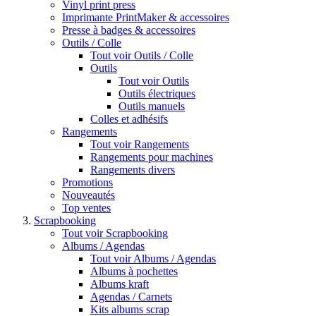
Vinyl print press
Imprimante PrintMaker & accessoires
Presse à badges & accessoires
Outils / Colle
Tout voir Outils / Colle
Outils
Tout voir Outils
Outils électriques
Outils manuels
Colles et adhésifs
Rangements
Tout voir Rangements
Rangements pour machines
Rangements divers
Promotions
Nouveautés
Top ventes
Scrapbooking
Tout voir Scrapbooking
Albums / Agendas
Tout voir Albums / Agendas
Albums à pochettes
Albums kraft
Agendas / Carnets
Kits albums scrap