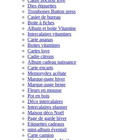
Cadre pochoir love
Dies étiquettes
Trombones Button press
Casier de bureau
Boite à fiches
Album et boite Vitamine
Intercalaires vitamines
Carte ananas
Boites vitamines
Cartes love
Cadre citrons
Album cadeau naissance
Carte encarts
Memorydex acétate
Marque-page hiver
Marque-page beige
Fleurs en mousse
Pot en bois
Déco intercalaires
Intercalaires planner
Maison déco Noël
Page de garde hiver
Etiquettes cadeaux
mini-album éventail
Carte camion