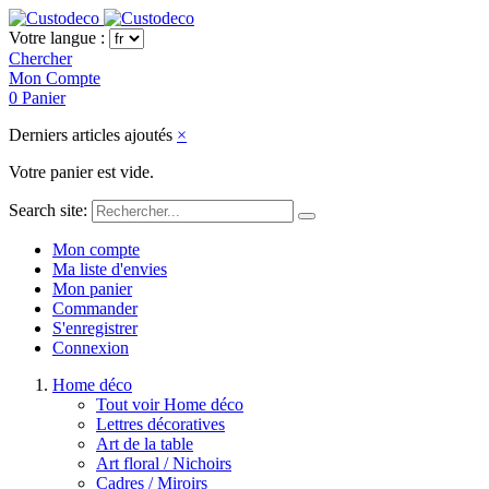
Votre langue :
Chercher
Mon Compte
0
Panier
Derniers articles ajoutés
×
Votre panier est vide.
Search site:
Mon compte
Ma liste d'envies
Mon panier
Commander
S'enregistrer
Connexion
Home déco
Tout voir Home déco
Lettres décoratives
Art de la table
Art floral / Nichoirs
Cadres / Miroirs