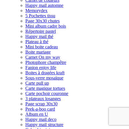
Carnet de couleurs
Happy mail automne
Memorydex
5 Pochettes tissu
Page 30x30 chutes
Mini album cadre bois
Répertoire pastel
Happy mail thé
Plateau à thé
Mini boite cadeau
Boite mariage
Carnet On my way
Photophore champêtre
Fanion enjoy life
Boites à dragées kraft
Sous-verre mosaïque
Carte pull up
Carte magique tortues
Carte pochoir couronne
3 plateaux losanges
Page scrap 30x30
Peek-a-boo card
Album en U
Happy mail deco
Happy mail structure