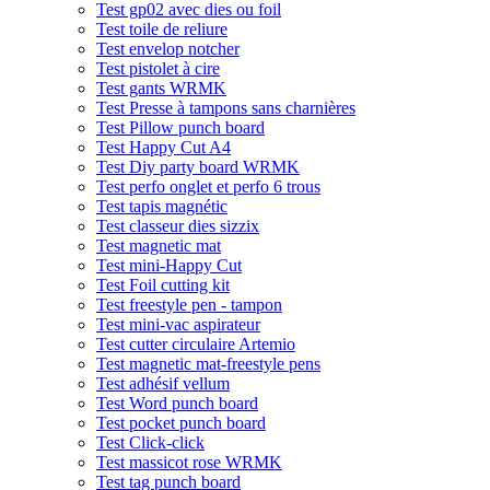
Test gp02 avec dies ou foil
Test toile de reliure
Test envelop notcher
Test pistolet à cire
Test gants WRMK
Test Presse à tampons sans charnières
Test Pillow punch board
Test Happy Cut A4
Test Diy party board WRMK
Test perfo onglet et perfo 6 trous
Test tapis magnétic
Test classeur dies sizzix
Test magnetic mat
Test mini-Happy Cut
Test Foil cutting kit
Test freestyle pen - tampon
Test mini-vac aspirateur
Test cutter circulaire Artemio
Test magnetic mat-freestyle pens
Test adhésif vellum
Test Word punch board
Test pocket punch board
Test Click-click
Test massicot rose WRMK
Test tag punch board