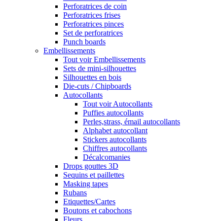
Perforatrices de coin
Perforatrices frises
Perforatrices pinces
Set de perforatrices
Punch boards
Embellissements
Tout voir Embellissements
Sets de mini-silhouettes
Silhouettes en bois
Die-cuts / Chipboards
Autocollants
Tout voir Autocollants
Puffies autocollants
Perles,strass, émail autocollants
Alphabet autocollant
Stickers autocollants
Chiffres autocollants
Décalcomanies
Drops gouttes 3D
Sequins et paillettes
Masking tapes
Rubans
Etiquettes/Cartes
Boutons et cabochons
Fleurs