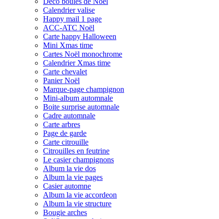
Déco boules de Noël
Calendrier valise
Happy mail 1 page
ACC-ATC Noël
Carte happy Halloween
Mini Xmas time
Cartes Noël monochrome
Calendrier Xmas time
Carte chevalet
Panier Noël
Marque-page champignon
Mini-album automnale
Boite surprise automnale
Cadre automnale
Carte arbres
Page de garde
Carte citrouille
Citrouilles en feutrine
Le casier champignons
Album la vie dos
Album la vie pages
Casier automne
Album la vie accordeon
Album la vie structure
Bougie arches