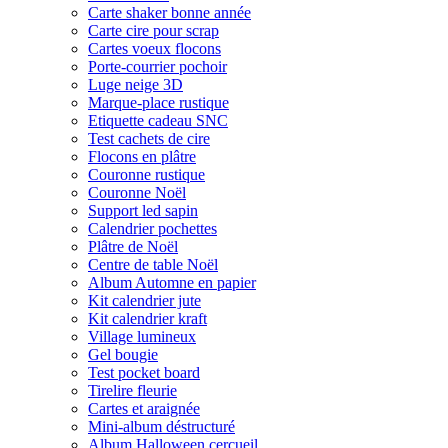
Carte shaker bonne année
Carte cire pour scrap
Cartes voeux flocons
Porte-courrier pochoir
Luge neige 3D
Marque-place rustique
Etiquette cadeau SNC
Test cachets de cire
Flocons en plâtre
Couronne rustique
Couronne Noël
Support led sapin
Calendrier pochettes
Plâtre de Noël
Centre de table Noël
Album Automne en papier
Kit calendrier jute
Kit calendrier kraft
Village lumineux
Gel bougie
Test pocket board
Tirelire fleurie
Cartes et araignée
Mini-album déstructuré
Album Halloween cercueil