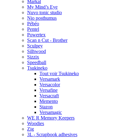
Markal
My Mind’s Eye
Nuvo tonic studio
Nio posthumus
Pébéo
Pentel
Powertex
Scan n Cut - Brother
Sculpey
Silhwood
Sizzix
Speedball
Tsukineko
Tout voir Tsukineko
Versamark
Versacolor
Versafine
Versacraft
Memento
Stazon
Versamagic
WE R Memory Keepers
Woodies
Zig
3L - Scrapbook adhesives