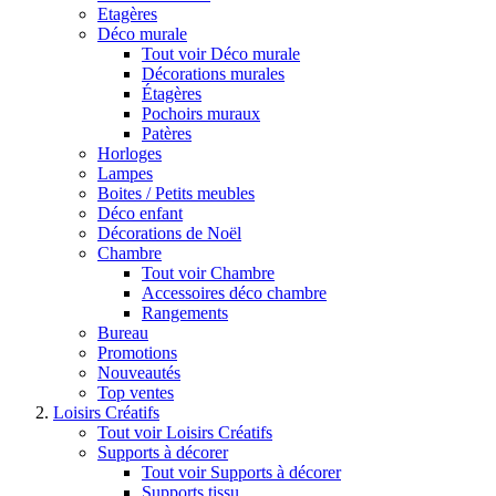
Etagères
Déco murale
Tout voir Déco murale
Décorations murales
Étagères
Pochoirs muraux
Patères
Horloges
Lampes
Boites / Petits meubles
Déco enfant
Décorations de Noël
Chambre
Tout voir Chambre
Accessoires déco chambre
Rangements
Bureau
Promotions
Nouveautés
Top ventes
Loisirs Créatifs
Tout voir Loisirs Créatifs
Supports à décorer
Tout voir Supports à décorer
Supports tissu