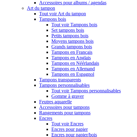
Accessoires pour albums / agendas
Art du tampon
Tout voir Art du tampon
Tampons bois
Tout voir Tampons bois
Set tampons bois
Petits tampons bois
Moyens tampons bois
Grands tampons bois
Tampons en Français
Tampons en Anglais
Tampons en Néérlandais
Tampons en Allemand
Tampons en Espagnol
Tampons transparents
Tampons personnalisables
Tout voir Tampons personnalisables
Gomme à graver
Feutres aquarelle
Accessoires pour tampons
Rangements pour tampons
Encres
Tout voir Encres
Encres pour papier
Encres pour papier/bois