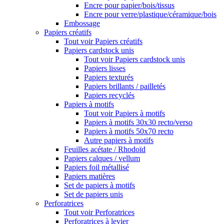
Encre pour papier/bois/tissus
Encre pour verre/plastique/céramique/bois
Embossage
Papiers créatifs
Tout voir Papiers créatifs
Papiers cardstock unis
Tout voir Papiers cardstock unis
Papiers lisses
Papiers texturés
Papiers brillants / pailletés
Papiers recyclés
Papiers à motifs
Tout voir Papiers à motifs
Papiers à motifs 30x30 recto/verso
Papiers à motifs 50x70 recto
Autre papiers à motifs
Feuilles acétate / Rhodoïd
Papiers calques / vellum
Papiers foil métallisé
Papiers matières
Set de papiers à motifs
Set de papiers unis
Perforatrices
Tout voir Perforatrices
Perforatrices à levier