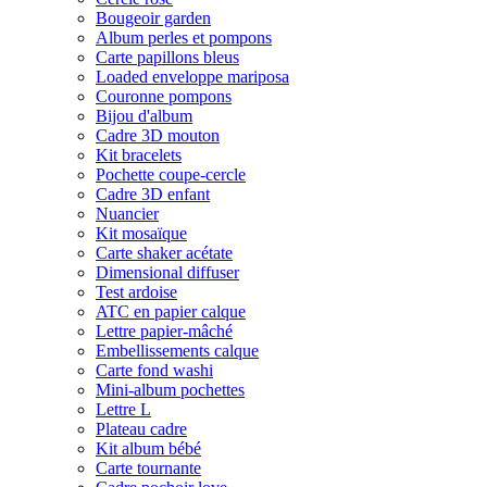
Bougeoir garden
Album perles et pompons
Carte papillons bleus
Loaded enveloppe mariposa
Couronne pompons
Bijou d'album
Cadre 3D mouton
Kit bracelets
Pochette coupe-cercle
Cadre 3D enfant
Nuancier
Kit mosaïque
Carte shaker acétate
Dimensional diffuser
Test ardoise
ATC en papier calque
Lettre papier-mâché
Embellissements calque
Carte fond washi
Mini-album pochettes
Lettre L
Plateau cadre
Kit album bébé
Carte tournante