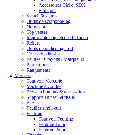
Accessoires CM et SDX
Foil quill
Stencil & stamp
Outils de scrapbooking
Nouveautés
Top ventes
Imprimante étiqueteuse P-Touch
Reliure
Outils de pelliculage foil
Colles et adhésifs
Feutres / Crayons / Marqueurs
Promotions
Rangements
Mercerie
Tout voir Mercerie
Machine à coudre
Presse à boutons & accessoires
Supports en tissu et tissus
Flex
Feuilles simili cuir
Feutrine
Tout voir Feutrine
Feutrine 1mm
Feutrine 2mm