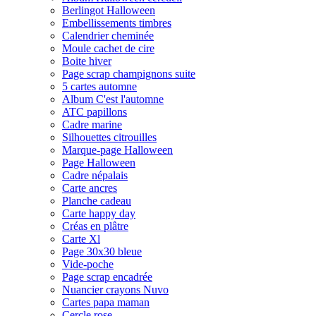
Berlingot Halloween
Embellissements timbres
Calendrier cheminée
Moule cachet de cire
Boite hiver
Page scrap champignons suite
5 cartes automne
Album C'est l'automne
ATC papillons
Cadre marine
Silhouettes citrouilles
Marque-page Halloween
Page Halloween
Cadre népalais
Carte ancres
Planche cadeau
Carte happy day
Créas en plâtre
Carte Xl
Page 30x30 bleue
Vide-poche
Page scrap encadrée
Nuancier crayons Nuvo
Cartes papa maman
Cercle rose