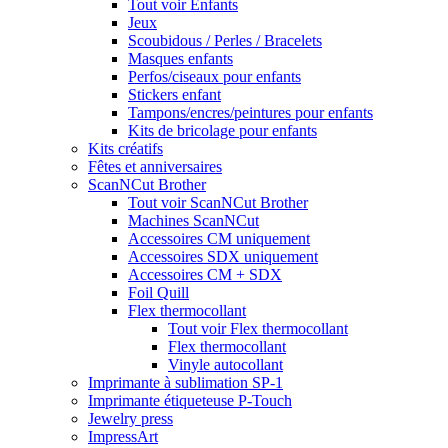
Tout voir Enfants
Jeux
Scoubidous / Perles / Bracelets
Masques enfants
Perfos/ciseaux pour enfants
Stickers enfant
Tampons/encres/peintures pour enfants
Kits de bricolage pour enfants
Kits créatifs
Fêtes et anniversaires
ScanNCut Brother
Tout voir ScanNCut Brother
Machines ScanNCut
Accessoires CM uniquement
Accessoires SDX uniquement
Accessoires CM + SDX
Foil Quill
Flex thermocollant
Tout voir Flex thermocollant
Flex thermocollant
Vinyle autocollant
Imprimante à sublimation SP-1
Imprimante étiqueteuse P-Touch
Jewelry press
ImpressArt