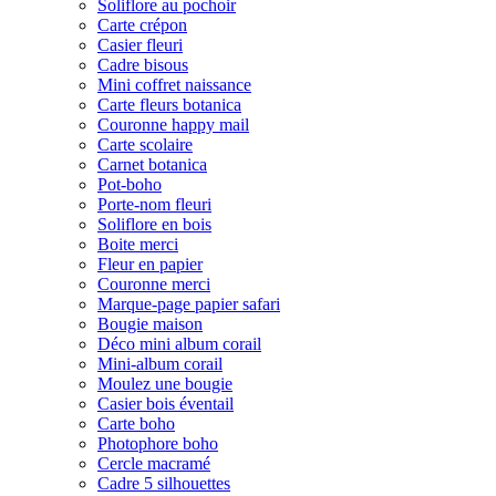
Soliflore au pochoir
Carte crépon
Casier fleuri
Cadre bisous
Mini coffret naissance
Carte fleurs botanica
Couronne happy mail
Carte scolaire
Carnet botanica
Pot-boho
Porte-nom fleuri
Soliflore en bois
Boite merci
Fleur en papier
Couronne merci
Marque-page papier safari
Bougie maison
Déco mini album corail
Mini-album corail
Moulez une bougie
Casier bois éventail
Carte boho
Photophore boho
Cercle macramé
Cadre 5 silhouettes