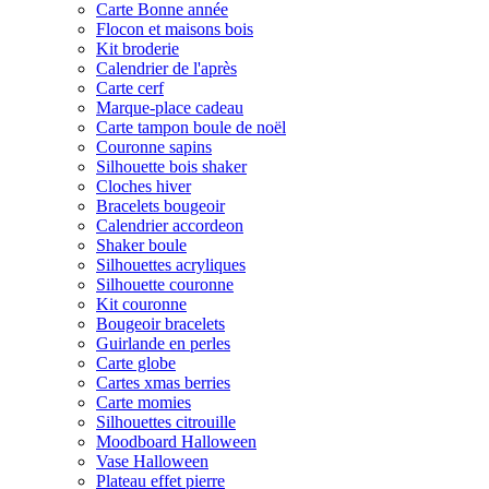
Carte Bonne année
Flocon et maisons bois
Kit broderie
Calendrier de l'après
Carte cerf
Marque-place cadeau
Carte tampon boule de noël
Couronne sapins
Silhouette bois shaker
Cloches hiver
Bracelets bougeoir
Calendrier accordeon
Shaker boule
Silhouettes acryliques
Silhouette couronne
Kit couronne
Bougeoir bracelets
Guirlande en perles
Carte globe
Cartes xmas berries
Carte momies
Silhouettes citrouille
Moodboard Halloween
Vase Halloween
Plateau effet pierre