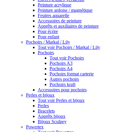
Peinture acrylique
Peinture ardoise / magnétique
Feutres aquarelle
Accessoires de peinture
Apprêts et auxiliaires de peinture
Pour écrire
Pour enfant
Pochoirs / Markal / Lily
Tout voir Pochoirs / Markal / Lily
Pochoirs
Tout voir Pochoirs
Pochoirs A3
Pochoirs A4
Pochoirs format carterie
Autres pochoirs
Pochoirs kraft
Accessoires pour pochoirs
Perles et bijoux
Tout voir Perles et bijoux
Perles
Bracelets
Apprêts bijoux
Bijoux Sculpey
Powertex