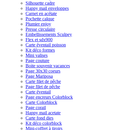
Silhouette cadre
Happy mail enveloppes
Carnet en acétate
Pochette calque
Plumier enjoy
Presse circulaire
Embellissements Sculpey
Flex et sdx900
Carte éventail poisson
Kit déco formes
Mini valises
Page couture
Boite souvenir vacances
Page 30x30 coeurs
Page Mariposa
Carte filet de pêche
Page filet de pêche
Carte éventail
Page encreurs Colorblock
Carte Colorblock
Page corail
Happy mail acetate
Carte fond dies
Kit déco colorblock
Mini-coffret à tiroirs