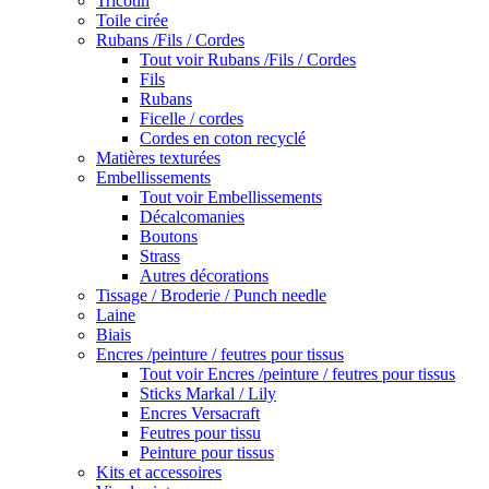
Tricotin
Toile cirée
Rubans /Fils / Cordes
Tout voir Rubans /Fils / Cordes
Fils
Rubans
Ficelle / cordes
Cordes en coton recyclé
Matières texturées
Embellissements
Tout voir Embellissements
Décalcomanies
Boutons
Strass
Autres décorations
Tissage / Broderie / Punch needle
Laine
Biais
Encres /peinture / feutres pour tissus
Tout voir Encres /peinture / feutres pour tissus
Sticks Markal / Lily
Encres Versacraft
Feutres pour tissu
Peinture pour tissus
Kits et accessoires