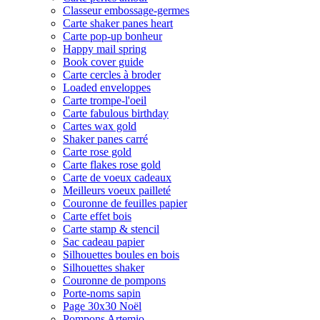
Classeur embossage-germes
Carte shaker panes heart
Carte pop-up bonheur
Happy mail spring
Book cover guide
Carte cercles à broder
Loaded enveloppes
Carte trompe-l'oeil
Carte fabulous birthday
Cartes wax gold
Shaker panes carré
Carte rose gold
Carte flakes rose gold
Carte de voeux cadeaux
Meilleurs voeux pailleté
Couronne de feuilles papier
Carte effet bois
Carte stamp & stencil
Sac cadeau papier
Silhouettes boules en bois
Silhouettes shaker
Couronne de pompons
Porte-noms sapin
Page 30x30 Noël
Pompons Artemio