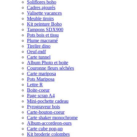
Soliflores boho
Cadres ajourés
Valisette vacances
Meuble tiroirs
Kit peinture Boho
Tampons SDX900
Pots bois et tissu
Plume macramé
Tirelire dino
Oeuf-mdf
Carte tunnel
Album Photo et boite
Couronne fleurs séchées
Carte mariposa
Pots Mariposa
Lettre R
Boite-coeur
Page scrap A4
Mini-pochette cadeau
Pyrograveur bois
Carte-bouton-coeur
Carte shaker monochrome
Album-accordeon-ours
Carte cube pop-up
Kit broderie colombes