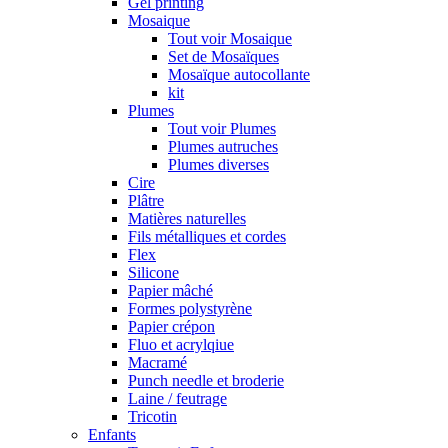
Gel printing
Mosaique
Tout voir Mosaique
Set de Mosaïques
Mosaïque autocollante
kit
Plumes
Tout voir Plumes
Plumes autruches
Plumes diverses
Cire
Plâtre
Matières naturelles
Fils métalliques et cordes
Flex
Silicone
Papier mâché
Formes polystyrène
Papier crépon
Fluo et acrylqiue
Macramé
Punch needle et broderie
Laine / feutrage
Tricotin
Enfants