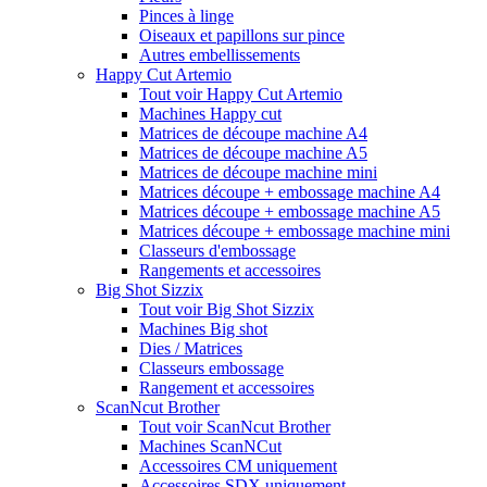
Pinces à linge
Oiseaux et papillons sur pince
Autres embellissements
Happy Cut Artemio
Tout voir Happy Cut Artemio
Machines Happy cut
Matrices de découpe machine A4
Matrices de découpe machine A5
Matrices de découpe machine mini
Matrices découpe + embossage machine A4
Matrices découpe + embossage machine A5
Matrices découpe + embossage machine mini
Classeurs d'embossage
Rangements et accessoires
Big Shot Sizzix
Tout voir Big Shot Sizzix
Machines Big shot
Dies / Matrices
Classeurs embossage
Rangement et accessoires
ScanNcut Brother
Tout voir ScanNcut Brother
Machines ScanNCut
Accessoires CM uniquement
Accessoires SDX uniquement