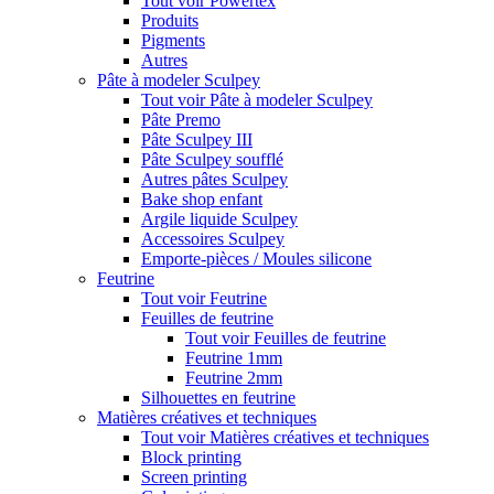
Tout voir Powertex
Produits
Pigments
Autres
Pâte à modeler Sculpey
Tout voir Pâte à modeler Sculpey
Pâte Premo
Pâte Sculpey III
Pâte Sculpey soufflé
Autres pâtes Sculpey
Bake shop enfant
Argile liquide Sculpey
Accessoires Sculpey
Emporte-pièces / Moules silicone
Feutrine
Tout voir Feutrine
Feuilles de feutrine
Tout voir Feuilles de feutrine
Feutrine 1mm
Feutrine 2mm
Silhouettes en feutrine
Matières créatives et techniques
Tout voir Matières créatives et techniques
Block printing
Screen printing