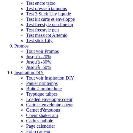
Test encre tatoo
Test presse à tampons
Test 3 Stick Lily liquide
Test kit carte et enveloppe
Test freestyle pen fine tip
Test freestyle pen
Test massicot Artemio
Test stick Lily
Promos
Tout voir Promos
Jusqu'à -20%
Jusqu'à -30%
Jusqu'à -50%
Inspiration DIY
Tout voir Inspiration DIY
Panier printemps
Boite à ombre lune
Tryptique tulipes
Loaded enveloppe coeur
Carte et enveloppe coeur
Carnet d'émotions
Coeur shaker alu
Cadres bubble
Page calendrier
Folio cadeau