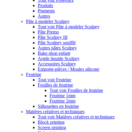
Tout voir Powertex
Produits
Pigments
Autres
Pâte à modeler Sculpey
Tout voir Pâte à modeler Sculpey
Pâte Premo
Pâte Sculpey III
Pâte Sculpey soufflé
Autres pâtes Sculpey
Bake shop enfant
Argile liquide Sculpey
Accessoires Sculpey
Emporte-pièces / Moules silicone
Feutrine
Tout voir Feutrine
Feuilles de feutrine
Tout voir Feuilles de feutrine
Feutrine 1mm
Feutrine 2mm
Silhouettes en feutrine
Matières créatives et techniques
Tout voir Matières créatives et techniques
Block printing
Screen printing