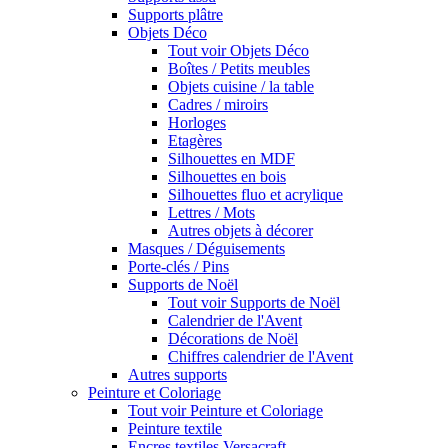
Supports plâtre
Objets Déco
Tout voir Objets Déco
Boîtes / Petits meubles
Objets cuisine / la table
Cadres / miroirs
Horloges
Etagères
Silhouettes en MDF
Silhouettes en bois
Silhouettes fluo et acrylique
Lettres / Mots
Autres objets à décorer
Masques / Déguisements
Porte-clés / Pins
Supports de Noël
Tout voir Supports de Noël
Calendrier de l'Avent
Décorations de Noël
Chiffres calendrier de l'Avent
Autres supports
Peinture et Coloriage
Tout voir Peinture et Coloriage
Peinture textile
Encres textiles Versacraft