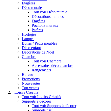
Etagères
Déco murale
Tout voir Déco murale
Décorations murales
Étagères
Pochoirs muraux
Patères
Horloges
Lampes
Boites / Petits meubles
Déco enfant
Décorations de Noël
Chambre
Tout voir Chambre
Accessoires déco chambre
Rangements
Bureau
Promotions
Nouveautés
Top ventes
Loisirs Créatifs
Tout voir Loisirs Créatifs
Supports à décorer
Tout voir Supports à décorer
Supports tissu