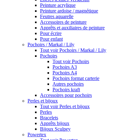
Peinture acrylique
Peinture ardoise / magnétique
Feutres aquarelle
Accessoires de peinture
Apprêts et auxiliaires de peinture
Pour écrire
Pour enfant
Pochoirs / Markal / Lily
Tout voir Pochoirs / Markal / Lily
Pochoirs
Tout voir Pochoirs
Pochoirs A3
Pochoirs A4
Pochoirs format carterie
Autres pochoirs
Pochoirs kraft
Accessoires pour pochoirs
Perles et bijoux
Tout voir Perles et bijoux
Perles
Bracelets
Apprêts bijoux
Bijoux Sculpey
Powertex