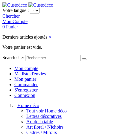
Votre langue :
Chercher
Mon Compte
0
Panier
Derniers articles ajoutés
×
Votre panier est vide.
Search site:
Mon compte
Ma liste d'envies
Mon panier
Commander
S'enregistrer
Connexion
Home déco
Tout voir Home déco
Lettres décoratives
Art de la table
Art floral / Nichoirs
Cadres / Miroirs