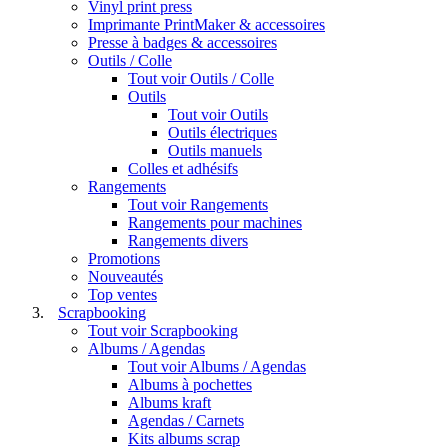
Vinyl print press
Imprimante PrintMaker & accessoires
Presse à badges & accessoires
Outils / Colle
Tout voir Outils / Colle
Outils
Tout voir Outils
Outils électriques
Outils manuels
Colles et adhésifs
Rangements
Tout voir Rangements
Rangements pour machines
Rangements divers
Promotions
Nouveautés
Top ventes
Scrapbooking
Tout voir Scrapbooking
Albums / Agendas
Tout voir Albums / Agendas
Albums à pochettes
Albums kraft
Agendas / Carnets
Kits albums scrap