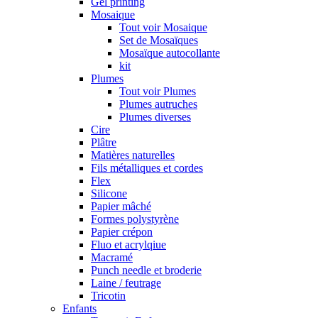
Gel printing
Mosaique
Tout voir Mosaique
Set de Mosaïques
Mosaïque autocollante
kit
Plumes
Tout voir Plumes
Plumes autruches
Plumes diverses
Cire
Plâtre
Matières naturelles
Fils métalliques et cordes
Flex
Silicone
Papier mâché
Formes polystyrène
Papier crépon
Fluo et acrylqiue
Macramé
Punch needle et broderie
Laine / feutrage
Tricotin
Enfants