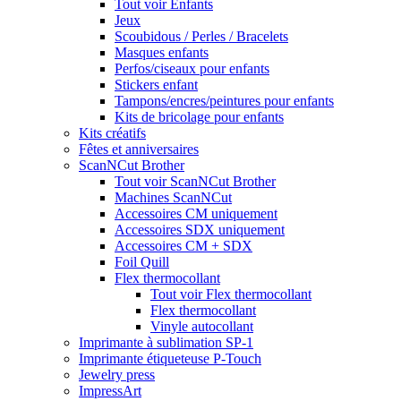
Tout voir Enfants
Jeux
Scoubidous / Perles / Bracelets
Masques enfants
Perfos/ciseaux pour enfants
Stickers enfant
Tampons/encres/peintures pour enfants
Kits de bricolage pour enfants
Kits créatifs
Fêtes et anniversaires
ScanNCut Brother
Tout voir ScanNCut Brother
Machines ScanNCut
Accessoires CM uniquement
Accessoires SDX uniquement
Accessoires CM + SDX
Foil Quill
Flex thermocollant
Tout voir Flex thermocollant
Flex thermocollant
Vinyle autocollant
Imprimante à sublimation SP-1
Imprimante étiqueteuse P-Touch
Jewelry press
ImpressArt