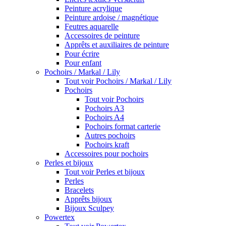
Peinture acrylique
Peinture ardoise / magnétique
Feutres aquarelle
Accessoires de peinture
Apprêts et auxiliaires de peinture
Pour écrire
Pour enfant
Pochoirs / Markal / Lily
Tout voir Pochoirs / Markal / Lily
Pochoirs
Tout voir Pochoirs
Pochoirs A3
Pochoirs A4
Pochoirs format carterie
Autres pochoirs
Pochoirs kraft
Accessoires pour pochoirs
Perles et bijoux
Tout voir Perles et bijoux
Perles
Bracelets
Apprêts bijoux
Bijoux Sculpey
Powertex