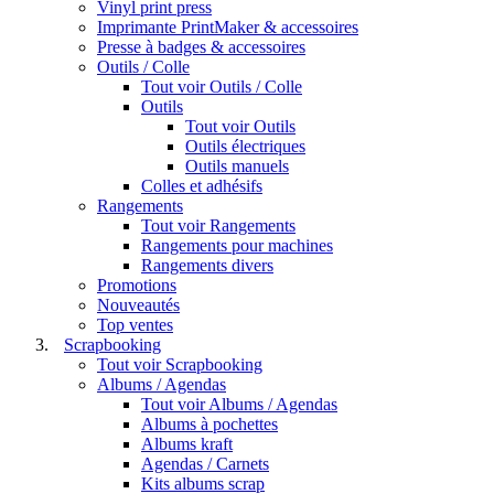
Vinyl print press
Imprimante PrintMaker & accessoires
Presse à badges & accessoires
Outils / Colle
Tout voir Outils / Colle
Outils
Tout voir Outils
Outils électriques
Outils manuels
Colles et adhésifs
Rangements
Tout voir Rangements
Rangements pour machines
Rangements divers
Promotions
Nouveautés
Top ventes
Scrapbooking
Tout voir Scrapbooking
Albums / Agendas
Tout voir Albums / Agendas
Albums à pochettes
Albums kraft
Agendas / Carnets
Kits albums scrap