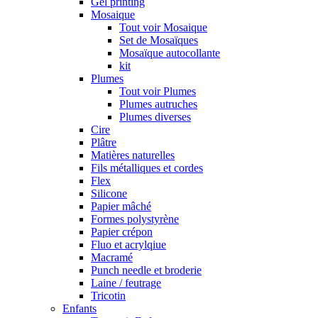
Gel printing
Mosaique
Tout voir Mosaique
Set de Mosaïques
Mosaïque autocollante
kit
Plumes
Tout voir Plumes
Plumes autruches
Plumes diverses
Cire
Plâtre
Matières naturelles
Fils métalliques et cordes
Flex
Silicone
Papier mâché
Formes polystyrène
Papier crépon
Fluo et acrylqiue
Macramé
Punch needle et broderie
Laine / feutrage
Tricotin
Enfants