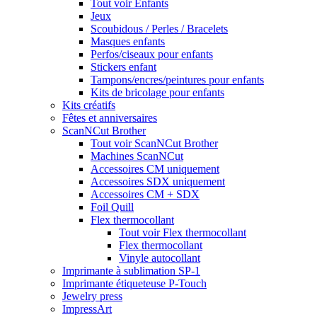
Tout voir Enfants
Jeux
Scoubidous / Perles / Bracelets
Masques enfants
Perfos/ciseaux pour enfants
Stickers enfant
Tampons/encres/peintures pour enfants
Kits de bricolage pour enfants
Kits créatifs
Fêtes et anniversaires
ScanNCut Brother
Tout voir ScanNCut Brother
Machines ScanNCut
Accessoires CM uniquement
Accessoires SDX uniquement
Accessoires CM + SDX
Foil Quill
Flex thermocollant
Tout voir Flex thermocollant
Flex thermocollant
Vinyle autocollant
Imprimante à sublimation SP-1
Imprimante étiqueteuse P-Touch
Jewelry press
ImpressArt