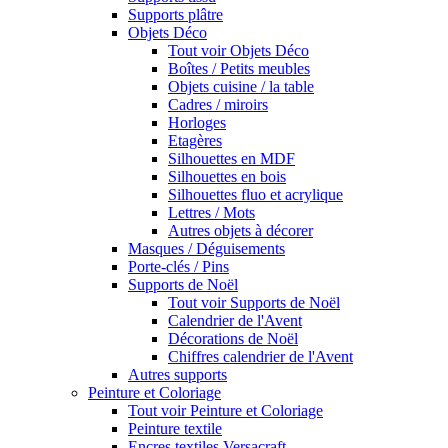
Supports plâtre
Objets Déco
Tout voir Objets Déco
Boîtes / Petits meubles
Objets cuisine / la table
Cadres / miroirs
Horloges
Etagères
Silhouettes en MDF
Silhouettes en bois
Silhouettes fluo et acrylique
Lettres / Mots
Autres objets à décorer
Masques / Déguisements
Porte-clés / Pins
Supports de Noël
Tout voir Supports de Noël
Calendrier de l'Avent
Décorations de Noël
Chiffres calendrier de l'Avent
Autres supports
Peinture et Coloriage
Tout voir Peinture et Coloriage
Peinture textile
Encres textiles Versacraft