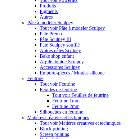
Tout voir Powertex
Produits
Pigments
Autres
Pâte à modeler Sculpey
Tout voir Pâte à modeler Sculpey
Pâte Premo
Pâte Sculpey III
Pâte Sculpey soufflé
Autres pâtes Sculpey
Bake shop enfant
Argile liquide Sculpey
Accessoires Sculpey
Emporte-pièces / Moules silicone
Feutrine
Tout voir Feutrine
Feuilles de feutrine
Tout voir Feuilles de feutrine
Feutrine 1mm
Feutrine 2mm
Silhouettes en feutrine
Matières créatives et techniques
Tout voir Matières créatives et techniques
Block printing
Screen printing