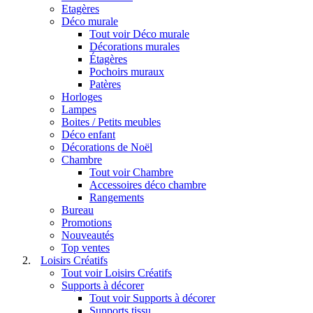
Etagères
Déco murale
Tout voir Déco murale
Décorations murales
Étagères
Pochoirs muraux
Patères
Horloges
Lampes
Boites / Petits meubles
Déco enfant
Décorations de Noël
Chambre
Tout voir Chambre
Accessoires déco chambre
Rangements
Bureau
Promotions
Nouveautés
Top ventes
Loisirs Créatifs
Tout voir Loisirs Créatifs
Supports à décorer
Tout voir Supports à décorer
Supports tissu