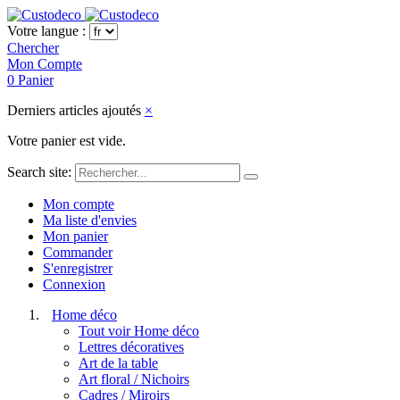
Votre langue :
Chercher
Mon Compte
0
Panier
Derniers articles ajoutés
×
Votre panier est vide.
Search site:
Mon compte
Ma liste d'envies
Mon panier
Commander
S'enregistrer
Connexion
Home déco
Tout voir Home déco
Lettres décoratives
Art de la table
Art floral / Nichoirs
Cadres / Miroirs