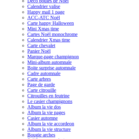
Déco boules de Noël
Calendrier valise
Happy mail 1 page
ACC-ATC Noël
Carte happy Halloween
Mini Xmas time
Cartes Noël monochrome
Calendrier Xmas time
Carte chevalet
Panier Noël
Marque-page champignon
Mini-album automnale
Boite surprise automnale
Cadre automnale
Carte arbres
Page de garde
Carte citrouille
Citrouilles en feutrine
Le casier champignons
Album la vie dos
Album la vie pages
Casier automne
Album la vie accordeon
Album la vie structure
Bougie arches