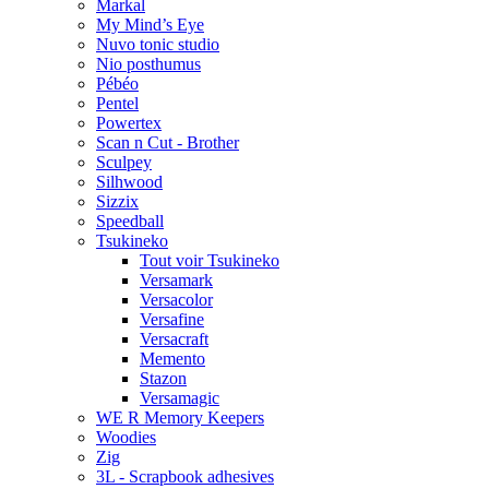
Markal
My Mind’s Eye
Nuvo tonic studio
Nio posthumus
Pébéo
Pentel
Powertex
Scan n Cut - Brother
Sculpey
Silhwood
Sizzix
Speedball
Tsukineko
Tout voir Tsukineko
Versamark
Versacolor
Versafine
Versacraft
Memento
Stazon
Versamagic
WE R Memory Keepers
Woodies
Zig
3L - Scrapbook adhesives