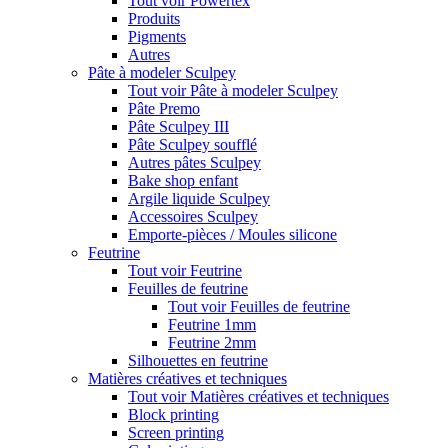
Tout voir Powertex
Produits
Pigments
Autres
Pâte à modeler Sculpey
Tout voir Pâte à modeler Sculpey
Pâte Premo
Pâte Sculpey III
Pâte Sculpey soufflé
Autres pâtes Sculpey
Bake shop enfant
Argile liquide Sculpey
Accessoires Sculpey
Emporte-pièces / Moules silicone
Feutrine
Tout voir Feutrine
Feuilles de feutrine
Tout voir Feuilles de feutrine
Feutrine 1mm
Feutrine 2mm
Silhouettes en feutrine
Matières créatives et techniques
Tout voir Matières créatives et techniques
Block printing
Screen printing