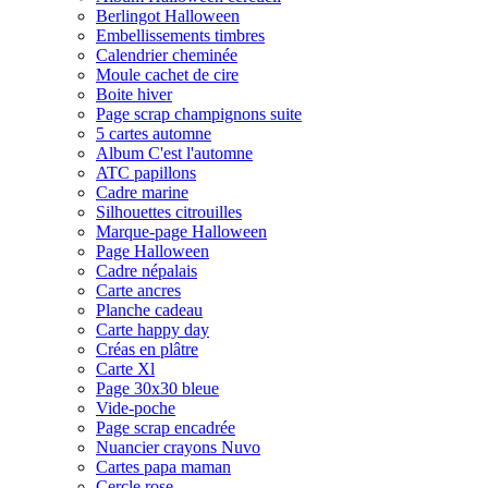
Berlingot Halloween
Embellissements timbres
Calendrier cheminée
Moule cachet de cire
Boite hiver
Page scrap champignons suite
5 cartes automne
Album C'est l'automne
ATC papillons
Cadre marine
Silhouettes citrouilles
Marque-page Halloween
Page Halloween
Cadre népalais
Carte ancres
Planche cadeau
Carte happy day
Créas en plâtre
Carte Xl
Page 30x30 bleue
Vide-poche
Page scrap encadrée
Nuancier crayons Nuvo
Cartes papa maman
Cercle rose