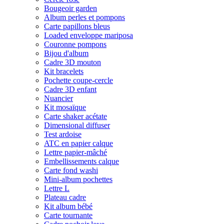
Bougeoir garden
Album perles et pompons
Carte papillons bleus
Loaded enveloppe mariposa
Couronne pompons
Bijou d'album
Cadre 3D mouton
Kit bracelets
Pochette coupe-cercle
Cadre 3D enfant
Nuancier
Kit mosaïque
Carte shaker acétate
Dimensional diffuser
Test ardoise
ATC en papier calque
Lettre papier-mâché
Embellissements calque
Carte fond washi
Mini-album pochettes
Lettre L
Plateau cadre
Kit album bébé
Carte tournante