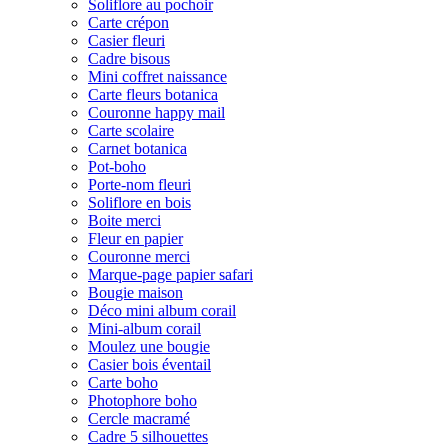
Soliflore au pochoir
Carte crépon
Casier fleuri
Cadre bisous
Mini coffret naissance
Carte fleurs botanica
Couronne happy mail
Carte scolaire
Carnet botanica
Pot-boho
Porte-nom fleuri
Soliflore en bois
Boite merci
Fleur en papier
Couronne merci
Marque-page papier safari
Bougie maison
Déco mini album corail
Mini-album corail
Moulez une bougie
Casier bois éventail
Carte boho
Photophore boho
Cercle macramé
Cadre 5 silhouettes