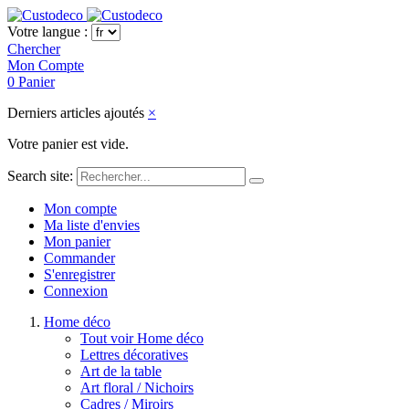
Votre langue :
Chercher
Mon Compte
0
Panier
Derniers articles ajoutés
×
Votre panier est vide.
Search site:
Mon compte
Ma liste d'envies
Mon panier
Commander
S'enregistrer
Connexion
Home déco
Tout voir Home déco
Lettres décoratives
Art de la table
Art floral / Nichoirs
Cadres / Miroirs