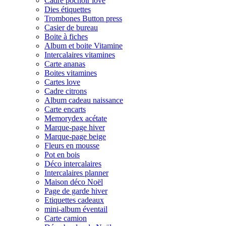
Cadre pochoir love
Dies étiquettes
Trombones Button press
Casier de bureau
Boite à fiches
Album et boite Vitamine
Intercalaires vitamines
Carte ananas
Boites vitamines
Cartes love
Cadre citrons
Album cadeau naissance
Carte encarts
Memorydex acétate
Marque-page hiver
Marque-page beige
Fleurs en mousse
Pot en bois
Déco intercalaires
Intercalaires planner
Maison déco Noël
Page de garde hiver
Etiquettes cadeaux
mini-album éventail
Carte camion