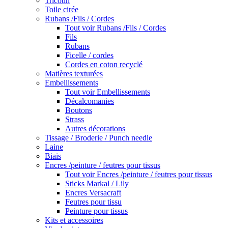
Tricotin
Toile cirée
Rubans /Fils / Cordes
Tout voir Rubans /Fils / Cordes
Fils
Rubans
Ficelle / cordes
Cordes en coton recyclé
Matières texturées
Embellissements
Tout voir Embellissements
Décalcomanies
Boutons
Strass
Autres décorations
Tissage / Broderie / Punch needle
Laine
Biais
Encres /peinture / feutres pour tissus
Tout voir Encres /peinture / feutres pour tissus
Sticks Markal / Lily
Encres Versacraft
Feutres pour tissu
Peinture pour tissus
Kits et accessoires