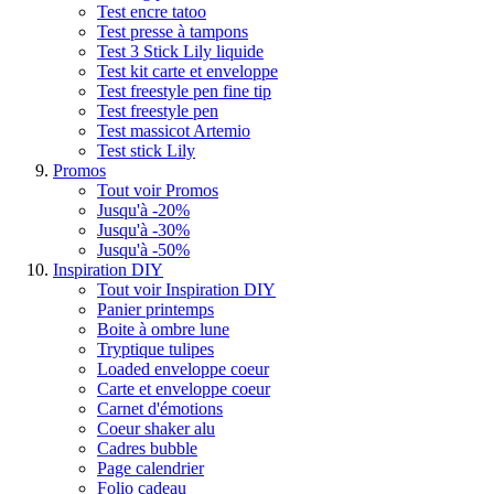
Test encre tatoo
Test presse à tampons
Test 3 Stick Lily liquide
Test kit carte et enveloppe
Test freestyle pen fine tip
Test freestyle pen
Test massicot Artemio
Test stick Lily
Promos
Tout voir Promos
Jusqu'à -20%
Jusqu'à -30%
Jusqu'à -50%
Inspiration DIY
Tout voir Inspiration DIY
Panier printemps
Boite à ombre lune
Tryptique tulipes
Loaded enveloppe coeur
Carte et enveloppe coeur
Carnet d'émotions
Coeur shaker alu
Cadres bubble
Page calendrier
Folio cadeau