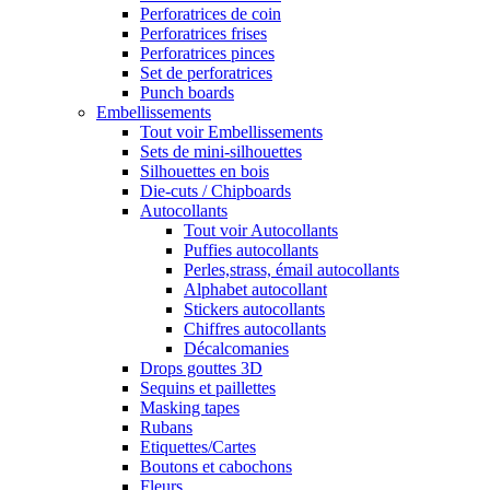
Perforatrices de coin
Perforatrices frises
Perforatrices pinces
Set de perforatrices
Punch boards
Embellissements
Tout voir Embellissements
Sets de mini-silhouettes
Silhouettes en bois
Die-cuts / Chipboards
Autocollants
Tout voir Autocollants
Puffies autocollants
Perles,strass, émail autocollants
Alphabet autocollant
Stickers autocollants
Chiffres autocollants
Décalcomanies
Drops gouttes 3D
Sequins et paillettes
Masking tapes
Rubans
Etiquettes/Cartes
Boutons et cabochons
Fleurs