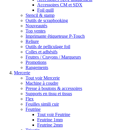
Accessoires CM et SDX
Foil quill
Stencil & stamp
Outils de scrapbooking
Nouveautés
Top ventes
Imprimante étiqueteuse P-Touch
Reliure
Outils de pelliculage foil
Colles et adhésifs
Feutres / Crayons / Marqueurs
Promotions
Rangements
Mercerie
Tout voir Mercerie
Machine à coudre
Presse à boutons & accessoires
Supports en tissu et tissus
Flex
Feuilles simili cuir
Feutrine
Tout voir Feutrine
Feutrine 1mm
Feutrine 2mm