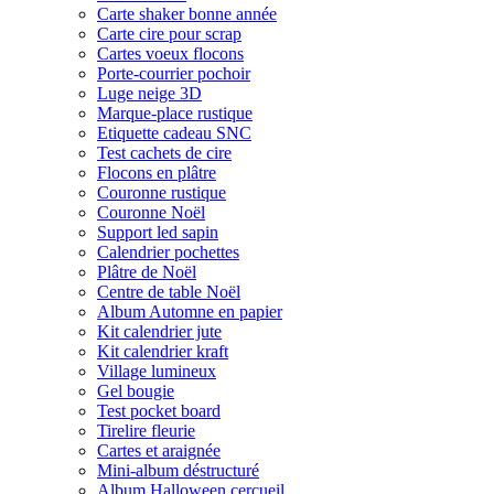
Carte shaker bonne année
Carte cire pour scrap
Cartes voeux flocons
Porte-courrier pochoir
Luge neige 3D
Marque-place rustique
Etiquette cadeau SNC
Test cachets de cire
Flocons en plâtre
Couronne rustique
Couronne Noël
Support led sapin
Calendrier pochettes
Plâtre de Noël
Centre de table Noël
Album Automne en papier
Kit calendrier jute
Kit calendrier kraft
Village lumineux
Gel bougie
Test pocket board
Tirelire fleurie
Cartes et araignée
Mini-album déstructuré
Album Halloween cercueil