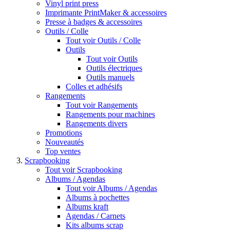
Vinyl print press
Imprimante PrintMaker & accessoires
Presse à badges & accessoires
Outils / Colle
Tout voir Outils / Colle
Outils
Tout voir Outils
Outils électriques
Outils manuels
Colles et adhésifs
Rangements
Tout voir Rangements
Rangements pour machines
Rangements divers
Promotions
Nouveautés
Top ventes
Scrapbooking
Tout voir Scrapbooking
Albums / Agendas
Tout voir Albums / Agendas
Albums à pochettes
Albums kraft
Agendas / Carnets
Kits albums scrap