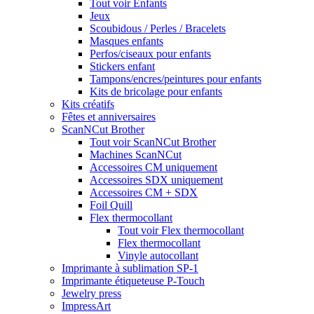
Tout voir Enfants
Jeux
Scoubidous / Perles / Bracelets
Masques enfants
Perfos/ciseaux pour enfants
Stickers enfant
Tampons/encres/peintures pour enfants
Kits de bricolage pour enfants
Kits créatifs
Fêtes et anniversaires
ScanNCut Brother
Tout voir ScanNCut Brother
Machines ScanNCut
Accessoires CM uniquement
Accessoires SDX uniquement
Accessoires CM + SDX
Foil Quill
Flex thermocollant
Tout voir Flex thermocollant
Flex thermocollant
Vinyle autocollant
Imprimante à sublimation SP-1
Imprimante étiqueteuse P-Touch
Jewelry press
ImpressArt