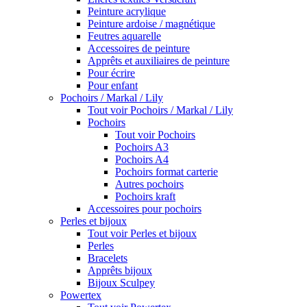
Peinture acrylique
Peinture ardoise / magnétique
Feutres aquarelle
Accessoires de peinture
Apprêts et auxiliaires de peinture
Pour écrire
Pour enfant
Pochoirs / Markal / Lily
Tout voir Pochoirs / Markal / Lily
Pochoirs
Tout voir Pochoirs
Pochoirs A3
Pochoirs A4
Pochoirs format carterie
Autres pochoirs
Pochoirs kraft
Accessoires pour pochoirs
Perles et bijoux
Tout voir Perles et bijoux
Perles
Bracelets
Apprêts bijoux
Bijoux Sculpey
Powertex