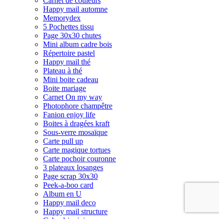
Carnet de couleurs
Happy mail automne
Memorydex
5 Pochettes tissu
Page 30x30 chutes
Mini album cadre bois
Répertoire pastel
Happy mail thé
Plateau à thé
Mini boite cadeau
Boite mariage
Carnet On my way
Photophore champêtre
Fanion enjoy life
Boites à dragées kraft
Sous-verre mosaïque
Carte pull up
Carte magique tortues
Carte pochoir couronne
3 plateaux losanges
Page scrap 30x30
Peek-a-boo card
Album en U
Happy mail deco
Happy mail structure