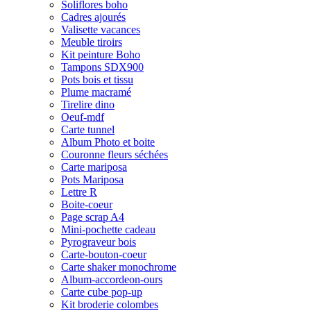
Soliflores boho
Cadres ajourés
Valisette vacances
Meuble tiroirs
Kit peinture Boho
Tampons SDX900
Pots bois et tissu
Plume macramé
Tirelire dino
Oeuf-mdf
Carte tunnel
Album Photo et boite
Couronne fleurs séchées
Carte mariposa
Pots Mariposa
Lettre R
Boite-coeur
Page scrap A4
Mini-pochette cadeau
Pyrograveur bois
Carte-bouton-coeur
Carte shaker monochrome
Album-accordeon-ours
Carte cube pop-up
Kit broderie colombes