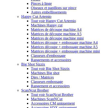
Pinces à linge
Oiseaux et papillons sur pince
Autres embellissements
Happy Cut Artemio
Tout voir Happy Cut Artemio
Machines Happy cut
Matrices de découpe machine A4
Matrices de découpe machine A5
Matrices de découpe machine mini
Matrices découpe + embossage machine A4
Matrices découpe + embossage machine A5
Matrices découpe + embossage machine mini
Classeurs d'embossage
Rangements et accessoires
Big Shot Sizzix
Tout voir Big Shot Sizzix
Machines Big shot
Dies / Matrices
Classeurs embossage
Rangement et accessoires
ScanNcut Brother
Tout voir ScanNcut Brother
Machines ScanNCut
Accessoires CM uniquement
Accessoires SDX uniquement