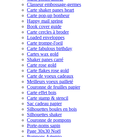
Classeur embossage-germes
Carte shaker panes heart
Carte pop-up bonheur
Happy mail spring
Book cover guide
Carte cercles à broder
Loaded enveloppes
Carte trompe-l'oeil
Carte fabulous birthday
Cartes wax gold
Shaker panes carré
Carte rose gold
Carte flakes rose gold
Carte de voeux cadeaux
Meilleurs voeux pailleté
Couronne de feuilles papier
Carte effet bois
Carte stamp & stencil
Sac cadeau papier
Silhouettes boules en bois
Silhouettes shaker
Couronne de pompons
Porte-noms sapin
Page 30x30 Noël
Pompons Artemio