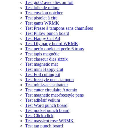
Test gp02 avec dies ou foil
Test toile de reliure
Test envelop notcher
Test pistolet à cire
Test gants WRMK
Test Presse à tampons sans charnières
Test Pillow punch board
Test Happy Cut A4
Test Diy party board WRMK
Test perfo onglet et perfo 6 trous
Test tapis magnétic
Test classeur dies sizzix
Test magnetic mat
Test mini-Happy Cut
Test Foil cutting kit
Test freestyle pen - tampon
Test mini-vac aspirateur
Test cutter circulaire Artemio
Test magnetic mat-freestyle pens
Test adhésif vellum
Test Word punch board
Test pocket punch board
Test Click-click
Test massicot rose WRMK
Test tag punch board