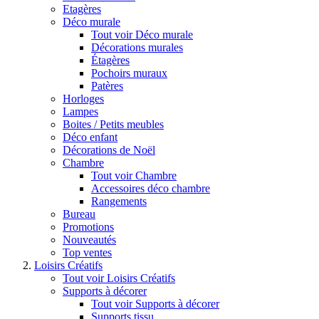
Etagères
Déco murale
Tout voir Déco murale
Décorations murales
Étagères
Pochoirs muraux
Patères
Horloges
Lampes
Boites / Petits meubles
Déco enfant
Décorations de Noël
Chambre
Tout voir Chambre
Accessoires déco chambre
Rangements
Bureau
Promotions
Nouveautés
Top ventes
Loisirs Créatifs
Tout voir Loisirs Créatifs
Supports à décorer
Tout voir Supports à décorer
Supports tissu