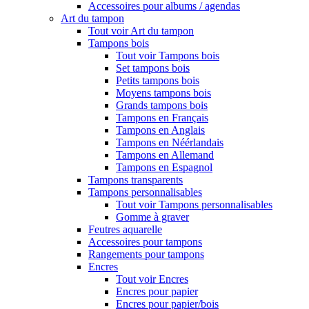
Accessoires pour albums / agendas
Art du tampon
Tout voir Art du tampon
Tampons bois
Tout voir Tampons bois
Set tampons bois
Petits tampons bois
Moyens tampons bois
Grands tampons bois
Tampons en Français
Tampons en Anglais
Tampons en Néérlandais
Tampons en Allemand
Tampons en Espagnol
Tampons transparents
Tampons personnalisables
Tout voir Tampons personnalisables
Gomme à graver
Feutres aquarelle
Accessoires pour tampons
Rangements pour tampons
Encres
Tout voir Encres
Encres pour papier
Encres pour papier/bois