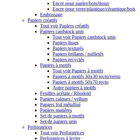
Encre pour papier/bois/tissus
Encre pour verre/plastique/céramique/bois
Embossage
Papiers créatifs
Tout voir Papiers créatifs
Papiers cardstock unis
Tout voir Papiers cardstock unis
Papiers lisses
Papiers texturés
Papiers brillants / pailletés
Papiers recyclés
Papiers à motifs
Tout voir Papiers à motifs
Papiers à motifs 30x30 recto/verso
Papiers à motifs 50x70 recto
Autre papiers à motifs
Feuilles acétate / Rhodoïd
Papiers calques / vellum
Papiers foil métallisé
Papiers matières
Set de papiers à motifs
Set de papiers unis
Perforatrices
Tout voir Perforatrices
Perforatrices à levier