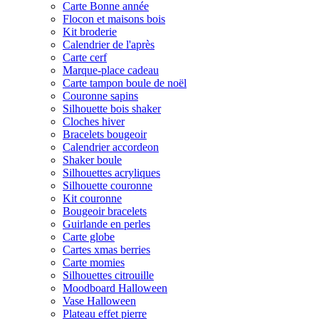
Carte Bonne année
Flocon et maisons bois
Kit broderie
Calendrier de l'après
Carte cerf
Marque-place cadeau
Carte tampon boule de noël
Couronne sapins
Silhouette bois shaker
Cloches hiver
Bracelets bougeoir
Calendrier accordeon
Shaker boule
Silhouettes acryliques
Silhouette couronne
Kit couronne
Bougeoir bracelets
Guirlande en perles
Carte globe
Cartes xmas berries
Carte momies
Silhouettes citrouille
Moodboard Halloween
Vase Halloween
Plateau effet pierre