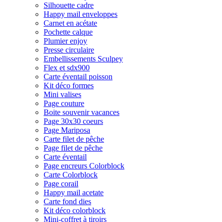
Silhouette cadre
Happy mail enveloppes
Carnet en acétate
Pochette calque
Plumier enjoy
Presse circulaire
Embellissements Sculpey
Flex et sdx900
Carte éventail poisson
Kit déco formes
Mini valises
Page couture
Boite souvenir vacances
Page 30x30 coeurs
Page Mariposa
Carte filet de pêche
Page filet de pêche
Carte éventail
Page encreurs Colorblock
Carte Colorblock
Page corail
Happy mail acetate
Carte fond dies
Kit déco colorblock
Mini-coffret à tiroirs