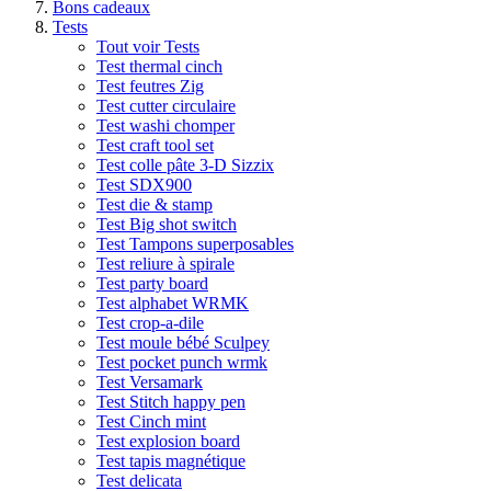
Bons cadeaux
Tests
Tout voir Tests
Test thermal cinch
Test feutres Zig
Test cutter circulaire
Test washi chomper
Test craft tool set
Test colle pâte 3-D Sizzix
Test SDX900
Test die & stamp
Test Big shot switch
Test Tampons superposables
Test reliure à spirale
Test party board
Test alphabet WRMK
Test crop-a-dile
Test moule bébé Sculpey
Test pocket punch wrmk
Test Versamark
Test Stitch happy pen
Test Cinch mint
Test explosion board
Test tapis magnétique
Test delicata