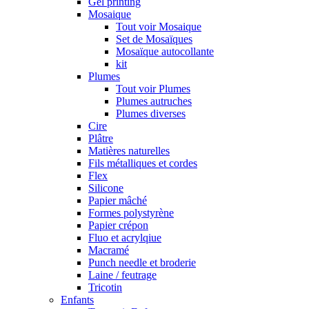
Gel printing
Mosaique
Tout voir Mosaique
Set de Mosaïques
Mosaïque autocollante
kit
Plumes
Tout voir Plumes
Plumes autruches
Plumes diverses
Cire
Plâtre
Matières naturelles
Fils métalliques et cordes
Flex
Silicone
Papier mâché
Formes polystyrène
Papier crépon
Fluo et acrylqiue
Macramé
Punch needle et broderie
Laine / feutrage
Tricotin
Enfants