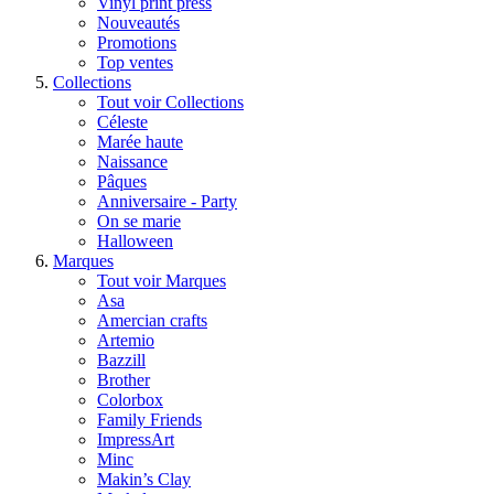
Vinyl print press
Nouveautés
Promotions
Top ventes
Collections
Tout voir Collections
Céleste
Marée haute
Naissance
Pâques
Anniversaire - Party
On se marie
Halloween
Marques
Tout voir Marques
Asa
Amercian crafts
Artemio
Bazzill
Brother
Colorbox
Family Friends
ImpressArt
Minc
Makin’s Clay