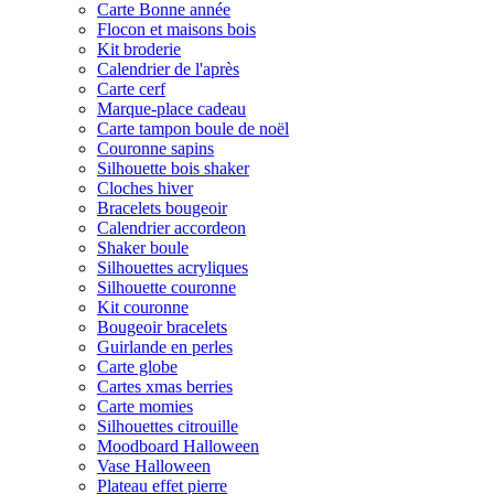
Carte Bonne année
Flocon et maisons bois
Kit broderie
Calendrier de l'après
Carte cerf
Marque-place cadeau
Carte tampon boule de noël
Couronne sapins
Silhouette bois shaker
Cloches hiver
Bracelets bougeoir
Calendrier accordeon
Shaker boule
Silhouettes acryliques
Silhouette couronne
Kit couronne
Bougeoir bracelets
Guirlande en perles
Carte globe
Cartes xmas berries
Carte momies
Silhouettes citrouille
Moodboard Halloween
Vase Halloween
Plateau effet pierre