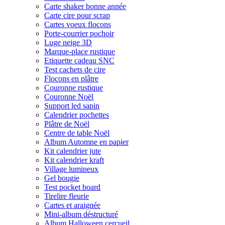
Carte shaker bonne année
Carte cire pour scrap
Cartes voeux flocons
Porte-courrier pochoir
Luge neige 3D
Marque-place rustique
Etiquette cadeau SNC
Test cachets de cire
Flocons en plâtre
Couronne rustique
Couronne Noël
Support led sapin
Calendrier pochettes
Plâtre de Noël
Centre de table Noël
Album Automne en papier
Kit calendrier jute
Kit calendrier kraft
Village lumineux
Gel bougie
Test pocket board
Tirelire fleurie
Cartes et araignée
Mini-album déstructuré
Album Halloween cercueil