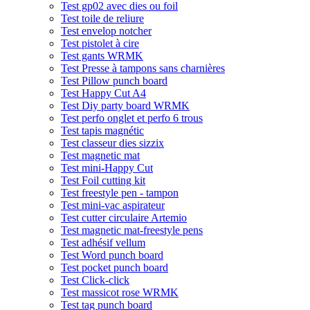
Test gp02 avec dies ou foil
Test toile de reliure
Test envelop notcher
Test pistolet à cire
Test gants WRMK
Test Presse à tampons sans charnières
Test Pillow punch board
Test Happy Cut A4
Test Diy party board WRMK
Test perfo onglet et perfo 6 trous
Test tapis magnétic
Test classeur dies sizzix
Test magnetic mat
Test mini-Happy Cut
Test Foil cutting kit
Test freestyle pen - tampon
Test mini-vac aspirateur
Test cutter circulaire Artemio
Test magnetic mat-freestyle pens
Test adhésif vellum
Test Word punch board
Test pocket punch board
Test Click-click
Test massicot rose WRMK
Test tag punch board