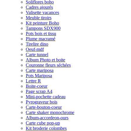
Soliflores boho
Cadres ajourés
Valisette vacances
Meuble tiroirs
Kit peinture Boho
Tampons SDX900
Pots bois et tissu
Plume macramé
Tirelire dino
Oeuf-mdf
Carte tunnel
Album Photo et boite
Couronne fleurs séchées
Carte mariposa
Pots Mariposa
Lettre R
Boite-coeur
Page scrap A4
Mini-pochette cadeau
Pyrograveur bois
Carte-bouton-coeur
Carte shaker monochrome
Album-accordeon-ours
Carte cube pop-up
Kit broderie colombes