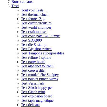
Bons cadeaux
Tests
Tout voir Tests
Test thermal cinch
Test feutres Zig
Test cutter circulaire
Test washi chomper
Test craft tool set
Test colle pâte 3-D Sizzix
Test SDX900
Test die & stamp
Test Big shot switch
Test Tampons superposables
Test reliure à spirale
Test party board
Test alphabet WRMK
Test crop-a-dile
Test moule bébé Sculpey
Test pocket punch wrmk
Test Versamark
Test Stitch happy pen
Test Cinch mint
Test explosion board
Test tapis magnétique
Test delicata