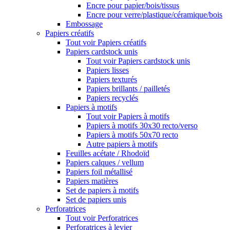
Encre pour papier/bois/tissus
Encre pour verre/plastique/céramique/bois
Embossage
Papiers créatifs
Tout voir Papiers créatifs
Papiers cardstock unis
Tout voir Papiers cardstock unis
Papiers lisses
Papiers texturés
Papiers brillants / pailletés
Papiers recyclés
Papiers à motifs
Tout voir Papiers à motifs
Papiers à motifs 30x30 recto/verso
Papiers à motifs 50x70 recto
Autre papiers à motifs
Feuilles acétate / Rhodoïd
Papiers calques / vellum
Papiers foil métallisé
Papiers matières
Set de papiers à motifs
Set de papiers unis
Perforatrices
Tout voir Perforatrices
Perforatrices à levier