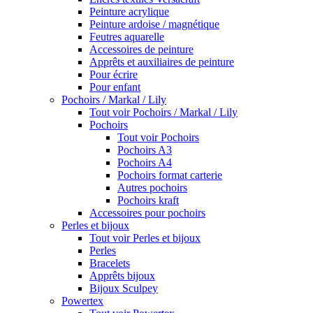
Peinture acrylique
Peinture ardoise / magnétique
Feutres aquarelle
Accessoires de peinture
Apprêts et auxiliaires de peinture
Pour écrire
Pour enfant
Pochoirs / Markal / Lily
Tout voir Pochoirs / Markal / Lily
Pochoirs
Tout voir Pochoirs
Pochoirs A3
Pochoirs A4
Pochoirs format carterie
Autres pochoirs
Pochoirs kraft
Accessoires pour pochoirs
Perles et bijoux
Tout voir Perles et bijoux
Perles
Bracelets
Apprêts bijoux
Bijoux Sculpey
Powertex