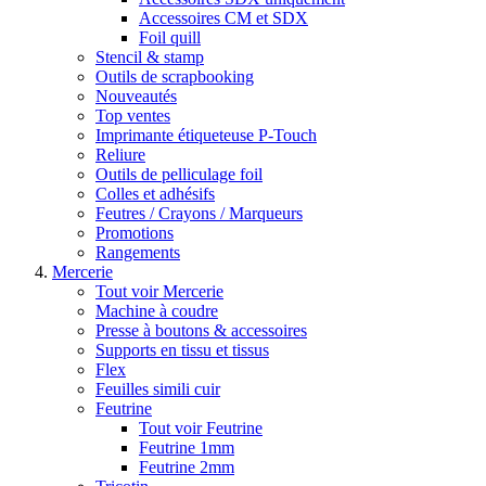
Accessoires CM et SDX
Foil quill
Stencil & stamp
Outils de scrapbooking
Nouveautés
Top ventes
Imprimante étiqueteuse P-Touch
Reliure
Outils de pelliculage foil
Colles et adhésifs
Feutres / Crayons / Marqueurs
Promotions
Rangements
Mercerie
Tout voir Mercerie
Machine à coudre
Presse à boutons & accessoires
Supports en tissu et tissus
Flex
Feuilles simili cuir
Feutrine
Tout voir Feutrine
Feutrine 1mm
Feutrine 2mm