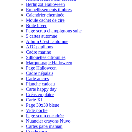
Berlingot Halloween
Embellissements timbres
Calendrier cheminée
Moule cachet de cire
Boite hiver
Page scrap champignons suite
5 cartes automne
Album C'est l'automne
ATC papillons
Cadre marine
Silhouettes citrouilles
Marque-page Halloween
Page Halloween
Cadre népalais
Carte ancres
Planche cadeau
Carte happy day
Créas en plâtre
Carte Xl
Page 30x30 bleue
Vide-poche
Page scrap encadrée
Nuancier crayons Nuvo
Cartes papa maman
Cercle rose