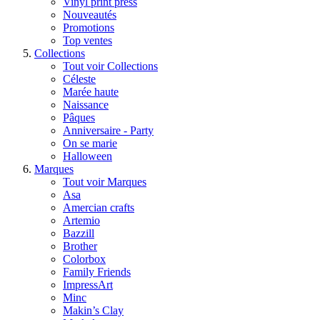
Vinyl print press
Nouveautés
Promotions
Top ventes
Collections
Tout voir Collections
Céleste
Marée haute
Naissance
Pâques
Anniversaire - Party
On se marie
Halloween
Marques
Tout voir Marques
Asa
Amercian crafts
Artemio
Bazzill
Brother
Colorbox
Family Friends
ImpressArt
Minc
Makin’s Clay