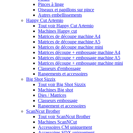
Pinces à linge
Oiseaux et papillons sur pince
Autres embellissements
Happy Cut Artemio
Tout voir Happy Cut Artemio
Machines Happy cut
Matrices de découpe machine A4
Matrices de découpe machine A5
Matrices de découpe machine mini
Matrices découpe + embossage machine A4
Matrices découpe + embossage machine A5
Matrices découpe + embossage machine mini
Classeurs d'embossage
Rangements et accessoires
Big Shot Sizzix
Tout voir Big Shot Sizzix
Machines Big shot
Dies / Matrices
Classeurs embossage
Rangement et accessoires
ScanNcut Brother
Tout voir ScanNcut Brother
Machines ScanNCut
Accessoires CM uniquement
Accessoires SDX uniquement