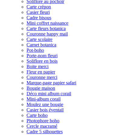
Soliflore au pochoir
Carte crépon
Casier fleuri
Cadre bisous
Mini coffret naissance
Carte fleurs botanica
Couronne happy mail
Carte scolaire
Carnet botanica
Pot-boho
Porte-nom fleuri
Soliflore en bois
Boite merci
Fleur en papier
Couronne merci
Marque-page papier safari
Bougie maison
Déco mini album corail
Mini-album corail
Moulez une bougie
Casier bois éventail
Carte boho
Photophore boho
Cercle macramé
Cadre 5 silhouettes