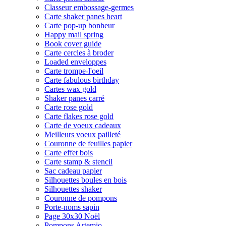
Classeur embossage-germes
Carte shaker panes heart
Carte pop-up bonheur
Happy mail spring
Book cover guide
Carte cercles à broder
Loaded enveloppes
Carte trompe-l'oeil
Carte fabulous birthday
Cartes wax gold
Shaker panes carré
Carte rose gold
Carte flakes rose gold
Carte de voeux cadeaux
Meilleurs voeux pailleté
Couronne de feuilles papier
Carte effet bois
Carte stamp & stencil
Sac cadeau papier
Silhouettes boules en bois
Silhouettes shaker
Couronne de pompons
Porte-noms sapin
Page 30x30 Noël
Pompons Artemio