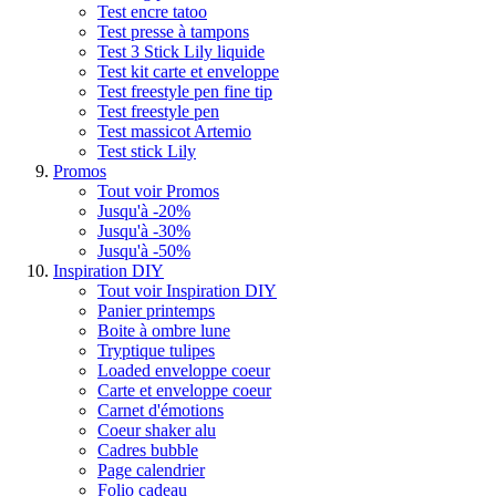
Test encre tatoo
Test presse à tampons
Test 3 Stick Lily liquide
Test kit carte et enveloppe
Test freestyle pen fine tip
Test freestyle pen
Test massicot Artemio
Test stick Lily
Promos
Tout voir Promos
Jusqu'à -20%
Jusqu'à -30%
Jusqu'à -50%
Inspiration DIY
Tout voir Inspiration DIY
Panier printemps
Boite à ombre lune
Tryptique tulipes
Loaded enveloppe coeur
Carte et enveloppe coeur
Carnet d'émotions
Coeur shaker alu
Cadres bubble
Page calendrier
Folio cadeau