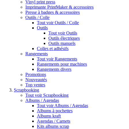
Vinyl print press
Imprimante PrintMaker & accessoires
Presse à badges & accessoires
Outils / Colle
Tout voir Outils / Colle
Outils
Tout voir Outils
Outils électriques
Outils manuels
Colles et adhésifs
Rangements
Tout voir Rangements
Rangements pour machines
Rangements divers
Promotions
Nouveautés
Top ventes
Scrapbooking
Tout voir Scrapbooking
Albums / Agendas
Tout voir Albums / Agendas
Albums à pochettes
Albums kraft
Agendas / Carnets
Kits albums scrap