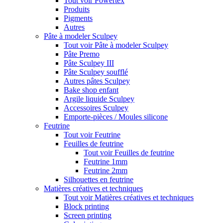
Tout voir Powertex
Produits
Pigments
Autres
Pâte à modeler Sculpey
Tout voir Pâte à modeler Sculpey
Pâte Premo
Pâte Sculpey III
Pâte Sculpey soufflé
Autres pâtes Sculpey
Bake shop enfant
Argile liquide Sculpey
Accessoires Sculpey
Emporte-pièces / Moules silicone
Feutrine
Tout voir Feutrine
Feuilles de feutrine
Tout voir Feuilles de feutrine
Feutrine 1mm
Feutrine 2mm
Silhouettes en feutrine
Matières créatives et techniques
Tout voir Matières créatives et techniques
Block printing
Screen printing