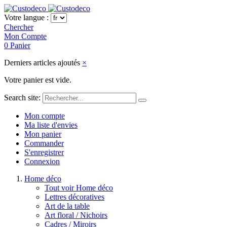
Votre langue :
Chercher
Mon Compte
0
Panier
Derniers articles ajoutés
×
Votre panier est vide.
Search site:
Mon compte
Ma liste d'envies
Mon panier
Commander
S'enregistrer
Connexion
Home déco
Tout voir Home déco
Lettres décoratives
Art de la table
Art floral / Nichoirs
Cadres / Miroirs