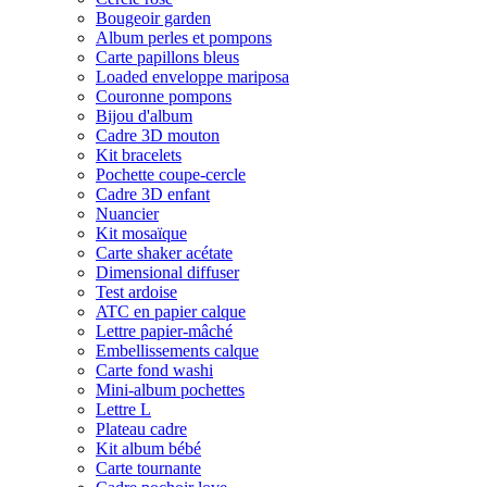
Bougeoir garden
Album perles et pompons
Carte papillons bleus
Loaded enveloppe mariposa
Couronne pompons
Bijou d'album
Cadre 3D mouton
Kit bracelets
Pochette coupe-cercle
Cadre 3D enfant
Nuancier
Kit mosaïque
Carte shaker acétate
Dimensional diffuser
Test ardoise
ATC en papier calque
Lettre papier-mâché
Embellissements calque
Carte fond washi
Mini-album pochettes
Lettre L
Plateau cadre
Kit album bébé
Carte tournante