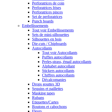
Perforatrices de coin
Perforatrices frises
Perforatrices pinces
Set de perforatrices
Punch boards
Embellissements
Tout voir Embellissements
Sets de mini-silhouettes
Silhouettes en bois
Die-cuts / Chipboards
Autocollants
Tout voir Autocollants
Puffies autocollants
Perles,strass, émail autocollants
Alphabet autocollant
Stickers autocollants
Chiffres autocollants
Décalcomanies
Drops gouttes 3D
Sequins et paillettes
Masking tapes
Rubans
Etiquettes/Cartes
Boutons et cabochons
Fleurs