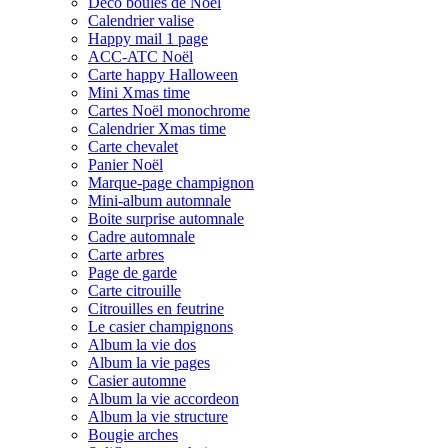
Déco boules de Noël
Calendrier valise
Happy mail 1 page
ACC-ATC Noël
Carte happy Halloween
Mini Xmas time
Cartes Noël monochrome
Calendrier Xmas time
Carte chevalet
Panier Noël
Marque-page champignon
Mini-album automnale
Boite surprise automnale
Cadre automnale
Carte arbres
Page de garde
Carte citrouille
Citrouilles en feutrine
Le casier champignons
Album la vie dos
Album la vie pages
Casier automne
Album la vie accordeon
Album la vie structure
Bougie arches