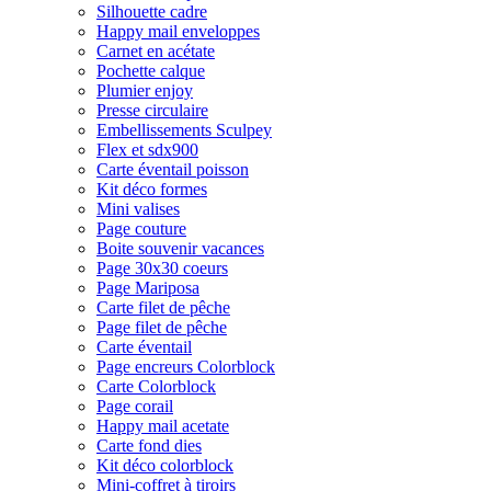
Silhouette cadre
Happy mail enveloppes
Carnet en acétate
Pochette calque
Plumier enjoy
Presse circulaire
Embellissements Sculpey
Flex et sdx900
Carte éventail poisson
Kit déco formes
Mini valises
Page couture
Boite souvenir vacances
Page 30x30 coeurs
Page Mariposa
Carte filet de pêche
Page filet de pêche
Carte éventail
Page encreurs Colorblock
Carte Colorblock
Page corail
Happy mail acetate
Carte fond dies
Kit déco colorblock
Mini-coffret à tiroirs