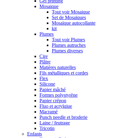
Gel printing
Mosaique
Tout voir Mosaique
Set de Mosaïques
Mosaïque autocollante
kit
Plumes
Tout voir Plumes
Plumes autruches
Plumes diverses
Cire
Plâtre
Matières naturelles
Fils métalliques et cordes
Flex
Silicone
Papier mâché
Formes polystyrène
Papier crépon
Fluo et acrylqiue
Macramé
Punch needle et broderie
Laine / feutrage
Tricotin
Enfants