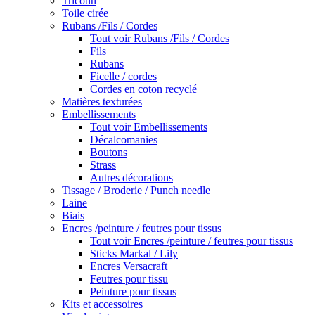
Tricotin
Toile cirée
Rubans /Fils / Cordes
Tout voir Rubans /Fils / Cordes
Fils
Rubans
Ficelle / cordes
Cordes en coton recyclé
Matières texturées
Embellissements
Tout voir Embellissements
Décalcomanies
Boutons
Strass
Autres décorations
Tissage / Broderie / Punch needle
Laine
Biais
Encres /peinture / feutres pour tissus
Tout voir Encres /peinture / feutres pour tissus
Sticks Markal / Lily
Encres Versacraft
Feutres pour tissu
Peinture pour tissus
Kits et accessoires