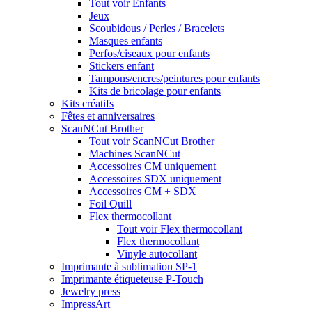
Tout voir Enfants
Jeux
Scoubidous / Perles / Bracelets
Masques enfants
Perfos/ciseaux pour enfants
Stickers enfant
Tampons/encres/peintures pour enfants
Kits de bricolage pour enfants
Kits créatifs
Fêtes et anniversaires
ScanNCut Brother
Tout voir ScanNCut Brother
Machines ScanNCut
Accessoires CM uniquement
Accessoires SDX uniquement
Accessoires CM + SDX
Foil Quill
Flex thermocollant
Tout voir Flex thermocollant
Flex thermocollant
Vinyle autocollant
Imprimante à sublimation SP-1
Imprimante étiqueteuse P-Touch
Jewelry press
ImpressArt