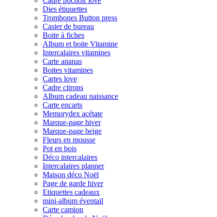
Cadre pochoir love
Dies étiquettes
Trombones Button press
Casier de bureau
Boite à fiches
Album et boite Vitamine
Intercalaires vitamines
Carte ananas
Boites vitamines
Cartes love
Cadre citrons
Album cadeau naissance
Carte encarts
Memorydex acétate
Marque-page hiver
Marque-page beige
Fleurs en mousse
Pot en bois
Déco intercalaires
Intercalaires planner
Maison déco Noël
Page de garde hiver
Etiquettes cadeaux
mini-album éventail
Carte camion