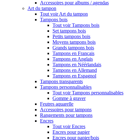
Accessoires pour albums / agendas
Art du tampon
Tout voir Art du tampon
Tampons bois
Tout voir Tampons bois
Set tampons bois
Petits tampons bois
Moyens tampons bois
Grands tampons bois
Tampons en Français
Tampons en Anglais
Tampons en Néérlandais
Tampons en Allemand
Tampons en Espagnol
Tampons transparents
Tampons personnalisables
Tout voir Tampons personnalisables
Gomme à graver
Feutres aquarelle
Accessoires pour tampons
Rangements pour tampons
Encres
Tout voir Encres
Encres pour papier
Encres pour papier/bois