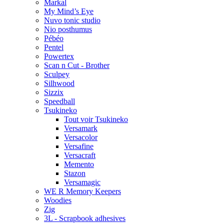
Markal
My Mind’s Eye
Nuvo tonic studio
Nio posthumus
Pébéo
Pentel
Powertex
Scan n Cut - Brother
Sculpey
Silhwood
Sizzix
Speedball
Tsukineko
Tout voir Tsukineko
Versamark
Versacolor
Versafine
Versacraft
Memento
Stazon
Versamagic
WE R Memory Keepers
Woodies
Zig
3L - Scrapbook adhesives