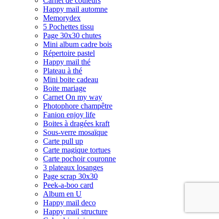
Carnet de couleurs
Happy mail automne
Memorydex
5 Pochettes tissu
Page 30x30 chutes
Mini album cadre bois
Répertoire pastel
Happy mail thé
Plateau à thé
Mini boite cadeau
Boite mariage
Carnet On my way
Photophore champêtre
Fanion enjoy life
Boites à dragées kraft
Sous-verre mosaïque
Carte pull up
Carte magique tortues
Carte pochoir couronne
3 plateaux losanges
Page scrap 30x30
Peek-a-boo card
Album en U
Happy mail deco
Happy mail structure