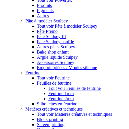
Tout voir Powertex
Produits
Pigments
Autres
Pâte à modeler Sculpey
Tout voir Pâte à modeler Sculpey
Pâte Premo
Pâte Sculpey III
Pâte Sculpey soufflé
Autres pâtes Sculpey
Bake shop enfant
Argile liquide Sculpey
Accessoires Sculpey
Emporte-pièces / Moules silicone
Feutrine
Tout voir Feutrine
Feuilles de feutrine
Tout voir Feuilles de feutrine
Feutrine 1mm
Feutrine 2mm
Silhouettes en feutrine
Matières créatives et techniques
Tout voir Matières créatives et techniques
Block printing
Screen printing