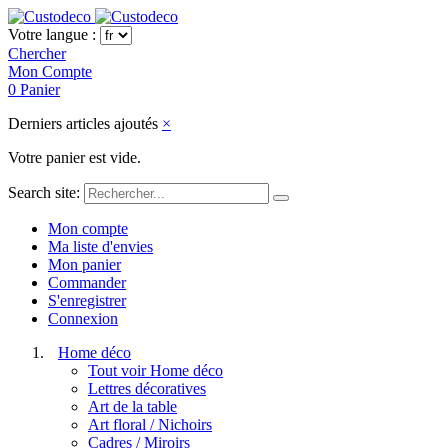
Votre langue :
Chercher
Mon Compte
0
Panier
Derniers articles ajoutés
×
Votre panier est vide.
Search site:
Mon compte
Ma liste d'envies
Mon panier
Commander
S'enregistrer
Connexion
Home déco
Tout voir Home déco
Lettres décoratives
Art de la table
Art floral / Nichoirs
Cadres / Miroirs