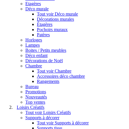
Etagères
Déco murale
Tout voir Déco murale
Décorations murales
Étagères
Pochoirs muraux
Patères
Horloges
Lampes
Boites / Petits meubles
Déco enfant
Décorations de Noël
Chambre
Tout voir Chambre
Accessoires déco chambre
Rangements
Bureau
Promotions
Nouveautés
Top ventes
Loisirs Créatifs
Tout voir Loisirs Créatifs
Supports à décorer
Tout voir Supports à décorer
Supports tissu