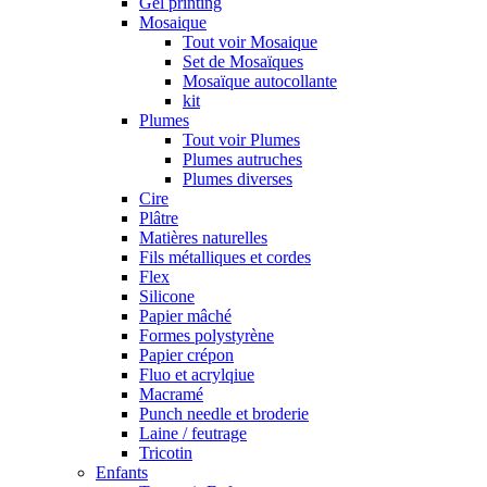
Gel printing
Mosaique
Tout voir Mosaique
Set de Mosaïques
Mosaïque autocollante
kit
Plumes
Tout voir Plumes
Plumes autruches
Plumes diverses
Cire
Plâtre
Matières naturelles
Fils métalliques et cordes
Flex
Silicone
Papier mâché
Formes polystyrène
Papier crépon
Fluo et acrylqiue
Macramé
Punch needle et broderie
Laine / feutrage
Tricotin
Enfants