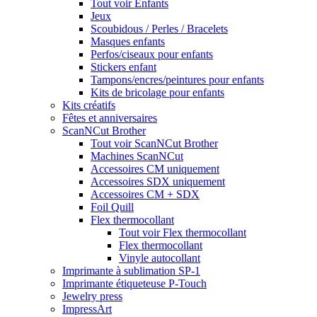
Tout voir Enfants
Jeux
Scoubidous / Perles / Bracelets
Masques enfants
Perfos/ciseaux pour enfants
Stickers enfant
Tampons/encres/peintures pour enfants
Kits de bricolage pour enfants
Kits créatifs
Fêtes et anniversaires
ScanNCut Brother
Tout voir ScanNCut Brother
Machines ScanNCut
Accessoires CM uniquement
Accessoires SDX uniquement
Accessoires CM + SDX
Foil Quill
Flex thermocollant
Tout voir Flex thermocollant
Flex thermocollant
Vinyle autocollant
Imprimante à sublimation SP-1
Imprimante étiqueteuse P-Touch
Jewelry press
ImpressArt