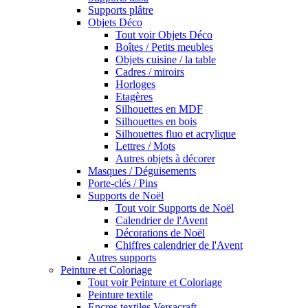
Supports plâtre
Objets Déco
Tout voir Objets Déco
Boîtes / Petits meubles
Objets cuisine / la table
Cadres / miroirs
Horloges
Etagères
Silhouettes en MDF
Silhouettes en bois
Silhouettes fluo et acrylique
Lettres / Mots
Autres objets à décorer
Masques / Déguisements
Porte-clés / Pins
Supports de Noël
Tout voir Supports de Noël
Calendrier de l'Avent
Décorations de Noël
Chiffres calendrier de l'Avent
Autres supports
Peinture et Coloriage
Tout voir Peinture et Coloriage
Peinture textile
Encres textiles Versacraft