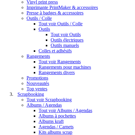
Vinyl print press
Imprimante PrintMaker & accessoires
Presse à badges & accessoires
Outils / Colle
Tout voir Outils / Colle
Outils
Tout voir Outils
Outils électriques
Outils manuels
Colles et adhésifs
Rangements
Tout voir Rangements
Rangements pour machines
Rangements divers
Promotions
Nouveautés
Top ventes
Scrapbooking
Tout voir Scrapbooking
Albums / Agendas
Tout voir Albums / Agendas
Albums à pochettes
Albums kraft
Agendas / Carnets
Kits albums scrap