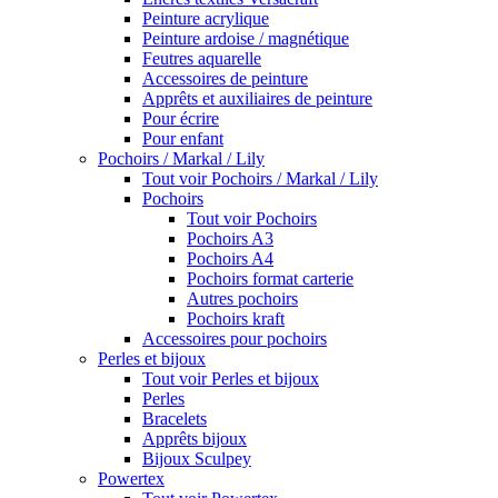
Peinture acrylique
Peinture ardoise / magnétique
Feutres aquarelle
Accessoires de peinture
Apprêts et auxiliaires de peinture
Pour écrire
Pour enfant
Pochoirs / Markal / Lily
Tout voir Pochoirs / Markal / Lily
Pochoirs
Tout voir Pochoirs
Pochoirs A3
Pochoirs A4
Pochoirs format carterie
Autres pochoirs
Pochoirs kraft
Accessoires pour pochoirs
Perles et bijoux
Tout voir Perles et bijoux
Perles
Bracelets
Apprêts bijoux
Bijoux Sculpey
Powertex