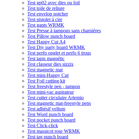
Test gp02 avec dies ou foil
Test toile de reliure
Test envelop notcher
Test pistolet à cire
Test gants WRMK
Test Presse à tampons sans charnières
Test Pillow punch board
Test Happy Cut A4
Test Diy party board WRMK
Test perfo onglet et perfo 6 trous
Test tapis magnétic
Test classeur dies sizzix
Test magnetic mat
Test mini-Happy Cut
Test Foil cutting kit
Test freestyle pen - tampon
Test mini-vac aspirateur
Test cutter circulaire Artemio
Test magnetic mat-freestyle pens
Test adhésif vellum
Test Word punch board
Test pocket punch board
Test Click-click
Test massicot rose WRMK
Test tag punch board