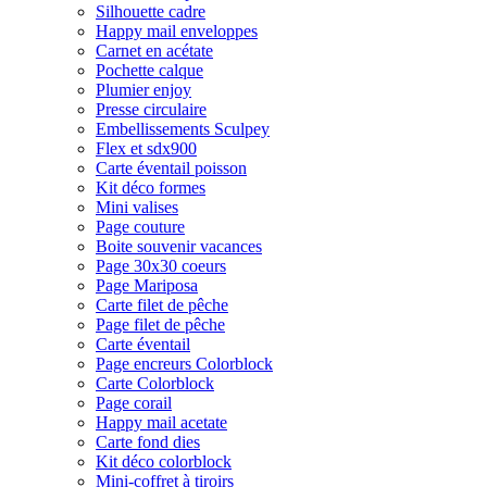
Silhouette cadre
Happy mail enveloppes
Carnet en acétate
Pochette calque
Plumier enjoy
Presse circulaire
Embellissements Sculpey
Flex et sdx900
Carte éventail poisson
Kit déco formes
Mini valises
Page couture
Boite souvenir vacances
Page 30x30 coeurs
Page Mariposa
Carte filet de pêche
Page filet de pêche
Carte éventail
Page encreurs Colorblock
Carte Colorblock
Page corail
Happy mail acetate
Carte fond dies
Kit déco colorblock
Mini-coffret à tiroirs