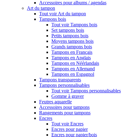
Accessoires pour albums / agendas
Art du tampon
Tout voir Art du tampon
Tampons bois
Tout voir Tampons bois
Set tampons bois
Petits tampons bois
Moyens tampons bois
Grands tampons bois
Tampons en Français
Tampons en Anglais
Tampons en Néérlandais
Tampons en Allemand
Tampons en Espagnol
Tampons transparents
Tampons personnalisables
Tout voir Tampons personnalisables
Gomme à graver
Feutres aquarelle
Accessoires pour tampons
Rangements pour tampons
Encres
Tout voir Encres
Encres pour papier
Encres pour papier/bois