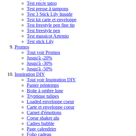
Test encre tatoo
Test presse à tampons
Test 3 Stick Lily liquide
Test kit carte et enveloppe
Test freestyle pen fine tip
Test freestyle pen
Test massicot Artemio
Test stick Lily
Promos
Tout voir Promos
Jusqu'à -20%
Jusqu'à -30%
Jusqu'à -50%
Inspiration DIY
Tout voir Inspiration DIY
Panier printemps
Boite à ombre lune
Tryptique tulipes
Loaded enveloppe coeur
Carte et enveloppe coeur
Carnet d'émotions
Coeur shaker alu
Cadres bubble
Page calendrier
Folio cadeau