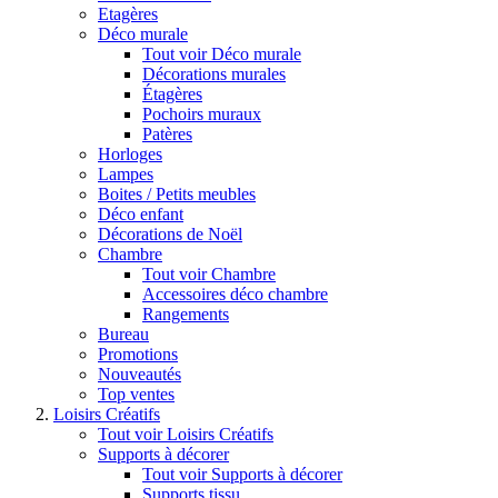
Etagères
Déco murale
Tout voir Déco murale
Décorations murales
Étagères
Pochoirs muraux
Patères
Horloges
Lampes
Boites / Petits meubles
Déco enfant
Décorations de Noël
Chambre
Tout voir Chambre
Accessoires déco chambre
Rangements
Bureau
Promotions
Nouveautés
Top ventes
Loisirs Créatifs
Tout voir Loisirs Créatifs
Supports à décorer
Tout voir Supports à décorer
Supports tissu