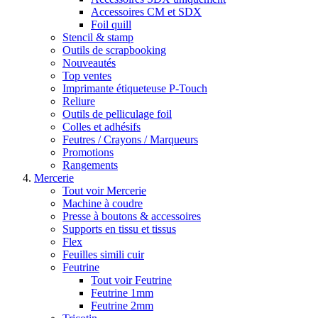
Accessoires CM et SDX
Foil quill
Stencil & stamp
Outils de scrapbooking
Nouveautés
Top ventes
Imprimante étiqueteuse P-Touch
Reliure
Outils de pelliculage foil
Colles et adhésifs
Feutres / Crayons / Marqueurs
Promotions
Rangements
Mercerie
Tout voir Mercerie
Machine à coudre
Presse à boutons & accessoires
Supports en tissu et tissus
Flex
Feuilles simili cuir
Feutrine
Tout voir Feutrine
Feutrine 1mm
Feutrine 2mm