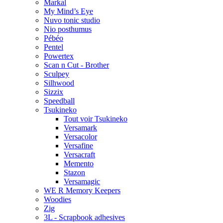
Markal
My Mind’s Eye
Nuvo tonic studio
Nio posthumus
Pébéo
Pentel
Powertex
Scan n Cut - Brother
Sculpey
Silhwood
Sizzix
Speedball
Tsukineko
Tout voir Tsukineko
Versamark
Versacolor
Versafine
Versacraft
Memento
Stazon
Versamagic
WE R Memory Keepers
Woodies
Zig
3L - Scrapbook adhesives