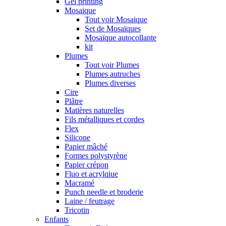
Gel printing
Mosaique
Tout voir Mosaique
Set de Mosaïques
Mosaïque autocollante
kit
Plumes
Tout voir Plumes
Plumes autruches
Plumes diverses
Cire
Plâtre
Matières naturelles
Fils métalliques et cordes
Flex
Silicone
Papier mâché
Formes polystyrène
Papier crépon
Fluo et acrylqiue
Macramé
Punch needle et broderie
Laine / feutrage
Tricotin
Enfants