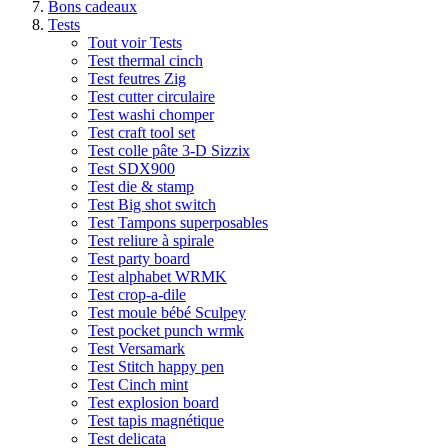
Bons cadeaux
Tests
Tout voir Tests
Test thermal cinch
Test feutres Zig
Test cutter circulaire
Test washi chomper
Test craft tool set
Test colle pâte 3-D Sizzix
Test SDX900
Test die & stamp
Test Big shot switch
Test Tampons superposables
Test reliure à spirale
Test party board
Test alphabet WRMK
Test crop-a-dile
Test moule bébé Sculpey
Test pocket punch wrmk
Test Versamark
Test Stitch happy pen
Test Cinch mint
Test explosion board
Test tapis magnétique
Test delicata