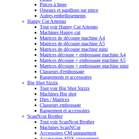
Pinces à linge
Oiseaux et papillons sur pince
Autres embellissements
Happy Cut Artemio
Tout voir Happy Cut Artemio
Machines Happy cut
Matrices de découpe machine A4
Matrices de découpe machine A5
Matrices de découpe machine mini
Matrices découpe + embossage machine A4
Matrices découpe + embossage machine A5
Matrices découpe + embossage machine mini
Classeurs d'embossage
Rangements et accessoires
Big Shot Sizzix
Tout voir Big Shot Sizzix
Machines Big shot
Dies / Matrices
Classeurs embossage
Rangement et accessoires
ScanNcut Brother
Tout voir ScanNcut Brother
Machines ScanNCut
Accessoires CM uniquement
Accessoires SDX uniquement