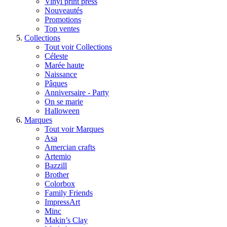
Vinyl print press
Nouveautés
Promotions
Top ventes
Collections
Tout voir Collections
Céleste
Marée haute
Naissance
Pâques
Anniversaire - Party
On se marie
Halloween
Marques
Tout voir Marques
Asa
Amercian crafts
Artemio
Bazzill
Brother
Colorbox
Family Friends
ImpressArt
Minc
Makin’s Clay