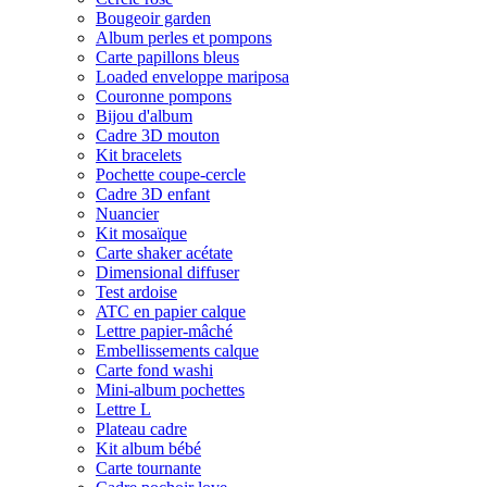
Bougeoir garden
Album perles et pompons
Carte papillons bleus
Loaded enveloppe mariposa
Couronne pompons
Bijou d'album
Cadre 3D mouton
Kit bracelets
Pochette coupe-cercle
Cadre 3D enfant
Nuancier
Kit mosaïque
Carte shaker acétate
Dimensional diffuser
Test ardoise
ATC en papier calque
Lettre papier-mâché
Embellissements calque
Carte fond washi
Mini-album pochettes
Lettre L
Plateau cadre
Kit album bébé
Carte tournante