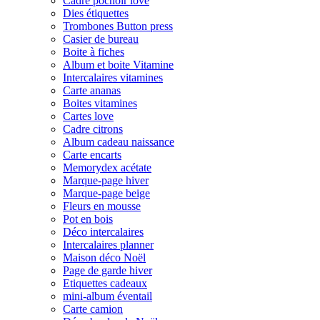
Cadre pochoir love
Dies étiquettes
Trombones Button press
Casier de bureau
Boite à fiches
Album et boite Vitamine
Intercalaires vitamines
Carte ananas
Boites vitamines
Cartes love
Cadre citrons
Album cadeau naissance
Carte encarts
Memorydex acétate
Marque-page hiver
Marque-page beige
Fleurs en mousse
Pot en bois
Déco intercalaires
Intercalaires planner
Maison déco Noël
Page de garde hiver
Etiquettes cadeaux
mini-album éventail
Carte camion