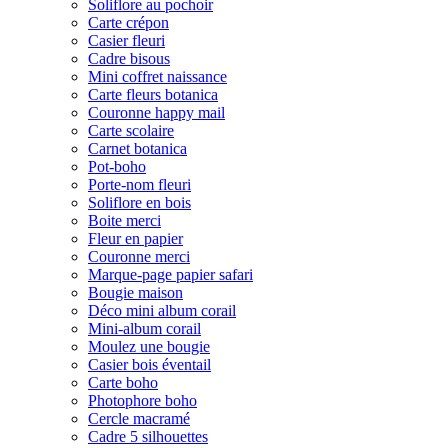
Soliflore au pochoir
Carte crépon
Casier fleuri
Cadre bisous
Mini coffret naissance
Carte fleurs botanica
Couronne happy mail
Carte scolaire
Carnet botanica
Pot-boho
Porte-nom fleuri
Soliflore en bois
Boite merci
Fleur en papier
Couronne merci
Marque-page papier safari
Bougie maison
Déco mini album corail
Mini-album corail
Moulez une bougie
Casier bois éventail
Carte boho
Photophore boho
Cercle macramé
Cadre 5 silhouettes