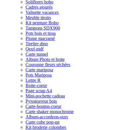
Soliflores boho
Cadres ajourés
Valisette vacances
Meuble tiroirs
Kit peinture Boho
Tampons SDX900
Pots bois et tissu
Plume macramé
Tirelire dino
Oeuf-mdf
Carte tunnel
Album Photo et boite
Couronne fleurs séchées
Carte mariposa
Pots Mariposa
Lettre R
Boite-coeur
Page scrap A4
Mini-pochette cadeau
Pyrograveur bois
Carte-bouton-coeur
Carte shaker monochrome
Album-accordeon-ours
Carte cube pop-up
Kit broderie colombes