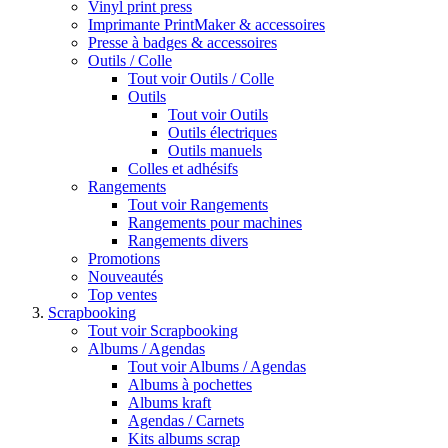
Vinyl print press
Imprimante PrintMaker & accessoires
Presse à badges & accessoires
Outils / Colle
Tout voir Outils / Colle
Outils
Tout voir Outils
Outils électriques
Outils manuels
Colles et adhésifs
Rangements
Tout voir Rangements
Rangements pour machines
Rangements divers
Promotions
Nouveautés
Top ventes
Scrapbooking
Tout voir Scrapbooking
Albums / Agendas
Tout voir Albums / Agendas
Albums à pochettes
Albums kraft
Agendas / Carnets
Kits albums scrap