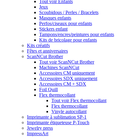
Tout voir Enfants
Jeux
Scoubidous / Perles / Bracelets
Masques enfants
Perfos/ciseaux pour enfants
Stickers enfant
Tampons/encres/peintures pour enfants
Kits de bricolage pour enfants
Kits créatifs
Fêtes et anniversaires
ScanNCut Brother
Tout voir ScanNCut Brother
Machines ScanNCut
Accessoires CM uniquement
Accessoires SDX uniquement
Accessoires CM + SDX
Foil Quill
Flex thermocollant
Tout voir Flex thermocollant
Flex thermocollant
Vinyle autocollant
Imprimante à sublimation SP-1
Imprimante étiqueteuse P-Touch
Jewelry press
ImpressArt