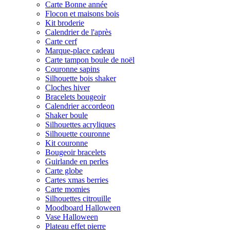
Carte Bonne année
Flocon et maisons bois
Kit broderie
Calendrier de l'après
Carte cerf
Marque-place cadeau
Carte tampon boule de noël
Couronne sapins
Silhouette bois shaker
Cloches hiver
Bracelets bougeoir
Calendrier accordeon
Shaker boule
Silhouettes acryliques
Silhouette couronne
Kit couronne
Bougeoir bracelets
Guirlande en perles
Carte globe
Cartes xmas berries
Carte momies
Silhouettes citrouille
Moodboard Halloween
Vase Halloween
Plateau effet pierre