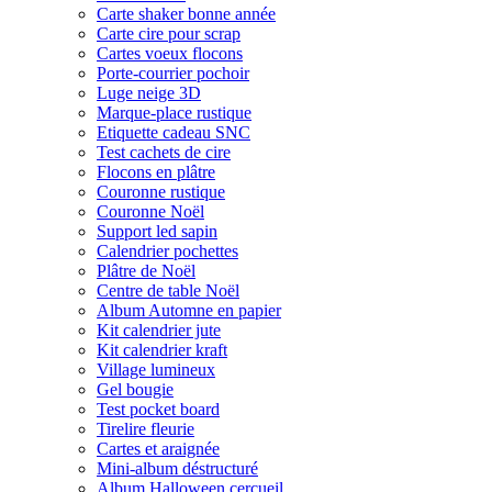
Carte shaker bonne année
Carte cire pour scrap
Cartes voeux flocons
Porte-courrier pochoir
Luge neige 3D
Marque-place rustique
Etiquette cadeau SNC
Test cachets de cire
Flocons en plâtre
Couronne rustique
Couronne Noël
Support led sapin
Calendrier pochettes
Plâtre de Noël
Centre de table Noël
Album Automne en papier
Kit calendrier jute
Kit calendrier kraft
Village lumineux
Gel bougie
Test pocket board
Tirelire fleurie
Cartes et araignée
Mini-album déstructuré
Album Halloween cercueil