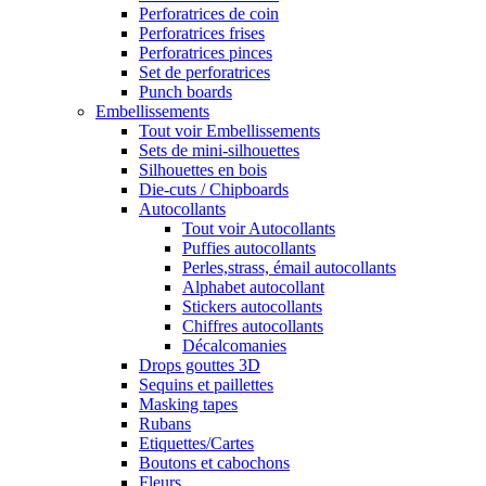
Perforatrices de coin
Perforatrices frises
Perforatrices pinces
Set de perforatrices
Punch boards
Embellissements
Tout voir Embellissements
Sets de mini-silhouettes
Silhouettes en bois
Die-cuts / Chipboards
Autocollants
Tout voir Autocollants
Puffies autocollants
Perles,strass, émail autocollants
Alphabet autocollant
Stickers autocollants
Chiffres autocollants
Décalcomanies
Drops gouttes 3D
Sequins et paillettes
Masking tapes
Rubans
Etiquettes/Cartes
Boutons et cabochons
Fleurs