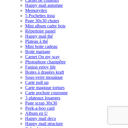
Carnet de couleurs
Happy mail automne
Memorydex
5 Pochettes tissu
Page 30x30 chutes
Mini album cadre bois
Répertoire pastel
Happy mail thé
Plateau à thé
Mini boite cadeau
Boite mariage
Carnet On my way
Photophore champêtre
Fanion enjoy life
Boites à dragées kraft
Sous-verre mosaïque
Carte pull up
Carte magique tortues
Carte pochoir couronne
3 plateaux losanges
Page scrap 30x30
Peek-a-boo card
Album en U
Happy mail deco
Happy mail structure