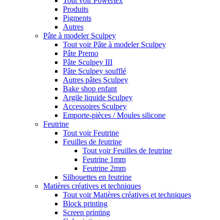
Tout voir Powertex
Produits
Pigments
Autres
Pâte à modeler Sculpey
Tout voir Pâte à modeler Sculpey
Pâte Premo
Pâte Sculpey III
Pâte Sculpey soufflé
Autres pâtes Sculpey
Bake shop enfant
Argile liquide Sculpey
Accessoires Sculpey
Emporte-pièces / Moules silicone
Feutrine
Tout voir Feutrine
Feuilles de feutrine
Tout voir Feuilles de feutrine
Feutrine 1mm
Feutrine 2mm
Silhouettes en feutrine
Matières créatives et techniques
Tout voir Matières créatives et techniques
Block printing
Screen printing