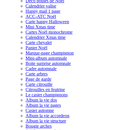
Déco boules de Noël
Calendrier valise
Happy mail 1 page
ACC-ATC Noël
Carte happy Halloween
Mini Xmas time
Cartes Noël monochrome
Calendrier Xmas time
Carte chevalet
Panier Noël
Marque-page champignon
Mini-album automnale
Boite surprise automnale
Cadre automnale
Carte arbres
Page de garde
Carte citrouille
Citrouilles en feutrine
Le casier champignons
Album la vie dos
Album la vie pages
Casier automne
Album la vie accordeon
Album la vie structure
Bougie arches