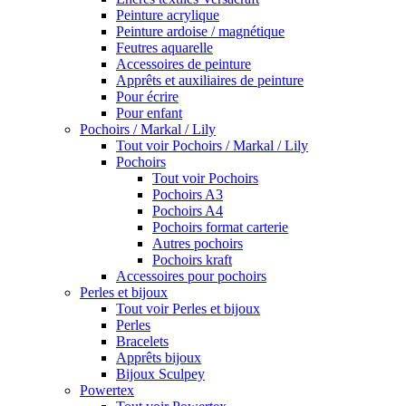
Peinture acrylique
Peinture ardoise / magnétique
Feutres aquarelle
Accessoires de peinture
Apprêts et auxiliaires de peinture
Pour écrire
Pour enfant
Pochoirs / Markal / Lily
Tout voir Pochoirs / Markal / Lily
Pochoirs
Tout voir Pochoirs
Pochoirs A3
Pochoirs A4
Pochoirs format carterie
Autres pochoirs
Pochoirs kraft
Accessoires pour pochoirs
Perles et bijoux
Tout voir Perles et bijoux
Perles
Bracelets
Apprêts bijoux
Bijoux Sculpey
Powertex