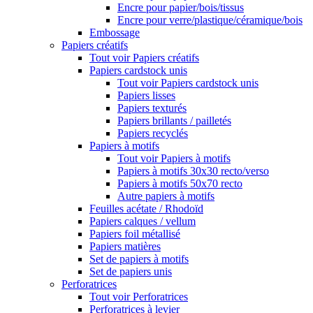
Encre pour papier/bois/tissus
Encre pour verre/plastique/céramique/bois
Embossage
Papiers créatifs
Tout voir Papiers créatifs
Papiers cardstock unis
Tout voir Papiers cardstock unis
Papiers lisses
Papiers texturés
Papiers brillants / pailletés
Papiers recyclés
Papiers à motifs
Tout voir Papiers à motifs
Papiers à motifs 30x30 recto/verso
Papiers à motifs 50x70 recto
Autre papiers à motifs
Feuilles acétate / Rhodoïd
Papiers calques / vellum
Papiers foil métallisé
Papiers matières
Set de papiers à motifs
Set de papiers unis
Perforatrices
Tout voir Perforatrices
Perforatrices à levier