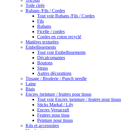
Tricotin
Toile cirée
Rubans /Fils / Cordes
Tout voir Rubans /Fils / Cordes
Fils
Rubans
Ficelle / cordes
Cordes en coton recyclé
Matières texturées
Embellissements
Tout voir Embellissements
Décalcomanies
Boutons
Strass
Autres décorations
Tissage / Broderie / Punch needle
Laine
Biais
Encres /peinture / feutres pour tissus
Tout voir Encres /peinture / feutres pour tissus
Sticks Markal / Lily
Encres Versacraft
Feutres pour tissu
Peinture pour tissus
Kits et accessoires