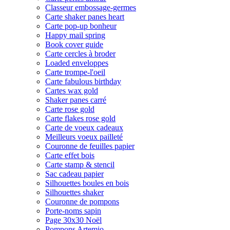
Classeur embossage-germes
Carte shaker panes heart
Carte pop-up bonheur
Happy mail spring
Book cover guide
Carte cercles à broder
Loaded enveloppes
Carte trompe-l'oeil
Carte fabulous birthday
Cartes wax gold
Shaker panes carré
Carte rose gold
Carte flakes rose gold
Carte de voeux cadeaux
Meilleurs voeux pailleté
Couronne de feuilles papier
Carte effet bois
Carte stamp & stencil
Sac cadeau papier
Silhouettes boules en bois
Silhouettes shaker
Couronne de pompons
Porte-noms sapin
Page 30x30 Noël
Pompons Artemio