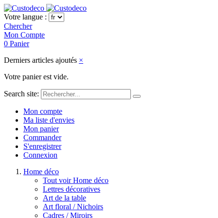
Votre langue :
Chercher
Mon Compte
0
Panier
Derniers articles ajoutés
×
Votre panier est vide.
Search site:
Mon compte
Ma liste d'envies
Mon panier
Commander
S'enregistrer
Connexion
Home déco
Tout voir Home déco
Lettres décoratives
Art de la table
Art floral / Nichoirs
Cadres / Miroirs