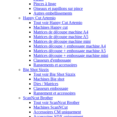
Pinces à linge
Oiseaux et papillons sur pince
Autres embellissements
Happy Cut Artemio
Tout voir Happy Cut Artemio
Machines Happy cut
Matrices de découpe machine A4
Matrices de découpe machine A5
Matrices de découpe machine mini
Matrices découpe + embossage machine A4
Matrices découpe + embossage machine A5
Matrices découpe + embossage machine mini
Classeurs d'embossage
Rangements et accessoires
Big Shot Sizzix
Tout voir Big Shot Sizzix
Machines Big shot
Dies / Matrices
Classeurs embossage
Rangement et accessoires
ScanNcut Brother
Tout voir ScanNcut Brother
Machines ScanNCut
Accessoires CM uniquement
Accessoires SDX uniquement