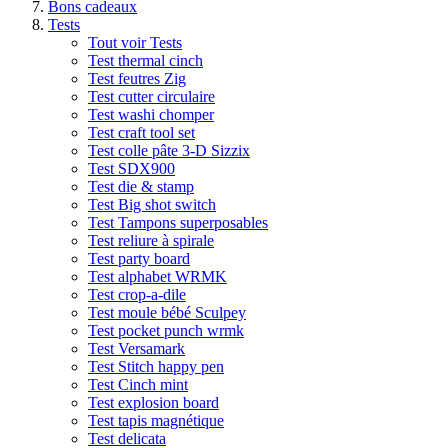
Bons cadeaux
Tests
Tout voir Tests
Test thermal cinch
Test feutres Zig
Test cutter circulaire
Test washi chomper
Test craft tool set
Test colle pâte 3-D Sizzix
Test SDX900
Test die & stamp
Test Big shot switch
Test Tampons superposables
Test reliure à spirale
Test party board
Test alphabet WRMK
Test crop-a-dile
Test moule bébé Sculpey
Test pocket punch wrmk
Test Versamark
Test Stitch happy pen
Test Cinch mint
Test explosion board
Test tapis magnétique
Test delicata