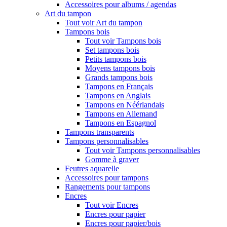
Accessoires pour albums / agendas
Art du tampon
Tout voir Art du tampon
Tampons bois
Tout voir Tampons bois
Set tampons bois
Petits tampons bois
Moyens tampons bois
Grands tampons bois
Tampons en Français
Tampons en Anglais
Tampons en Néérlandais
Tampons en Allemand
Tampons en Espagnol
Tampons transparents
Tampons personnalisables
Tout voir Tampons personnalisables
Gomme à graver
Feutres aquarelle
Accessoires pour tampons
Rangements pour tampons
Encres
Tout voir Encres
Encres pour papier
Encres pour papier/bois