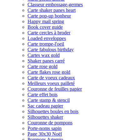
Classeur embossage-germes
Carte shaker panes heart
Carte pop-up bonheur
Happy mail spring
Book cover guide
Carte cercles à broder
Loaded enveloppes
Carte trompe-l'oeil
Carte fabulous birthday
Cartes wax gold
Shaker panes carré
Carte rose gold
Carte flakes rose gold
Carte de voeux cadeaux
Meilleurs voeux pailleté
Couronne de feuilles papier
Carte effet bois
Carte stamp & stencil
Sac cadeau papier
Silhouettes boules en bois
Silhouettes shaker
Couronne de pompons
Porte-noms sapin
Page 30x30 Noël
Pompons Artemio