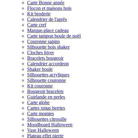
Carte Bonne année
Flocon et maisons bois
Kit broderie
Calendrier de l'après
Carte cerf
Marque-place cadeau
Carte tampon boule de noël
Couronne sapins
Silhouette bois shaker
Cloches hiver
Bracelets bougeoir
Calendrier accordeon
Shaker boule
Silhouettes acryliques
Silhouette couronne
Kit couronne
Bougeoir bracelets
Guirlande en perles
Carte globe
Cartes xmas berries
Carte momies
Silhouettes citrouille
Moodboard Halloween
Vase Halloween
Plateau effet pierre