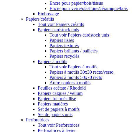
Encre pour papier/bois/tissus
Encre pour verre/plastique/céramique/bois
Embossage
Papiers créatifs
Tout voir Papiers créatifs
Papiers cardstock unis
Tout voir Papiers cardstock unis
Papiers lisses
Papiers texturés
Papiers brillants / pailletés
Papiers recyclés
Papiers à motifs
Tout voir Papiers à motifs
Papiers à motifs 30x30 recto/verso
Papiers à motifs 50x70 recto
Autre papiers à motifs
Feuilles acétate / Rhodoïd
Papiers calques / vellum
Papiers foil métallisé
Papiers matières
Set de papiers à motifs
Set de papiers unis
Perforatrices
Tout voir Perforatrices
Perforatrices à levier