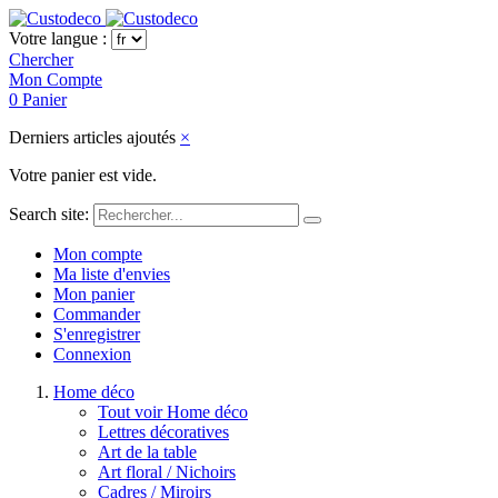
Votre langue :
Chercher
Mon Compte
0
Panier
Derniers articles ajoutés
×
Votre panier est vide.
Search site:
Mon compte
Ma liste d'envies
Mon panier
Commander
S'enregistrer
Connexion
Home déco
Tout voir Home déco
Lettres décoratives
Art de la table
Art floral / Nichoirs
Cadres / Miroirs