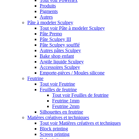
Tout voir Powertex
Produits
Pigments
Autres
Pâte à modeler Sculpey
Tout voir Pâte à modeler Sculpey
Pâte Premo
Pâte Sculpey III
Pâte Sculpey soufflé
Autres pâtes Sculpey
Bake shop enfant
Argile liquide Sculpey
Accessoires Sculpey
Emporte-pièces / Moules silicone
Feutrine
Tout voir Feutrine
Feuilles de feutrine
Tout voir Feuilles de feutrine
Feutrine 1mm
Feutrine 2mm
Silhouettes en feutrine
Matières créatives et techniques
Tout voir Matières créatives et techniques
Block printing
Screen printing