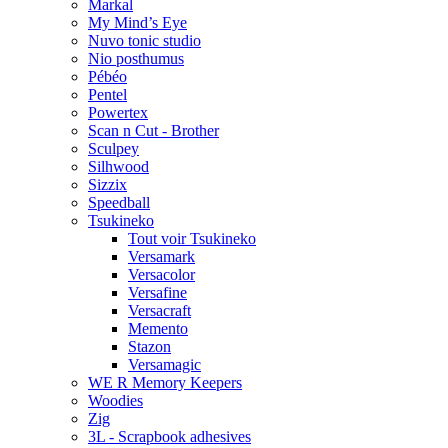
Markal
My Mind’s Eye
Nuvo tonic studio
Nio posthumus
Pébéo
Pentel
Powertex
Scan n Cut - Brother
Sculpey
Silhwood
Sizzix
Speedball
Tsukineko
Tout voir Tsukineko
Versamark
Versacolor
Versafine
Versacraft
Memento
Stazon
Versamagic
WE R Memory Keepers
Woodies
Zig
3L - Scrapbook adhesives