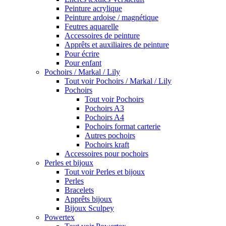
Peinture acrylique
Peinture ardoise / magnétique
Feutres aquarelle
Accessoires de peinture
Apprêts et auxiliaires de peinture
Pour écrire
Pour enfant
Pochoirs / Markal / Lily
Tout voir Pochoirs / Markal / Lily
Pochoirs
Tout voir Pochoirs
Pochoirs A3
Pochoirs A4
Pochoirs format carterie
Autres pochoirs
Pochoirs kraft
Accessoires pour pochoirs
Perles et bijoux
Tout voir Perles et bijoux
Perles
Bracelets
Apprêts bijoux
Bijoux Sculpey
Powertex