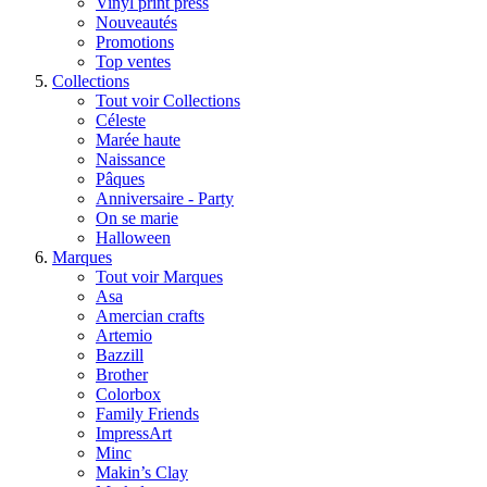
Vinyl print press
Nouveautés
Promotions
Top ventes
Collections
Tout voir Collections
Céleste
Marée haute
Naissance
Pâques
Anniversaire - Party
On se marie
Halloween
Marques
Tout voir Marques
Asa
Amercian crafts
Artemio
Bazzill
Brother
Colorbox
Family Friends
ImpressArt
Minc
Makin’s Clay