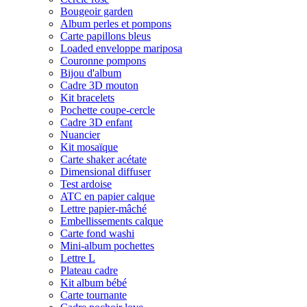
Bougeoir garden
Album perles et pompons
Carte papillons bleus
Loaded enveloppe mariposa
Couronne pompons
Bijou d'album
Cadre 3D mouton
Kit bracelets
Pochette coupe-cercle
Cadre 3D enfant
Nuancier
Kit mosaïque
Carte shaker acétate
Dimensional diffuser
Test ardoise
ATC en papier calque
Lettre papier-mâché
Embellissements calque
Carte fond washi
Mini-album pochettes
Lettre L
Plateau cadre
Kit album bébé
Carte tournante