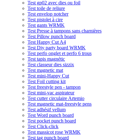
Test gp02 avec dies ou foil
Test toile de reliure
Test envelop notcher
Test pistolet à cire
Test gants WRMK
Test Presse à tampons sans charnières
Test Pillow punch board
Test Happy Cut A4
Test Diy party board WRMK
Test perfo onglet et perfo 6 trous
Test tapis magnétic
Test classeur dies sizzix
Test magnetic mat
Test mini-Happy Cut
Test Foil cutting kit
Test freestyle pen - tampon
Test mini-vac aspirateur
Test cutter circulaire Artemio
Test magnetic mat-freestyle pens
Test adhésif vellum
Test Word punch board
Test pocket punch board
Test Click-click
Test massicot rose WRMK
Test tag punch board