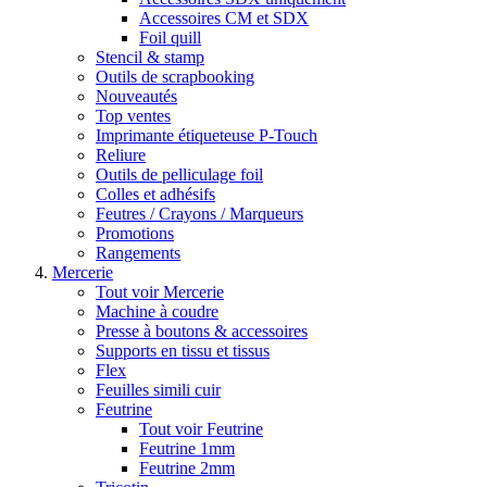
Accessoires CM et SDX
Foil quill
Stencil & stamp
Outils de scrapbooking
Nouveautés
Top ventes
Imprimante étiqueteuse P-Touch
Reliure
Outils de pelliculage foil
Colles et adhésifs
Feutres / Crayons / Marqueurs
Promotions
Rangements
Mercerie
Tout voir Mercerie
Machine à coudre
Presse à boutons & accessoires
Supports en tissu et tissus
Flex
Feuilles simili cuir
Feutrine
Tout voir Feutrine
Feutrine 1mm
Feutrine 2mm