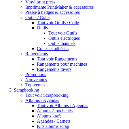
Vinyl print press
Imprimante PrintMaker & accessoires
Presse à badges & accessoires
Outils / Colle
Tout voir Outils / Colle
Outils
Tout voir Outils
Outils électriques
Outils manuels
Colles et adhésifs
Rangements
Tout voir Rangements
Rangements pour machines
Rangements divers
Promotions
Nouveautés
Top ventes
Scrapbooking
Tout voir Scrapbooking
Albums / Agendas
Tout voir Albums / Agendas
Albums à pochettes
Albums kraft
Agendas / Carnets
Kits albums scrap