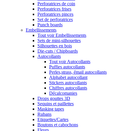
Perforatrices de coin
Perforatrices frises
Perforatrices pinces
Set de perforatrices
Punch boards
Embellissements
Tout voir Embellissements
Sets de mini-silhouettes
Silhouettes en bois
Die-cuts / Chipboards
Autocollants
Tout voir Autocollants
Puffies autocollants
Perles,strass, émail autocollants
Alphabet autocollant
Stickers autocollants
Chiffres autocollants
Décalcomanies
Drops gouttes 3D
Sequins et paillettes
Masking tapes
Rubans
Etiquettes/Cartes
Boutons et cabochons
Fleurs