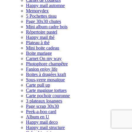
Carnet de couleurs
Happy mail automne
Memorydex
5 Pochettes tissu
Page 30x30 chutes
Mini album cadre bois
Répertoire pastel
Happy mail thé
Plateau à thé
Mini boite cadeau
Boite mariage
Carnet On my way
Photophore champêtre
Fanion enjoy life
Boites à dragées kraft
Sous-verre mosaïque
Carte pull up
Carte magique tortues
Carte pochoir couronne
3 plateaux losanges
Page scrap 30x30
Peek-a-boo card
Album en U
Happy mail deco
Happy mail structure