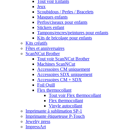
Tout voir Enfants
Jeux
Scoubidous / Perles / Bracelets
Masques enfants
Perfos/ciseaux pour enfants
Stickers enfant
Tampons/encres/peintures pour enfants
Kits de bricolage pour enfants
Kits créatifs
Fêtes et anniversaires
ScanNCut Brother
Tout voir ScanNCut Brother
Machines ScanNCut
Accessoires CM uniquement
Accessoires SDX uniquement
Accessoires CM + SDX
Foil Quill
Flex thermocollant
Tout voir Flex thermocollant
Flex thermocollant
Vinyle autocollant
Imprimante à sublimation SP-1
Imprimante étiqueteuse P-Touch
Jewelry press
ImpressArt