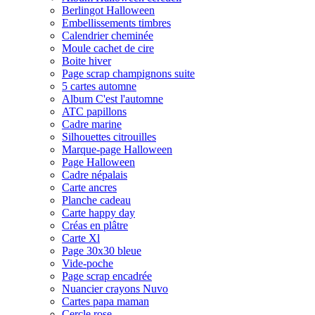
Berlingot Halloween
Embellissements timbres
Calendrier cheminée
Moule cachet de cire
Boite hiver
Page scrap champignons suite
5 cartes automne
Album C'est l'automne
ATC papillons
Cadre marine
Silhouettes citrouilles
Marque-page Halloween
Page Halloween
Cadre népalais
Carte ancres
Planche cadeau
Carte happy day
Créas en plâtre
Carte Xl
Page 30x30 bleue
Vide-poche
Page scrap encadrée
Nuancier crayons Nuvo
Cartes papa maman
Cercle rose