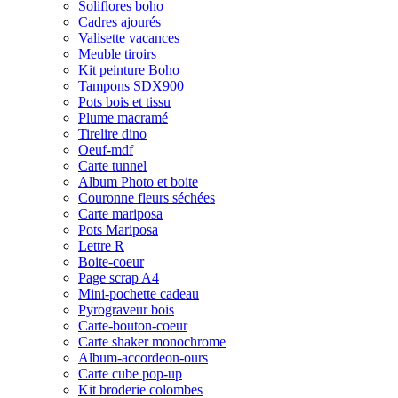
Soliflores boho
Cadres ajourés
Valisette vacances
Meuble tiroirs
Kit peinture Boho
Tampons SDX900
Pots bois et tissu
Plume macramé
Tirelire dino
Oeuf-mdf
Carte tunnel
Album Photo et boite
Couronne fleurs séchées
Carte mariposa
Pots Mariposa
Lettre R
Boite-coeur
Page scrap A4
Mini-pochette cadeau
Pyrograveur bois
Carte-bouton-coeur
Carte shaker monochrome
Album-accordeon-ours
Carte cube pop-up
Kit broderie colombes