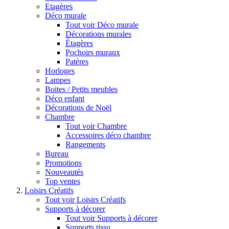
Etagères
Déco murale
Tout voir Déco murale
Décorations murales
Étagères
Pochoirs muraux
Patères
Horloges
Lampes
Boites / Petits meubles
Déco enfant
Décorations de Noël
Chambre
Tout voir Chambre
Accessoires déco chambre
Rangements
Bureau
Promotions
Nouveautés
Top ventes
Loisirs Créatifs
Tout voir Loisirs Créatifs
Supports à décorer
Tout voir Supports à décorer
Supports tissu