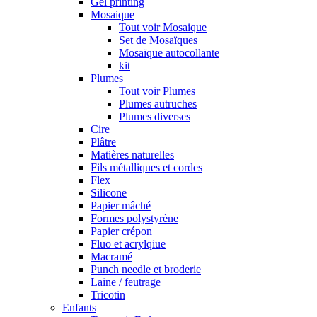
Gel printing
Mosaique
Tout voir Mosaique
Set de Mosaïques
Mosaïque autocollante
kit
Plumes
Tout voir Plumes
Plumes autruches
Plumes diverses
Cire
Plâtre
Matières naturelles
Fils métalliques et cordes
Flex
Silicone
Papier mâché
Formes polystyrène
Papier crépon
Fluo et acrylqiue
Macramé
Punch needle et broderie
Laine / feutrage
Tricotin
Enfants