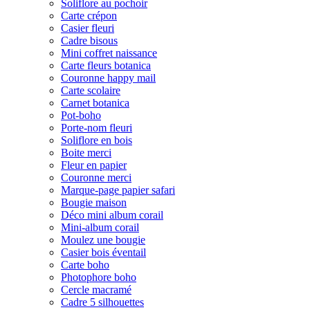
Soliflore au pochoir
Carte crépon
Casier fleuri
Cadre bisous
Mini coffret naissance
Carte fleurs botanica
Couronne happy mail
Carte scolaire
Carnet botanica
Pot-boho
Porte-nom fleuri
Soliflore en bois
Boite merci
Fleur en papier
Couronne merci
Marque-page papier safari
Bougie maison
Déco mini album corail
Mini-album corail
Moulez une bougie
Casier bois éventail
Carte boho
Photophore boho
Cercle macramé
Cadre 5 silhouettes