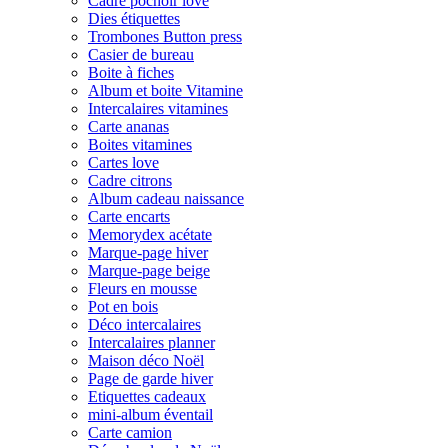
Cadre pochoir love
Dies étiquettes
Trombones Button press
Casier de bureau
Boite à fiches
Album et boite Vitamine
Intercalaires vitamines
Carte ananas
Boites vitamines
Cartes love
Cadre citrons
Album cadeau naissance
Carte encarts
Memorydex acétate
Marque-page hiver
Marque-page beige
Fleurs en mousse
Pot en bois
Déco intercalaires
Intercalaires planner
Maison déco Noël
Page de garde hiver
Etiquettes cadeaux
mini-album éventail
Carte camion