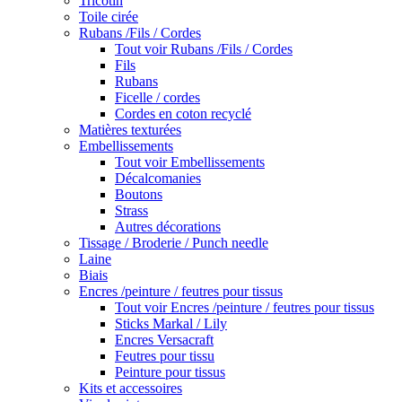
Tricotin
Toile cirée
Rubans /Fils / Cordes
Tout voir Rubans /Fils / Cordes
Fils
Rubans
Ficelle / cordes
Cordes en coton recyclé
Matières texturées
Embellissements
Tout voir Embellissements
Décalcomanies
Boutons
Strass
Autres décorations
Tissage / Broderie / Punch needle
Laine
Biais
Encres /peinture / feutres pour tissus
Tout voir Encres /peinture / feutres pour tissus
Sticks Markal / Lily
Encres Versacraft
Feutres pour tissu
Peinture pour tissus
Kits et accessoires