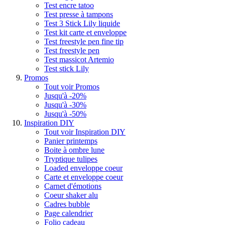
Test encre tatoo
Test presse à tampons
Test 3 Stick Lily liquide
Test kit carte et enveloppe
Test freestyle pen fine tip
Test freestyle pen
Test massicot Artemio
Test stick Lily
Promos
Tout voir Promos
Jusqu'à -20%
Jusqu'à -30%
Jusqu'à -50%
Inspiration DIY
Tout voir Inspiration DIY
Panier printemps
Boite à ombre lune
Tryptique tulipes
Loaded enveloppe coeur
Carte et enveloppe coeur
Carnet d'émotions
Coeur shaker alu
Cadres bubble
Page calendrier
Folio cadeau