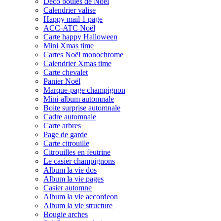
Déco boules de Noël
Calendrier valise
Happy mail 1 page
ACC-ATC Noël
Carte happy Halloween
Mini Xmas time
Cartes Noël monochrome
Calendrier Xmas time
Carte chevalet
Panier Noël
Marque-page champignon
Mini-album automnale
Boite surprise automnale
Cadre automnale
Carte arbres
Page de garde
Carte citrouille
Citrouilles en feutrine
Le casier champignons
Album la vie dos
Album la vie pages
Casier automne
Album la vie accordeon
Album la vie structure
Bougie arches