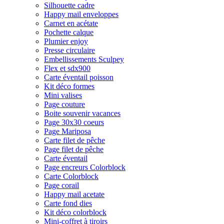
Silhouette cadre
Happy mail enveloppes
Carnet en acétate
Pochette calque
Plumier enjoy
Presse circulaire
Embellissements Sculpey
Flex et sdx900
Carte éventail poisson
Kit déco formes
Mini valises
Page couture
Boite souvenir vacances
Page 30x30 coeurs
Page Mariposa
Carte filet de pêche
Page filet de pêche
Carte éventail
Page encreurs Colorblock
Carte Colorblock
Page corail
Happy mail acetate
Carte fond dies
Kit déco colorblock
Mini-coffret à tiroirs