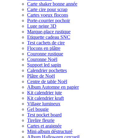
Carte shaker bonne année
Carte cire pour scrap
Cartes voeux flocons
Porte-courrier pochoir
Luge neige 3D
Marque-place rustique
Etiquette cadeau SNC
Test cachets de cire
Flocons en plâtre
Couronne rustique
Couronne Noël
Support led sapin
Calendrier pochettes
Plâtre de Noël
Centre de table Noël
Album Automne en papier
Kit calendrier jute
Kit calendrier kraft
Village lumineux
Gel bougie
Test pocket board
Tirelire fleurie
Cartes et araignée
Mini-album déstructuré
Album Halloween cercueil