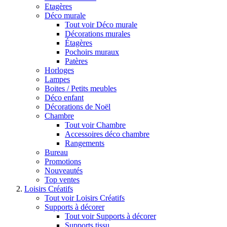
Etagères
Déco murale
Tout voir Déco murale
Décorations murales
Étagères
Pochoirs muraux
Patères
Horloges
Lampes
Boites / Petits meubles
Déco enfant
Décorations de Noël
Chambre
Tout voir Chambre
Accessoires déco chambre
Rangements
Bureau
Promotions
Nouveautés
Top ventes
Loisirs Créatifs
Tout voir Loisirs Créatifs
Supports à décorer
Tout voir Supports à décorer
Supports tissu