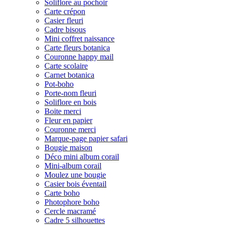
Soliflore au pochoir
Carte crépon
Casier fleuri
Cadre bisous
Mini coffret naissance
Carte fleurs botanica
Couronne happy mail
Carte scolaire
Carnet botanica
Pot-boho
Porte-nom fleuri
Soliflore en bois
Boite merci
Fleur en papier
Couronne merci
Marque-page papier safari
Bougie maison
Déco mini album corail
Mini-album corail
Moulez une bougie
Casier bois éventail
Carte boho
Photophore boho
Cercle macramé
Cadre 5 silhouettes