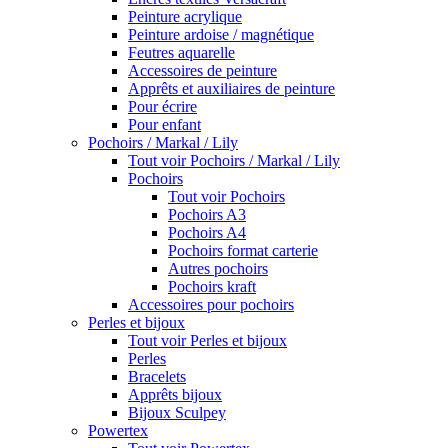
Peinture acrylique
Peinture ardoise / magnétique
Feutres aquarelle
Accessoires de peinture
Apprêts et auxiliaires de peinture
Pour écrire
Pour enfant
Pochoirs / Markal / Lily
Tout voir Pochoirs / Markal / Lily
Pochoirs
Tout voir Pochoirs
Pochoirs A3
Pochoirs A4
Pochoirs format carterie
Autres pochoirs
Pochoirs kraft
Accessoires pour pochoirs
Perles et bijoux
Tout voir Perles et bijoux
Perles
Bracelets
Apprêts bijoux
Bijoux Sculpey
Powertex