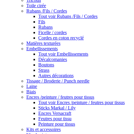
Tricotin
Toile cirée
Rubans /Fils / Cordes
Tout voir Rubans /Fils / Cordes
Fils
Rubans
Ficelle / cordes
Cordes en coton recyclé
Matières texturées
Embellissements
Tout voir Embellissements
Décalcomanies
Boutons
Strass
Autres décorations
Tissage / Broderie / Punch needle
Laine
Biais
Encres /peinture / feutres pour tissus
Tout voir Encres /peinture / feutres pour tissus
Sticks Markal / Lily
Encres Versacraft
Feutres pour tissu
Peinture pour tissus
Kits et accessoires