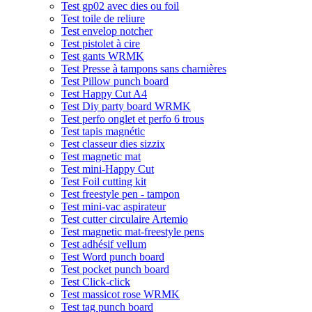
Test gp02 avec dies ou foil
Test toile de reliure
Test envelop notcher
Test pistolet à cire
Test gants WRMK
Test Presse à tampons sans charnières
Test Pillow punch board
Test Happy Cut A4
Test Diy party board WRMK
Test perfo onglet et perfo 6 trous
Test tapis magnétic
Test classeur dies sizzix
Test magnetic mat
Test mini-Happy Cut
Test Foil cutting kit
Test freestyle pen - tampon
Test mini-vac aspirateur
Test cutter circulaire Artemio
Test magnetic mat-freestyle pens
Test adhésif vellum
Test Word punch board
Test pocket punch board
Test Click-click
Test massicot rose WRMK
Test tag punch board