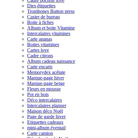
Cadre pochoir love
Dies étiquettes
Trombones Button press
Casier de bureau
Boite à fiches
Album et boite Vitamine
Intercalaires vitamines
Carte ananas
Boites vitamines
Cartes love
Cadre citrons
Album cadeau naissance
Carte encarts
Memorydex acétate
Marque-page hiver
Marque-page beige
Fleurs en mousse
Pot en bois
Déco intercalaires
Intercalaires planner
Maison déco Noël
Page de garde hiver
Etiquettes cadeaux
mini-album éventail
Carte camion