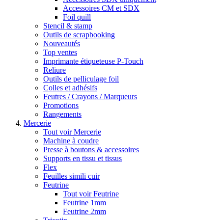
Accessoires CM et SDX
Foil quill
Stencil & stamp
Outils de scrapbooking
Nouveautés
Top ventes
Imprimante étiqueteuse P-Touch
Reliure
Outils de pelliculage foil
Colles et adhésifs
Feutres / Crayons / Marqueurs
Promotions
Rangements
Mercerie
Tout voir Mercerie
Machine à coudre
Presse à boutons & accessoires
Supports en tissu et tissus
Flex
Feuilles simili cuir
Feutrine
Tout voir Feutrine
Feutrine 1mm
Feutrine 2mm