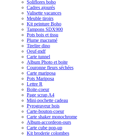
Soliflores boho
Cadres ajourés
Valisette vacances
Meuble tiroirs
Kit peinture Boho
Tampons SDX900
Pots bois et tissu
Plume macramé
Tirelire dino
Oeuf-mdf
Carte tunnel
Album Photo et boite
Couronne fleurs séchées
Carte mariposa
Pots Mariposa
Lettre R
Boite-coeur
Page scrap A4
Mini-pochette cadeau
Pyrograveur bois
Carte-bouton-coeur
Carte shaker monochrome
Album-accordeon-ours
Carte cube pop-up
Kit broderie colombes