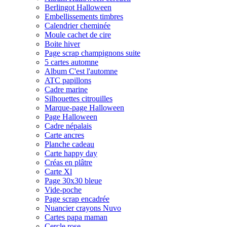
Berlingot Halloween
Embellissements timbres
Calendrier cheminée
Moule cachet de cire
Boite hiver
Page scrap champignons suite
5 cartes automne
Album C'est l'automne
ATC papillons
Cadre marine
Silhouettes citrouilles
Marque-page Halloween
Page Halloween
Cadre népalais
Carte ancres
Planche cadeau
Carte happy day
Créas en plâtre
Carte Xl
Page 30x30 bleue
Vide-poche
Page scrap encadrée
Nuancier crayons Nuvo
Cartes papa maman
Cercle rose