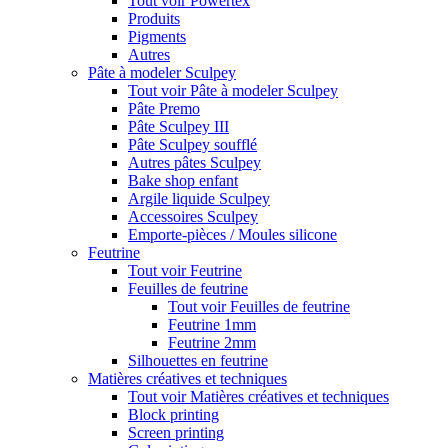
Tout voir Powertex
Produits
Pigments
Autres
Pâte à modeler Sculpey
Tout voir Pâte à modeler Sculpey
Pâte Premo
Pâte Sculpey III
Pâte Sculpey soufflé
Autres pâtes Sculpey
Bake shop enfant
Argile liquide Sculpey
Accessoires Sculpey
Emporte-pièces / Moules silicone
Feutrine
Tout voir Feutrine
Feuilles de feutrine
Tout voir Feuilles de feutrine
Feutrine 1mm
Feutrine 2mm
Silhouettes en feutrine
Matières créatives et techniques
Tout voir Matières créatives et techniques
Block printing
Screen printing