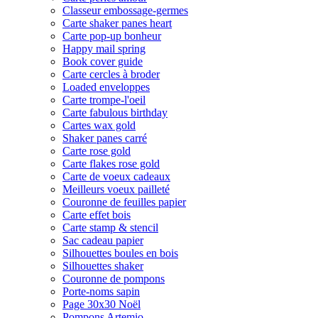
Classeur embossage-germes
Carte shaker panes heart
Carte pop-up bonheur
Happy mail spring
Book cover guide
Carte cercles à broder
Loaded enveloppes
Carte trompe-l'oeil
Carte fabulous birthday
Cartes wax gold
Shaker panes carré
Carte rose gold
Carte flakes rose gold
Carte de voeux cadeaux
Meilleurs voeux pailleté
Couronne de feuilles papier
Carte effet bois
Carte stamp & stencil
Sac cadeau papier
Silhouettes boules en bois
Silhouettes shaker
Couronne de pompons
Porte-noms sapin
Page 30x30 Noël
Pompons Artemio