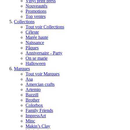
Vinyl print press
Nouveautés
Promotions
Top ventes
Collections
Tout voir Collections
Céleste
Marée haute
Naissance
Pâques
Anniversaire - Party
On se marie
Halloween
Marques
Tout voir Marques
Asa
Amercian crafts
Artemio
Bazzill
Brother
Colorbox
Family Friends
ImpressArt
Minc
Makin’s Clay