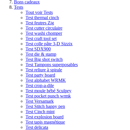
Bons cadeaux
Tests
Tout voir Tests
Test thermal cinch
Test feutres Zig
Test cutter circulaire
Test washi chomper
Test craft tool set
Test colle pâte 3-D Sizzix
Test SDX900
Test die & stamp
Test Big shot switch
Test Tampons superposables
Test reliure à spirale
Test party board
Test alphabet WRMK
Test crop-a-dile
Test moule bébé Sculpey
Test pocket punch wrmk
Test Versamark
Test Stitch happy pen
Test Cinch mint
Test explosion board
Test tapis magnétique
Test delicata