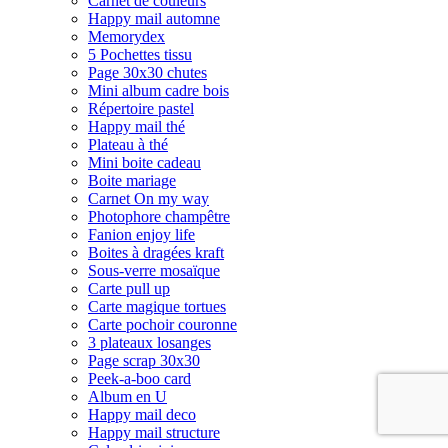
Carnet de couleurs
Happy mail automne
Memorydex
5 Pochettes tissu
Page 30x30 chutes
Mini album cadre bois
Répertoire pastel
Happy mail thé
Plateau à thé
Mini boite cadeau
Boite mariage
Carnet On my way
Photophore champêtre
Fanion enjoy life
Boites à dragées kraft
Sous-verre mosaïque
Carte pull up
Carte magique tortues
Carte pochoir couronne
3 plateaux losanges
Page scrap 30x30
Peek-a-boo card
Album en U
Happy mail deco
Happy mail structure