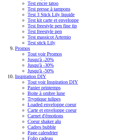
Test encre tatoo
Test presse à tampons
Test 3 Stick Lily liquide
Test kit carte et enveloppe
Test freestyle pen fine tip
Test freestyle pen
Test massicot Artemio
Test stick Lily
Promos
Tout voir Promos
Jusqu'à -20%
Jusqu'à -30%
Jusqu'à -50%
Inspiration DIY
Tout voir Inspiration DIY
Panier printemps
Boite à ombre lune
Tryptique tulipes
Loaded enveloppe coeur
Carte et enveloppe coeur
Carnet d'émotions
Coeur shaker alu
Cadres bubble
Page calendrier
Folio cadeau