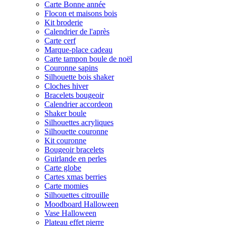
Carte Bonne année
Flocon et maisons bois
Kit broderie
Calendrier de l'après
Carte cerf
Marque-place cadeau
Carte tampon boule de noël
Couronne sapins
Silhouette bois shaker
Cloches hiver
Bracelets bougeoir
Calendrier accordeon
Shaker boule
Silhouettes acryliques
Silhouette couronne
Kit couronne
Bougeoir bracelets
Guirlande en perles
Carte globe
Cartes xmas berries
Carte momies
Silhouettes citrouille
Moodboard Halloween
Vase Halloween
Plateau effet pierre