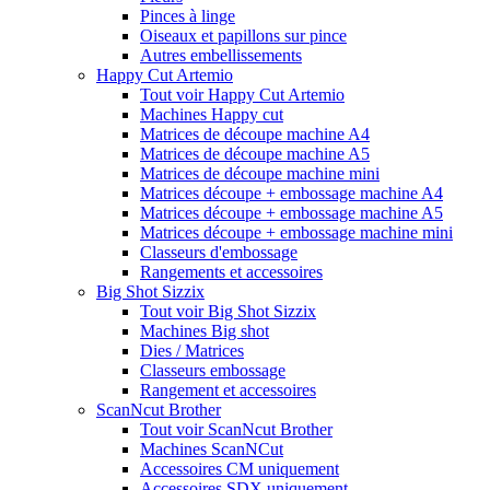
Pinces à linge
Oiseaux et papillons sur pince
Autres embellissements
Happy Cut Artemio
Tout voir Happy Cut Artemio
Machines Happy cut
Matrices de découpe machine A4
Matrices de découpe machine A5
Matrices de découpe machine mini
Matrices découpe + embossage machine A4
Matrices découpe + embossage machine A5
Matrices découpe + embossage machine mini
Classeurs d'embossage
Rangements et accessoires
Big Shot Sizzix
Tout voir Big Shot Sizzix
Machines Big shot
Dies / Matrices
Classeurs embossage
Rangement et accessoires
ScanNcut Brother
Tout voir ScanNcut Brother
Machines ScanNCut
Accessoires CM uniquement
Accessoires SDX uniquement