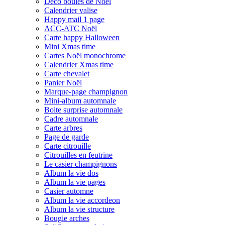
Déco boules de Noël
Calendrier valise
Happy mail 1 page
ACC-ATC Noël
Carte happy Halloween
Mini Xmas time
Cartes Noël monochrome
Calendrier Xmas time
Carte chevalet
Panier Noël
Marque-page champignon
Mini-album automnale
Boite surprise automnale
Cadre automnale
Carte arbres
Page de garde
Carte citrouille
Citrouilles en feutrine
Le casier champignons
Album la vie dos
Album la vie pages
Casier automne
Album la vie accordeon
Album la vie structure
Bougie arches