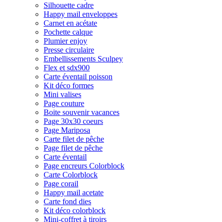
Silhouette cadre
Happy mail enveloppes
Carnet en acétate
Pochette calque
Plumier enjoy
Presse circulaire
Embellissements Sculpey
Flex et sdx900
Carte éventail poisson
Kit déco formes
Mini valises
Page couture
Boite souvenir vacances
Page 30x30 coeurs
Page Mariposa
Carte filet de pêche
Page filet de pêche
Carte éventail
Page encreurs Colorblock
Carte Colorblock
Page corail
Happy mail acetate
Carte fond dies
Kit déco colorblock
Mini-coffret à tiroirs