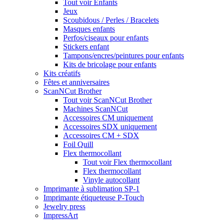
Tout voir Enfants
Jeux
Scoubidous / Perles / Bracelets
Masques enfants
Perfos/ciseaux pour enfants
Stickers enfant
Tampons/encres/peintures pour enfants
Kits de bricolage pour enfants
Kits créatifs
Fêtes et anniversaires
ScanNCut Brother
Tout voir ScanNCut Brother
Machines ScanNCut
Accessoires CM uniquement
Accessoires SDX uniquement
Accessoires CM + SDX
Foil Quill
Flex thermocollant
Tout voir Flex thermocollant
Flex thermocollant
Vinyle autocollant
Imprimante à sublimation SP-1
Imprimante étiqueteuse P-Touch
Jewelry press
ImpressArt