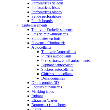
Perforatrices de coin
Perforatrices frises
Perforatrices pinces
Set de perforatrices
Punch boards
Embellissements
Tout voir Embellissements
Sets de mini-silhouettes
Silhouettes en bois
Die-cuts / Chipboards
Autocollants
Tout voir Autocollants
Puffies autocollants
Perles,strass, émail autocollants
Alphabet autocollant
Stickers autocollants
Chiffres autocollants
Décalcomanies
Drops gouttes 3D
Sequins et paillettes
Masking tapes
Rubans
Etiquettes/Cartes
Boutons et cabochons
Fleurs