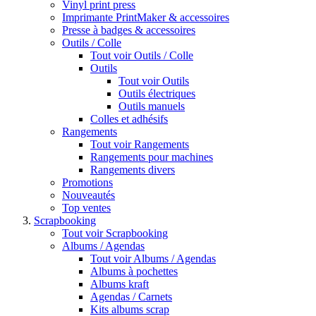
Vinyl print press
Imprimante PrintMaker & accessoires
Presse à badges & accessoires
Outils / Colle
Tout voir Outils / Colle
Outils
Tout voir Outils
Outils électriques
Outils manuels
Colles et adhésifs
Rangements
Tout voir Rangements
Rangements pour machines
Rangements divers
Promotions
Nouveautés
Top ventes
Scrapbooking
Tout voir Scrapbooking
Albums / Agendas
Tout voir Albums / Agendas
Albums à pochettes
Albums kraft
Agendas / Carnets
Kits albums scrap