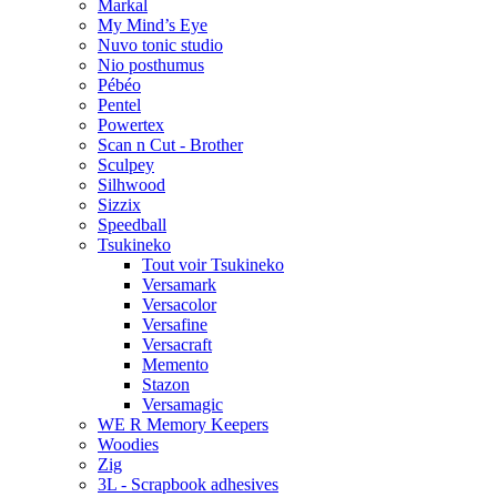
Markal
My Mind’s Eye
Nuvo tonic studio
Nio posthumus
Pébéo
Pentel
Powertex
Scan n Cut - Brother
Sculpey
Silhwood
Sizzix
Speedball
Tsukineko
Tout voir Tsukineko
Versamark
Versacolor
Versafine
Versacraft
Memento
Stazon
Versamagic
WE R Memory Keepers
Woodies
Zig
3L - Scrapbook adhesives