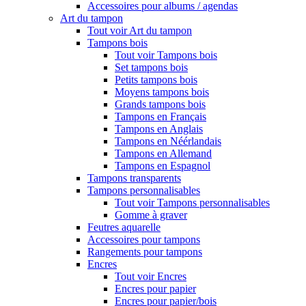
Accessoires pour albums / agendas
Art du tampon
Tout voir Art du tampon
Tampons bois
Tout voir Tampons bois
Set tampons bois
Petits tampons bois
Moyens tampons bois
Grands tampons bois
Tampons en Français
Tampons en Anglais
Tampons en Néérlandais
Tampons en Allemand
Tampons en Espagnol
Tampons transparents
Tampons personnalisables
Tout voir Tampons personnalisables
Gomme à graver
Feutres aquarelle
Accessoires pour tampons
Rangements pour tampons
Encres
Tout voir Encres
Encres pour papier
Encres pour papier/bois