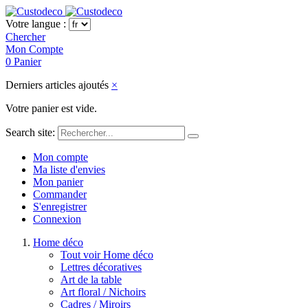
Votre langue :
Chercher
Mon Compte
0
Panier
Derniers articles ajoutés
×
Votre panier est vide.
Search site:
Mon compte
Ma liste d'envies
Mon panier
Commander
S'enregistrer
Connexion
Home déco
Tout voir Home déco
Lettres décoratives
Art de la table
Art floral / Nichoirs
Cadres / Miroirs