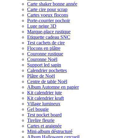
Carte shaker bonne année
Carte cire pour scrap
Cartes voeux flocons
Porte-courrier pochoir
Luge neige 3D
Marque-place rustique
Etiquette cadeau SNC
Test cachets de cire
Flocons en plâtre
Couronne rustique
Couronne Noël
Support led sapin
Calendrier pochettes
Plâtre de Noël
Centre de table Noël
Album Automne en papier
Kit calendrier jute
Kit calendrier kraft
Village lumineux
Gel bougie
Test pocket board
Tirelire fleurie
Cartes et araignée
Mini-album déstructuré
Album Halloween cercueil