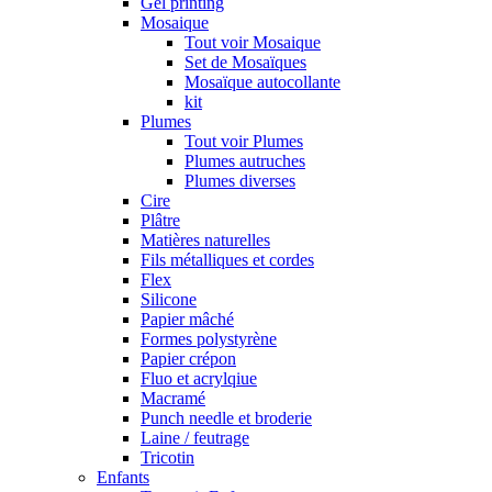
Gel printing
Mosaique
Tout voir Mosaique
Set de Mosaïques
Mosaïque autocollante
kit
Plumes
Tout voir Plumes
Plumes autruches
Plumes diverses
Cire
Plâtre
Matières naturelles
Fils métalliques et cordes
Flex
Silicone
Papier mâché
Formes polystyrène
Papier crépon
Fluo et acrylqiue
Macramé
Punch needle et broderie
Laine / feutrage
Tricotin
Enfants