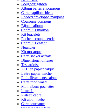
Bougeoir garden
Album perles et pompons
Carte papillons bleus
Loaded enveloppe mariposa
Couronne pompons
Bijou d'album
Cadre 3D mouton
Kit bracelets
Pochette coupe-cercle
Cadre 3D enfant
Nuancier
Kit mosaïque
Carte shaker acétate
Dimensional diffuser
Test ardoise
ATC en papier calque
Lettre papier-mâché
Embellissements calque
Carte fond washi
Mini-album pochettes
Lettre L
Plateau cadre
Kit album bébé
Carte tournante