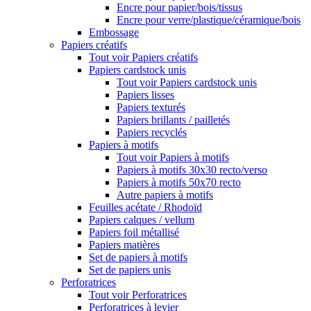
Encre pour papier/bois/tissus
Encre pour verre/plastique/céramique/bois
Embossage
Papiers créatifs
Tout voir Papiers créatifs
Papiers cardstock unis
Tout voir Papiers cardstock unis
Papiers lisses
Papiers texturés
Papiers brillants / pailletés
Papiers recyclés
Papiers à motifs
Tout voir Papiers à motifs
Papiers à motifs 30x30 recto/verso
Papiers à motifs 50x70 recto
Autre papiers à motifs
Feuilles acétate / Rhodoïd
Papiers calques / vellum
Papiers foil métallisé
Papiers matières
Set de papiers à motifs
Set de papiers unis
Perforatrices
Tout voir Perforatrices
Perforatrices à levier