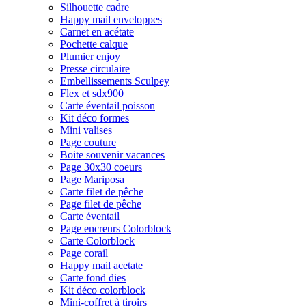
Silhouette cadre
Happy mail enveloppes
Carnet en acétate
Pochette calque
Plumier enjoy
Presse circulaire
Embellissements Sculpey
Flex et sdx900
Carte éventail poisson
Kit déco formes
Mini valises
Page couture
Boite souvenir vacances
Page 30x30 coeurs
Page Mariposa
Carte filet de pêche
Page filet de pêche
Carte éventail
Page encreurs Colorblock
Carte Colorblock
Page corail
Happy mail acetate
Carte fond dies
Kit déco colorblock
Mini-coffret à tiroirs