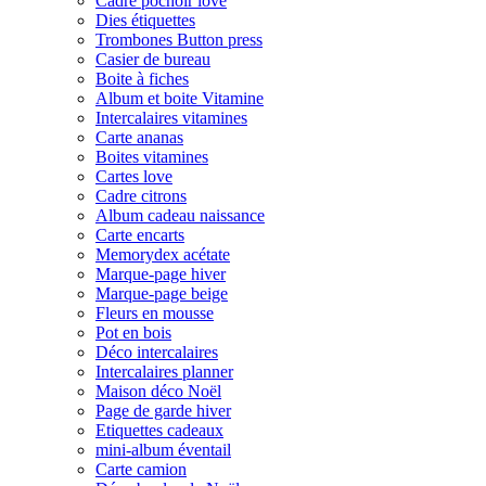
Cadre pochoir love
Dies étiquettes
Trombones Button press
Casier de bureau
Boite à fiches
Album et boite Vitamine
Intercalaires vitamines
Carte ananas
Boites vitamines
Cartes love
Cadre citrons
Album cadeau naissance
Carte encarts
Memorydex acétate
Marque-page hiver
Marque-page beige
Fleurs en mousse
Pot en bois
Déco intercalaires
Intercalaires planner
Maison déco Noël
Page de garde hiver
Etiquettes cadeaux
mini-album éventail
Carte camion