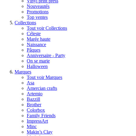
Vinyl print press
Nouveautés
Promotions
Top ventes
Collections
Tout voir Collections
Céleste
Marée haute
Naissance
Pâques
Anniversaire - Party
On se marie
Halloween
Marques
Tout voir Marques
Asa
Amercian crafts
Artemio
Bazzill
Brother
Colorbox
Family Friends
ImpressArt
Minc
Makin’s Clay