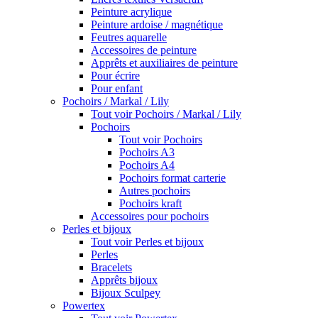
Peinture acrylique
Peinture ardoise / magnétique
Feutres aquarelle
Accessoires de peinture
Apprêts et auxiliaires de peinture
Pour écrire
Pour enfant
Pochoirs / Markal / Lily
Tout voir Pochoirs / Markal / Lily
Pochoirs
Tout voir Pochoirs
Pochoirs A3
Pochoirs A4
Pochoirs format carterie
Autres pochoirs
Pochoirs kraft
Accessoires pour pochoirs
Perles et bijoux
Tout voir Perles et bijoux
Perles
Bracelets
Apprêts bijoux
Bijoux Sculpey
Powertex