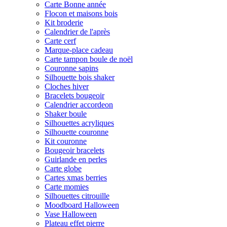
Carte Bonne année
Flocon et maisons bois
Kit broderie
Calendrier de l'après
Carte cerf
Marque-place cadeau
Carte tampon boule de noël
Couronne sapins
Silhouette bois shaker
Cloches hiver
Bracelets bougeoir
Calendrier accordeon
Shaker boule
Silhouettes acryliques
Silhouette couronne
Kit couronne
Bougeoir bracelets
Guirlande en perles
Carte globe
Cartes xmas berries
Carte momies
Silhouettes citrouille
Moodboard Halloween
Vase Halloween
Plateau effet pierre