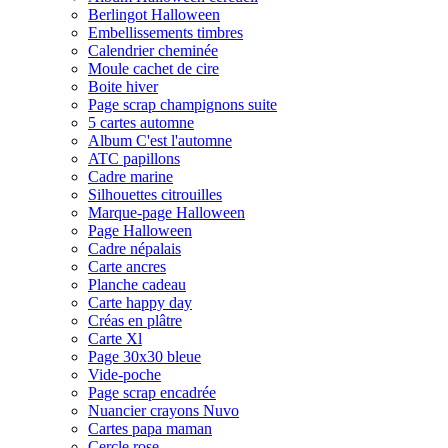
Berlingot Halloween
Embellissements timbres
Calendrier cheminée
Moule cachet de cire
Boite hiver
Page scrap champignons suite
5 cartes automne
Album C'est l'automne
ATC papillons
Cadre marine
Silhouettes citrouilles
Marque-page Halloween
Page Halloween
Cadre népalais
Carte ancres
Planche cadeau
Carte happy day
Créas en plâtre
Carte Xl
Page 30x30 bleue
Vide-poche
Page scrap encadrée
Nuancier crayons Nuvo
Cartes papa maman
Cercle rose