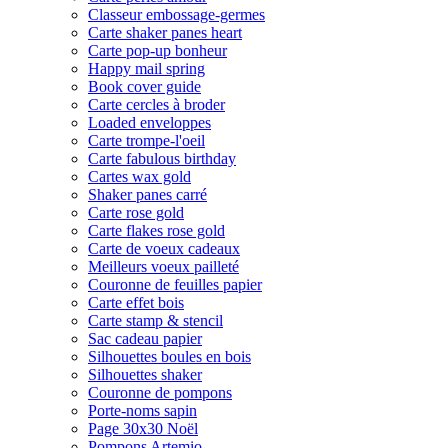
Classeur embossage-germes
Carte shaker panes heart
Carte pop-up bonheur
Happy mail spring
Book cover guide
Carte cercles à broder
Loaded enveloppes
Carte trompe-l'oeil
Carte fabulous birthday
Cartes wax gold
Shaker panes carré
Carte rose gold
Carte flakes rose gold
Carte de voeux cadeaux
Meilleurs voeux pailleté
Couronne de feuilles papier
Carte effet bois
Carte stamp & stencil
Sac cadeau papier
Silhouettes boules en bois
Silhouettes shaker
Couronne de pompons
Porte-noms sapin
Page 30x30 Noël
Pompons Artemio