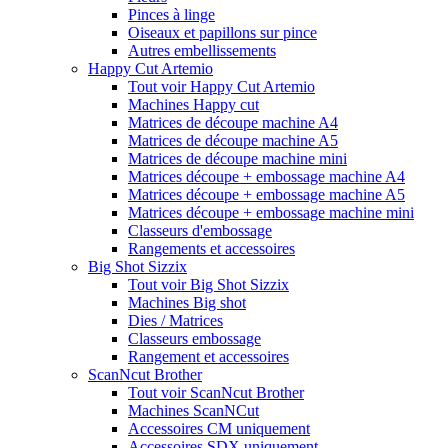
Pinces à linge
Oiseaux et papillons sur pince
Autres embellissements
Happy Cut Artemio
Tout voir Happy Cut Artemio
Machines Happy cut
Matrices de découpe machine A4
Matrices de découpe machine A5
Matrices de découpe machine mini
Matrices découpe + embossage machine A4
Matrices découpe + embossage machine A5
Matrices découpe + embossage machine mini
Classeurs d'embossage
Rangements et accessoires
Big Shot Sizzix
Tout voir Big Shot Sizzix
Machines Big shot
Dies / Matrices
Classeurs embossage
Rangement et accessoires
ScanNcut Brother
Tout voir ScanNcut Brother
Machines ScanNCut
Accessoires CM uniquement
Accessoires SDX uniquement