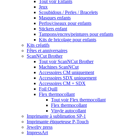
Tout voir Enfants
Jeux
Scoubidous / Perles / Bracelets
Masques enfants
Perfos/ciseaux pour enfants
Stickers enfant
Tampons/encres/peintures pour enfants
Kits de bricolage pour enfants
Kits créatifs
Fêtes et anniversaires
ScanNCut Brother
Tout voir ScanNCut Brother
Machines ScanNCut
Accessoires CM uniquement
Accessoires SDX uniquement
Accessoires CM + SDX
Foil Quill
Flex thermocollant
Tout voir Flex thermocollant
Flex thermocollant
Vinyle autocollant
Imprimante à sublimation SP-1
Imprimante étiqueteuse P-Touch
Jewelry press
ImpressArt