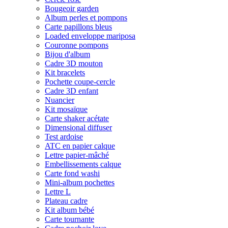
Bougeoir garden
Album perles et pompons
Carte papillons bleus
Loaded enveloppe mariposa
Couronne pompons
Bijou d'album
Cadre 3D mouton
Kit bracelets
Pochette coupe-cercle
Cadre 3D enfant
Nuancier
Kit mosaïque
Carte shaker acétate
Dimensional diffuser
Test ardoise
ATC en papier calque
Lettre papier-mâché
Embellissements calque
Carte fond washi
Mini-album pochettes
Lettre L
Plateau cadre
Kit album bébé
Carte tournante