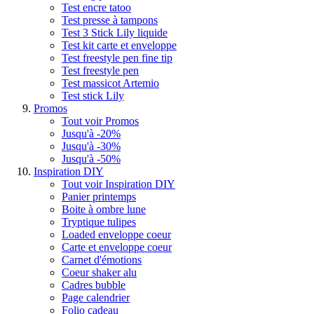
Test encre tatoo
Test presse à tampons
Test 3 Stick Lily liquide
Test kit carte et enveloppe
Test freestyle pen fine tip
Test freestyle pen
Test massicot Artemio
Test stick Lily
Promos
Tout voir Promos
Jusqu'à -20%
Jusqu'à -30%
Jusqu'à -50%
Inspiration DIY
Tout voir Inspiration DIY
Panier printemps
Boite à ombre lune
Tryptique tulipes
Loaded enveloppe coeur
Carte et enveloppe coeur
Carnet d'émotions
Coeur shaker alu
Cadres bubble
Page calendrier
Folio cadeau