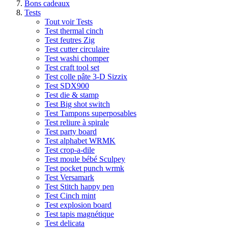
Bons cadeaux
Tests
Tout voir Tests
Test thermal cinch
Test feutres Zig
Test cutter circulaire
Test washi chomper
Test craft tool set
Test colle pâte 3-D Sizzix
Test SDX900
Test die & stamp
Test Big shot switch
Test Tampons superposables
Test reliure à spirale
Test party board
Test alphabet WRMK
Test crop-a-dile
Test moule bébé Sculpey
Test pocket punch wrmk
Test Versamark
Test Stitch happy pen
Test Cinch mint
Test explosion board
Test tapis magnétique
Test delicata