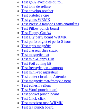
Test gp02 avec dies ou foil
Test toile de reliure
Test envelop notcher
Test pistolet à cire
Test gants WRMK
Test Presse à tampons sans charnières
Test Pillow punch board
Test Happy Cut A4
Test Diy party board WRMK
Test perfo onglet et perfo 6 trous
Test tapis magnétic
Test classeur dies sizzix
Test magnetic mat
Test mini-Happy Cut
Test Foil cutting kit
Test freestyle pen - tampon
Test mini-vac aspirateur
Test cutter circulaire Artemio
Test magnetic mat-freestyle pens
Test adhésif vellum
Test Word punch board
Test pocket punch board
Test Click-click
Test massicot rose WRMK
Test tag punch board