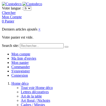
Votre langue :
Chercher
Mon Compte
0
Panier
Derniers articles ajoutés
×
Votre panier est vide.
Search site:
Mon compte
Ma liste d'envies
Mon panier
Commander
S'enregistrer
Connexion
Home déco
Tout voir Home déco
Lettres décoratives
Art de la table
Art floral / Nichoirs
Cadres / Miroirs