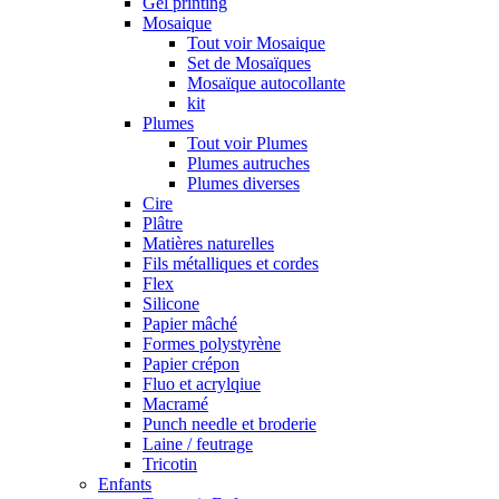
Gel printing
Mosaique
Tout voir Mosaique
Set de Mosaïques
Mosaïque autocollante
kit
Plumes
Tout voir Plumes
Plumes autruches
Plumes diverses
Cire
Plâtre
Matières naturelles
Fils métalliques et cordes
Flex
Silicone
Papier mâché
Formes polystyrène
Papier crépon
Fluo et acrylqiue
Macramé
Punch needle et broderie
Laine / feutrage
Tricotin
Enfants