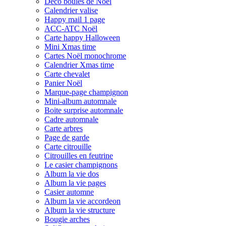
Déco boules de Noël
Calendrier valise
Happy mail 1 page
ACC-ATC Noël
Carte happy Halloween
Mini Xmas time
Cartes Noël monochrome
Calendrier Xmas time
Carte chevalet
Panier Noël
Marque-page champignon
Mini-album automnale
Boite surprise automnale
Cadre automnale
Carte arbres
Page de garde
Carte citrouille
Citrouilles en feutrine
Le casier champignons
Album la vie dos
Album la vie pages
Casier automne
Album la vie accordeon
Album la vie structure
Bougie arches