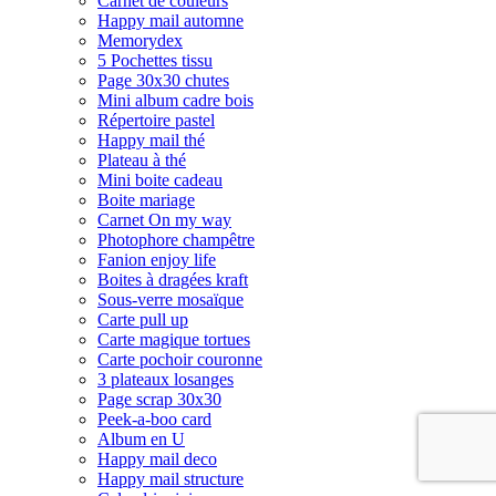
Carnet de couleurs
Happy mail automne
Memorydex
5 Pochettes tissu
Page 30x30 chutes
Mini album cadre bois
Répertoire pastel
Happy mail thé
Plateau à thé
Mini boite cadeau
Boite mariage
Carnet On my way
Photophore champêtre
Fanion enjoy life
Boites à dragées kraft
Sous-verre mosaïque
Carte pull up
Carte magique tortues
Carte pochoir couronne
3 plateaux losanges
Page scrap 30x30
Peek-a-boo card
Album en U
Happy mail deco
Happy mail structure