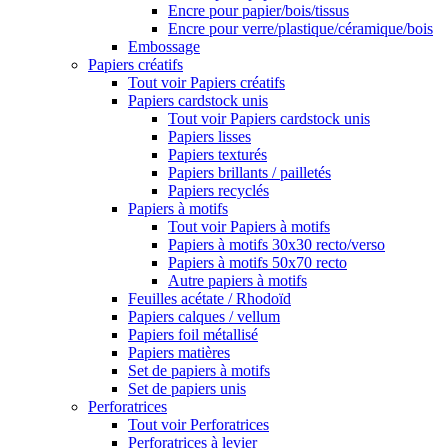
Encre pour papier/bois/tissus
Encre pour verre/plastique/céramique/bois
Embossage
Papiers créatifs
Tout voir Papiers créatifs
Papiers cardstock unis
Tout voir Papiers cardstock unis
Papiers lisses
Papiers texturés
Papiers brillants / pailletés
Papiers recyclés
Papiers à motifs
Tout voir Papiers à motifs
Papiers à motifs 30x30 recto/verso
Papiers à motifs 50x70 recto
Autre papiers à motifs
Feuilles acétate / Rhodoïd
Papiers calques / vellum
Papiers foil métallisé
Papiers matières
Set de papiers à motifs
Set de papiers unis
Perforatrices
Tout voir Perforatrices
Perforatrices à levier