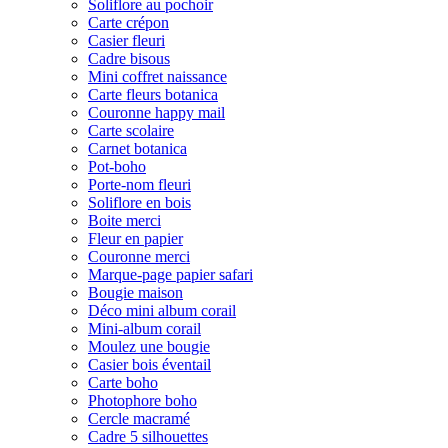
Soliflore au pochoir
Carte crépon
Casier fleuri
Cadre bisous
Mini coffret naissance
Carte fleurs botanica
Couronne happy mail
Carte scolaire
Carnet botanica
Pot-boho
Porte-nom fleuri
Soliflore en bois
Boite merci
Fleur en papier
Couronne merci
Marque-page papier safari
Bougie maison
Déco mini album corail
Mini-album corail
Moulez une bougie
Casier bois éventail
Carte boho
Photophore boho
Cercle macramé
Cadre 5 silhouettes