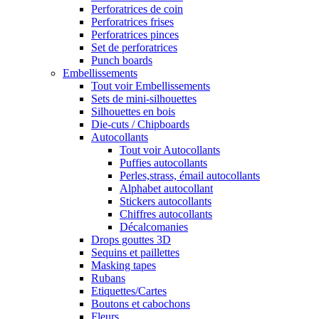
Perforatrices de coin
Perforatrices frises
Perforatrices pinces
Set de perforatrices
Punch boards
Embellissements
Tout voir Embellissements
Sets de mini-silhouettes
Silhouettes en bois
Die-cuts / Chipboards
Autocollants
Tout voir Autocollants
Puffies autocollants
Perles,strass, émail autocollants
Alphabet autocollant
Stickers autocollants
Chiffres autocollants
Décalcomanies
Drops gouttes 3D
Sequins et paillettes
Masking tapes
Rubans
Etiquettes/Cartes
Boutons et cabochons
Fleurs