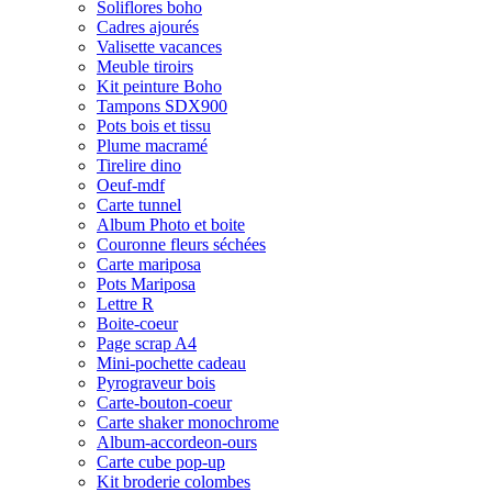
Soliflores boho
Cadres ajourés
Valisette vacances
Meuble tiroirs
Kit peinture Boho
Tampons SDX900
Pots bois et tissu
Plume macramé
Tirelire dino
Oeuf-mdf
Carte tunnel
Album Photo et boite
Couronne fleurs séchées
Carte mariposa
Pots Mariposa
Lettre R
Boite-coeur
Page scrap A4
Mini-pochette cadeau
Pyrograveur bois
Carte-bouton-coeur
Carte shaker monochrome
Album-accordeon-ours
Carte cube pop-up
Kit broderie colombes