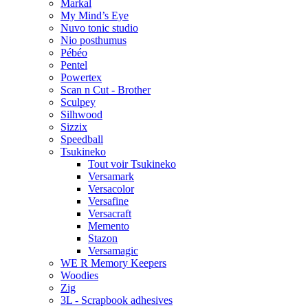
Markal
My Mind’s Eye
Nuvo tonic studio
Nio posthumus
Pébéo
Pentel
Powertex
Scan n Cut - Brother
Sculpey
Silhwood
Sizzix
Speedball
Tsukineko
Tout voir Tsukineko
Versamark
Versacolor
Versafine
Versacraft
Memento
Stazon
Versamagic
WE R Memory Keepers
Woodies
Zig
3L - Scrapbook adhesives