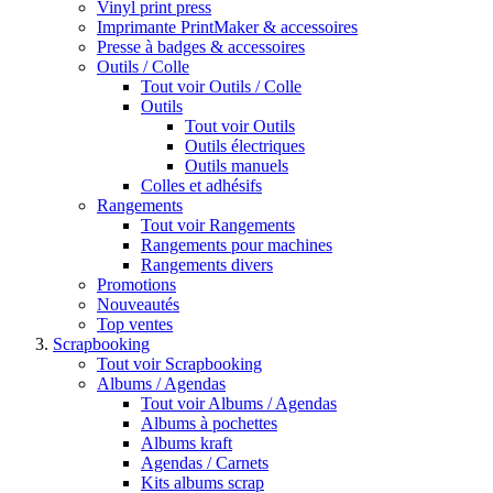
Vinyl print press
Imprimante PrintMaker & accessoires
Presse à badges & accessoires
Outils / Colle
Tout voir Outils / Colle
Outils
Tout voir Outils
Outils électriques
Outils manuels
Colles et adhésifs
Rangements
Tout voir Rangements
Rangements pour machines
Rangements divers
Promotions
Nouveautés
Top ventes
Scrapbooking
Tout voir Scrapbooking
Albums / Agendas
Tout voir Albums / Agendas
Albums à pochettes
Albums kraft
Agendas / Carnets
Kits albums scrap