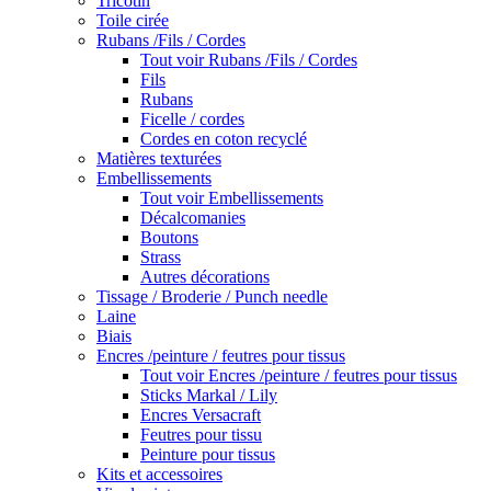
Tricotin
Toile cirée
Rubans /Fils / Cordes
Tout voir Rubans /Fils / Cordes
Fils
Rubans
Ficelle / cordes
Cordes en coton recyclé
Matières texturées
Embellissements
Tout voir Embellissements
Décalcomanies
Boutons
Strass
Autres décorations
Tissage / Broderie / Punch needle
Laine
Biais
Encres /peinture / feutres pour tissus
Tout voir Encres /peinture / feutres pour tissus
Sticks Markal / Lily
Encres Versacraft
Feutres pour tissu
Peinture pour tissus
Kits et accessoires