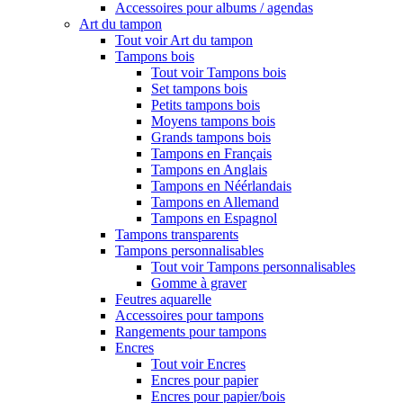
Accessoires pour albums / agendas
Art du tampon
Tout voir Art du tampon
Tampons bois
Tout voir Tampons bois
Set tampons bois
Petits tampons bois
Moyens tampons bois
Grands tampons bois
Tampons en Français
Tampons en Anglais
Tampons en Néérlandais
Tampons en Allemand
Tampons en Espagnol
Tampons transparents
Tampons personnalisables
Tout voir Tampons personnalisables
Gomme à graver
Feutres aquarelle
Accessoires pour tampons
Rangements pour tampons
Encres
Tout voir Encres
Encres pour papier
Encres pour papier/bois