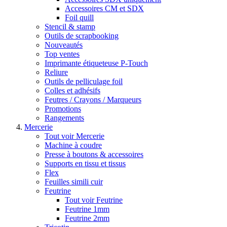
Accessoires CM et SDX
Foil quill
Stencil & stamp
Outils de scrapbooking
Nouveautés
Top ventes
Imprimante étiqueteuse P-Touch
Reliure
Outils de pelliculage foil
Colles et adhésifs
Feutres / Crayons / Marqueurs
Promotions
Rangements
Mercerie
Tout voir Mercerie
Machine à coudre
Presse à boutons & accessoires
Supports en tissu et tissus
Flex
Feuilles simili cuir
Feutrine
Tout voir Feutrine
Feutrine 1mm
Feutrine 2mm