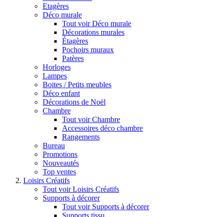
Etagères
Déco murale
Tout voir Déco murale
Décorations murales
Étagères
Pochoirs muraux
Patères
Horloges
Lampes
Boites / Petits meubles
Déco enfant
Décorations de Noël
Chambre
Tout voir Chambre
Accessoires déco chambre
Rangements
Bureau
Promotions
Nouveautés
Top ventes
Loisirs Créatifs
Tout voir Loisirs Créatifs
Supports à décorer
Tout voir Supports à décorer
Supports tissu