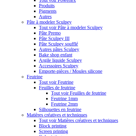
Tout voir Powertex
Produits
Pigments
Autres
Pâte à modeler Sculpey
Tout voir Pâte à modeler Sculpey
Pâte Premo
Pâte Sculpey III
Pâte Sculpey soufflé
Autres pâtes Sculpey
Bake shop enfant
Argile liquide Sculpey
Accessoires Sculpey
Emporte-pièces / Moules silicone
Feutrine
Tout voir Feutrine
Feuilles de feutrine
Tout voir Feuilles de feutrine
Feutrine 1mm
Feutrine 2mm
Silhouettes en feutrine
Matières créatives et techniques
Tout voir Matières créatives et techniques
Block printing
Screen printing