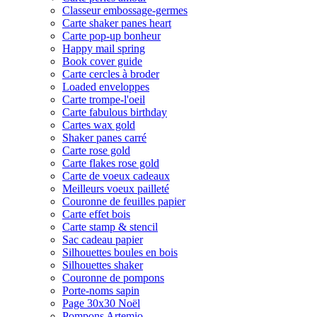
Classeur embossage-germes
Carte shaker panes heart
Carte pop-up bonheur
Happy mail spring
Book cover guide
Carte cercles à broder
Loaded enveloppes
Carte trompe-l'oeil
Carte fabulous birthday
Cartes wax gold
Shaker panes carré
Carte rose gold
Carte flakes rose gold
Carte de voeux cadeaux
Meilleurs voeux pailleté
Couronne de feuilles papier
Carte effet bois
Carte stamp & stencil
Sac cadeau papier
Silhouettes boules en bois
Silhouettes shaker
Couronne de pompons
Porte-noms sapin
Page 30x30 Noël
Pompons Artemio