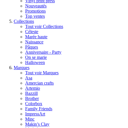
Vinyl print press
Nouveautés
Promotions
Top ventes
Collections
Tout voir Collections
Céleste
Marée haute
Naissance
Pâques
Anniversaire - Party
On se marie
Halloween
Marques
Tout voir Marques
Asa
Amercian crafts
Artemio
Bazzill
Brother
Colorbox
Family Friends
ImpressArt
Minc
Makin’s Clay