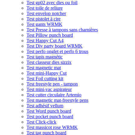
Test gp02 avec dies ou foil
Test toile de reliure
Test envelop notcher
Test pistolet à cire
Test gants WRMK
Test Presse à tampons sans charnières
Test Pillow punch board
Test Happy Cut A4
Test Diy party board WRMK
Test perfo onglet et perfo 6 trous
Test tapis magnétic
Test classeur dies sizzix
Test magnetic mat
Test mini-Happy Cut
Test Foil cutting kit
Test freestyle pen - tampon
Test mini-vac aspirateur
Test cutter circulaire Artemio
Test magnetic mat-freestyle pens
Test adhésif vellum
Test Word punch board
Test pocket punch board
Test Click-click
Test massicot rose WRMK
Test tag punch board