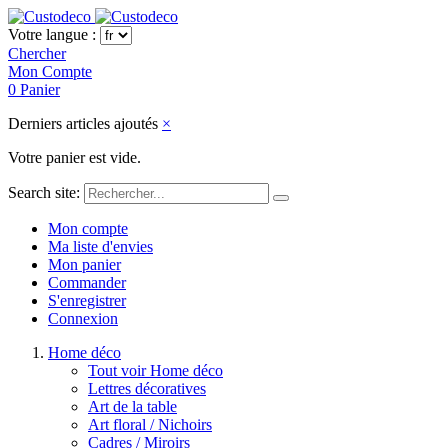
Votre langue :
Chercher
Mon Compte
0
Panier
Derniers articles ajoutés
×
Votre panier est vide.
Search site:
Mon compte
Ma liste d'envies
Mon panier
Commander
S'enregistrer
Connexion
Home déco
Tout voir Home déco
Lettres décoratives
Art de la table
Art floral / Nichoirs
Cadres / Miroirs