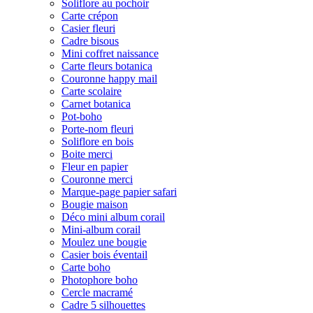
Soliflore au pochoir
Carte crépon
Casier fleuri
Cadre bisous
Mini coffret naissance
Carte fleurs botanica
Couronne happy mail
Carte scolaire
Carnet botanica
Pot-boho
Porte-nom fleuri
Soliflore en bois
Boite merci
Fleur en papier
Couronne merci
Marque-page papier safari
Bougie maison
Déco mini album corail
Mini-album corail
Moulez une bougie
Casier bois éventail
Carte boho
Photophore boho
Cercle macramé
Cadre 5 silhouettes