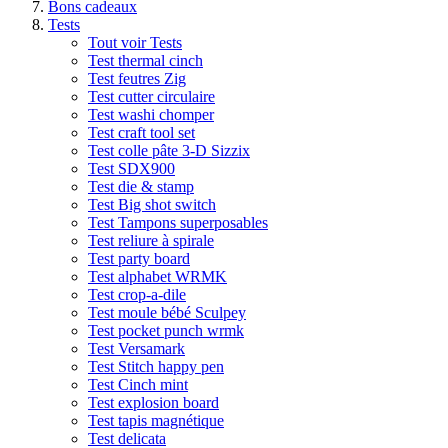
Bons cadeaux
Tests
Tout voir Tests
Test thermal cinch
Test feutres Zig
Test cutter circulaire
Test washi chomper
Test craft tool set
Test colle pâte 3-D Sizzix
Test SDX900
Test die & stamp
Test Big shot switch
Test Tampons superposables
Test reliure à spirale
Test party board
Test alphabet WRMK
Test crop-a-dile
Test moule bébé Sculpey
Test pocket punch wrmk
Test Versamark
Test Stitch happy pen
Test Cinch mint
Test explosion board
Test tapis magnétique
Test delicata