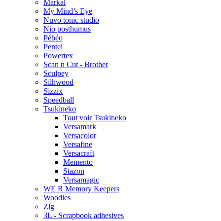
Markal
My Mind’s Eye
Nuvo tonic studio
Nio posthumus
Pébéo
Pentel
Powertex
Scan n Cut - Brother
Sculpey
Silhwood
Sizzix
Speedball
Tsukineko
Tout voir Tsukineko
Versamark
Versacolor
Versafine
Versacraft
Memento
Stazon
Versamagic
WE R Memory Keepers
Woodies
Zig
3L - Scrapbook adhesives