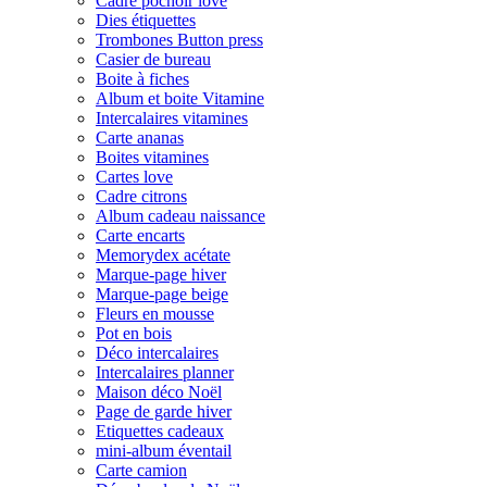
Cadre pochoir love
Dies étiquettes
Trombones Button press
Casier de bureau
Boite à fiches
Album et boite Vitamine
Intercalaires vitamines
Carte ananas
Boites vitamines
Cartes love
Cadre citrons
Album cadeau naissance
Carte encarts
Memorydex acétate
Marque-page hiver
Marque-page beige
Fleurs en mousse
Pot en bois
Déco intercalaires
Intercalaires planner
Maison déco Noël
Page de garde hiver
Etiquettes cadeaux
mini-album éventail
Carte camion