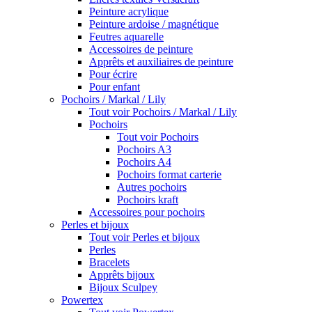
Peinture acrylique
Peinture ardoise / magnétique
Feutres aquarelle
Accessoires de peinture
Apprêts et auxiliaires de peinture
Pour écrire
Pour enfant
Pochoirs / Markal / Lily
Tout voir Pochoirs / Markal / Lily
Pochoirs
Tout voir Pochoirs
Pochoirs A3
Pochoirs A4
Pochoirs format carterie
Autres pochoirs
Pochoirs kraft
Accessoires pour pochoirs
Perles et bijoux
Tout voir Perles et bijoux
Perles
Bracelets
Apprêts bijoux
Bijoux Sculpey
Powertex