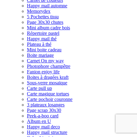
Carnet de couleurs
Happy mail automne
Memorydex
5 Pochettes tissu
Page 30x30 chutes
Mini album cadre bois
Répertoire pastel
Happy mail thé
Plateau à thé
Mini boite cadeau
Boite mariage
Carnet On my way
Photophore champêtre
Fanion enjoy life
Boites à dragées kraft
Sous-verre mosaïque
Carte pull up
Carte magique tortues
Carte pochoir couronne
3 plateaux losanges
Page scrap 30x30
Peek-a-boo card
Album en U
Happy mail deco
Happy mail structure