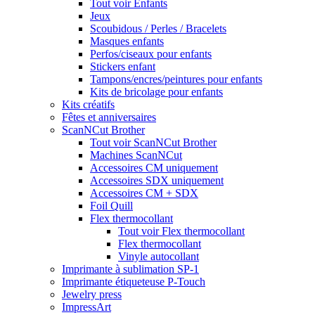
Tout voir Enfants
Jeux
Scoubidous / Perles / Bracelets
Masques enfants
Perfos/ciseaux pour enfants
Stickers enfant
Tampons/encres/peintures pour enfants
Kits de bricolage pour enfants
Kits créatifs
Fêtes et anniversaires
ScanNCut Brother
Tout voir ScanNCut Brother
Machines ScanNCut
Accessoires CM uniquement
Accessoires SDX uniquement
Accessoires CM + SDX
Foil Quill
Flex thermocollant
Tout voir Flex thermocollant
Flex thermocollant
Vinyle autocollant
Imprimante à sublimation SP-1
Imprimante étiqueteuse P-Touch
Jewelry press
ImpressArt