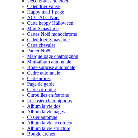
Déco boules de Noël
Calendrier valise
Happy mail 1 page
ACC-ATC Noël
Carte happy Halloween
Mini Xmas time
Cartes Noël monochrome
Calendrier Xmas time
Carte chevalet
Panier Noël
Marque-page champignon
Mini-album automnale
Boite surprise automnale
Cadre automnale
Carte arbres
Page de garde
Carte citrouille
Citrouilles en feutrine
Le casier champignons
Album la vie dos
Album la vie pages
Casier automne
Album la vie accordeon
Album la vie structure
Bougie arches