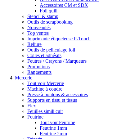
Accessoires CM et SDX
Foil quill
Stencil & stamp
Outils de scrapbooking
Nouveautés
Top ventes
Imprimante étiqueteuse P-Touch
Reliure
Outils de pelliculage foil
Colles et adhésifs
Feutres / Crayons / Marqueurs
Promotions
Rangements
Mercerie
Tout voir Mercerie
Machine à coudre
Presse à boutons & accessoires
Supports en tissu et tissus
Flex
Feuilles simili cuir
Feutrine
Tout voir Feutrine
Feutrine 1mm
Feutrine 2mm