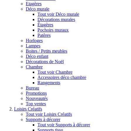
Etagères
Déco murale
Tout voir Déco murale
Décorations murales
Étagères
Pochoirs muraux
Patères
Horloges
Lampes
Boites / Petits meubles
Déco enfant
Décorations de Noël
Chambre
Tout voir Chambre
Accessoires déco chambre
Rangements
Bureau
Promotions
Nouveautés
Top ventes
Loisirs Créatifs
Tout voir Loisirs Créatifs
Supports à décorer
Tout voir Supports à décorer
Supports tissu