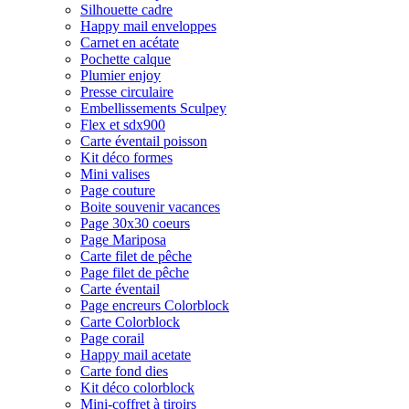
Silhouette cadre
Happy mail enveloppes
Carnet en acétate
Pochette calque
Plumier enjoy
Presse circulaire
Embellissements Sculpey
Flex et sdx900
Carte éventail poisson
Kit déco formes
Mini valises
Page couture
Boite souvenir vacances
Page 30x30 coeurs
Page Mariposa
Carte filet de pêche
Page filet de pêche
Carte éventail
Page encreurs Colorblock
Carte Colorblock
Page corail
Happy mail acetate
Carte fond dies
Kit déco colorblock
Mini-coffret à tiroirs