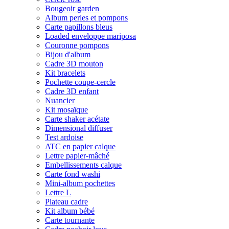
Bougeoir garden
Album perles et pompons
Carte papillons bleus
Loaded enveloppe mariposa
Couronne pompons
Bijou d'album
Cadre 3D mouton
Kit bracelets
Pochette coupe-cercle
Cadre 3D enfant
Nuancier
Kit mosaïque
Carte shaker acétate
Dimensional diffuser
Test ardoise
ATC en papier calque
Lettre papier-mâché
Embellissements calque
Carte fond washi
Mini-album pochettes
Lettre L
Plateau cadre
Kit album bébé
Carte tournante