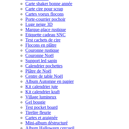
Carte shaker bonne année
Carte cire pour scrap
Cartes voeux flocons
Porte-courrier pochoir
Luge neige 3D
Marque-place rustique
Etiquette cadeau SNC
Test cachets de cire
Flocons en plâtre
Couronne rustique
Couronne Noël
Support led sapin
Calendrier pochettes
Plâtre de Noël
Centre de table Noël
Album Automne en papier
Kit calendrier jute
Kit calendrier kraft
Village lumineux
Gel bougie
Test pocket board
Tirelire fleurie
Cartes et araignée
Mini-album déstructuré
Album Halloween cercueil