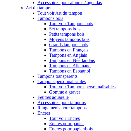
Accessoires pour albums / agendas
Art du tampon
Tout voir Art du tampon
Tampons bois
Tout voir Tampons bois
Set tampons bois
Petits tampons bois
Moyens tampons bois
Grands tampons bois
Tampons en Français
Tampons en Anglais
Tampons en Néérlandais
Tampons en Allemand
Tampons en Espagnol
Tampons transparents
Tampons personnalisables
Tout voir Tampons personnalisables
Gomme à graver
Feutres aquarelle
Accessoires pour tampons
Rangements pour tampons
Encres
Tout voir Encres
Encres pour papier
Encres pour papier/bois