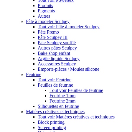
Tout voir Powertex
Produits
Pigments
Autres
Pâte à modeler Sculpey
Tout voir Pâte à modeler Sculpey
Pâte Premo
Pâte Sculpey III
Pâte Sculpey soufflé
Autres pâtes Sculpey
Bake shop enfant
Argile liquide Sculpey
Accessoires Sculpey
Emporte-pièces / Moules silicone
Feutrine
Tout voir Feutrine
Feuilles de feutrine
Tout voir Feuilles de feutrine
Feutrine 1mm
Feutrine 2mm
Silhouettes en feutrine
Matières créatives et techniques
Tout voir Matières créatives et techniques
Block printing
Screen printing