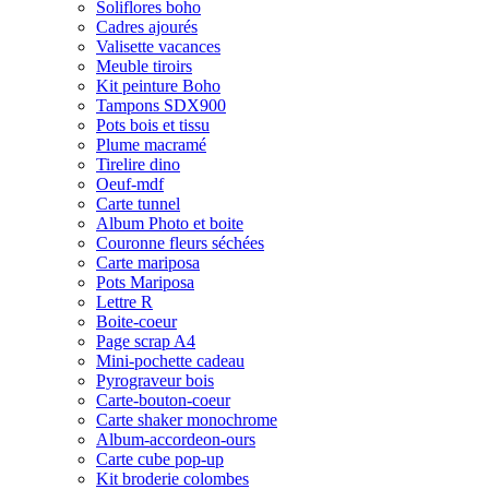
Soliflores boho
Cadres ajourés
Valisette vacances
Meuble tiroirs
Kit peinture Boho
Tampons SDX900
Pots bois et tissu
Plume macramé
Tirelire dino
Oeuf-mdf
Carte tunnel
Album Photo et boite
Couronne fleurs séchées
Carte mariposa
Pots Mariposa
Lettre R
Boite-coeur
Page scrap A4
Mini-pochette cadeau
Pyrograveur bois
Carte-bouton-coeur
Carte shaker monochrome
Album-accordeon-ours
Carte cube pop-up
Kit broderie colombes