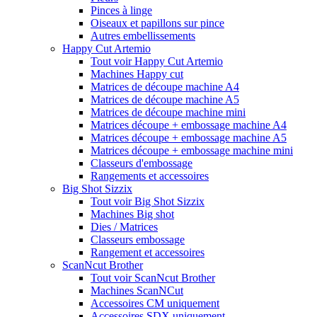
Pinces à linge
Oiseaux et papillons sur pince
Autres embellissements
Happy Cut Artemio
Tout voir Happy Cut Artemio
Machines Happy cut
Matrices de découpe machine A4
Matrices de découpe machine A5
Matrices de découpe machine mini
Matrices découpe + embossage machine A4
Matrices découpe + embossage machine A5
Matrices découpe + embossage machine mini
Classeurs d'embossage
Rangements et accessoires
Big Shot Sizzix
Tout voir Big Shot Sizzix
Machines Big shot
Dies / Matrices
Classeurs embossage
Rangement et accessoires
ScanNcut Brother
Tout voir ScanNcut Brother
Machines ScanNCut
Accessoires CM uniquement
Accessoires SDX uniquement