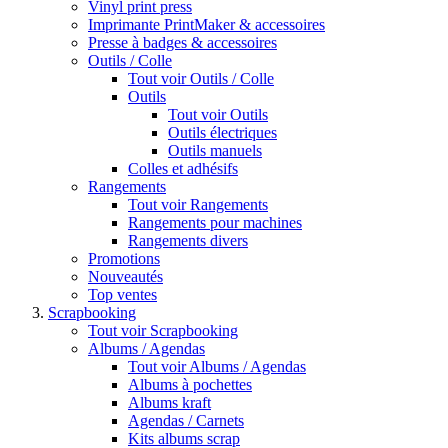
Vinyl print press
Imprimante PrintMaker & accessoires
Presse à badges & accessoires
Outils / Colle
Tout voir Outils / Colle
Outils
Tout voir Outils
Outils électriques
Outils manuels
Colles et adhésifs
Rangements
Tout voir Rangements
Rangements pour machines
Rangements divers
Promotions
Nouveautés
Top ventes
Scrapbooking
Tout voir Scrapbooking
Albums / Agendas
Tout voir Albums / Agendas
Albums à pochettes
Albums kraft
Agendas / Carnets
Kits albums scrap