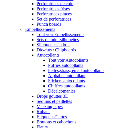
Perforatrices de coin
Perforatrices frises
Perforatrices pinces
Set de perforatrices
Punch boards
Embellissements
Tout voir Embellissements
Sets de mini-silhouettes
Silhouettes en bois
Die-cuts / Chipboards
Autocollants
Tout voir Autocollants
Puffies autocollants
Perles,strass, émail autocollants
Alphabet autocollant
Stickers autocollants
Chiffres autocollants
Décalcomanies
Drops gouttes 3D
Sequins et paillettes
Masking tapes
Rubans
Etiquettes/Cartes
Boutons et cabochons
Fleurs