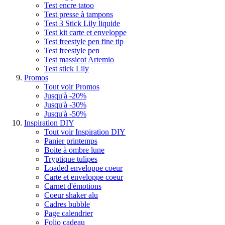
Test encre tatoo
Test presse à tampons
Test 3 Stick Lily liquide
Test kit carte et enveloppe
Test freestyle pen fine tip
Test freestyle pen
Test massicot Artemio
Test stick Lily
Promos
Tout voir Promos
Jusqu'à -20%
Jusqu'à -30%
Jusqu'à -50%
Inspiration DIY
Tout voir Inspiration DIY
Panier printemps
Boite à ombre lune
Tryptique tulipes
Loaded enveloppe coeur
Carte et enveloppe coeur
Carnet d'émotions
Coeur shaker alu
Cadres bubble
Page calendrier
Folio cadeau