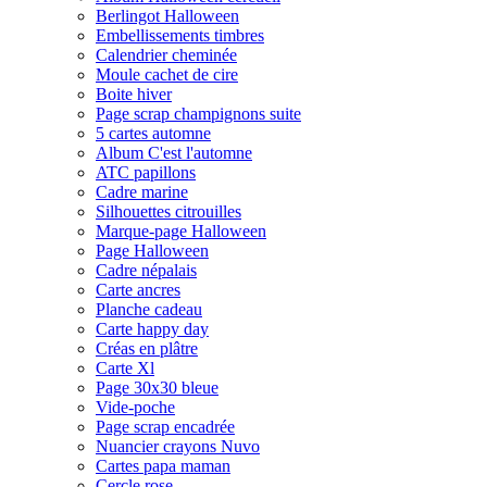
Berlingot Halloween
Embellissements timbres
Calendrier cheminée
Moule cachet de cire
Boite hiver
Page scrap champignons suite
5 cartes automne
Album C'est l'automne
ATC papillons
Cadre marine
Silhouettes citrouilles
Marque-page Halloween
Page Halloween
Cadre népalais
Carte ancres
Planche cadeau
Carte happy day
Créas en plâtre
Carte Xl
Page 30x30 bleue
Vide-poche
Page scrap encadrée
Nuancier crayons Nuvo
Cartes papa maman
Cercle rose