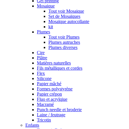
Gel printing
Mosaique
Tout voir Mosaique
Set de Mosaïques
Mosaïque autocollante
kit
Plumes
Tout voir Plumes
Plumes autruches
Plumes diverses
Cire
Plâtre
Matières naturelles
Fils métalliques et cordes
Flex
Silicone
Papier mâché
Formes polystyrène
Papier crépon
Fluo et acrylqiue
Macramé
Punch needle et broderie
Laine / feutrage
Tricotin
Enfants