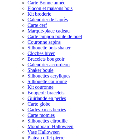
Carte Bonne année
Flocon et maisons bois
Kit broderie
Calendrier de l'après
Carte cerf
Marque-place cadeau
Carte tampon boule de noël
Couronne sapins
Silhouette bois shaker
Cloches hiver
Bracelets bougeoir
Calendrier accordeon
Shaker boule
Silhouettes acryliques
Silhouette couronne
Kit couronne
Bougeoir bracelets
Guirlande en perles
Carte globe
Cartes xmas berries
Carte momies
Silhouettes citrouille
Moodboard Halloween
Vase Halloween
Plateau effet pierre