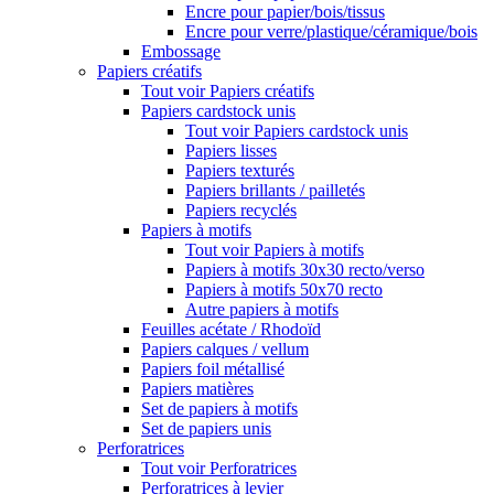
Encre pour papier/bois/tissus
Encre pour verre/plastique/céramique/bois
Embossage
Papiers créatifs
Tout voir Papiers créatifs
Papiers cardstock unis
Tout voir Papiers cardstock unis
Papiers lisses
Papiers texturés
Papiers brillants / pailletés
Papiers recyclés
Papiers à motifs
Tout voir Papiers à motifs
Papiers à motifs 30x30 recto/verso
Papiers à motifs 50x70 recto
Autre papiers à motifs
Feuilles acétate / Rhodoïd
Papiers calques / vellum
Papiers foil métallisé
Papiers matières
Set de papiers à motifs
Set de papiers unis
Perforatrices
Tout voir Perforatrices
Perforatrices à levier