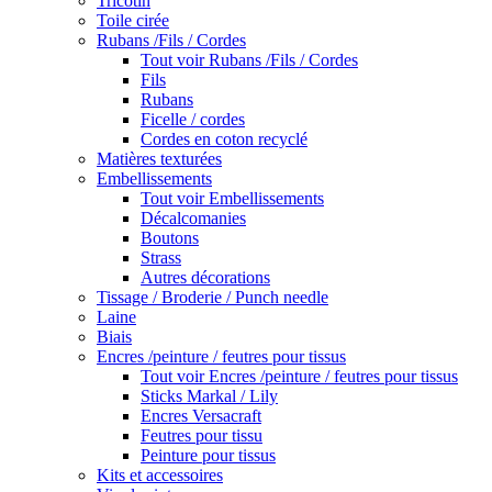
Tricotin
Toile cirée
Rubans /Fils / Cordes
Tout voir Rubans /Fils / Cordes
Fils
Rubans
Ficelle / cordes
Cordes en coton recyclé
Matières texturées
Embellissements
Tout voir Embellissements
Décalcomanies
Boutons
Strass
Autres décorations
Tissage / Broderie / Punch needle
Laine
Biais
Encres /peinture / feutres pour tissus
Tout voir Encres /peinture / feutres pour tissus
Sticks Markal / Lily
Encres Versacraft
Feutres pour tissu
Peinture pour tissus
Kits et accessoires