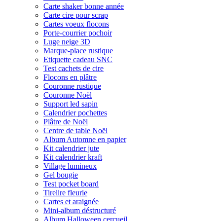
Carte shaker bonne année
Carte cire pour scrap
Cartes voeux flocons
Porte-courrier pochoir
Luge neige 3D
Marque-place rustique
Etiquette cadeau SNC
Test cachets de cire
Flocons en plâtre
Couronne rustique
Couronne Noël
Support led sapin
Calendrier pochettes
Plâtre de Noël
Centre de table Noël
Album Automne en papier
Kit calendrier jute
Kit calendrier kraft
Village lumineux
Gel bougie
Test pocket board
Tirelire fleurie
Cartes et araignée
Mini-album déstructuré
Album Halloween cercueil