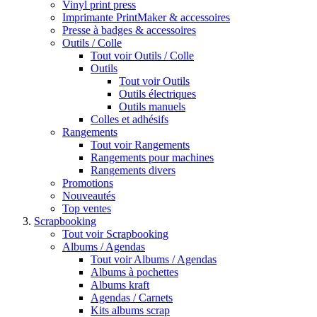
Vinyl print press
Imprimante PrintMaker & accessoires
Presse à badges & accessoires
Outils / Colle
Tout voir Outils / Colle
Outils
Tout voir Outils
Outils électriques
Outils manuels
Colles et adhésifs
Rangements
Tout voir Rangements
Rangements pour machines
Rangements divers
Promotions
Nouveautés
Top ventes
Scrapbooking
Tout voir Scrapbooking
Albums / Agendas
Tout voir Albums / Agendas
Albums à pochettes
Albums kraft
Agendas / Carnets
Kits albums scrap