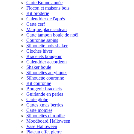
Carte Bonne année
Flocon et maisons bois
Kit broderie
Calendrier de l'après
Carte cerf
Marque-place cadeau
Carte tampon boule de noël
Couronne sapins
Silhouette bois shaker
Cloches hiver
Bracelets bougeoir
Calendrier accordeon
Shaker boule
Silhouettes acryliques
Silhouette couronne
Kit couronne
Bougeoir bracelets
Guirlande en perles
Carte globe
Cartes xmas berries
Carte momies
Silhouettes citrouille
Moodboard Halloween
Vase Halloween
Plateau effet pierre