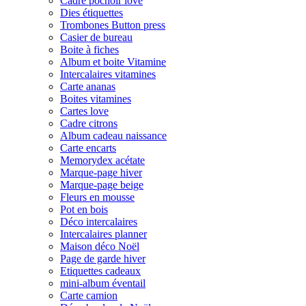
Cadre pochoir love
Dies étiquettes
Trombones Button press
Casier de bureau
Boite à fiches
Album et boite Vitamine
Intercalaires vitamines
Carte ananas
Boites vitamines
Cartes love
Cadre citrons
Album cadeau naissance
Carte encarts
Memorydex acétate
Marque-page hiver
Marque-page beige
Fleurs en mousse
Pot en bois
Déco intercalaires
Intercalaires planner
Maison déco Noël
Page de garde hiver
Etiquettes cadeaux
mini-album éventail
Carte camion