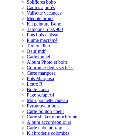
Soliflores boho
Cadres ajourés
Valisette vacances
Meuble tiroirs
Kit peinture Boho
Tampons SDX900
Pots bois et tissu
Plume macramé
Tirelire dino
Oeuf-mdf
Carte tunnel
Album Photo et boite
Couronne fleurs séchées
Carte mariposa
Pots Mariposa
Lettre R
Boite-coeur
Page scrap A4
Mini-pochette cadeau
Pyrograveur bois
Carte-bouton-coeur
Carte shaker monochrome
Album-accordeon-ours
Carte cube pop-up
Kit broderie colombes