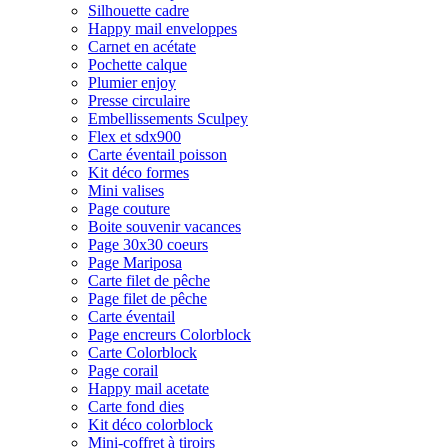
Silhouette cadre
Happy mail enveloppes
Carnet en acétate
Pochette calque
Plumier enjoy
Presse circulaire
Embellissements Sculpey
Flex et sdx900
Carte éventail poisson
Kit déco formes
Mini valises
Page couture
Boite souvenir vacances
Page 30x30 coeurs
Page Mariposa
Carte filet de pêche
Page filet de pêche
Carte éventail
Page encreurs Colorblock
Carte Colorblock
Page corail
Happy mail acetate
Carte fond dies
Kit déco colorblock
Mini-coffret à tiroirs