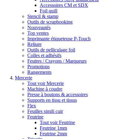
Accessoires CM et SDX
Foil quill
Stencil & stamp
Outils de scrapbooking
Nouveautés
Top ventes
Imprimante étiqueteuse P-Touch
Reliure
Outils de pelliculage foil
Colles et adhésifs
Feutres / Crayons / Marqueurs
Promotions
Rangements
Mercerie
Tout voir Mercerie
Machine à coudre
Presse à boutons & accessoires
Supports en tissu et tissus
Flex
Feuilles simili cuir
Feutrine
Tout voir Feutrine
Feutrine 1mm
Feutrine 2mm