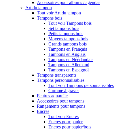
Accessoires pour albums / agendas
Art du tampon
Tout voir Art du tampon
Tampons bois
Tout voir Tampons bois
Set tampons bois
Petits tampons bois
Moyens tampons bois
Grands tampons bois
Tampons en Français
Tampons en Anglais
Tampons en Néérlandais
Tampons en Allemand
Tampons en Espagnol
Tampons transparents
Tampons personnalisables
Tout voir Tampons personnalisables
Gomme à graver
Feutres aquarelle
Accessoires pour tampons
Rangements pour tampons
Encres
Tout voir Encres
Encres pour papier
Encres pour papier/bois