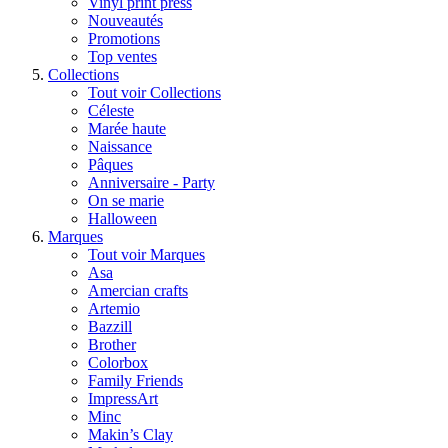
Vinyl print press
Nouveautés
Promotions
Top ventes
Collections
Tout voir Collections
Céleste
Marée haute
Naissance
Pâques
Anniversaire - Party
On se marie
Halloween
Marques
Tout voir Marques
Asa
Amercian crafts
Artemio
Bazzill
Brother
Colorbox
Family Friends
ImpressArt
Minc
Makin’s Clay