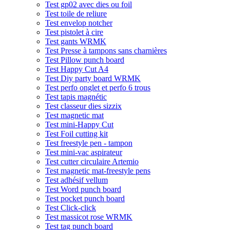
Test gp02 avec dies ou foil
Test toile de reliure
Test envelop notcher
Test pistolet à cire
Test gants WRMK
Test Presse à tampons sans charnières
Test Pillow punch board
Test Happy Cut A4
Test Diy party board WRMK
Test perfo onglet et perfo 6 trous
Test tapis magnétic
Test classeur dies sizzix
Test magnetic mat
Test mini-Happy Cut
Test Foil cutting kit
Test freestyle pen - tampon
Test mini-vac aspirateur
Test cutter circulaire Artemio
Test magnetic mat-freestyle pens
Test adhésif vellum
Test Word punch board
Test pocket punch board
Test Click-click
Test massicot rose WRMK
Test tag punch board