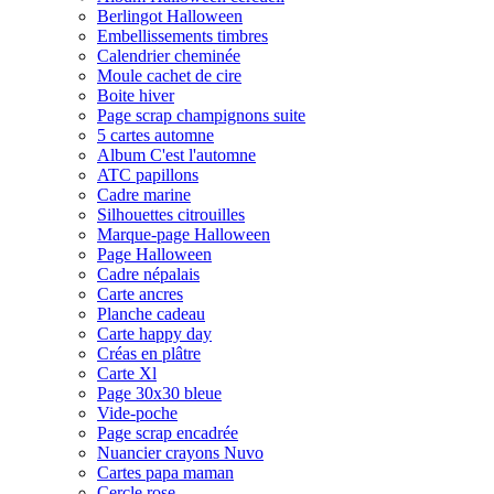
Berlingot Halloween
Embellissements timbres
Calendrier cheminée
Moule cachet de cire
Boite hiver
Page scrap champignons suite
5 cartes automne
Album C'est l'automne
ATC papillons
Cadre marine
Silhouettes citrouilles
Marque-page Halloween
Page Halloween
Cadre népalais
Carte ancres
Planche cadeau
Carte happy day
Créas en plâtre
Carte Xl
Page 30x30 bleue
Vide-poche
Page scrap encadrée
Nuancier crayons Nuvo
Cartes papa maman
Cercle rose