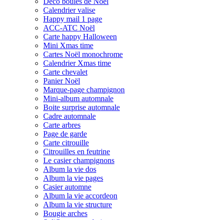
Déco boules de Noël
Calendrier valise
Happy mail 1 page
ACC-ATC Noël
Carte happy Halloween
Mini Xmas time
Cartes Noël monochrome
Calendrier Xmas time
Carte chevalet
Panier Noël
Marque-page champignon
Mini-album automnale
Boite surprise automnale
Cadre automnale
Carte arbres
Page de garde
Carte citrouille
Citrouilles en feutrine
Le casier champignons
Album la vie dos
Album la vie pages
Casier automne
Album la vie accordeon
Album la vie structure
Bougie arches