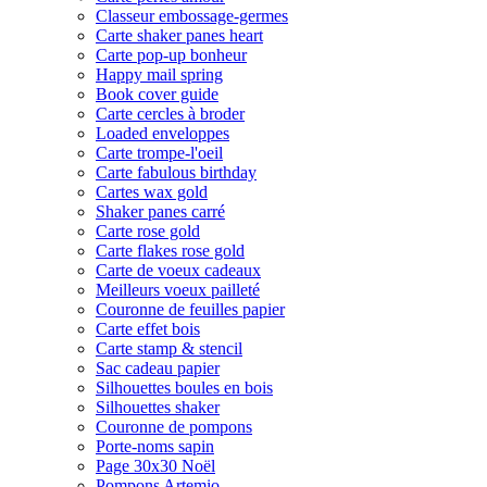
Classeur embossage-germes
Carte shaker panes heart
Carte pop-up bonheur
Happy mail spring
Book cover guide
Carte cercles à broder
Loaded enveloppes
Carte trompe-l'oeil
Carte fabulous birthday
Cartes wax gold
Shaker panes carré
Carte rose gold
Carte flakes rose gold
Carte de voeux cadeaux
Meilleurs voeux pailleté
Couronne de feuilles papier
Carte effet bois
Carte stamp & stencil
Sac cadeau papier
Silhouettes boules en bois
Silhouettes shaker
Couronne de pompons
Porte-noms sapin
Page 30x30 Noël
Pompons Artemio