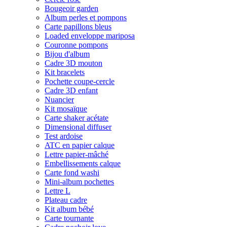
Bougeoir garden
Album perles et pompons
Carte papillons bleus
Loaded enveloppe mariposa
Couronne pompons
Bijou d'album
Cadre 3D mouton
Kit bracelets
Pochette coupe-cercle
Cadre 3D enfant
Nuancier
Kit mosaïque
Carte shaker acétate
Dimensional diffuser
Test ardoise
ATC en papier calque
Lettre papier-mâché
Embellissements calque
Carte fond washi
Mini-album pochettes
Lettre L
Plateau cadre
Kit album bébé
Carte tournante