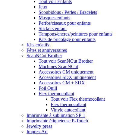
Tout voir Enfants
Jeux
Scoubidous / Perles / Bracelets
Masques enfants
Perfos/ciseaux pour enfants
Stickers enfant
Tampons/encres/peintures pour enfants
Kits de bricolage pour enfants
Kits créatifs
Fêtes et anniversaires
ScanNCut Brother
Tout voir ScanNCut Brother
Machines ScanNCut
Accessoires CM uniquement
Accessoires SDX uniquement
Accessoires CM + SDX
Foil Quill
Flex thermocollant
Tout voir Flex thermocollant
Flex thermocollant
Vinyle autocollant
Imprimante à sublimation SP-1
Imprimante étiqueteuse P-Touch
Jewelry press
ImpressArt