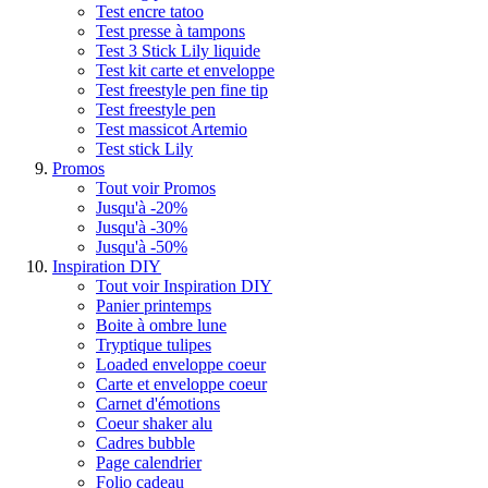
Test encre tatoo
Test presse à tampons
Test 3 Stick Lily liquide
Test kit carte et enveloppe
Test freestyle pen fine tip
Test freestyle pen
Test massicot Artemio
Test stick Lily
Promos
Tout voir Promos
Jusqu'à -20%
Jusqu'à -30%
Jusqu'à -50%
Inspiration DIY
Tout voir Inspiration DIY
Panier printemps
Boite à ombre lune
Tryptique tulipes
Loaded enveloppe coeur
Carte et enveloppe coeur
Carnet d'émotions
Coeur shaker alu
Cadres bubble
Page calendrier
Folio cadeau