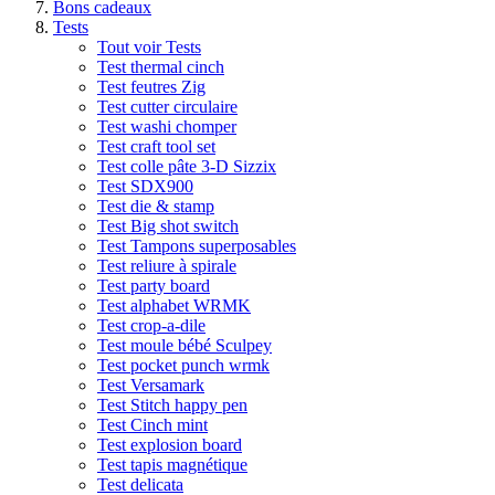
Bons cadeaux
Tests
Tout voir Tests
Test thermal cinch
Test feutres Zig
Test cutter circulaire
Test washi chomper
Test craft tool set
Test colle pâte 3-D Sizzix
Test SDX900
Test die & stamp
Test Big shot switch
Test Tampons superposables
Test reliure à spirale
Test party board
Test alphabet WRMK
Test crop-a-dile
Test moule bébé Sculpey
Test pocket punch wrmk
Test Versamark
Test Stitch happy pen
Test Cinch mint
Test explosion board
Test tapis magnétique
Test delicata