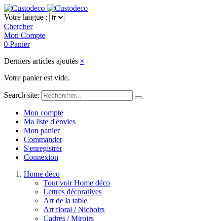
Votre langue :
Chercher
Mon Compte
0
Panier
Derniers articles ajoutés
×
Votre panier est vide.
Search site:
Mon compte
Ma liste d'envies
Mon panier
Commander
S'enregistrer
Connexion
Home déco
Tout voir Home déco
Lettres décoratives
Art de la table
Art floral / Nichoirs
Cadres / Miroirs