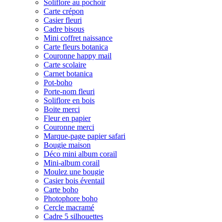
Soliflore au pochoir
Carte crépon
Casier fleuri
Cadre bisous
Mini coffret naissance
Carte fleurs botanica
Couronne happy mail
Carte scolaire
Carnet botanica
Pot-boho
Porte-nom fleuri
Soliflore en bois
Boite merci
Fleur en papier
Couronne merci
Marque-page papier safari
Bougie maison
Déco mini album corail
Mini-album corail
Moulez une bougie
Casier bois éventail
Carte boho
Photophore boho
Cercle macramé
Cadre 5 silhouettes