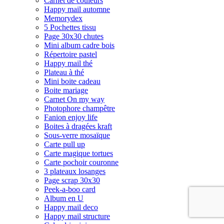
Carnet de couleurs
Happy mail automne
Memorydex
5 Pochettes tissu
Page 30x30 chutes
Mini album cadre bois
Répertoire pastel
Happy mail thé
Plateau à thé
Mini boite cadeau
Boite mariage
Carnet On my way
Photophore champêtre
Fanion enjoy life
Boites à dragées kraft
Sous-verre mosaïque
Carte pull up
Carte magique tortues
Carte pochoir couronne
3 plateaux losanges
Page scrap 30x30
Peek-a-boo card
Album en U
Happy mail deco
Happy mail structure