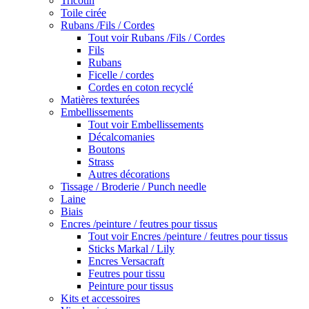
Tricotin
Toile cirée
Rubans /Fils / Cordes
Tout voir Rubans /Fils / Cordes
Fils
Rubans
Ficelle / cordes
Cordes en coton recyclé
Matières texturées
Embellissements
Tout voir Embellissements
Décalcomanies
Boutons
Strass
Autres décorations
Tissage / Broderie / Punch needle
Laine
Biais
Encres /peinture / feutres pour tissus
Tout voir Encres /peinture / feutres pour tissus
Sticks Markal / Lily
Encres Versacraft
Feutres pour tissu
Peinture pour tissus
Kits et accessoires