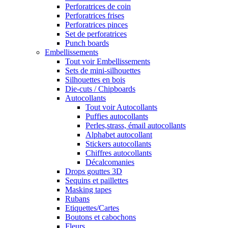
Perforatrices de coin
Perforatrices frises
Perforatrices pinces
Set de perforatrices
Punch boards
Embellissements
Tout voir Embellissements
Sets de mini-silhouettes
Silhouettes en bois
Die-cuts / Chipboards
Autocollants
Tout voir Autocollants
Puffies autocollants
Perles,strass, émail autocollants
Alphabet autocollant
Stickers autocollants
Chiffres autocollants
Décalcomanies
Drops gouttes 3D
Sequins et paillettes
Masking tapes
Rubans
Etiquettes/Cartes
Boutons et cabochons
Fleurs