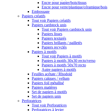
Encre pour papier/bois/tissus
Encre pour verre/plastique/céramique/bois
Embossage
Papiers créatifs
Tout voir Papiers créatifs
Papiers cardstock unis
Tout voir Papiers cardstock unis
Papiers lisses
Papiers texturés
Papiers brillants / pailletés
Papiers recyclés
Papiers à motifs
Tout voir Papiers à motifs
Papiers à motifs 30x30 recto/verso
Papiers à motifs 50x70 recto
Autre papiers à motifs
Feuilles acétate / Rhodoïd
Papiers calques / vellum
Papiers foil métallisé
Papiers matières
Set de papiers à motifs
Set de papiers unis
Perforatrices
Tout voir Perforatrices
Perforatrices à levier