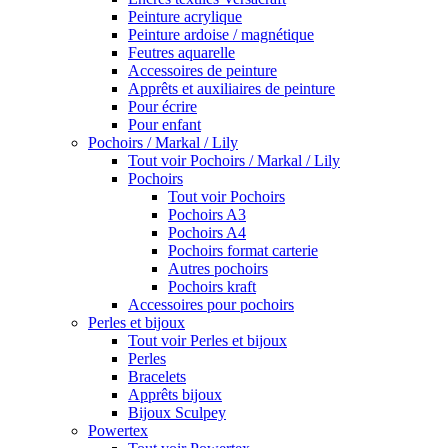
Peinture acrylique
Peinture ardoise / magnétique
Feutres aquarelle
Accessoires de peinture
Apprêts et auxiliaires de peinture
Pour écrire
Pour enfant
Pochoirs / Markal / Lily
Tout voir Pochoirs / Markal / Lily
Pochoirs
Tout voir Pochoirs
Pochoirs A3
Pochoirs A4
Pochoirs format carterie
Autres pochoirs
Pochoirs kraft
Accessoires pour pochoirs
Perles et bijoux
Tout voir Perles et bijoux
Perles
Bracelets
Apprêts bijoux
Bijoux Sculpey
Powertex