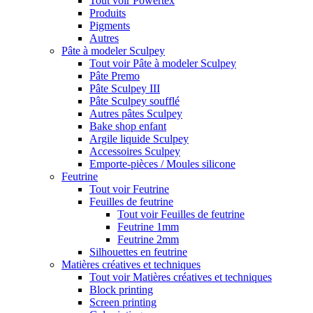
Tout voir Powertex
Produits
Pigments
Autres
Pâte à modeler Sculpey
Tout voir Pâte à modeler Sculpey
Pâte Premo
Pâte Sculpey III
Pâte Sculpey soufflé
Autres pâtes Sculpey
Bake shop enfant
Argile liquide Sculpey
Accessoires Sculpey
Emporte-pièces / Moules silicone
Feutrine
Tout voir Feutrine
Feuilles de feutrine
Tout voir Feuilles de feutrine
Feutrine 1mm
Feutrine 2mm
Silhouettes en feutrine
Matières créatives et techniques
Tout voir Matières créatives et techniques
Block printing
Screen printing