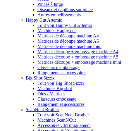
Pinces à linge
Oiseaux et papillons sur pince
Autres embellissements
Happy Cut Artemio
Tout voir Happy Cut Artemio
Machines Happy cut
Matrices de découpe machine A4
Matrices de découpe machine A5
Matrices de découpe machine mini
Matrices découpe + embossage machine A4
Matrices découpe + embossage machine A5
Matrices découpe + embossage machine mini
Classeurs d'embossage
Rangements et accessoires
Big Shot Sizzix
Tout voir Big Shot Sizzix
Machines Big shot
Dies / Matrices
Classeurs embossage
Rangement et accessoires
ScanNcut Brother
Tout voir ScanNcut Brother
Machines ScanNCut
Accessoires CM uniquement
Accessoires SDX uniquement