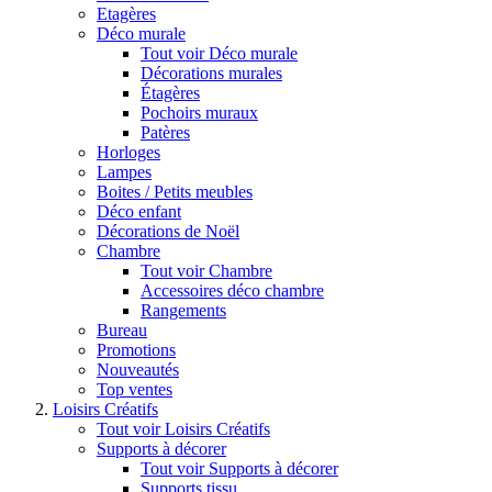
Etagères
Déco murale
Tout voir Déco murale
Décorations murales
Étagères
Pochoirs muraux
Patères
Horloges
Lampes
Boites / Petits meubles
Déco enfant
Décorations de Noël
Chambre
Tout voir Chambre
Accessoires déco chambre
Rangements
Bureau
Promotions
Nouveautés
Top ventes
Loisirs Créatifs
Tout voir Loisirs Créatifs
Supports à décorer
Tout voir Supports à décorer
Supports tissu