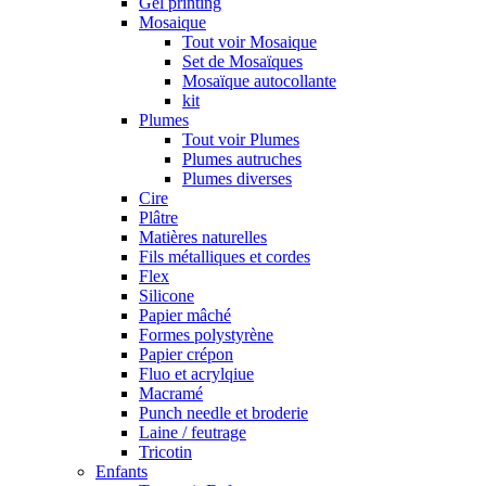
Gel printing
Mosaique
Tout voir Mosaique
Set de Mosaïques
Mosaïque autocollante
kit
Plumes
Tout voir Plumes
Plumes autruches
Plumes diverses
Cire
Plâtre
Matières naturelles
Fils métalliques et cordes
Flex
Silicone
Papier mâché
Formes polystyrène
Papier crépon
Fluo et acrylqiue
Macramé
Punch needle et broderie
Laine / feutrage
Tricotin
Enfants