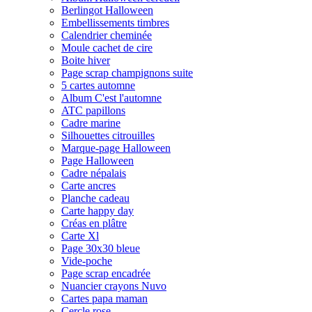
Berlingot Halloween
Embellissements timbres
Calendrier cheminée
Moule cachet de cire
Boite hiver
Page scrap champignons suite
5 cartes automne
Album C'est l'automne
ATC papillons
Cadre marine
Silhouettes citrouilles
Marque-page Halloween
Page Halloween
Cadre népalais
Carte ancres
Planche cadeau
Carte happy day
Créas en plâtre
Carte Xl
Page 30x30 bleue
Vide-poche
Page scrap encadrée
Nuancier crayons Nuvo
Cartes papa maman
Cercle rose