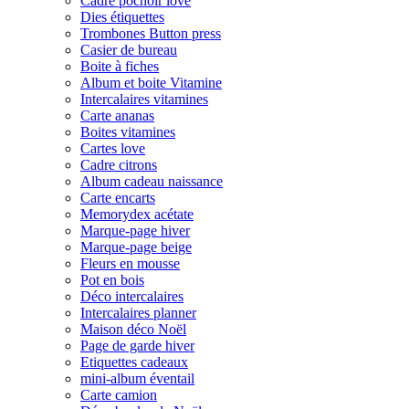
Cadre pochoir love
Dies étiquettes
Trombones Button press
Casier de bureau
Boite à fiches
Album et boite Vitamine
Intercalaires vitamines
Carte ananas
Boites vitamines
Cartes love
Cadre citrons
Album cadeau naissance
Carte encarts
Memorydex acétate
Marque-page hiver
Marque-page beige
Fleurs en mousse
Pot en bois
Déco intercalaires
Intercalaires planner
Maison déco Noël
Page de garde hiver
Etiquettes cadeaux
mini-album éventail
Carte camion