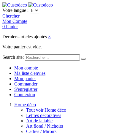
Votre langue :
Chercher
Mon Compte
0
Panier
Derniers articles ajoutés
×
Votre panier est vide.
Search site:
Mon compte
Ma liste d'envies
Mon panier
Commander
S'enregistrer
Connexion
Home déco
Tout voir Home déco
Lettres décoratives
Art de la table
Art floral / Nichoirs
Cadres / Miroirs