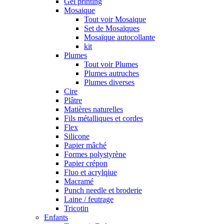
Gel printing
Mosaique
Tout voir Mosaique
Set de Mosaïques
Mosaïque autocollante
kit
Plumes
Tout voir Plumes
Plumes autruches
Plumes diverses
Cire
Plâtre
Matières naturelles
Fils métalliques et cordes
Flex
Silicone
Papier mâché
Formes polystyrène
Papier crépon
Fluo et acrylqiue
Macramé
Punch needle et broderie
Laine / feutrage
Tricotin
Enfants