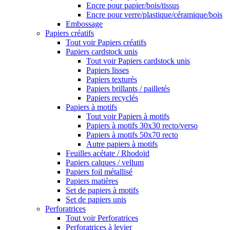
Encre pour papier/bois/tissus
Encre pour verre/plastique/céramique/bois
Embossage
Papiers créatifs
Tout voir Papiers créatifs
Papiers cardstock unis
Tout voir Papiers cardstock unis
Papiers lisses
Papiers texturés
Papiers brillants / pailletés
Papiers recyclés
Papiers à motifs
Tout voir Papiers à motifs
Papiers à motifs 30x30 recto/verso
Papiers à motifs 50x70 recto
Autre papiers à motifs
Feuilles acétate / Rhodoïd
Papiers calques / vellum
Papiers foil métallisé
Papiers matières
Set de papiers à motifs
Set de papiers unis
Perforatrices
Tout voir Perforatrices
Perforatrices à levier