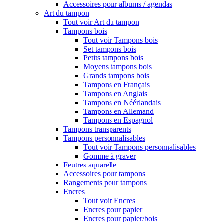
Accessoires pour albums / agendas
Art du tampon
Tout voir Art du tampon
Tampons bois
Tout voir Tampons bois
Set tampons bois
Petits tampons bois
Moyens tampons bois
Grands tampons bois
Tampons en Français
Tampons en Anglais
Tampons en Néérlandais
Tampons en Allemand
Tampons en Espagnol
Tampons transparents
Tampons personnalisables
Tout voir Tampons personnalisables
Gomme à graver
Feutres aquarelle
Accessoires pour tampons
Rangements pour tampons
Encres
Tout voir Encres
Encres pour papier
Encres pour papier/bois