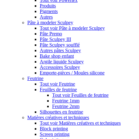
Tout voir Powertex
Produits
Pigments
Autres
Pâte à modeler Sculpey
Tout voir Pâte à modeler Sculpey
Pâte Premo
Pâte Sculpey III
Pâte Sculpey soufflé
Autres pâtes Sculpey
Bake shop enfant
Argile liquide Sculpey
Accessoires Sculpey
Emporte-pièces / Moules silicone
Feutrine
Tout voir Feutrine
Feuilles de feutrine
Tout voir Feuilles de feutrine
Feutrine 1mm
Feutrine 2mm
Silhouettes en feutrine
Matières créatives et techniques
Tout voir Matières créatives et techniques
Block printing
Screen printing