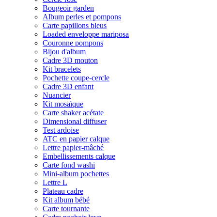
Bougeoir garden
Album perles et pompons
Carte papillons bleus
Loaded enveloppe mariposa
Couronne pompons
Bijou d'album
Cadre 3D mouton
Kit bracelets
Pochette coupe-cercle
Cadre 3D enfant
Nuancier
Kit mosaïque
Carte shaker acétate
Dimensional diffuser
Test ardoise
ATC en papier calque
Lettre papier-mâché
Embellissements calque
Carte fond washi
Mini-album pochettes
Lettre L
Plateau cadre
Kit album bébé
Carte tournante