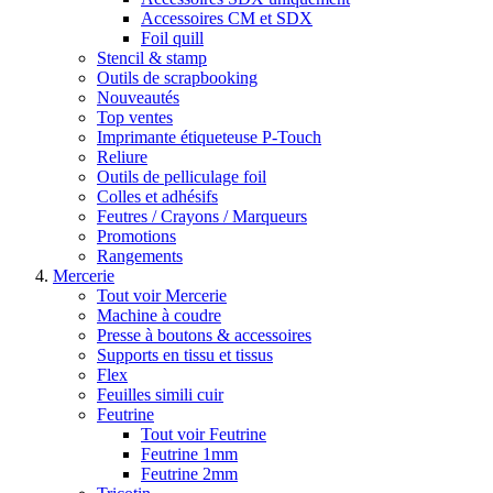
Accessoires CM et SDX
Foil quill
Stencil & stamp
Outils de scrapbooking
Nouveautés
Top ventes
Imprimante étiqueteuse P-Touch
Reliure
Outils de pelliculage foil
Colles et adhésifs
Feutres / Crayons / Marqueurs
Promotions
Rangements
Mercerie
Tout voir Mercerie
Machine à coudre
Presse à boutons & accessoires
Supports en tissu et tissus
Flex
Feuilles simili cuir
Feutrine
Tout voir Feutrine
Feutrine 1mm
Feutrine 2mm