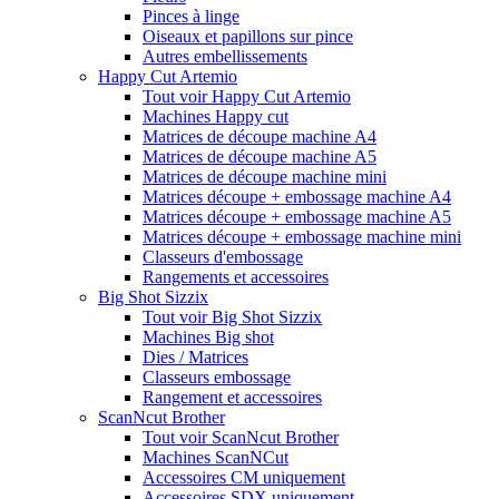
Pinces à linge
Oiseaux et papillons sur pince
Autres embellissements
Happy Cut Artemio
Tout voir Happy Cut Artemio
Machines Happy cut
Matrices de découpe machine A4
Matrices de découpe machine A5
Matrices de découpe machine mini
Matrices découpe + embossage machine A4
Matrices découpe + embossage machine A5
Matrices découpe + embossage machine mini
Classeurs d'embossage
Rangements et accessoires
Big Shot Sizzix
Tout voir Big Shot Sizzix
Machines Big shot
Dies / Matrices
Classeurs embossage
Rangement et accessoires
ScanNcut Brother
Tout voir ScanNcut Brother
Machines ScanNCut
Accessoires CM uniquement
Accessoires SDX uniquement