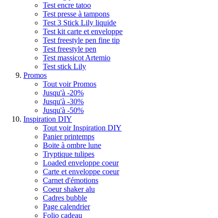
Test encre tatoo
Test presse à tampons
Test 3 Stick Lily liquide
Test kit carte et enveloppe
Test freestyle pen fine tip
Test freestyle pen
Test massicot Artemio
Test stick Lily
Promos
Tout voir Promos
Jusqu'à -20%
Jusqu'à -30%
Jusqu'à -50%
Inspiration DIY
Tout voir Inspiration DIY
Panier printemps
Boite à ombre lune
Tryptique tulipes
Loaded enveloppe coeur
Carte et enveloppe coeur
Carnet d'émotions
Coeur shaker alu
Cadres bubble
Page calendrier
Folio cadeau