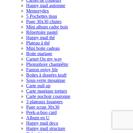
Carnet de couleurs
Happy mail automne
Memorydex
5 Pochettes tissu
Page 30x30 chutes
Mini album cadre bois
Répertoire pastel
Happy mail thé
Plateau à thé
Mini boite cadeau
Boite mariage
Carnet On my way
Photophore champêtre
Fanion enjoy life
Boites à dragées kraft
Sous-verre mosaïque
Carte pull up
Carte magique tortues
Carte pochoir couronne
3 plateaux losanges
Page scrap 30x30
Peek-a-boo card
Album en U
Happy mail deco
Happy mail structure