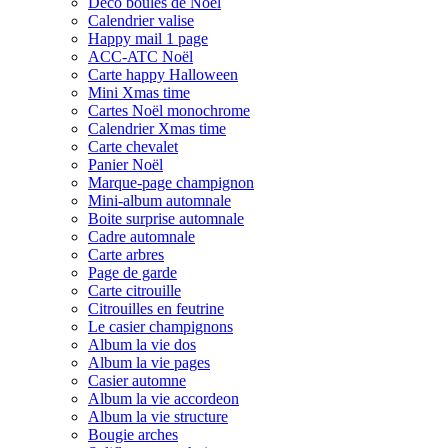
Déco boules de Noël
Calendrier valise
Happy mail 1 page
ACC-ATC Noël
Carte happy Halloween
Mini Xmas time
Cartes Noël monochrome
Calendrier Xmas time
Carte chevalet
Panier Noël
Marque-page champignon
Mini-album automnale
Boite surprise automnale
Cadre automnale
Carte arbres
Page de garde
Carte citrouille
Citrouilles en feutrine
Le casier champignons
Album la vie dos
Album la vie pages
Casier automne
Album la vie accordeon
Album la vie structure
Bougie arches