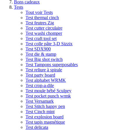
Bons cadeaux
Tests
Tout voir Tests
Test thermal cinch
Test feutres Zig
Test cutter circulaire
Test washi chomper
Test craft tool set
Test colle pâte 3-D Sizzix
Test SDX900
Test die & stamp
Test Big shot switch
Test Tampons superposables
Test reliure à spirale
Test party board
Test alphabet WRMK
Test crop-a-dile
Test moule bébé Sculpey
Test pocket punch wrmk
Test Versamark
Test Stitch happy pen
Test Cinch mint
Test explosion board
Test tapis magnétique
Test delicata