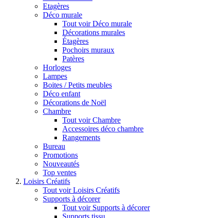
Etagères
Déco murale
Tout voir Déco murale
Décorations murales
Étagères
Pochoirs muraux
Patères
Horloges
Lampes
Boites / Petits meubles
Déco enfant
Décorations de Noël
Chambre
Tout voir Chambre
Accessoires déco chambre
Rangements
Bureau
Promotions
Nouveautés
Top ventes
Loisirs Créatifs
Tout voir Loisirs Créatifs
Supports à décorer
Tout voir Supports à décorer
Supports tissu