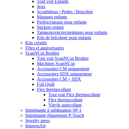
Tout voir Enfants
Jeux
Scoubidous / Perles / Bracelets
Masques enfants
Perfos/ciseaux pour enfants
Stickers enfant
Tampons/encres/peintures pour enfants
Kits de bricolage pour enfants
Kits créatifs
Fêtes et anniversaires
ScanNCut Brother
Tout voir ScanNCut Brother
Machines ScanNCut
Accessoires CM uniquement
Accessoires SDX uniquement
Accessoires CM + SDX
Foil Quill
Flex thermocollant
Tout voir Flex thermocollant
Flex thermocollant
Vinyle autocollant
Imprimante à sublimation SP-1
Imprimante étiqueteuse P-Touch
Jewelry press
ImpressArt