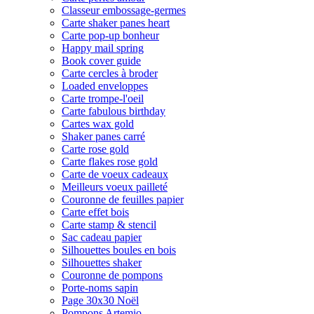
Classeur embossage-germes
Carte shaker panes heart
Carte pop-up bonheur
Happy mail spring
Book cover guide
Carte cercles à broder
Loaded enveloppes
Carte trompe-l'oeil
Carte fabulous birthday
Cartes wax gold
Shaker panes carré
Carte rose gold
Carte flakes rose gold
Carte de voeux cadeaux
Meilleurs voeux pailleté
Couronne de feuilles papier
Carte effet bois
Carte stamp & stencil
Sac cadeau papier
Silhouettes boules en bois
Silhouettes shaker
Couronne de pompons
Porte-noms sapin
Page 30x30 Noël
Pompons Artemio