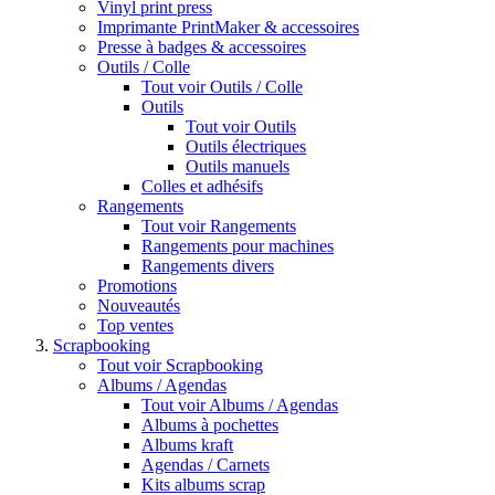
Vinyl print press
Imprimante PrintMaker & accessoires
Presse à badges & accessoires
Outils / Colle
Tout voir Outils / Colle
Outils
Tout voir Outils
Outils électriques
Outils manuels
Colles et adhésifs
Rangements
Tout voir Rangements
Rangements pour machines
Rangements divers
Promotions
Nouveautés
Top ventes
Scrapbooking
Tout voir Scrapbooking
Albums / Agendas
Tout voir Albums / Agendas
Albums à pochettes
Albums kraft
Agendas / Carnets
Kits albums scrap