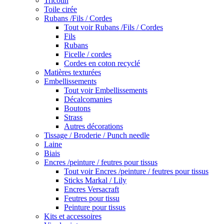
Tricotin
Toile cirée
Rubans /Fils / Cordes
Tout voir Rubans /Fils / Cordes
Fils
Rubans
Ficelle / cordes
Cordes en coton recyclé
Matières texturées
Embellissements
Tout voir Embellissements
Décalcomanies
Boutons
Strass
Autres décorations
Tissage / Broderie / Punch needle
Laine
Biais
Encres /peinture / feutres pour tissus
Tout voir Encres /peinture / feutres pour tissus
Sticks Markal / Lily
Encres Versacraft
Feutres pour tissu
Peinture pour tissus
Kits et accessoires