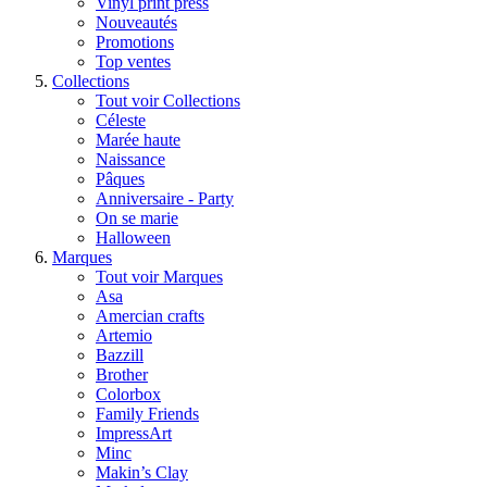
Vinyl print press
Nouveautés
Promotions
Top ventes
Collections
Tout voir Collections
Céleste
Marée haute
Naissance
Pâques
Anniversaire - Party
On se marie
Halloween
Marques
Tout voir Marques
Asa
Amercian crafts
Artemio
Bazzill
Brother
Colorbox
Family Friends
ImpressArt
Minc
Makin’s Clay