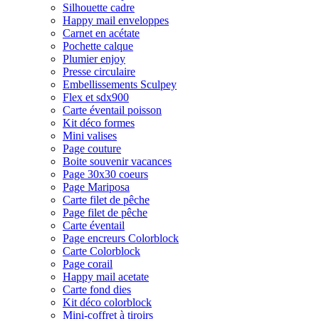
Silhouette cadre
Happy mail enveloppes
Carnet en acétate
Pochette calque
Plumier enjoy
Presse circulaire
Embellissements Sculpey
Flex et sdx900
Carte éventail poisson
Kit déco formes
Mini valises
Page couture
Boite souvenir vacances
Page 30x30 coeurs
Page Mariposa
Carte filet de pêche
Page filet de pêche
Carte éventail
Page encreurs Colorblock
Carte Colorblock
Page corail
Happy mail acetate
Carte fond dies
Kit déco colorblock
Mini-coffret à tiroirs