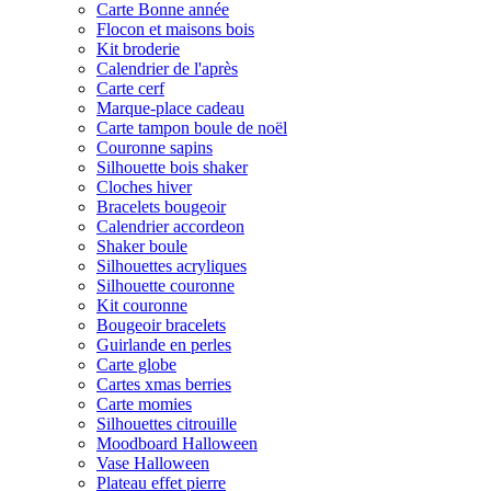
Carte Bonne année
Flocon et maisons bois
Kit broderie
Calendrier de l'après
Carte cerf
Marque-place cadeau
Carte tampon boule de noël
Couronne sapins
Silhouette bois shaker
Cloches hiver
Bracelets bougeoir
Calendrier accordeon
Shaker boule
Silhouettes acryliques
Silhouette couronne
Kit couronne
Bougeoir bracelets
Guirlande en perles
Carte globe
Cartes xmas berries
Carte momies
Silhouettes citrouille
Moodboard Halloween
Vase Halloween
Plateau effet pierre