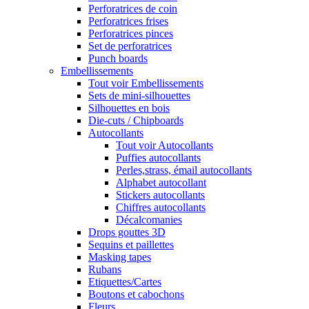
Perforatrices de coin
Perforatrices frises
Perforatrices pinces
Set de perforatrices
Punch boards
Embellissements
Tout voir Embellissements
Sets de mini-silhouettes
Silhouettes en bois
Die-cuts / Chipboards
Autocollants
Tout voir Autocollants
Puffies autocollants
Perles,strass, émail autocollants
Alphabet autocollant
Stickers autocollants
Chiffres autocollants
Décalcomanies
Drops gouttes 3D
Sequins et paillettes
Masking tapes
Rubans
Etiquettes/Cartes
Boutons et cabochons
Fleurs