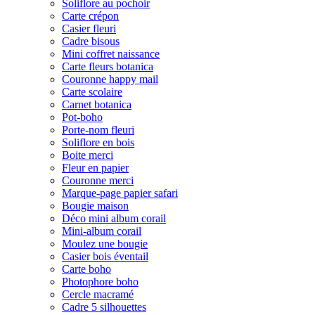
Soliflore au pochoir
Carte crépon
Casier fleuri
Cadre bisous
Mini coffret naissance
Carte fleurs botanica
Couronne happy mail
Carte scolaire
Carnet botanica
Pot-boho
Porte-nom fleuri
Soliflore en bois
Boite merci
Fleur en papier
Couronne merci
Marque-page papier safari
Bougie maison
Déco mini album corail
Mini-album corail
Moulez une bougie
Casier bois éventail
Carte boho
Photophore boho
Cercle macramé
Cadre 5 silhouettes