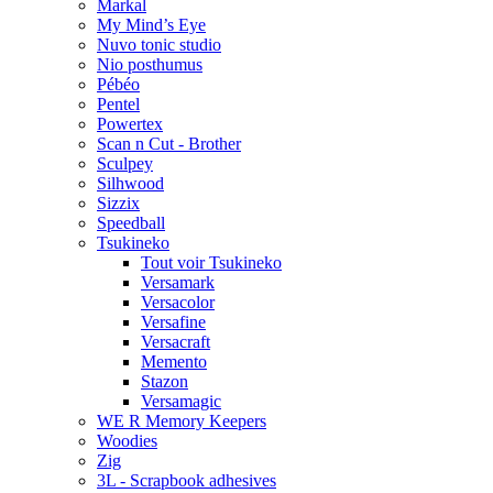
Markal
My Mind’s Eye
Nuvo tonic studio
Nio posthumus
Pébéo
Pentel
Powertex
Scan n Cut - Brother
Sculpey
Silhwood
Sizzix
Speedball
Tsukineko
Tout voir Tsukineko
Versamark
Versacolor
Versafine
Versacraft
Memento
Stazon
Versamagic
WE R Memory Keepers
Woodies
Zig
3L - Scrapbook adhesives