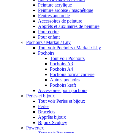
Peinture acrylique
Peinture ardoise / magnétique
Feutres aquarelle
Accessoires de peinture
Apprêts et auxiliaires de peinture
Pour écrire
Pour enfant
Pochoirs / Markal / Lily
Tout voir Pochoirs / Markal / Lily
Pochoirs
Tout voir Pochoirs
Pochoirs A3
Pochoirs A4
Pochoirs format carterie
Autres pochoirs
Pochoirs kraft
Accessoires pour pochoirs
Perles et bijoux
Tout voir Perles et bijoux
Perles
Bracelets
Apprêts bijoux
Bijoux Sculpey
Powertex