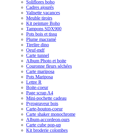
Soliflores boho
Cadres ajourés
Valisette vacances
Meuble tiroirs
Kit peinture Boho
Tampons SDX900
Pots bois et tissu
Plume macramé
Tirelire dino
Oeuf-mdf
Carte tunnel
Album Photo et boite
Couronne fleurs séchées
Carte mariposa
Pots Mariposa
Lettre R
Boite-coeur
Page scrap A4
Mini-pochette cadeau
Pyrograveur bois
Carte-bouton-coeur
Carte shaker monochrome
Album-accordeon-ours
Carte cube pop-up
Kit broderie colombes