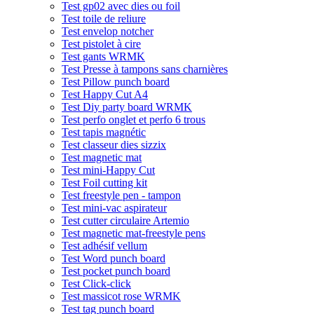
Test gp02 avec dies ou foil
Test toile de reliure
Test envelop notcher
Test pistolet à cire
Test gants WRMK
Test Presse à tampons sans charnières
Test Pillow punch board
Test Happy Cut A4
Test Diy party board WRMK
Test perfo onglet et perfo 6 trous
Test tapis magnétic
Test classeur dies sizzix
Test magnetic mat
Test mini-Happy Cut
Test Foil cutting kit
Test freestyle pen - tampon
Test mini-vac aspirateur
Test cutter circulaire Artemio
Test magnetic mat-freestyle pens
Test adhésif vellum
Test Word punch board
Test pocket punch board
Test Click-click
Test massicot rose WRMK
Test tag punch board