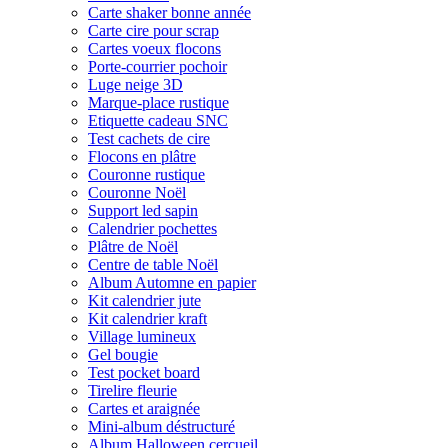
Carte shaker bonne année
Carte cire pour scrap
Cartes voeux flocons
Porte-courrier pochoir
Luge neige 3D
Marque-place rustique
Etiquette cadeau SNC
Test cachets de cire
Flocons en plâtre
Couronne rustique
Couronne Noël
Support led sapin
Calendrier pochettes
Plâtre de Noël
Centre de table Noël
Album Automne en papier
Kit calendrier jute
Kit calendrier kraft
Village lumineux
Gel bougie
Test pocket board
Tirelire fleurie
Cartes et araignée
Mini-album déstructuré
Album Halloween cercueil