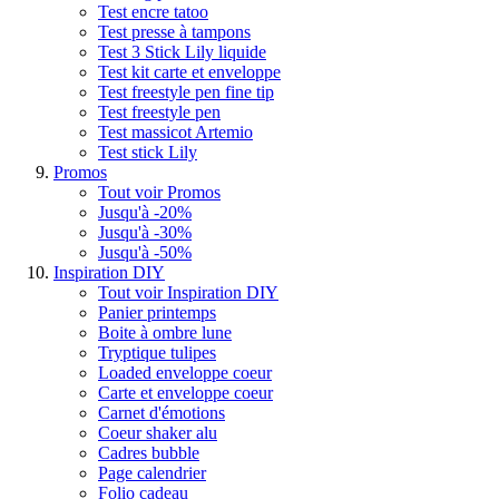
Test encre tatoo
Test presse à tampons
Test 3 Stick Lily liquide
Test kit carte et enveloppe
Test freestyle pen fine tip
Test freestyle pen
Test massicot Artemio
Test stick Lily
Promos
Tout voir Promos
Jusqu'à -20%
Jusqu'à -30%
Jusqu'à -50%
Inspiration DIY
Tout voir Inspiration DIY
Panier printemps
Boite à ombre lune
Tryptique tulipes
Loaded enveloppe coeur
Carte et enveloppe coeur
Carnet d'émotions
Coeur shaker alu
Cadres bubble
Page calendrier
Folio cadeau