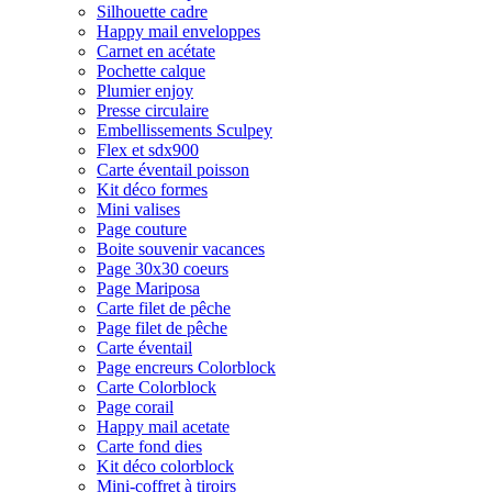
Silhouette cadre
Happy mail enveloppes
Carnet en acétate
Pochette calque
Plumier enjoy
Presse circulaire
Embellissements Sculpey
Flex et sdx900
Carte éventail poisson
Kit déco formes
Mini valises
Page couture
Boite souvenir vacances
Page 30x30 coeurs
Page Mariposa
Carte filet de pêche
Page filet de pêche
Carte éventail
Page encreurs Colorblock
Carte Colorblock
Page corail
Happy mail acetate
Carte fond dies
Kit déco colorblock
Mini-coffret à tiroirs