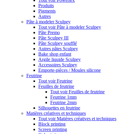
Tout voir Powertex
Produits
Pigments
Autres
Pâte à modeler Sculpey
Tout voir Pâte à modeler Sculpey
Pâte Premo
Pâte Sculpey III
Pâte Sculpey soufflé
Autres pâtes Sculpey
Bake shop enfant
Argile liquide Sculpey
Accessoires Sculpey
Emporte-pièces / Moules silicone
Feutrine
Tout voir Feutrine
Feuilles de feutrine
Tout voir Feuilles de feutrine
Feutrine 1mm
Feutrine 2mm
Silhouettes en feutrine
Matières créatives et techniques
Tout voir Matières créatives et techniques
Block printing
Screen printing