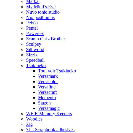
Markal
My Mind’s Eye
Nuvo tonic studio
Nio posthumus
Pébéo
Pentel
Powertex
Scan n Cut - Brother
Sculpey
Silhwood
Sizzix
Speedball
Tsukineko
Tout voir Tsukineko
Versamark
Versacolor
Versafine
Versacraft
Memento
Stazon
Versamagic
WE R Memory Keepers
Woodies
Zig
3L - Scrapbook adhesives