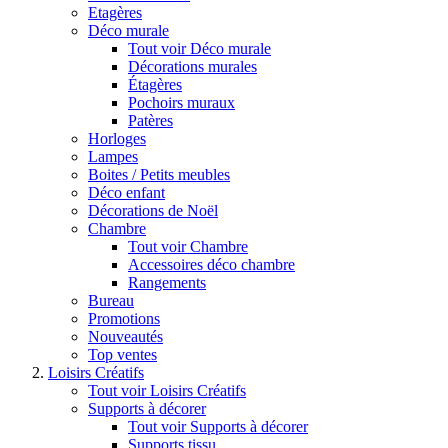
Etagères
Déco murale
Tout voir Déco murale
Décorations murales
Étagères
Pochoirs muraux
Patères
Horloges
Lampes
Boites / Petits meubles
Déco enfant
Décorations de Noël
Chambre
Tout voir Chambre
Accessoires déco chambre
Rangements
Bureau
Promotions
Nouveautés
Top ventes
Loisirs Créatifs
Tout voir Loisirs Créatifs
Supports à décorer
Tout voir Supports à décorer
Supports tissu