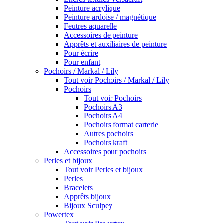
Peinture acrylique
Peinture ardoise / magnétique
Feutres aquarelle
Accessoires de peinture
Apprêts et auxiliaires de peinture
Pour écrire
Pour enfant
Pochoirs / Markal / Lily
Tout voir Pochoirs / Markal / Lily
Pochoirs
Tout voir Pochoirs
Pochoirs A3
Pochoirs A4
Pochoirs format carterie
Autres pochoirs
Pochoirs kraft
Accessoires pour pochoirs
Perles et bijoux
Tout voir Perles et bijoux
Perles
Bracelets
Apprêts bijoux
Bijoux Sculpey
Powertex