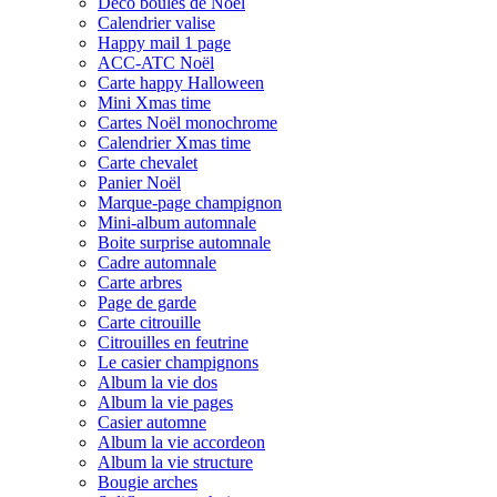
Déco boules de Noël
Calendrier valise
Happy mail 1 page
ACC-ATC Noël
Carte happy Halloween
Mini Xmas time
Cartes Noël monochrome
Calendrier Xmas time
Carte chevalet
Panier Noël
Marque-page champignon
Mini-album automnale
Boite surprise automnale
Cadre automnale
Carte arbres
Page de garde
Carte citrouille
Citrouilles en feutrine
Le casier champignons
Album la vie dos
Album la vie pages
Casier automne
Album la vie accordeon
Album la vie structure
Bougie arches