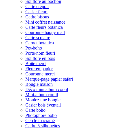
Soliflore au pochoir
Carte crépon
Casier fleuri
Cadre bisous
Mini coffret naissance
Carte fleurs botanica
Couronne happy mail
Carte scolaire
Carnet botanica
Pot-boho
Porte-nom fleuri
Soliflore en bois
Boite merci
Fleur en papier
Couronne merci
Marque-page papier safari
Bougie maison
Déco mini album corail
Mini-album corail
Moulez une bougie
Casier bois éventail
Carte boho
Photophore boho
Cercle macramé
Cadre 5 silhouettes