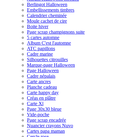
Berlingot Halloween
Embellissements timbres
Calendrier cheminée
Moule cachet de cire
Boite hiver
Page scrap champignons suite
5 cartes automne
Album C'est l'automne
ATC papillons
Cadre marine
Silhouettes citrouilles
Marque-page Halloween
Page Halloween
Cadre népalais
Carte ancres
Planche cadeau
Carte happy day
Créas en plâtre
Carte Xl
Page 30x30 bleue
Vide-poche
Page scrap encadrée
Nuancier crayons Nuvo
Cartes papa maman
Cercle rose