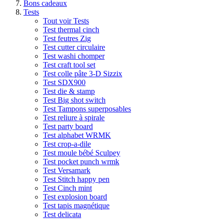
Bons cadeaux
Tests
Tout voir Tests
Test thermal cinch
Test feutres Zig
Test cutter circulaire
Test washi chomper
Test craft tool set
Test colle pâte 3-D Sizzix
Test SDX900
Test die & stamp
Test Big shot switch
Test Tampons superposables
Test reliure à spirale
Test party board
Test alphabet WRMK
Test crop-a-dile
Test moule bébé Sculpey
Test pocket punch wrmk
Test Versamark
Test Stitch happy pen
Test Cinch mint
Test explosion board
Test tapis magnétique
Test delicata