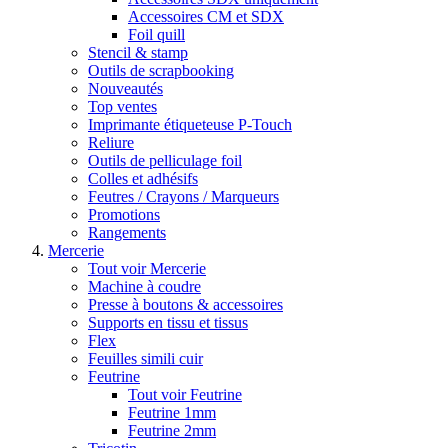
Accessoires CM et SDX
Foil quill
Stencil & stamp
Outils de scrapbooking
Nouveautés
Top ventes
Imprimante étiqueteuse P-Touch
Reliure
Outils de pelliculage foil
Colles et adhésifs
Feutres / Crayons / Marqueurs
Promotions
Rangements
Mercerie
Tout voir Mercerie
Machine à coudre
Presse à boutons & accessoires
Supports en tissu et tissus
Flex
Feuilles simili cuir
Feutrine
Tout voir Feutrine
Feutrine 1mm
Feutrine 2mm