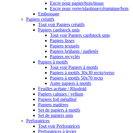
Encre pour papier/bois/tissus
Encre pour verre/plastique/céramique/bois
Embossage
Papiers créatifs
Tout voir Papiers créatifs
Papiers cardstock unis
Tout voir Papiers cardstock unis
Papiers lisses
Papiers texturés
Papiers brillants / pailletés
Papiers recyclés
Papiers à motifs
Tout voir Papiers à motifs
Papiers à motifs 30x30 recto/verso
Papiers à motifs 50x70 recto
Autre papiers à motifs
Feuilles acétate / Rhodoïd
Papiers calques / vellum
Papiers foil métallisé
Papiers matières
Set de papiers à motifs
Set de papiers unis
Perforatrices
Tout voir Perforatrices
Perforatrices à levier