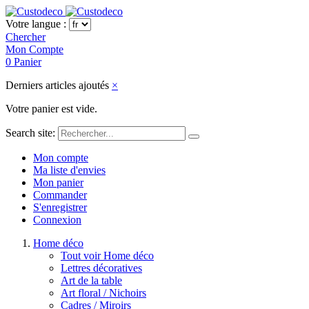
Votre langue :
Chercher
Mon Compte
0
Panier
Derniers articles ajoutés
×
Votre panier est vide.
Search site:
Mon compte
Ma liste d'envies
Mon panier
Commander
S'enregistrer
Connexion
Home déco
Tout voir Home déco
Lettres décoratives
Art de la table
Art floral / Nichoirs
Cadres / Miroirs