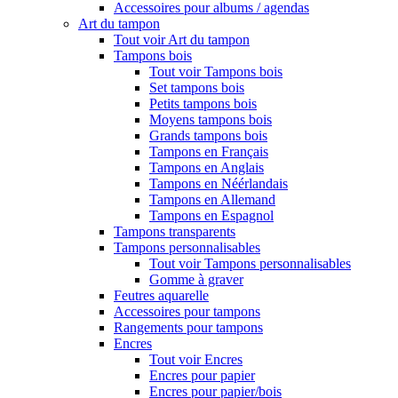
Accessoires pour albums / agendas
Art du tampon
Tout voir Art du tampon
Tampons bois
Tout voir Tampons bois
Set tampons bois
Petits tampons bois
Moyens tampons bois
Grands tampons bois
Tampons en Français
Tampons en Anglais
Tampons en Néérlandais
Tampons en Allemand
Tampons en Espagnol
Tampons transparents
Tampons personnalisables
Tout voir Tampons personnalisables
Gomme à graver
Feutres aquarelle
Accessoires pour tampons
Rangements pour tampons
Encres
Tout voir Encres
Encres pour papier
Encres pour papier/bois