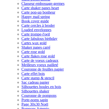
Classeur embossage-germes
Carte shaker panes heart
Carte pop-up bonheur
Happy mail spring
Book cover guide
Carte cercles à broder
Loaded enveloppes
Carte trompe-l'oeil
Carte fabulous birthday
Cartes wax gold
Shaker panes carré
Carte rose gold
Carte flakes rose gold
Carte de voeux cadeaux
Meilleurs voeux pailleté
Couronne de feuilles papier
Carte effet bois
Carte stamp & stencil
Sac cadeau papier
Silhouettes boules en bois
Silhouettes shaker
Couronne de pompons
Porte-noms sapin
Page 30x30 Noël
Pompons Artemio