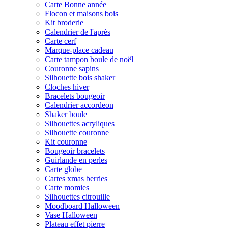
Carte Bonne année
Flocon et maisons bois
Kit broderie
Calendrier de l'après
Carte cerf
Marque-place cadeau
Carte tampon boule de noël
Couronne sapins
Silhouette bois shaker
Cloches hiver
Bracelets bougeoir
Calendrier accordeon
Shaker boule
Silhouettes acryliques
Silhouette couronne
Kit couronne
Bougeoir bracelets
Guirlande en perles
Carte globe
Cartes xmas berries
Carte momies
Silhouettes citrouille
Moodboard Halloween
Vase Halloween
Plateau effet pierre