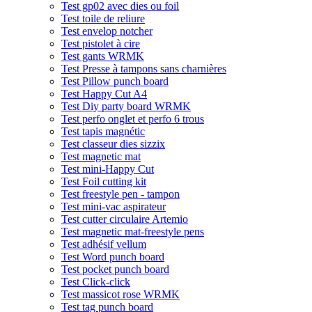
Test gp02 avec dies ou foil
Test toile de reliure
Test envelop notcher
Test pistolet à cire
Test gants WRMK
Test Presse à tampons sans charnières
Test Pillow punch board
Test Happy Cut A4
Test Diy party board WRMK
Test perfo onglet et perfo 6 trous
Test tapis magnétic
Test classeur dies sizzix
Test magnetic mat
Test mini-Happy Cut
Test Foil cutting kit
Test freestyle pen - tampon
Test mini-vac aspirateur
Test cutter circulaire Artemio
Test magnetic mat-freestyle pens
Test adhésif vellum
Test Word punch board
Test pocket punch board
Test Click-click
Test massicot rose WRMK
Test tag punch board