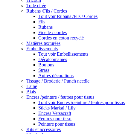
Tricotin
Toile cirée
Rubans /Fils / Cordes
Tout voir Rubans /Fils / Cordes
Fils
Rubans
Ficelle / cordes
Cordes en coton recyclé
Matières texturées
Embellissements
Tout voir Embellissements
Décalcomanies
Boutons
Strass
Autres décorations
Tissage / Broderie / Punch needle
Laine
Biais
Encres /peinture / feutres pour tissus
Tout voir Encres /peinture / feutres pour tissus
Sticks Markal / Lily
Encres Versacraft
Feutres pour tissu
Peinture pour tissus
Kits et accessoires