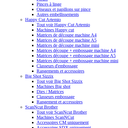
Pinces à linge
Oiseaux et papillons sur pince
Autres embellissements
Happy Cut Artemio
Tout voir Happy Cut Artemio
Machines Happy cut
Matrices de découpe machine A4
Matrices de découpe machine A5
Matrices de découpe machine mini
Matrices découpe + embossage machine A4
Matrices découpe + embossage machine A5
Matrices découpe + embossage machine mini
Classeurs d'embossage
Rangements et accessoires
Big Shot Sizzix
Tout voir Big Shot Sizzix
Machines Big shot
Dies / Matrices
Classeurs embossage
Rangement et accessoires
ScanNcut Brother
Tout voir ScanNcut Brother
Machines ScanNCut
Accessoires CM uniquement
Accessoires SDX uniquement