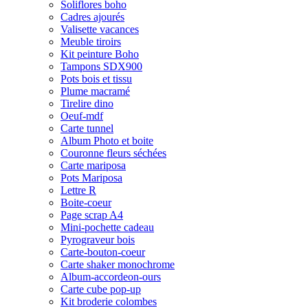
Soliflores boho
Cadres ajourés
Valisette vacances
Meuble tiroirs
Kit peinture Boho
Tampons SDX900
Pots bois et tissu
Plume macramé
Tirelire dino
Oeuf-mdf
Carte tunnel
Album Photo et boite
Couronne fleurs séchées
Carte mariposa
Pots Mariposa
Lettre R
Boite-coeur
Page scrap A4
Mini-pochette cadeau
Pyrograveur bois
Carte-bouton-coeur
Carte shaker monochrome
Album-accordeon-ours
Carte cube pop-up
Kit broderie colombes