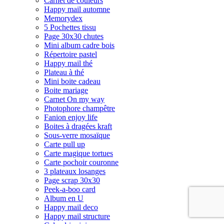
Carnet de couleurs
Happy mail automne
Memorydex
5 Pochettes tissu
Page 30x30 chutes
Mini album cadre bois
Répertoire pastel
Happy mail thé
Plateau à thé
Mini boite cadeau
Boite mariage
Carnet On my way
Photophore champêtre
Fanion enjoy life
Boites à dragées kraft
Sous-verre mosaïque
Carte pull up
Carte magique tortues
Carte pochoir couronne
3 plateaux losanges
Page scrap 30x30
Peek-a-boo card
Album en U
Happy mail deco
Happy mail structure