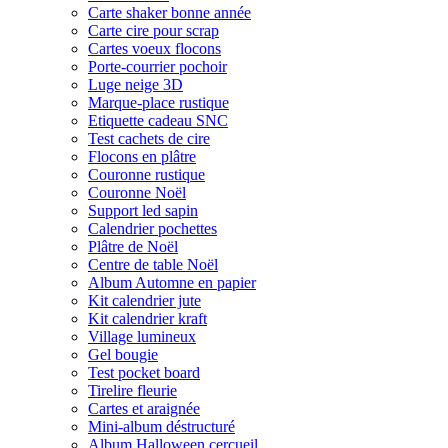
Carte shaker bonne année
Carte cire pour scrap
Cartes voeux flocons
Porte-courrier pochoir
Luge neige 3D
Marque-place rustique
Etiquette cadeau SNC
Test cachets de cire
Flocons en plâtre
Couronne rustique
Couronne Noël
Support led sapin
Calendrier pochettes
Plâtre de Noël
Centre de table Noël
Album Automne en papier
Kit calendrier jute
Kit calendrier kraft
Village lumineux
Gel bougie
Test pocket board
Tirelire fleurie
Cartes et araignée
Mini-album déstructuré
Album Halloween cercueil