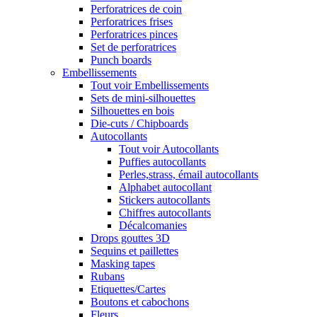
Perforatrices de coin
Perforatrices frises
Perforatrices pinces
Set de perforatrices
Punch boards
Embellissements
Tout voir Embellissements
Sets de mini-silhouettes
Silhouettes en bois
Die-cuts / Chipboards
Autocollants
Tout voir Autocollants
Puffies autocollants
Perles,strass, émail autocollants
Alphabet autocollant
Stickers autocollants
Chiffres autocollants
Décalcomanies
Drops gouttes 3D
Sequins et paillettes
Masking tapes
Rubans
Etiquettes/Cartes
Boutons et cabochons
Fleurs