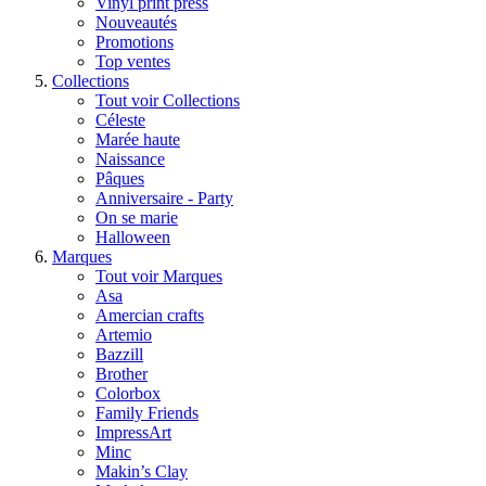
Vinyl print press
Nouveautés
Promotions
Top ventes
Collections
Tout voir Collections
Céleste
Marée haute
Naissance
Pâques
Anniversaire - Party
On se marie
Halloween
Marques
Tout voir Marques
Asa
Amercian crafts
Artemio
Bazzill
Brother
Colorbox
Family Friends
ImpressArt
Minc
Makin’s Clay