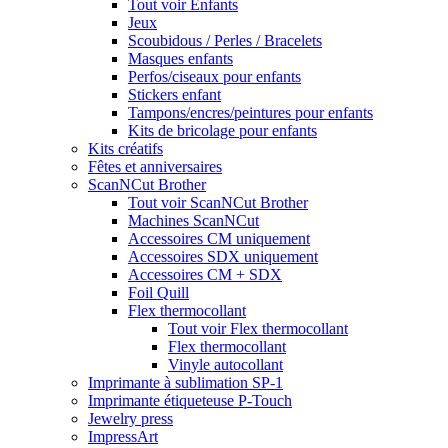
Tout voir Enfants
Jeux
Scoubidous / Perles / Bracelets
Masques enfants
Perfos/ciseaux pour enfants
Stickers enfant
Tampons/encres/peintures pour enfants
Kits de bricolage pour enfants
Kits créatifs
Fêtes et anniversaires
ScanNCut Brother
Tout voir ScanNCut Brother
Machines ScanNCut
Accessoires CM uniquement
Accessoires SDX uniquement
Accessoires CM + SDX
Foil Quill
Flex thermocollant
Tout voir Flex thermocollant
Flex thermocollant
Vinyle autocollant
Imprimante à sublimation SP-1
Imprimante étiqueteuse P-Touch
Jewelry press
ImpressArt