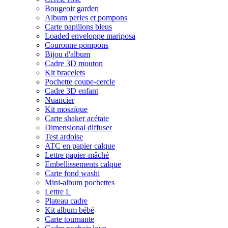
Bougeoir garden
Album perles et pompons
Carte papillons bleus
Loaded enveloppe mariposa
Couronne pompons
Bijou d'album
Cadre 3D mouton
Kit bracelets
Pochette coupe-cercle
Cadre 3D enfant
Nuancier
Kit mosaïque
Carte shaker acétate
Dimensional diffuser
Test ardoise
ATC en papier calque
Lettre papier-mâché
Embellissements calque
Carte fond washi
Mini-album pochettes
Lettre L
Plateau cadre
Kit album bébé
Carte tournante