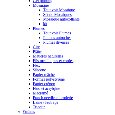
Gel printing
Mosaique
Tout voir Mosaique
Set de Mosaïques
Mosaïque autocollante
kit
Plumes
Tout voir Plumes
Plumes autruches
Plumes diverses
Cire
Plâtre
Matières naturelles
Fils métalliques et cordes
Flex
Silicone
Papier mâché
Formes polystyrène
Papier crépon
Fluo et acrylqiue
Macramé
Punch needle et broderie
Laine / feutrage
Tricotin
Enfants