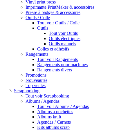
Vinyl print press
Imprimante PrintMaker & accessoires
Presse à badges & accessoires
Outils / Colle
Tout voir Outils / Colle
Outils
Tout voir Outils
Outils électriques
Outils manuels
Colles et adhésifs
Rangements
Tout voir Rangements
Rangements pour machines
Rangements divers
Promotions
Nouveautés
Top ventes
Scrapbooking
Tout voir Scrapbooking
Albums / Agendas
Tout voir Albums / Agendas
Albums à pochettes
Albums kraft
Agendas / Carnets
Kits albums scrap