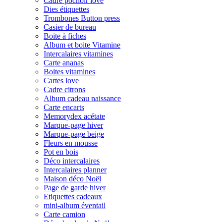
Cadre pochoir love
Dies étiquettes
Trombones Button press
Casier de bureau
Boite à fiches
Album et boite Vitamine
Intercalaires vitamines
Carte ananas
Boites vitamines
Cartes love
Cadre citrons
Album cadeau naissance
Carte encarts
Memorydex acétate
Marque-page hiver
Marque-page beige
Fleurs en mousse
Pot en bois
Déco intercalaires
Intercalaires planner
Maison déco Noël
Page de garde hiver
Etiquettes cadeaux
mini-album éventail
Carte camion