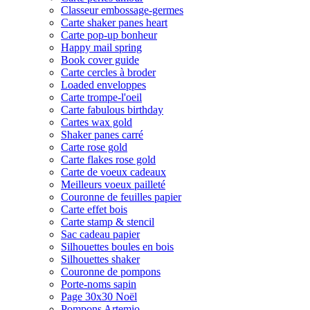
Classeur embossage-germes
Carte shaker panes heart
Carte pop-up bonheur
Happy mail spring
Book cover guide
Carte cercles à broder
Loaded enveloppes
Carte trompe-l'oeil
Carte fabulous birthday
Cartes wax gold
Shaker panes carré
Carte rose gold
Carte flakes rose gold
Carte de voeux cadeaux
Meilleurs voeux pailleté
Couronne de feuilles papier
Carte effet bois
Carte stamp & stencil
Sac cadeau papier
Silhouettes boules en bois
Silhouettes shaker
Couronne de pompons
Porte-noms sapin
Page 30x30 Noël
Pompons Artemio