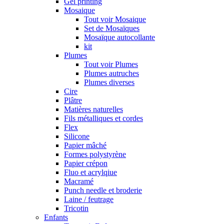
Gel printing
Mosaique
Tout voir Mosaique
Set de Mosaïques
Mosaïque autocollante
kit
Plumes
Tout voir Plumes
Plumes autruches
Plumes diverses
Cire
Plâtre
Matières naturelles
Fils métalliques et cordes
Flex
Silicone
Papier mâché
Formes polystyrène
Papier crépon
Fluo et acrylqiue
Macramé
Punch needle et broderie
Laine / feutrage
Tricotin
Enfants