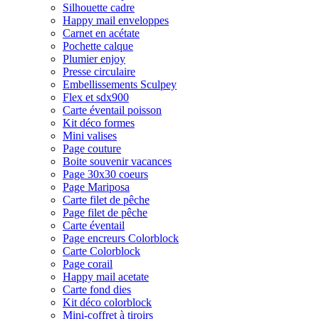
Silhouette cadre
Happy mail enveloppes
Carnet en acétate
Pochette calque
Plumier enjoy
Presse circulaire
Embellissements Sculpey
Flex et sdx900
Carte éventail poisson
Kit déco formes
Mini valises
Page couture
Boite souvenir vacances
Page 30x30 coeurs
Page Mariposa
Carte filet de pêche
Page filet de pêche
Carte éventail
Page encreurs Colorblock
Carte Colorblock
Page corail
Happy mail acetate
Carte fond dies
Kit déco colorblock
Mini-coffret à tiroirs