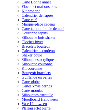
Carte Bonne année
Flocon et maisons bois
Kit broderie
Calendrier de l'après
Carte cerf
Marque-place cadeau
Carte tampon boule de noël
Couronne sapins
Silhouette bois shaker
Cloches hiver
Bracelets bougeoir
Calendrier accordeon
Shaker boule
Silhouettes acryliques
Silhouette couronne
Kit couronne
Bougeoir bracelets
Guirlande en perles
Carte globe
Cartes xmas berries
Carte momies
Silhouettes citrouille
Moodboard Halloween
Vase Halloween
Plateau effet pierre