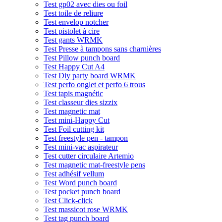
Test gp02 avec dies ou foil
Test toile de reliure
Test envelop notcher
Test pistolet à cire
Test gants WRMK
Test Presse à tampons sans charnières
Test Pillow punch board
Test Happy Cut A4
Test Diy party board WRMK
Test perfo onglet et perfo 6 trous
Test tapis magnétic
Test classeur dies sizzix
Test magnetic mat
Test mini-Happy Cut
Test Foil cutting kit
Test freestyle pen - tampon
Test mini-vac aspirateur
Test cutter circulaire Artemio
Test magnetic mat-freestyle pens
Test adhésif vellum
Test Word punch board
Test pocket punch board
Test Click-click
Test massicot rose WRMK
Test tag punch board