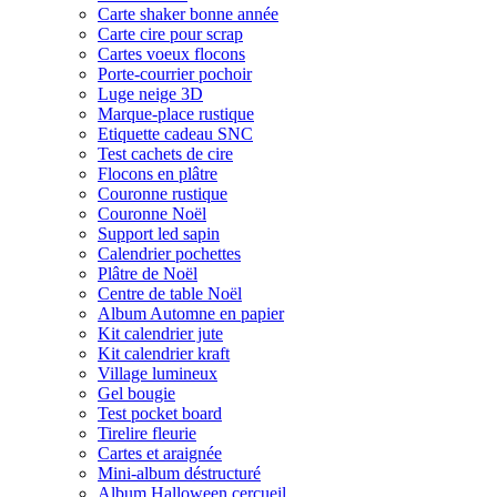
Carte shaker bonne année
Carte cire pour scrap
Cartes voeux flocons
Porte-courrier pochoir
Luge neige 3D
Marque-place rustique
Etiquette cadeau SNC
Test cachets de cire
Flocons en plâtre
Couronne rustique
Couronne Noël
Support led sapin
Calendrier pochettes
Plâtre de Noël
Centre de table Noël
Album Automne en papier
Kit calendrier jute
Kit calendrier kraft
Village lumineux
Gel bougie
Test pocket board
Tirelire fleurie
Cartes et araignée
Mini-album déstructuré
Album Halloween cercueil