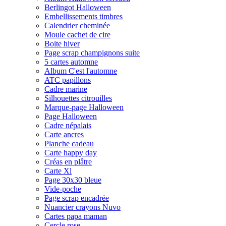
Berlingot Halloween
Embellissements timbres
Calendrier cheminée
Moule cachet de cire
Boite hiver
Page scrap champignons suite
5 cartes automne
Album C'est l'automne
ATC papillons
Cadre marine
Silhouettes citrouilles
Marque-page Halloween
Page Halloween
Cadre népalais
Carte ancres
Planche cadeau
Carte happy day
Créas en plâtre
Carte Xl
Page 30x30 bleue
Vide-poche
Page scrap encadrée
Nuancier crayons Nuvo
Cartes papa maman
Cercle rose