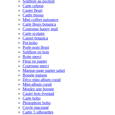
Soliflore au pochoir
Carte crépon
Casier fleuri
Cadre bisous
Mini coffret naissance
Carte fleurs botanica
Couronne happy mail
Carte scolaire
Carnet botanica
Pot-boho
Porte-nom fleuri
Soliflore en bois
Boite merci
Fleur en papier
Couronne merci
Marque-page papier safari
Bougie maison
Déco mini album corail
Mini-album corail
Moulez une bougie
Casier bois éventail
Carte boho
Photophore boho
Cercle macramé
Cadre 5 silhouettes