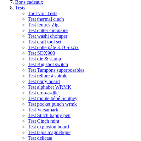
Bons cadeaux
Tests
Tout voir Tests
Test thermal cinch
Test feutres Zig
Test cutter circulaire
Test washi chomper
Test craft tool set
Test colle pâte 3-D Sizzix
Test SDX900
Test die & stamp
Test Big shot switch
Test Tampons superposables
Test reliure à spirale
Test party board
Test alphabet WRMK
Test crop-a-dile
Test moule bébé Sculpey
Test pocket punch wrmk
Test Versamark
Test Stitch happy pen
Test Cinch mint
Test explosion board
Test tapis magnétique
Test delicata