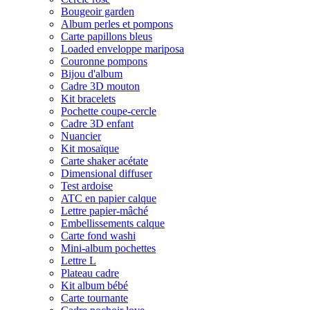
Bougeoir garden
Album perles et pompons
Carte papillons bleus
Loaded enveloppe mariposa
Couronne pompons
Bijou d'album
Cadre 3D mouton
Kit bracelets
Pochette coupe-cercle
Cadre 3D enfant
Nuancier
Kit mosaïque
Carte shaker acétate
Dimensional diffuser
Test ardoise
ATC en papier calque
Lettre papier-mâché
Embellissements calque
Carte fond washi
Mini-album pochettes
Lettre L
Plateau cadre
Kit album bébé
Carte tournante