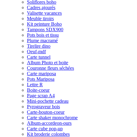
Soliflores boho
Cadres ajourés
Valisette vacances
Meuble tiroirs
Kit peinture Boho
Tampons SDX900
Pots bois et tissu
Plume macramé
Tirelire dino
Oeuf-mdf
Carte tunnel
Album Photo et boite
Couronne fleurs séchées
Carte mariposa
Pots Mariposa
Lettre R
Boite-coeur
Page scrap A4
Mini-pochette cadeau
Pyrograveur bois
Carte-bouton-coeur
Carte shaker monochrome
Album-accordeon-ours
Carte cube pop-up
Kit broderie colombes