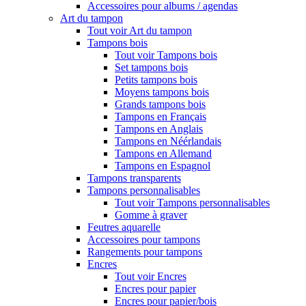
Accessoires pour albums / agendas
Art du tampon
Tout voir Art du tampon
Tampons bois
Tout voir Tampons bois
Set tampons bois
Petits tampons bois
Moyens tampons bois
Grands tampons bois
Tampons en Français
Tampons en Anglais
Tampons en Néérlandais
Tampons en Allemand
Tampons en Espagnol
Tampons transparents
Tampons personnalisables
Tout voir Tampons personnalisables
Gomme à graver
Feutres aquarelle
Accessoires pour tampons
Rangements pour tampons
Encres
Tout voir Encres
Encres pour papier
Encres pour papier/bois