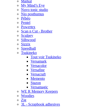
Markal
My Mind’s Eye
Nuvo tonic studio
Nio posthumus
Pébéo
Pentel
Powertex
Scan n Cut - Brother
Sculpey
Silhwood
Sizzix
Speedball
Tsukineko
Tout voir Tsukineko
Versamark
Versacolor
Versafine
Versacraft
Memento
Stazon
Versamagic
WE R Memory Keepers
Woodies
Zig
3L - Scrapbook adhesives