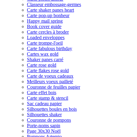
Classeur embossage-germes
Carte shaker panes heart
Carte pop-up bonheur
Happy mail spring
Book cover guide
Carte cercles à broder
Loaded enveloppes
Carte trompe-l'oeil
Carte fabulous birthday
Cartes wax gold
Shaker panes carré
Carte rose gold
Carte flakes rose gold
Carte de voeux cadeaux
Meilleurs voeux pailleté
Couronne de feuilles papier
Carte effet bois
Carte stamp & stencil
Sac cadeau papier
Silhouettes boules en bois
Silhouettes shaker
Couronne de pompons
Porte-noms sapin
Page 30x30 Noël
Pompons Artemio