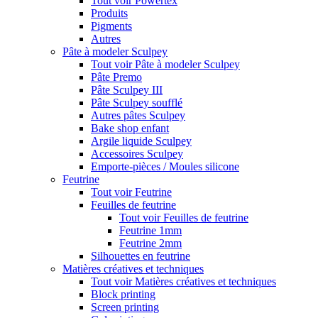
Tout voir Powertex
Produits
Pigments
Autres
Pâte à modeler Sculpey
Tout voir Pâte à modeler Sculpey
Pâte Premo
Pâte Sculpey III
Pâte Sculpey soufflé
Autres pâtes Sculpey
Bake shop enfant
Argile liquide Sculpey
Accessoires Sculpey
Emporte-pièces / Moules silicone
Feutrine
Tout voir Feutrine
Feuilles de feutrine
Tout voir Feuilles de feutrine
Feutrine 1mm
Feutrine 2mm
Silhouettes en feutrine
Matières créatives et techniques
Tout voir Matières créatives et techniques
Block printing
Screen printing