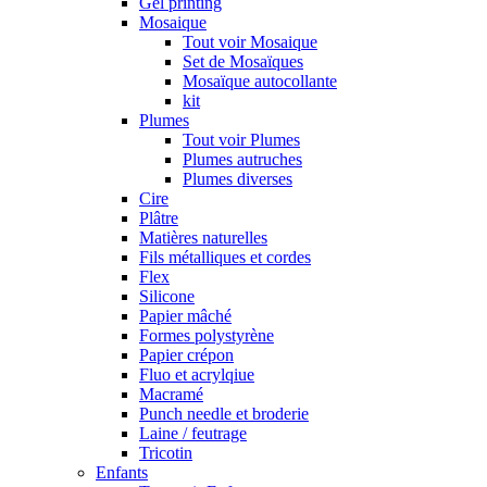
Gel printing
Mosaique
Tout voir Mosaique
Set de Mosaïques
Mosaïque autocollante
kit
Plumes
Tout voir Plumes
Plumes autruches
Plumes diverses
Cire
Plâtre
Matières naturelles
Fils métalliques et cordes
Flex
Silicone
Papier mâché
Formes polystyrène
Papier crépon
Fluo et acrylqiue
Macramé
Punch needle et broderie
Laine / feutrage
Tricotin
Enfants