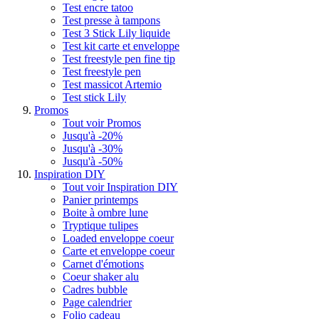
Test encre tatoo
Test presse à tampons
Test 3 Stick Lily liquide
Test kit carte et enveloppe
Test freestyle pen fine tip
Test freestyle pen
Test massicot Artemio
Test stick Lily
Promos
Tout voir Promos
Jusqu'à -20%
Jusqu'à -30%
Jusqu'à -50%
Inspiration DIY
Tout voir Inspiration DIY
Panier printemps
Boite à ombre lune
Tryptique tulipes
Loaded enveloppe coeur
Carte et enveloppe coeur
Carnet d'émotions
Coeur shaker alu
Cadres bubble
Page calendrier
Folio cadeau