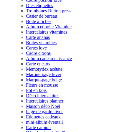
Cadre pochoir love
Dies étiquettes
Trombones Button press
Casier de bureau
Boite à fiches
Album et boite Vitamine
Intercalaires vitamines
Carte ananas
Boites vitamines
Cartes love
Cadre citrons
Album cadeau naissance
Carte encarts
Memorydex acétate
Marque-page hiver
Marque-page beige
Fleurs en mousse
Pot en bois
Déco intercalaires
Intercalaires planner
Maison déco Noël
Page de garde hiver
Etiquettes cadeaux
mini-album éventail
Carte camion