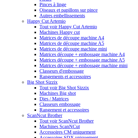
Pinces à linge
Oiseaux et papillons sur pince
Autres embellissements
Happy Cut Artemio
Tout voir Happy Cut Artemio
Machines Happy cut
Matrices de découpe machine A4
Matrices de découpe machine A5
Matrices de découpe machine mini
Matrices découpe + embossage machine A4
Matrices découpe + embossage machine A5
Matrices découpe + embossage machine mini
Classeurs d'embossage
Rangements et accessoires
Big Shot Sizzix
Tout voir Big Shot Sizzix
Machines Big shot
Dies / Matrices
Classeurs embossage
Rangement et accessoires
ScanNcut Brother
Tout voir ScanNcut Brother
Machines ScanNCut
Accessoires CM uniquement
Accessoires SDX uniquement