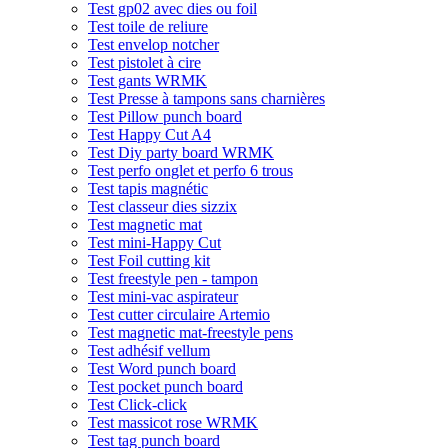
Test gp02 avec dies ou foil
Test toile de reliure
Test envelop notcher
Test pistolet à cire
Test gants WRMK
Test Presse à tampons sans charnières
Test Pillow punch board
Test Happy Cut A4
Test Diy party board WRMK
Test perfo onglet et perfo 6 trous
Test tapis magnétic
Test classeur dies sizzix
Test magnetic mat
Test mini-Happy Cut
Test Foil cutting kit
Test freestyle pen - tampon
Test mini-vac aspirateur
Test cutter circulaire Artemio
Test magnetic mat-freestyle pens
Test adhésif vellum
Test Word punch board
Test pocket punch board
Test Click-click
Test massicot rose WRMK
Test tag punch board