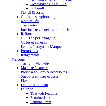
Accessoires CM et SDX
Foil quill
Stencil & stamp
Outils de scrapbooking
Nouveautés
Top ventes
Imprimante étiqueteuse P-Touch
Reliure
Outils de pelliculage foil
Colles et adhésifs
Feutres / Crayons / Marqueurs
Promotions
Rangements
Mercerie
Tout voir Mercerie
Machine à coudre
Presse à boutons & accessoires
Supports en tissu et tissus
Flex
Feuilles simili cuir
Feutrine
Tout voir Feutrine
Feutrine 1mm
Feutrine 2mm