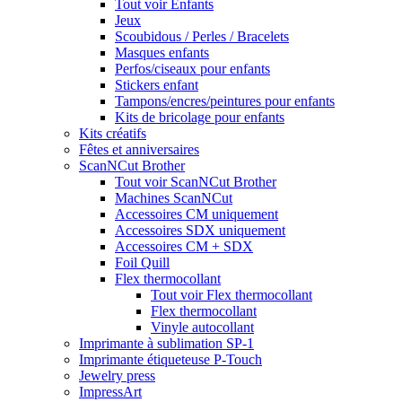
Tout voir Enfants
Jeux
Scoubidous / Perles / Bracelets
Masques enfants
Perfos/ciseaux pour enfants
Stickers enfant
Tampons/encres/peintures pour enfants
Kits de bricolage pour enfants
Kits créatifs
Fêtes et anniversaires
ScanNCut Brother
Tout voir ScanNCut Brother
Machines ScanNCut
Accessoires CM uniquement
Accessoires SDX uniquement
Accessoires CM + SDX
Foil Quill
Flex thermocollant
Tout voir Flex thermocollant
Flex thermocollant
Vinyle autocollant
Imprimante à sublimation SP-1
Imprimante étiqueteuse P-Touch
Jewelry press
ImpressArt