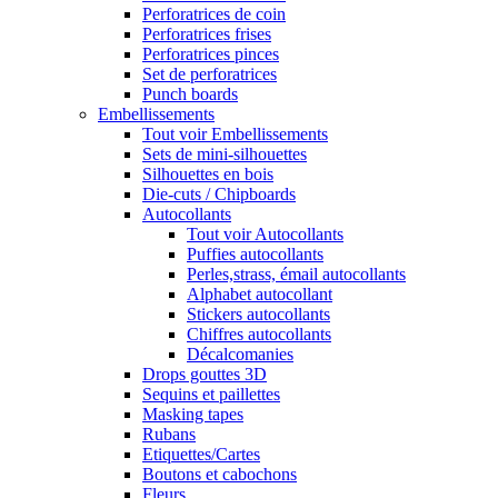
Perforatrices de coin
Perforatrices frises
Perforatrices pinces
Set de perforatrices
Punch boards
Embellissements
Tout voir Embellissements
Sets de mini-silhouettes
Silhouettes en bois
Die-cuts / Chipboards
Autocollants
Tout voir Autocollants
Puffies autocollants
Perles,strass, émail autocollants
Alphabet autocollant
Stickers autocollants
Chiffres autocollants
Décalcomanies
Drops gouttes 3D
Sequins et paillettes
Masking tapes
Rubans
Etiquettes/Cartes
Boutons et cabochons
Fleurs