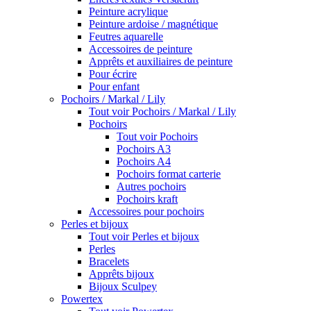
Peinture acrylique
Peinture ardoise / magnétique
Feutres aquarelle
Accessoires de peinture
Apprêts et auxiliaires de peinture
Pour écrire
Pour enfant
Pochoirs / Markal / Lily
Tout voir Pochoirs / Markal / Lily
Pochoirs
Tout voir Pochoirs
Pochoirs A3
Pochoirs A4
Pochoirs format carterie
Autres pochoirs
Pochoirs kraft
Accessoires pour pochoirs
Perles et bijoux
Tout voir Perles et bijoux
Perles
Bracelets
Apprêts bijoux
Bijoux Sculpey
Powertex