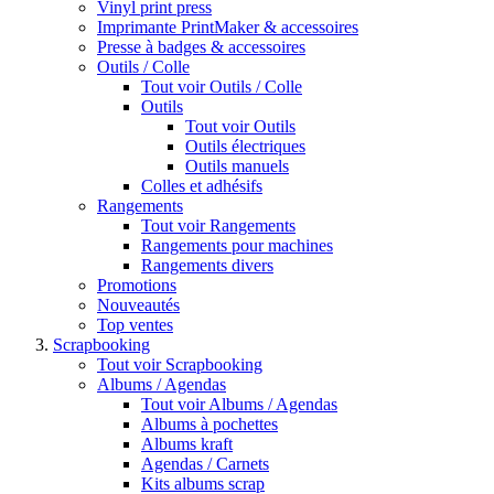
Vinyl print press
Imprimante PrintMaker & accessoires
Presse à badges & accessoires
Outils / Colle
Tout voir Outils / Colle
Outils
Tout voir Outils
Outils électriques
Outils manuels
Colles et adhésifs
Rangements
Tout voir Rangements
Rangements pour machines
Rangements divers
Promotions
Nouveautés
Top ventes
Scrapbooking
Tout voir Scrapbooking
Albums / Agendas
Tout voir Albums / Agendas
Albums à pochettes
Albums kraft
Agendas / Carnets
Kits albums scrap