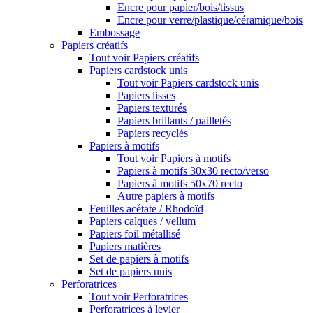
Encre pour papier/bois/tissus
Encre pour verre/plastique/céramique/bois
Embossage
Papiers créatifs
Tout voir Papiers créatifs
Papiers cardstock unis
Tout voir Papiers cardstock unis
Papiers lisses
Papiers texturés
Papiers brillants / pailletés
Papiers recyclés
Papiers à motifs
Tout voir Papiers à motifs
Papiers à motifs 30x30 recto/verso
Papiers à motifs 50x70 recto
Autre papiers à motifs
Feuilles acétate / Rhodoïd
Papiers calques / vellum
Papiers foil métallisé
Papiers matières
Set de papiers à motifs
Set de papiers unis
Perforatrices
Tout voir Perforatrices
Perforatrices à levier