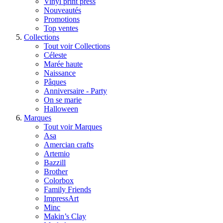
Vinyl print press
Nouveautés
Promotions
Top ventes
Collections
Tout voir Collections
Céleste
Marée haute
Naissance
Pâques
Anniversaire - Party
On se marie
Halloween
Marques
Tout voir Marques
Asa
Amercian crafts
Artemio
Bazzill
Brother
Colorbox
Family Friends
ImpressArt
Minc
Makin’s Clay