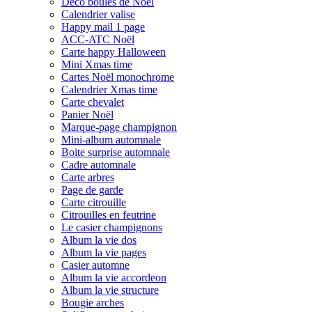
Déco boules de Noël
Calendrier valise
Happy mail 1 page
ACC-ATC Noël
Carte happy Halloween
Mini Xmas time
Cartes Noël monochrome
Calendrier Xmas time
Carte chevalet
Panier Noël
Marque-page champignon
Mini-album automnale
Boite surprise automnale
Cadre automnale
Carte arbres
Page de garde
Carte citrouille
Citrouilles en feutrine
Le casier champignons
Album la vie dos
Album la vie pages
Casier automne
Album la vie accordeon
Album la vie structure
Bougie arches