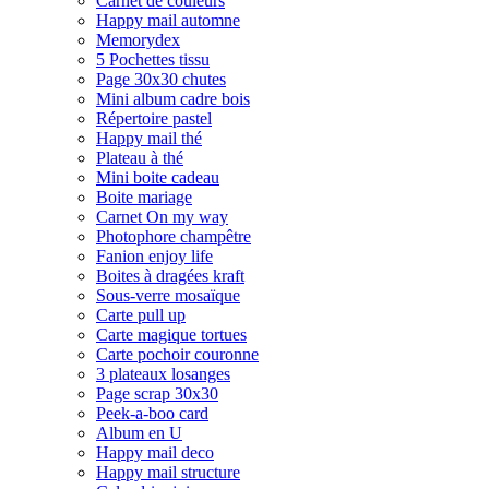
Carnet de couleurs
Happy mail automne
Memorydex
5 Pochettes tissu
Page 30x30 chutes
Mini album cadre bois
Répertoire pastel
Happy mail thé
Plateau à thé
Mini boite cadeau
Boite mariage
Carnet On my way
Photophore champêtre
Fanion enjoy life
Boites à dragées kraft
Sous-verre mosaïque
Carte pull up
Carte magique tortues
Carte pochoir couronne
3 plateaux losanges
Page scrap 30x30
Peek-a-boo card
Album en U
Happy mail deco
Happy mail structure