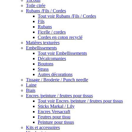
Tricotin
Toile cirée
Rubans /Fils / Cordes
Tout voir Rubans /Fils / Cordes
Fils
Rubans
Ficelle / cordes
Cordes en coton recyclé
Matières texturées
Embellissements
Tout voir Embellissements
Décalcomanies
Boutons
Strass
Autres décorations
Tissage / Broderie / Punch needle
Laine
Biais
Encres /peinture / feutres pour tissus
Tout voir Encres /peinture / feutres pour tissus
Sticks Markal / Lily
Encres Versacraft
Feutres pour tissu
Peinture pour tissus
Kits et accessoires