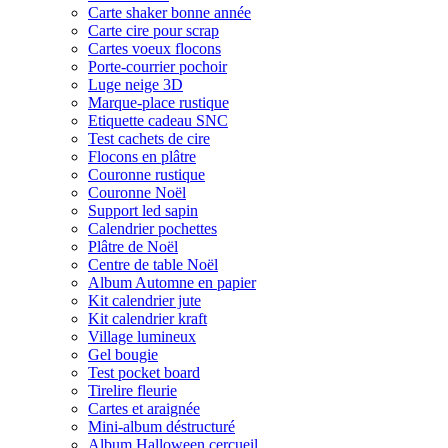
Carte shaker bonne année
Carte cire pour scrap
Cartes voeux flocons
Porte-courrier pochoir
Luge neige 3D
Marque-place rustique
Etiquette cadeau SNC
Test cachets de cire
Flocons en plâtre
Couronne rustique
Couronne Noël
Support led sapin
Calendrier pochettes
Plâtre de Noël
Centre de table Noël
Album Automne en papier
Kit calendrier jute
Kit calendrier kraft
Village lumineux
Gel bougie
Test pocket board
Tirelire fleurie
Cartes et araignée
Mini-album déstructuré
Album Halloween cercueil