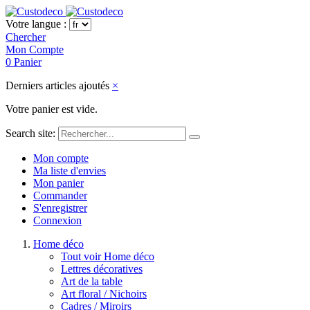
Votre langue :
Chercher
Mon Compte
0
Panier
Derniers articles ajoutés
×
Votre panier est vide.
Search site:
Mon compte
Ma liste d'envies
Mon panier
Commander
S'enregistrer
Connexion
Home déco
Tout voir Home déco
Lettres décoratives
Art de la table
Art floral / Nichoirs
Cadres / Miroirs