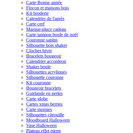
Carte Bonne année
Flocon et maisons bois
Kit broderie
Calendrier de l'après
Carte cerf
Marque-place cadeau
Carte tampon boule de noël
Couronne sapins
Silhouette bois shaker
Cloches hiver
Bracelets bougeoir
Calendrier accordeon
Shaker boule
Silhouettes acryliques
Silhouette couronne
Kit couronne
Bougeoir bracelets
Guirlande en perles
Carte globe
Cartes xmas berries
Carte momies
Silhouettes citrouille
Moodboard Halloween
Vase Halloween
Plateau effet pierre