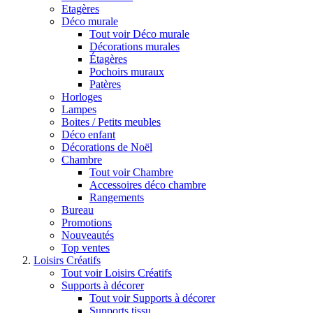
Etagères
Déco murale
Tout voir Déco murale
Décorations murales
Étagères
Pochoirs muraux
Patères
Horloges
Lampes
Boites / Petits meubles
Déco enfant
Décorations de Noël
Chambre
Tout voir Chambre
Accessoires déco chambre
Rangements
Bureau
Promotions
Nouveautés
Top ventes
Loisirs Créatifs
Tout voir Loisirs Créatifs
Supports à décorer
Tout voir Supports à décorer
Supports tissu