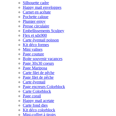
Silhouette cadre
Happy mail enveloppes
Carnet en acétate
Pochette calque
Plumier enjoy
Presse circulaire
Embellissements Sculpey
Flex et sdx900
Carte éventail poisson
Kit déco formes
Mini valises
Page couture
Boite souvenir vacances
Page 30x30 coeurs
Page Mariposa
Carte filet de pêche
Page filet de pêche
Carte éventail
Page encreurs Colorblock
Carte Colorblock
Page corail
Happy mail acetate
Carte fond dies
Kit déco colorblock
Mini-coffret à tiroirs