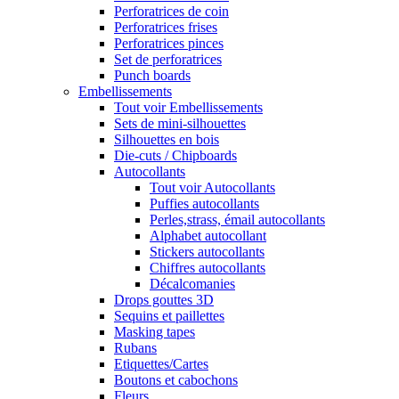
Perforatrices de coin
Perforatrices frises
Perforatrices pinces
Set de perforatrices
Punch boards
Embellissements
Tout voir Embellissements
Sets de mini-silhouettes
Silhouettes en bois
Die-cuts / Chipboards
Autocollants
Tout voir Autocollants
Puffies autocollants
Perles,strass, émail autocollants
Alphabet autocollant
Stickers autocollants
Chiffres autocollants
Décalcomanies
Drops gouttes 3D
Sequins et paillettes
Masking tapes
Rubans
Etiquettes/Cartes
Boutons et cabochons
Fleurs