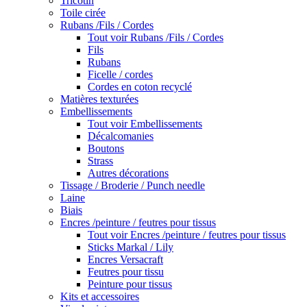
Tricotin
Toile cirée
Rubans /Fils / Cordes
Tout voir Rubans /Fils / Cordes
Fils
Rubans
Ficelle / cordes
Cordes en coton recyclé
Matières texturées
Embellissements
Tout voir Embellissements
Décalcomanies
Boutons
Strass
Autres décorations
Tissage / Broderie / Punch needle
Laine
Biais
Encres /peinture / feutres pour tissus
Tout voir Encres /peinture / feutres pour tissus
Sticks Markal / Lily
Encres Versacraft
Feutres pour tissu
Peinture pour tissus
Kits et accessoires