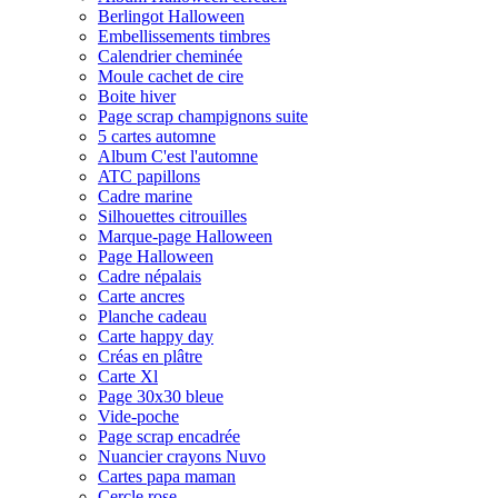
Berlingot Halloween
Embellissements timbres
Calendrier cheminée
Moule cachet de cire
Boite hiver
Page scrap champignons suite
5 cartes automne
Album C'est l'automne
ATC papillons
Cadre marine
Silhouettes citrouilles
Marque-page Halloween
Page Halloween
Cadre népalais
Carte ancres
Planche cadeau
Carte happy day
Créas en plâtre
Carte Xl
Page 30x30 bleue
Vide-poche
Page scrap encadrée
Nuancier crayons Nuvo
Cartes papa maman
Cercle rose