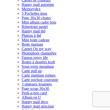
Carnet de couleurs
Happy mail automne
Memorydex
5 Pochettes tissu
Page 30x30 chutes
Mini album cadre bois
Répertoire pastel
Happy mail thé
Plateau à thé
Mini boite cadeau
Boite mariage
Carnet On my way
Photophore champêtre
Fanion enjoy life
Boites à dragées kraft
Sous-verre mosaïque
Carte pull up
Carte magique tortues
Carte pochoir couronne
3 plateaux losanges
Page scrap 30x30
Peek-a-boo card
Album en U
Happy mail deco
Happy mail structure