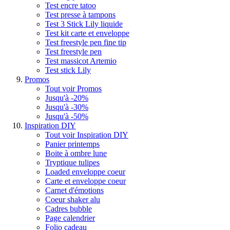
Test encre tatoo
Test presse à tampons
Test 3 Stick Lily liquide
Test kit carte et enveloppe
Test freestyle pen fine tip
Test freestyle pen
Test massicot Artemio
Test stick Lily
Promos
Tout voir Promos
Jusqu'à -20%
Jusqu'à -30%
Jusqu'à -50%
Inspiration DIY
Tout voir Inspiration DIY
Panier printemps
Boite à ombre lune
Tryptique tulipes
Loaded enveloppe coeur
Carte et enveloppe coeur
Carnet d'émotions
Coeur shaker alu
Cadres bubble
Page calendrier
Folio cadeau