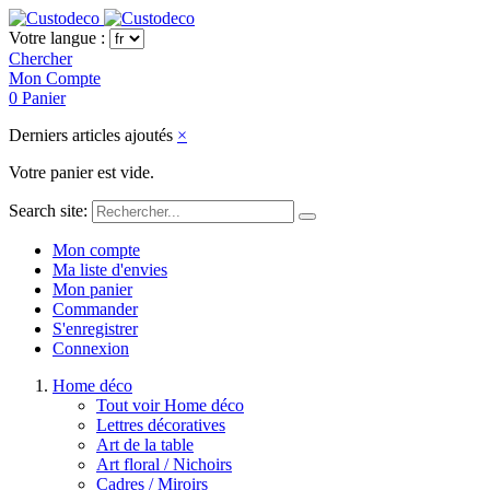
Votre langue :
Chercher
Mon Compte
0
Panier
Derniers articles ajoutés
×
Votre panier est vide.
Search site:
Mon compte
Ma liste d'envies
Mon panier
Commander
S'enregistrer
Connexion
Home déco
Tout voir Home déco
Lettres décoratives
Art de la table
Art floral / Nichoirs
Cadres / Miroirs