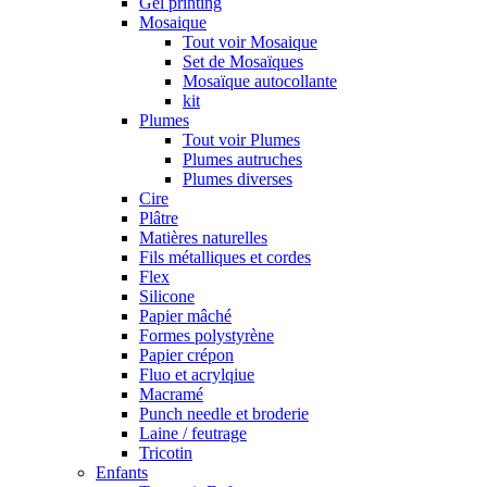
Gel printing
Mosaique
Tout voir Mosaique
Set de Mosaïques
Mosaïque autocollante
kit
Plumes
Tout voir Plumes
Plumes autruches
Plumes diverses
Cire
Plâtre
Matières naturelles
Fils métalliques et cordes
Flex
Silicone
Papier mâché
Formes polystyrène
Papier crépon
Fluo et acrylqiue
Macramé
Punch needle et broderie
Laine / feutrage
Tricotin
Enfants