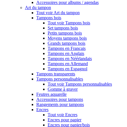
Accessoires pour albums / agendas
Art du tampon
Tout voir Art du tampon
Tampons bois
Tout voir Tampons bois
Set tampons bois
Petits tampons bois
Moyens tampons bois
Grands tampons bois
Tampons en Français
Tampons en Anglais
Tampons en Néérlandais
Tampons en Allemand
Tampons en Espagnol
Tampons transparents
Tampons personnalisables
Tout voir Tampons personnalisables
Gomme à graver
Feutres aquarelle
Accessoires pour tampons
Rangements pour tampons
Encres
Tout voir Encres
Encres pour papier
Encres pour papier/bois