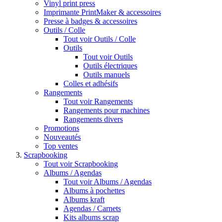
Vinyl print press
Imprimante PrintMaker & accessoires
Presse à badges & accessoires
Outils / Colle
Tout voir Outils / Colle
Outils
Tout voir Outils
Outils électriques
Outils manuels
Colles et adhésifs
Rangements
Tout voir Rangements
Rangements pour machines
Rangements divers
Promotions
Nouveautés
Top ventes
Scrapbooking
Tout voir Scrapbooking
Albums / Agendas
Tout voir Albums / Agendas
Albums à pochettes
Albums kraft
Agendas / Carnets
Kits albums scrap