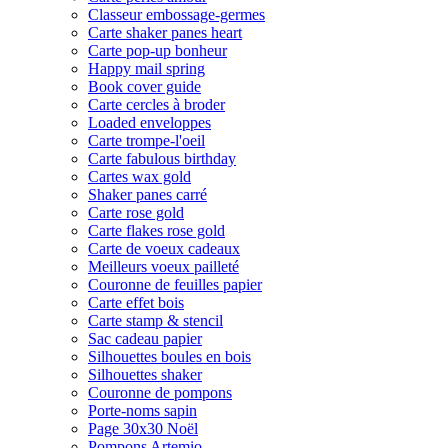
Classeur embossage-germes
Carte shaker panes heart
Carte pop-up bonheur
Happy mail spring
Book cover guide
Carte cercles à broder
Loaded enveloppes
Carte trompe-l'oeil
Carte fabulous birthday
Cartes wax gold
Shaker panes carré
Carte rose gold
Carte flakes rose gold
Carte de voeux cadeaux
Meilleurs voeux pailleté
Couronne de feuilles papier
Carte effet bois
Carte stamp & stencil
Sac cadeau papier
Silhouettes boules en bois
Silhouettes shaker
Couronne de pompons
Porte-noms sapin
Page 30x30 Noël
Pompons Artemio