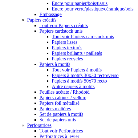
Encre pour papier/bois/tissus
Encre pour verre/plastique/céramique/bois
Embossage
Papiers créatifs
Tout voir Papiers créatifs
Papiers cardstock unis
Tout voir Papiers cardstock unis
Papiers lisses
Papiers texturés
Papiers brillants / pailletés
Papiers recyclés
Papiers à motifs
Tout voir Papiers à motifs
Papiers à motifs 30x30 recto/verso
Papiers à motifs 50x70 recto
Autre papiers à motifs
Feuilles acétate / Rhodoïd
Papiers calques / vellum
Papiers foil métallisé
Papiers matières
Set de papiers à motifs
Set de papiers unis
Perforatrices
Tout voir Perforatrices
Perforatrices à levier