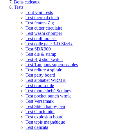
Bons cadeaux
Tests
Tout voir Tests
Test thermal cinch
Test feutres Zig
Test cutter circulaire
Test washi chomper
Test craft tool set
Test colle pâte 3-D Sizzix
Test SDX900
Test die & stamp
Test Big shot switch
Test Tampons superposables
Test reliure à spirale
Test party board
Test alphabet WRMK
Test crop-a-dile
Test moule bébé Sculpey
Test pocket punch wrmk
Test Versamark
Test Stitch happy pen
Test Cinch mint
Test explosion board
Test tapis magnétique
Test delicata