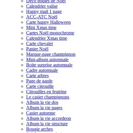
Déco boules de Noël
Calendrier valise
Happy mail 1 page
ACC-ATC Noël
Carte happy Halloween
Mini Xmas time
Cartes Noël monochrome
Calendrier Xmas time
Carte chevalet
Panier Noël
Marque-page champignon
Mini-album automnale
Boite surprise automnale
Cadre automnale
Carte arbres
Page de garde
Carte citrouille
Citrouilles en feutrine
Le casier champignons
Album la vie dos
Album la vie pages
Casier automne
Album la vie accordeon
Album la vie structure
Bougie arches