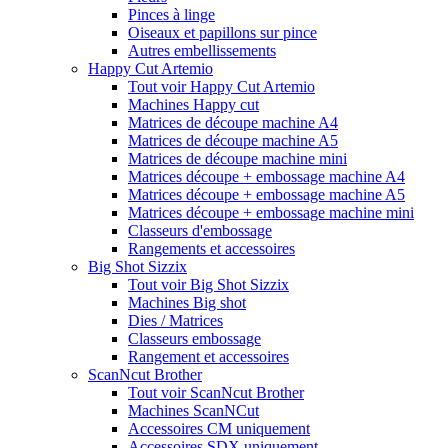
Pinces à linge
Oiseaux et papillons sur pince
Autres embellissements
Happy Cut Artemio
Tout voir Happy Cut Artemio
Machines Happy cut
Matrices de découpe machine A4
Matrices de découpe machine A5
Matrices de découpe machine mini
Matrices découpe + embossage machine A4
Matrices découpe + embossage machine A5
Matrices découpe + embossage machine mini
Classeurs d'embossage
Rangements et accessoires
Big Shot Sizzix
Tout voir Big Shot Sizzix
Machines Big shot
Dies / Matrices
Classeurs embossage
Rangement et accessoires
ScanNcut Brother
Tout voir ScanNcut Brother
Machines ScanNCut
Accessoires CM uniquement
Accessoires SDX uniquement