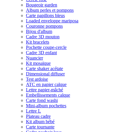
Bougeoir garden
Album perles et pompons
Carte papillons bleus
Loaded enveloppe mariposa
Couronne pompons
Bijou d'album
Cadre 3D mouton
Kit bracelets
Pochette coupe-cercle
Cadre 3D enfant
Nuancier
Kit mosaïque
Carte shaker acétate
Dimensional diffuser
Test ardoise
ATC en papier calque
Lettre papier-mâché
Embellissements calque
Carte fond washi
Mini-album pochettes
Lettre L
Plateau cadre
Kit album bébé
Carte tournante