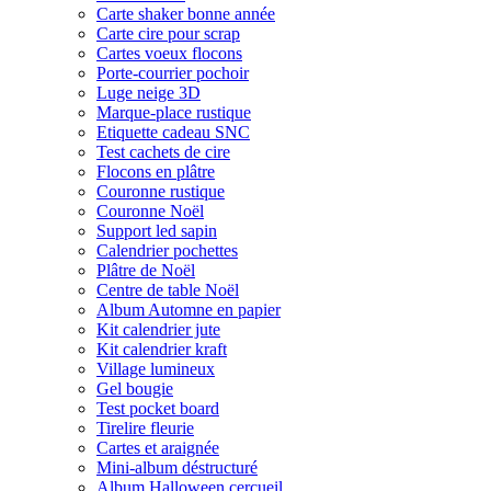
Carte shaker bonne année
Carte cire pour scrap
Cartes voeux flocons
Porte-courrier pochoir
Luge neige 3D
Marque-place rustique
Etiquette cadeau SNC
Test cachets de cire
Flocons en plâtre
Couronne rustique
Couronne Noël
Support led sapin
Calendrier pochettes
Plâtre de Noël
Centre de table Noël
Album Automne en papier
Kit calendrier jute
Kit calendrier kraft
Village lumineux
Gel bougie
Test pocket board
Tirelire fleurie
Cartes et araignée
Mini-album déstructuré
Album Halloween cercueil