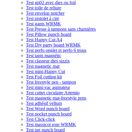
Test gp02 avec dies ou foil
Test toile de reliure
Test envelop notcher
Test pistolet à cire
Test gants WRMK
Test Presse à tampons sans charnières
Test Pillow punch board
Test Happy Cut A4
Test Diy party board WRMK
Test perfo onglet et perfo 6 trous
Test tapis magnétic
Test classeur dies sizzix
Test magnetic mat
Test mini-Happy Cut
Test Foil cutting kit
Test freestyle pen - tampon
Test mini-vac aspirateur
Test cutter circulaire Artemio
Test magnetic mat-freestyle pens
Test adhésif vellum
Test Word punch board
Test pocket punch board
Test Click-click
Test massicot rose WRMK
Test tag punch board