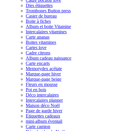
Cadre pochoir love
Dies étiquettes
Trombones Button press
Casier de bureau
Boite à fiches
Album et boite Vitamine
Intercalaires vitamines
Carte ananas
Boites vitamines
Cartes love
Cadre citrons
Album cadeau naissance
Carte encarts
Memorydex acétate
Marque-page hiver
Marque-page beige
Fleurs en mousse
Pot en bois
Déco intercalaires
Intercalaires planner
Maison déco Noël
Page de garde hiver
Etiquettes cadeaux
mini-album éventail
Carte camion