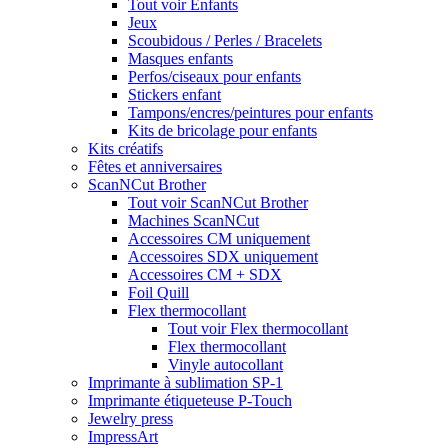
Tout voir Enfants
Jeux
Scoubidous / Perles / Bracelets
Masques enfants
Perfos/ciseaux pour enfants
Stickers enfant
Tampons/encres/peintures pour enfants
Kits de bricolage pour enfants
Kits créatifs
Fêtes et anniversaires
ScanNCut Brother
Tout voir ScanNCut Brother
Machines ScanNCut
Accessoires CM uniquement
Accessoires SDX uniquement
Accessoires CM + SDX
Foil Quill
Flex thermocollant
Tout voir Flex thermocollant
Flex thermocollant
Vinyle autocollant
Imprimante à sublimation SP-1
Imprimante étiqueteuse P-Touch
Jewelry press
ImpressArt