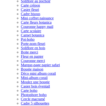
Soliflore au pochoir
Carte crépon
Casier fleuri
Cadre bisous
Mini coffret naissance
Carte fleurs botanica
Couronne happy mail
Carte scolaire
Carnet botanica
Pot-boho
Porte-nom fleuri
Soliflore en bois
Boite merci
Fleur en papier
Couronne merci
Marque-page papier safari
Bougie maison
Déco mini album corail
Mini-album corail
Moulez une bougie
Casier bois éventail
Carte boho
Photophore boho
Cercle macramé
Cadre 5 silhouettes