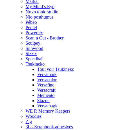
Markal
My Mind’s Eye
Nuvo tonic studio
Nio posthumus
Pébéo
Pentel
Powertex
Scan n Cut - Brother
Sculpey
Silhwood
Sizzix
Speedball
Tsukineko
Tout voir Tsukineko
Versamark
Versacolor
Versafine
Versacraft
Memento
Stazon
Versamagic
WE R Memory Keepers
Woodies
Zig
3L - Scrapbook adhesives