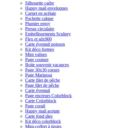
Silhouette cadre
Happy mail enveloppes
Carnet en acétate
Pochette calque
Plumier enjoy
Presse circulaire
Embellissements Sculpey
Flex et sdx900
Carte éventail poisson
Kit déco formes
Mini valises
Page couture
Boite souvenir vacances
Page 30x30 coeurs
Page Mariposa
Carte filet de pêche
Page filet de pêche
Carte éventail
Page encreurs Colorblock
Carte Colorblock
Page corail
Happy mail acetate
Carte fond dies
Kit déco colorblock
Mini-coffret à tiroirs