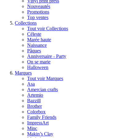
Vinyl print press
Nouveautés
Promotions
Top ventes
Collections
Tout voir Collections
Céleste
Marée haute
Naissance
Pâques
Anniversaire - Party
On se marie
Halloween
Marques
Tout voir Marques
Asa
Amercian crafts
Artemio
Bazzill
Brother
Colorbox
Family Friends
ImpressArt
Minc
Makin’s Clay