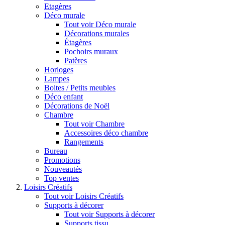
Etagères
Déco murale
Tout voir Déco murale
Décorations murales
Étagères
Pochoirs muraux
Patères
Horloges
Lampes
Boites / Petits meubles
Déco enfant
Décorations de Noël
Chambre
Tout voir Chambre
Accessoires déco chambre
Rangements
Bureau
Promotions
Nouveautés
Top ventes
Loisirs Créatifs
Tout voir Loisirs Créatifs
Supports à décorer
Tout voir Supports à décorer
Supports tissu