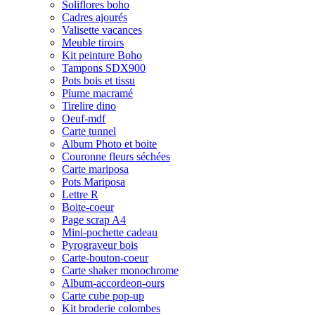
Soliflores boho
Cadres ajourés
Valisette vacances
Meuble tiroirs
Kit peinture Boho
Tampons SDX900
Pots bois et tissu
Plume macramé
Tirelire dino
Oeuf-mdf
Carte tunnel
Album Photo et boite
Couronne fleurs séchées
Carte mariposa
Pots Mariposa
Lettre R
Boite-coeur
Page scrap A4
Mini-pochette cadeau
Pyrograveur bois
Carte-bouton-coeur
Carte shaker monochrome
Album-accordeon-ours
Carte cube pop-up
Kit broderie colombes