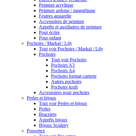
Peinture acrylique
Peinture ardoise / magnétique
Feutres aquarelle
Accessoires de peinture
Apprêts et auxiliaires de peinture
Pour écrire
Pour enfant
Pochoirs / Markal / Lily
Tout voir Pochoirs / Markal / Lily
Pochoirs
Tout voir Pochoirs
Pochoirs A3
Pochoirs A4
Pochoirs format carterie
Autres pochoirs
Pochoirs kraft
Accessoires pour pochoirs
Perles et bijoux
Tout voir Perles et bijoux
Perles
Bracelets
Apprêts bijoux
Bijoux Sculpey
Powertex