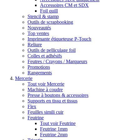
Accessoires CM et SDX
Foil quill
Stencil & stamp
Outils de scrapbooking
Nouveautés
Top ventes
Imprimante étiqueteuse P-Touch
Reliure
Outils de pelliculage foil
Colles et adhésifs
Feutres / Crayons / Marqueurs
Promotions
Rangements
Mercerie
Tout voir Mercerie
Machine à coudre
Presse à boutons & accessoires
Supports en tissu et tissus
Flex
Feuilles simili cuir
Feutrine
Tout voir Feutrine
Feutrine 1mm
Feutrine 2mm