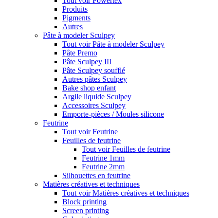
Tout voir Powertex
Produits
Pigments
Autres
Pâte à modeler Sculpey
Tout voir Pâte à modeler Sculpey
Pâte Premo
Pâte Sculpey III
Pâte Sculpey soufflé
Autres pâtes Sculpey
Bake shop enfant
Argile liquide Sculpey
Accessoires Sculpey
Emporte-pièces / Moules silicone
Feutrine
Tout voir Feutrine
Feuilles de feutrine
Tout voir Feuilles de feutrine
Feutrine 1mm
Feutrine 2mm
Silhouettes en feutrine
Matières créatives et techniques
Tout voir Matières créatives et techniques
Block printing
Screen printing