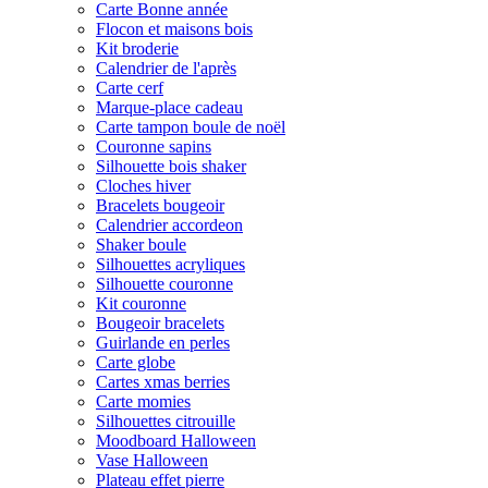
Carte Bonne année
Flocon et maisons bois
Kit broderie
Calendrier de l'après
Carte cerf
Marque-place cadeau
Carte tampon boule de noël
Couronne sapins
Silhouette bois shaker
Cloches hiver
Bracelets bougeoir
Calendrier accordeon
Shaker boule
Silhouettes acryliques
Silhouette couronne
Kit couronne
Bougeoir bracelets
Guirlande en perles
Carte globe
Cartes xmas berries
Carte momies
Silhouettes citrouille
Moodboard Halloween
Vase Halloween
Plateau effet pierre