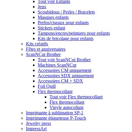
Tout voir Enfants
Jeux
Scoubidous / Perles / Bracelets
Masques enfants
Perfos/ciseaux pour enfants
Stickers enfant
Tampons/encres/peintures pour enfants
Kits de bricolage pour enfants
Kits créatifs
Fêtes et anniversaires
ScanNCut Brother
Tout voir ScanNCut Brother
Machines ScanNCut
Accessoires CM uniquement
Accessoires SDX uniquement
Accessoires CM + SDX
Foil Quill
Flex thermocollant
Tout voir Flex thermocollant
Flex thermocollant
Vinyle autocollant
Imprimante à sublimation SP-1
Imprimante étiqueteuse P-Touch
Jewelry press
ImpressArt