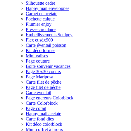
Silhouette cadre
Happy mail enveloppes
Carnet en acétate
Pochette calque
Plumier enjoy
Presse circulaire
Embellissements Sculpey
Flex et sdx900
Carte éventail poisson
Kit déco formes
Mini valises
Page couture
Boite souvenir vacances
Page 30x30 coeurs
Page Mariposa
Carte filet de pêche
Page filet de pêche
Carte éventail
Page encreurs Colorblock
Carte Colorblock
Page corail
Happy mail acetate
Carte fond dies
Kit déco colorblock
Mini-coffret à tiroirs