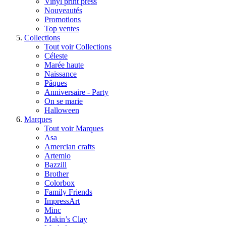
Vinyl print press
Nouveautés
Promotions
Top ventes
Collections
Tout voir Collections
Céleste
Marée haute
Naissance
Pâques
Anniversaire - Party
On se marie
Halloween
Marques
Tout voir Marques
Asa
Amercian crafts
Artemio
Bazzill
Brother
Colorbox
Family Friends
ImpressArt
Minc
Makin’s Clay