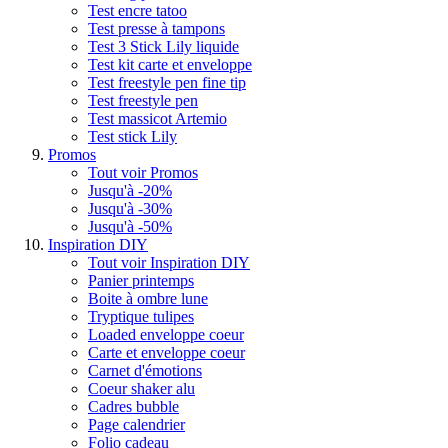
Test encre tatoo
Test presse à tampons
Test 3 Stick Lily liquide
Test kit carte et enveloppe
Test freestyle pen fine tip
Test freestyle pen
Test massicot Artemio
Test stick Lily
Promos
Tout voir Promos
Jusqu'à -20%
Jusqu'à -30%
Jusqu'à -50%
Inspiration DIY
Tout voir Inspiration DIY
Panier printemps
Boite à ombre lune
Tryptique tulipes
Loaded enveloppe coeur
Carte et enveloppe coeur
Carnet d'émotions
Coeur shaker alu
Cadres bubble
Page calendrier
Folio cadeau