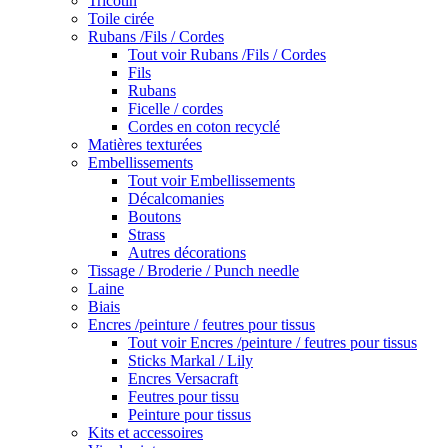
Tricotin
Toile cirée
Rubans /Fils / Cordes
Tout voir Rubans /Fils / Cordes
Fils
Rubans
Ficelle / cordes
Cordes en coton recyclé
Matières texturées
Embellissements
Tout voir Embellissements
Décalcomanies
Boutons
Strass
Autres décorations
Tissage / Broderie / Punch needle
Laine
Biais
Encres /peinture / feutres pour tissus
Tout voir Encres /peinture / feutres pour tissus
Sticks Markal / Lily
Encres Versacraft
Feutres pour tissu
Peinture pour tissus
Kits et accessoires