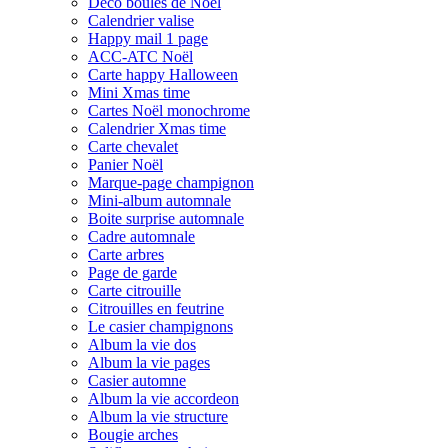
Déco boules de Noël
Calendrier valise
Happy mail 1 page
ACC-ATC Noël
Carte happy Halloween
Mini Xmas time
Cartes Noël monochrome
Calendrier Xmas time
Carte chevalet
Panier Noël
Marque-page champignon
Mini-album automnale
Boite surprise automnale
Cadre automnale
Carte arbres
Page de garde
Carte citrouille
Citrouilles en feutrine
Le casier champignons
Album la vie dos
Album la vie pages
Casier automne
Album la vie accordeon
Album la vie structure
Bougie arches