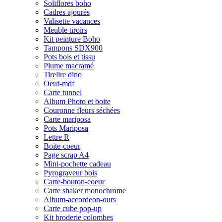
Soliflores boho
Cadres ajourés
Valisette vacances
Meuble tiroirs
Kit peinture Boho
Tampons SDX900
Pots bois et tissu
Plume macramé
Tirelire dino
Oeuf-mdf
Carte tunnel
Album Photo et boite
Couronne fleurs séchées
Carte mariposa
Pots Mariposa
Lettre R
Boite-coeur
Page scrap A4
Mini-pochette cadeau
Pyrograveur bois
Carte-bouton-coeur
Carte shaker monochrome
Album-accordeon-ours
Carte cube pop-up
Kit broderie colombes