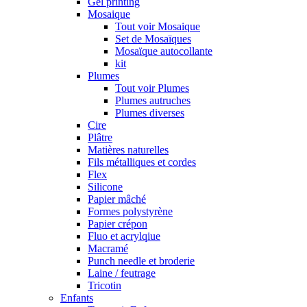
Gel printing
Mosaique
Tout voir Mosaique
Set de Mosaïques
Mosaïque autocollante
kit
Plumes
Tout voir Plumes
Plumes autruches
Plumes diverses
Cire
Plâtre
Matières naturelles
Fils métalliques et cordes
Flex
Silicone
Papier mâché
Formes polystyrène
Papier crépon
Fluo et acrylqiue
Macramé
Punch needle et broderie
Laine / feutrage
Tricotin
Enfants