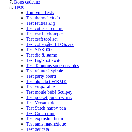
Bons cadeaux
Tests
Tout voir Tests
Test thermal cinch
Test feutres Zig
Test cutter circulaire
Test washi chomper
Test craft tool set
Test colle pâte 3-D Sizzix
Test SDX900
Test die & stamp
Test Big shot switch
Test Tampons superposables
Test reliure à spirale
Test party board
Test alphabet WRMK
Test crop-a-dile
Test moule bébé Sculpey
Test pocket punch wrmk
Test Versamark
Test Stitch happy pen
Test Cinch mint
Test explosion board
Test tapis magnétique
Test delicata