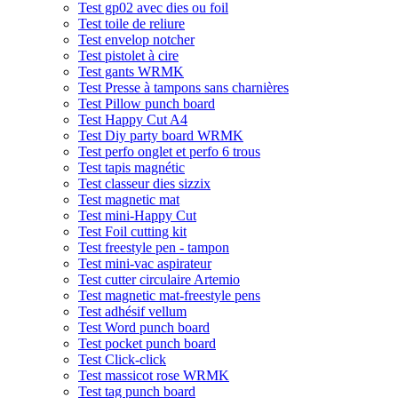
Test gp02 avec dies ou foil
Test toile de reliure
Test envelop notcher
Test pistolet à cire
Test gants WRMK
Test Presse à tampons sans charnières
Test Pillow punch board
Test Happy Cut A4
Test Diy party board WRMK
Test perfo onglet et perfo 6 trous
Test tapis magnétic
Test classeur dies sizzix
Test magnetic mat
Test mini-Happy Cut
Test Foil cutting kit
Test freestyle pen - tampon
Test mini-vac aspirateur
Test cutter circulaire Artemio
Test magnetic mat-freestyle pens
Test adhésif vellum
Test Word punch board
Test pocket punch board
Test Click-click
Test massicot rose WRMK
Test tag punch board