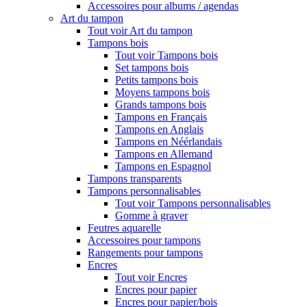
Accessoires pour albums / agendas
Art du tampon
Tout voir Art du tampon
Tampons bois
Tout voir Tampons bois
Set tampons bois
Petits tampons bois
Moyens tampons bois
Grands tampons bois
Tampons en Français
Tampons en Anglais
Tampons en Néérlandais
Tampons en Allemand
Tampons en Espagnol
Tampons transparents
Tampons personnalisables
Tout voir Tampons personnalisables
Gomme à graver
Feutres aquarelle
Accessoires pour tampons
Rangements pour tampons
Encres
Tout voir Encres
Encres pour papier
Encres pour papier/bois