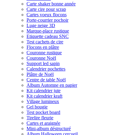
Carte shaker bonne année
Carte cire pour scrap
Cartes voeux flocons
Porte-courrier pochoir
Luge neige 3D
Marque-place rustique
Etiquette cadeau SNC
Test cachets de cire
Flocons en plâtre
Couronne rustique
Couronne Noël
Support led sapin
Calendrier pochettes
Plâtre de Noël
Centre de table Noël
Album Automne en papier
Kit calendrier jute
Kit calendrier kraft
Village lumineux
Gel bougie
Test pocket board
Tirelire fleurie
Cartes et araignée
Mini-album déstructuré
Album Halloween cercueil