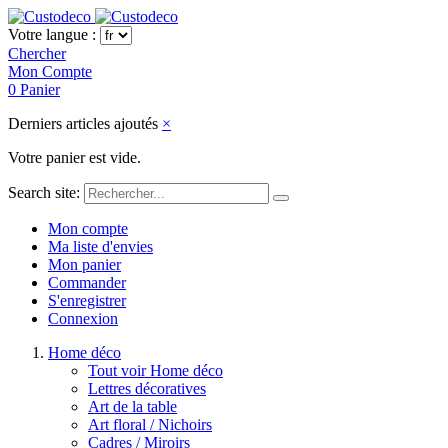
Votre langue :
Chercher
Mon Compte
0
Panier
Derniers articles ajoutés
×
Votre panier est vide.
Search site:
Mon compte
Ma liste d'envies
Mon panier
Commander
S'enregistrer
Connexion
Home déco
Tout voir Home déco
Lettres décoratives
Art de la table
Art floral / Nichoirs
Cadres / Miroirs