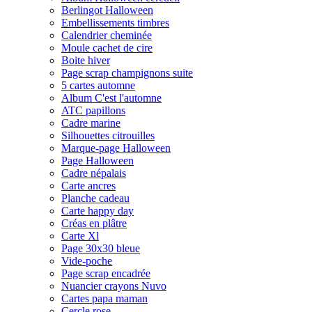
Berlingot Halloween
Embellissements timbres
Calendrier cheminée
Moule cachet de cire
Boite hiver
Page scrap champignons suite
5 cartes automne
Album C'est l'automne
ATC papillons
Cadre marine
Silhouettes citrouilles
Marque-page Halloween
Page Halloween
Cadre népalais
Carte ancres
Planche cadeau
Carte happy day
Créas en plâtre
Carte Xl
Page 30x30 bleue
Vide-poche
Page scrap encadrée
Nuancier crayons Nuvo
Cartes papa maman
Cercle rose