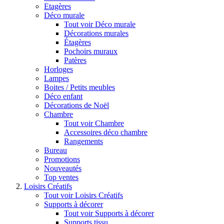
Etagères
Déco murale
Tout voir Déco murale
Décorations murales
Étagères
Pochoirs muraux
Patères
Horloges
Lampes
Boites / Petits meubles
Déco enfant
Décorations de Noël
Chambre
Tout voir Chambre
Accessoires déco chambre
Rangements
Bureau
Promotions
Nouveautés
Top ventes
Loisirs Créatifs
Tout voir Loisirs Créatifs
Supports à décorer
Tout voir Supports à décorer
Supports tissu