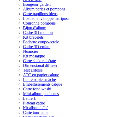
Bougeoir garden
Album perles et pompons
Carte papillons bleus
Loaded enveloppe mariposa
Couronne pompons
Bijou d'album
Cadre 3D mouton
Kit bracelets
Pochette coupe-cercle
Cadre 3D enfant
Nuancier
Kit mosaïque
Carte shaker acétate
Dimensional diffuser
Test ardoise
ATC en papier calque
Lettre papier-mâché
Embellissements calque
Carte fond washi
Mini-album pochettes
Lettre L
Plateau cadre
Kit album bébé
Carte tournante