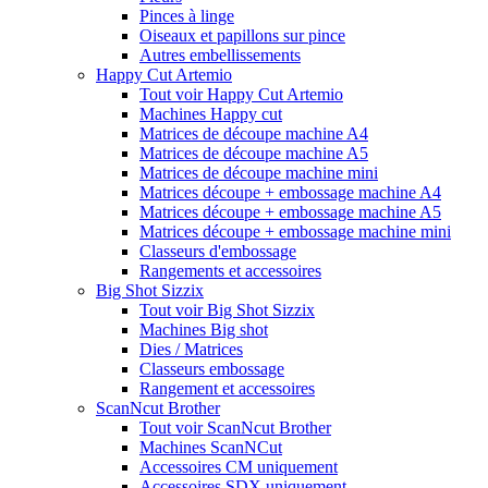
Pinces à linge
Oiseaux et papillons sur pince
Autres embellissements
Happy Cut Artemio
Tout voir Happy Cut Artemio
Machines Happy cut
Matrices de découpe machine A4
Matrices de découpe machine A5
Matrices de découpe machine mini
Matrices découpe + embossage machine A4
Matrices découpe + embossage machine A5
Matrices découpe + embossage machine mini
Classeurs d'embossage
Rangements et accessoires
Big Shot Sizzix
Tout voir Big Shot Sizzix
Machines Big shot
Dies / Matrices
Classeurs embossage
Rangement et accessoires
ScanNcut Brother
Tout voir ScanNcut Brother
Machines ScanNCut
Accessoires CM uniquement
Accessoires SDX uniquement