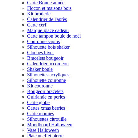
Carte Bonne année
Flocon et maisons bois
Kit broderie
Calendrier de l'après
Carte cerf
Marque-place cadeau
Carte tampon boule de noël
Couronne sapins
Silhouette bois shaker
Cloches hiver
Bracelets bougeoir
Calendrier accordeon
Shaker boule
Silhouettes acryliques
Silhouette couronne
Kit couronne
Bougeoir bracelets
Guirlande en perles
Carte globe
Cartes xmas berries
Carte momies
Silhouettes citrouille
Moodboard Halloween
Vase Halloween
Plateau effet pierre