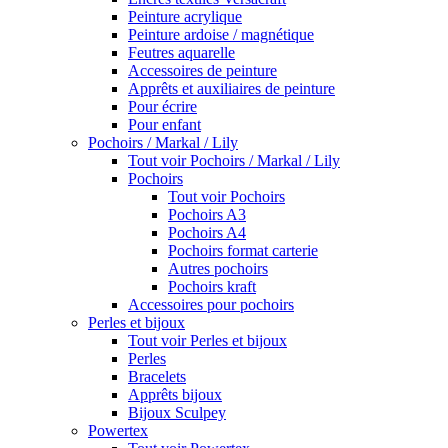
Peinture acrylique
Peinture ardoise / magnétique
Feutres aquarelle
Accessoires de peinture
Apprêts et auxiliaires de peinture
Pour écrire
Pour enfant
Pochoirs / Markal / Lily
Tout voir Pochoirs / Markal / Lily
Pochoirs
Tout voir Pochoirs
Pochoirs A3
Pochoirs A4
Pochoirs format carterie
Autres pochoirs
Pochoirs kraft
Accessoires pour pochoirs
Perles et bijoux
Tout voir Perles et bijoux
Perles
Bracelets
Apprêts bijoux
Bijoux Sculpey
Powertex