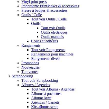
Vinyl print press
Imprimante PrintMaker & accessoires
Presse à badges & accessoires
Outils / Colle
Tout voir Outils / Colle
Outils
Tout voir Outils
Outils électriques
Outils manuels
Colles et adhésifs
Rangements
Tout voir Rangements
Rangements pour machines
Rangements divers
Promotions
Nouveautés
Top ventes
Scrapbooking
Tout voir Scrapbooking
Albums / Agendas
Tout voir Albums / Agendas
Albums à pochettes
Albums kraft
Agendas / Carnets
Kits albums scrap