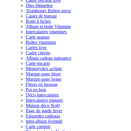
Cadre pochoir love
Dies étiquettes
Trombones Button press
Casier de bureau
Boite à fiches
Album et boite Vitamine
Intercalaires vitamines
Carte ananas
Boites vitamines
Cartes love
Cadre citrons
Album cadeau naissance
Carte encarts
Memorydex acétate
Marque-page hiver
Marque-page beige
Fleurs en mousse
Pot en bois
Déco intercalaires
Intercalaires planner
Maison déco Noël
Page de garde hiver
Etiquettes cadeaux
mini-album éventail
Carte camion