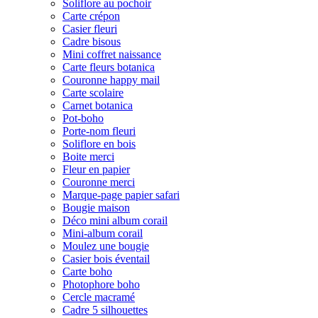
Soliflore au pochoir
Carte crépon
Casier fleuri
Cadre bisous
Mini coffret naissance
Carte fleurs botanica
Couronne happy mail
Carte scolaire
Carnet botanica
Pot-boho
Porte-nom fleuri
Soliflore en bois
Boite merci
Fleur en papier
Couronne merci
Marque-page papier safari
Bougie maison
Déco mini album corail
Mini-album corail
Moulez une bougie
Casier bois éventail
Carte boho
Photophore boho
Cercle macramé
Cadre 5 silhouettes