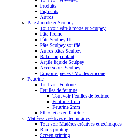
Tout voir Powertex
Produits
Pigments
Autres
Pâte à modeler Sculpey
Tout voir Pâte à modeler Sculpey
Pâte Premo
Pâte Sculpey III
Pâte Sculpey soufflé
Autres pâtes Sculpey
Bake shop enfant
Argile liquide Sculpey
Accessoires Sculpey
Emporte-pièces / Moules silicone
Feutrine
Tout voir Feutrine
Feuilles de feutrine
Tout voir Feuilles de feutrine
Feutrine 1mm
Feutrine 2mm
Silhouettes en feutrine
Matières créatives et techniques
Tout voir Matières créatives et techniques
Block printing
Screen printing