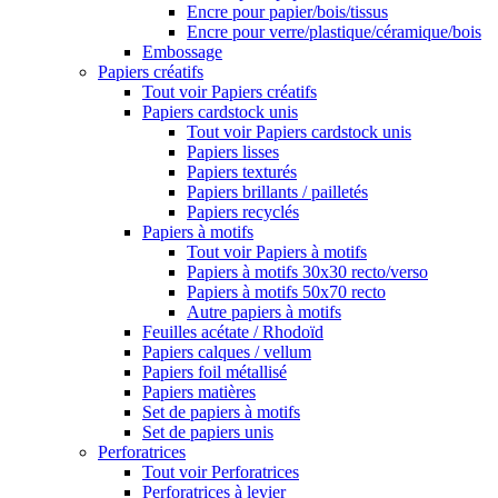
Encre pour papier/bois/tissus
Encre pour verre/plastique/céramique/bois
Embossage
Papiers créatifs
Tout voir Papiers créatifs
Papiers cardstock unis
Tout voir Papiers cardstock unis
Papiers lisses
Papiers texturés
Papiers brillants / pailletés
Papiers recyclés
Papiers à motifs
Tout voir Papiers à motifs
Papiers à motifs 30x30 recto/verso
Papiers à motifs 50x70 recto
Autre papiers à motifs
Feuilles acétate / Rhodoïd
Papiers calques / vellum
Papiers foil métallisé
Papiers matières
Set de papiers à motifs
Set de papiers unis
Perforatrices
Tout voir Perforatrices
Perforatrices à levier