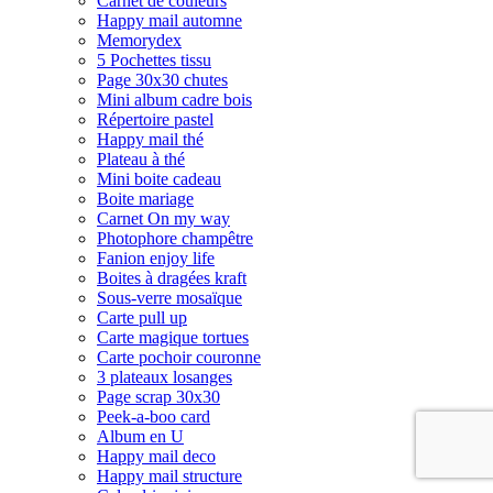
Carnet de couleurs
Happy mail automne
Memorydex
5 Pochettes tissu
Page 30x30 chutes
Mini album cadre bois
Répertoire pastel
Happy mail thé
Plateau à thé
Mini boite cadeau
Boite mariage
Carnet On my way
Photophore champêtre
Fanion enjoy life
Boites à dragées kraft
Sous-verre mosaïque
Carte pull up
Carte magique tortues
Carte pochoir couronne
3 plateaux losanges
Page scrap 30x30
Peek-a-boo card
Album en U
Happy mail deco
Happy mail structure