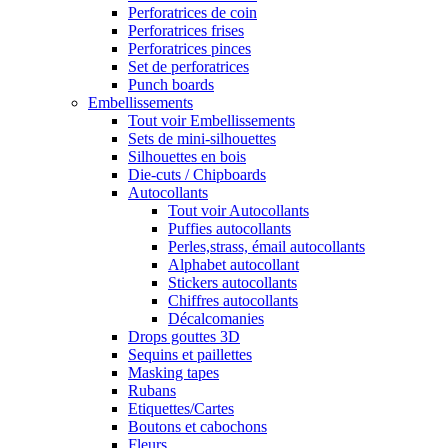
Perforatrices de coin
Perforatrices frises
Perforatrices pinces
Set de perforatrices
Punch boards
Embellissements
Tout voir Embellissements
Sets de mini-silhouettes
Silhouettes en bois
Die-cuts / Chipboards
Autocollants
Tout voir Autocollants
Puffies autocollants
Perles,strass, émail autocollants
Alphabet autocollant
Stickers autocollants
Chiffres autocollants
Décalcomanies
Drops gouttes 3D
Sequins et paillettes
Masking tapes
Rubans
Etiquettes/Cartes
Boutons et cabochons
Fleurs