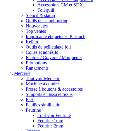
Accessoires CM et SDX
Foil quill
Stencil & stamp
Outils de scrapbooking
Nouveautés
Top ventes
Imprimante étiqueteuse P-Touch
Reliure
Outils de pelliculage foil
Colles et adhésifs
Feutres / Crayons / Marqueurs
Promotions
Rangements
Mercerie
Tout voir Mercerie
Machine à coudre
Presse à boutons & accessoires
Supports en tissu et tissus
Flex
Feuilles simili cuir
Feutrine
Tout voir Feutrine
Feutrine 1mm
Feutrine 2mm