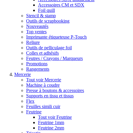
Accessoires CM et SDX
Foil quill
Stencil & stamp
Outils de scrapbooking
Nouveautés
Top ventes
Imprimante étiqueteuse P-Touch
Reliure
Outils de pelliculage foil
Colles et adhésifs
Feutres / Crayons / Marqueurs
Promotions
Rangements
Mercerie
Tout voir Mercerie
Machine à coudre
Presse à boutons & accessoires
Supports en tissu et tissus
Flex
Feuilles simili cuir
Feutrine
Tout voir Feutrine
Feutrine 1mm
Feutrine 2mm