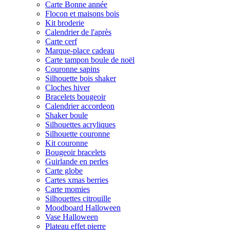
Carte Bonne année
Flocon et maisons bois
Kit broderie
Calendrier de l'après
Carte cerf
Marque-place cadeau
Carte tampon boule de noël
Couronne sapins
Silhouette bois shaker
Cloches hiver
Bracelets bougeoir
Calendrier accordeon
Shaker boule
Silhouettes acryliques
Silhouette couronne
Kit couronne
Bougeoir bracelets
Guirlande en perles
Carte globe
Cartes xmas berries
Carte momies
Silhouettes citrouille
Moodboard Halloween
Vase Halloween
Plateau effet pierre