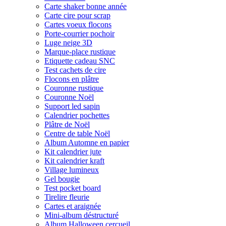
Carte shaker bonne année
Carte cire pour scrap
Cartes voeux flocons
Porte-courrier pochoir
Luge neige 3D
Marque-place rustique
Etiquette cadeau SNC
Test cachets de cire
Flocons en plâtre
Couronne rustique
Couronne Noël
Support led sapin
Calendrier pochettes
Plâtre de Noël
Centre de table Noël
Album Automne en papier
Kit calendrier jute
Kit calendrier kraft
Village lumineux
Gel bougie
Test pocket board
Tirelire fleurie
Cartes et araignée
Mini-album déstructuré
Album Halloween cercueil