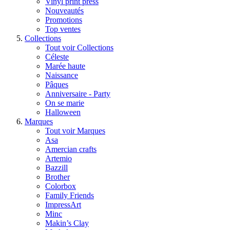
Vinyl print press
Nouveautés
Promotions
Top ventes
Collections
Tout voir Collections
Céleste
Marée haute
Naissance
Pâques
Anniversaire - Party
On se marie
Halloween
Marques
Tout voir Marques
Asa
Amercian crafts
Artemio
Bazzill
Brother
Colorbox
Family Friends
ImpressArt
Minc
Makin’s Clay