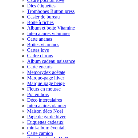
Cadre pochoir love
Dies étiquettes
Trombones Button press
Casier de bureau
Boite à fiches
Album et boite Vitamine
Intercalaires vitamines
Carte ananas
Boites vitamines
Cartes love
Cadre citrons
Album cadeau naissance
Carte encarts
Memorydex acétate
Marque-page hiver
Marque-page beige
Fleurs en mousse
Pot en bois
Déco intercalaires
Intercalaires planner
Maison déco Noël
Page de garde hiver
Etiquettes cadeaux
mini-album éventail
Carte camion