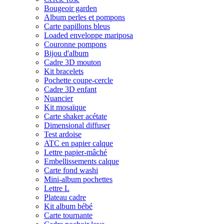
Bougeoir garden
Album perles et pompons
Carte papillons bleus
Loaded enveloppe mariposa
Couronne pompons
Bijou d'album
Cadre 3D mouton
Kit bracelets
Pochette coupe-cercle
Cadre 3D enfant
Nuancier
Kit mosaïque
Carte shaker acétate
Dimensional diffuser
Test ardoise
ATC en papier calque
Lettre papier-mâché
Embellissements calque
Carte fond washi
Mini-album pochettes
Lettre L
Plateau cadre
Kit album bébé
Carte tournante