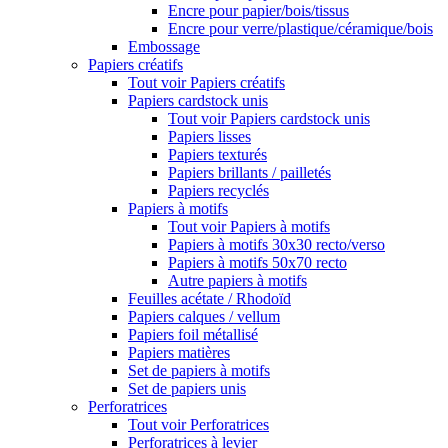
Encre pour papier/bois/tissus
Encre pour verre/plastique/céramique/bois
Embossage
Papiers créatifs
Tout voir Papiers créatifs
Papiers cardstock unis
Tout voir Papiers cardstock unis
Papiers lisses
Papiers texturés
Papiers brillants / pailletés
Papiers recyclés
Papiers à motifs
Tout voir Papiers à motifs
Papiers à motifs 30x30 recto/verso
Papiers à motifs 50x70 recto
Autre papiers à motifs
Feuilles acétate / Rhodoïd
Papiers calques / vellum
Papiers foil métallisé
Papiers matières
Set de papiers à motifs
Set de papiers unis
Perforatrices
Tout voir Perforatrices
Perforatrices à levier