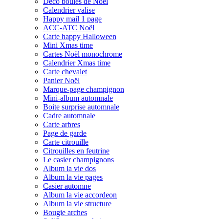
Déco boules de Noël
Calendrier valise
Happy mail 1 page
ACC-ATC Noël
Carte happy Halloween
Mini Xmas time
Cartes Noël monochrome
Calendrier Xmas time
Carte chevalet
Panier Noël
Marque-page champignon
Mini-album automnale
Boite surprise automnale
Cadre automnale
Carte arbres
Page de garde
Carte citrouille
Citrouilles en feutrine
Le casier champignons
Album la vie dos
Album la vie pages
Casier automne
Album la vie accordeon
Album la vie structure
Bougie arches