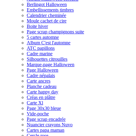
Berlingot Halloween
Embellissements timbres
Calendrier cheminée
Moule cachet de cire
Boite hiver
Page scrap champignons suite
5 cartes automne
Album C'est l'automne
ATC papillons
Cadre marine
Silhouettes citrouilles
Marque-page Halloween
Page Halloween
Cadre népalais
Carte ancres
Planche cadeau
Carte happy day
Créas en plâtre
Carte Xl
Page 30x30 bleue
Vide-poche
Page scrap encadrée
Nuancier crayons Nuvo
Cartes papa maman
Cercle rose