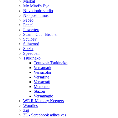
Markal
My Mind’s Eye
Nuvo tonic studio
Nio posthumus
Pébéo
Pentel
Powertex
Scan n Cut - Brother
Sculpey
Silhwood
Sizzix
Speedball
Tsukineko
Tout voir Tsukineko
Versamark
Versacolor
Versafine
Versacraft
Memento
Stazon
Versamagic
WE R Memory Keepers
Woodies
Zig
3L - Scrapbook adhesives