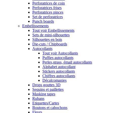
Perforatrices de coin
Perforatrices frises
Perforatrices pinces
Set de perforatrices
Punch boards
Embellissements
Tout voir Embellissements
Sets de mini-silhouettes
Silhouettes en bois
Die-cuts / Chipboards
Autocollants
Tout voir Autocollants
Puffies autocollants
Perles,strass, émail autocollants
Alphabet autocollant
Stickers autocollants
Chiffres autocollants
Décalcomanies
Drops gouttes 3D
Sequins et paillettes
Masking tapes
Rubans
Etiquettes/Cartes
Boutons et cabochons
Fleurs