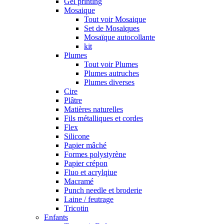
Gel printing
Mosaique
Tout voir Mosaique
Set de Mosaïques
Mosaïque autocollante
kit
Plumes
Tout voir Plumes
Plumes autruches
Plumes diverses
Cire
Plâtre
Matières naturelles
Fils métalliques et cordes
Flex
Silicone
Papier mâché
Formes polystyrène
Papier crépon
Fluo et acrylqiue
Macramé
Punch needle et broderie
Laine / feutrage
Tricotin
Enfants