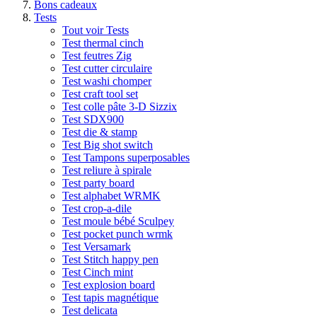
Bons cadeaux
Tests
Tout voir Tests
Test thermal cinch
Test feutres Zig
Test cutter circulaire
Test washi chomper
Test craft tool set
Test colle pâte 3-D Sizzix
Test SDX900
Test die & stamp
Test Big shot switch
Test Tampons superposables
Test reliure à spirale
Test party board
Test alphabet WRMK
Test crop-a-dile
Test moule bébé Sculpey
Test pocket punch wrmk
Test Versamark
Test Stitch happy pen
Test Cinch mint
Test explosion board
Test tapis magnétique
Test delicata