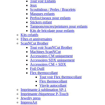
Tout voir Enfants
Jeux
Scoubidous / Perles / Bracelets
Masques enfants
Perfos/ciseaux pour enfants
Stickers enfant
Tampons/encres/peintures pour enfants
Kits de bricolage pour enfants
Kits créatifs
Fêtes et anniversaires
ScanNCut Brother
Tout voir ScanNCut Brother
Machines ScanNCut
Accessoires CM uniquement
Accessoires SDX uniquement
Accessoires CM + SDX
Foil Quill
Flex thermocollant
Tout voir Flex thermocollant
Flex thermocollant
Vinyle autocollant
Imprimante à sublimation SP-1
Imprimante étiqueteuse P-Touch
Jewelry press
ImpressArt