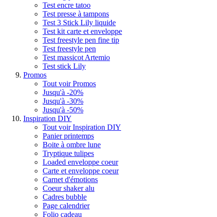
Test encre tatoo
Test presse à tampons
Test 3 Stick Lily liquide
Test kit carte et enveloppe
Test freestyle pen fine tip
Test freestyle pen
Test massicot Artemio
Test stick Lily
Promos
Tout voir Promos
Jusqu'à -20%
Jusqu'à -30%
Jusqu'à -50%
Inspiration DIY
Tout voir Inspiration DIY
Panier printemps
Boite à ombre lune
Tryptique tulipes
Loaded enveloppe coeur
Carte et enveloppe coeur
Carnet d'émotions
Coeur shaker alu
Cadres bubble
Page calendrier
Folio cadeau