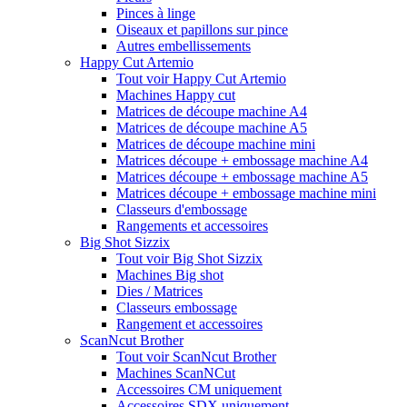
Pinces à linge
Oiseaux et papillons sur pince
Autres embellissements
Happy Cut Artemio
Tout voir Happy Cut Artemio
Machines Happy cut
Matrices de découpe machine A4
Matrices de découpe machine A5
Matrices de découpe machine mini
Matrices découpe + embossage machine A4
Matrices découpe + embossage machine A5
Matrices découpe + embossage machine mini
Classeurs d'embossage
Rangements et accessoires
Big Shot Sizzix
Tout voir Big Shot Sizzix
Machines Big shot
Dies / Matrices
Classeurs embossage
Rangement et accessoires
ScanNcut Brother
Tout voir ScanNcut Brother
Machines ScanNCut
Accessoires CM uniquement
Accessoires SDX uniquement