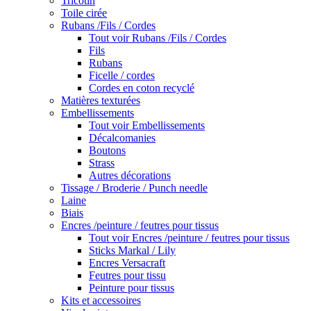
Tricotin
Toile cirée
Rubans /Fils / Cordes
Tout voir Rubans /Fils / Cordes
Fils
Rubans
Ficelle / cordes
Cordes en coton recyclé
Matières texturées
Embellissements
Tout voir Embellissements
Décalcomanies
Boutons
Strass
Autres décorations
Tissage / Broderie / Punch needle
Laine
Biais
Encres /peinture / feutres pour tissus
Tout voir Encres /peinture / feutres pour tissus
Sticks Markal / Lily
Encres Versacraft
Feutres pour tissu
Peinture pour tissus
Kits et accessoires