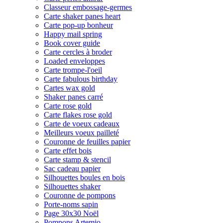
Classeur embossage-germes
Carte shaker panes heart
Carte pop-up bonheur
Happy mail spring
Book cover guide
Carte cercles à broder
Loaded enveloppes
Carte trompe-l'oeil
Carte fabulous birthday
Cartes wax gold
Shaker panes carré
Carte rose gold
Carte flakes rose gold
Carte de voeux cadeaux
Meilleurs voeux pailleté
Couronne de feuilles papier
Carte effet bois
Carte stamp & stencil
Sac cadeau papier
Silhouettes boules en bois
Silhouettes shaker
Couronne de pompons
Porte-noms sapin
Page 30x30 Noël
Pompons Artemio