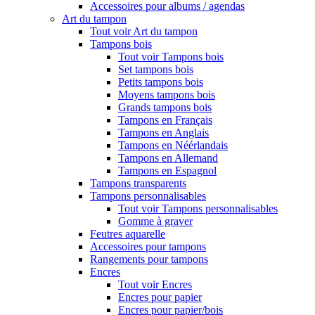
Accessoires pour albums / agendas
Art du tampon
Tout voir Art du tampon
Tampons bois
Tout voir Tampons bois
Set tampons bois
Petits tampons bois
Moyens tampons bois
Grands tampons bois
Tampons en Français
Tampons en Anglais
Tampons en Néérlandais
Tampons en Allemand
Tampons en Espagnol
Tampons transparents
Tampons personnalisables
Tout voir Tampons personnalisables
Gomme à graver
Feutres aquarelle
Accessoires pour tampons
Rangements pour tampons
Encres
Tout voir Encres
Encres pour papier
Encres pour papier/bois