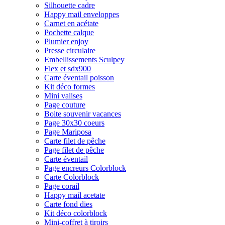
Silhouette cadre
Happy mail enveloppes
Carnet en acétate
Pochette calque
Plumier enjoy
Presse circulaire
Embellissements Sculpey
Flex et sdx900
Carte éventail poisson
Kit déco formes
Mini valises
Page couture
Boite souvenir vacances
Page 30x30 coeurs
Page Mariposa
Carte filet de pêche
Page filet de pêche
Carte éventail
Page encreurs Colorblock
Carte Colorblock
Page corail
Happy mail acetate
Carte fond dies
Kit déco colorblock
Mini-coffret à tiroirs