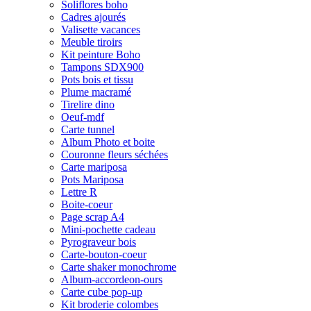
Soliflores boho
Cadres ajourés
Valisette vacances
Meuble tiroirs
Kit peinture Boho
Tampons SDX900
Pots bois et tissu
Plume macramé
Tirelire dino
Oeuf-mdf
Carte tunnel
Album Photo et boite
Couronne fleurs séchées
Carte mariposa
Pots Mariposa
Lettre R
Boite-coeur
Page scrap A4
Mini-pochette cadeau
Pyrograveur bois
Carte-bouton-coeur
Carte shaker monochrome
Album-accordeon-ours
Carte cube pop-up
Kit broderie colombes