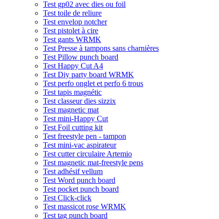
Test gp02 avec dies ou foil
Test toile de reliure
Test envelop notcher
Test pistolet à cire
Test gants WRMK
Test Presse à tampons sans charnières
Test Pillow punch board
Test Happy Cut A4
Test Diy party board WRMK
Test perfo onglet et perfo 6 trous
Test tapis magnétic
Test classeur dies sizzix
Test magnetic mat
Test mini-Happy Cut
Test Foil cutting kit
Test freestyle pen - tampon
Test mini-vac aspirateur
Test cutter circulaire Artemio
Test magnetic mat-freestyle pens
Test adhésif vellum
Test Word punch board
Test pocket punch board
Test Click-click
Test massicot rose WRMK
Test tag punch board