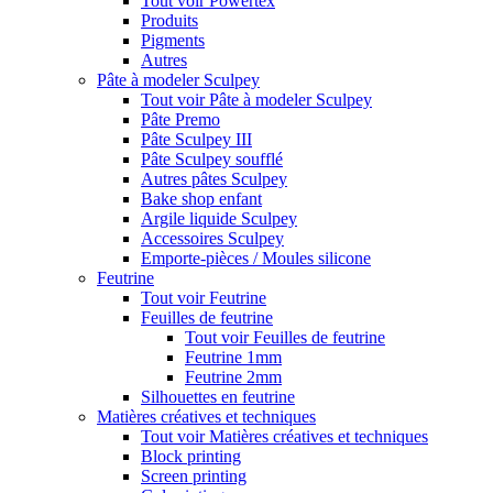
Tout voir Powertex
Produits
Pigments
Autres
Pâte à modeler Sculpey
Tout voir Pâte à modeler Sculpey
Pâte Premo
Pâte Sculpey III
Pâte Sculpey soufflé
Autres pâtes Sculpey
Bake shop enfant
Argile liquide Sculpey
Accessoires Sculpey
Emporte-pièces / Moules silicone
Feutrine
Tout voir Feutrine
Feuilles de feutrine
Tout voir Feuilles de feutrine
Feutrine 1mm
Feutrine 2mm
Silhouettes en feutrine
Matières créatives et techniques
Tout voir Matières créatives et techniques
Block printing
Screen printing