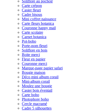
Soliflore au pochoir
Carte crépon
Casier fleuri
Cadre bisous
Mini coffret naissance
Carte fleurs botanica
Couronne happy mail
Carte scolaire
Carnet botanica
Pot-boho
Porte-nom fleuri
Soliflore en bois
Boite merci
Fleur en papier
Couronne merci
Marque-page papier safari
Bougie maison
Déco mini album corail
Mini-album corail
Moulez une bougie
Casier bois éventail
Carte boho
Photophore boho
Cercle macramé
Cadre 5 silhouettes