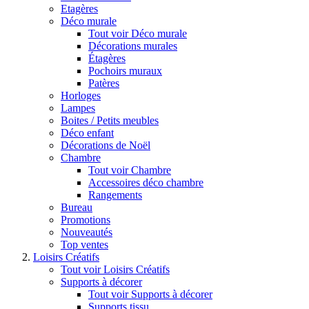
Etagères
Déco murale
Tout voir Déco murale
Décorations murales
Étagères
Pochoirs muraux
Patères
Horloges
Lampes
Boites / Petits meubles
Déco enfant
Décorations de Noël
Chambre
Tout voir Chambre
Accessoires déco chambre
Rangements
Bureau
Promotions
Nouveautés
Top ventes
Loisirs Créatifs
Tout voir Loisirs Créatifs
Supports à décorer
Tout voir Supports à décorer
Supports tissu