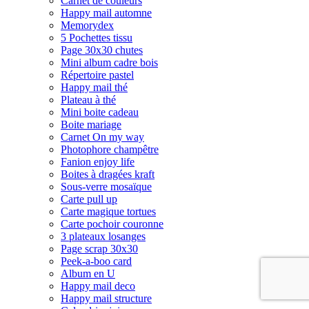
Carnet de couleurs
Happy mail automne
Memorydex
5 Pochettes tissu
Page 30x30 chutes
Mini album cadre bois
Répertoire pastel
Happy mail thé
Plateau à thé
Mini boite cadeau
Boite mariage
Carnet On my way
Photophore champêtre
Fanion enjoy life
Boites à dragées kraft
Sous-verre mosaïque
Carte pull up
Carte magique tortues
Carte pochoir couronne
3 plateaux losanges
Page scrap 30x30
Peek-a-boo card
Album en U
Happy mail deco
Happy mail structure