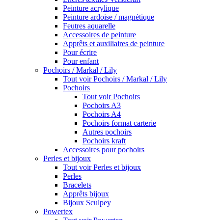
Peinture acrylique
Peinture ardoise / magnétique
Feutres aquarelle
Accessoires de peinture
Apprêts et auxiliaires de peinture
Pour écrire
Pour enfant
Pochoirs / Markal / Lily
Tout voir Pochoirs / Markal / Lily
Pochoirs
Tout voir Pochoirs
Pochoirs A3
Pochoirs A4
Pochoirs format carterie
Autres pochoirs
Pochoirs kraft
Accessoires pour pochoirs
Perles et bijoux
Tout voir Perles et bijoux
Perles
Bracelets
Apprêts bijoux
Bijoux Sculpey
Powertex