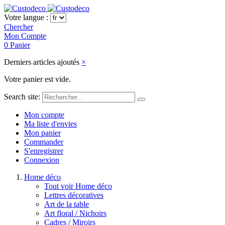
Votre langue :
Chercher
Mon Compte
0
Panier
Derniers articles ajoutés
×
Votre panier est vide.
Search site:
Mon compte
Ma liste d'envies
Mon panier
Commander
S'enregistrer
Connexion
Home déco
Tout voir Home déco
Lettres décoratives
Art de la table
Art floral / Nichoirs
Cadres / Miroirs