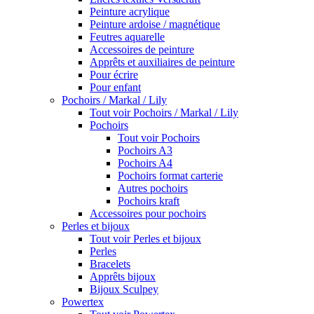
Peinture acrylique
Peinture ardoise / magnétique
Feutres aquarelle
Accessoires de peinture
Apprêts et auxiliaires de peinture
Pour écrire
Pour enfant
Pochoirs / Markal / Lily
Tout voir Pochoirs / Markal / Lily
Pochoirs
Tout voir Pochoirs
Pochoirs A3
Pochoirs A4
Pochoirs format carterie
Autres pochoirs
Pochoirs kraft
Accessoires pour pochoirs
Perles et bijoux
Tout voir Perles et bijoux
Perles
Bracelets
Apprêts bijoux
Bijoux Sculpey
Powertex