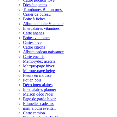
Cadre pochoir love
Dies étiquettes
Trombones Button press
Casier de bureau
Boite à fiches
Album et boite Vitamine
Intercalaires vitamines
Carte ananas
Boites vitamines
Cartes love
Cadre citrons
Album cadeau naissance
Carte encarts
Memorydex acétate
Marque-page hiver
Marque-page beige
Fleurs en mousse
Pot en bois
Déco intercalaires
Intercalaires planner
Maison déco Noël
Page de garde hiver
Etiquettes cadeaux
mini-album éventail
Carte camion