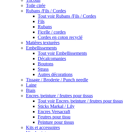
Tricotin
Toile cirée
Rubans /Fils / Cordes
Tout voir Rubans /Fils / Cordes
Fils
Rubans
Ficelle / cordes
Cordes en coton recyclé
Matières texturées
Embellissements
Tout voir Embellissements
Décalcomanies
Boutons
Strass
Autres décorations
Tissage / Broderie / Punch needle
Laine
Biais
Encres /peinture / feutres pour tissus
Tout voir Encres /peinture / feutres pour tissus
Sticks Markal / Lily
Encres Versacraft
Feutres pour tissu
Peinture pour tissus
Kits et accessoires