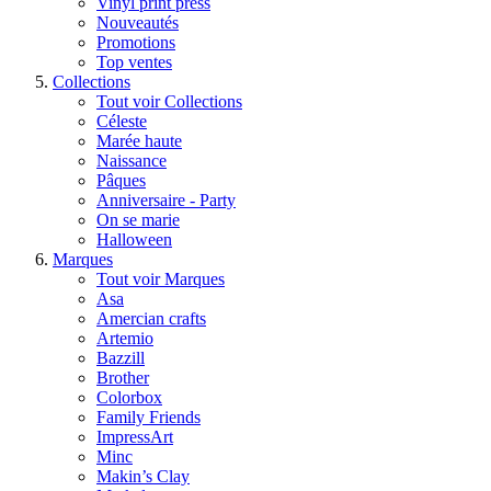
Vinyl print press
Nouveautés
Promotions
Top ventes
Collections
Tout voir Collections
Céleste
Marée haute
Naissance
Pâques
Anniversaire - Party
On se marie
Halloween
Marques
Tout voir Marques
Asa
Amercian crafts
Artemio
Bazzill
Brother
Colorbox
Family Friends
ImpressArt
Minc
Makin’s Clay