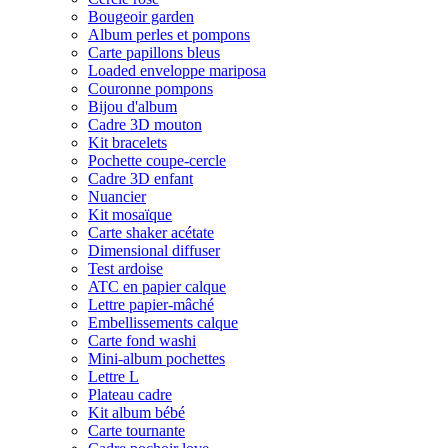
Bougeoir garden
Album perles et pompons
Carte papillons bleus
Loaded enveloppe mariposa
Couronne pompons
Bijou d'album
Cadre 3D mouton
Kit bracelets
Pochette coupe-cercle
Cadre 3D enfant
Nuancier
Kit mosaïque
Carte shaker acétate
Dimensional diffuser
Test ardoise
ATC en papier calque
Lettre papier-mâché
Embellissements calque
Carte fond washi
Mini-album pochettes
Lettre L
Plateau cadre
Kit album bébé
Carte tournante