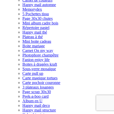
Carnet de couleurs
Happy mail automne
Memorydex
5 Pochettes tissu
Page 30x30 chutes
Mini album cadre bois
Répertoire pastel
Happy mail thé
Plateau à thé
Mini boite cadeau
Boite mariage
Carnet On my way
Photophore champêtre
Fanion enjoy life
Boites à dragées kraft
Sous-verre mosaïque
Carte pull up
Carte magique tortues
Carte pochoir couronne
3 plateaux losanges
Page scrap 30x30
Peek-a-boo card
Album en U
Happy mail deco
Happy mail structure