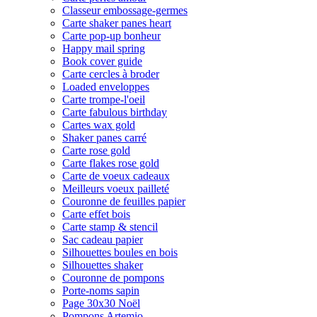
Classeur embossage-germes
Carte shaker panes heart
Carte pop-up bonheur
Happy mail spring
Book cover guide
Carte cercles à broder
Loaded enveloppes
Carte trompe-l'oeil
Carte fabulous birthday
Cartes wax gold
Shaker panes carré
Carte rose gold
Carte flakes rose gold
Carte de voeux cadeaux
Meilleurs voeux pailleté
Couronne de feuilles papier
Carte effet bois
Carte stamp & stencil
Sac cadeau papier
Silhouettes boules en bois
Silhouettes shaker
Couronne de pompons
Porte-noms sapin
Page 30x30 Noël
Pompons Artemio