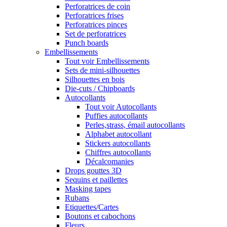
Perforatrices de coin
Perforatrices frises
Perforatrices pinces
Set de perforatrices
Punch boards
Embellissements
Tout voir Embellissements
Sets de mini-silhouettes
Silhouettes en bois
Die-cuts / Chipboards
Autocollants
Tout voir Autocollants
Puffies autocollants
Perles,strass, émail autocollants
Alphabet autocollant
Stickers autocollants
Chiffres autocollants
Décalcomanies
Drops gouttes 3D
Sequins et paillettes
Masking tapes
Rubans
Etiquettes/Cartes
Boutons et cabochons
Fleurs