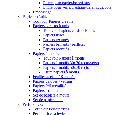
Encre pour papier/bois/tissus
Encre pour verre/plastique/céramique/bois
Embossage
Papiers créatifs
Tout voir Papiers créatifs
Papiers cardstock unis
Tout voir Papiers cardstock unis
Papiers lisses
Papiers texturés
Papiers brillants / pailletés
Papiers recyclés
Papiers à motifs
Tout voir Papiers à motifs
Papiers à motifs 30x30 recto/verso
Papiers à motifs 50x70 recto
Autre papiers à motifs
Feuilles acétate / Rhodoïd
Papiers calques / vellum
Papiers foil métallisé
Papiers matières
Set de papiers à motifs
Set de papiers unis
Perforatrices
Tout voir Perforatrices
Perforatrices à levier