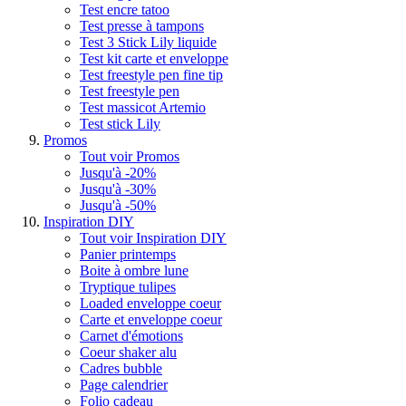
Test encre tatoo
Test presse à tampons
Test 3 Stick Lily liquide
Test kit carte et enveloppe
Test freestyle pen fine tip
Test freestyle pen
Test massicot Artemio
Test stick Lily
Promos
Tout voir Promos
Jusqu'à -20%
Jusqu'à -30%
Jusqu'à -50%
Inspiration DIY
Tout voir Inspiration DIY
Panier printemps
Boite à ombre lune
Tryptique tulipes
Loaded enveloppe coeur
Carte et enveloppe coeur
Carnet d'émotions
Coeur shaker alu
Cadres bubble
Page calendrier
Folio cadeau