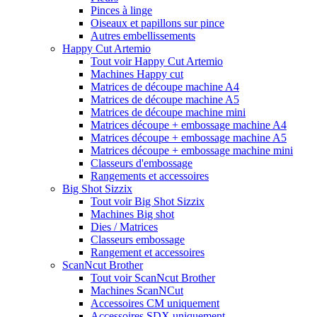
Pinces à linge
Oiseaux et papillons sur pince
Autres embellissements
Happy Cut Artemio
Tout voir Happy Cut Artemio
Machines Happy cut
Matrices de découpe machine A4
Matrices de découpe machine A5
Matrices de découpe machine mini
Matrices découpe + embossage machine A4
Matrices découpe + embossage machine A5
Matrices découpe + embossage machine mini
Classeurs d'embossage
Rangements et accessoires
Big Shot Sizzix
Tout voir Big Shot Sizzix
Machines Big shot
Dies / Matrices
Classeurs embossage
Rangement et accessoires
ScanNcut Brother
Tout voir ScanNcut Brother
Machines ScanNCut
Accessoires CM uniquement
Accessoires SDX uniquement