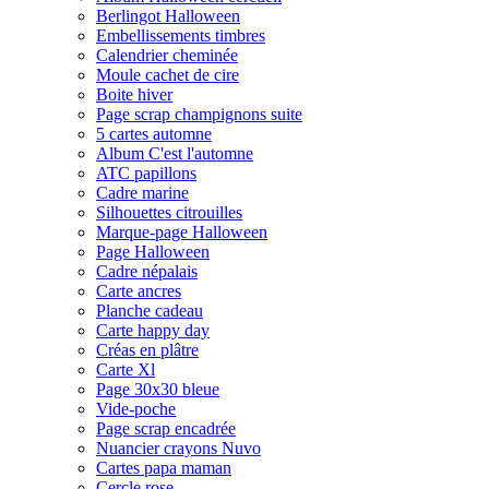
Berlingot Halloween
Embellissements timbres
Calendrier cheminée
Moule cachet de cire
Boite hiver
Page scrap champignons suite
5 cartes automne
Album C'est l'automne
ATC papillons
Cadre marine
Silhouettes citrouilles
Marque-page Halloween
Page Halloween
Cadre népalais
Carte ancres
Planche cadeau
Carte happy day
Créas en plâtre
Carte Xl
Page 30x30 bleue
Vide-poche
Page scrap encadrée
Nuancier crayons Nuvo
Cartes papa maman
Cercle rose