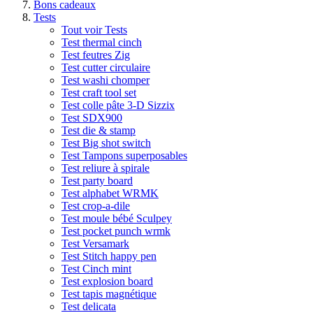
Bons cadeaux
Tests
Tout voir Tests
Test thermal cinch
Test feutres Zig
Test cutter circulaire
Test washi chomper
Test craft tool set
Test colle pâte 3-D Sizzix
Test SDX900
Test die & stamp
Test Big shot switch
Test Tampons superposables
Test reliure à spirale
Test party board
Test alphabet WRMK
Test crop-a-dile
Test moule bébé Sculpey
Test pocket punch wrmk
Test Versamark
Test Stitch happy pen
Test Cinch mint
Test explosion board
Test tapis magnétique
Test delicata