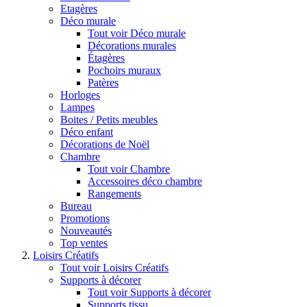
Etagères
Déco murale
Tout voir Déco murale
Décorations murales
Étagères
Pochoirs muraux
Patères
Horloges
Lampes
Boites / Petits meubles
Déco enfant
Décorations de Noël
Chambre
Tout voir Chambre
Accessoires déco chambre
Rangements
Bureau
Promotions
Nouveautés
Top ventes
Loisirs Créatifs
Tout voir Loisirs Créatifs
Supports à décorer
Tout voir Supports à décorer
Supports tissu