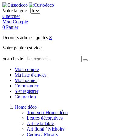
Votre langue :
Chercher
Mon Compte
0
Panier
Derniers articles ajoutés
×
Votre panier est vide.
Search site:
Mon compte
Ma liste d'envies
Mon panier
Commander
S'enregistrer
Connexion
Home déco
Tout voir Home déco
Lettres décoratives
Art de la table
Art floral / Nichoirs
Cadres / Miroirs