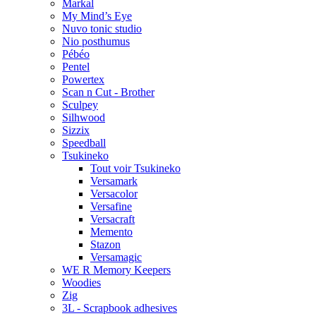
Markal
My Mind’s Eye
Nuvo tonic studio
Nio posthumus
Pébéo
Pentel
Powertex
Scan n Cut - Brother
Sculpey
Silhwood
Sizzix
Speedball
Tsukineko
Tout voir Tsukineko
Versamark
Versacolor
Versafine
Versacraft
Memento
Stazon
Versamagic
WE R Memory Keepers
Woodies
Zig
3L - Scrapbook adhesives