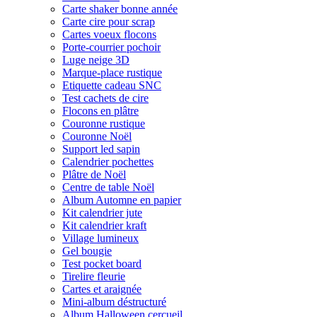
Carte shaker bonne année
Carte cire pour scrap
Cartes voeux flocons
Porte-courrier pochoir
Luge neige 3D
Marque-place rustique
Etiquette cadeau SNC
Test cachets de cire
Flocons en plâtre
Couronne rustique
Couronne Noël
Support led sapin
Calendrier pochettes
Plâtre de Noël
Centre de table Noël
Album Automne en papier
Kit calendrier jute
Kit calendrier kraft
Village lumineux
Gel bougie
Test pocket board
Tirelire fleurie
Cartes et araignée
Mini-album déstructuré
Album Halloween cercueil