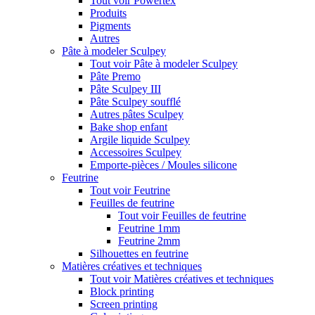
Tout voir Powertex
Produits
Pigments
Autres
Pâte à modeler Sculpey
Tout voir Pâte à modeler Sculpey
Pâte Premo
Pâte Sculpey III
Pâte Sculpey soufflé
Autres pâtes Sculpey
Bake shop enfant
Argile liquide Sculpey
Accessoires Sculpey
Emporte-pièces / Moules silicone
Feutrine
Tout voir Feutrine
Feuilles de feutrine
Tout voir Feuilles de feutrine
Feutrine 1mm
Feutrine 2mm
Silhouettes en feutrine
Matières créatives et techniques
Tout voir Matières créatives et techniques
Block printing
Screen printing