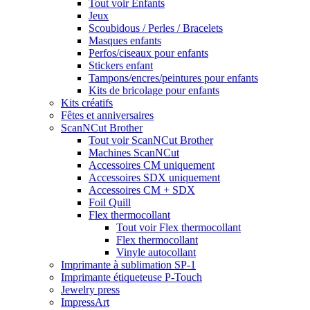
Tout voir Enfants
Jeux
Scoubidous / Perles / Bracelets
Masques enfants
Perfos/ciseaux pour enfants
Stickers enfant
Tampons/encres/peintures pour enfants
Kits de bricolage pour enfants
Kits créatifs
Fêtes et anniversaires
ScanNCut Brother
Tout voir ScanNCut Brother
Machines ScanNCut
Accessoires CM uniquement
Accessoires SDX uniquement
Accessoires CM + SDX
Foil Quill
Flex thermocollant
Tout voir Flex thermocollant
Flex thermocollant
Vinyle autocollant
Imprimante à sublimation SP-1
Imprimante étiqueteuse P-Touch
Jewelry press
ImpressArt