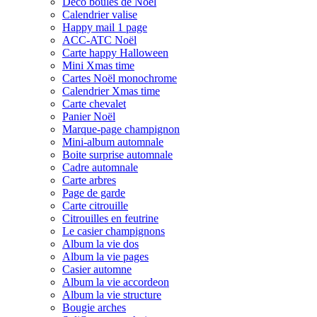
Déco boules de Noël
Calendrier valise
Happy mail 1 page
ACC-ATC Noël
Carte happy Halloween
Mini Xmas time
Cartes Noël monochrome
Calendrier Xmas time
Carte chevalet
Panier Noël
Marque-page champignon
Mini-album automnale
Boite surprise automnale
Cadre automnale
Carte arbres
Page de garde
Carte citrouille
Citrouilles en feutrine
Le casier champignons
Album la vie dos
Album la vie pages
Casier automne
Album la vie accordeon
Album la vie structure
Bougie arches