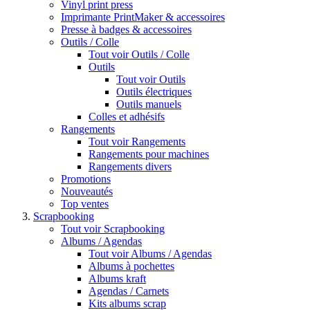
Vinyl print press
Imprimante PrintMaker & accessoires
Presse à badges & accessoires
Outils / Colle
Tout voir Outils / Colle
Outils
Tout voir Outils
Outils électriques
Outils manuels
Colles et adhésifs
Rangements
Tout voir Rangements
Rangements pour machines
Rangements divers
Promotions
Nouveautés
Top ventes
Scrapbooking
Tout voir Scrapbooking
Albums / Agendas
Tout voir Albums / Agendas
Albums à pochettes
Albums kraft
Agendas / Carnets
Kits albums scrap