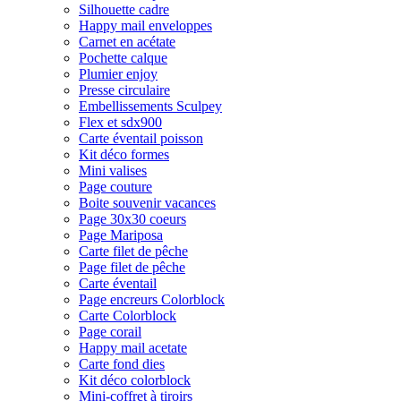
Silhouette cadre
Happy mail enveloppes
Carnet en acétate
Pochette calque
Plumier enjoy
Presse circulaire
Embellissements Sculpey
Flex et sdx900
Carte éventail poisson
Kit déco formes
Mini valises
Page couture
Boite souvenir vacances
Page 30x30 coeurs
Page Mariposa
Carte filet de pêche
Page filet de pêche
Carte éventail
Page encreurs Colorblock
Carte Colorblock
Page corail
Happy mail acetate
Carte fond dies
Kit déco colorblock
Mini-coffret à tiroirs