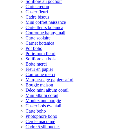
Soliflore au pochoir
Carte crépon
Casier fleuri
Cadre bisous
Mini coffret naissance
Carte fleurs botanica
Couronne happy mail
Carte scolaire
Carnet botanica
Pot-boho
Porte-nom fleuri
Soliflore en bois
Boite merci
Fleur en papier
Couronne merci
Marque-page papier safari
Bougie maison
Déco mini album corail
Mini-album corail
Moulez une bougie
Casier bois éventail
Carte boho
Photophore boho
Cercle macramé
Cadre 5 silhouettes