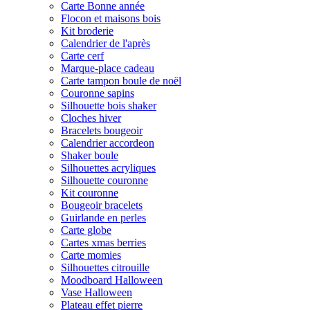
Carte Bonne année
Flocon et maisons bois
Kit broderie
Calendrier de l'après
Carte cerf
Marque-place cadeau
Carte tampon boule de noël
Couronne sapins
Silhouette bois shaker
Cloches hiver
Bracelets bougeoir
Calendrier accordeon
Shaker boule
Silhouettes acryliques
Silhouette couronne
Kit couronne
Bougeoir bracelets
Guirlande en perles
Carte globe
Cartes xmas berries
Carte momies
Silhouettes citrouille
Moodboard Halloween
Vase Halloween
Plateau effet pierre