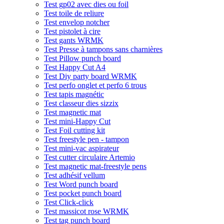
Test gp02 avec dies ou foil
Test toile de reliure
Test envelop notcher
Test pistolet à cire
Test gants WRMK
Test Presse à tampons sans charnières
Test Pillow punch board
Test Happy Cut A4
Test Diy party board WRMK
Test perfo onglet et perfo 6 trous
Test tapis magnétic
Test classeur dies sizzix
Test magnetic mat
Test mini-Happy Cut
Test Foil cutting kit
Test freestyle pen - tampon
Test mini-vac aspirateur
Test cutter circulaire Artemio
Test magnetic mat-freestyle pens
Test adhésif vellum
Test Word punch board
Test pocket punch board
Test Click-click
Test massicot rose WRMK
Test tag punch board