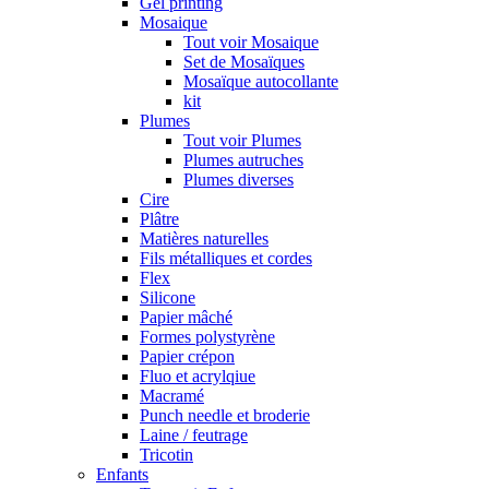
Gel printing
Mosaique
Tout voir Mosaique
Set de Mosaïques
Mosaïque autocollante
kit
Plumes
Tout voir Plumes
Plumes autruches
Plumes diverses
Cire
Plâtre
Matières naturelles
Fils métalliques et cordes
Flex
Silicone
Papier mâché
Formes polystyrène
Papier crépon
Fluo et acrylqiue
Macramé
Punch needle et broderie
Laine / feutrage
Tricotin
Enfants