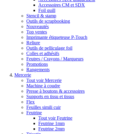
Accessoires CM et SDX
Foil quill
Stencil & stamp
Outils de scrapbooking
Nouveautés
Top ventes
Imprimante étiqueteuse P-Touch
Reliure
Outils de pelliculage foil
Colles et adhésifs
Feutres / Crayons / Marqueurs
Promotions
Rangements
Mercerie
Tout voir Mercerie
Machine à coudre
Presse à boutons & accessoires
Supports en tissu et tissus
Flex
Feuilles simili cuir
Feutrine
Tout voir Feutrine
Feutrine 1mm
Feutrine 2mm