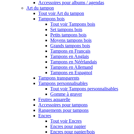
Accessoires pour albums / agendas
Art du tampon
Tout voir Art du tampon
Tampons bois
Tout voir Tampons bois
Set tampons bois
Petits tampons bois
Moyens tampons bois
Grands tampons bois
Tampons en Français
Tampons en Anglais
Tampons en Néérlandais
Tampons en Allemand
Tampons en Espagnol
Tampons transparents
Tampons personnalisables
Tout voir Tampons personnalisables
Gomme à graver
Feutres aquarelle
Accessoires pour tampons
Rangements pour tampons
Encres
Tout voir Encres
Encres pour papier
Encres pour papier/bois