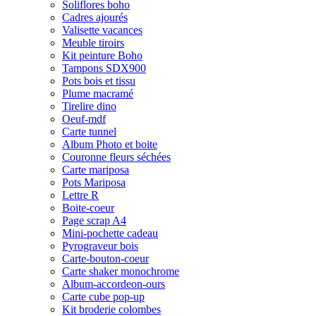
Soliflores boho
Cadres ajourés
Valisette vacances
Meuble tiroirs
Kit peinture Boho
Tampons SDX900
Pots bois et tissu
Plume macramé
Tirelire dino
Oeuf-mdf
Carte tunnel
Album Photo et boite
Couronne fleurs séchées
Carte mariposa
Pots Mariposa
Lettre R
Boite-coeur
Page scrap A4
Mini-pochette cadeau
Pyrograveur bois
Carte-bouton-coeur
Carte shaker monochrome
Album-accordeon-ours
Carte cube pop-up
Kit broderie colombes