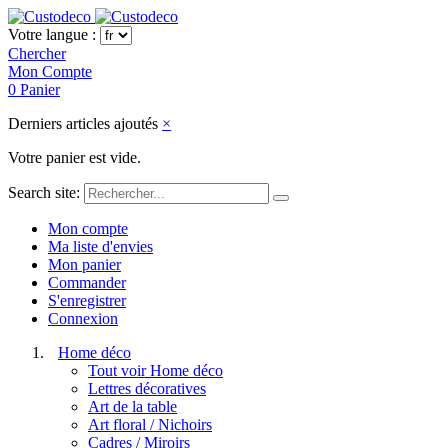
Votre langue :
Chercher
Mon Compte
0
Panier
Derniers articles ajoutés
×
Votre panier est vide.
Search site:
Mon compte
Ma liste d'envies
Mon panier
Commander
S'enregistrer
Connexion
Home déco
Tout voir Home déco
Lettres décoratives
Art de la table
Art floral / Nichoirs
Cadres / Miroirs