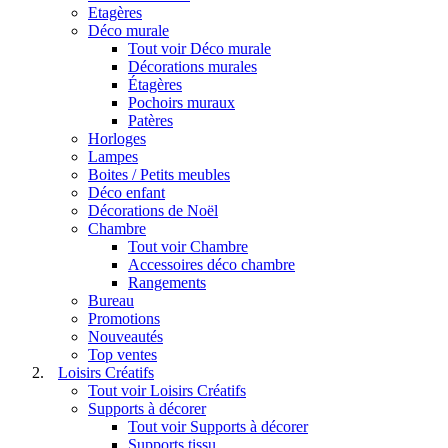
Etagères
Déco murale
Tout voir Déco murale
Décorations murales
Étagères
Pochoirs muraux
Patères
Horloges
Lampes
Boites / Petits meubles
Déco enfant
Décorations de Noël
Chambre
Tout voir Chambre
Accessoires déco chambre
Rangements
Bureau
Promotions
Nouveautés
Top ventes
Loisirs Créatifs
Tout voir Loisirs Créatifs
Supports à décorer
Tout voir Supports à décorer
Supports tissu