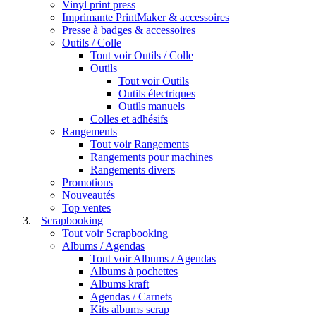
Vinyl print press
Imprimante PrintMaker & accessoires
Presse à badges & accessoires
Outils / Colle
Tout voir Outils / Colle
Outils
Tout voir Outils
Outils électriques
Outils manuels
Colles et adhésifs
Rangements
Tout voir Rangements
Rangements pour machines
Rangements divers
Promotions
Nouveautés
Top ventes
Scrapbooking
Tout voir Scrapbooking
Albums / Agendas
Tout voir Albums / Agendas
Albums à pochettes
Albums kraft
Agendas / Carnets
Kits albums scrap