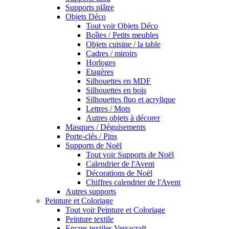
Supports plâtre
Objets Déco
Tout voir Objets Déco
Boîtes / Petits meubles
Objets cuisine / la table
Cadres / miroirs
Horloges
Etagères
Silhouettes en MDF
Silhouettes en bois
Silhouettes fluo et acrylique
Lettres / Mots
Autres objets à décorer
Masques / Déguisements
Porte-clés / Pins
Supports de Noël
Tout voir Supports de Noël
Calendrier de l'Avent
Décorations de Noël
Chiffres calendrier de l'Avent
Autres supports
Peinture et Coloriage
Tout voir Peinture et Coloriage
Peinture textile
Encres textiles Versacraft