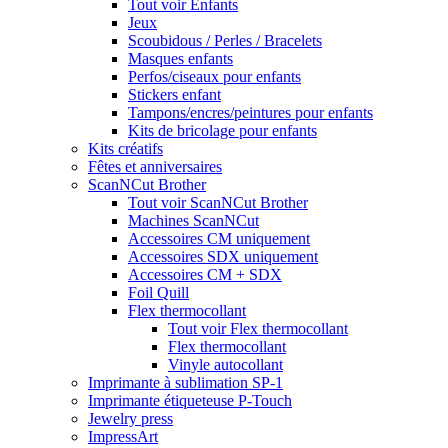
Tout voir Enfants
Jeux
Scoubidous / Perles / Bracelets
Masques enfants
Perfos/ciseaux pour enfants
Stickers enfant
Tampons/encres/peintures pour enfants
Kits de bricolage pour enfants
Kits créatifs
Fêtes et anniversaires
ScanNCut Brother
Tout voir ScanNCut Brother
Machines ScanNCut
Accessoires CM uniquement
Accessoires SDX uniquement
Accessoires CM + SDX
Foil Quill
Flex thermocollant
Tout voir Flex thermocollant
Flex thermocollant
Vinyle autocollant
Imprimante à sublimation SP-1
Imprimante étiqueteuse P-Touch
Jewelry press
ImpressArt