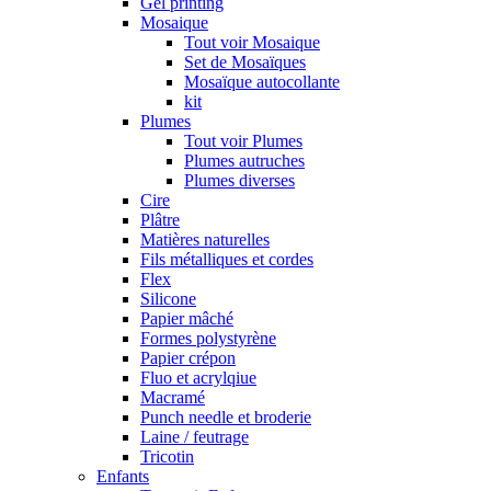
Gel printing
Mosaique
Tout voir Mosaique
Set de Mosaïques
Mosaïque autocollante
kit
Plumes
Tout voir Plumes
Plumes autruches
Plumes diverses
Cire
Plâtre
Matières naturelles
Fils métalliques et cordes
Flex
Silicone
Papier mâché
Formes polystyrène
Papier crépon
Fluo et acrylqiue
Macramé
Punch needle et broderie
Laine / feutrage
Tricotin
Enfants