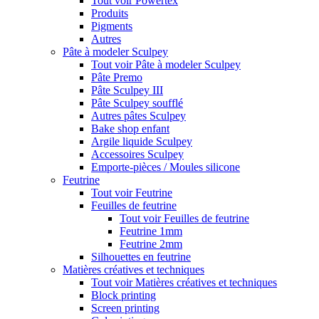
Tout voir Powertex
Produits
Pigments
Autres
Pâte à modeler Sculpey
Tout voir Pâte à modeler Sculpey
Pâte Premo
Pâte Sculpey III
Pâte Sculpey soufflé
Autres pâtes Sculpey
Bake shop enfant
Argile liquide Sculpey
Accessoires Sculpey
Emporte-pièces / Moules silicone
Feutrine
Tout voir Feutrine
Feuilles de feutrine
Tout voir Feuilles de feutrine
Feutrine 1mm
Feutrine 2mm
Silhouettes en feutrine
Matières créatives et techniques
Tout voir Matières créatives et techniques
Block printing
Screen printing