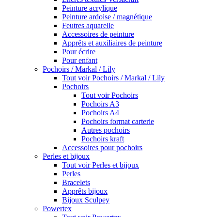
Peinture acrylique
Peinture ardoise / magnétique
Feutres aquarelle
Accessoires de peinture
Apprêts et auxiliaires de peinture
Pour écrire
Pour enfant
Pochoirs / Markal / Lily
Tout voir Pochoirs / Markal / Lily
Pochoirs
Tout voir Pochoirs
Pochoirs A3
Pochoirs A4
Pochoirs format carterie
Autres pochoirs
Pochoirs kraft
Accessoires pour pochoirs
Perles et bijoux
Tout voir Perles et bijoux
Perles
Bracelets
Apprêts bijoux
Bijoux Sculpey
Powertex