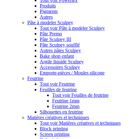
Tout voir Powertex
Produits
Pigments
Autres
Pâte à modeler Sculpey
Tout voir Pâte à modeler Sculpey
Pâte Premo
Pâte Sculpey III
Pâte Sculpey soufflé
Autres pâtes Sculpey
Bake shop enfant
Argile liquide Sculpey
Accessoires Sculpey
Emporte-pièces / Moules silicone
Feutrine
Tout voir Feutrine
Feuilles de feutrine
Tout voir Feuilles de feutrine
Feutrine 1mm
Feutrine 2mm
Silhouettes en feutrine
Matières créatives et techniques
Tout voir Matières créatives et techniques
Block printing
Screen printing