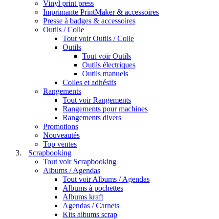
Vinyl print press
Imprimante PrintMaker & accessoires
Presse à badges & accessoires
Outils / Colle
Tout voir Outils / Colle
Outils
Tout voir Outils
Outils électriques
Outils manuels
Colles et adhésifs
Rangements
Tout voir Rangements
Rangements pour machines
Rangements divers
Promotions
Nouveautés
Top ventes
Scrapbooking
Tout voir Scrapbooking
Albums / Agendas
Tout voir Albums / Agendas
Albums à pochettes
Albums kraft
Agendas / Carnets
Kits albums scrap