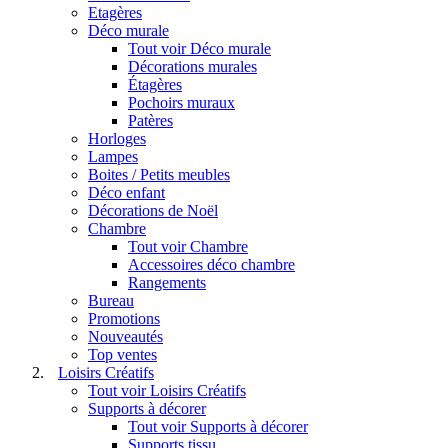
Etagères
Déco murale
Tout voir Déco murale
Décorations murales
Étagères
Pochoirs muraux
Patères
Horloges
Lampes
Boites / Petits meubles
Déco enfant
Décorations de Noël
Chambre
Tout voir Chambre
Accessoires déco chambre
Rangements
Bureau
Promotions
Nouveautés
Top ventes
Loisirs Créatifs
Tout voir Loisirs Créatifs
Supports à décorer
Tout voir Supports à décorer
Supports tissu