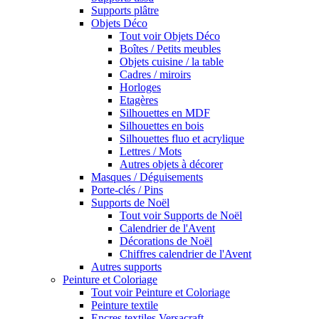
Supports plâtre
Objets Déco
Tout voir Objets Déco
Boîtes / Petits meubles
Objets cuisine / la table
Cadres / miroirs
Horloges
Etagères
Silhouettes en MDF
Silhouettes en bois
Silhouettes fluo et acrylique
Lettres / Mots
Autres objets à décorer
Masques / Déguisements
Porte-clés / Pins
Supports de Noël
Tout voir Supports de Noël
Calendrier de l'Avent
Décorations de Noël
Chiffres calendrier de l'Avent
Autres supports
Peinture et Coloriage
Tout voir Peinture et Coloriage
Peinture textile
Encres textiles Versacraft