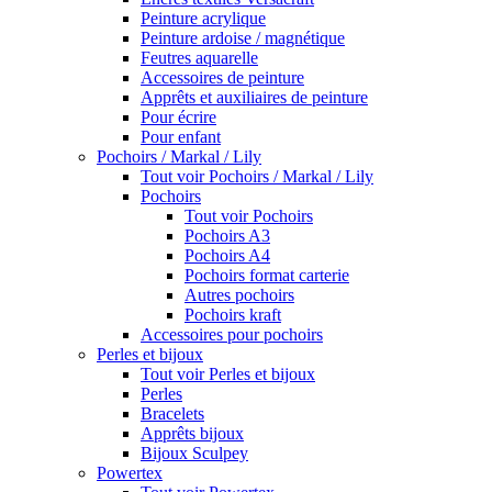
Peinture acrylique
Peinture ardoise / magnétique
Feutres aquarelle
Accessoires de peinture
Apprêts et auxiliaires de peinture
Pour écrire
Pour enfant
Pochoirs / Markal / Lily
Tout voir Pochoirs / Markal / Lily
Pochoirs
Tout voir Pochoirs
Pochoirs A3
Pochoirs A4
Pochoirs format carterie
Autres pochoirs
Pochoirs kraft
Accessoires pour pochoirs
Perles et bijoux
Tout voir Perles et bijoux
Perles
Bracelets
Apprêts bijoux
Bijoux Sculpey
Powertex