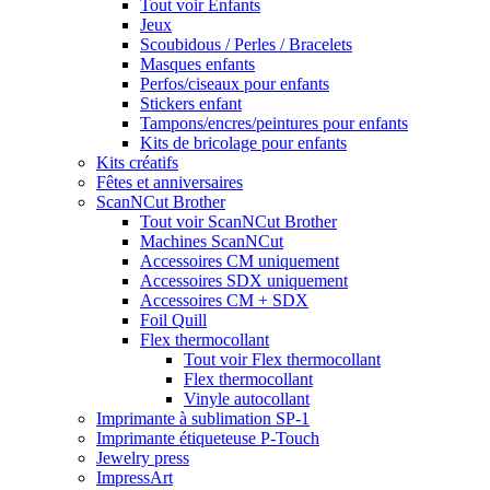
Tout voir Enfants
Jeux
Scoubidous / Perles / Bracelets
Masques enfants
Perfos/ciseaux pour enfants
Stickers enfant
Tampons/encres/peintures pour enfants
Kits de bricolage pour enfants
Kits créatifs
Fêtes et anniversaires
ScanNCut Brother
Tout voir ScanNCut Brother
Machines ScanNCut
Accessoires CM uniquement
Accessoires SDX uniquement
Accessoires CM + SDX
Foil Quill
Flex thermocollant
Tout voir Flex thermocollant
Flex thermocollant
Vinyle autocollant
Imprimante à sublimation SP-1
Imprimante étiqueteuse P-Touch
Jewelry press
ImpressArt