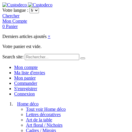
Votre langue :
Chercher
Mon Compte
0
Panier
Derniers articles ajoutés
×
Votre panier est vide.
Search site:
Mon compte
Ma liste d'envies
Mon panier
Commander
S'enregistrer
Connexion
Home déco
Tout voir Home déco
Lettres décoratives
Art de la table
Art floral / Nichoirs
Cadres / Miroirs