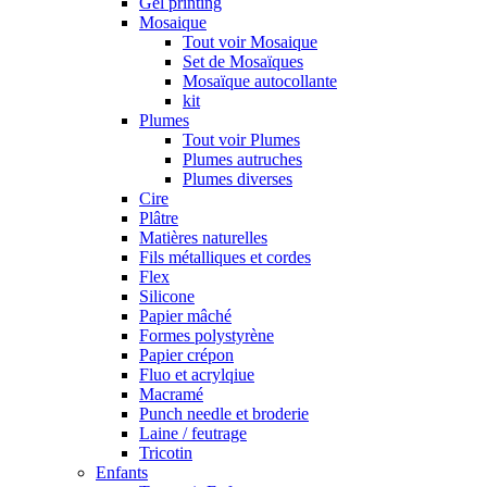
Gel printing
Mosaique
Tout voir Mosaique
Set de Mosaïques
Mosaïque autocollante
kit
Plumes
Tout voir Plumes
Plumes autruches
Plumes diverses
Cire
Plâtre
Matières naturelles
Fils métalliques et cordes
Flex
Silicone
Papier mâché
Formes polystyrène
Papier crépon
Fluo et acrylqiue
Macramé
Punch needle et broderie
Laine / feutrage
Tricotin
Enfants