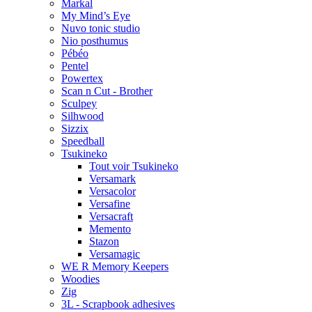
Markal
My Mind’s Eye
Nuvo tonic studio
Nio posthumus
Pébéo
Pentel
Powertex
Scan n Cut - Brother
Sculpey
Silhwood
Sizzix
Speedball
Tsukineko
Tout voir Tsukineko
Versamark
Versacolor
Versafine
Versacraft
Memento
Stazon
Versamagic
WE R Memory Keepers
Woodies
Zig
3L - Scrapbook adhesives