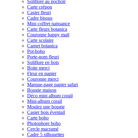
Soliflore au pochoir
Carte crépon
Casier fleuri
Cadre bisous
Mini coffret naissance
Carte fleurs botanica
Couronne happy mail
Carte scolaire
Carnet botanica
Pot-boho
Porte-nom fleuri
Soliflore en bois
Boite merci
Fleur en papier
Couronne merci
Marque-page papier safari
Bougie maison
Déco mini album corail
Mini-album corail
Moulez une bougie
Casier bois éventail
Carte boho
Photophore boho
Cercle macramé
Cadre 5 silhouettes