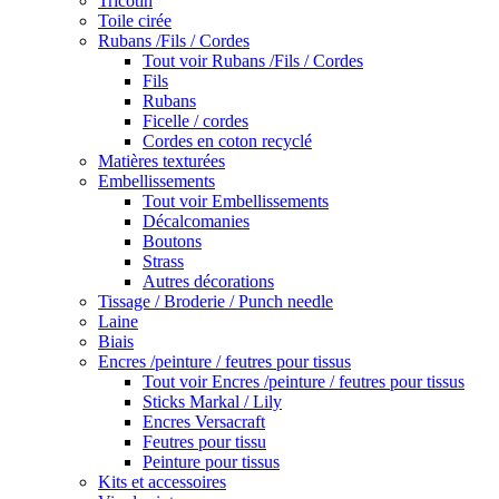
Tricotin
Toile cirée
Rubans /Fils / Cordes
Tout voir Rubans /Fils / Cordes
Fils
Rubans
Ficelle / cordes
Cordes en coton recyclé
Matières texturées
Embellissements
Tout voir Embellissements
Décalcomanies
Boutons
Strass
Autres décorations
Tissage / Broderie / Punch needle
Laine
Biais
Encres /peinture / feutres pour tissus
Tout voir Encres /peinture / feutres pour tissus
Sticks Markal / Lily
Encres Versacraft
Feutres pour tissu
Peinture pour tissus
Kits et accessoires