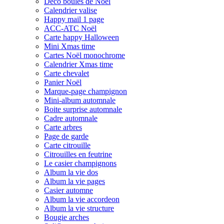
Déco boules de Noël
Calendrier valise
Happy mail 1 page
ACC-ATC Noël
Carte happy Halloween
Mini Xmas time
Cartes Noël monochrome
Calendrier Xmas time
Carte chevalet
Panier Noël
Marque-page champignon
Mini-album automnale
Boite surprise automnale
Cadre automnale
Carte arbres
Page de garde
Carte citrouille
Citrouilles en feutrine
Le casier champignons
Album la vie dos
Album la vie pages
Casier automne
Album la vie accordeon
Album la vie structure
Bougie arches