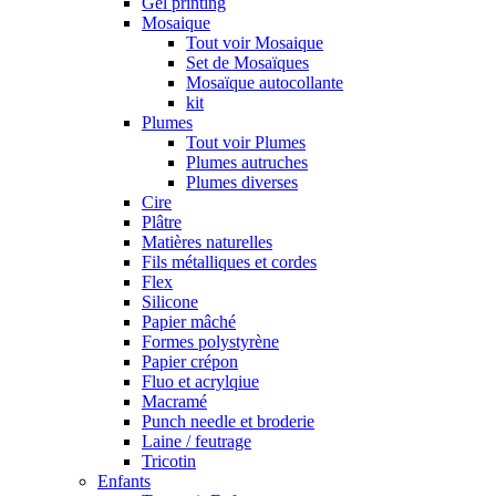
Gel printing
Mosaique
Tout voir Mosaique
Set de Mosaïques
Mosaïque autocollante
kit
Plumes
Tout voir Plumes
Plumes autruches
Plumes diverses
Cire
Plâtre
Matières naturelles
Fils métalliques et cordes
Flex
Silicone
Papier mâché
Formes polystyrène
Papier crépon
Fluo et acrylqiue
Macramé
Punch needle et broderie
Laine / feutrage
Tricotin
Enfants