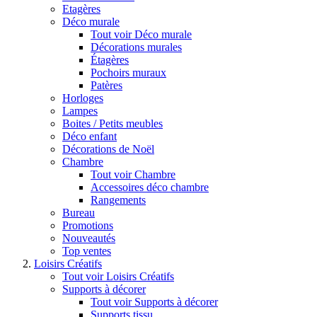
Etagères
Déco murale
Tout voir Déco murale
Décorations murales
Étagères
Pochoirs muraux
Patères
Horloges
Lampes
Boites / Petits meubles
Déco enfant
Décorations de Noël
Chambre
Tout voir Chambre
Accessoires déco chambre
Rangements
Bureau
Promotions
Nouveautés
Top ventes
Loisirs Créatifs
Tout voir Loisirs Créatifs
Supports à décorer
Tout voir Supports à décorer
Supports tissu