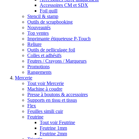
Accessoires CM et SDX
Foil quill
Stencil & stamp
Outils de scrapbooking
Nouveautés
Top ventes
Imprimante étiqueteuse P-Touch
Reliure
Outils de pelliculage foil
Colles et adhésifs
Feutres / Crayons / Marqueurs
Promotions
Rangements
Mercerie
Tout voir Mercerie
Machine à coudre
Presse à boutons & accessoires
Supports en tissu et tissus
Flex
Feuilles simili cuir
Feutrine
Tout voir Feutrine
Feutrine 1mm
Feutrine 2mm