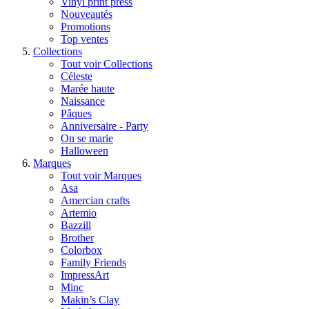
Vinyl print press
Nouveautés
Promotions
Top ventes
Collections
Tout voir Collections
Céleste
Marée haute
Naissance
Pâques
Anniversaire - Party
On se marie
Halloween
Marques
Tout voir Marques
Asa
Amercian crafts
Artemio
Bazzill
Brother
Colorbox
Family Friends
ImpressArt
Minc
Makin’s Clay