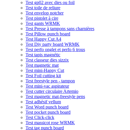
Test gp02 avec dies ou foil
Test toile de reliure
Test envelop notcher
Test pistolet à cire
Test gants WRMK
Test Presse à tampons sans charnières
Test Pillow punch board
Test Happy Cut A4
Test Diy party board WRMK
Test perfo onglet et perfo 6 trous
Test tapis magnétic
Test classeur dies sizzix
Test magnetic mat
Test mini-Happy Cut
Test Foil cutting kit
Test freestyle pen - tampon
Test mini-vac aspirateur
Test cutter circulaire Artemio
Test magnetic mat-freestyle pens
Test adhésif vellum
Test Word punch board
Test pocket punch board
Test Click-click
Test massicot rose WRMK
Test tag punch board