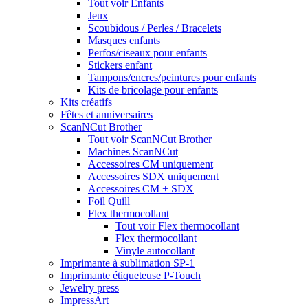
Tout voir Enfants
Jeux
Scoubidous / Perles / Bracelets
Masques enfants
Perfos/ciseaux pour enfants
Stickers enfant
Tampons/encres/peintures pour enfants
Kits de bricolage pour enfants
Kits créatifs
Fêtes et anniversaires
ScanNCut Brother
Tout voir ScanNCut Brother
Machines ScanNCut
Accessoires CM uniquement
Accessoires SDX uniquement
Accessoires CM + SDX
Foil Quill
Flex thermocollant
Tout voir Flex thermocollant
Flex thermocollant
Vinyle autocollant
Imprimante à sublimation SP-1
Imprimante étiqueteuse P-Touch
Jewelry press
ImpressArt