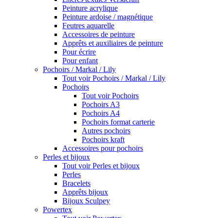
Peinture acrylique
Peinture ardoise / magnétique
Feutres aquarelle
Accessoires de peinture
Apprêts et auxiliaires de peinture
Pour écrire
Pour enfant
Pochoirs / Markal / Lily
Tout voir Pochoirs / Markal / Lily
Pochoirs
Tout voir Pochoirs
Pochoirs A3
Pochoirs A4
Pochoirs format carterie
Autres pochoirs
Pochoirs kraft
Accessoires pour pochoirs
Perles et bijoux
Tout voir Perles et bijoux
Perles
Bracelets
Apprêts bijoux
Bijoux Sculpey
Powertex