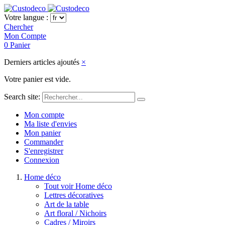
Votre langue :
Chercher
Mon Compte
0
Panier
Derniers articles ajoutés
×
Votre panier est vide.
Search site:
Mon compte
Ma liste d'envies
Mon panier
Commander
S'enregistrer
Connexion
Home déco
Tout voir Home déco
Lettres décoratives
Art de la table
Art floral / Nichoirs
Cadres / Miroirs