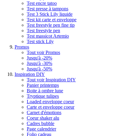
Test encre tatoo
Test presse à tampons
Test 3 Stick Lily liquide
Test kit carte et enveloppe
Test freestyle pen fine tip
Test freestyle pen
Test massicot Artemio
Test stick Lily
Promos
Tout voir Promos
Jusqu'à -20%
Jusqu'à -30%
Jusqu'à -50%
Inspiration DIY
Tout voir Inspiration DIY
Panier printemps
Boite à ombre lune
Tryptique tulipes
Loaded enveloppe coeur
Carte et enveloppe coeur
Carnet d'émotions
Coeur shaker alu
Cadres bubble
Page calendrier
Folio cadeau