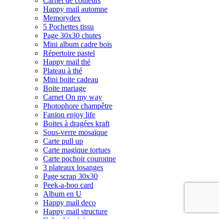
Carnet de couleurs
Happy mail automne
Memorydex
5 Pochettes tissu
Page 30x30 chutes
Mini album cadre bois
Répertoire pastel
Happy mail thé
Plateau à thé
Mini boite cadeau
Boite mariage
Carnet On my way
Photophore champêtre
Fanion enjoy life
Boites à dragées kraft
Sous-verre mosaïque
Carte pull up
Carte magique tortues
Carte pochoir couronne
3 plateaux losanges
Page scrap 30x30
Peek-a-boo card
Album en U
Happy mail deco
Happy mail structure