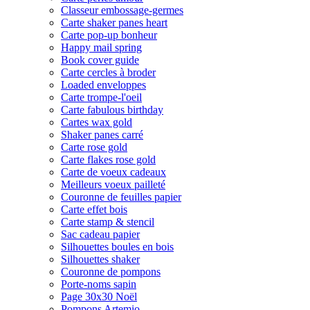
Classeur embossage-germes
Carte shaker panes heart
Carte pop-up bonheur
Happy mail spring
Book cover guide
Carte cercles à broder
Loaded enveloppes
Carte trompe-l'oeil
Carte fabulous birthday
Cartes wax gold
Shaker panes carré
Carte rose gold
Carte flakes rose gold
Carte de voeux cadeaux
Meilleurs voeux pailleté
Couronne de feuilles papier
Carte effet bois
Carte stamp & stencil
Sac cadeau papier
Silhouettes boules en bois
Silhouettes shaker
Couronne de pompons
Porte-noms sapin
Page 30x30 Noël
Pompons Artemio