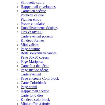
Silhouette cadre
Happy mail enveloppes
Carnet en acétate
Pochette calque
Plumier enjoy
Presse circulaire
Embellissements Sculpey
Flex et sdx900
Carte éventail poisson
Kit déco formes
Mini valises
Page couture
Boite souvenir vacances
Page 30x30 coeurs
Page Mariposa
Carte filet de pêche
Page filet de pêche
Carte éventail
Page encreurs Colorblock
Carte Colorblock
Page corail
Happy mail acetate
Carte fond dies
Kit déco colorblock
Mini-coffret à tiroirs