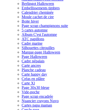
Berlingot Halloween
Embellissements timbres
Calendrier cheminée
Moule cachet de cire
Boite hiver
Page scrap champignons suite
5 cartes automne
Album C'est l'automne
ATC papillons
Cadre marine
Silhouettes citrouilles
Marque-page Halloween
Page Halloween
Cadre népalais
Carte ancres
Planche cadeau
Carte happy day
Créas en plâtre
Carte Xl
Page 30x30 bleue
Vide-poche
Page scrap encadrée
Nuancier crayons Nuvo
Cartes papa maman
Cercle rose