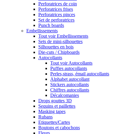
Perforatrices de coin
Perforatrices frises
Perforatrices pinces
Set de perforatrices
Punch boards
Embellissements
Tout voir Embellissements
Sets de mini-silhouettes
Silhouettes en bois
Die-cuts / Chipboards
Autocollants
Tout voir Autocollants
Puffies autocollants
Perles,strass, émail autocollants
Alphabet autocollant
Stickers autocollants
Chiffres autocollants
Décalcomanies
Drops gouttes 3D
Sequins et paillettes
Masking tapes
Rubans
Etiquettes/Cartes
Boutons et cabochons
Fleurs