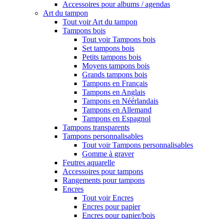
Accessoires pour albums / agendas
Art du tampon
Tout voir Art du tampon
Tampons bois
Tout voir Tampons bois
Set tampons bois
Petits tampons bois
Moyens tampons bois
Grands tampons bois
Tampons en Français
Tampons en Anglais
Tampons en Néérlandais
Tampons en Allemand
Tampons en Espagnol
Tampons transparents
Tampons personnalisables
Tout voir Tampons personnalisables
Gomme à graver
Feutres aquarelle
Accessoires pour tampons
Rangements pour tampons
Encres
Tout voir Encres
Encres pour papier
Encres pour papier/bois