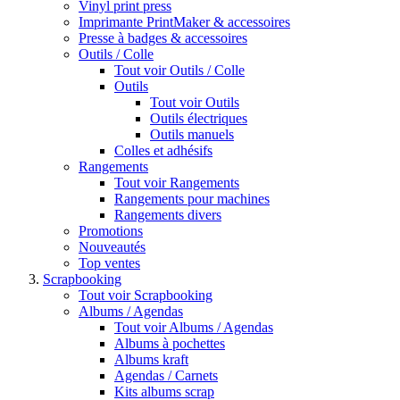
Vinyl print press
Imprimante PrintMaker & accessoires
Presse à badges & accessoires
Outils / Colle
Tout voir Outils / Colle
Outils
Tout voir Outils
Outils électriques
Outils manuels
Colles et adhésifs
Rangements
Tout voir Rangements
Rangements pour machines
Rangements divers
Promotions
Nouveautés
Top ventes
Scrapbooking
Tout voir Scrapbooking
Albums / Agendas
Tout voir Albums / Agendas
Albums à pochettes
Albums kraft
Agendas / Carnets
Kits albums scrap