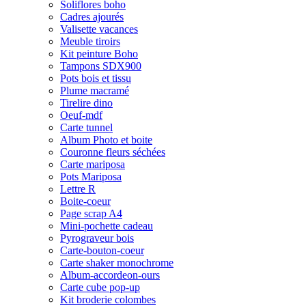
Soliflores boho
Cadres ajourés
Valisette vacances
Meuble tiroirs
Kit peinture Boho
Tampons SDX900
Pots bois et tissu
Plume macramé
Tirelire dino
Oeuf-mdf
Carte tunnel
Album Photo et boite
Couronne fleurs séchées
Carte mariposa
Pots Mariposa
Lettre R
Boite-coeur
Page scrap A4
Mini-pochette cadeau
Pyrograveur bois
Carte-bouton-coeur
Carte shaker monochrome
Album-accordeon-ours
Carte cube pop-up
Kit broderie colombes