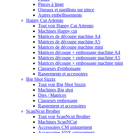
Pinces à linge
Oiseaux et papillons sur pince
Autres embellissements
Happy Cut Artemio
Tout voir Happy Cut Artemio
Machines Happy cut
Matrices de découpe machine A4
Matrices de découpe machine A5
Matrices de découpe machine mini
Matrices découpe + embossage machine A4
Matrices découpe + embossage machine A5
Matrices découpe + embossage machine mini
Classeurs d'embossage
Rangements et accessoires
Big Shot Sizzix
Tout voir Big Shot Sizzix
Machines Big shot
Dies / Matrices
Classeurs embossage
Rangement et accessoires
ScanNcut Brother
Tout voir ScanNcut Brother
Machines ScanNCut
Accessoires CM uniquement
Accessoires SDX uniquement