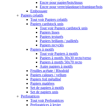
Encre pour papier/bois/tissus
Encre pour verre/plastique/céramique/bois
Embossage
Papiers créatifs
Tout voir Papiers créatifs
Papiers cardstock unis
Tout voir Papiers cardstock unis
Papiers lisses
Papiers texturés
Papiers brillants / pailletés
Papiers recyclés
Papiers à motifs
Tout voir Papiers à motifs
Papiers à motifs 30x30 recto/verso
Papiers à motifs 50x70 recto
Autre papiers à motifs
Feuilles acétate / Rhodoïd
Papiers calques / vellum
Papiers foil métallisé
Papiers matières
Set de papiers à motifs
Set de papiers unis
Perforatrices
Tout voir Perforatrices
Perforatrices à levier