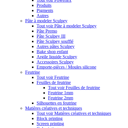
Tout voir Powertex
Produits
Pigments
Autres
Pâte à modeler Sculpey
Tout voir Pâte à modeler Sculpey
Pâte Premo
Pâte Sculpey III
Pâte Sculpey soufflé
Autres pâtes Sculpey
Bake shop enfant
Argile liquide Sculpey
Accessoires Sculpey
Emporte-pièces / Moules silicone
Feutrine
Tout voir Feutrine
Feuilles de feutrine
Tout voir Feuilles de feutrine
Feutrine 1mm
Feutrine 2mm
Silhouettes en feutrine
Matières créatives et techniques
Tout voir Matières créatives et techniques
Block printing
Screen printing