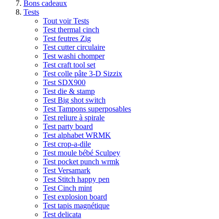
Bons cadeaux
Tests
Tout voir Tests
Test thermal cinch
Test feutres Zig
Test cutter circulaire
Test washi chomper
Test craft tool set
Test colle pâte 3-D Sizzix
Test SDX900
Test die & stamp
Test Big shot switch
Test Tampons superposables
Test reliure à spirale
Test party board
Test alphabet WRMK
Test crop-a-dile
Test moule bébé Sculpey
Test pocket punch wrmk
Test Versamark
Test Stitch happy pen
Test Cinch mint
Test explosion board
Test tapis magnétique
Test delicata