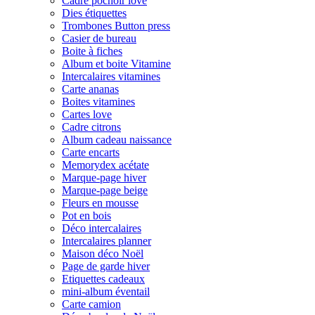
Cadre pochoir love
Dies étiquettes
Trombones Button press
Casier de bureau
Boite à fiches
Album et boite Vitamine
Intercalaires vitamines
Carte ananas
Boites vitamines
Cartes love
Cadre citrons
Album cadeau naissance
Carte encarts
Memorydex acétate
Marque-page hiver
Marque-page beige
Fleurs en mousse
Pot en bois
Déco intercalaires
Intercalaires planner
Maison déco Noël
Page de garde hiver
Etiquettes cadeaux
mini-album éventail
Carte camion