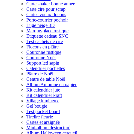
Carte shaker bonne année
Carte cire pour scrap
Cartes voeux flocons
Porte-courrier pochoir
Luge neige 3D
Marque-place rustique
Etiquette cadeau SNC
Test cachets de cire
Flocons en plâtre
Couronne rustique
Couronne Noël
Support led sapin
Calendrier pochettes
Plâtre de Noël
Centre de table Noël
Album Automne en papier
Kit calendrier jute
Kit calendrier kraft
Village lumineux
Gel bougie
Test pocket board
Tirelire fleurie
Cartes et araignée
Mini-album déstructuré
Album Halloween cercueil