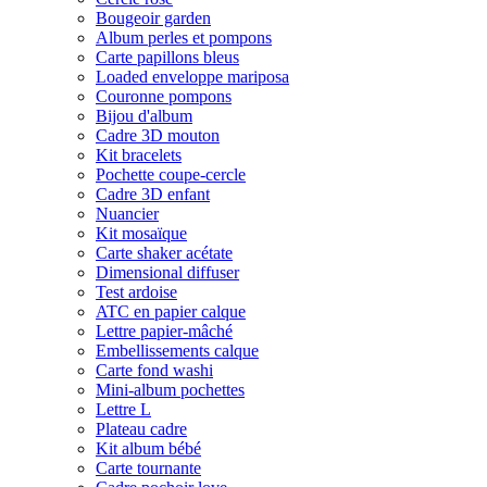
Bougeoir garden
Album perles et pompons
Carte papillons bleus
Loaded enveloppe mariposa
Couronne pompons
Bijou d'album
Cadre 3D mouton
Kit bracelets
Pochette coupe-cercle
Cadre 3D enfant
Nuancier
Kit mosaïque
Carte shaker acétate
Dimensional diffuser
Test ardoise
ATC en papier calque
Lettre papier-mâché
Embellissements calque
Carte fond washi
Mini-album pochettes
Lettre L
Plateau cadre
Kit album bébé
Carte tournante