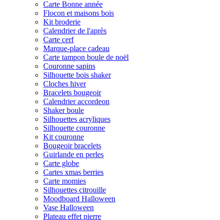
Carte Bonne année
Flocon et maisons bois
Kit broderie
Calendrier de l'après
Carte cerf
Marque-place cadeau
Carte tampon boule de noël
Couronne sapins
Silhouette bois shaker
Cloches hiver
Bracelets bougeoir
Calendrier accordeon
Shaker boule
Silhouettes acryliques
Silhouette couronne
Kit couronne
Bougeoir bracelets
Guirlande en perles
Carte globe
Cartes xmas berries
Carte momies
Silhouettes citrouille
Moodboard Halloween
Vase Halloween
Plateau effet pierre