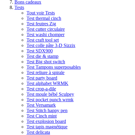
Bons cadeaux
Tests
Tout voir Tests
Test thermal cinch
Test feutres Zig
Test cutter circulaire
Test washi chomper
Test craft tool set
Test colle pâte 3-D Sizzix
Test SDX900
Test die & stamp
Test Big shot switch
Test Tampons superposables
Test reliure à spirale
Test party board
Test alphabet WRMK
Test crop-a-dile
Test moule bébé Sculpey
Test pocket punch wrmk
Test Versamark
Test Stitch happy pen
Test Cinch mint
Test explosion board
Test tapis magnétique
Test delicata