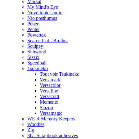
Markal
My Mind’s Eye
Nuvo tonic studio
Nio posthumus
Pébéo
Pentel
Powertex
Scan n Cut - Brother
Sculpey
Silhwood
Sizzix
Speedball
Tsukineko
Tout voir Tsukineko
Versamark
Versacolor
Versafine
Versacraft
Memento
Stazon
Versamagic
WE R Memory Keepers
Woodies
Zig
3L - Scrapbook adhesives