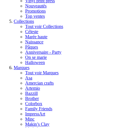
Vinyl print press
Nouveautés
Promotions
Top ventes
Collections
Tout voir Collections
Céleste
Marée haute
Naissance
Pâques
Anniversaire - Party
On se marie
Halloween
Marques
Tout voir Marques
Asa
Amercian crafts
Artemio
Bazzill
Brother
Colorbox
Family Friends
ImpressArt
Minc
Makin’s Clay