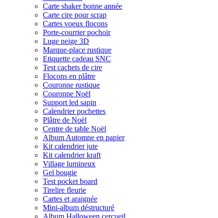
Carte shaker bonne année
Carte cire pour scrap
Cartes voeux flocons
Porte-courrier pochoir
Luge neige 3D
Marque-place rustique
Etiquette cadeau SNC
Test cachets de cire
Flocons en plâtre
Couronne rustique
Couronne Noël
Support led sapin
Calendrier pochettes
Plâtre de Noël
Centre de table Noël
Album Automne en papier
Kit calendrier jute
Kit calendrier kraft
Village lumineux
Gel bougie
Test pocket board
Tirelire fleurie
Cartes et araignée
Mini-album déstructuré
Album Halloween cercueil