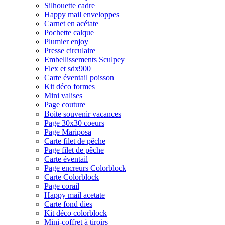
Silhouette cadre
Happy mail enveloppes
Carnet en acétate
Pochette calque
Plumier enjoy
Presse circulaire
Embellissements Sculpey
Flex et sdx900
Carte éventail poisson
Kit déco formes
Mini valises
Page couture
Boite souvenir vacances
Page 30x30 coeurs
Page Mariposa
Carte filet de pêche
Page filet de pêche
Carte éventail
Page encreurs Colorblock
Carte Colorblock
Page corail
Happy mail acetate
Carte fond dies
Kit déco colorblock
Mini-coffret à tiroirs