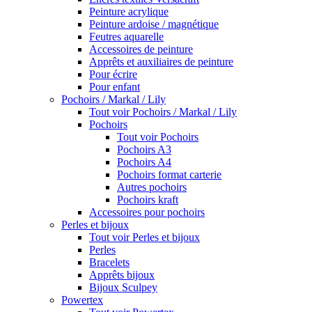
Peinture acrylique
Peinture ardoise / magnétique
Feutres aquarelle
Accessoires de peinture
Apprêts et auxiliaires de peinture
Pour écrire
Pour enfant
Pochoirs / Markal / Lily
Tout voir Pochoirs / Markal / Lily
Pochoirs
Tout voir Pochoirs
Pochoirs A3
Pochoirs A4
Pochoirs format carterie
Autres pochoirs
Pochoirs kraft
Accessoires pour pochoirs
Perles et bijoux
Tout voir Perles et bijoux
Perles
Bracelets
Apprêts bijoux
Bijoux Sculpey
Powertex