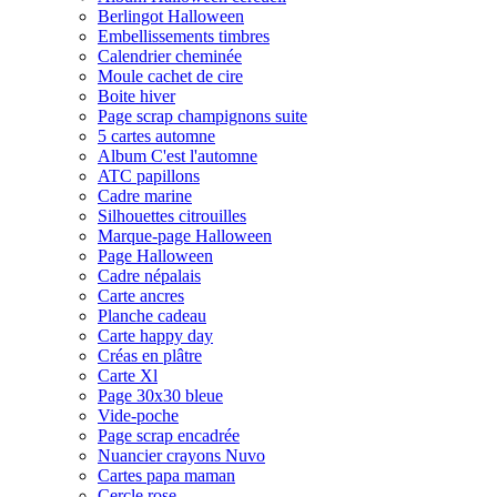
Berlingot Halloween
Embellissements timbres
Calendrier cheminée
Moule cachet de cire
Boite hiver
Page scrap champignons suite
5 cartes automne
Album C'est l'automne
ATC papillons
Cadre marine
Silhouettes citrouilles
Marque-page Halloween
Page Halloween
Cadre népalais
Carte ancres
Planche cadeau
Carte happy day
Créas en plâtre
Carte Xl
Page 30x30 bleue
Vide-poche
Page scrap encadrée
Nuancier crayons Nuvo
Cartes papa maman
Cercle rose