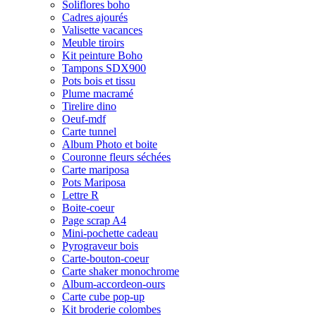
Soliflores boho
Cadres ajourés
Valisette vacances
Meuble tiroirs
Kit peinture Boho
Tampons SDX900
Pots bois et tissu
Plume macramé
Tirelire dino
Oeuf-mdf
Carte tunnel
Album Photo et boite
Couronne fleurs séchées
Carte mariposa
Pots Mariposa
Lettre R
Boite-coeur
Page scrap A4
Mini-pochette cadeau
Pyrograveur bois
Carte-bouton-coeur
Carte shaker monochrome
Album-accordeon-ours
Carte cube pop-up
Kit broderie colombes