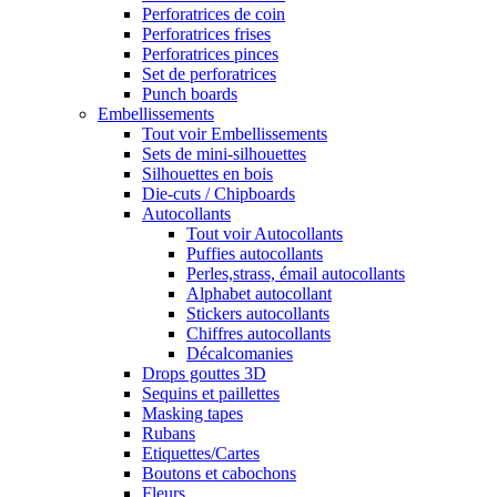
Perforatrices de coin
Perforatrices frises
Perforatrices pinces
Set de perforatrices
Punch boards
Embellissements
Tout voir Embellissements
Sets de mini-silhouettes
Silhouettes en bois
Die-cuts / Chipboards
Autocollants
Tout voir Autocollants
Puffies autocollants
Perles,strass, émail autocollants
Alphabet autocollant
Stickers autocollants
Chiffres autocollants
Décalcomanies
Drops gouttes 3D
Sequins et paillettes
Masking tapes
Rubans
Etiquettes/Cartes
Boutons et cabochons
Fleurs