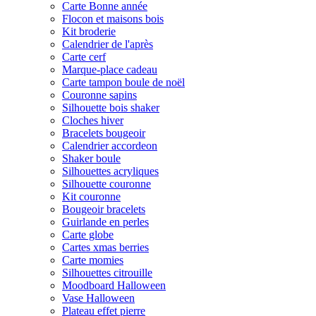
Carte Bonne année
Flocon et maisons bois
Kit broderie
Calendrier de l'après
Carte cerf
Marque-place cadeau
Carte tampon boule de noël
Couronne sapins
Silhouette bois shaker
Cloches hiver
Bracelets bougeoir
Calendrier accordeon
Shaker boule
Silhouettes acryliques
Silhouette couronne
Kit couronne
Bougeoir bracelets
Guirlande en perles
Carte globe
Cartes xmas berries
Carte momies
Silhouettes citrouille
Moodboard Halloween
Vase Halloween
Plateau effet pierre