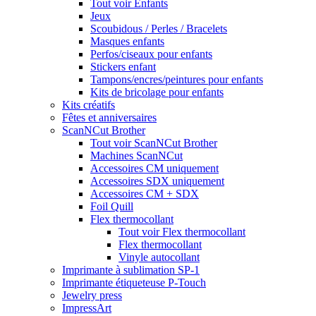
Tout voir Enfants
Jeux
Scoubidous / Perles / Bracelets
Masques enfants
Perfos/ciseaux pour enfants
Stickers enfant
Tampons/encres/peintures pour enfants
Kits de bricolage pour enfants
Kits créatifs
Fêtes et anniversaires
ScanNCut Brother
Tout voir ScanNCut Brother
Machines ScanNCut
Accessoires CM uniquement
Accessoires SDX uniquement
Accessoires CM + SDX
Foil Quill
Flex thermocollant
Tout voir Flex thermocollant
Flex thermocollant
Vinyle autocollant
Imprimante à sublimation SP-1
Imprimante étiqueteuse P-Touch
Jewelry press
ImpressArt