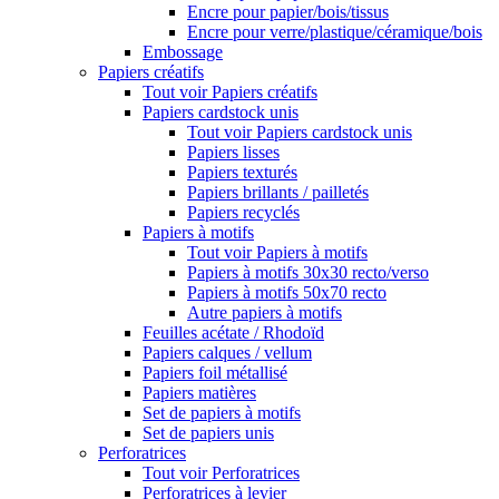
Encre pour papier/bois/tissus
Encre pour verre/plastique/céramique/bois
Embossage
Papiers créatifs
Tout voir Papiers créatifs
Papiers cardstock unis
Tout voir Papiers cardstock unis
Papiers lisses
Papiers texturés
Papiers brillants / pailletés
Papiers recyclés
Papiers à motifs
Tout voir Papiers à motifs
Papiers à motifs 30x30 recto/verso
Papiers à motifs 50x70 recto
Autre papiers à motifs
Feuilles acétate / Rhodoïd
Papiers calques / vellum
Papiers foil métallisé
Papiers matières
Set de papiers à motifs
Set de papiers unis
Perforatrices
Tout voir Perforatrices
Perforatrices à levier