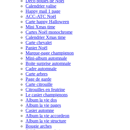
Déco boules de Noël
Calendrier valise
Happy mail 1 page
ACC-ATC Noël
Carte happy Halloween
Mini Xmas time
Cartes Noël monochrome
Calendrier Xmas time
Carte chevalet
Panier Noël
Marque-page champignon
Mini-album automnale
Boite surprise automnale
Cadre automnale
Carte arbres
Page de garde
Carte citrouille
Citrouilles en feutrine
Le casier champignons
Album la vie dos
Album la vie pages
Casier automne
Album la vie accordeon
Album la vie structure
Bougie arches