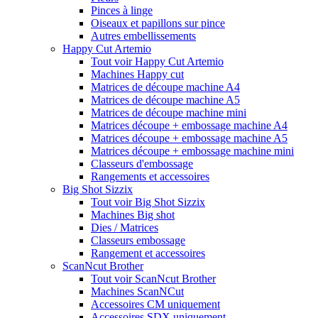
Pinces à linge
Oiseaux et papillons sur pince
Autres embellissements
Happy Cut Artemio
Tout voir Happy Cut Artemio
Machines Happy cut
Matrices de découpe machine A4
Matrices de découpe machine A5
Matrices de découpe machine mini
Matrices découpe + embossage machine A4
Matrices découpe + embossage machine A5
Matrices découpe + embossage machine mini
Classeurs d'embossage
Rangements et accessoires
Big Shot Sizzix
Tout voir Big Shot Sizzix
Machines Big shot
Dies / Matrices
Classeurs embossage
Rangement et accessoires
ScanNcut Brother
Tout voir ScanNcut Brother
Machines ScanNCut
Accessoires CM uniquement
Accessoires SDX uniquement