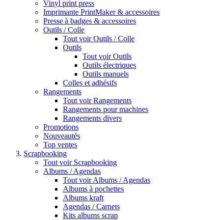
Vinyl print press
Imprimante PrintMaker & accessoires
Presse à badges & accessoires
Outils / Colle
Tout voir Outils / Colle
Outils
Tout voir Outils
Outils électriques
Outils manuels
Colles et adhésifs
Rangements
Tout voir Rangements
Rangements pour machines
Rangements divers
Promotions
Nouveautés
Top ventes
Scrapbooking
Tout voir Scrapbooking
Albums / Agendas
Tout voir Albums / Agendas
Albums à pochettes
Albums kraft
Agendas / Carnets
Kits albums scrap