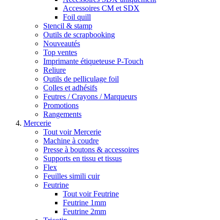
Accessoires CM et SDX
Foil quill
Stencil & stamp
Outils de scrapbooking
Nouveautés
Top ventes
Imprimante étiqueteuse P-Touch
Reliure
Outils de pelliculage foil
Colles et adhésifs
Feutres / Crayons / Marqueurs
Promotions
Rangements
Mercerie
Tout voir Mercerie
Machine à coudre
Presse à boutons & accessoires
Supports en tissu et tissus
Flex
Feuilles simili cuir
Feutrine
Tout voir Feutrine
Feutrine 1mm
Feutrine 2mm