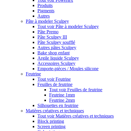
Tout voir Powertex
Produits
Pigments
Autres
Pâte à modeler Sculpey
Tout voir Pâte à modeler Sculpey
Pâte Premo
Pâte Sculpey III
Pâte Sculpey soufflé
Autres pâtes Sculpey
Bake shop enfant
Argile liquide Sculpey
Accessoires Sculpey
Emporte-pièces / Moules silicone
Feutrine
Tout voir Feutrine
Feuilles de feutrine
Tout voir Feuilles de feutrine
Feutrine 1mm
Feutrine 2mm
Silhouettes en feutrine
Matières créatives et techniques
Tout voir Matières créatives et techniques
Block printing
Screen printing