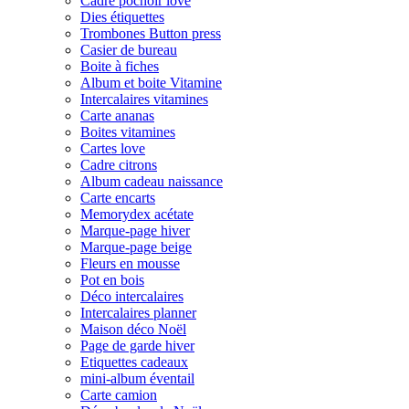
Cadre pochoir love
Dies étiquettes
Trombones Button press
Casier de bureau
Boite à fiches
Album et boite Vitamine
Intercalaires vitamines
Carte ananas
Boites vitamines
Cartes love
Cadre citrons
Album cadeau naissance
Carte encarts
Memorydex acétate
Marque-page hiver
Marque-page beige
Fleurs en mousse
Pot en bois
Déco intercalaires
Intercalaires planner
Maison déco Noël
Page de garde hiver
Etiquettes cadeaux
mini-album éventail
Carte camion