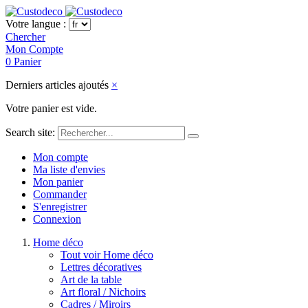
Votre langue :
Chercher
Mon Compte
0
Panier
Derniers articles ajoutés
×
Votre panier est vide.
Search site:
Mon compte
Ma liste d'envies
Mon panier
Commander
S'enregistrer
Connexion
Home déco
Tout voir Home déco
Lettres décoratives
Art de la table
Art floral / Nichoirs
Cadres / Miroirs