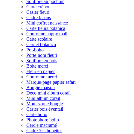
Soliflore au pochoir
Carte crépon
Casier fleuri
Cadre bisous
Mini coffret naissance
Carte fleurs botanica
Couronne happy mail
Carte scolaire
Carnet botanica
Pot-boho
Porte-nom fleuri
Soliflore en bois
Boite merci
Fleur en papier
Couronne merci
Marque-page papier safari
Bougie maison
Déco mini album corail
Mini-album corail
Moulez une bougie
Casier bois éventail
Carte boho
Photophore boho
Cercle macramé
Cadre 5 silhouettes