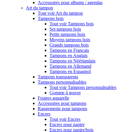
Accessoires pour albums / agendas
Art du tampon
Tout voir Art du tampon
Tampons bois
Tout voir Tampons bois
Set tampons bois
Petits tampons bois
Moyens tampons bois
Grands tampons bois
Tampons en Français
Tampons en Anglais
Tampons en Néérlandais
Tampons en Allemand
Tampons en Espagnol
Tampons transparents
Tampons personnalisables
Tout voir Tampons personnalisables
Gomme à graver
Feutres aquarelle
Accessoires pour tampons
Rangements pour tampons
Encres
Tout voir Encres
Encres pour papier
Encres pour papier/bois