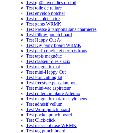
Test gp02 avec dies ou foil
Test toile de reliure
Test envelop notcher
Test pistolet à cire
Test gants WRMK
Test Presse à tampons sans charnières
Test Pillow punch board
Test Happy Cut A4
Test Diy party board WRMK
Test perfo onglet et perfo 6 trous
Test tapis magnétic
Test classeur dies sizzix
Test magnetic mat
Test mini-Happy Cut
Test Foil cutting kit
Test freestyle pen - tampon
Test mini-vac aspirateur
Test cutter circulaire Artemio
Test magnetic mat-freestyle pens
Test adhésif vellum
Test Word punch board
Test pocket punch board
Test Click-click
Test massicot rose WRMK
Test tag punch board