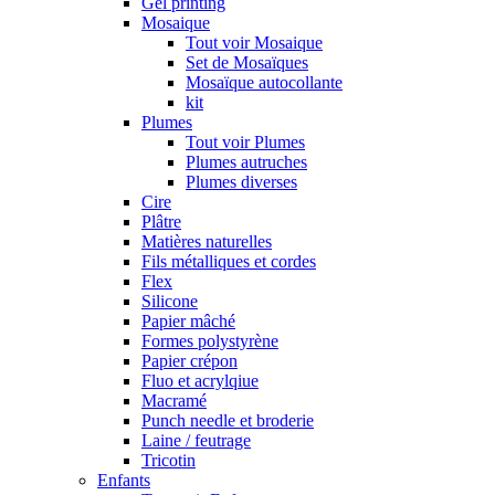
Gel printing
Mosaique
Tout voir Mosaique
Set de Mosaïques
Mosaïque autocollante
kit
Plumes
Tout voir Plumes
Plumes autruches
Plumes diverses
Cire
Plâtre
Matières naturelles
Fils métalliques et cordes
Flex
Silicone
Papier mâché
Formes polystyrène
Papier crépon
Fluo et acrylqiue
Macramé
Punch needle et broderie
Laine / feutrage
Tricotin
Enfants