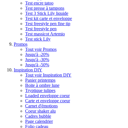
Test encre tatoo
Test presse à tampons
Test 3 Stick Lily liquide
Test kit carte et enveloppe
Test freestyle pen fine tip
Test freestyle pen
Test massicot Artemio
Test stick Lily
Promos
Tout voir Promos
Jusqu'à -20%
Jusqu'à -30%
Jusqu'à -50%
Inspiration DIY
Tout voir Inspiration DIY
Panier printemps
Boite à ombre lune
Tryptique tulipes
Loaded enveloppe coeur
Carte et enveloppe coeur
Carnet d'émotions
Coeur shaker alu
Cadres bubble
Page calendrier
Folio cadeau