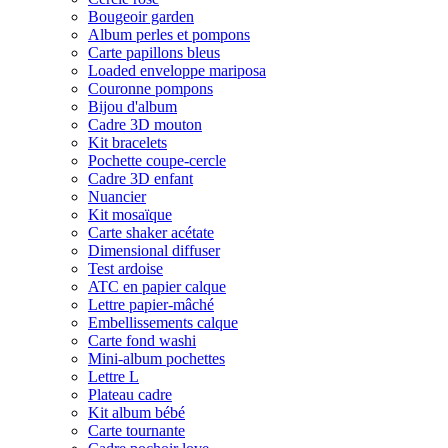
Bougeoir garden
Album perles et pompons
Carte papillons bleus
Loaded enveloppe mariposa
Couronne pompons
Bijou d'album
Cadre 3D mouton
Kit bracelets
Pochette coupe-cercle
Cadre 3D enfant
Nuancier
Kit mosaïque
Carte shaker acétate
Dimensional diffuser
Test ardoise
ATC en papier calque
Lettre papier-mâché
Embellissements calque
Carte fond washi
Mini-album pochettes
Lettre L
Plateau cadre
Kit album bébé
Carte tournante