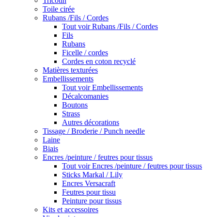
Tricotin
Toile cirée
Rubans /Fils / Cordes
Tout voir Rubans /Fils / Cordes
Fils
Rubans
Ficelle / cordes
Cordes en coton recyclé
Matières texturées
Embellissements
Tout voir Embellissements
Décalcomanies
Boutons
Strass
Autres décorations
Tissage / Broderie / Punch needle
Laine
Biais
Encres /peinture / feutres pour tissus
Tout voir Encres /peinture / feutres pour tissus
Sticks Markal / Lily
Encres Versacraft
Feutres pour tissu
Peinture pour tissus
Kits et accessoires