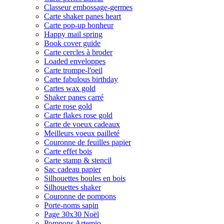
Classeur embossage-germes
Carte shaker panes heart
Carte pop-up bonheur
Happy mail spring
Book cover guide
Carte cercles à broder
Loaded enveloppes
Carte trompe-l'oeil
Carte fabulous birthday
Cartes wax gold
Shaker panes carré
Carte rose gold
Carte flakes rose gold
Carte de voeux cadeaux
Meilleurs voeux pailleté
Couronne de feuilles papier
Carte effet bois
Carte stamp & stencil
Sac cadeau papier
Silhouettes boules en bois
Silhouettes shaker
Couronne de pompons
Porte-noms sapin
Page 30x30 Noël
Pompons Artemio