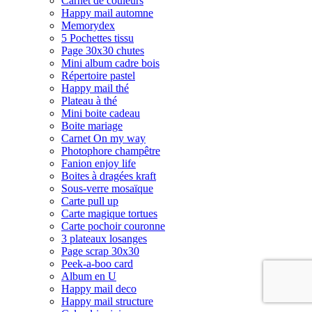
Carnet de couleurs
Happy mail automne
Memorydex
5 Pochettes tissu
Page 30x30 chutes
Mini album cadre bois
Répertoire pastel
Happy mail thé
Plateau à thé
Mini boite cadeau
Boite mariage
Carnet On my way
Photophore champêtre
Fanion enjoy life
Boites à dragées kraft
Sous-verre mosaïque
Carte pull up
Carte magique tortues
Carte pochoir couronne
3 plateaux losanges
Page scrap 30x30
Peek-a-boo card
Album en U
Happy mail deco
Happy mail structure