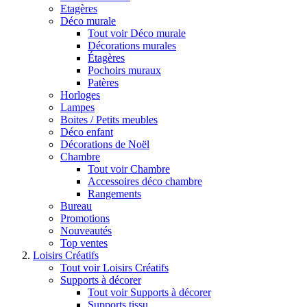
Etagères
Déco murale
Tout voir Déco murale
Décorations murales
Étagères
Pochoirs muraux
Patères
Horloges
Lampes
Boites / Petits meubles
Déco enfant
Décorations de Noël
Chambre
Tout voir Chambre
Accessoires déco chambre
Rangements
Bureau
Promotions
Nouveautés
Top ventes
Loisirs Créatifs
Tout voir Loisirs Créatifs
Supports à décorer
Tout voir Supports à décorer
Supports tissu