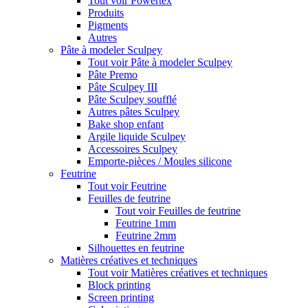
Tout voir Powertex
Produits
Pigments
Autres
Pâte à modeler Sculpey
Tout voir Pâte à modeler Sculpey
Pâte Premo
Pâte Sculpey III
Pâte Sculpey soufflé
Autres pâtes Sculpey
Bake shop enfant
Argile liquide Sculpey
Accessoires Sculpey
Emporte-pièces / Moules silicone
Feutrine
Tout voir Feutrine
Feuilles de feutrine
Tout voir Feuilles de feutrine
Feutrine 1mm
Feutrine 2mm
Silhouettes en feutrine
Matières créatives et techniques
Tout voir Matières créatives et techniques
Block printing
Screen printing