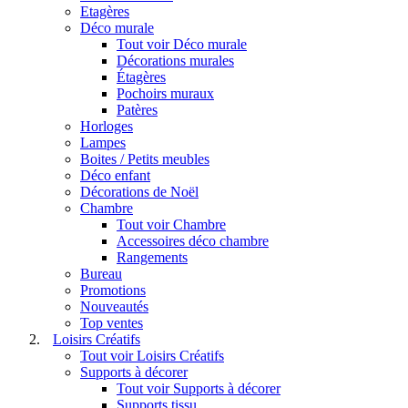
Etagères
Déco murale
Tout voir Déco murale
Décorations murales
Étagères
Pochoirs muraux
Patères
Horloges
Lampes
Boites / Petits meubles
Déco enfant
Décorations de Noël
Chambre
Tout voir Chambre
Accessoires déco chambre
Rangements
Bureau
Promotions
Nouveautés
Top ventes
Loisirs Créatifs
Tout voir Loisirs Créatifs
Supports à décorer
Tout voir Supports à décorer
Supports tissu