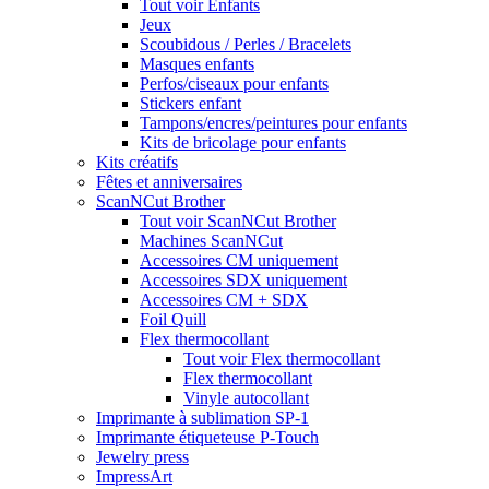
Tout voir Enfants
Jeux
Scoubidous / Perles / Bracelets
Masques enfants
Perfos/ciseaux pour enfants
Stickers enfant
Tampons/encres/peintures pour enfants
Kits de bricolage pour enfants
Kits créatifs
Fêtes et anniversaires
ScanNCut Brother
Tout voir ScanNCut Brother
Machines ScanNCut
Accessoires CM uniquement
Accessoires SDX uniquement
Accessoires CM + SDX
Foil Quill
Flex thermocollant
Tout voir Flex thermocollant
Flex thermocollant
Vinyle autocollant
Imprimante à sublimation SP-1
Imprimante étiqueteuse P-Touch
Jewelry press
ImpressArt