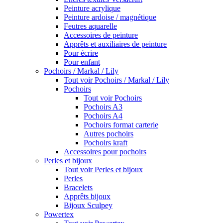
Peinture acrylique
Peinture ardoise / magnétique
Feutres aquarelle
Accessoires de peinture
Apprêts et auxiliaires de peinture
Pour écrire
Pour enfant
Pochoirs / Markal / Lily
Tout voir Pochoirs / Markal / Lily
Pochoirs
Tout voir Pochoirs
Pochoirs A3
Pochoirs A4
Pochoirs format carterie
Autres pochoirs
Pochoirs kraft
Accessoires pour pochoirs
Perles et bijoux
Tout voir Perles et bijoux
Perles
Bracelets
Apprêts bijoux
Bijoux Sculpey
Powertex