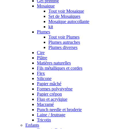
Gel printing
Mosaique
Tout voir Mosaique
Set de Mosaïques
Mosaïque autocollante
kit
Plumes
Tout voir Plumes
Plumes autruches
Plumes diverses
Cire
Plâtre
Matières naturelles
Fils métalliques et cordes
Flex
Silicone
Papier mâché
Formes polystyrène
Papier crépon
Fluo et acrylqiue
Macramé
Punch needle et broderie
Laine / feutrage
Tricotin
Enfants