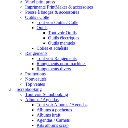
Vinyl print press
Imprimante PrintMaker & accessoires
Presse à badges & accessoires
Outils / Colle
Tout voir Outils / Colle
Outils
Tout voir Outils
Outils électriques
Outils manuels
Colles et adhésifs
Rangements
Tout voir Rangements
Rangements pour machines
Rangements divers
Promotions
Nouveautés
Top ventes
Scrapbooking
Tout voir Scrapbooking
Albums / Agendas
Tout voir Albums / Agendas
Albums à pochettes
Albums kraft
Agendas / Carnets
Kits albums scrap