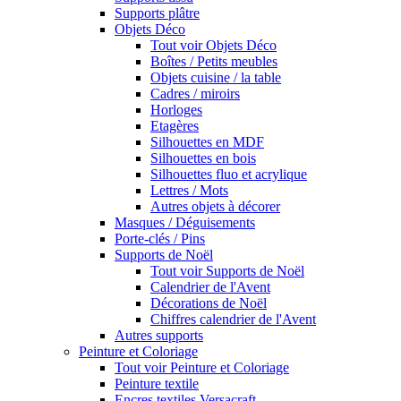
Supports plâtre
Objets Déco
Tout voir Objets Déco
Boîtes / Petits meubles
Objets cuisine / la table
Cadres / miroirs
Horloges
Etagères
Silhouettes en MDF
Silhouettes en bois
Silhouettes fluo et acrylique
Lettres / Mots
Autres objets à décorer
Masques / Déguisements
Porte-clés / Pins
Supports de Noël
Tout voir Supports de Noël
Calendrier de l'Avent
Décorations de Noël
Chiffres calendrier de l'Avent
Autres supports
Peinture et Coloriage
Tout voir Peinture et Coloriage
Peinture textile
Encres textiles Versacraft