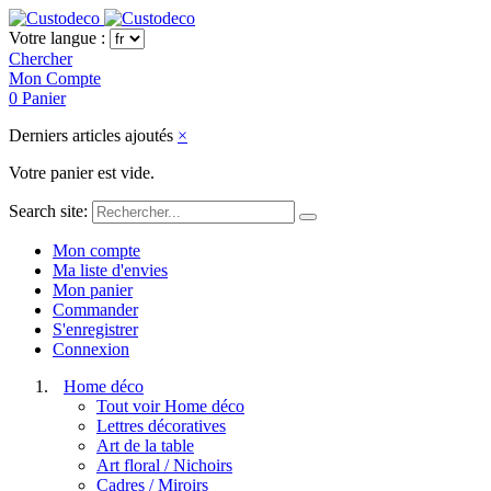
Votre langue :
Chercher
Mon Compte
0
Panier
Derniers articles ajoutés
×
Votre panier est vide.
Search site:
Mon compte
Ma liste d'envies
Mon panier
Commander
S'enregistrer
Connexion
Home déco
Tout voir Home déco
Lettres décoratives
Art de la table
Art floral / Nichoirs
Cadres / Miroirs