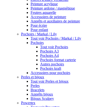
Peinture acrylique
Peinture ardoise / magnétique
Feutres aquarelle
Accessoires de peinture
Apprêts et auxiliaires de peinture
Pour écrire
Pour enfant
Pochoirs / Markal / Lily
Tout voir Pochoirs / Markal / Lily
Pochoirs
Tout voir Pochoirs
Pochoirs A3
Pochoirs A4
Pochoirs format carterie
Autres pochoirs
Pochoirs kraft
Accessoires pour pochoirs
Perles et bijoux
Tout voir Perles et bijoux
Perles
Bracelets
Apprêts bijoux
Bijoux Sculpey
Powertex