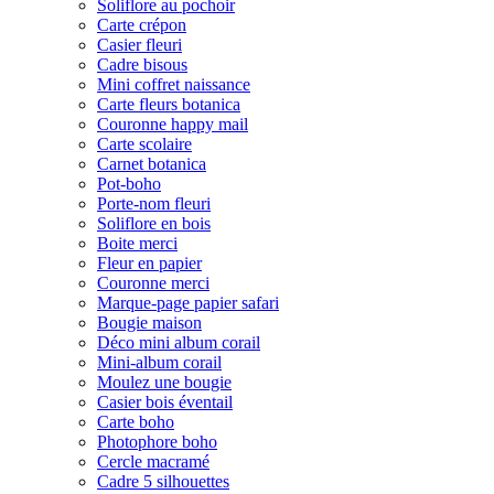
Soliflore au pochoir
Carte crépon
Casier fleuri
Cadre bisous
Mini coffret naissance
Carte fleurs botanica
Couronne happy mail
Carte scolaire
Carnet botanica
Pot-boho
Porte-nom fleuri
Soliflore en bois
Boite merci
Fleur en papier
Couronne merci
Marque-page papier safari
Bougie maison
Déco mini album corail
Mini-album corail
Moulez une bougie
Casier bois éventail
Carte boho
Photophore boho
Cercle macramé
Cadre 5 silhouettes