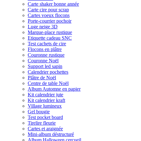
Carte shaker bonne année
Carte cire pour scrap
Cartes voeux flocons
Porte-courrier pochoir
Luge neige 3D
Marque-place rustique
Etiquette cadeau SNC
Test cachets de cire
Flocons en plâtre
Couronne rustique
Couronne Noël
Support led sapin
Calendrier pochettes
Plâtre de Noël
Centre de table Noël
Album Automne en papier
Kit calendrier jute
Kit calendrier kraft
Village lumineux
Gel bougie
Test pocket board
Tirelire fleurie
Cartes et araignée
Mini-album déstructuré
Album Halloween cercueil