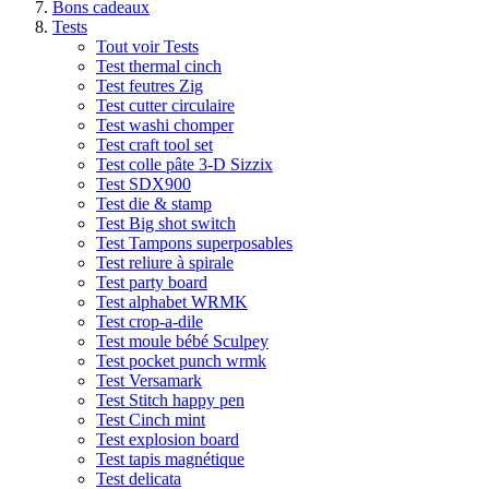
Bons cadeaux
Tests
Tout voir Tests
Test thermal cinch
Test feutres Zig
Test cutter circulaire
Test washi chomper
Test craft tool set
Test colle pâte 3-D Sizzix
Test SDX900
Test die & stamp
Test Big shot switch
Test Tampons superposables
Test reliure à spirale
Test party board
Test alphabet WRMK
Test crop-a-dile
Test moule bébé Sculpey
Test pocket punch wrmk
Test Versamark
Test Stitch happy pen
Test Cinch mint
Test explosion board
Test tapis magnétique
Test delicata