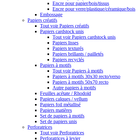
Encre pour papier/bois/tissus
Encre pour verre/plastique/céramique/bois
Embossage
Papiers créatifs
Tout voir Papiers créatifs
Papiers cardstock unis
Tout voir Papiers cardstock unis
Papiers lisses
Papiers texturés
Papiers brillants / pailletés
Papiers recyclés
Papiers à motifs
Tout voir Papiers à motifs
Papiers à motifs 30x30 recto/verso
Papiers à motifs 50x70 recto
Autre papiers à motifs
Feuilles acétate / Rhodoïd
Papiers calques / vellum
Papiers foil métallisé
Papiers matières
Set de papiers à motifs
Set de papiers unis
Perforatrices
Tout voir Perforatrices
Perforatrices à levier