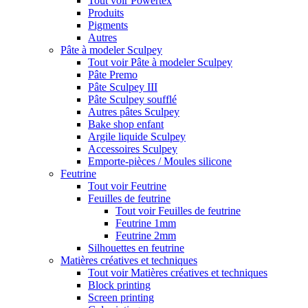
Tout voir Powertex
Produits
Pigments
Autres
Pâte à modeler Sculpey
Tout voir Pâte à modeler Sculpey
Pâte Premo
Pâte Sculpey III
Pâte Sculpey soufflé
Autres pâtes Sculpey
Bake shop enfant
Argile liquide Sculpey
Accessoires Sculpey
Emporte-pièces / Moules silicone
Feutrine
Tout voir Feutrine
Feuilles de feutrine
Tout voir Feuilles de feutrine
Feutrine 1mm
Feutrine 2mm
Silhouettes en feutrine
Matières créatives et techniques
Tout voir Matières créatives et techniques
Block printing
Screen printing