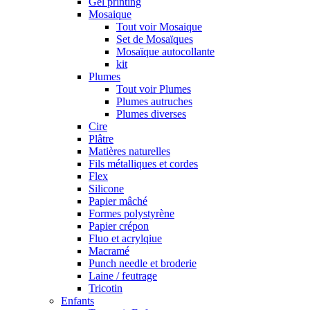
Gel printing
Mosaique
Tout voir Mosaique
Set de Mosaïques
Mosaïque autocollante
kit
Plumes
Tout voir Plumes
Plumes autruches
Plumes diverses
Cire
Plâtre
Matières naturelles
Fils métalliques et cordes
Flex
Silicone
Papier mâché
Formes polystyrène
Papier crépon
Fluo et acrylqiue
Macramé
Punch needle et broderie
Laine / feutrage
Tricotin
Enfants