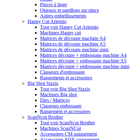
Pinces à linge
Oiseaux et papillons sur pince
Autres embellissements
Happy Cut Artemio
Tout voir Happy Cut Artemio
Machines Happy cut
Matrices de découpe machine A4
Matrices de découpe machine A5
Matrices de découpe machine mini
Matrices découpe + embossage machine A4
Matrices découpe + embossage machine A5
Matrices découpe + embossage machine mini
Classeurs d'embossage
Rangements et accessoires
Big Shot Sizzix
Tout voir Big Shot Sizzix
Machines Big shot
Dies / Matrices
Classeurs embossage
Rangement et accessoires
ScanNcut Brother
Tout voir ScanNcut Brother
Machines ScanNCut
Accessoires CM uniquement
Accessoires SDX uniquement