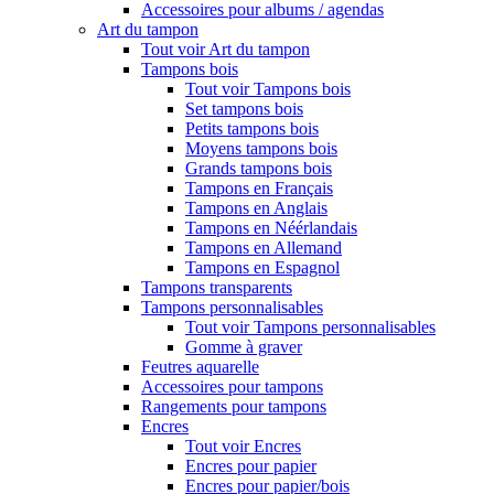
Accessoires pour albums / agendas
Art du tampon
Tout voir Art du tampon
Tampons bois
Tout voir Tampons bois
Set tampons bois
Petits tampons bois
Moyens tampons bois
Grands tampons bois
Tampons en Français
Tampons en Anglais
Tampons en Néérlandais
Tampons en Allemand
Tampons en Espagnol
Tampons transparents
Tampons personnalisables
Tout voir Tampons personnalisables
Gomme à graver
Feutres aquarelle
Accessoires pour tampons
Rangements pour tampons
Encres
Tout voir Encres
Encres pour papier
Encres pour papier/bois