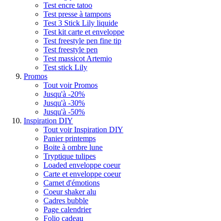
Test encre tatoo
Test presse à tampons
Test 3 Stick Lily liquide
Test kit carte et enveloppe
Test freestyle pen fine tip
Test freestyle pen
Test massicot Artemio
Test stick Lily
Promos
Tout voir Promos
Jusqu'à -20%
Jusqu'à -30%
Jusqu'à -50%
Inspiration DIY
Tout voir Inspiration DIY
Panier printemps
Boite à ombre lune
Tryptique tulipes
Loaded enveloppe coeur
Carte et enveloppe coeur
Carnet d'émotions
Coeur shaker alu
Cadres bubble
Page calendrier
Folio cadeau