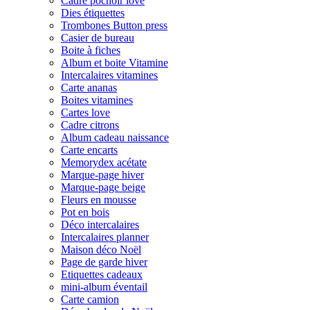
Cadre pochoir love
Dies étiquettes
Trombones Button press
Casier de bureau
Boite à fiches
Album et boite Vitamine
Intercalaires vitamines
Carte ananas
Boites vitamines
Cartes love
Cadre citrons
Album cadeau naissance
Carte encarts
Memorydex acétate
Marque-page hiver
Marque-page beige
Fleurs en mousse
Pot en bois
Déco intercalaires
Intercalaires planner
Maison déco Noël
Page de garde hiver
Etiquettes cadeaux
mini-album éventail
Carte camion