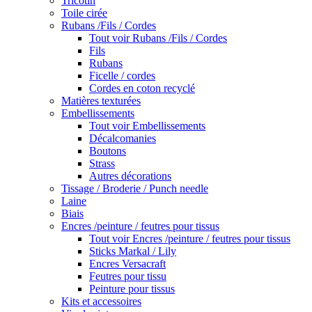
Tricotin
Toile cirée
Rubans /Fils / Cordes
Tout voir Rubans /Fils / Cordes
Fils
Rubans
Ficelle / cordes
Cordes en coton recyclé
Matières texturées
Embellissements
Tout voir Embellissements
Décalcomanies
Boutons
Strass
Autres décorations
Tissage / Broderie / Punch needle
Laine
Biais
Encres /peinture / feutres pour tissus
Tout voir Encres /peinture / feutres pour tissus
Sticks Markal / Lily
Encres Versacraft
Feutres pour tissu
Peinture pour tissus
Kits et accessoires