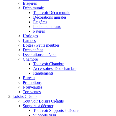
Etagères
Déco murale
Tout voir Déco murale
Décorations murales
Étagères
Pochoirs muraux
Patères
Horloges
Lampes
Boites / Petits meubles
Déco enfant
Décorations de Noël
Chambre
Tout voir Chambre
Accessoires déco chambre
Rangements
Bureau
Promotions
Nouveautés
Top ventes
Loisirs Créatifs
Tout voir Loisirs Créatifs
Supports à décorer
Tout voir Supports à décorer
Supports tissu