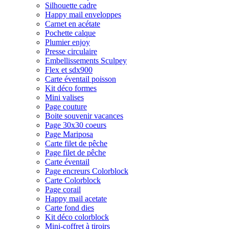
Silhouette cadre
Happy mail enveloppes
Carnet en acétate
Pochette calque
Plumier enjoy
Presse circulaire
Embellissements Sculpey
Flex et sdx900
Carte éventail poisson
Kit déco formes
Mini valises
Page couture
Boite souvenir vacances
Page 30x30 coeurs
Page Mariposa
Carte filet de pêche
Page filet de pêche
Carte éventail
Page encreurs Colorblock
Carte Colorblock
Page corail
Happy mail acetate
Carte fond dies
Kit déco colorblock
Mini-coffret à tiroirs