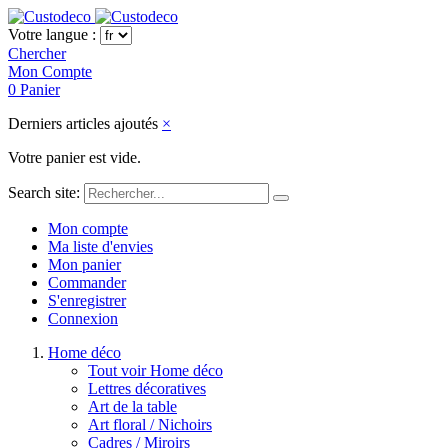
Votre langue :
Chercher
Mon Compte
0
Panier
Derniers articles ajoutés
×
Votre panier est vide.
Search site:
Mon compte
Ma liste d'envies
Mon panier
Commander
S'enregistrer
Connexion
Home déco
Tout voir Home déco
Lettres décoratives
Art de la table
Art floral / Nichoirs
Cadres / Miroirs