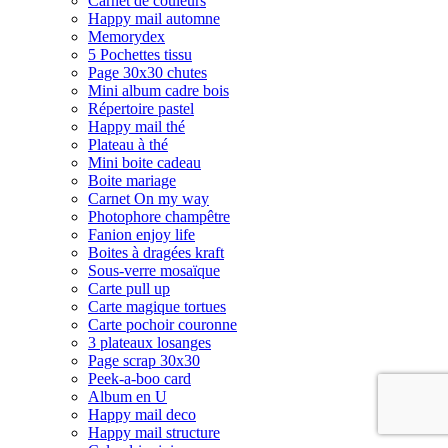
Carnet de couleurs
Happy mail automne
Memorydex
5 Pochettes tissu
Page 30x30 chutes
Mini album cadre bois
Répertoire pastel
Happy mail thé
Plateau à thé
Mini boite cadeau
Boite mariage
Carnet On my way
Photophore champêtre
Fanion enjoy life
Boites à dragées kraft
Sous-verre mosaïque
Carte pull up
Carte magique tortues
Carte pochoir couronne
3 plateaux losanges
Page scrap 30x30
Peek-a-boo card
Album en U
Happy mail deco
Happy mail structure