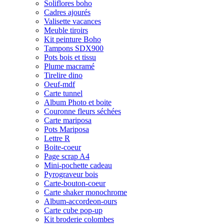
Soliflores boho
Cadres ajourés
Valisette vacances
Meuble tiroirs
Kit peinture Boho
Tampons SDX900
Pots bois et tissu
Plume macramé
Tirelire dino
Oeuf-mdf
Carte tunnel
Album Photo et boite
Couronne fleurs séchées
Carte mariposa
Pots Mariposa
Lettre R
Boite-coeur
Page scrap A4
Mini-pochette cadeau
Pyrograveur bois
Carte-bouton-coeur
Carte shaker monochrome
Album-accordeon-ours
Carte cube pop-up
Kit broderie colombes