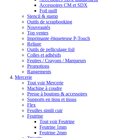
Accessoires CM et SDX
Foil quill
Stencil & stamp
Outils de scrapbooking
Nouveautés
Top ventes
Imprimante étiqueteuse P-Touch
Reliure
Outils de pelliculage foil
Colles et adhésifs
Feutres / Crayons / Marqueurs
Promotions
Rangements
Mercerie
Tout voir Mercerie
Machine à coudre
Presse à boutons & accessoires
Supports en tissu et tissus
Flex
Feuilles simili cuir
Feutrine
Tout voir Feutrine
Feutrine 1mm
Feutrine 2mm