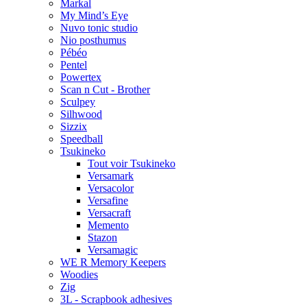
Markal
My Mind’s Eye
Nuvo tonic studio
Nio posthumus
Pébéo
Pentel
Powertex
Scan n Cut - Brother
Sculpey
Silhwood
Sizzix
Speedball
Tsukineko
Tout voir Tsukineko
Versamark
Versacolor
Versafine
Versacraft
Memento
Stazon
Versamagic
WE R Memory Keepers
Woodies
Zig
3L - Scrapbook adhesives