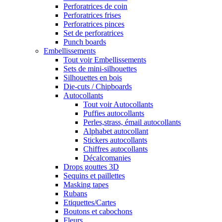
Perforatrices de coin
Perforatrices frises
Perforatrices pinces
Set de perforatrices
Punch boards
Embellissements
Tout voir Embellissements
Sets de mini-silhouettes
Silhouettes en bois
Die-cuts / Chipboards
Autocollants
Tout voir Autocollants
Puffies autocollants
Perles,strass, émail autocollants
Alphabet autocollant
Stickers autocollants
Chiffres autocollants
Décalcomanies
Drops gouttes 3D
Sequins et paillettes
Masking tapes
Rubans
Etiquettes/Cartes
Boutons et cabochons
Fleurs