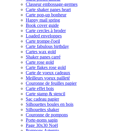
Classeur embossage-germes
Carte shaker panes heart
Carte pop-up bonheur
Happy mail spring
Book cover guide
Carte cercles à broder
Loaded enveloppes
Carte trompe-l'oeil
Carte fabulous birthday
Cartes wax gold
Shaker panes carré
Carte rose gold
Carte flakes rose gold
Carte de voeux cadeaux
Meilleurs voeux pailleté
Couronne de feuilles papier
Carte effet bois
Carte stamp & stencil
Sac cadeau papier
Silhouettes boules en bois
Silhouettes shaker
Couronne de pompons
Porte-noms sapin
Page 30x30 Noël
Pompons Artemio