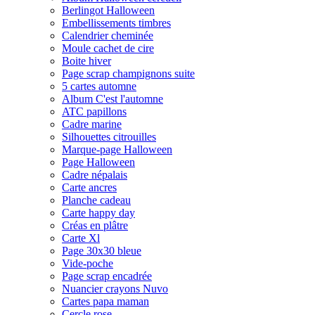
Berlingot Halloween
Embellissements timbres
Calendrier cheminée
Moule cachet de cire
Boite hiver
Page scrap champignons suite
5 cartes automne
Album C'est l'automne
ATC papillons
Cadre marine
Silhouettes citrouilles
Marque-page Halloween
Page Halloween
Cadre népalais
Carte ancres
Planche cadeau
Carte happy day
Créas en plâtre
Carte Xl
Page 30x30 bleue
Vide-poche
Page scrap encadrée
Nuancier crayons Nuvo
Cartes papa maman
Cercle rose