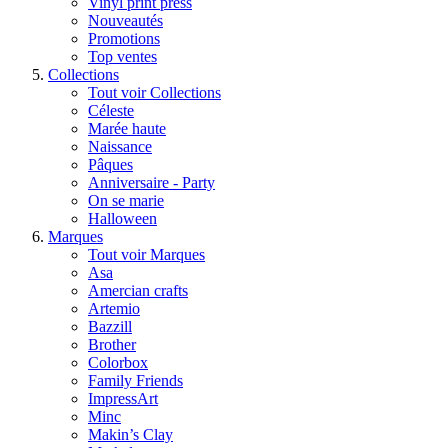
Vinyl print press
Nouveautés
Promotions
Top ventes
Collections
Tout voir Collections
Céleste
Marée haute
Naissance
Pâques
Anniversaire - Party
On se marie
Halloween
Marques
Tout voir Marques
Asa
Amercian crafts
Artemio
Bazzill
Brother
Colorbox
Family Friends
ImpressArt
Minc
Makin’s Clay