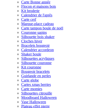
Carte Bonne année
Flocon et maisons bois
Kit broderie
Calendrier de l'après
Carte cerf
Marque-place cadeau
Carte tampon boule de noël
Couronne sapins
Silhouette bois shaker
Cloches hiver
Bracelets bougeoir
Calendrier accordeon
Shaker boule
Silhouettes acryliques
Silhouette couronne
Kit couronne
Bougeoir bracelets
Guirlande en perles
Carte globe
Cartes xmas berries
Carte momies
Silhouettes citrouille
Moodboard Halloween
Vase Halloween
Plateau effet pierre