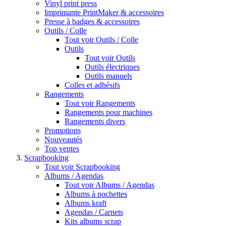
Vinyl print press
Imprimante PrintMaker & accessoires
Presse à badges & accessoires
Outils / Colle
Tout voir Outils / Colle
Outils
Tout voir Outils
Outils électriques
Outils manuels
Colles et adhésifs
Rangements
Tout voir Rangements
Rangements pour machines
Rangements divers
Promotions
Nouveautés
Top ventes
Scrapbooking
Tout voir Scrapbooking
Albums / Agendas
Tout voir Albums / Agendas
Albums à pochettes
Albums kraft
Agendas / Carnets
Kits albums scrap