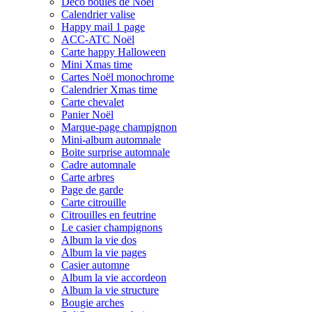
Déco boules de Noël
Calendrier valise
Happy mail 1 page
ACC-ATC Noël
Carte happy Halloween
Mini Xmas time
Cartes Noël monochrome
Calendrier Xmas time
Carte chevalet
Panier Noël
Marque-page champignon
Mini-album automnale
Boite surprise automnale
Cadre automnale
Carte arbres
Page de garde
Carte citrouille
Citrouilles en feutrine
Le casier champignons
Album la vie dos
Album la vie pages
Casier automne
Album la vie accordeon
Album la vie structure
Bougie arches