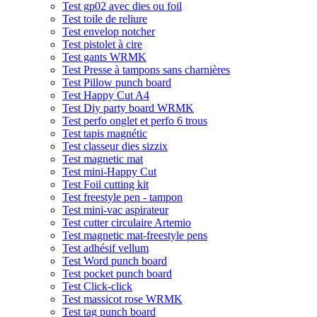
Test gp02 avec dies ou foil
Test toile de reliure
Test envelop notcher
Test pistolet à cire
Test gants WRMK
Test Presse à tampons sans charnières
Test Pillow punch board
Test Happy Cut A4
Test Diy party board WRMK
Test perfo onglet et perfo 6 trous
Test tapis magnétic
Test classeur dies sizzix
Test magnetic mat
Test mini-Happy Cut
Test Foil cutting kit
Test freestyle pen - tampon
Test mini-vac aspirateur
Test cutter circulaire Artemio
Test magnetic mat-freestyle pens
Test adhésif vellum
Test Word punch board
Test pocket punch board
Test Click-click
Test massicot rose WRMK
Test tag punch board