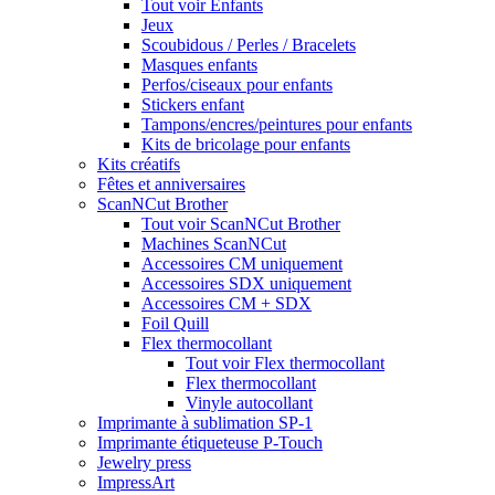
Tout voir Enfants
Jeux
Scoubidous / Perles / Bracelets
Masques enfants
Perfos/ciseaux pour enfants
Stickers enfant
Tampons/encres/peintures pour enfants
Kits de bricolage pour enfants
Kits créatifs
Fêtes et anniversaires
ScanNCut Brother
Tout voir ScanNCut Brother
Machines ScanNCut
Accessoires CM uniquement
Accessoires SDX uniquement
Accessoires CM + SDX
Foil Quill
Flex thermocollant
Tout voir Flex thermocollant
Flex thermocollant
Vinyle autocollant
Imprimante à sublimation SP-1
Imprimante étiqueteuse P-Touch
Jewelry press
ImpressArt