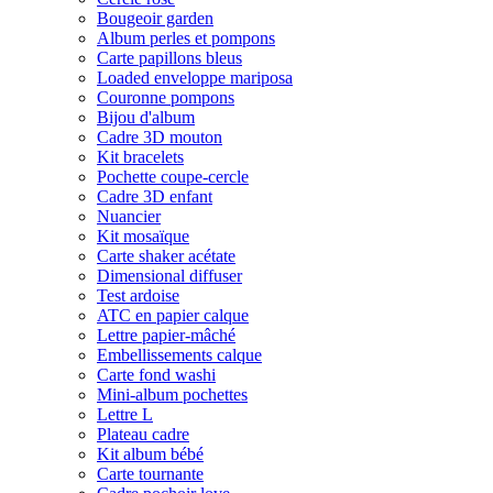
Bougeoir garden
Album perles et pompons
Carte papillons bleus
Loaded enveloppe mariposa
Couronne pompons
Bijou d'album
Cadre 3D mouton
Kit bracelets
Pochette coupe-cercle
Cadre 3D enfant
Nuancier
Kit mosaïque
Carte shaker acétate
Dimensional diffuser
Test ardoise
ATC en papier calque
Lettre papier-mâché
Embellissements calque
Carte fond washi
Mini-album pochettes
Lettre L
Plateau cadre
Kit album bébé
Carte tournante