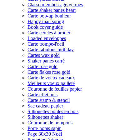
Classeur embossage-germes
Carte shaker panes heart
Carte pop-up bonheur
Happy mail spring
Book cover guide
Carte cercles à broder
Loaded enveloppes
Carte trompe-l'oeil
Carte fabulous birthday
Cartes wax gold
Shaker panes carré
Carte rose gold
Carte flakes rose gold
Carte de voeux cadeaux
Meilleurs voeux pailleté
Couronne de feuilles papier
Carte effet bois
Carte stamp & stencil
Sac cadeau papier
Silhouettes boules en bois
Silhouettes shaker
Couronne de pompons
Porte-noms sapin
Page 30x30 Noël
Pompons Artemio