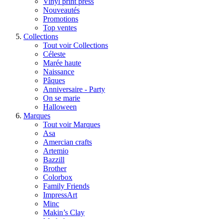
Vinyl print press
Nouveautés
Promotions
Top ventes
Collections
Tout voir Collections
Céleste
Marée haute
Naissance
Pâques
Anniversaire - Party
On se marie
Halloween
Marques
Tout voir Marques
Asa
Amercian crafts
Artemio
Bazzill
Brother
Colorbox
Family Friends
ImpressArt
Minc
Makin’s Clay