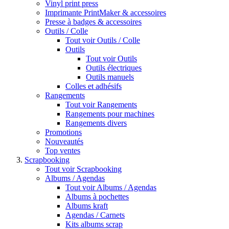
Vinyl print press
Imprimante PrintMaker & accessoires
Presse à badges & accessoires
Outils / Colle
Tout voir Outils / Colle
Outils
Tout voir Outils
Outils électriques
Outils manuels
Colles et adhésifs
Rangements
Tout voir Rangements
Rangements pour machines
Rangements divers
Promotions
Nouveautés
Top ventes
Scrapbooking
Tout voir Scrapbooking
Albums / Agendas
Tout voir Albums / Agendas
Albums à pochettes
Albums kraft
Agendas / Carnets
Kits albums scrap