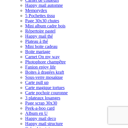
Carnet de couleurs
Happy mail automne
Memorydex
5 Pochettes tissu
Page 30x30 chutes
Mini album cadre bois
Répertoire pastel
Happy mail thé
Plateau à thé
Mini boite cadeau
Boite mariage
Carnet On my way
Photophore champêtre
Fanion enjoy life
Boites à dragées kraft
Sous-verre mosaïque
Carte pull up
Carte magique tortues
Carte pochoir couronne
3 plateaux losanges
Page scrap 30x30
Peek-a-boo card
Album en U
Happy mail deco
Happy mail structure