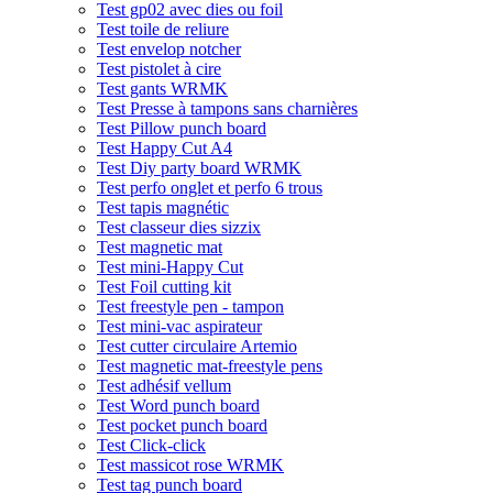
Test gp02 avec dies ou foil
Test toile de reliure
Test envelop notcher
Test pistolet à cire
Test gants WRMK
Test Presse à tampons sans charnières
Test Pillow punch board
Test Happy Cut A4
Test Diy party board WRMK
Test perfo onglet et perfo 6 trous
Test tapis magnétic
Test classeur dies sizzix
Test magnetic mat
Test mini-Happy Cut
Test Foil cutting kit
Test freestyle pen - tampon
Test mini-vac aspirateur
Test cutter circulaire Artemio
Test magnetic mat-freestyle pens
Test adhésif vellum
Test Word punch board
Test pocket punch board
Test Click-click
Test massicot rose WRMK
Test tag punch board