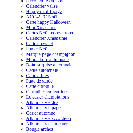
Déco boules de Noël
Calendrier valise
Happy mail 1 page
ACC-ATC Noël
Carte happy Halloween
Mini Xmas time
Cartes Noël monochrome
Calendrier Xmas time
Carte chevalet
Panier Noël
Marque-page champignon
Mini-album automnale
Boite surprise automnale
Cadre automnale
Carte arbres
Page de garde
Carte citrouille
Citrouilles en feutrine
Le casier champignons
Album la vie dos
Album la vie pages
Casier automne
Album la vie accordeon
Album la vie structure
Bougie arches