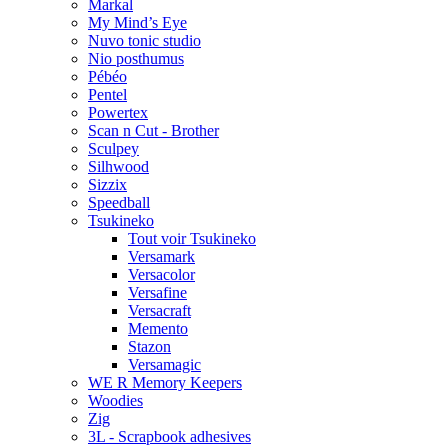
Markal
My Mind’s Eye
Nuvo tonic studio
Nio posthumus
Pébéo
Pentel
Powertex
Scan n Cut - Brother
Sculpey
Silhwood
Sizzix
Speedball
Tsukineko
Tout voir Tsukineko
Versamark
Versacolor
Versafine
Versacraft
Memento
Stazon
Versamagic
WE R Memory Keepers
Woodies
Zig
3L - Scrapbook adhesives