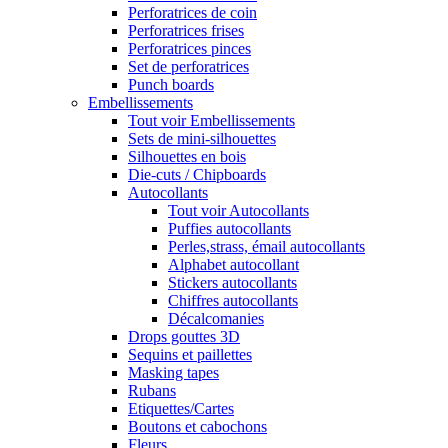
Perforatrices de coin
Perforatrices frises
Perforatrices pinces
Set de perforatrices
Punch boards
Embellissements
Tout voir Embellissements
Sets de mini-silhouettes
Silhouettes en bois
Die-cuts / Chipboards
Autocollants
Tout voir Autocollants
Puffies autocollants
Perles,strass, émail autocollants
Alphabet autocollant
Stickers autocollants
Chiffres autocollants
Décalcomanies
Drops gouttes 3D
Sequins et paillettes
Masking tapes
Rubans
Etiquettes/Cartes
Boutons et cabochons
Fleurs