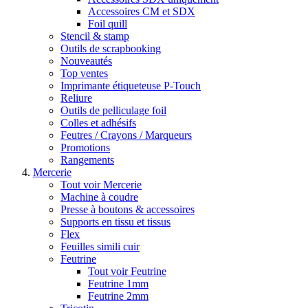
Accessoires CM et SDX
Foil quill
Stencil & stamp
Outils de scrapbooking
Nouveautés
Top ventes
Imprimante étiqueteuse P-Touch
Reliure
Outils de pelliculage foil
Colles et adhésifs
Feutres / Crayons / Marqueurs
Promotions
Rangements
Mercerie
Tout voir Mercerie
Machine à coudre
Presse à boutons & accessoires
Supports en tissu et tissus
Flex
Feuilles simili cuir
Feutrine
Tout voir Feutrine
Feutrine 1mm
Feutrine 2mm