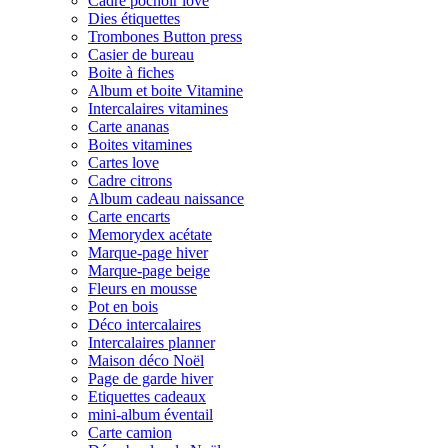
Cadre pochoir love
Dies étiquettes
Trombones Button press
Casier de bureau
Boite à fiches
Album et boite Vitamine
Intercalaires vitamines
Carte ananas
Boites vitamines
Cartes love
Cadre citrons
Album cadeau naissance
Carte encarts
Memorydex acétate
Marque-page hiver
Marque-page beige
Fleurs en mousse
Pot en bois
Déco intercalaires
Intercalaires planner
Maison déco Noël
Page de garde hiver
Etiquettes cadeaux
mini-album éventail
Carte camion