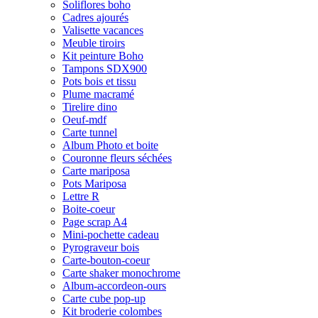
Soliflores boho
Cadres ajourés
Valisette vacances
Meuble tiroirs
Kit peinture Boho
Tampons SDX900
Pots bois et tissu
Plume macramé
Tirelire dino
Oeuf-mdf
Carte tunnel
Album Photo et boite
Couronne fleurs séchées
Carte mariposa
Pots Mariposa
Lettre R
Boite-coeur
Page scrap A4
Mini-pochette cadeau
Pyrograveur bois
Carte-bouton-coeur
Carte shaker monochrome
Album-accordeon-ours
Carte cube pop-up
Kit broderie colombes