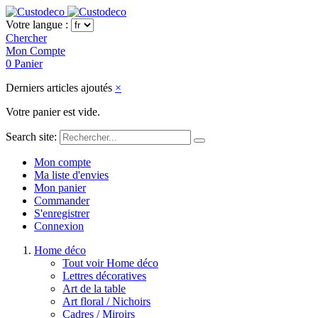
Votre langue :
Chercher
Mon Compte
0
Panier
Derniers articles ajoutés
×
Votre panier est vide.
Search site:
Mon compte
Ma liste d'envies
Mon panier
Commander
S'enregistrer
Connexion
Home déco
Tout voir Home déco
Lettres décoratives
Art de la table
Art floral / Nichoirs
Cadres / Miroirs