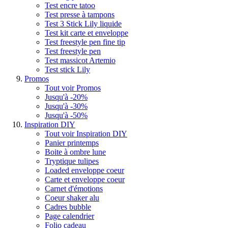
Test encre tatoo
Test presse à tampons
Test 3 Stick Lily liquide
Test kit carte et enveloppe
Test freestyle pen fine tip
Test freestyle pen
Test massicot Artemio
Test stick Lily
Promos
Tout voir Promos
Jusqu'à -20%
Jusqu'à -30%
Jusqu'à -50%
Inspiration DIY
Tout voir Inspiration DIY
Panier printemps
Boite à ombre lune
Tryptique tulipes
Loaded enveloppe coeur
Carte et enveloppe coeur
Carnet d'émotions
Coeur shaker alu
Cadres bubble
Page calendrier
Folio cadeau