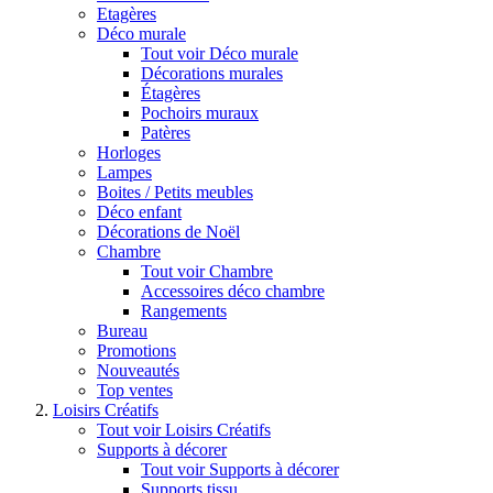
Etagères
Déco murale
Tout voir Déco murale
Décorations murales
Étagères
Pochoirs muraux
Patères
Horloges
Lampes
Boites / Petits meubles
Déco enfant
Décorations de Noël
Chambre
Tout voir Chambre
Accessoires déco chambre
Rangements
Bureau
Promotions
Nouveautés
Top ventes
Loisirs Créatifs
Tout voir Loisirs Créatifs
Supports à décorer
Tout voir Supports à décorer
Supports tissu