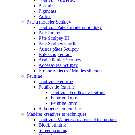
Tout voir Powertex
Produits
Pigments
Autres
Pâte à modeler Sculpey
Tout voir Pâte à modeler Sculpey
Pâte Premo
Pâte Sculpey III
Pâte Sculpey soufflé
Autres pâtes Sculpey
Bake shop enfant
Argile liquide Sculpey
Accessoires Sculpey
Emporte-pièces / Moules silicone
Feutrine
Tout voir Feutrine
Feuilles de feutrine
Tout voir Feuilles de feutrine
Feutrine 1mm
Feutrine 2mm
Silhouettes en feutrine
Matières créatives et techniques
Tout voir Matières créatives et techniques
Block printing
Screen printing