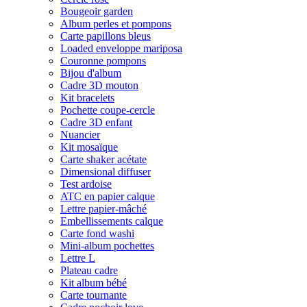
Bougeoir garden
Album perles et pompons
Carte papillons bleus
Loaded enveloppe mariposa
Couronne pompons
Bijou d'album
Cadre 3D mouton
Kit bracelets
Pochette coupe-cercle
Cadre 3D enfant
Nuancier
Kit mosaïque
Carte shaker acétate
Dimensional diffuser
Test ardoise
ATC en papier calque
Lettre papier-mâché
Embellissements calque
Carte fond washi
Mini-album pochettes
Lettre L
Plateau cadre
Kit album bébé
Carte tournante