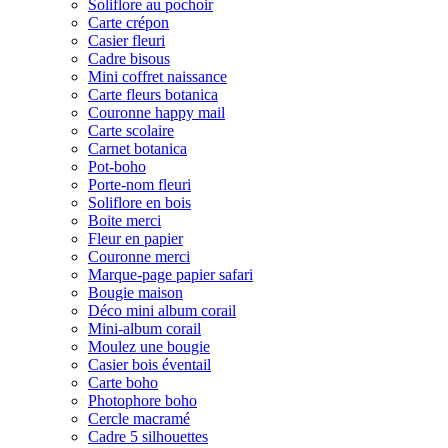
Soliflore au pochoir
Carte crépon
Casier fleuri
Cadre bisous
Mini coffret naissance
Carte fleurs botanica
Couronne happy mail
Carte scolaire
Carnet botanica
Pot-boho
Porte-nom fleuri
Soliflore en bois
Boite merci
Fleur en papier
Couronne merci
Marque-page papier safari
Bougie maison
Déco mini album corail
Mini-album corail
Moulez une bougie
Casier bois éventail
Carte boho
Photophore boho
Cercle macramé
Cadre 5 silhouettes