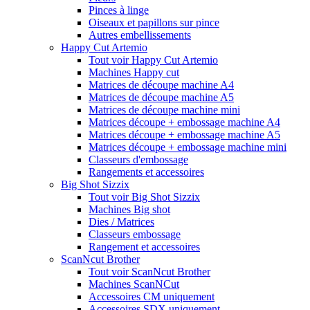
Pinces à linge
Oiseaux et papillons sur pince
Autres embellissements
Happy Cut Artemio
Tout voir Happy Cut Artemio
Machines Happy cut
Matrices de découpe machine A4
Matrices de découpe machine A5
Matrices de découpe machine mini
Matrices découpe + embossage machine A4
Matrices découpe + embossage machine A5
Matrices découpe + embossage machine mini
Classeurs d'embossage
Rangements et accessoires
Big Shot Sizzix
Tout voir Big Shot Sizzix
Machines Big shot
Dies / Matrices
Classeurs embossage
Rangement et accessoires
ScanNcut Brother
Tout voir ScanNcut Brother
Machines ScanNCut
Accessoires CM uniquement
Accessoires SDX uniquement