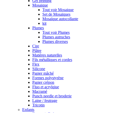
Gel printing
Mosaique
Tout voir Mosaique
Set de Mosaïques
Mosaïque autocollante
kit
Plumes
Tout voir Plumes
Plumes autruches
Plumes diverses
Cire
Plâtre
Matières naturelles
Fils métalliques et cordes
Flex
Silicone
Papier mâché
Formes polystyrène
Papier crépon
Fluo et acrylqiue
Macramé
Punch needle et broderie
Laine / feutrage
Tricotin
Enfants