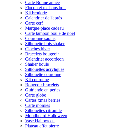
Carte Bonne année
Flocon et maisons bois
Kit broderie
Calendrier de l'après
Carte cerf
Marque-place cadeau
Carte tampon boule de noël
Couronne sapins
Silhouette bois shaker
Cloches hiver
Bracelets bougeoir
Calendrier accordeon
Shaker boule
Silhouettes acryliques
Silhouette couronne
Kit couronne
Bougeoir bracelets
Guirlande en perles
Carte globe
Cartes xmas berries
Carte momies
Silhouettes citrouille
Moodboard Halloween
Vase Halloween
Plateau effet pierre