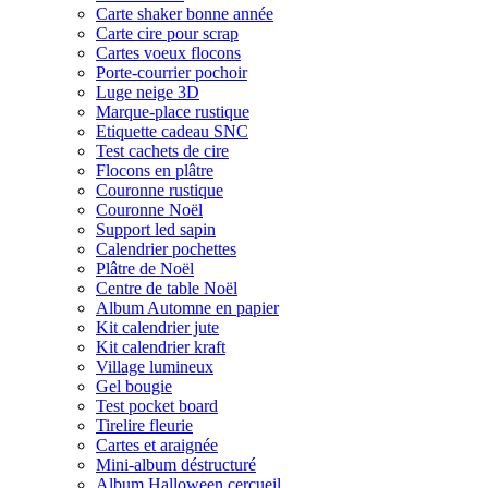
Carte shaker bonne année
Carte cire pour scrap
Cartes voeux flocons
Porte-courrier pochoir
Luge neige 3D
Marque-place rustique
Etiquette cadeau SNC
Test cachets de cire
Flocons en plâtre
Couronne rustique
Couronne Noël
Support led sapin
Calendrier pochettes
Plâtre de Noël
Centre de table Noël
Album Automne en papier
Kit calendrier jute
Kit calendrier kraft
Village lumineux
Gel bougie
Test pocket board
Tirelire fleurie
Cartes et araignée
Mini-album déstructuré
Album Halloween cercueil