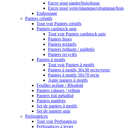
Encre pour papier/bois/tissus
Encre pour verre/plastique/céramique/bois
Embossage
Papiers créatifs
Tout voir Papiers créatifs
Papiers cardstock unis
Tout voir Papiers cardstock unis
Papiers lisses
Papiers texturés
Papiers brillants / pailletés
Papiers recyclés
Papiers à motifs
Tout voir Papiers à motifs
Papiers à motifs 30x30 recto/verso
Papiers à motifs 50x70 recto
Autre papiers à motifs
Feuilles acétate / Rhodoïd
Papiers calques / vellum
Papiers foil métallisé
Papiers matières
Set de papiers à motifs
Set de papiers unis
Perforatrices
Tout voir Perforatrices
Perforatrices à levier