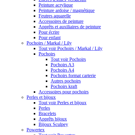
Peinture acrylique
Peinture ardoise / magnétique
Feutres aquarelle
Accessoires de peinture
Apprêts et auxiliaires de peinture
Pour écrire
Pour enfant
Pochoirs / Markal / Lily
Tout voir Pochoirs / Markal / Lily
Pochoirs
Tout voir Pochoirs
Pochoirs A3
Pochoirs A4
Pochoirs format carterie
Autres pochoirs
Pochoirs kraft
Accessoires pour pochoirs
Perles et bijoux
Tout voir Perles et bijoux
Perles
Bracelets
Apprêts bijoux
Bijoux Sculpey
Powertex