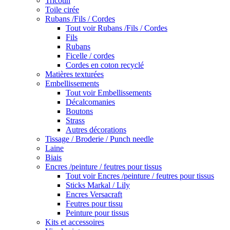
Tricotin
Toile cirée
Rubans /Fils / Cordes
Tout voir Rubans /Fils / Cordes
Fils
Rubans
Ficelle / cordes
Cordes en coton recyclé
Matières texturées
Embellissements
Tout voir Embellissements
Décalcomanies
Boutons
Strass
Autres décorations
Tissage / Broderie / Punch needle
Laine
Biais
Encres /peinture / feutres pour tissus
Tout voir Encres /peinture / feutres pour tissus
Sticks Markal / Lily
Encres Versacraft
Feutres pour tissu
Peinture pour tissus
Kits et accessoires