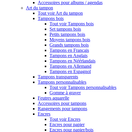
Accessoires pour albums / agendas
Art du tampon
Tout voir Art du tampon
Tampons bois
Tout voir Tampons bois
Set tampons bois
Petits tampons bois
Moyens tampons bois
Grands tampons bois
Tampons en Français
Tampons en Anglais
Tampons en Néérlandais
Tampons en Allemand
Tampons en Espagnol
Tampons transparents
Tampons personnalisables
Tout voir Tampons personnalisables
Gomme à graver
Feutres aquarelle
Accessoires pour tampons
Rangements pour tampons
Encres
Tout voir Encres
Encres pour papier
Encres pour papier/bois