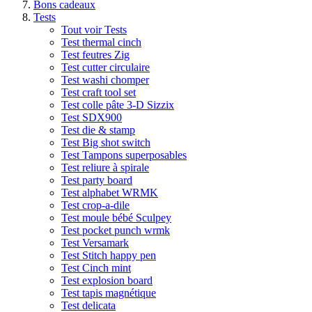
Bons cadeaux
Tests
Tout voir Tests
Test thermal cinch
Test feutres Zig
Test cutter circulaire
Test washi chomper
Test craft tool set
Test colle pâte 3-D Sizzix
Test SDX900
Test die & stamp
Test Big shot switch
Test Tampons superposables
Test reliure à spirale
Test party board
Test alphabet WRMK
Test crop-a-dile
Test moule bébé Sculpey
Test pocket punch wrmk
Test Versamark
Test Stitch happy pen
Test Cinch mint
Test explosion board
Test tapis magnétique
Test delicata