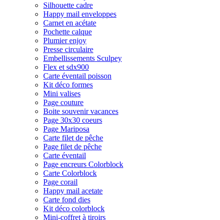
Silhouette cadre
Happy mail enveloppes
Carnet en acétate
Pochette calque
Plumier enjoy
Presse circulaire
Embellissements Sculpey
Flex et sdx900
Carte éventail poisson
Kit déco formes
Mini valises
Page couture
Boite souvenir vacances
Page 30x30 coeurs
Page Mariposa
Carte filet de pêche
Page filet de pêche
Carte éventail
Page encreurs Colorblock
Carte Colorblock
Page corail
Happy mail acetate
Carte fond dies
Kit déco colorblock
Mini-coffret à tiroirs