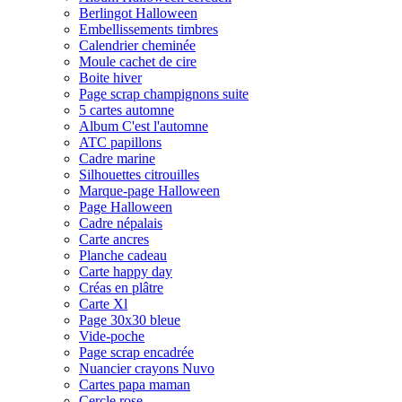
Berlingot Halloween
Embellissements timbres
Calendrier cheminée
Moule cachet de cire
Boite hiver
Page scrap champignons suite
5 cartes automne
Album C'est l'automne
ATC papillons
Cadre marine
Silhouettes citrouilles
Marque-page Halloween
Page Halloween
Cadre népalais
Carte ancres
Planche cadeau
Carte happy day
Créas en plâtre
Carte Xl
Page 30x30 bleue
Vide-poche
Page scrap encadrée
Nuancier crayons Nuvo
Cartes papa maman
Cercle rose