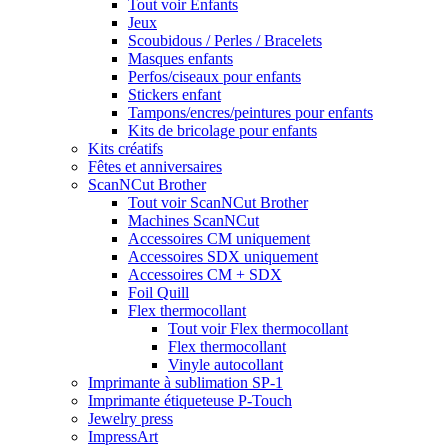
Tout voir Enfants
Jeux
Scoubidous / Perles / Bracelets
Masques enfants
Perfos/ciseaux pour enfants
Stickers enfant
Tampons/encres/peintures pour enfants
Kits de bricolage pour enfants
Kits créatifs
Fêtes et anniversaires
ScanNCut Brother
Tout voir ScanNCut Brother
Machines ScanNCut
Accessoires CM uniquement
Accessoires SDX uniquement
Accessoires CM + SDX
Foil Quill
Flex thermocollant
Tout voir Flex thermocollant
Flex thermocollant
Vinyle autocollant
Imprimante à sublimation SP-1
Imprimante étiqueteuse P-Touch
Jewelry press
ImpressArt