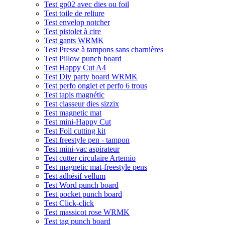
Test gp02 avec dies ou foil
Test toile de reliure
Test envelop notcher
Test pistolet à cire
Test gants WRMK
Test Presse à tampons sans charnières
Test Pillow punch board
Test Happy Cut A4
Test Diy party board WRMK
Test perfo onglet et perfo 6 trous
Test tapis magnétic
Test classeur dies sizzix
Test magnetic mat
Test mini-Happy Cut
Test Foil cutting kit
Test freestyle pen - tampon
Test mini-vac aspirateur
Test cutter circulaire Artemio
Test magnetic mat-freestyle pens
Test adhésif vellum
Test Word punch board
Test pocket punch board
Test Click-click
Test massicot rose WRMK
Test tag punch board