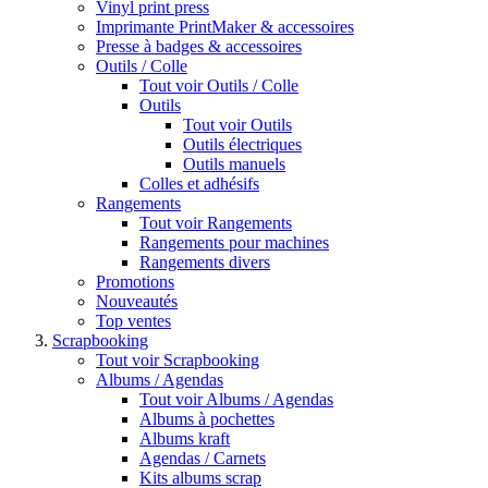
Vinyl print press
Imprimante PrintMaker & accessoires
Presse à badges & accessoires
Outils / Colle
Tout voir Outils / Colle
Outils
Tout voir Outils
Outils électriques
Outils manuels
Colles et adhésifs
Rangements
Tout voir Rangements
Rangements pour machines
Rangements divers
Promotions
Nouveautés
Top ventes
Scrapbooking
Tout voir Scrapbooking
Albums / Agendas
Tout voir Albums / Agendas
Albums à pochettes
Albums kraft
Agendas / Carnets
Kits albums scrap