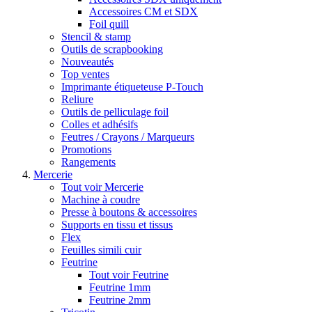
Accessoires CM et SDX
Foil quill
Stencil & stamp
Outils de scrapbooking
Nouveautés
Top ventes
Imprimante étiqueteuse P-Touch
Reliure
Outils de pelliculage foil
Colles et adhésifs
Feutres / Crayons / Marqueurs
Promotions
Rangements
Mercerie
Tout voir Mercerie
Machine à coudre
Presse à boutons & accessoires
Supports en tissu et tissus
Flex
Feuilles simili cuir
Feutrine
Tout voir Feutrine
Feutrine 1mm
Feutrine 2mm