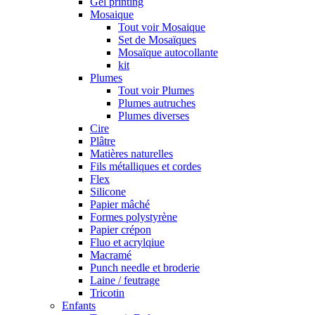
Gel printing
Mosaique
Tout voir Mosaique
Set de Mosaïques
Mosaïque autocollante
kit
Plumes
Tout voir Plumes
Plumes autruches
Plumes diverses
Cire
Plâtre
Matières naturelles
Fils métalliques et cordes
Flex
Silicone
Papier mâché
Formes polystyrène
Papier crépon
Fluo et acrylqiue
Macramé
Punch needle et broderie
Laine / feutrage
Tricotin
Enfants