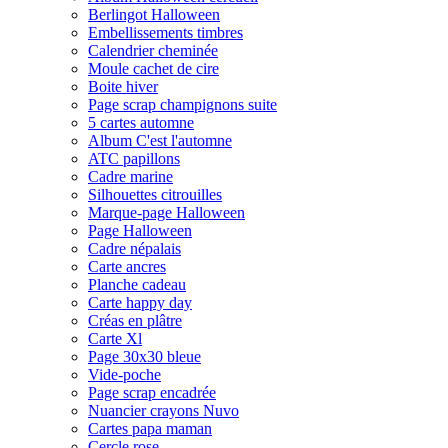
Berlingot Halloween
Embellissements timbres
Calendrier cheminée
Moule cachet de cire
Boite hiver
Page scrap champignons suite
5 cartes automne
Album C'est l'automne
ATC papillons
Cadre marine
Silhouettes citrouilles
Marque-page Halloween
Page Halloween
Cadre népalais
Carte ancres
Planche cadeau
Carte happy day
Créas en plâtre
Carte Xl
Page 30x30 bleue
Vide-poche
Page scrap encadrée
Nuancier crayons Nuvo
Cartes papa maman
Cercle rose