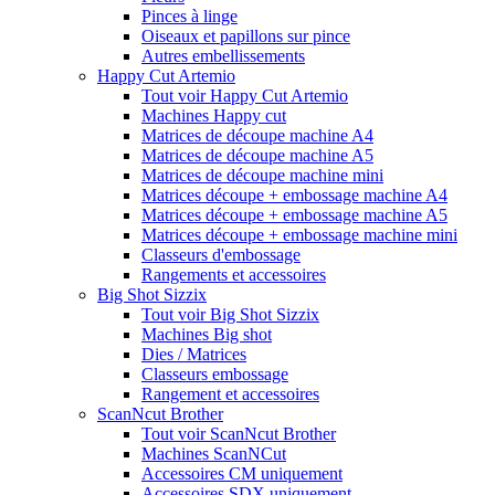
Pinces à linge
Oiseaux et papillons sur pince
Autres embellissements
Happy Cut Artemio
Tout voir Happy Cut Artemio
Machines Happy cut
Matrices de découpe machine A4
Matrices de découpe machine A5
Matrices de découpe machine mini
Matrices découpe + embossage machine A4
Matrices découpe + embossage machine A5
Matrices découpe + embossage machine mini
Classeurs d'embossage
Rangements et accessoires
Big Shot Sizzix
Tout voir Big Shot Sizzix
Machines Big shot
Dies / Matrices
Classeurs embossage
Rangement et accessoires
ScanNcut Brother
Tout voir ScanNcut Brother
Machines ScanNCut
Accessoires CM uniquement
Accessoires SDX uniquement