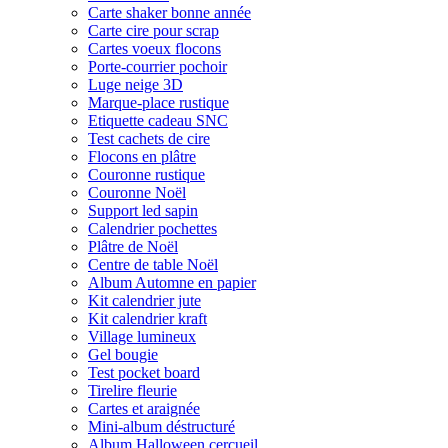
Carte shaker bonne année
Carte cire pour scrap
Cartes voeux flocons
Porte-courrier pochoir
Luge neige 3D
Marque-place rustique
Etiquette cadeau SNC
Test cachets de cire
Flocons en plâtre
Couronne rustique
Couronne Noël
Support led sapin
Calendrier pochettes
Plâtre de Noël
Centre de table Noël
Album Automne en papier
Kit calendrier jute
Kit calendrier kraft
Village lumineux
Gel bougie
Test pocket board
Tirelire fleurie
Cartes et araignée
Mini-album déstructuré
Album Halloween cercueil