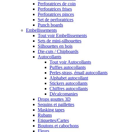
Perforatrices de coin
Perforatrices frises
Perforatrices pinces
Set de perforatrices
Punch boards
Embellissements
Tout voir Embellissements
Sets de mini-silhouettes
Silhouettes en bois
Die-cuts / Chipboards
Autocollants
Tout voir Autocollants
Puffies autocollants
Perles,strass, émail autocollants
Alphabet autocollant
Stickers autocollants
Chiffres autocollants
Décalcomanies
Drops gouttes 3D
Sequins et paillettes
Masking tapes
Rubans
Etiquettes/Cartes
Boutons et cabochons
Fleurs