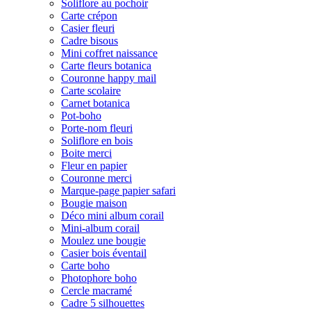
Soliflore au pochoir
Carte crépon
Casier fleuri
Cadre bisous
Mini coffret naissance
Carte fleurs botanica
Couronne happy mail
Carte scolaire
Carnet botanica
Pot-boho
Porte-nom fleuri
Soliflore en bois
Boite merci
Fleur en papier
Couronne merci
Marque-page papier safari
Bougie maison
Déco mini album corail
Mini-album corail
Moulez une bougie
Casier bois éventail
Carte boho
Photophore boho
Cercle macramé
Cadre 5 silhouettes