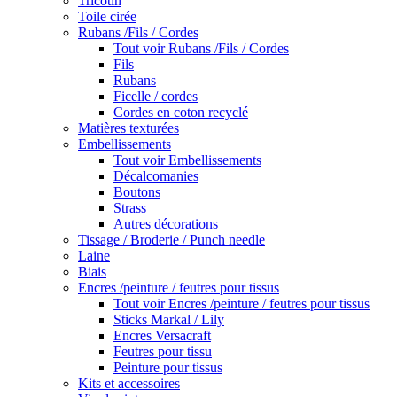
Tricotin
Toile cirée
Rubans /Fils / Cordes
Tout voir Rubans /Fils / Cordes
Fils
Rubans
Ficelle / cordes
Cordes en coton recyclé
Matières texturées
Embellissements
Tout voir Embellissements
Décalcomanies
Boutons
Strass
Autres décorations
Tissage / Broderie / Punch needle
Laine
Biais
Encres /peinture / feutres pour tissus
Tout voir Encres /peinture / feutres pour tissus
Sticks Markal / Lily
Encres Versacraft
Feutres pour tissu
Peinture pour tissus
Kits et accessoires