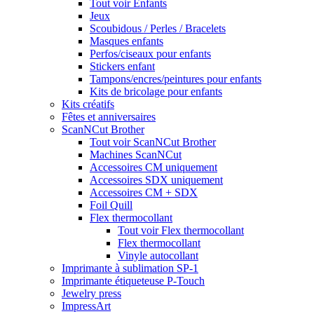
Tout voir Enfants
Jeux
Scoubidous / Perles / Bracelets
Masques enfants
Perfos/ciseaux pour enfants
Stickers enfant
Tampons/encres/peintures pour enfants
Kits de bricolage pour enfants
Kits créatifs
Fêtes et anniversaires
ScanNCut Brother
Tout voir ScanNCut Brother
Machines ScanNCut
Accessoires CM uniquement
Accessoires SDX uniquement
Accessoires CM + SDX
Foil Quill
Flex thermocollant
Tout voir Flex thermocollant
Flex thermocollant
Vinyle autocollant
Imprimante à sublimation SP-1
Imprimante étiqueteuse P-Touch
Jewelry press
ImpressArt