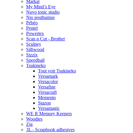
Markal
My Mind’s Eye
Nuvo tonic studio
Nio posthumus
Pébéo
Pentel
Powertex
Scan n Cut - Brother
Sculpey
Silhwood
Sizzix
Speedball
Tsukineko
Tout voir Tsukineko
Versamark
Versacolor
Versafine
Versacraft
Memento
Stazon
Versamagic
WE R Memory Keepers
Woodies
Zig
3L - Scrapbook adhesives