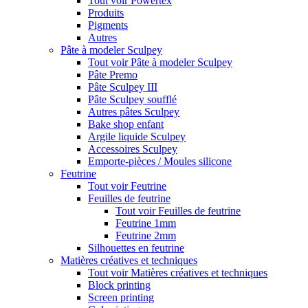
Tout voir Powertex
Produits
Pigments
Autres
Pâte à modeler Sculpey
Tout voir Pâte à modeler Sculpey
Pâte Premo
Pâte Sculpey III
Pâte Sculpey soufflé
Autres pâtes Sculpey
Bake shop enfant
Argile liquide Sculpey
Accessoires Sculpey
Emporte-pièces / Moules silicone
Feutrine
Tout voir Feutrine
Feuilles de feutrine
Tout voir Feuilles de feutrine
Feutrine 1mm
Feutrine 2mm
Silhouettes en feutrine
Matières créatives et techniques
Tout voir Matières créatives et techniques
Block printing
Screen printing