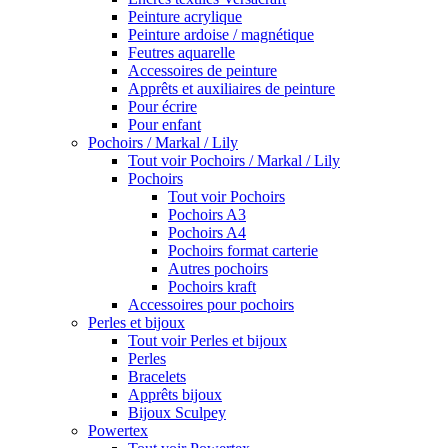
Peinture acrylique
Peinture ardoise / magnétique
Feutres aquarelle
Accessoires de peinture
Apprêts et auxiliaires de peinture
Pour écrire
Pour enfant
Pochoirs / Markal / Lily
Tout voir Pochoirs / Markal / Lily
Pochoirs
Tout voir Pochoirs
Pochoirs A3
Pochoirs A4
Pochoirs format carterie
Autres pochoirs
Pochoirs kraft
Accessoires pour pochoirs
Perles et bijoux
Tout voir Perles et bijoux
Perles
Bracelets
Apprêts bijoux
Bijoux Sculpey
Powertex