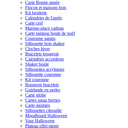
Carte Bonne année
Flocon et maisons bois
Kit broderie
Calendrier de l'après
Carte cerf
Marque-place cadeau
Carte tampon boule de noël
Couronne sapins
Silhouette bois shaker
Cloches hiver
Bracelets bougeoir
Calendrier accordeon
Shaker boule
Silhouettes acryliques
Silhouette couronne
Kit couronne
Bougeoir bracelets
Guirlande en perles
Carte globe
Cartes xmas berries
Carte momies
Silhouettes citrouille
Moodboard Halloween
Vase Halloween
Plateau effet pierre