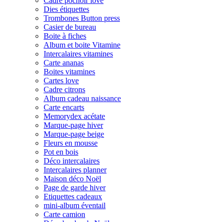
Cadre pochoir love
Dies étiquettes
Trombones Button press
Casier de bureau
Boite à fiches
Album et boite Vitamine
Intercalaires vitamines
Carte ananas
Boites vitamines
Cartes love
Cadre citrons
Album cadeau naissance
Carte encarts
Memorydex acétate
Marque-page hiver
Marque-page beige
Fleurs en mousse
Pot en bois
Déco intercalaires
Intercalaires planner
Maison déco Noël
Page de garde hiver
Etiquettes cadeaux
mini-album éventail
Carte camion