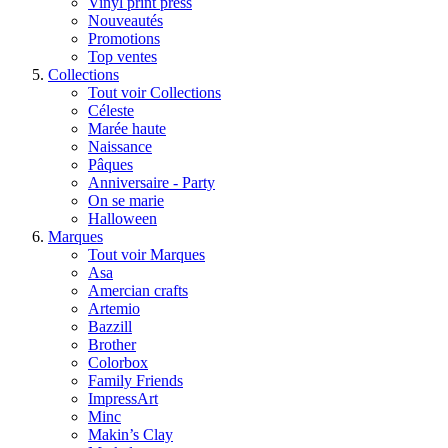
Vinyl print press
Nouveautés
Promotions
Top ventes
Collections
Tout voir Collections
Céleste
Marée haute
Naissance
Pâques
Anniversaire - Party
On se marie
Halloween
Marques
Tout voir Marques
Asa
Amercian crafts
Artemio
Bazzill
Brother
Colorbox
Family Friends
ImpressArt
Minc
Makin’s Clay