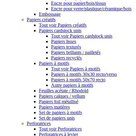
Encre pour papier/bois/tissus
Encre pour verre/plastique/céramique/bois
Embossage
Papiers créatifs
Tout voir Papiers créatifs
Papiers cardstock unis
Tout voir Papiers cardstock unis
Papiers lisses
Papiers texturés
Papiers brillants / pailletés
Papiers recyclés
Papiers à motifs
Tout voir Papiers à motifs
Papiers à motifs 30x30 recto/verso
Papiers à motifs 50x70 recto
Autre papiers à motifs
Feuilles acétate / Rhodoïd
Papiers calques / vellum
Papiers foil métallisé
Papiers matières
Set de papiers à motifs
Set de papiers unis
Perforatrices
Tout voir Perforatrices
Perforatrices à levier