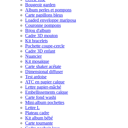
Bougeoir garden
Album perles et pompons
Carte papillons bleus
Loaded enveloppe mariposa
Couronne pompons
Bijou d'album
Cadre 3D mouton
Kit bracelets
Pochette coupe-cercle
Cadre 3D enfant
Nuancier
Kit mosaïque
Carte shaker acétate
Dimensional diffuser
Test ardoise
ATC en papier calque
Lettre papier-mâché
Embellissements calque
Carte fond washi
Mini-album pochettes
Lettre L
Plateau cadre
Kit album bébé
Carte tournante