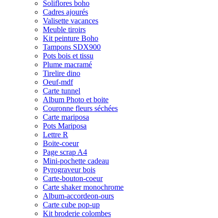
Soliflores boho
Cadres ajourés
Valisette vacances
Meuble tiroirs
Kit peinture Boho
Tampons SDX900
Pots bois et tissu
Plume macramé
Tirelire dino
Oeuf-mdf
Carte tunnel
Album Photo et boite
Couronne fleurs séchées
Carte mariposa
Pots Mariposa
Lettre R
Boite-coeur
Page scrap A4
Mini-pochette cadeau
Pyrograveur bois
Carte-bouton-coeur
Carte shaker monochrome
Album-accordeon-ours
Carte cube pop-up
Kit broderie colombes