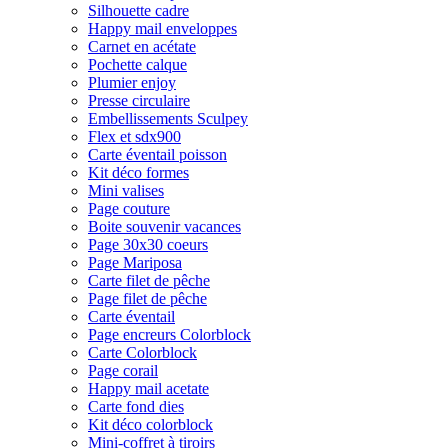
Silhouette cadre
Happy mail enveloppes
Carnet en acétate
Pochette calque
Plumier enjoy
Presse circulaire
Embellissements Sculpey
Flex et sdx900
Carte éventail poisson
Kit déco formes
Mini valises
Page couture
Boite souvenir vacances
Page 30x30 coeurs
Page Mariposa
Carte filet de pêche
Page filet de pêche
Carte éventail
Page encreurs Colorblock
Carte Colorblock
Page corail
Happy mail acetate
Carte fond dies
Kit déco colorblock
Mini-coffret à tiroirs