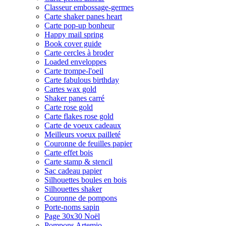
Classeur embossage-germes
Carte shaker panes heart
Carte pop-up bonheur
Happy mail spring
Book cover guide
Carte cercles à broder
Loaded enveloppes
Carte trompe-l'oeil
Carte fabulous birthday
Cartes wax gold
Shaker panes carré
Carte rose gold
Carte flakes rose gold
Carte de voeux cadeaux
Meilleurs voeux pailleté
Couronne de feuilles papier
Carte effet bois
Carte stamp & stencil
Sac cadeau papier
Silhouettes boules en bois
Silhouettes shaker
Couronne de pompons
Porte-noms sapin
Page 30x30 Noël
Pompons Artemio