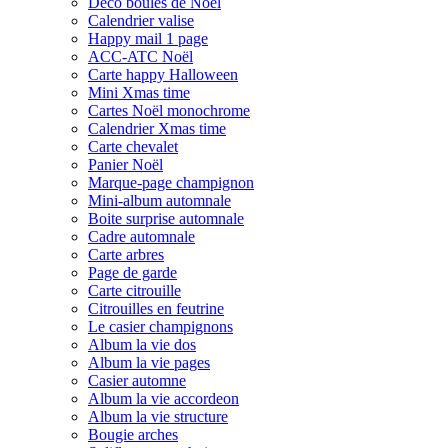
Déco boules de Noël
Calendrier valise
Happy mail 1 page
ACC-ATC Noël
Carte happy Halloween
Mini Xmas time
Cartes Noël monochrome
Calendrier Xmas time
Carte chevalet
Panier Noël
Marque-page champignon
Mini-album automnale
Boite surprise automnale
Cadre automnale
Carte arbres
Page de garde
Carte citrouille
Citrouilles en feutrine
Le casier champignons
Album la vie dos
Album la vie pages
Casier automne
Album la vie accordeon
Album la vie structure
Bougie arches