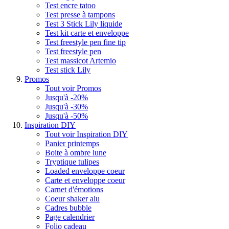
Test encre tatoo
Test presse à tampons
Test 3 Stick Lily liquide
Test kit carte et enveloppe
Test freestyle pen fine tip
Test freestyle pen
Test massicot Artemio
Test stick Lily
Promos
Tout voir Promos
Jusqu'à -20%
Jusqu'à -30%
Jusqu'à -50%
Inspiration DIY
Tout voir Inspiration DIY
Panier printemps
Boite à ombre lune
Tryptique tulipes
Loaded enveloppe coeur
Carte et enveloppe coeur
Carnet d'émotions
Coeur shaker alu
Cadres bubble
Page calendrier
Folio cadeau