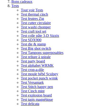
Bons cadeaux
Tests
Tout voir Tests
Test thermal cinch
Test feutres Zig
Test cutter circulaire
Test washi chomper
Test craft tool set
Test colle pâte 3-D Sizzix
Test SDX900
Test die & stamp
Test Big shot switch
Test Tampons superposables
Test reliure à spirale
Test party board
Test alphabet WRMK
Test crop-a-dile
Test moule bébé Sculpey
Test pocket punch wrmk
Test Versamark
Test Stitch happy pen
Test Cinch mint
Test explosion board
Test tapis magnétique
Test delicata