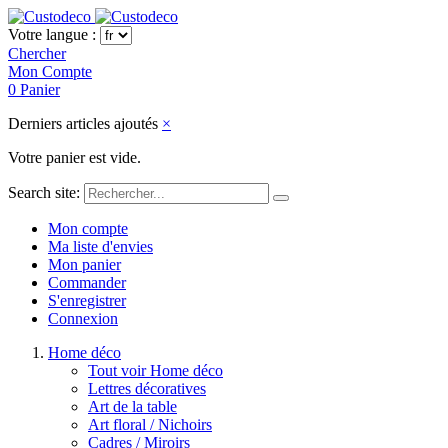
Votre langue :
Chercher
Mon Compte
0
Panier
Derniers articles ajoutés
×
Votre panier est vide.
Search site:
Mon compte
Ma liste d'envies
Mon panier
Commander
S'enregistrer
Connexion
Home déco
Tout voir Home déco
Lettres décoratives
Art de la table
Art floral / Nichoirs
Cadres / Miroirs