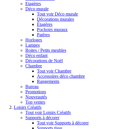
Etagères
Déco murale
Tout voir Déco murale
Décorations murales
Étagères
Pochoirs muraux
Patères
Horloges
Lampes
Boites / Petits meubles
Déco enfant
Décorations de Noël
Chambre
Tout voir Chambre
Accessoires déco chambre
Rangements
Bureau
Promotions
Nouveautés
Top ventes
Loisirs Créatifs
Tout voir Loisirs Créatifs
Supports à décorer
Tout voir Supports à décorer
Supports tissu