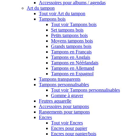
Accessoires pour albums / agendas
Art du tampon
Tout voir Art du tampon
Tampons bois
Tout voir Tampons bois
Set tampons bois
Petits tampons bois
Moyens tampons bois
Grands tampons bois
Tampons en Français
Tampons en Anglais
Tampons en Néérlandais
Tampons en Allemand
Tampons en Espagnol
Tampons transparents
Tampons personnalisables
Tout voir Tampons personnalisables
Gomme à graver
Feutres aquarelle
Accessoires pour tampons
Rangements pour tampons
Encres
Tout voir Encres
Encres pour papier
Encres pour papier/bois