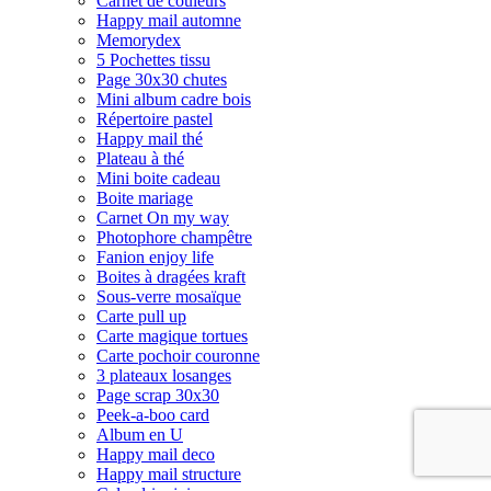
Carnet de couleurs
Happy mail automne
Memorydex
5 Pochettes tissu
Page 30x30 chutes
Mini album cadre bois
Répertoire pastel
Happy mail thé
Plateau à thé
Mini boite cadeau
Boite mariage
Carnet On my way
Photophore champêtre
Fanion enjoy life
Boites à dragées kraft
Sous-verre mosaïque
Carte pull up
Carte magique tortues
Carte pochoir couronne
3 plateaux losanges
Page scrap 30x30
Peek-a-boo card
Album en U
Happy mail deco
Happy mail structure