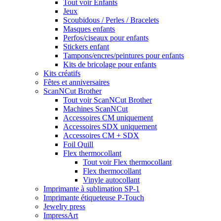
Tout voir Enfants
Jeux
Scoubidous / Perles / Bracelets
Masques enfants
Perfos/ciseaux pour enfants
Stickers enfant
Tampons/encres/peintures pour enfants
Kits de bricolage pour enfants
Kits créatifs
Fêtes et anniversaires
ScanNCut Brother
Tout voir ScanNCut Brother
Machines ScanNCut
Accessoires CM uniquement
Accessoires SDX uniquement
Accessoires CM + SDX
Foil Quill
Flex thermocollant
Tout voir Flex thermocollant
Flex thermocollant
Vinyle autocollant
Imprimante à sublimation SP-1
Imprimante étiqueteuse P-Touch
Jewelry press
ImpressArt