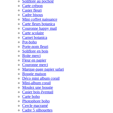
Soliflore au pochoir
Carte crépon
Casier fleuri
Cadre bisous
Mini coffret naissance
Carte fleurs botanica
Couronne happy mail
Carte scolaire
Carnet botanica
Pot-boho
Porte-nom fleuri
Soliflore en bois
Boite merci
Fleur en papier
Couronne merci
Marque-page papier safari
Bougie maison
Déco mini album corail
Mini-album corail
Moulez une bougie
Casier bois éventail
Carte boho
Photophore boho
Cercle macramé
Cadre 5 silhouettes