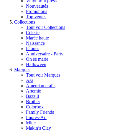
Vinyl print press
Nouveautés
Promotions
Top ventes
Collections
Tout voir Collections
Céleste
Marée haute
Naissance
Pâques
Anniversaire - Party
On se marie
Halloween
Marques
Tout voir Marques
Asa
Amercian crafts
Artemio
Bazzill
Brother
Colorbox
Family Friends
ImpressArt
Minc
Makin’s Clay