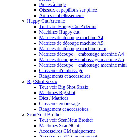
Pinces à linge
Oiseaux et papillons sur pince
Autres embellissements
Happy Cut Artemio
Tout voir Happy Cut Artemio
Machines Happy cut
Matrices de découpe machine A4
Matrices de découpe machine A5
Matrices de découpe machine mini
Matrices découpe + embossage machine A4
Matrices découpe + embossage machine A5
Matrices découpe + embossage machine mini
Classeurs d'embossage
Rangements et accessoires
Big Shot Sizzix
Tout voir Big Shot Sizzix
Machines Big shot
Dies / Matrices
Classeurs embossage
Rangement et accessoires
ScanNcut Brother
Tout voir ScanNcut Brother
Machines ScanNCut
Accessoires CM uniquement
Accessoires SDX uniquement