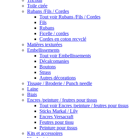
Tricotin
Toile cirée
Rubans /Fils / Cordes
Tout voir Rubans /Fils / Cordes
Fils
Rubans
Ficelle / cordes
Cordes en coton recyclé
Matières texturées
Embellissements
Tout voir Embellissements
Décalcomanies
Boutons
Strass
Autres décorations
Tissage / Broderie / Punch needle
Laine
Biais
Encres /peinture / feutres pour tissus
Tout voir Encres /peinture / feutres pour tissus
Sticks Markal / Lily
Encres Versacraft
Feutres pour tissu
Peinture pour tissus
Kits et accessoires