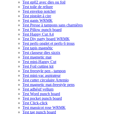
Test gp02 avec dies ou foil
Test toile de reliure
Test envelop notcher
Test pistolet à cire
Test gants WRMK
Test Presse à tampons sans charnières
Test Pillow punch board
Test Happy Cut A4
Test Diy party board WRMK
Test perfo onglet et perfo 6 trous
Test tapis magnétic
Test classeur dies sizzix
Test magnetic mat
Test mini-Happy Cut
Test Foil cutting kit
Test freestyle pen - tampon
Test mini-vac aspirateur
Test cutter circulaire Artemio
Test magnetic mat-freestyle pens
Test adhésif vellum
Test Word punch board
Test pocket punch board
Test Click-click
Test massicot rose WRMK
Test tag punch board