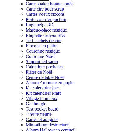
Carte shaker bonne année
Carte cire pour scrap
Cartes voeux flocons
Porte-courrier pochoir
Luge neige 3D
Marque-place rustique
Etiquette cadeau SNC
Test cachets de cire
Flocons en plâtre
Couronne rustique
Couronne Noël
Support led sapin
Calendrier pochettes
Plâtre de Noël
Centre de table Noël
Album Automne en papier
Kit calendrier jute
Kit calendrier kraft
Village lumineux
Gel bougie
Test pocket board
Tirelire fleurie
Cartes et araignée
Mini-album déstructuré
Album Halloween cercueil