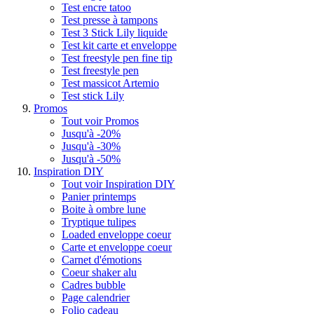
Test encre tatoo
Test presse à tampons
Test 3 Stick Lily liquide
Test kit carte et enveloppe
Test freestyle pen fine tip
Test freestyle pen
Test massicot Artemio
Test stick Lily
Promos
Tout voir Promos
Jusqu'à -20%
Jusqu'à -30%
Jusqu'à -50%
Inspiration DIY
Tout voir Inspiration DIY
Panier printemps
Boite à ombre lune
Tryptique tulipes
Loaded enveloppe coeur
Carte et enveloppe coeur
Carnet d'émotions
Coeur shaker alu
Cadres bubble
Page calendrier
Folio cadeau