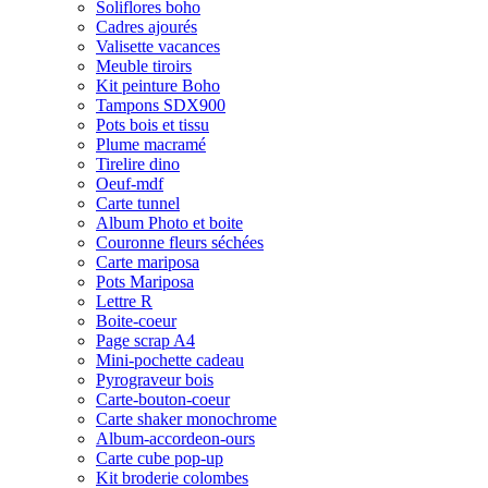
Soliflores boho
Cadres ajourés
Valisette vacances
Meuble tiroirs
Kit peinture Boho
Tampons SDX900
Pots bois et tissu
Plume macramé
Tirelire dino
Oeuf-mdf
Carte tunnel
Album Photo et boite
Couronne fleurs séchées
Carte mariposa
Pots Mariposa
Lettre R
Boite-coeur
Page scrap A4
Mini-pochette cadeau
Pyrograveur bois
Carte-bouton-coeur
Carte shaker monochrome
Album-accordeon-ours
Carte cube pop-up
Kit broderie colombes