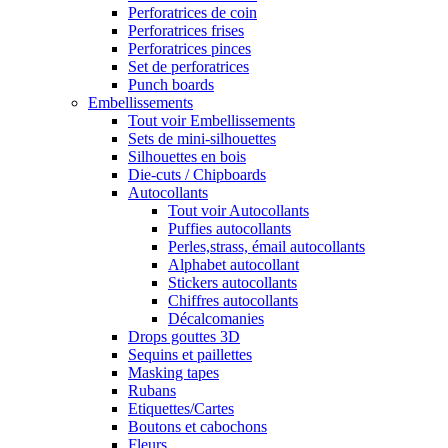
Perforatrices de coin
Perforatrices frises
Perforatrices pinces
Set de perforatrices
Punch boards
Embellissements
Tout voir Embellissements
Sets de mini-silhouettes
Silhouettes en bois
Die-cuts / Chipboards
Autocollants
Tout voir Autocollants
Puffies autocollants
Perles,strass, émail autocollants
Alphabet autocollant
Stickers autocollants
Chiffres autocollants
Décalcomanies
Drops gouttes 3D
Sequins et paillettes
Masking tapes
Rubans
Etiquettes/Cartes
Boutons et cabochons
Fleurs