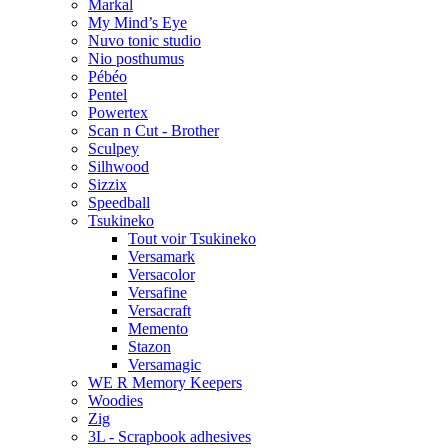
Markal
My Mind’s Eye
Nuvo tonic studio
Nio posthumus
Pébéo
Pentel
Powertex
Scan n Cut - Brother
Sculpey
Silhwood
Sizzix
Speedball
Tsukineko
Tout voir Tsukineko
Versamark
Versacolor
Versafine
Versacraft
Memento
Stazon
Versamagic
WE R Memory Keepers
Woodies
Zig
3L - Scrapbook adhesives