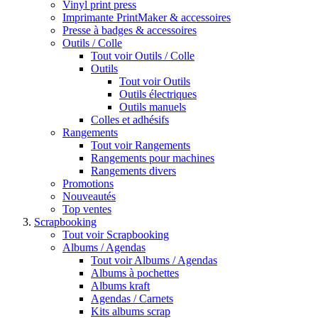
Vinyl print press
Imprimante PrintMaker & accessoires
Presse à badges & accessoires
Outils / Colle
Tout voir Outils / Colle
Outils
Tout voir Outils
Outils électriques
Outils manuels
Colles et adhésifs
Rangements
Tout voir Rangements
Rangements pour machines
Rangements divers
Promotions
Nouveautés
Top ventes
Scrapbooking
Tout voir Scrapbooking
Albums / Agendas
Tout voir Albums / Agendas
Albums à pochettes
Albums kraft
Agendas / Carnets
Kits albums scrap