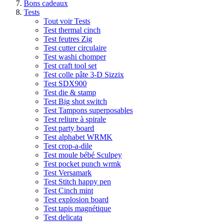
Bons cadeaux
Tests
Tout voir Tests
Test thermal cinch
Test feutres Zig
Test cutter circulaire
Test washi chomper
Test craft tool set
Test colle pâte 3-D Sizzix
Test SDX900
Test die & stamp
Test Big shot switch
Test Tampons superposables
Test reliure à spirale
Test party board
Test alphabet WRMK
Test crop-a-dile
Test moule bébé Sculpey
Test pocket punch wrmk
Test Versamark
Test Stitch happy pen
Test Cinch mint
Test explosion board
Test tapis magnétique
Test delicata