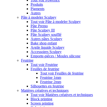
Tout voir Powertex
Produits
Pigments
Autres
Pâte à modeler Sculpey
Tout voir Pâte à modeler Sculpey
Pâte Premo
Pâte Sculpey III
Pâte Sculpey soufflé
Autres pâtes Sculpey
Bake shop enfant
Argile liquide Sculpey
Accessoires Sculpey
Emporte-pièces / Moules silicone
Feutrine
Tout voir Feutrine
Feuilles de feutrine
Tout voir Feuilles de feutrine
Feutrine 1mm
Feutrine 2mm
Silhouettes en feutrine
Matières créatives et techniques
Tout voir Matières créatives et techniques
Block printing
Screen printing