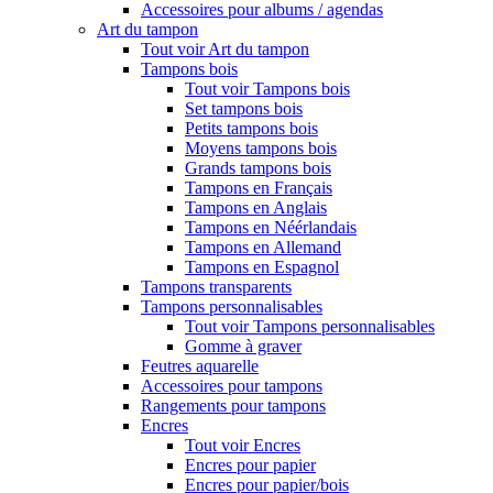
Accessoires pour albums / agendas
Art du tampon
Tout voir Art du tampon
Tampons bois
Tout voir Tampons bois
Set tampons bois
Petits tampons bois
Moyens tampons bois
Grands tampons bois
Tampons en Français
Tampons en Anglais
Tampons en Néérlandais
Tampons en Allemand
Tampons en Espagnol
Tampons transparents
Tampons personnalisables
Tout voir Tampons personnalisables
Gomme à graver
Feutres aquarelle
Accessoires pour tampons
Rangements pour tampons
Encres
Tout voir Encres
Encres pour papier
Encres pour papier/bois