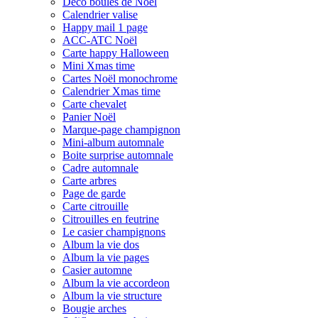
Déco boules de Noël
Calendrier valise
Happy mail 1 page
ACC-ATC Noël
Carte happy Halloween
Mini Xmas time
Cartes Noël monochrome
Calendrier Xmas time
Carte chevalet
Panier Noël
Marque-page champignon
Mini-album automnale
Boite surprise automnale
Cadre automnale
Carte arbres
Page de garde
Carte citrouille
Citrouilles en feutrine
Le casier champignons
Album la vie dos
Album la vie pages
Casier automne
Album la vie accordeon
Album la vie structure
Bougie arches