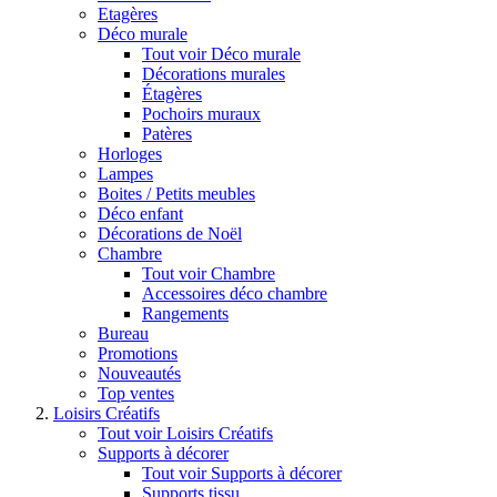
Etagères
Déco murale
Tout voir Déco murale
Décorations murales
Étagères
Pochoirs muraux
Patères
Horloges
Lampes
Boites / Petits meubles
Déco enfant
Décorations de Noël
Chambre
Tout voir Chambre
Accessoires déco chambre
Rangements
Bureau
Promotions
Nouveautés
Top ventes
Loisirs Créatifs
Tout voir Loisirs Créatifs
Supports à décorer
Tout voir Supports à décorer
Supports tissu