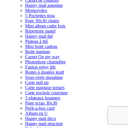
Carnet de couleurs
Happy mail automne
Memorydex
5 Pochettes tissu
Page 30x30 chutes
Mini album cadre bois
Répertoire pastel
Happy mail thé
Plateau à thé
Mini boite cadeau
Boite mariage
Carnet On my way
Photophore champêtre
Fanion enjoy life
Boites à dragées kraft
Sous-verre mosaïque
Carte pull up
Carte magique tortues
Carte pochoir couronne
3 plateaux losanges
Page scrap 30x30
Peek-a-boo card
Album en U
Happy mail deco
Happy mail structure