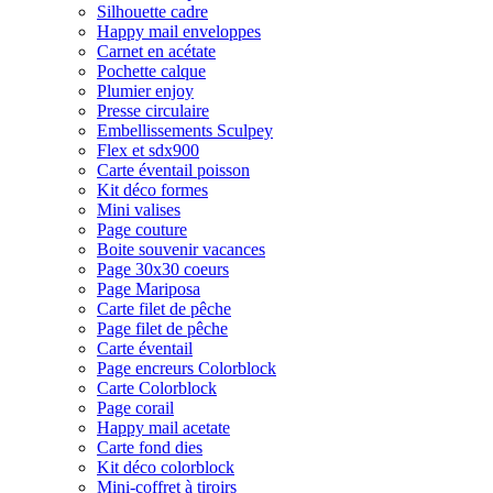
Silhouette cadre
Happy mail enveloppes
Carnet en acétate
Pochette calque
Plumier enjoy
Presse circulaire
Embellissements Sculpey
Flex et sdx900
Carte éventail poisson
Kit déco formes
Mini valises
Page couture
Boite souvenir vacances
Page 30x30 coeurs
Page Mariposa
Carte filet de pêche
Page filet de pêche
Carte éventail
Page encreurs Colorblock
Carte Colorblock
Page corail
Happy mail acetate
Carte fond dies
Kit déco colorblock
Mini-coffret à tiroirs