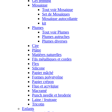
Gel printing
Mosaique
Tout voir Mosaique
Set de Mosaïques
Mosaïque autocollante
kit
Plumes
Tout voir Plumes
Plumes autruches
Plumes diverses
Cire
Plâtre
Matières naturelles
Fils métalliques et cordes
Flex
Silicone
Papier mâché
Formes polystyrène
Papier crépon
Fluo et acrylqiue
Macramé
Punch needle et broderie
Laine / feutrage
Tricotin
Enfants