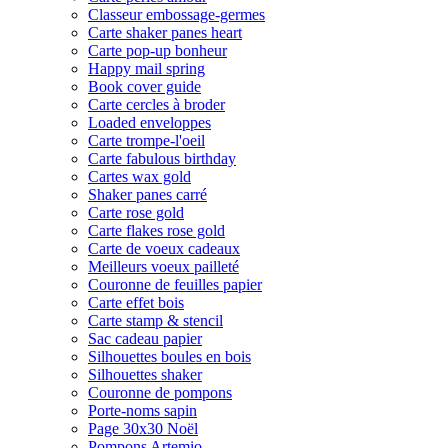
Classeur embossage-germes
Carte shaker panes heart
Carte pop-up bonheur
Happy mail spring
Book cover guide
Carte cercles à broder
Loaded enveloppes
Carte trompe-l'oeil
Carte fabulous birthday
Cartes wax gold
Shaker panes carré
Carte rose gold
Carte flakes rose gold
Carte de voeux cadeaux
Meilleurs voeux pailleté
Couronne de feuilles papier
Carte effet bois
Carte stamp & stencil
Sac cadeau papier
Silhouettes boules en bois
Silhouettes shaker
Couronne de pompons
Porte-noms sapin
Page 30x30 Noël
Pompons Artemio