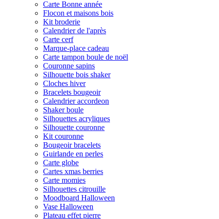
Carte Bonne année
Flocon et maisons bois
Kit broderie
Calendrier de l'après
Carte cerf
Marque-place cadeau
Carte tampon boule de noël
Couronne sapins
Silhouette bois shaker
Cloches hiver
Bracelets bougeoir
Calendrier accordeon
Shaker boule
Silhouettes acryliques
Silhouette couronne
Kit couronne
Bougeoir bracelets
Guirlande en perles
Carte globe
Cartes xmas berries
Carte momies
Silhouettes citrouille
Moodboard Halloween
Vase Halloween
Plateau effet pierre