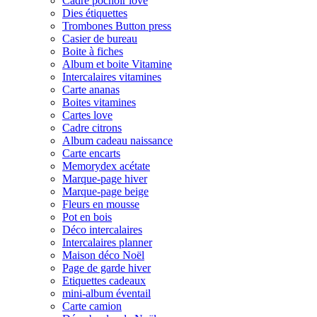
Cadre pochoir love
Dies étiquettes
Trombones Button press
Casier de bureau
Boite à fiches
Album et boite Vitamine
Intercalaires vitamines
Carte ananas
Boites vitamines
Cartes love
Cadre citrons
Album cadeau naissance
Carte encarts
Memorydex acétate
Marque-page hiver
Marque-page beige
Fleurs en mousse
Pot en bois
Déco intercalaires
Intercalaires planner
Maison déco Noël
Page de garde hiver
Etiquettes cadeaux
mini-album éventail
Carte camion