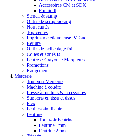
Accessoires CM et SDX
Foil quill
Stencil & stamp
Outils de scrapbooking
Nouveautés
Top ventes
Imprimante étiqueteuse P-Touch
Reliure
Outils de pelliculage foil
Colles et adhésifs
Feutres / Crayons / Marqueurs
Promotions
Rangements
Mercerie
Tout voir Mercerie
Machine à coudre
Presse à boutons & accessoires
Supports en tissu et tissus
Flex
Feuilles simili cuir
Feutrine
Tout voir Feutrine
Feutrine 1mm
Feutrine 2mm