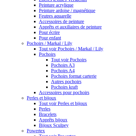
Peinture acrylique
Peinture ardoise / magnétique
Feutres aquarelle
Accessoires de peinture
Apprêts et auxiliaires de peinture
Pour écrire
Pour enfant
Pochoirs / Markal / Lily
Tout voir Pochoirs / Markal / Lily
Pochoirs
Tout voir Pochoirs
Pochoirs A3
Pochoirs A4
Pochoirs format carterie
Autres pochoirs
Pochoirs kraft
Accessoires pour pochoirs
Perles et bijoux
Tout voir Perles et bijoux
Perles
Bracelets
Apprêts bijoux
Bijoux Sculpey
Powertex