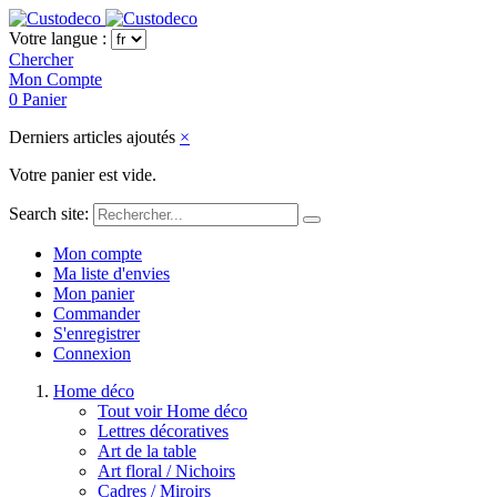
Votre langue :
Chercher
Mon Compte
0
Panier
Derniers articles ajoutés
×
Votre panier est vide.
Search site:
Mon compte
Ma liste d'envies
Mon panier
Commander
S'enregistrer
Connexion
Home déco
Tout voir Home déco
Lettres décoratives
Art de la table
Art floral / Nichoirs
Cadres / Miroirs