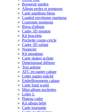
Bougeoir garden
Album perles et pompons
Carte papillons bleus
Loaded enveloppe mariposa
Couronne pompons
Bijou d'album
Cadre 3D mouton
Kit bracelets
Pochette coupe-cercle
Cadre 3D enfant
Nuancier
Kit mosaïque
Carte shaker acétate
Dimensional diffuser
Test ardoise
ATC en papier calque
Lettre papier-mâché
Embellissements calque
Carte fond washi
Mini-album pochettes
Lettre L
Plateau cadre
Kit album bébé
Carte tournante