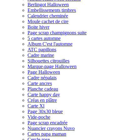
Berlingot Halloween
Embellissements timbres
Calendrier cheminée
Moule cachet de cire
Boite hiver
Page scrap champignons suite
5 cartes automne
Album C'est l'automne
ATC papillons
Cadre marine
Silhouettes citrouilles
Marque-page Halloween
Page Halloween
Cadre népalais
Carte ancres
Planche cadeau
Carte happy day
Créas en plâtre
Carte Xl
Page 30x30 bleue
Vide-poche
Page scrap encadrée
Nuancier crayons Nuvo
Cartes papa maman
Cercle rose