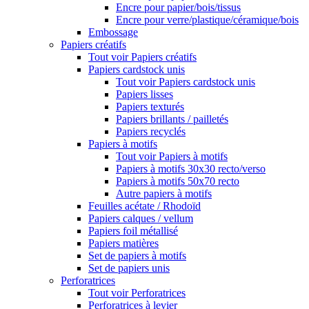
Encre pour papier/bois/tissus
Encre pour verre/plastique/céramique/bois
Embossage
Papiers créatifs
Tout voir Papiers créatifs
Papiers cardstock unis
Tout voir Papiers cardstock unis
Papiers lisses
Papiers texturés
Papiers brillants / pailletés
Papiers recyclés
Papiers à motifs
Tout voir Papiers à motifs
Papiers à motifs 30x30 recto/verso
Papiers à motifs 50x70 recto
Autre papiers à motifs
Feuilles acétate / Rhodoïd
Papiers calques / vellum
Papiers foil métallisé
Papiers matières
Set de papiers à motifs
Set de papiers unis
Perforatrices
Tout voir Perforatrices
Perforatrices à levier