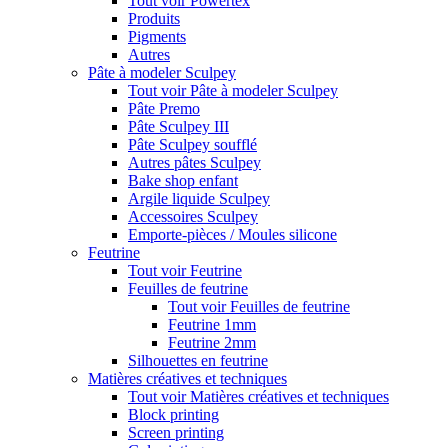
Tout voir Powertex
Produits
Pigments
Autres
Pâte à modeler Sculpey
Tout voir Pâte à modeler Sculpey
Pâte Premo
Pâte Sculpey III
Pâte Sculpey soufflé
Autres pâtes Sculpey
Bake shop enfant
Argile liquide Sculpey
Accessoires Sculpey
Emporte-pièces / Moules silicone
Feutrine
Tout voir Feutrine
Feuilles de feutrine
Tout voir Feuilles de feutrine
Feutrine 1mm
Feutrine 2mm
Silhouettes en feutrine
Matières créatives et techniques
Tout voir Matières créatives et techniques
Block printing
Screen printing