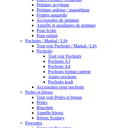
Peinture acrylique
Peinture ardoise / magnétique
Feutres aquarelle
Accessoires de peinture
Apprêts et auxiliaires de peinture
Pour écrire
Pour enfant
Pochoirs / Markal / Lily
Tout voir Pochoirs / Markal / Lily
Pochoirs
Tout voir Pochoirs
Pochoirs A3
Pochoirs A4
Pochoirs format carterie
Autres pochoirs
Pochoirs kraft
Accessoires pour pochoirs
Perles et bijoux
Tout voir Perles et bijoux
Perles
Bracelets
Apprêts bijoux
Bijoux Sculpey
Powertex