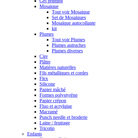
Gel printing
Mosaique
Tout voir Mosaique
Set de Mosaïques
Mosaïque autocollante
kit
Plumes
Tout voir Plumes
Plumes autruches
Plumes diverses
Cire
Plâtre
Matières naturelles
Fils métalliques et cordes
Flex
Silicone
Papier mâché
Formes polystyrène
Papier crépon
Fluo et acrylqiue
Macramé
Punch needle et broderie
Laine / feutrage
Tricotin
Enfants