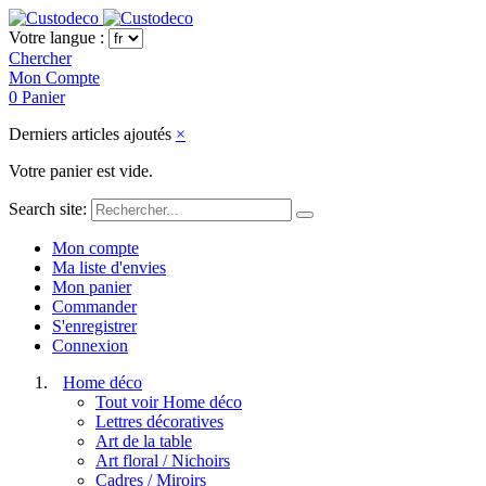
Votre langue :
Chercher
Mon Compte
0
Panier
Derniers articles ajoutés
×
Votre panier est vide.
Search site:
Mon compte
Ma liste d'envies
Mon panier
Commander
S'enregistrer
Connexion
Home déco
Tout voir Home déco
Lettres décoratives
Art de la table
Art floral / Nichoirs
Cadres / Miroirs