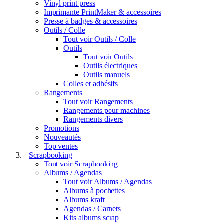
Vinyl print press
Imprimante PrintMaker & accessoires
Presse à badges & accessoires
Outils / Colle
Tout voir Outils / Colle
Outils
Tout voir Outils
Outils électriques
Outils manuels
Colles et adhésifs
Rangements
Tout voir Rangements
Rangements pour machines
Rangements divers
Promotions
Nouveautés
Top ventes
Scrapbooking
Tout voir Scrapbooking
Albums / Agendas
Tout voir Albums / Agendas
Albums à pochettes
Albums kraft
Agendas / Carnets
Kits albums scrap