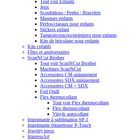
Tout voir Enfants
Jeux
Scoubidous / Perles / Bracelets
Masques enfants
Perfos/ciseaux pour enfants
Stickers enfant
Tampons/encres/peintures pour enfants
Kits de bricolage pour enfants
Kits créatifs
Fêtes et anniversaires
ScanNCut Brother
Tout voir ScanNCut Brother
Machines ScanNCut
Accessoires CM uniquement
Accessoires SDX uniquement
Accessoires CM + SDX
Foil Quill
Flex thermocollant
Tout voir Flex thermocollant
Flex thermocollant
Vinyle autocollant
Imprimante à sublimation SP-1
Imprimante étiqueteuse P-Touch
Jewelry press
ImpressArt