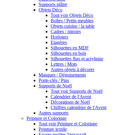
Supports plâtre
Objets Déco
Tout voir Objets Déco
Boîtes / Petits meubles
Objets cuisine / la table
Cadres / miroirs
Horloges
Etagères
Silhouettes en MDF
Silhouettes en bois
Silhouettes fluo et acrylique
Lettres / Mots
Autres objets à décorer
Masques / Déguisements
Porte-clés / Pins
Supports de Noël
Tout voir Supports de Noël
Calendrier de l'Avent
Décorations de Noël
Chiffres calendrier de l'Avent
Autres supports
Peinture et Coloriage
Tout voir Peinture et Coloriage
Peinture textile
Encres textiles Versacraft