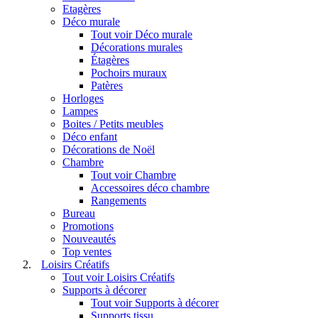
Etagères
Déco murale
Tout voir Déco murale
Décorations murales
Étagères
Pochoirs muraux
Patères
Horloges
Lampes
Boites / Petits meubles
Déco enfant
Décorations de Noël
Chambre
Tout voir Chambre
Accessoires déco chambre
Rangements
Bureau
Promotions
Nouveautés
Top ventes
Loisirs Créatifs
Tout voir Loisirs Créatifs
Supports à décorer
Tout voir Supports à décorer
Supports tissu