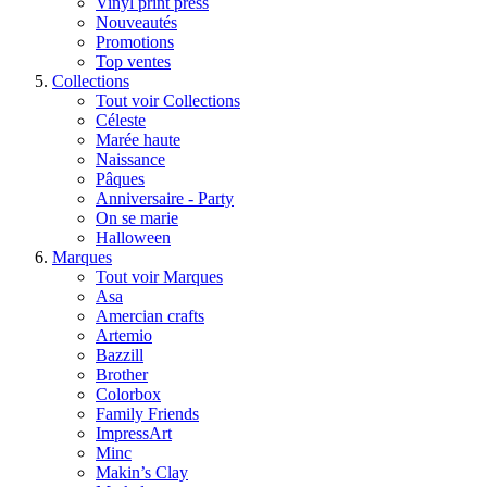
Vinyl print press
Nouveautés
Promotions
Top ventes
Collections
Tout voir Collections
Céleste
Marée haute
Naissance
Pâques
Anniversaire - Party
On se marie
Halloween
Marques
Tout voir Marques
Asa
Amercian crafts
Artemio
Bazzill
Brother
Colorbox
Family Friends
ImpressArt
Minc
Makin’s Clay