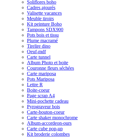
Soliflores boho
Cadres ajourés
Valisette vacances
Meuble tiroirs
Kit peinture Boho
Tampons SDX900
Pots bois et tissu
Plume macramé
Tirelire dino
Oeuf-mdf
Carte tunnel
Album Photo et boite
Couronne fleurs séchées
Carte mariposa
Pots Mariposa
Lettre R
Boite-coeur
Page scrap A4
Mini-pochette cadeau
Pyrograveur bois
Carte-bouton-coeur
Carte shaker monochrome
Album-accordeon-ours
Carte cube pop-up
Kit broderie colombes