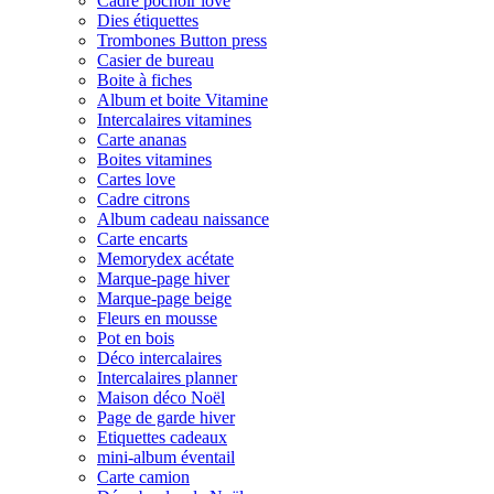
Cadre pochoir love
Dies étiquettes
Trombones Button press
Casier de bureau
Boite à fiches
Album et boite Vitamine
Intercalaires vitamines
Carte ananas
Boites vitamines
Cartes love
Cadre citrons
Album cadeau naissance
Carte encarts
Memorydex acétate
Marque-page hiver
Marque-page beige
Fleurs en mousse
Pot en bois
Déco intercalaires
Intercalaires planner
Maison déco Noël
Page de garde hiver
Etiquettes cadeaux
mini-album éventail
Carte camion