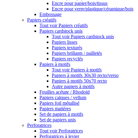
Encre pour papier/bois/tissus
Encre pour verre/plastique/céramique/bois
Embossage
Papiers créatifs
Tout voir Papiers créatifs
Papiers cardstock unis
Tout voir Papiers cardstock unis
Papiers lisses
Papiers texturés
Papiers brillants / pailletés
Papiers recyclés
Papiers à motifs
Tout voir Papiers à motifs
Papiers à motifs 30x30 recto/verso
Papiers à motifs 50x70 recto
Autre papiers à motifs
Feuilles acétate / Rhodoïd
Papiers calques / vellum
Papiers foil métallisé
Papiers matières
Set de papiers à motifs
Set de papiers unis
Perforatrices
Tout voir Perforatrices
Perforatrices à levier