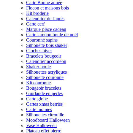
Carte Bonne année
Flocon et maisons bois
Kit broderie
Calendrier de l'après
Carte cerf
Marque-place cadeau
Carte tampon boule de noël
Couronne sapins
Silhouette bois shaker
Cloches hiver
Bracelets bougeoir
Calendrier accordeon
Shaker boule
Silhouettes acryliques
Silhouette couronne
Kit couronne
Bougeoir bracelets
Guirlande en perles
Carte globe
Cartes xmas berries
Carte momies
Silhouettes citrouille
Moodboard Halloween
Vase Halloween
Plateau effet pierre