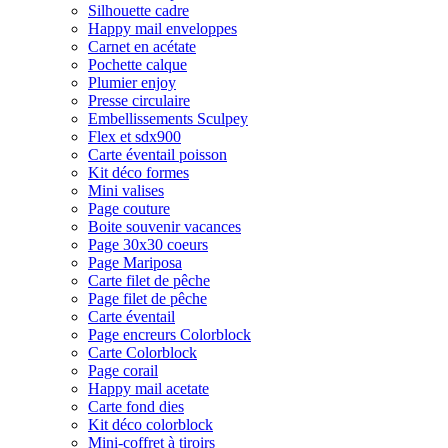
Silhouette cadre
Happy mail enveloppes
Carnet en acétate
Pochette calque
Plumier enjoy
Presse circulaire
Embellissements Sculpey
Flex et sdx900
Carte éventail poisson
Kit déco formes
Mini valises
Page couture
Boite souvenir vacances
Page 30x30 coeurs
Page Mariposa
Carte filet de pêche
Page filet de pêche
Carte éventail
Page encreurs Colorblock
Carte Colorblock
Page corail
Happy mail acetate
Carte fond dies
Kit déco colorblock
Mini-coffret à tiroirs