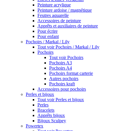
Peinture acrylique
Peinture ardoise / magnétique
Feutres aquarelle
Accessoires de peinture
Apprêts et auxiliaires de peinture
Pour écrire
Pour enfant
Pochoirs / Markal / Lily
Tout voir Pochoirs / Markal / Lily
Pochoirs
Tout voir Pochoirs
Pochoirs A3
Pochoirs A4
Pochoirs format carterie
Autres pochoirs
Pochoirs kraft
Accessoires pour pochoirs
Perles et bijoux
Tout voir Perles et bijoux
Perles
Bracelets
Apprêts bijoux
Bijoux Sculpey
Powertex