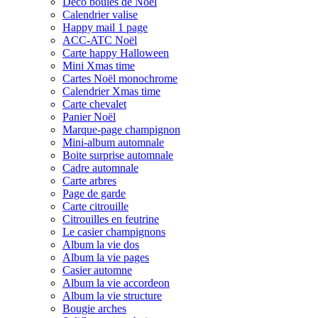
Déco boules de Noël
Calendrier valise
Happy mail 1 page
ACC-ATC Noël
Carte happy Halloween
Mini Xmas time
Cartes Noël monochrome
Calendrier Xmas time
Carte chevalet
Panier Noël
Marque-page champignon
Mini-album automnale
Boite surprise automnale
Cadre automnale
Carte arbres
Page de garde
Carte citrouille
Citrouilles en feutrine
Le casier champignons
Album la vie dos
Album la vie pages
Casier automne
Album la vie accordeon
Album la vie structure
Bougie arches