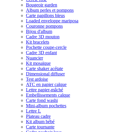
Bougeoir garden
Album perles et pompons
Carte papillons bleus
Loaded enveloppe mariposa
Couronne pompons
Bijou d'album
Cadre 3D mouton
Kit bracelets
Pochette coupe-cercle
Cadre 3D enfant
Nuancier
Kit mosaïque
Carte shaker acétate
Dimensional diffuser
Test ardoise
ATC en papier calque
Lettre papier-mâché
Embellissements calque
Carte fond washi
Mini-album pochettes
Lettre L
Plateau cadre
Kit album bébé
Carte tournante