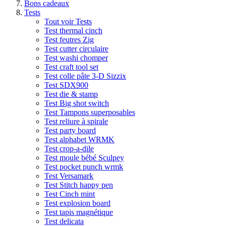
Bons cadeaux
Tests
Tout voir Tests
Test thermal cinch
Test feutres Zig
Test cutter circulaire
Test washi chomper
Test craft tool set
Test colle pâte 3-D Sizzix
Test SDX900
Test die & stamp
Test Big shot switch
Test Tampons superposables
Test reliure à spirale
Test party board
Test alphabet WRMK
Test crop-a-dile
Test moule bébé Sculpey
Test pocket punch wrmk
Test Versamark
Test Stitch happy pen
Test Cinch mint
Test explosion board
Test tapis magnétique
Test delicata