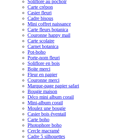
Soliflore au pochoir
Carte crépon
Casier fleuri
Cadre bisous
Mini coffret naissance
Carte fleurs botanica
Couronne happy mail
Carte scolaire
Carnet botanica
Pot-boho
Porte-nom fleuri
Soliflore en bois
Boite merci
Fleur en papier
Couronne merci
Marque-page papier safari
Bougie maison
Déco mini album corail
Mini-album corail
Moulez une bougie
Casier bois éventail
Carte boho
Photophore boho
Cercle macramé
Cadre 5 silhouettes