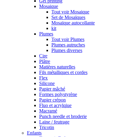
Gel printing
Mosaique
Tout voir Mosaique
Set de Mosaïques
Mosaïque autocollante
kit
Plumes
Tout voir Plumes
Plumes autruches
Plumes diverses
Cire
Plâtre
Matières naturelles
Fils métalliques et cordes
Flex
Silicone
Papier mâché
Formes polystyrène
Papier crépon
Fluo et acrylqiue
Macramé
Punch needle et broderie
Laine / feutrage
Tricotin
Enfants