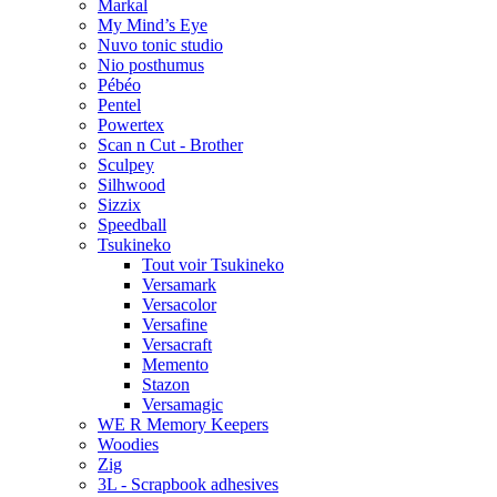
Markal
My Mind’s Eye
Nuvo tonic studio
Nio posthumus
Pébéo
Pentel
Powertex
Scan n Cut - Brother
Sculpey
Silhwood
Sizzix
Speedball
Tsukineko
Tout voir Tsukineko
Versamark
Versacolor
Versafine
Versacraft
Memento
Stazon
Versamagic
WE R Memory Keepers
Woodies
Zig
3L - Scrapbook adhesives