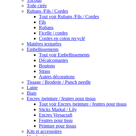
Tricotin
Toile cirée
Rubans /Fils / Cordes
Tout voir Rubans /Fils / Cordes
Fils
Rubans
Ficelle / cordes
Cordes en coton recyclé
Matières texturées
Embellissements
Tout voir Embellissements
Décalcomanies
Boutons
Strass
Autres décorations
Tissage / Broderie / Punch needle
Laine
Biais
Encres /peinture / feutres pour tissus
Tout voir Encres /peinture / feutres pour tissus
Sticks Markal / Lily
Encres Versacraft
Feutres pour tissu
Peinture pour tissus
Kits et accessoires