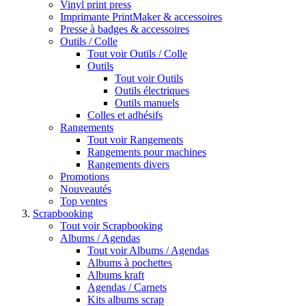
Vinyl print press
Imprimante PrintMaker & accessoires
Presse à badges & accessoires
Outils / Colle
Tout voir Outils / Colle
Outils
Tout voir Outils
Outils électriques
Outils manuels
Colles et adhésifs
Rangements
Tout voir Rangements
Rangements pour machines
Rangements divers
Promotions
Nouveautés
Top ventes
Scrapbooking
Tout voir Scrapbooking
Albums / Agendas
Tout voir Albums / Agendas
Albums à pochettes
Albums kraft
Agendas / Carnets
Kits albums scrap