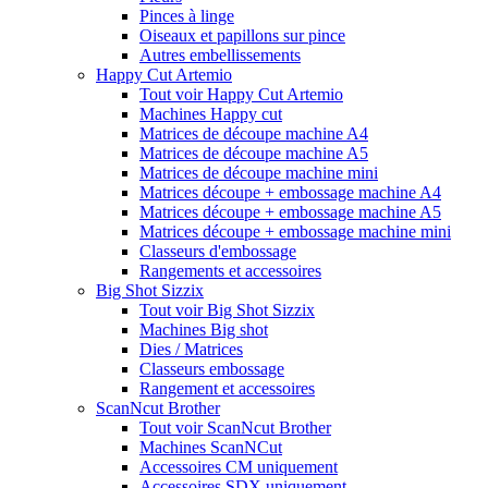
Pinces à linge
Oiseaux et papillons sur pince
Autres embellissements
Happy Cut Artemio
Tout voir Happy Cut Artemio
Machines Happy cut
Matrices de découpe machine A4
Matrices de découpe machine A5
Matrices de découpe machine mini
Matrices découpe + embossage machine A4
Matrices découpe + embossage machine A5
Matrices découpe + embossage machine mini
Classeurs d'embossage
Rangements et accessoires
Big Shot Sizzix
Tout voir Big Shot Sizzix
Machines Big shot
Dies / Matrices
Classeurs embossage
Rangement et accessoires
ScanNcut Brother
Tout voir ScanNcut Brother
Machines ScanNCut
Accessoires CM uniquement
Accessoires SDX uniquement