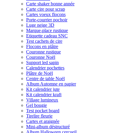
Carte shaker bonne année
Carte cire pour scrap
Cartes voeux flocons
Porte-courrier pochoir
Luge neige 3D
Marque-place rustique
Etiquette cadeau SNC
Test cachets de cire
Flocons en plâtre
Couronne rustique
Couronne Noël
Support led sapin
Calendrier pochettes
Plâtre de Noël
Centre de table Noël
Album Automne en papier
Kit calendrier jute
Kit calendrier kraft
Village lumineux
Gel bougie
Test pocket board
Tirelire fleurie
Cartes et araignée
Mini-album déstructuré
Album Halloween cercueil