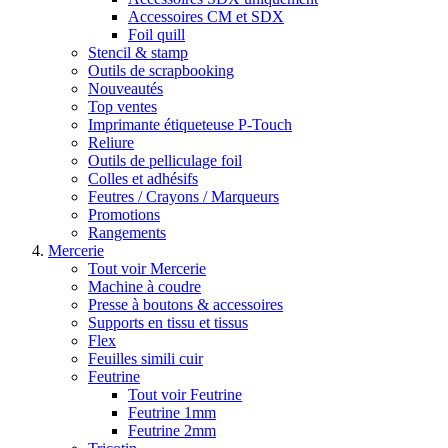
Accessoires CM et SDX
Foil quill
Stencil & stamp
Outils de scrapbooking
Nouveautés
Top ventes
Imprimante étiqueteuse P-Touch
Reliure
Outils de pelliculage foil
Colles et adhésifs
Feutres / Crayons / Marqueurs
Promotions
Rangements
Mercerie
Tout voir Mercerie
Machine à coudre
Presse à boutons & accessoires
Supports en tissu et tissus
Flex
Feuilles simili cuir
Feutrine
Tout voir Feutrine
Feutrine 1mm
Feutrine 2mm