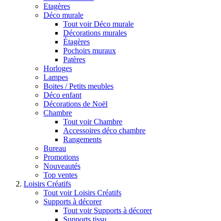
Etagères
Déco murale
Tout voir Déco murale
Décorations murales
Étagères
Pochoirs muraux
Patères
Horloges
Lampes
Boites / Petits meubles
Déco enfant
Décorations de Noël
Chambre
Tout voir Chambre
Accessoires déco chambre
Rangements
Bureau
Promotions
Nouveautés
Top ventes
Loisirs Créatifs
Tout voir Loisirs Créatifs
Supports à décorer
Tout voir Supports à décorer
Supports tissu