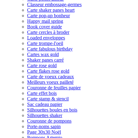
Classeur embossage-germes
Carte shaker panes heart
Carte pop-up bonheur
Happy mail spring
Book cover guide
Carte cercles à broder
Loaded enveloppes
Carte trompe-l'oeil
Carte fabulous birthday
Cartes wax gold
Shaker panes carré
Carte rose gold
Carte flakes rose gold
Carte de voeux cadeaux
Meilleurs voeux pailleté
Couronne de feuilles papier
Carte effet bois
Carte stamp & stencil
Sac cadeau papier
Silhouettes boules en bois
Silhouettes shaker
Couronne de pompons
Porte-noms sapin
Page 30x30 Noël
Pompons Artemio