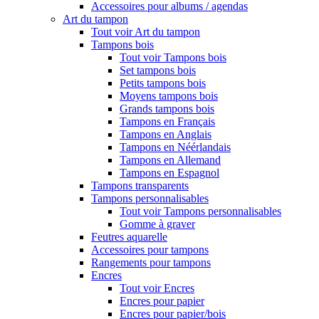
Accessoires pour albums / agendas
Art du tampon
Tout voir Art du tampon
Tampons bois
Tout voir Tampons bois
Set tampons bois
Petits tampons bois
Moyens tampons bois
Grands tampons bois
Tampons en Français
Tampons en Anglais
Tampons en Néérlandais
Tampons en Allemand
Tampons en Espagnol
Tampons transparents
Tampons personnalisables
Tout voir Tampons personnalisables
Gomme à graver
Feutres aquarelle
Accessoires pour tampons
Rangements pour tampons
Encres
Tout voir Encres
Encres pour papier
Encres pour papier/bois