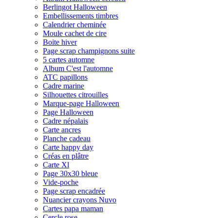
Berlingot Halloween
Embellissements timbres
Calendrier cheminée
Moule cachet de cire
Boite hiver
Page scrap champignons suite
5 cartes automne
Album C'est l'automne
ATC papillons
Cadre marine
Silhouettes citrouilles
Marque-page Halloween
Page Halloween
Cadre népalais
Carte ancres
Planche cadeau
Carte happy day
Créas en plâtre
Carte Xl
Page 30x30 bleue
Vide-poche
Page scrap encadrée
Nuancier crayons Nuvo
Cartes papa maman
Cercle rose