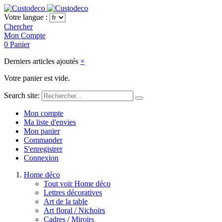
Votre langue :
Chercher
Mon Compte
0
Panier
Derniers articles ajoutés
×
Votre panier est vide.
Search site:
Mon compte
Ma liste d'envies
Mon panier
Commander
S'enregistrer
Connexion
Home déco
Tout voir Home déco
Lettres décoratives
Art de la table
Art floral / Nichoirs
Cadres / Miroirs