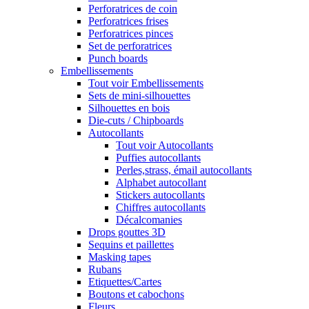
Perforatrices de coin
Perforatrices frises
Perforatrices pinces
Set de perforatrices
Punch boards
Embellissements
Tout voir Embellissements
Sets de mini-silhouettes
Silhouettes en bois
Die-cuts / Chipboards
Autocollants
Tout voir Autocollants
Puffies autocollants
Perles,strass, émail autocollants
Alphabet autocollant
Stickers autocollants
Chiffres autocollants
Décalcomanies
Drops gouttes 3D
Sequins et paillettes
Masking tapes
Rubans
Etiquettes/Cartes
Boutons et cabochons
Fleurs