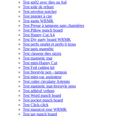
Test gp02 avec dies ou foil
Test toile de reliure
Test envelop notcher
Test pistolet à cire
Test gants WRMK
Test Presse à tampons sans charnières
Test Pillow punch board
Test Happy Cut A4
Test Diy party board WRMK
Test perfo onglet et perfo 6 trous
Test tapis magnétic
Test classeur dies sizzix
Test magnetic mat
Test mini-Happy Cut
Test Foil cutting kit
Test freestyle pen - tampon
Test mini-vac aspirateur
Test cutter circulaire Artemio
Test magnetic mat-freestyle pens
Test adhésif vellum
Test Word punch board
Test pocket punch board
Test Click-click
Test massicot rose WRMK
Test tag punch board