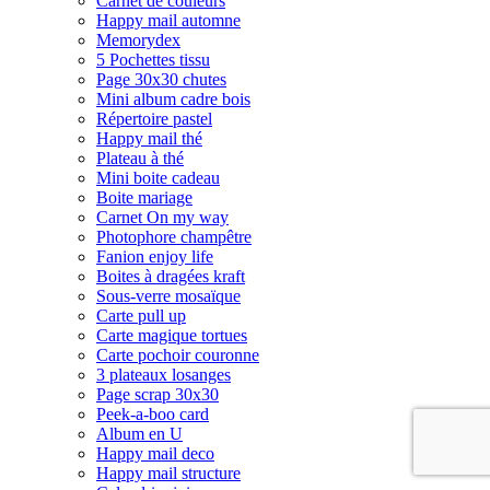
Carnet de couleurs
Happy mail automne
Memorydex
5 Pochettes tissu
Page 30x30 chutes
Mini album cadre bois
Répertoire pastel
Happy mail thé
Plateau à thé
Mini boite cadeau
Boite mariage
Carnet On my way
Photophore champêtre
Fanion enjoy life
Boites à dragées kraft
Sous-verre mosaïque
Carte pull up
Carte magique tortues
Carte pochoir couronne
3 plateaux losanges
Page scrap 30x30
Peek-a-boo card
Album en U
Happy mail deco
Happy mail structure