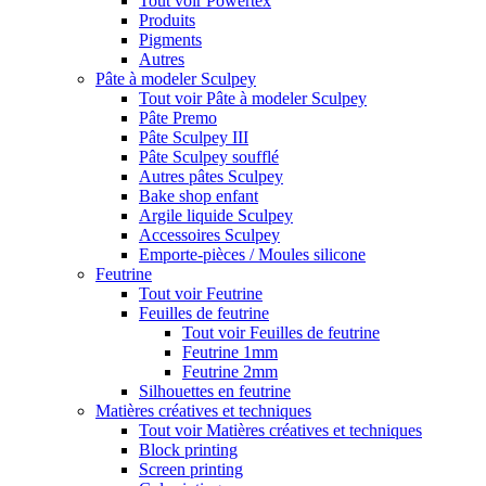
Tout voir Powertex
Produits
Pigments
Autres
Pâte à modeler Sculpey
Tout voir Pâte à modeler Sculpey
Pâte Premo
Pâte Sculpey III
Pâte Sculpey soufflé
Autres pâtes Sculpey
Bake shop enfant
Argile liquide Sculpey
Accessoires Sculpey
Emporte-pièces / Moules silicone
Feutrine
Tout voir Feutrine
Feuilles de feutrine
Tout voir Feuilles de feutrine
Feutrine 1mm
Feutrine 2mm
Silhouettes en feutrine
Matières créatives et techniques
Tout voir Matières créatives et techniques
Block printing
Screen printing