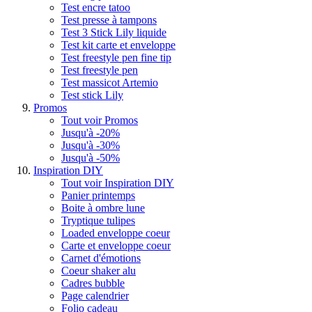
Test encre tatoo
Test presse à tampons
Test 3 Stick Lily liquide
Test kit carte et enveloppe
Test freestyle pen fine tip
Test freestyle pen
Test massicot Artemio
Test stick Lily
Promos
Tout voir Promos
Jusqu'à -20%
Jusqu'à -30%
Jusqu'à -50%
Inspiration DIY
Tout voir Inspiration DIY
Panier printemps
Boite à ombre lune
Tryptique tulipes
Loaded enveloppe coeur
Carte et enveloppe coeur
Carnet d'émotions
Coeur shaker alu
Cadres bubble
Page calendrier
Folio cadeau