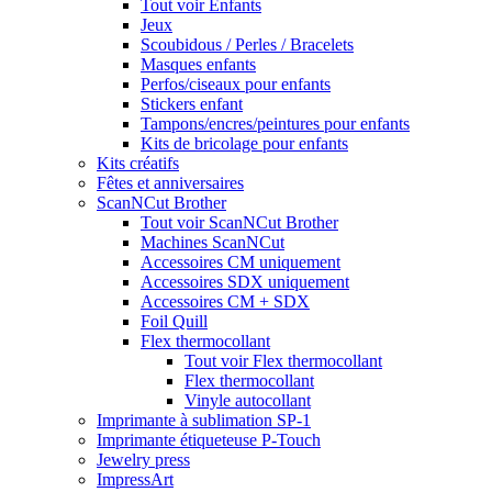
Tout voir Enfants
Jeux
Scoubidous / Perles / Bracelets
Masques enfants
Perfos/ciseaux pour enfants
Stickers enfant
Tampons/encres/peintures pour enfants
Kits de bricolage pour enfants
Kits créatifs
Fêtes et anniversaires
ScanNCut Brother
Tout voir ScanNCut Brother
Machines ScanNCut
Accessoires CM uniquement
Accessoires SDX uniquement
Accessoires CM + SDX
Foil Quill
Flex thermocollant
Tout voir Flex thermocollant
Flex thermocollant
Vinyle autocollant
Imprimante à sublimation SP-1
Imprimante étiqueteuse P-Touch
Jewelry press
ImpressArt