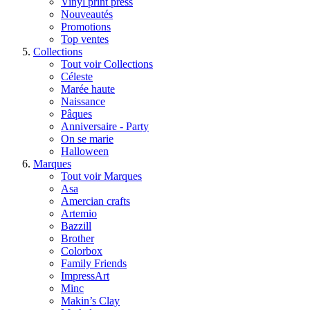
Vinyl print press
Nouveautés
Promotions
Top ventes
Collections
Tout voir Collections
Céleste
Marée haute
Naissance
Pâques
Anniversaire - Party
On se marie
Halloween
Marques
Tout voir Marques
Asa
Amercian crafts
Artemio
Bazzill
Brother
Colorbox
Family Friends
ImpressArt
Minc
Makin’s Clay