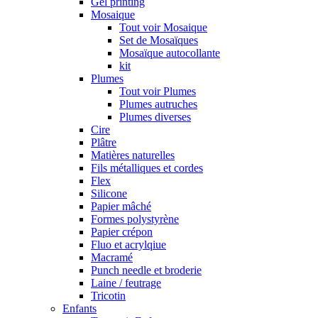
Gel printing
Mosaique
Tout voir Mosaique
Set de Mosaïques
Mosaïque autocollante
kit
Plumes
Tout voir Plumes
Plumes autruches
Plumes diverses
Cire
Plâtre
Matières naturelles
Fils métalliques et cordes
Flex
Silicone
Papier mâché
Formes polystyrène
Papier crépon
Fluo et acrylqiue
Macramé
Punch needle et broderie
Laine / feutrage
Tricotin
Enfants