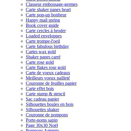
Classeur embossage-germes
Carte shaker panes heart
Carte pop-up bonheur
Happy mail spring
Book cover guide
Carte cercles à broder
Loaded enveloppes
Carte trompe-l'oeil
Carte fabulous birthday
Cartes wax gold
Shaker panes carré
Carte rose gold
Carte flakes rose gold
Carte de voeux cadeaux
Meilleurs voeux pailleté
Couronne de feuilles papier
Carte effet bois
Carte stamp & stencil
Sac cadeau papier
Silhouettes boules en bois
Silhouettes shaker
Couronne de pompons
Porte-noms sapin
Page 30x30 Noël
Pompons Artemio