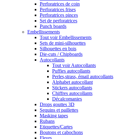
Perforatrices de coin
Perforatrices frises
Perforatrices pinces
Set de perforatrices
Punch boards
Embellissements
Tout voir Embellissements
Sets de mini-silhouettes
Silhouettes en bois
Die-cuts / Chipboards
Autocollants
Tout voir Autocollants
Puffies autocollants
Perles,strass, émail autocollants
Alphabet autocollant
Stickers autocollants
Chiffres autocollants
Décalcomanies
Drops gouttes 3D
Sequins et paillettes
Masking tapes
Rubans
Etiquettes/Cartes
Boutons et cabochons
Fleurs