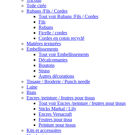
Tricotin
Toile cirée
Rubans /Fils / Cordes
Tout voir Rubans /Fils / Cordes
Fils
Rubans
Ficelle / cordes
Cordes en coton recyclé
Matières texturées
Embellissements
Tout voir Embellissements
Décalcomanies
Boutons
Strass
Autres décorations
Tissage / Broderie / Punch needle
Laine
Biais
Encres /peinture / feutres pour tissus
Tout voir Encres /peinture / feutres pour tissus
Sticks Markal / Lily
Encres Versacraft
Feutres pour tissu
Peinture pour tissus
Kits et accessoires