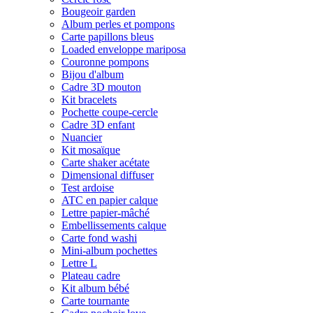
Bougeoir garden
Album perles et pompons
Carte papillons bleus
Loaded enveloppe mariposa
Couronne pompons
Bijou d'album
Cadre 3D mouton
Kit bracelets
Pochette coupe-cercle
Cadre 3D enfant
Nuancier
Kit mosaïque
Carte shaker acétate
Dimensional diffuser
Test ardoise
ATC en papier calque
Lettre papier-mâché
Embellissements calque
Carte fond washi
Mini-album pochettes
Lettre L
Plateau cadre
Kit album bébé
Carte tournante