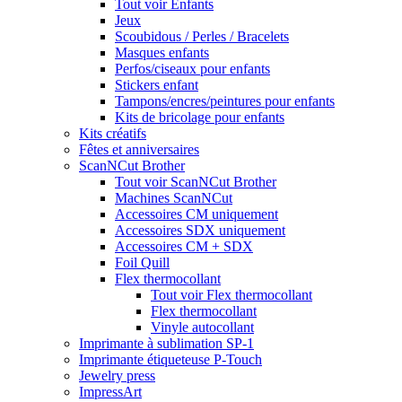
Tout voir Enfants
Jeux
Scoubidous / Perles / Bracelets
Masques enfants
Perfos/ciseaux pour enfants
Stickers enfant
Tampons/encres/peintures pour enfants
Kits de bricolage pour enfants
Kits créatifs
Fêtes et anniversaires
ScanNCut Brother
Tout voir ScanNCut Brother
Machines ScanNCut
Accessoires CM uniquement
Accessoires SDX uniquement
Accessoires CM + SDX
Foil Quill
Flex thermocollant
Tout voir Flex thermocollant
Flex thermocollant
Vinyle autocollant
Imprimante à sublimation SP-1
Imprimante étiqueteuse P-Touch
Jewelry press
ImpressArt