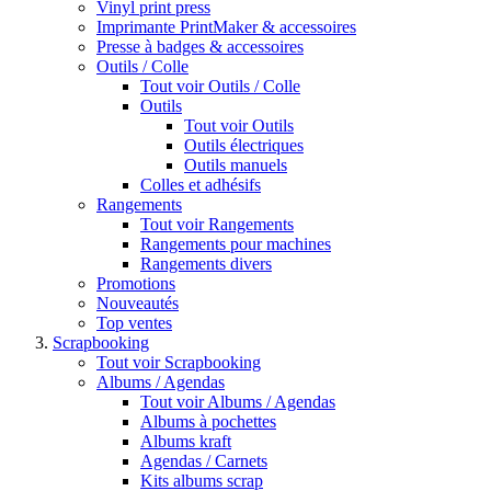
Vinyl print press
Imprimante PrintMaker & accessoires
Presse à badges & accessoires
Outils / Colle
Tout voir Outils / Colle
Outils
Tout voir Outils
Outils électriques
Outils manuels
Colles et adhésifs
Rangements
Tout voir Rangements
Rangements pour machines
Rangements divers
Promotions
Nouveautés
Top ventes
Scrapbooking
Tout voir Scrapbooking
Albums / Agendas
Tout voir Albums / Agendas
Albums à pochettes
Albums kraft
Agendas / Carnets
Kits albums scrap