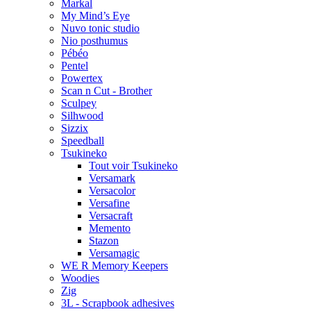
Markal
My Mind’s Eye
Nuvo tonic studio
Nio posthumus
Pébéo
Pentel
Powertex
Scan n Cut - Brother
Sculpey
Silhwood
Sizzix
Speedball
Tsukineko
Tout voir Tsukineko
Versamark
Versacolor
Versafine
Versacraft
Memento
Stazon
Versamagic
WE R Memory Keepers
Woodies
Zig
3L - Scrapbook adhesives