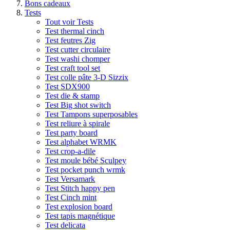
Bons cadeaux
Tests
Tout voir Tests
Test thermal cinch
Test feutres Zig
Test cutter circulaire
Test washi chomper
Test craft tool set
Test colle pâte 3-D Sizzix
Test SDX900
Test die & stamp
Test Big shot switch
Test Tampons superposables
Test reliure à spirale
Test party board
Test alphabet WRMK
Test crop-a-dile
Test moule bébé Sculpey
Test pocket punch wrmk
Test Versamark
Test Stitch happy pen
Test Cinch mint
Test explosion board
Test tapis magnétique
Test delicata