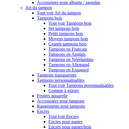
Accessoires pour albums / agendas
Art du tampon
Tout voir Art du tampon
Tampons bois
Tout voir Tampons bois
Set tampons bois
Petits tampons bois
Moyens tampons bois
Grands tampons bois
Tampons en Français
Tampons en Anglais
Tampons en Néérlandais
Tampons en Allemand
Tampons en Espagnol
Tampons transparents
Tampons personnalisables
Tout voir Tampons personnalisables
Gomme à graver
Feutres aquarelle
Accessoires pour tampons
Rangements pour tampons
Encres
Tout voir Encres
Encres pour papier
Encres pour papier/bois