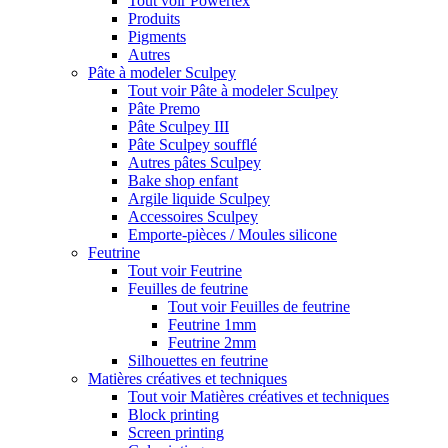
Tout voir Powertex
Produits
Pigments
Autres
Pâte à modeler Sculpey
Tout voir Pâte à modeler Sculpey
Pâte Premo
Pâte Sculpey III
Pâte Sculpey soufflé
Autres pâtes Sculpey
Bake shop enfant
Argile liquide Sculpey
Accessoires Sculpey
Emporte-pièces / Moules silicone
Feutrine
Tout voir Feutrine
Feuilles de feutrine
Tout voir Feuilles de feutrine
Feutrine 1mm
Feutrine 2mm
Silhouettes en feutrine
Matières créatives et techniques
Tout voir Matières créatives et techniques
Block printing
Screen printing