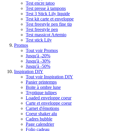
Test encre tatoo
Test presse à tampons
Test 3 Stick Lily liquide
Test kit carte et enveloppe
Test freestyle pen fine tip
Test freestyle pen
Test massicot Artemio
Test stick Lily
Promos
Tout voir Promos
Jusqu'à -20%
Jusqu'à -30%
Jusqu'à -50%
Inspiration DIY
Tout voir Inspiration DIY
Panier printemps
Boite à ombre lune
Tryptique tulipes
Loaded enveloppe coeur
Carte et enveloppe coeur
Carnet d'émotions
Coeur shaker alu
Cadres bubble
Page calendrier
Folio cadeau