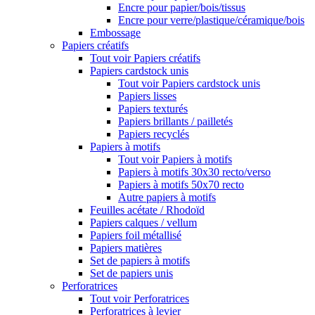
Encre pour papier/bois/tissus
Encre pour verre/plastique/céramique/bois
Embossage
Papiers créatifs
Tout voir Papiers créatifs
Papiers cardstock unis
Tout voir Papiers cardstock unis
Papiers lisses
Papiers texturés
Papiers brillants / pailletés
Papiers recyclés
Papiers à motifs
Tout voir Papiers à motifs
Papiers à motifs 30x30 recto/verso
Papiers à motifs 50x70 recto
Autre papiers à motifs
Feuilles acétate / Rhodoïd
Papiers calques / vellum
Papiers foil métallisé
Papiers matières
Set de papiers à motifs
Set de papiers unis
Perforatrices
Tout voir Perforatrices
Perforatrices à levier