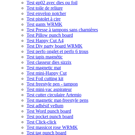
Test gp02 avec dies ou foil
Test toile de reliure
Test envelop notcher
Test pistolet à cire
Test gants WRMK
Test Presse à tampons sans charnières
Test Pillow punch board
Test Happy Cut A4
Test Diy party board WRMK
Test perfo onglet et perfo 6 trous
Test tapis magnétic
Test classeur dies sizzix
Test magnetic mat
Test mini-Happy Cut
Test Foil cutting kit
Test freestyle pen - tampon
Test mini-vac aspirateur
Test cutter circulaire Artemio
Test magnetic mat-freestyle pens
Test adhésif vellum
Test Word punch board
Test pocket punch board
Test Click-click
Test massicot rose WRMK
Test tag punch board