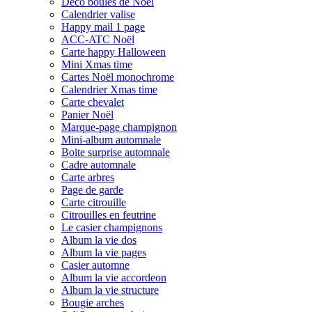
Déco boules de Noël
Calendrier valise
Happy mail 1 page
ACC-ATC Noël
Carte happy Halloween
Mini Xmas time
Cartes Noël monochrome
Calendrier Xmas time
Carte chevalet
Panier Noël
Marque-page champignon
Mini-album automnale
Boite surprise automnale
Cadre automnale
Carte arbres
Page de garde
Carte citrouille
Citrouilles en feutrine
Le casier champignons
Album la vie dos
Album la vie pages
Casier automne
Album la vie accordeon
Album la vie structure
Bougie arches