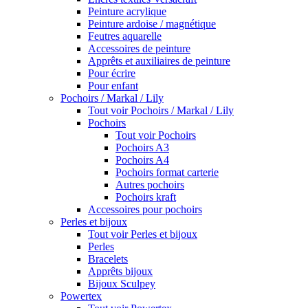
Peinture acrylique
Peinture ardoise / magnétique
Feutres aquarelle
Accessoires de peinture
Apprêts et auxiliaires de peinture
Pour écrire
Pour enfant
Pochoirs / Markal / Lily
Tout voir Pochoirs / Markal / Lily
Pochoirs
Tout voir Pochoirs
Pochoirs A3
Pochoirs A4
Pochoirs format carterie
Autres pochoirs
Pochoirs kraft
Accessoires pour pochoirs
Perles et bijoux
Tout voir Perles et bijoux
Perles
Bracelets
Apprêts bijoux
Bijoux Sculpey
Powertex