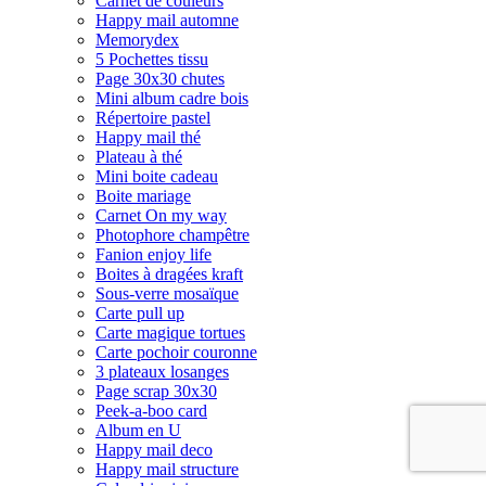
Carnet de couleurs
Happy mail automne
Memorydex
5 Pochettes tissu
Page 30x30 chutes
Mini album cadre bois
Répertoire pastel
Happy mail thé
Plateau à thé
Mini boite cadeau
Boite mariage
Carnet On my way
Photophore champêtre
Fanion enjoy life
Boites à dragées kraft
Sous-verre mosaïque
Carte pull up
Carte magique tortues
Carte pochoir couronne
3 plateaux losanges
Page scrap 30x30
Peek-a-boo card
Album en U
Happy mail deco
Happy mail structure