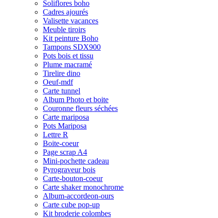
Soliflores boho
Cadres ajourés
Valisette vacances
Meuble tiroirs
Kit peinture Boho
Tampons SDX900
Pots bois et tissu
Plume macramé
Tirelire dino
Oeuf-mdf
Carte tunnel
Album Photo et boite
Couronne fleurs séchées
Carte mariposa
Pots Mariposa
Lettre R
Boite-coeur
Page scrap A4
Mini-pochette cadeau
Pyrograveur bois
Carte-bouton-coeur
Carte shaker monochrome
Album-accordeon-ours
Carte cube pop-up
Kit broderie colombes