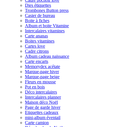
Cadre pochoir love
Dies étiquettes
Trombones Button press
Casier de bureau
Boite à fiches
Album et boite Vitamine
Intercalaires vitamines
Carte ananas
Boites vitamines
Cartes love
Cadre citrons
Album cadeau naissance
Carte encarts
Memorydex acétate
Marque-page hiver
Marque-page beige
Fleurs en mousse
Pot en bois
Déco intercalaires
Intercalaires planner
Maison déco Noël
Page de garde hiver
Etiquettes cadeaux
mini-album éventail
Carte camion