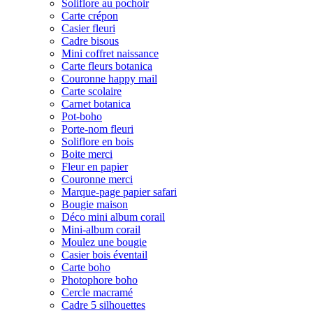
Soliflore au pochoir
Carte crépon
Casier fleuri
Cadre bisous
Mini coffret naissance
Carte fleurs botanica
Couronne happy mail
Carte scolaire
Carnet botanica
Pot-boho
Porte-nom fleuri
Soliflore en bois
Boite merci
Fleur en papier
Couronne merci
Marque-page papier safari
Bougie maison
Déco mini album corail
Mini-album corail
Moulez une bougie
Casier bois éventail
Carte boho
Photophore boho
Cercle macramé
Cadre 5 silhouettes