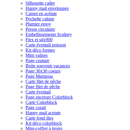
Silhouette cadre
Happy mail enveloppes
Carnet en acétate
Pochette calque
Plumier enjoy
Presse circulaire
Embellissements Sculpey
Flex et sdx900
Carte éventail poisson
Kit déco formes
Mini valises
Page couture
Boite souvenir vacances
Page 30x30 coeurs
Page Mariposa
Carte filet de pêche
Page filet de pêche
Carte éventail
Page encreurs Colorblock
Carte Colorblock
Page corail
Happy mail acetate
Carte fond dies
Kit déco colorblock
Mini-coffret à tiroirs