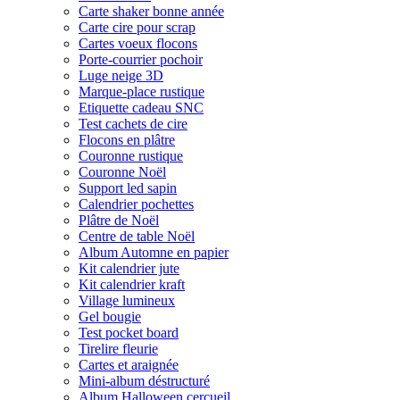
Carte shaker bonne année
Carte cire pour scrap
Cartes voeux flocons
Porte-courrier pochoir
Luge neige 3D
Marque-place rustique
Etiquette cadeau SNC
Test cachets de cire
Flocons en plâtre
Couronne rustique
Couronne Noël
Support led sapin
Calendrier pochettes
Plâtre de Noël
Centre de table Noël
Album Automne en papier
Kit calendrier jute
Kit calendrier kraft
Village lumineux
Gel bougie
Test pocket board
Tirelire fleurie
Cartes et araignée
Mini-album déstructuré
Album Halloween cercueil