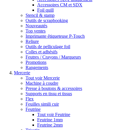
Accessoires CM et SDX
Foil quill
Stencil & stamp
Outils de scrapbooking
Nouveautés
Top ventes
Imprimante étiqueteuse P-Touch
Reliure
Outils de pelliculage foil
Colles et adhésifs
Feutres / Crayons / Marqueurs
Promotions
Rangements
Mercerie
Tout voir Mercerie
Machine à coudre
Presse à boutons & accessoires
Supports en tissu et tissus
Flex
Feuilles simili cuir
Feutrine
Tout voir Feutrine
Feutrine 1mm
Feutrine 2mm