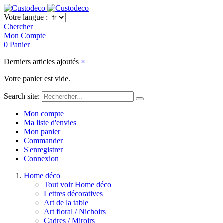
Votre langue :
Chercher
Mon Compte
0
Panier
Derniers articles ajoutés
×
Votre panier est vide.
Search site:
Mon compte
Ma liste d'envies
Mon panier
Commander
S'enregistrer
Connexion
Home déco
Tout voir Home déco
Lettres décoratives
Art de la table
Art floral / Nichoirs
Cadres / Miroirs