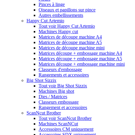
Pinces à linge
Oiseaux et papillons sur pince
Autres embellissements
Happy Cut Artemio
Tout voir Happy Cut Artemio
Machines Happy cut
Matrices de découpe machine A4
Matrices de découpe machine A5
Matrices de découpe machine mini
Matrices découpe + embossage machine A4
Matrices découpe + embossage machine A5
Matrices découpe + embossage machine mini
Classeurs d'embossage
Rangements et accessoires
Big Shot Sizzix
Tout voir Big Shot Sizzix
Machines Big shot
Dies / Matrices
Classeurs embossage
Rangement et accessoires
ScanNcut Brother
Tout voir ScanNcut Brother
Machines ScanNCut
Accessoires CM uniquement
Accessoires SDX uniquement