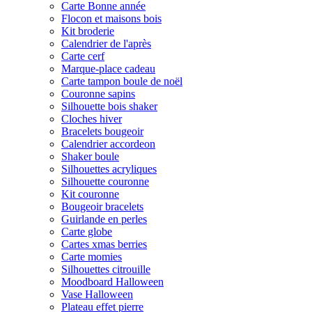
Carte Bonne année
Flocon et maisons bois
Kit broderie
Calendrier de l'après
Carte cerf
Marque-place cadeau
Carte tampon boule de noël
Couronne sapins
Silhouette bois shaker
Cloches hiver
Bracelets bougeoir
Calendrier accordeon
Shaker boule
Silhouettes acryliques
Silhouette couronne
Kit couronne
Bougeoir bracelets
Guirlande en perles
Carte globe
Cartes xmas berries
Carte momies
Silhouettes citrouille
Moodboard Halloween
Vase Halloween
Plateau effet pierre