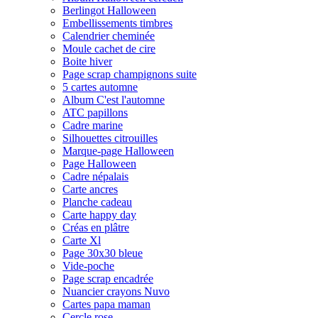
Berlingot Halloween
Embellissements timbres
Calendrier cheminée
Moule cachet de cire
Boite hiver
Page scrap champignons suite
5 cartes automne
Album C'est l'automne
ATC papillons
Cadre marine
Silhouettes citrouilles
Marque-page Halloween
Page Halloween
Cadre népalais
Carte ancres
Planche cadeau
Carte happy day
Créas en plâtre
Carte Xl
Page 30x30 bleue
Vide-poche
Page scrap encadrée
Nuancier crayons Nuvo
Cartes papa maman
Cercle rose