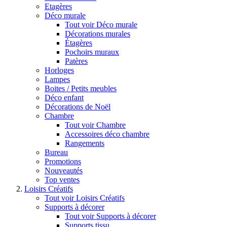
Etagères
Déco murale
Tout voir Déco murale
Décorations murales
Étagères
Pochoirs muraux
Patères
Horloges
Lampes
Boites / Petits meubles
Déco enfant
Décorations de Noël
Chambre
Tout voir Chambre
Accessoires déco chambre
Rangements
Bureau
Promotions
Nouveautés
Top ventes
Loisirs Créatifs
Tout voir Loisirs Créatifs
Supports à décorer
Tout voir Supports à décorer
Supports tissu