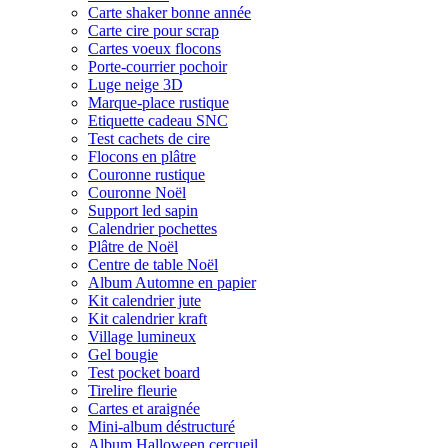
Carte shaker bonne année
Carte cire pour scrap
Cartes voeux flocons
Porte-courrier pochoir
Luge neige 3D
Marque-place rustique
Etiquette cadeau SNC
Test cachets de cire
Flocons en plâtre
Couronne rustique
Couronne Noël
Support led sapin
Calendrier pochettes
Plâtre de Noël
Centre de table Noël
Album Automne en papier
Kit calendrier jute
Kit calendrier kraft
Village lumineux
Gel bougie
Test pocket board
Tirelire fleurie
Cartes et araignée
Mini-album déstructuré
Album Halloween cercueil