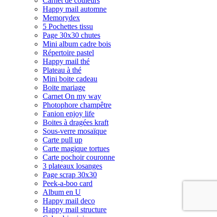
Carnet de couleurs
Happy mail automne
Memorydex
5 Pochettes tissu
Page 30x30 chutes
Mini album cadre bois
Répertoire pastel
Happy mail thé
Plateau à thé
Mini boite cadeau
Boite mariage
Carnet On my way
Photophore champêtre
Fanion enjoy life
Boites à dragées kraft
Sous-verre mosaïque
Carte pull up
Carte magique tortues
Carte pochoir couronne
3 plateaux losanges
Page scrap 30x30
Peek-a-boo card
Album en U
Happy mail deco
Happy mail structure