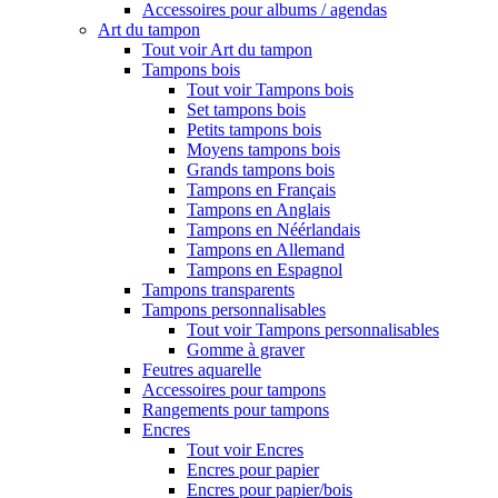
Accessoires pour albums / agendas
Art du tampon
Tout voir Art du tampon
Tampons bois
Tout voir Tampons bois
Set tampons bois
Petits tampons bois
Moyens tampons bois
Grands tampons bois
Tampons en Français
Tampons en Anglais
Tampons en Néérlandais
Tampons en Allemand
Tampons en Espagnol
Tampons transparents
Tampons personnalisables
Tout voir Tampons personnalisables
Gomme à graver
Feutres aquarelle
Accessoires pour tampons
Rangements pour tampons
Encres
Tout voir Encres
Encres pour papier
Encres pour papier/bois