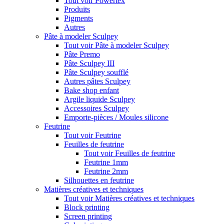
Tout voir Powertex
Produits
Pigments
Autres
Pâte à modeler Sculpey
Tout voir Pâte à modeler Sculpey
Pâte Premo
Pâte Sculpey III
Pâte Sculpey soufflé
Autres pâtes Sculpey
Bake shop enfant
Argile liquide Sculpey
Accessoires Sculpey
Emporte-pièces / Moules silicone
Feutrine
Tout voir Feutrine
Feuilles de feutrine
Tout voir Feuilles de feutrine
Feutrine 1mm
Feutrine 2mm
Silhouettes en feutrine
Matières créatives et techniques
Tout voir Matières créatives et techniques
Block printing
Screen printing