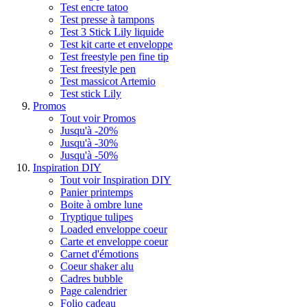
Test encre tatoo
Test presse à tampons
Test 3 Stick Lily liquide
Test kit carte et enveloppe
Test freestyle pen fine tip
Test freestyle pen
Test massicot Artemio
Test stick Lily
Promos
Tout voir Promos
Jusqu'à -20%
Jusqu'à -30%
Jusqu'à -50%
Inspiration DIY
Tout voir Inspiration DIY
Panier printemps
Boite à ombre lune
Tryptique tulipes
Loaded enveloppe coeur
Carte et enveloppe coeur
Carnet d'émotions
Coeur shaker alu
Cadres bubble
Page calendrier
Folio cadeau