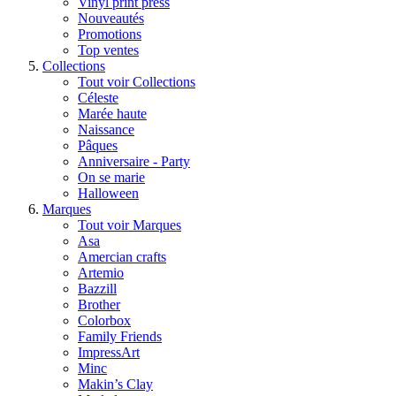
Vinyl print press
Nouveautés
Promotions
Top ventes
Collections
Tout voir Collections
Céleste
Marée haute
Naissance
Pâques
Anniversaire - Party
On se marie
Halloween
Marques
Tout voir Marques
Asa
Amercian crafts
Artemio
Bazzill
Brother
Colorbox
Family Friends
ImpressArt
Minc
Makin’s Clay