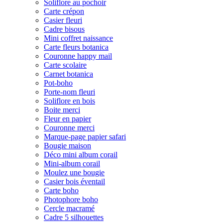
Soliflore au pochoir
Carte crépon
Casier fleuri
Cadre bisous
Mini coffret naissance
Carte fleurs botanica
Couronne happy mail
Carte scolaire
Carnet botanica
Pot-boho
Porte-nom fleuri
Soliflore en bois
Boite merci
Fleur en papier
Couronne merci
Marque-page papier safari
Bougie maison
Déco mini album corail
Mini-album corail
Moulez une bougie
Casier bois éventail
Carte boho
Photophore boho
Cercle macramé
Cadre 5 silhouettes