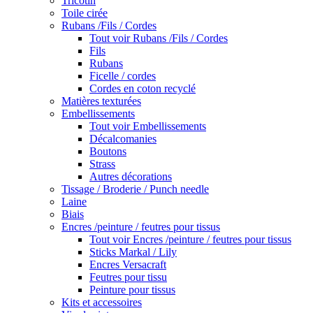
Tricotin
Toile cirée
Rubans /Fils / Cordes
Tout voir Rubans /Fils / Cordes
Fils
Rubans
Ficelle / cordes
Cordes en coton recyclé
Matières texturées
Embellissements
Tout voir Embellissements
Décalcomanies
Boutons
Strass
Autres décorations
Tissage / Broderie / Punch needle
Laine
Biais
Encres /peinture / feutres pour tissus
Tout voir Encres /peinture / feutres pour tissus
Sticks Markal / Lily
Encres Versacraft
Feutres pour tissu
Peinture pour tissus
Kits et accessoires