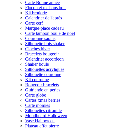
Carte Bonne année
Flocon et maisons bois
Kit broderie
Calendrier de l'après
Carte cerf
Marque-place cadeau
Carte tampon boule de noël
Couronne sapins
Silhouette bois shaker
Cloches hiver
Bracelets bougeoir
Calendrier accordeon
Shaker boule
Silhouettes acryliques
Silhouette couronne
Kit couronne
Bougeoir bracelets
Guirlande en perles
Carte globe
Cartes xmas berries
Carte momies
Silhouettes citrouille
Moodboard Halloween
Vase Halloween
Plateau effet pierre