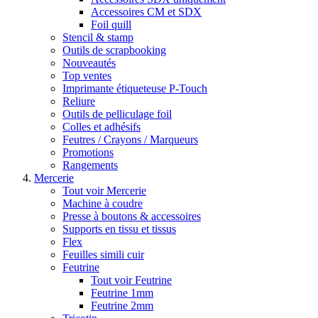
Accessoires CM et SDX
Foil quill
Stencil & stamp
Outils de scrapbooking
Nouveautés
Top ventes
Imprimante étiqueteuse P-Touch
Reliure
Outils de pelliculage foil
Colles et adhésifs
Feutres / Crayons / Marqueurs
Promotions
Rangements
Mercerie
Tout voir Mercerie
Machine à coudre
Presse à boutons & accessoires
Supports en tissu et tissus
Flex
Feuilles simili cuir
Feutrine
Tout voir Feutrine
Feutrine 1mm
Feutrine 2mm