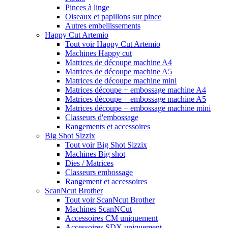
Pinces à linge
Oiseaux et papillons sur pince
Autres embellissements
Happy Cut Artemio
Tout voir Happy Cut Artemio
Machines Happy cut
Matrices de découpe machine A4
Matrices de découpe machine A5
Matrices de découpe machine mini
Matrices découpe + embossage machine A4
Matrices découpe + embossage machine A5
Matrices découpe + embossage machine mini
Classeurs d'embossage
Rangements et accessoires
Big Shot Sizzix
Tout voir Big Shot Sizzix
Machines Big shot
Dies / Matrices
Classeurs embossage
Rangement et accessoires
ScanNcut Brother
Tout voir ScanNcut Brother
Machines ScanNCut
Accessoires CM uniquement
Accessoires SDX uniquement