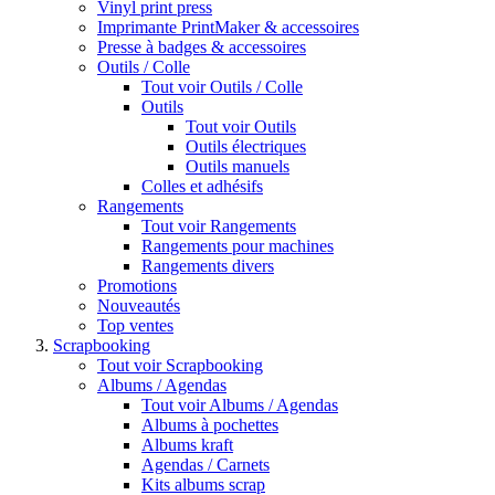
Vinyl print press
Imprimante PrintMaker & accessoires
Presse à badges & accessoires
Outils / Colle
Tout voir Outils / Colle
Outils
Tout voir Outils
Outils électriques
Outils manuels
Colles et adhésifs
Rangements
Tout voir Rangements
Rangements pour machines
Rangements divers
Promotions
Nouveautés
Top ventes
Scrapbooking
Tout voir Scrapbooking
Albums / Agendas
Tout voir Albums / Agendas
Albums à pochettes
Albums kraft
Agendas / Carnets
Kits albums scrap