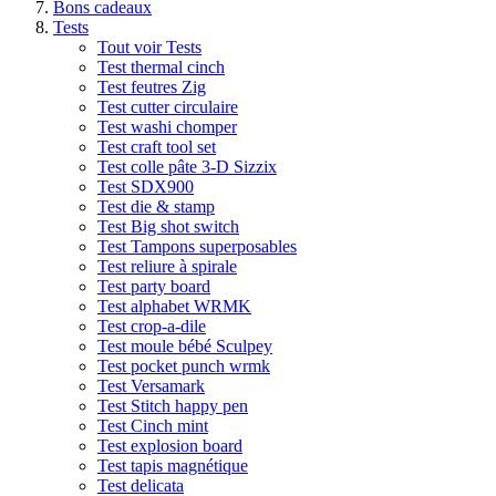
Bons cadeaux
Tests
Tout voir Tests
Test thermal cinch
Test feutres Zig
Test cutter circulaire
Test washi chomper
Test craft tool set
Test colle pâte 3-D Sizzix
Test SDX900
Test die & stamp
Test Big shot switch
Test Tampons superposables
Test reliure à spirale
Test party board
Test alphabet WRMK
Test crop-a-dile
Test moule bébé Sculpey
Test pocket punch wrmk
Test Versamark
Test Stitch happy pen
Test Cinch mint
Test explosion board
Test tapis magnétique
Test delicata