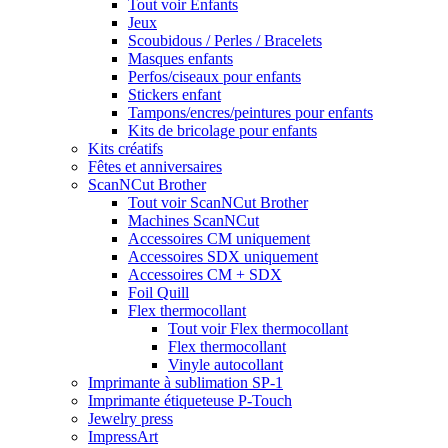
Tout voir Enfants
Jeux
Scoubidous / Perles / Bracelets
Masques enfants
Perfos/ciseaux pour enfants
Stickers enfant
Tampons/encres/peintures pour enfants
Kits de bricolage pour enfants
Kits créatifs
Fêtes et anniversaires
ScanNCut Brother
Tout voir ScanNCut Brother
Machines ScanNCut
Accessoires CM uniquement
Accessoires SDX uniquement
Accessoires CM + SDX
Foil Quill
Flex thermocollant
Tout voir Flex thermocollant
Flex thermocollant
Vinyle autocollant
Imprimante à sublimation SP-1
Imprimante étiqueteuse P-Touch
Jewelry press
ImpressArt