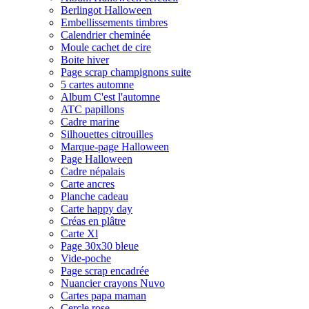
Berlingot Halloween
Embellissements timbres
Calendrier cheminée
Moule cachet de cire
Boite hiver
Page scrap champignons suite
5 cartes automne
Album C'est l'automne
ATC papillons
Cadre marine
Silhouettes citrouilles
Marque-page Halloween
Page Halloween
Cadre népalais
Carte ancres
Planche cadeau
Carte happy day
Créas en plâtre
Carte Xl
Page 30x30 bleue
Vide-poche
Page scrap encadrée
Nuancier crayons Nuvo
Cartes papa maman
Cercle rose