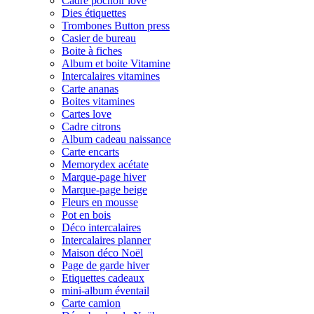
Cadre pochoir love
Dies étiquettes
Trombones Button press
Casier de bureau
Boite à fiches
Album et boite Vitamine
Intercalaires vitamines
Carte ananas
Boites vitamines
Cartes love
Cadre citrons
Album cadeau naissance
Carte encarts
Memorydex acétate
Marque-page hiver
Marque-page beige
Fleurs en mousse
Pot en bois
Déco intercalaires
Intercalaires planner
Maison déco Noël
Page de garde hiver
Etiquettes cadeaux
mini-album éventail
Carte camion