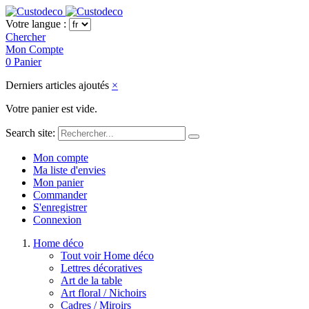
Votre langue :
Chercher
Mon Compte
0
Panier
Derniers articles ajoutés
×
Votre panier est vide.
Search site:
Mon compte
Ma liste d'envies
Mon panier
Commander
S'enregistrer
Connexion
Home déco
Tout voir Home déco
Lettres décoratives
Art de la table
Art floral / Nichoirs
Cadres / Miroirs