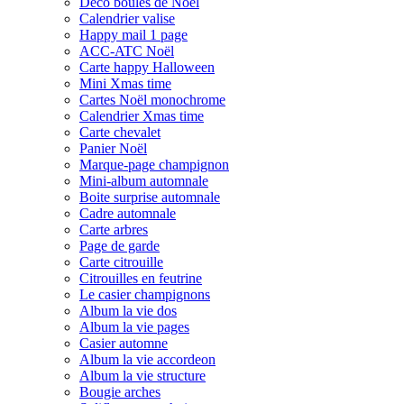
Déco boules de Noël
Calendrier valise
Happy mail 1 page
ACC-ATC Noël
Carte happy Halloween
Mini Xmas time
Cartes Noël monochrome
Calendrier Xmas time
Carte chevalet
Panier Noël
Marque-page champignon
Mini-album automnale
Boite surprise automnale
Cadre automnale
Carte arbres
Page de garde
Carte citrouille
Citrouilles en feutrine
Le casier champignons
Album la vie dos
Album la vie pages
Casier automne
Album la vie accordeon
Album la vie structure
Bougie arches