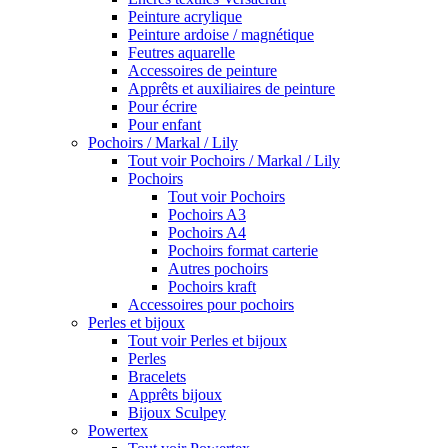
Peinture acrylique
Peinture ardoise / magnétique
Feutres aquarelle
Accessoires de peinture
Apprêts et auxiliaires de peinture
Pour écrire
Pour enfant
Pochoirs / Markal / Lily
Tout voir Pochoirs / Markal / Lily
Pochoirs
Tout voir Pochoirs
Pochoirs A3
Pochoirs A4
Pochoirs format carterie
Autres pochoirs
Pochoirs kraft
Accessoires pour pochoirs
Perles et bijoux
Tout voir Perles et bijoux
Perles
Bracelets
Apprêts bijoux
Bijoux Sculpey
Powertex