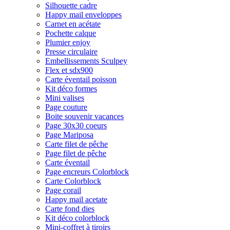
Silhouette cadre
Happy mail enveloppes
Carnet en acétate
Pochette calque
Plumier enjoy
Presse circulaire
Embellissements Sculpey
Flex et sdx900
Carte éventail poisson
Kit déco formes
Mini valises
Page couture
Boite souvenir vacances
Page 30x30 coeurs
Page Mariposa
Carte filet de pêche
Page filet de pêche
Carte éventail
Page encreurs Colorblock
Carte Colorblock
Page corail
Happy mail acetate
Carte fond dies
Kit déco colorblock
Mini-coffret à tiroirs