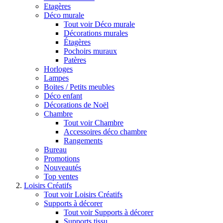
Etagères
Déco murale
Tout voir Déco murale
Décorations murales
Étagères
Pochoirs muraux
Patères
Horloges
Lampes
Boites / Petits meubles
Déco enfant
Décorations de Noël
Chambre
Tout voir Chambre
Accessoires déco chambre
Rangements
Bureau
Promotions
Nouveautés
Top ventes
Loisirs Créatifs
Tout voir Loisirs Créatifs
Supports à décorer
Tout voir Supports à décorer
Supports tissu