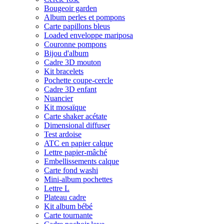
Bougeoir garden
Album perles et pompons
Carte papillons bleus
Loaded enveloppe mariposa
Couronne pompons
Bijou d'album
Cadre 3D mouton
Kit bracelets
Pochette coupe-cercle
Cadre 3D enfant
Nuancier
Kit mosaïque
Carte shaker acétate
Dimensional diffuser
Test ardoise
ATC en papier calque
Lettre papier-mâché
Embellissements calque
Carte fond washi
Mini-album pochettes
Lettre L
Plateau cadre
Kit album bébé
Carte tournante