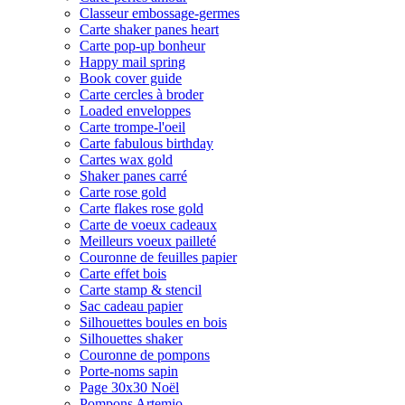
Classeur embossage-germes
Carte shaker panes heart
Carte pop-up bonheur
Happy mail spring
Book cover guide
Carte cercles à broder
Loaded enveloppes
Carte trompe-l'oeil
Carte fabulous birthday
Cartes wax gold
Shaker panes carré
Carte rose gold
Carte flakes rose gold
Carte de voeux cadeaux
Meilleurs voeux pailleté
Couronne de feuilles papier
Carte effet bois
Carte stamp & stencil
Sac cadeau papier
Silhouettes boules en bois
Silhouettes shaker
Couronne de pompons
Porte-noms sapin
Page 30x30 Noël
Pompons Artemio