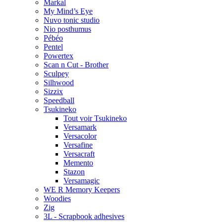
Markal
My Mind’s Eye
Nuvo tonic studio
Nio posthumus
Pébéo
Pentel
Powertex
Scan n Cut - Brother
Sculpey
Silhwood
Sizzix
Speedball
Tsukineko
Tout voir Tsukineko
Versamark
Versacolor
Versafine
Versacraft
Memento
Stazon
Versamagic
WE R Memory Keepers
Woodies
Zig
3L - Scrapbook adhesives