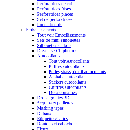
Perforatrices de coin
Perforatrices frises
Perforatrices pinces
Set de perforatrices
Punch boards
Embellissements
Tout voir Embellissements
Sets de mini-silhouettes
Silhouettes en bois
Die-cuts / Chipboards
Autocollants
Tout voir Autocollants
Puffies autocollants
Perles,strass, émail autocollants
Alphabet autocollant
Stickers autocollants
Chiffres autocollants
Décalcomanies
Drops gouttes 3D
Sequins et paillettes
Masking tapes
Rubans
Etiquettes/Cartes
Boutons et cabochons
Fleurs