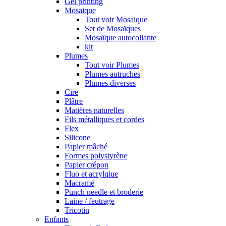
Gel printing
Mosaique
Tout voir Mosaique
Set de Mosaïques
Mosaïque autocollante
kit
Plumes
Tout voir Plumes
Plumes autruches
Plumes diverses
Cire
Plâtre
Matières naturelles
Fils métalliques et cordes
Flex
Silicone
Papier mâché
Formes polystyrène
Papier crépon
Fluo et acrylqiue
Macramé
Punch needle et broderie
Laine / feutrage
Tricotin
Enfants