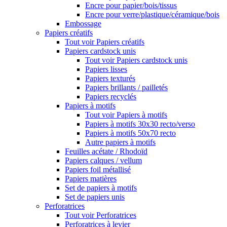
Encre pour papier/bois/tissus
Encre pour verre/plastique/céramique/bois
Embossage
Papiers créatifs
Tout voir Papiers créatifs
Papiers cardstock unis
Tout voir Papiers cardstock unis
Papiers lisses
Papiers texturés
Papiers brillants / pailletés
Papiers recyclés
Papiers à motifs
Tout voir Papiers à motifs
Papiers à motifs 30x30 recto/verso
Papiers à motifs 50x70 recto
Autre papiers à motifs
Feuilles acétate / Rhodoïd
Papiers calques / vellum
Papiers foil métallisé
Papiers matières
Set de papiers à motifs
Set de papiers unis
Perforatrices
Tout voir Perforatrices
Perforatrices à levier