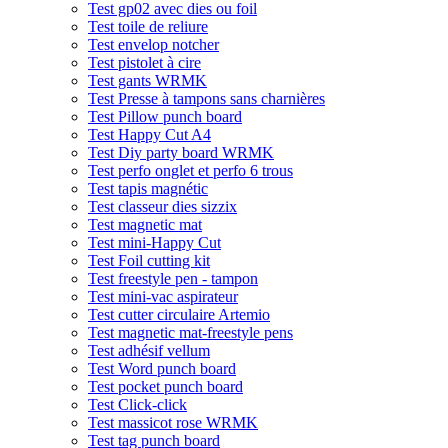
Test gp02 avec dies ou foil
Test toile de reliure
Test envelop notcher
Test pistolet à cire
Test gants WRMK
Test Presse à tampons sans charnières
Test Pillow punch board
Test Happy Cut A4
Test Diy party board WRMK
Test perfo onglet et perfo 6 trous
Test tapis magnétic
Test classeur dies sizzix
Test magnetic mat
Test mini-Happy Cut
Test Foil cutting kit
Test freestyle pen - tampon
Test mini-vac aspirateur
Test cutter circulaire Artemio
Test magnetic mat-freestyle pens
Test adhésif vellum
Test Word punch board
Test pocket punch board
Test Click-click
Test massicot rose WRMK
Test tag punch board