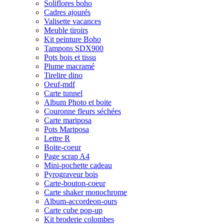
Soliflores boho
Cadres ajourés
Valisette vacances
Meuble tiroirs
Kit peinture Boho
Tampons SDX900
Pots bois et tissu
Plume macramé
Tirelire dino
Oeuf-mdf
Carte tunnel
Album Photo et boite
Couronne fleurs séchées
Carte mariposa
Pots Mariposa
Lettre R
Boite-coeur
Page scrap A4
Mini-pochette cadeau
Pyrograveur bois
Carte-bouton-coeur
Carte shaker monochrome
Album-accordeon-ours
Carte cube pop-up
Kit broderie colombes