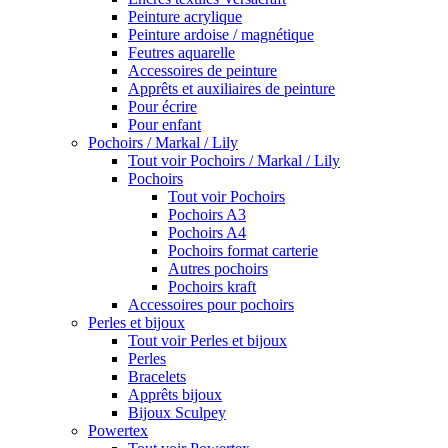
Peinture acrylique
Peinture ardoise / magnétique
Feutres aquarelle
Accessoires de peinture
Apprêts et auxiliaires de peinture
Pour écrire
Pour enfant
Pochoirs / Markal / Lily
Tout voir Pochoirs / Markal / Lily
Pochoirs
Tout voir Pochoirs
Pochoirs A3
Pochoirs A4
Pochoirs format carterie
Autres pochoirs
Pochoirs kraft
Accessoires pour pochoirs
Perles et bijoux
Tout voir Perles et bijoux
Perles
Bracelets
Apprêts bijoux
Bijoux Sculpey
Powertex