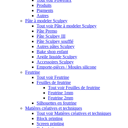
Tout voir Powertex
Produits
Pigments
Autres
Pâte à modeler Sculpey
Tout voir Pâte à modeler Sculpey
Pâte Premo
Pâte Sculpey III
Pâte Sculpey soufflé
Autres pâtes Sculpey
Bake shop enfant
Argile liquide Sculpey
Accessoires Sculpey
Emporte-pièces / Moules silicone
Feutrine
Tout voir Feutrine
Feuilles de feutrine
Tout voir Feuilles de feutrine
Feutrine 1mm
Feutrine 2mm
Silhouettes en feutrine
Matières créatives et techniques
Tout voir Matières créatives et techniques
Block printing
Screen printing