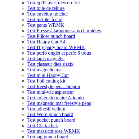
Test gp02 avec dies ou foil
Test toile de reliure
Test envelop notcher
Test pistolet à cire
Test gants WRMK
Test Presse à tampons sans charnières
Test Pillow punch board
Test Happy Cut A4
Test Diy party board WRMK
Test perfo onglet et perfo 6 trous
Test tapis magnétic
Test classeur dies sizzix
Test magnetic mat
Test mini-Happy Cut
Test Foil cutting kit
Test freestyle pen - tampon
Test mini-vac aspirateur
Test cutter circulaire Artemio
Test magnetic mat-freestyle pens
Test adhésif vellum
Test Word punch board
Test pocket punch board
Test Click-click
Test massicot rose WRMK
Test tag punch board