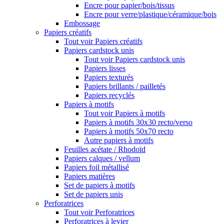
Encre pour papier/bois/tissus
Encre pour verre/plastique/céramique/bois
Embossage
Papiers créatifs
Tout voir Papiers créatifs
Papiers cardstock unis
Tout voir Papiers cardstock unis
Papiers lisses
Papiers texturés
Papiers brillants / pailletés
Papiers recyclés
Papiers à motifs
Tout voir Papiers à motifs
Papiers à motifs 30x30 recto/verso
Papiers à motifs 50x70 recto
Autre papiers à motifs
Feuilles acétate / Rhodoïd
Papiers calques / vellum
Papiers foil métallisé
Papiers matières
Set de papiers à motifs
Set de papiers unis
Perforatrices
Tout voir Perforatrices
Perforatrices à levier