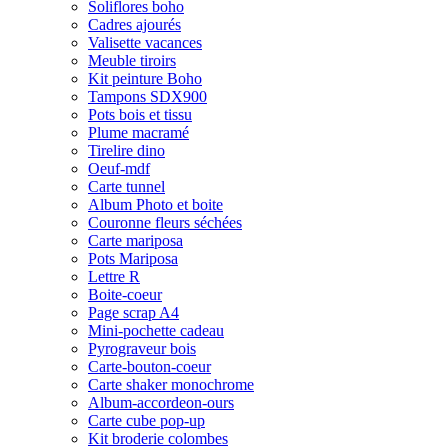
Soliflores boho
Cadres ajourés
Valisette vacances
Meuble tiroirs
Kit peinture Boho
Tampons SDX900
Pots bois et tissu
Plume macramé
Tirelire dino
Oeuf-mdf
Carte tunnel
Album Photo et boite
Couronne fleurs séchées
Carte mariposa
Pots Mariposa
Lettre R
Boite-coeur
Page scrap A4
Mini-pochette cadeau
Pyrograveur bois
Carte-bouton-coeur
Carte shaker monochrome
Album-accordeon-ours
Carte cube pop-up
Kit broderie colombes