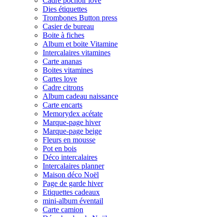
Cadre pochoir love
Dies étiquettes
Trombones Button press
Casier de bureau
Boite à fiches
Album et boite Vitamine
Intercalaires vitamines
Carte ananas
Boites vitamines
Cartes love
Cadre citrons
Album cadeau naissance
Carte encarts
Memorydex acétate
Marque-page hiver
Marque-page beige
Fleurs en mousse
Pot en bois
Déco intercalaires
Intercalaires planner
Maison déco Noël
Page de garde hiver
Etiquettes cadeaux
mini-album éventail
Carte camion