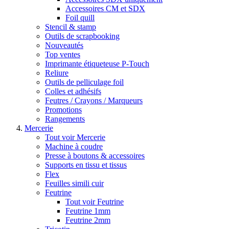
Accessoires CM et SDX
Foil quill
Stencil & stamp
Outils de scrapbooking
Nouveautés
Top ventes
Imprimante étiqueteuse P-Touch
Reliure
Outils de pelliculage foil
Colles et adhésifs
Feutres / Crayons / Marqueurs
Promotions
Rangements
Mercerie
Tout voir Mercerie
Machine à coudre
Presse à boutons & accessoires
Supports en tissu et tissus
Flex
Feuilles simili cuir
Feutrine
Tout voir Feutrine
Feutrine 1mm
Feutrine 2mm