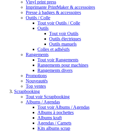
Vinyl print press
Imprimante PrintMaker & accessoires
Presse à badges & accessoires
Outils / Colle
Tout voir Outils / Colle
Outils
Tout voir Outils
Outils électriques
Outils manuels
Colles et adhésifs
Rangements
Tout voir Rangements
Rangements pour machines
Rangements divers
Promotions
Nouveautés
Top ventes
Scrapbooking
Tout voir Scrapbooking
Albums / Agendas
Tout voir Albums / Agendas
Albums à pochettes
Albums kraft
Agendas / Carnets
Kits albums scrap