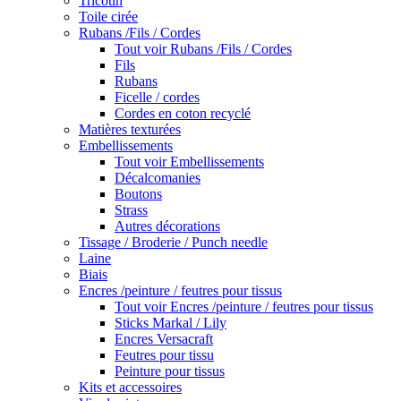
Tricotin
Toile cirée
Rubans /Fils / Cordes
Tout voir Rubans /Fils / Cordes
Fils
Rubans
Ficelle / cordes
Cordes en coton recyclé
Matières texturées
Embellissements
Tout voir Embellissements
Décalcomanies
Boutons
Strass
Autres décorations
Tissage / Broderie / Punch needle
Laine
Biais
Encres /peinture / feutres pour tissus
Tout voir Encres /peinture / feutres pour tissus
Sticks Markal / Lily
Encres Versacraft
Feutres pour tissu
Peinture pour tissus
Kits et accessoires