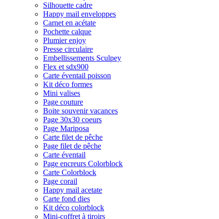
Silhouette cadre
Happy mail enveloppes
Carnet en acétate
Pochette calque
Plumier enjoy
Presse circulaire
Embellissements Sculpey
Flex et sdx900
Carte éventail poisson
Kit déco formes
Mini valises
Page couture
Boite souvenir vacances
Page 30x30 coeurs
Page Mariposa
Carte filet de pêche
Page filet de pêche
Carte éventail
Page encreurs Colorblock
Carte Colorblock
Page corail
Happy mail acetate
Carte fond dies
Kit déco colorblock
Mini-coffret à tiroirs