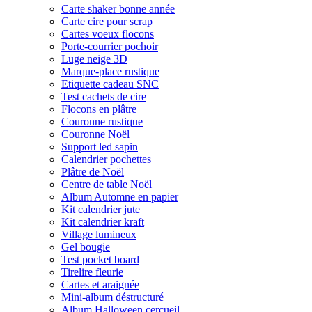
Carte shaker bonne année
Carte cire pour scrap
Cartes voeux flocons
Porte-courrier pochoir
Luge neige 3D
Marque-place rustique
Etiquette cadeau SNC
Test cachets de cire
Flocons en plâtre
Couronne rustique
Couronne Noël
Support led sapin
Calendrier pochettes
Plâtre de Noël
Centre de table Noël
Album Automne en papier
Kit calendrier jute
Kit calendrier kraft
Village lumineux
Gel bougie
Test pocket board
Tirelire fleurie
Cartes et araignée
Mini-album déstructuré
Album Halloween cercueil