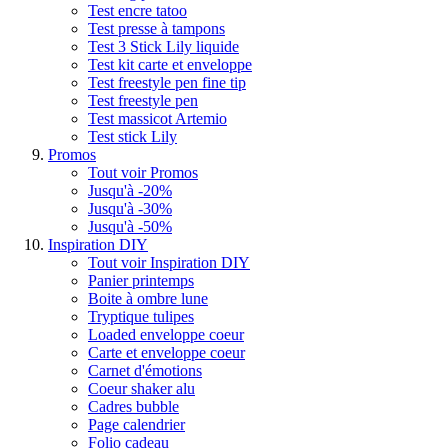
Test encre tatoo
Test presse à tampons
Test 3 Stick Lily liquide
Test kit carte et enveloppe
Test freestyle pen fine tip
Test freestyle pen
Test massicot Artemio
Test stick Lily
Promos
Tout voir Promos
Jusqu'à -20%
Jusqu'à -30%
Jusqu'à -50%
Inspiration DIY
Tout voir Inspiration DIY
Panier printemps
Boite à ombre lune
Tryptique tulipes
Loaded enveloppe coeur
Carte et enveloppe coeur
Carnet d'émotions
Coeur shaker alu
Cadres bubble
Page calendrier
Folio cadeau