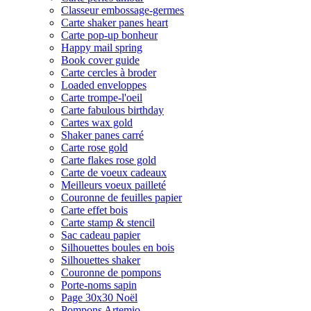
Classeur embossage-germes
Carte shaker panes heart
Carte pop-up bonheur
Happy mail spring
Book cover guide
Carte cercles à broder
Loaded enveloppes
Carte trompe-l'oeil
Carte fabulous birthday
Cartes wax gold
Shaker panes carré
Carte rose gold
Carte flakes rose gold
Carte de voeux cadeaux
Meilleurs voeux pailleté
Couronne de feuilles papier
Carte effet bois
Carte stamp & stencil
Sac cadeau papier
Silhouettes boules en bois
Silhouettes shaker
Couronne de pompons
Porte-noms sapin
Page 30x30 Noël
Pompons Artemio