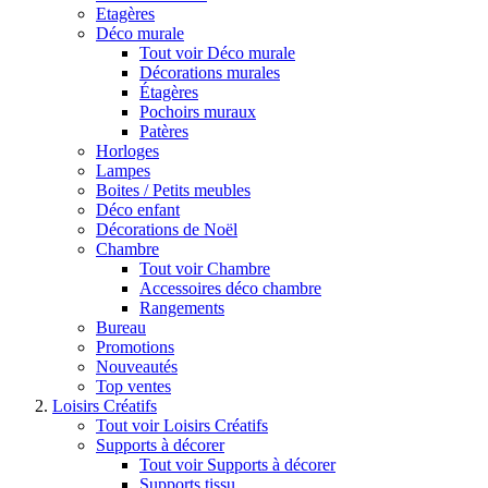
Etagères
Déco murale
Tout voir Déco murale
Décorations murales
Étagères
Pochoirs muraux
Patères
Horloges
Lampes
Boites / Petits meubles
Déco enfant
Décorations de Noël
Chambre
Tout voir Chambre
Accessoires déco chambre
Rangements
Bureau
Promotions
Nouveautés
Top ventes
Loisirs Créatifs
Tout voir Loisirs Créatifs
Supports à décorer
Tout voir Supports à décorer
Supports tissu