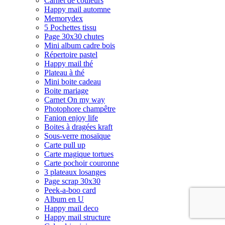
Carnet de couleurs
Happy mail automne
Memorydex
5 Pochettes tissu
Page 30x30 chutes
Mini album cadre bois
Répertoire pastel
Happy mail thé
Plateau à thé
Mini boite cadeau
Boite mariage
Carnet On my way
Photophore champêtre
Fanion enjoy life
Boites à dragées kraft
Sous-verre mosaïque
Carte pull up
Carte magique tortues
Carte pochoir couronne
3 plateaux losanges
Page scrap 30x30
Peek-a-boo card
Album en U
Happy mail deco
Happy mail structure