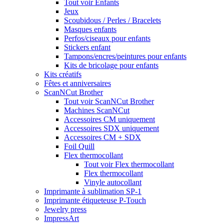
Tout voir Enfants
Jeux
Scoubidous / Perles / Bracelets
Masques enfants
Perfos/ciseaux pour enfants
Stickers enfant
Tampons/encres/peintures pour enfants
Kits de bricolage pour enfants
Kits créatifs
Fêtes et anniversaires
ScanNCut Brother
Tout voir ScanNCut Brother
Machines ScanNCut
Accessoires CM uniquement
Accessoires SDX uniquement
Accessoires CM + SDX
Foil Quill
Flex thermocollant
Tout voir Flex thermocollant
Flex thermocollant
Vinyle autocollant
Imprimante à sublimation SP-1
Imprimante étiqueteuse P-Touch
Jewelry press
ImpressArt