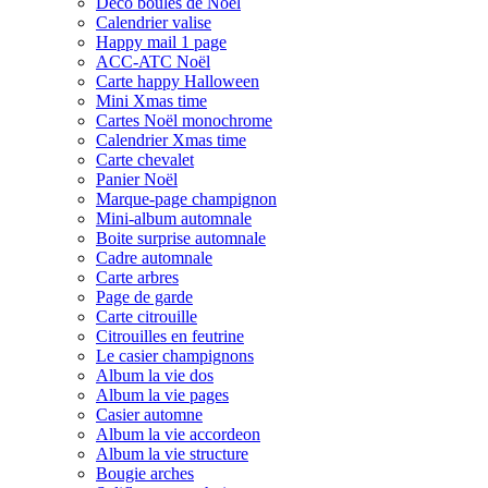
Déco boules de Noël
Calendrier valise
Happy mail 1 page
ACC-ATC Noël
Carte happy Halloween
Mini Xmas time
Cartes Noël monochrome
Calendrier Xmas time
Carte chevalet
Panier Noël
Marque-page champignon
Mini-album automnale
Boite surprise automnale
Cadre automnale
Carte arbres
Page de garde
Carte citrouille
Citrouilles en feutrine
Le casier champignons
Album la vie dos
Album la vie pages
Casier automne
Album la vie accordeon
Album la vie structure
Bougie arches