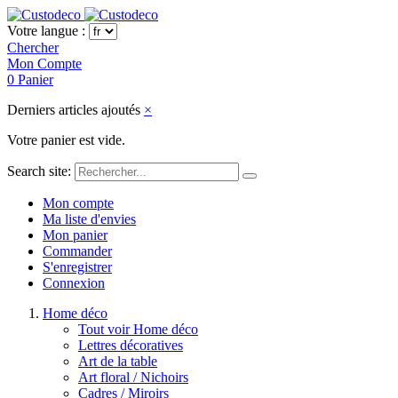
Votre langue :
Chercher
Mon Compte
0
Panier
Derniers articles ajoutés
×
Votre panier est vide.
Search site:
Mon compte
Ma liste d'envies
Mon panier
Commander
S'enregistrer
Connexion
Home déco
Tout voir Home déco
Lettres décoratives
Art de la table
Art floral / Nichoirs
Cadres / Miroirs