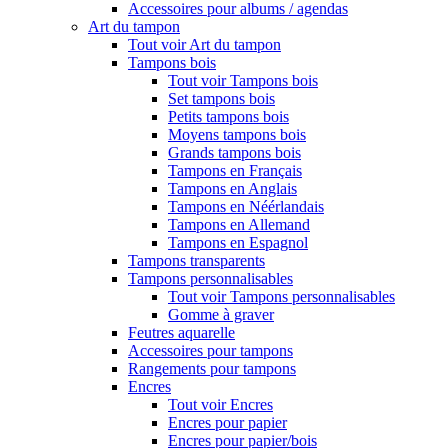
Accessoires pour albums / agendas
Art du tampon
Tout voir Art du tampon
Tampons bois
Tout voir Tampons bois
Set tampons bois
Petits tampons bois
Moyens tampons bois
Grands tampons bois
Tampons en Français
Tampons en Anglais
Tampons en Néérlandais
Tampons en Allemand
Tampons en Espagnol
Tampons transparents
Tampons personnalisables
Tout voir Tampons personnalisables
Gomme à graver
Feutres aquarelle
Accessoires pour tampons
Rangements pour tampons
Encres
Tout voir Encres
Encres pour papier
Encres pour papier/bois