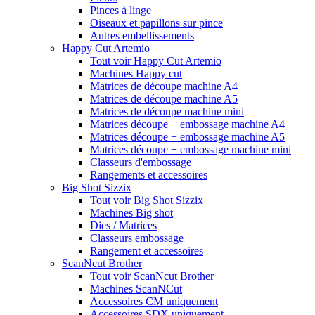
Pinces à linge
Oiseaux et papillons sur pince
Autres embellissements
Happy Cut Artemio
Tout voir Happy Cut Artemio
Machines Happy cut
Matrices de découpe machine A4
Matrices de découpe machine A5
Matrices de découpe machine mini
Matrices découpe + embossage machine A4
Matrices découpe + embossage machine A5
Matrices découpe + embossage machine mini
Classeurs d'embossage
Rangements et accessoires
Big Shot Sizzix
Tout voir Big Shot Sizzix
Machines Big shot
Dies / Matrices
Classeurs embossage
Rangement et accessoires
ScanNcut Brother
Tout voir ScanNcut Brother
Machines ScanNCut
Accessoires CM uniquement
Accessoires SDX uniquement