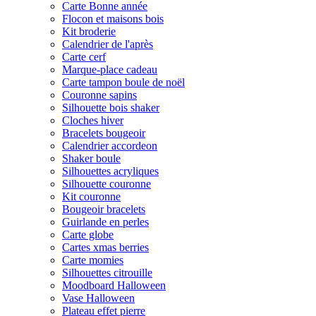
Carte Bonne année
Flocon et maisons bois
Kit broderie
Calendrier de l'après
Carte cerf
Marque-place cadeau
Carte tampon boule de noël
Couronne sapins
Silhouette bois shaker
Cloches hiver
Bracelets bougeoir
Calendrier accordeon
Shaker boule
Silhouettes acryliques
Silhouette couronne
Kit couronne
Bougeoir bracelets
Guirlande en perles
Carte globe
Cartes xmas berries
Carte momies
Silhouettes citrouille
Moodboard Halloween
Vase Halloween
Plateau effet pierre