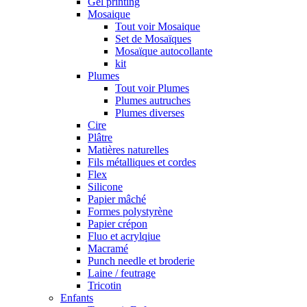
Gel printing
Mosaique
Tout voir Mosaique
Set de Mosaïques
Mosaïque autocollante
kit
Plumes
Tout voir Plumes
Plumes autruches
Plumes diverses
Cire
Plâtre
Matières naturelles
Fils métalliques et cordes
Flex
Silicone
Papier mâché
Formes polystyrène
Papier crépon
Fluo et acrylqiue
Macramé
Punch needle et broderie
Laine / feutrage
Tricotin
Enfants