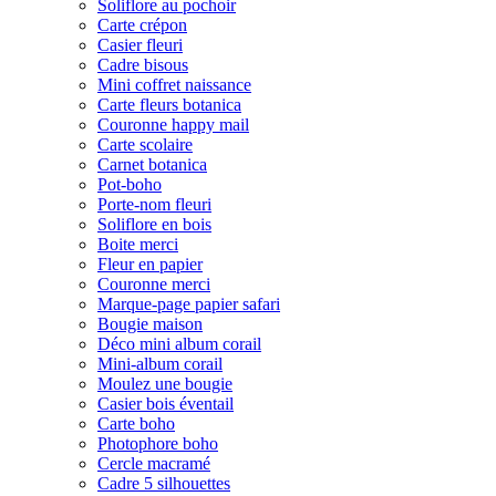
Soliflore au pochoir
Carte crépon
Casier fleuri
Cadre bisous
Mini coffret naissance
Carte fleurs botanica
Couronne happy mail
Carte scolaire
Carnet botanica
Pot-boho
Porte-nom fleuri
Soliflore en bois
Boite merci
Fleur en papier
Couronne merci
Marque-page papier safari
Bougie maison
Déco mini album corail
Mini-album corail
Moulez une bougie
Casier bois éventail
Carte boho
Photophore boho
Cercle macramé
Cadre 5 silhouettes