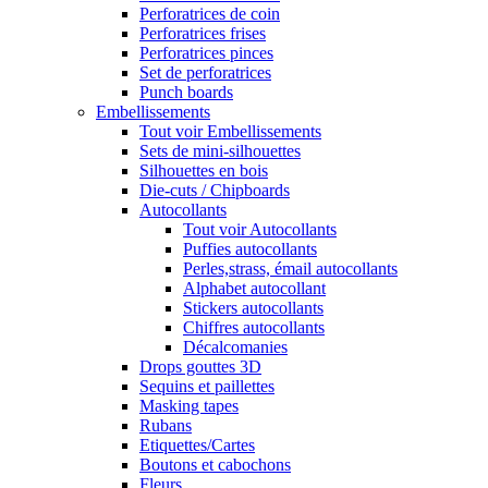
Perforatrices de coin
Perforatrices frises
Perforatrices pinces
Set de perforatrices
Punch boards
Embellissements
Tout voir Embellissements
Sets de mini-silhouettes
Silhouettes en bois
Die-cuts / Chipboards
Autocollants
Tout voir Autocollants
Puffies autocollants
Perles,strass, émail autocollants
Alphabet autocollant
Stickers autocollants
Chiffres autocollants
Décalcomanies
Drops gouttes 3D
Sequins et paillettes
Masking tapes
Rubans
Etiquettes/Cartes
Boutons et cabochons
Fleurs