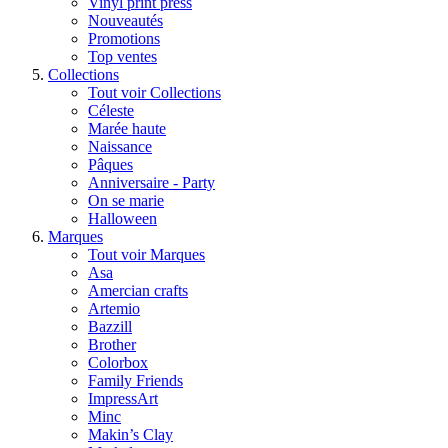
Vinyl print press
Nouveautés
Promotions
Top ventes
Collections
Tout voir Collections
Céleste
Marée haute
Naissance
Pâques
Anniversaire - Party
On se marie
Halloween
Marques
Tout voir Marques
Asa
Amercian crafts
Artemio
Bazzill
Brother
Colorbox
Family Friends
ImpressArt
Minc
Makin’s Clay