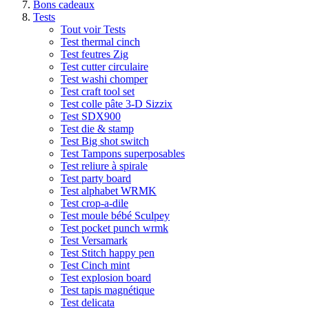
Bons cadeaux
Tests
Tout voir Tests
Test thermal cinch
Test feutres Zig
Test cutter circulaire
Test washi chomper
Test craft tool set
Test colle pâte 3-D Sizzix
Test SDX900
Test die & stamp
Test Big shot switch
Test Tampons superposables
Test reliure à spirale
Test party board
Test alphabet WRMK
Test crop-a-dile
Test moule bébé Sculpey
Test pocket punch wrmk
Test Versamark
Test Stitch happy pen
Test Cinch mint
Test explosion board
Test tapis magnétique
Test delicata