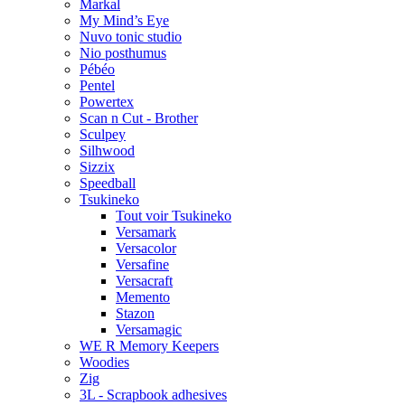
Markal
My Mind’s Eye
Nuvo tonic studio
Nio posthumus
Pébéo
Pentel
Powertex
Scan n Cut - Brother
Sculpey
Silhwood
Sizzix
Speedball
Tsukineko
Tout voir Tsukineko
Versamark
Versacolor
Versafine
Versacraft
Memento
Stazon
Versamagic
WE R Memory Keepers
Woodies
Zig
3L - Scrapbook adhesives