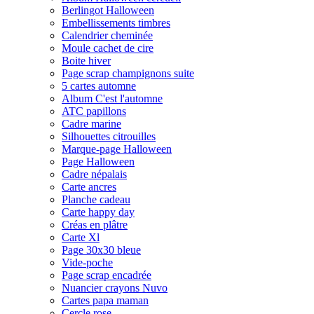
Berlingot Halloween
Embellissements timbres
Calendrier cheminée
Moule cachet de cire
Boite hiver
Page scrap champignons suite
5 cartes automne
Album C'est l'automne
ATC papillons
Cadre marine
Silhouettes citrouilles
Marque-page Halloween
Page Halloween
Cadre népalais
Carte ancres
Planche cadeau
Carte happy day
Créas en plâtre
Carte Xl
Page 30x30 bleue
Vide-poche
Page scrap encadrée
Nuancier crayons Nuvo
Cartes papa maman
Cercle rose