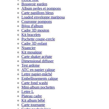
Bougeoir garden
Album perles et pompons
Carte papillons bleus
Loaded enveloppe mariposa
Couronne pompons
Bijou d'album
Cadre 3D mouton
Kit bracelets
Pochette coupe-cercle
Cadre 3D enfant
Nuancier
Kit mosaïque
Carte shaker acétate
Dimensional diffuser
Test ardoise
ATC en papier calque
Lettre papier-mâché
Embellissements calque
Carte fond washi
Mini-album pochettes
Lettre L
Plateau cadre
Kit album bébé
Carte tournante