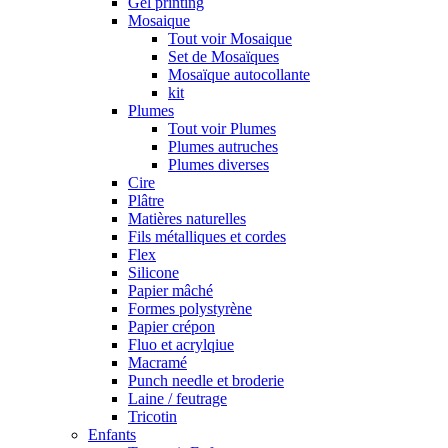
Gel printing
Mosaique
Tout voir Mosaique
Set de Mosaïques
Mosaïque autocollante
kit
Plumes
Tout voir Plumes
Plumes autruches
Plumes diverses
Cire
Plâtre
Matières naturelles
Fils métalliques et cordes
Flex
Silicone
Papier mâché
Formes polystyrène
Papier crépon
Fluo et acrylqiue
Macramé
Punch needle et broderie
Laine / feutrage
Tricotin
Enfants