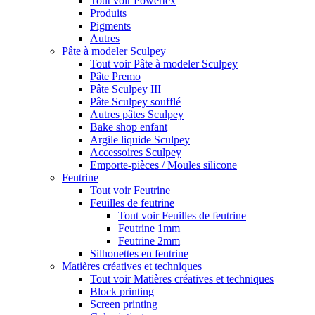
Tout voir Powertex
Produits
Pigments
Autres
Pâte à modeler Sculpey
Tout voir Pâte à modeler Sculpey
Pâte Premo
Pâte Sculpey III
Pâte Sculpey soufflé
Autres pâtes Sculpey
Bake shop enfant
Argile liquide Sculpey
Accessoires Sculpey
Emporte-pièces / Moules silicone
Feutrine
Tout voir Feutrine
Feuilles de feutrine
Tout voir Feuilles de feutrine
Feutrine 1mm
Feutrine 2mm
Silhouettes en feutrine
Matières créatives et techniques
Tout voir Matières créatives et techniques
Block printing
Screen printing