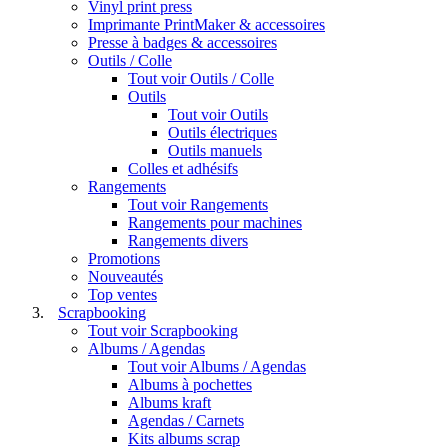
Vinyl print press
Imprimante PrintMaker & accessoires
Presse à badges & accessoires
Outils / Colle
Tout voir Outils / Colle
Outils
Tout voir Outils
Outils électriques
Outils manuels
Colles et adhésifs
Rangements
Tout voir Rangements
Rangements pour machines
Rangements divers
Promotions
Nouveautés
Top ventes
Scrapbooking
Tout voir Scrapbooking
Albums / Agendas
Tout voir Albums / Agendas
Albums à pochettes
Albums kraft
Agendas / Carnets
Kits albums scrap