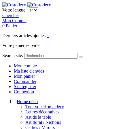
Votre langue :
Chercher
Mon Compte
0
Panier
Derniers articles ajoutés
×
Votre panier est vide.
Search site:
Mon compte
Ma liste d'envies
Mon panier
Commander
S'enregistrer
Connexion
Home déco
Tout voir Home déco
Lettres décoratives
Art de la table
Art floral / Nichoirs
Cadres / Miroirs