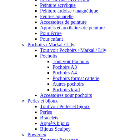
Peinture acrylique
Peinture ardoise / magnétique
Feutres aquarelle
Accessoires de peinture
Apprêts et auxiliaires de peinture
Pour écrire
Pour enfant
Pochoirs / Markal / Lily
Tout voir Pochoirs / Markal / Lily
Pochoirs
Tout voir Pochoirs
Pochoirs A3
Pochoirs A4
Pochoirs format carterie
Autres pochoirs
Pochoirs kraft
Accessoires pour pochoirs
Perles et bijoux
Tout voir Perles et bijoux
Perles
Bracelets
Apprêts bijoux
Bijoux Sculpey
Powertex