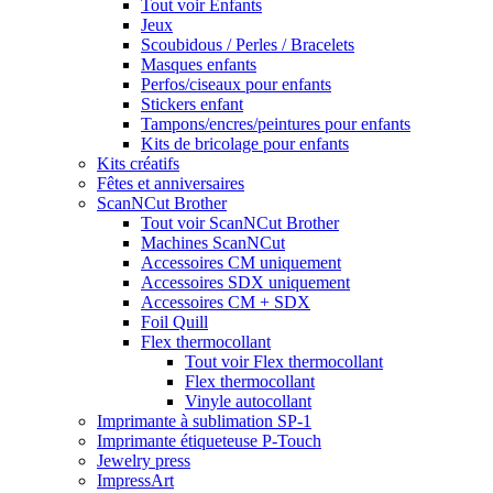
Tout voir Enfants
Jeux
Scoubidous / Perles / Bracelets
Masques enfants
Perfos/ciseaux pour enfants
Stickers enfant
Tampons/encres/peintures pour enfants
Kits de bricolage pour enfants
Kits créatifs
Fêtes et anniversaires
ScanNCut Brother
Tout voir ScanNCut Brother
Machines ScanNCut
Accessoires CM uniquement
Accessoires SDX uniquement
Accessoires CM + SDX
Foil Quill
Flex thermocollant
Tout voir Flex thermocollant
Flex thermocollant
Vinyle autocollant
Imprimante à sublimation SP-1
Imprimante étiqueteuse P-Touch
Jewelry press
ImpressArt