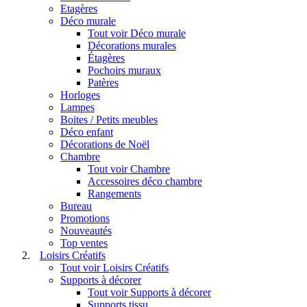
Etagères
Déco murale
Tout voir Déco murale
Décorations murales
Étagères
Pochoirs muraux
Patères
Horloges
Lampes
Boites / Petits meubles
Déco enfant
Décorations de Noël
Chambre
Tout voir Chambre
Accessoires déco chambre
Rangements
Bureau
Promotions
Nouveautés
Top ventes
Loisirs Créatifs
Tout voir Loisirs Créatifs
Supports à décorer
Tout voir Supports à décorer
Supports tissu