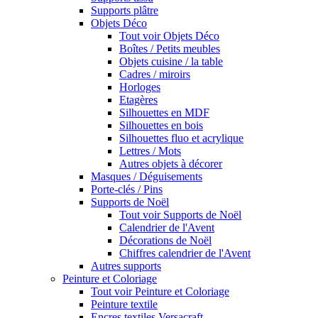
Supports plâtre
Objets Déco
Tout voir Objets Déco
Boîtes / Petits meubles
Objets cuisine / la table
Cadres / miroirs
Horloges
Etagères
Silhouettes en MDF
Silhouettes en bois
Silhouettes fluo et acrylique
Lettres / Mots
Autres objets à décorer
Masques / Déguisements
Porte-clés / Pins
Supports de Noël
Tout voir Supports de Noël
Calendrier de l'Avent
Décorations de Noël
Chiffres calendrier de l'Avent
Autres supports
Peinture et Coloriage
Tout voir Peinture et Coloriage
Peinture textile
Encres textiles Versacraft