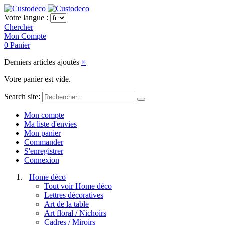
Votre langue :
Chercher
Mon Compte
0
Panier
Derniers articles ajoutés
×
Votre panier est vide.
Search site:
Mon compte
Ma liste d'envies
Mon panier
Commander
S'enregistrer
Connexion
Home déco
Tout voir Home déco
Lettres décoratives
Art de la table
Art floral / Nichoirs
Cadres / Miroirs