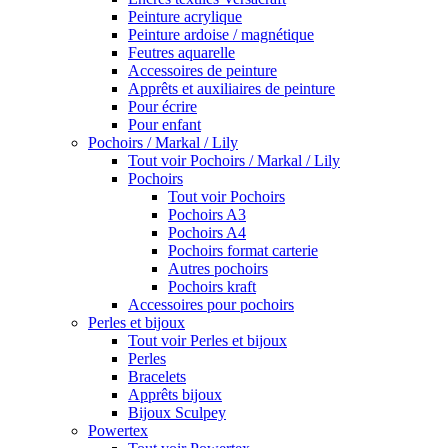
Peinture acrylique
Peinture ardoise / magnétique
Feutres aquarelle
Accessoires de peinture
Apprêts et auxiliaires de peinture
Pour écrire
Pour enfant
Pochoirs / Markal / Lily
Tout voir Pochoirs / Markal / Lily
Pochoirs
Tout voir Pochoirs
Pochoirs A3
Pochoirs A4
Pochoirs format carterie
Autres pochoirs
Pochoirs kraft
Accessoires pour pochoirs
Perles et bijoux
Tout voir Perles et bijoux
Perles
Bracelets
Apprêts bijoux
Bijoux Sculpey
Powertex