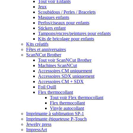
Tout voir Enfants
Jeux
Scoubidous / Perles / Bracelets
Masques enfants
Perfos/ciseaux pour enfants
Stickers enfant
Tampons/encres/peintures pour enfants
Kits de bricolage pour enfants
Kits créatifs
Fêtes et anniversaires
ScanNCut Brother
Tout voir ScanNCut Brother
Machines ScanNCut
Accessoires CM uniquement
Accessoires SDX uniquement
Accessoires CM + SDX
Foil Quill
Flex thermocollant
Tout voir Flex thermocollant
Flex thermocollant
Vinyle autocollant
Imprimante à sublimation SP-1
Imprimante étiqueteuse P-Touch
Jewelry press
ImpressArt