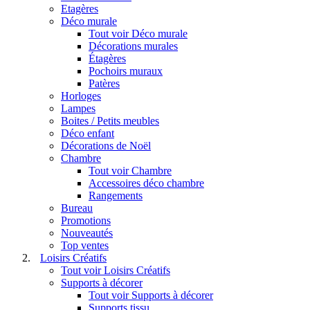
Etagères
Déco murale
Tout voir Déco murale
Décorations murales
Étagères
Pochoirs muraux
Patères
Horloges
Lampes
Boites / Petits meubles
Déco enfant
Décorations de Noël
Chambre
Tout voir Chambre
Accessoires déco chambre
Rangements
Bureau
Promotions
Nouveautés
Top ventes
Loisirs Créatifs
Tout voir Loisirs Créatifs
Supports à décorer
Tout voir Supports à décorer
Supports tissu