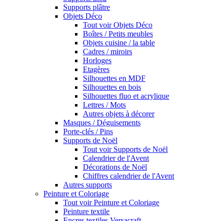
Supports plâtre
Objets Déco
Tout voir Objets Déco
Boîtes / Petits meubles
Objets cuisine / la table
Cadres / miroirs
Horloges
Etagères
Silhouettes en MDF
Silhouettes en bois
Silhouettes fluo et acrylique
Lettres / Mots
Autres objets à décorer
Masques / Déguisements
Porte-clés / Pins
Supports de Noël
Tout voir Supports de Noël
Calendrier de l'Avent
Décorations de Noël
Chiffres calendrier de l'Avent
Autres supports
Peinture et Coloriage
Tout voir Peinture et Coloriage
Peinture textile
Encres textiles Versacraft