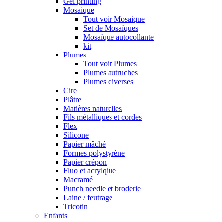
Gel printing
Mosaique
Tout voir Mosaique
Set de Mosaïques
Mosaïque autocollante
kit
Plumes
Tout voir Plumes
Plumes autruches
Plumes diverses
Cire
Plâtre
Matières naturelles
Fils métalliques et cordes
Flex
Silicone
Papier mâché
Formes polystyrène
Papier crépon
Fluo et acrylqiue
Macramé
Punch needle et broderie
Laine / feutrage
Tricotin
Enfants