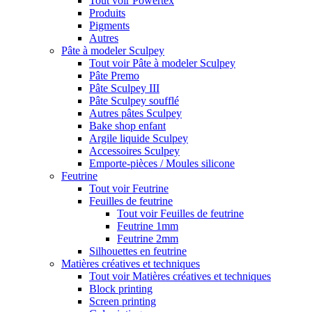
Tout voir Powertex
Produits
Pigments
Autres
Pâte à modeler Sculpey
Tout voir Pâte à modeler Sculpey
Pâte Premo
Pâte Sculpey III
Pâte Sculpey soufflé
Autres pâtes Sculpey
Bake shop enfant
Argile liquide Sculpey
Accessoires Sculpey
Emporte-pièces / Moules silicone
Feutrine
Tout voir Feutrine
Feuilles de feutrine
Tout voir Feuilles de feutrine
Feutrine 1mm
Feutrine 2mm
Silhouettes en feutrine
Matières créatives et techniques
Tout voir Matières créatives et techniques
Block printing
Screen printing