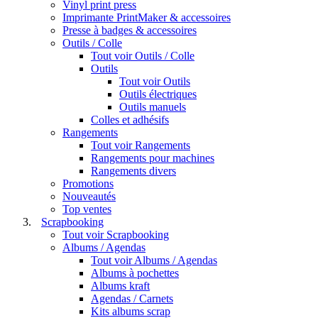
Vinyl print press
Imprimante PrintMaker & accessoires
Presse à badges & accessoires
Outils / Colle
Tout voir Outils / Colle
Outils
Tout voir Outils
Outils électriques
Outils manuels
Colles et adhésifs
Rangements
Tout voir Rangements
Rangements pour machines
Rangements divers
Promotions
Nouveautés
Top ventes
Scrapbooking
Tout voir Scrapbooking
Albums / Agendas
Tout voir Albums / Agendas
Albums à pochettes
Albums kraft
Agendas / Carnets
Kits albums scrap