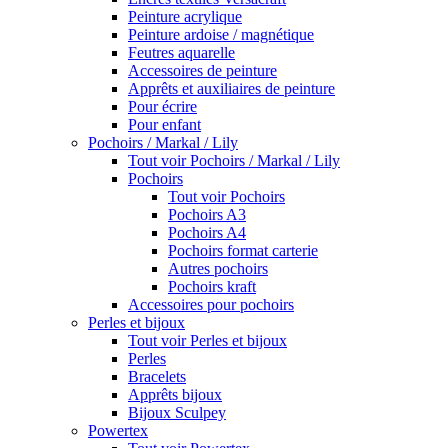
Peinture acrylique
Peinture ardoise / magnétique
Feutres aquarelle
Accessoires de peinture
Apprêts et auxiliaires de peinture
Pour écrire
Pour enfant
Pochoirs / Markal / Lily
Tout voir Pochoirs / Markal / Lily
Pochoirs
Tout voir Pochoirs
Pochoirs A3
Pochoirs A4
Pochoirs format carterie
Autres pochoirs
Pochoirs kraft
Accessoires pour pochoirs
Perles et bijoux
Tout voir Perles et bijoux
Perles
Bracelets
Apprêts bijoux
Bijoux Sculpey
Powertex