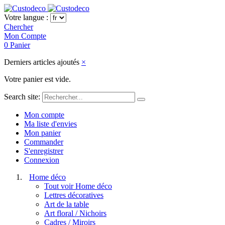
Votre langue :
Chercher
Mon Compte
0
Panier
Derniers articles ajoutés
×
Votre panier est vide.
Search site:
Mon compte
Ma liste d'envies
Mon panier
Commander
S'enregistrer
Connexion
Home déco
Tout voir Home déco
Lettres décoratives
Art de la table
Art floral / Nichoirs
Cadres / Miroirs