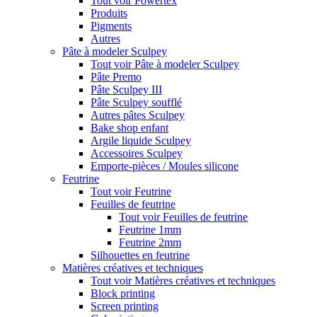
Tout voir Powertex
Produits
Pigments
Autres
Pâte à modeler Sculpey
Tout voir Pâte à modeler Sculpey
Pâte Premo
Pâte Sculpey III
Pâte Sculpey soufflé
Autres pâtes Sculpey
Bake shop enfant
Argile liquide Sculpey
Accessoires Sculpey
Emporte-pièces / Moules silicone
Feutrine
Tout voir Feutrine
Feuilles de feutrine
Tout voir Feuilles de feutrine
Feutrine 1mm
Feutrine 2mm
Silhouettes en feutrine
Matières créatives et techniques
Tout voir Matières créatives et techniques
Block printing
Screen printing