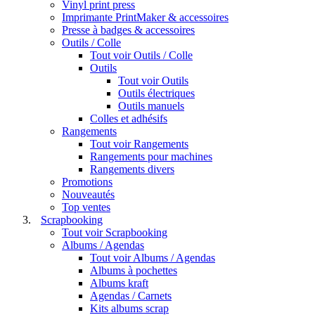
Vinyl print press
Imprimante PrintMaker & accessoires
Presse à badges & accessoires
Outils / Colle
Tout voir Outils / Colle
Outils
Tout voir Outils
Outils électriques
Outils manuels
Colles et adhésifs
Rangements
Tout voir Rangements
Rangements pour machines
Rangements divers
Promotions
Nouveautés
Top ventes
Scrapbooking
Tout voir Scrapbooking
Albums / Agendas
Tout voir Albums / Agendas
Albums à pochettes
Albums kraft
Agendas / Carnets
Kits albums scrap