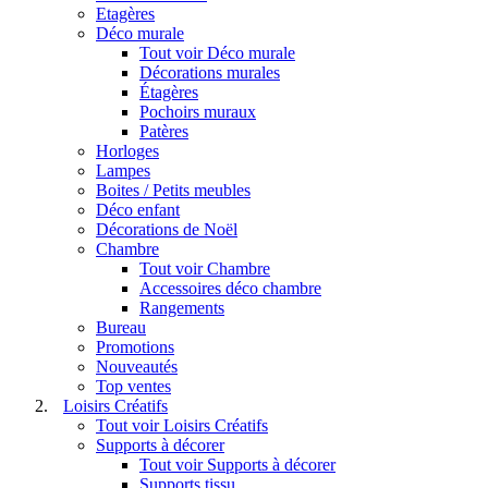
Etagères
Déco murale
Tout voir Déco murale
Décorations murales
Étagères
Pochoirs muraux
Patères
Horloges
Lampes
Boites / Petits meubles
Déco enfant
Décorations de Noël
Chambre
Tout voir Chambre
Accessoires déco chambre
Rangements
Bureau
Promotions
Nouveautés
Top ventes
Loisirs Créatifs
Tout voir Loisirs Créatifs
Supports à décorer
Tout voir Supports à décorer
Supports tissu