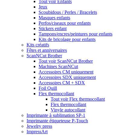
Tout voir Enfants
Jeux
Scoubidous / Perles / Bracelets
Masques enfants
Perfos/ciseaux pour enfants
Stickers enfant
Tampons/encres/peintures pour enfants
Kits de bricolage pour enfants
Kits créatifs
Fêtes et anniversaires
ScanNCut Brother
Tout voir ScanNCut Brother
Machines ScanNCut
Accessoires CM uniquement
Accessoires SDX uniquement
Accessoires CM + SDX
Foil Quill
Flex thermocollant
Tout voir Flex thermocollant
Flex thermocollant
Vinyle autocollant
Imprimante à sublimation SP-1
Imprimante étiqueteuse P-Touch
Jewelry press
ImpressArt