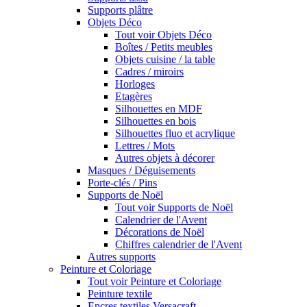
Supports plâtre
Objets Déco
Tout voir Objets Déco
Boîtes / Petits meubles
Objets cuisine / la table
Cadres / miroirs
Horloges
Etagères
Silhouettes en MDF
Silhouettes en bois
Silhouettes fluo et acrylique
Lettres / Mots
Autres objets à décorer
Masques / Déguisements
Porte-clés / Pins
Supports de Noël
Tout voir Supports de Noël
Calendrier de l'Avent
Décorations de Noël
Chiffres calendrier de l'Avent
Autres supports
Peinture et Coloriage
Tout voir Peinture et Coloriage
Peinture textile
Encres textiles Versacraft