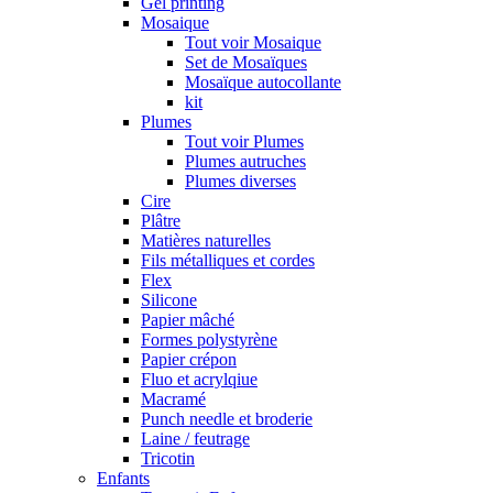
Gel printing
Mosaique
Tout voir Mosaique
Set de Mosaïques
Mosaïque autocollante
kit
Plumes
Tout voir Plumes
Plumes autruches
Plumes diverses
Cire
Plâtre
Matières naturelles
Fils métalliques et cordes
Flex
Silicone
Papier mâché
Formes polystyrène
Papier crépon
Fluo et acrylqiue
Macramé
Punch needle et broderie
Laine / feutrage
Tricotin
Enfants